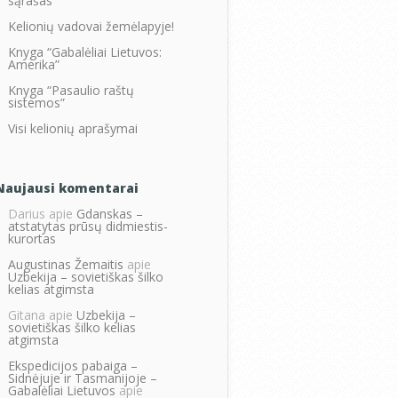
sąrašas
Kelionių vadovai žemėlapyje!
Knyga “Gabalėliai Lietuvos:
Amerika”
Knyga “Pasaulio raštų
sistemos”
Visi kelionių aprašymai
Naujausi komentarai
Darius
apie
Gdanskas –
atstatytas prūsų didmiestis-
kurortas
Augustinas Žemaitis
apie
Uzbekija – sovietiškas šilko
kelias atgimsta
Gitana
apie
Uzbekija –
sovietiškas šilko kelias
atgimsta
Ekspedicijos pabaiga –
Sidnėjuje ir Tasmanijoje –
Gabalėliai Lietuvos
apie