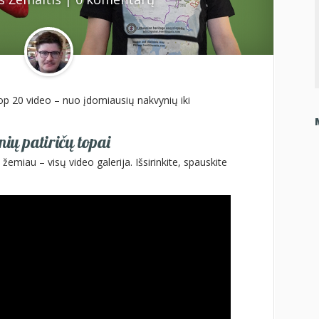
op 20 video – nuo įdomiausių nakvynių iki
ių patiričų topai
 žemiau – visų video galerija. Išsirinkite, spauskite