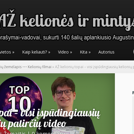
vietos
»
Kaip keliauti?
»
Video
»
Kita
»
Autorius
nių žemėlapis
•
•
•
Kelionių filmai
»
AŽ kelionių topai – visi įspūdingiausių kelionių
pai – visi įspūdingiausių
ių patirčių video
s Žemaitis
|
0 komentarų