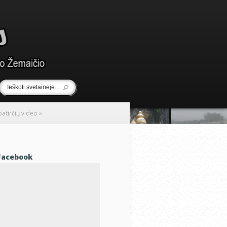
 patirčių video
»
Facebook