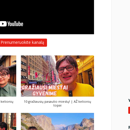
Prenumeruokite kanalą
 kelionių
10 gražiausių pasaulio miestų! | AŽ kelionių
topai