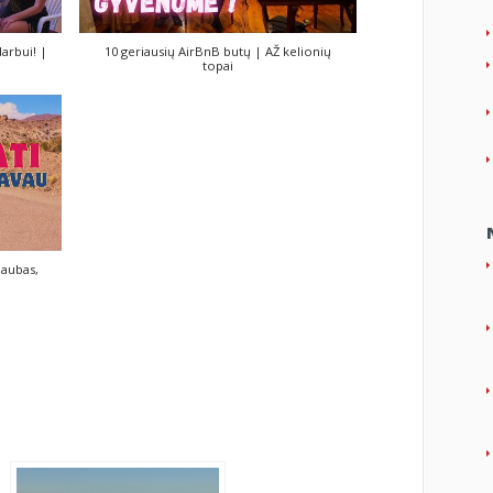
arbui! |
10 geriausių AirBnB butų | AŽ kelionių
topai
iaubas,