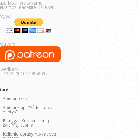
Jūsų labui, atsisakėme
eklamos! Padėkite išsilaikyti:
Paypal:
Patreon:
Swedbank:
LT187300010149950092
Apie
Apie autorių
Apie tinklapį “AŽ kelionės ir
mintys”
E-knyga “Kompiuterinių
žaidimų istorija”
Kelionių aprašymų-vadovų