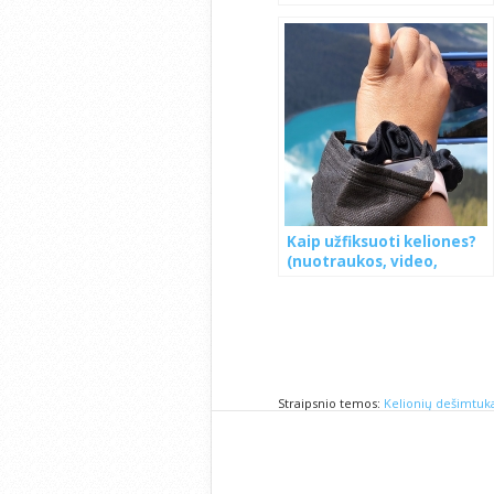
Kaip užfiksuoti keliones?
(nuotraukos, video,
dienoraščiai ir t.t.)
Straipsnio temos:
Kelionių dešimtuk