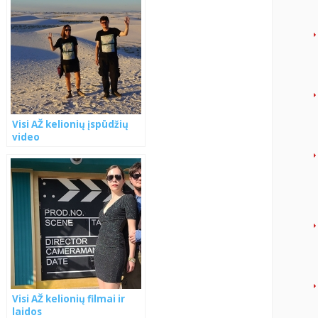
Visi AŽ kelionių įspūdžių
video
Visi AŽ kelionių filmai ir
laidos