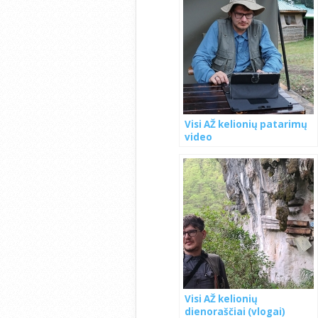
Visi AŽ kelionių patarimų
video
Visi AŽ kelionių
dienoraščiai (vlogai)