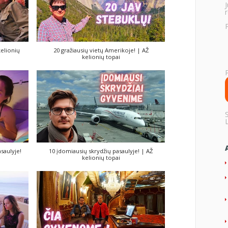
r
kelionių
20 gražiausių vietų Amerikoje! | AŽ
kelionių topai
saulyje!
10 įdomiausių skrydžių pasaulyje! | AŽ
kelionių topai