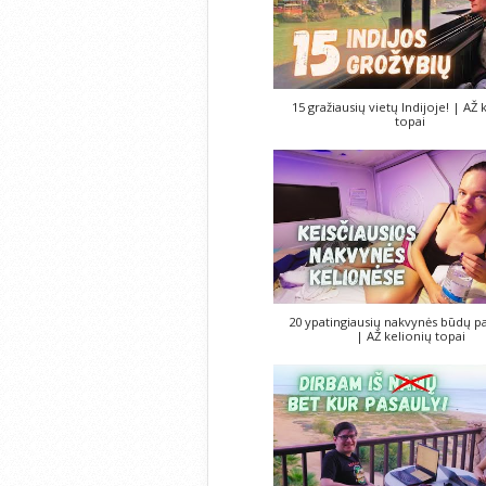
15 gražiausių vietų Indijoje! | AŽ 
topai
20 ypatingiausių nakvynės būdų pa
| AŽ kelionių topai