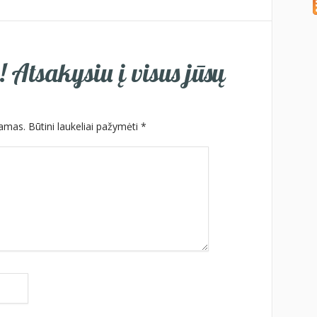
 Atsakysiu į visus jūsų
iamas.
Būtini laukeliai pažymėti
*