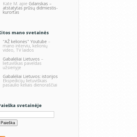
Kate M.
apie
Gdanskas –
atstatytas prūsų didmiestis-
kurortas
Kitos mano svetainės
"AŽ kelionės" Youtube
–
mano interviu, kelionių
video, TV laidos
Gabalėliai Lietuvos
–
lietuviškas paveldas
užsienyje
Gabalėliai Lietuvos: istorijos
Ekspedicijų lietuviškais
pasaulio keliais dienoraščiai
Paieška svetainėje
eškoti: