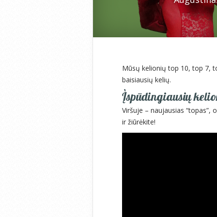
Mūsų kelionių top 10, top 7, t
baisiausių kelių.
Įspūdingiausių kelion
Viršuje – naujausias “topas”, o
ir žiūrėkite!