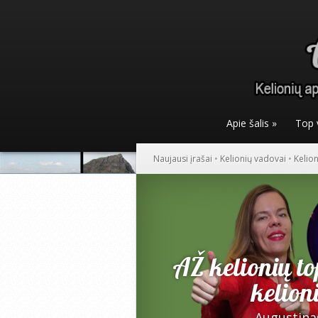
Apie šalis
»
Top 
Naujausi įrašai
•
Kelionių vadovai
•
Kelio
AŽ kelionių to
kelion
Augustina