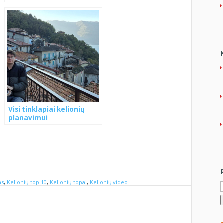
Visi tinklapiai kelionių
planavimui
I
as
,
Kelionių top 10
,
Kelionių topai
,
Kelionių video