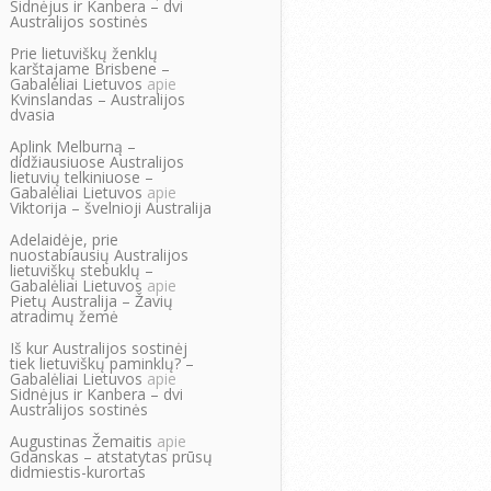
Sidnėjus ir Kanbera – dvi
Australijos sostinės
Prie lietuviškų ženklų
karštajame Brisbene –
Gabalėliai Lietuvos
apie
Kvinslandas – Australijos
dvasia
Aplink Melburną –
didžiausiuose Australijos
lietuvių telkiniuose –
Gabalėliai Lietuvos
apie
Viktorija – švelnioji Australija
Adelaidėje, prie
nuostabiausių Australijos
lietuviškų stebuklų –
Gabalėliai Lietuvos
apie
Pietų Australija – Žavių
atradimų žemė
Iš kur Australijos sostinėj
tiek lietuviškų paminklų? –
Gabalėliai Lietuvos
apie
Sidnėjus ir Kanbera – dvi
Australijos sostinės
Augustinas Žemaitis
apie
Gdanskas – atstatytas prūsų
didmiestis-kurortas