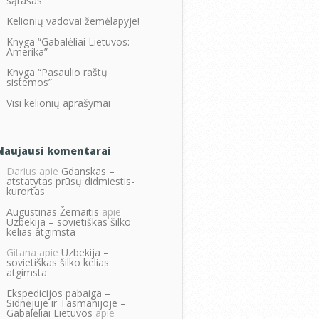
sąrašas
Kelionių vadovai žemėlapyje!
Knyga “Gabalėliai Lietuvos:
Amerika”
Knyga “Pasaulio raštų
sistemos”
Visi kelionių aprašymai
Naujausi komentarai
Darius
apie
Gdanskas –
atstatytas prūsų didmiestis-
kurortas
Augustinas Žemaitis
apie
Uzbekija – sovietiškas šilko
kelias atgimsta
Gitana
apie
Uzbekija –
sovietiškas šilko kelias
atgimsta
Ekspedicijos pabaiga –
Sidnėjuje ir Tasmanijoje –
Gabalėliai Lietuvos
apie