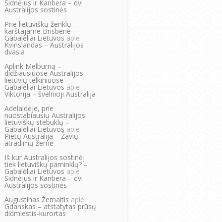
Sidnėjus ir Kanbera – dvi
Australijos sostinės
Prie lietuviškų ženklų
karštajame Brisbene –
Gabalėliai Lietuvos
apie
Kvinslandas – Australijos
dvasia
Aplink Melburną –
didžiausiuose Australijos
lietuvių telkiniuose –
Gabalėliai Lietuvos
apie
Viktorija – švelnioji Australija
Adelaidėje, prie
nuostabiausių Australijos
lietuviškų stebuklų –
Gabalėliai Lietuvos
apie
Pietų Australija – Žavių
atradimų žemė
Iš kur Australijos sostinėj
tiek lietuviškų paminklų? –
Gabalėliai Lietuvos
apie
Sidnėjus ir Kanbera – dvi
Australijos sostinės
Augustinas Žemaitis
apie
Gdanskas – atstatytas prūsų
didmiestis-kurortas