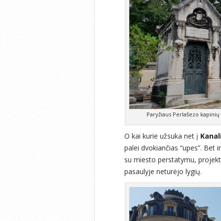
Paryžiaus Perlašezo kapinių k
O kai kurie užsuka net į
Kanal
palei dvokiančias “upes”. Bet ir
su miesto perstatymu, projek
pasaulyje neturėjo lygių.