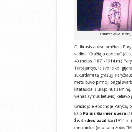
Triumfo arka. Iš vis
O tikrasis aukso amžius į Paryž
vadina “Gražiąja epocha” (
Bell
43 metus (1871-1914 m.) Paryži
Turtėjantys, laisvo laiko įgija
sukurdami tą gražųjį Paryžiaus
metu buvo pirmoji pagal svarbą
kitataučiai žiūrėjo nusižeminę. 
vienas žymus lietuvis) keliavo 
Gražiojoje epochoje Paryžių tol
kaip
Palais Garnier opera
(18
Šv. širdies bazilika
(1914 m.),
menininkai (nuo tada žodis “