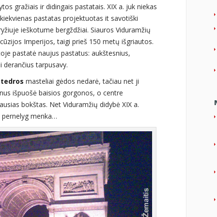
os gražiais ir didingais pastatais. XIX a. juk niekas
 kiekvienas pastatas projektuotas it savotiški
yžiuje ieškotume bergždžiai. Siauros Viduramžių
ūzijos Imperijos, taigi prieš 150 metų išgriautos.
oje pastatė naujus pastatus: aukštesnius,
ai derančius tarpusavy.
atedros
masteliai gėdos nedarė, tačiau net ji
onus išpuošė baisios gorgonos, o centre
ausias bokštas. Net Viduramžių didybė XIX a.
ė pernelyg menka…