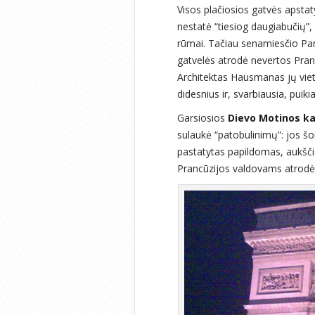
Visos plačiosios gatvės apstatyt
nestatė “tiesiog daugiabučių”,
rūmai. Tačiau senamiesčio Par
gatvelės atrodė nevertos Pranc
Architektas Hausmanas jų viet
didesnius ir, svarbiausia, puiki
Garsiosios
Dievo Motinos k
sulaukė “patobulinimų”: jos š
pastatytas papildomas, aukšči
Prancūzijos valdovams atrod