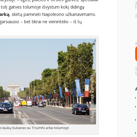
į tolį gatvės tolumoje išvystum kokį didingą
r
arką
, skirtą paminėti Napoleono užkariavimams.
 garsiausio – bet tikrai ne vienintelio – iš tų
us laukų bulvaras su Triumfo arka tolumoje