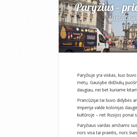
Paryžius – pri
Augustinas
Paryžiuje yra viskas, kuo buv
metų. Gausybė didžiulių puošni
daugiau, nei bet kuriame kita
Prancūzijai tai buvo didybės a
Imperija valdė kolonijas daug
kultūroje – net Rusijos ponai
Paryžiaus vardas amžiams sus
nors visa tai praeitis, nors ši