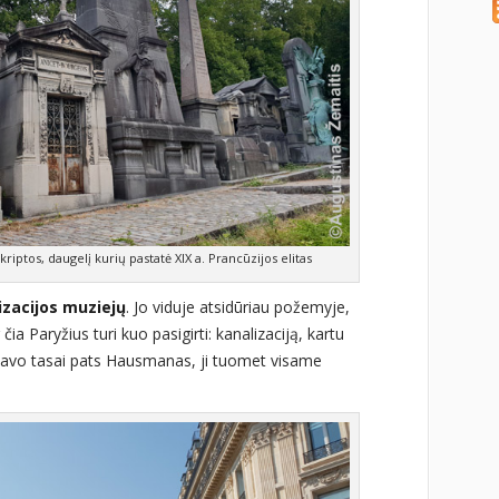
riptos, daugelį kurių pastatė XIX a. Prancūzijos elitas
izacijos muziejų
. Jo viduje atsidūriau požemyje,
 čia Paryžius turi kuo pasigirti: kanalizaciją, kartu
tavo tasai pats Hausmanas, ji tuomet visame