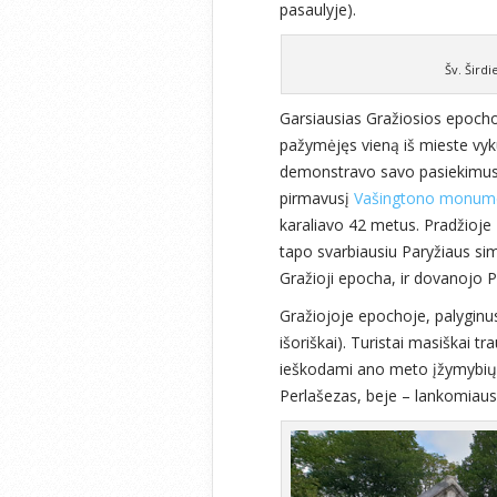
pasaulyje).
Šv. Šird
Garsiausias Gražiosios epoch
pažymėjęs vieną iš mieste vyku
demonstravo savo pasiekimus. J
pirmavusį
Vašingtono monum
karaliavo 42 metus. Pradžioje E
tapo svarbiausiu Paryžiaus simb
Gražioji epocha, ir dovanojo Pa
Gražiojoje epochoje, palyginus 
išoriškai). Turistai masiškai tra
ieškodami ano meto įžymybių k
Perlašezas, beje – lankomiaus