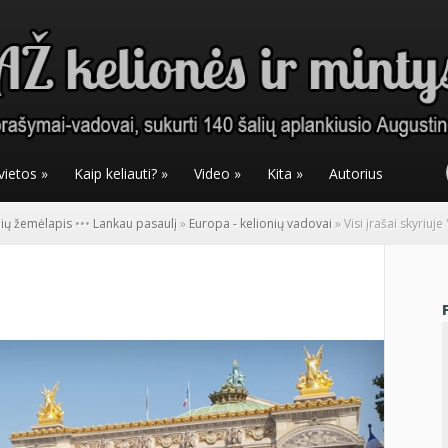
vietos
»
Kaip keliauti?
»
Video
»
Kita
»
Autorius
nių žemėlapis
•
•
•
Lankau pasaulį
»
Europa - kelionių vadovai
»
Visi įrašai skyriuje