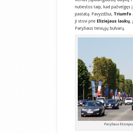
nutiestos taip, kad pažvelgęs 
pastatą. Pavyzdžiui,
Triumfo 
Ji stovi prie
Eliziejaus laukų
,
Paryžiaus tiesiųjų bulvarų.
Paryžiaus Elizieja