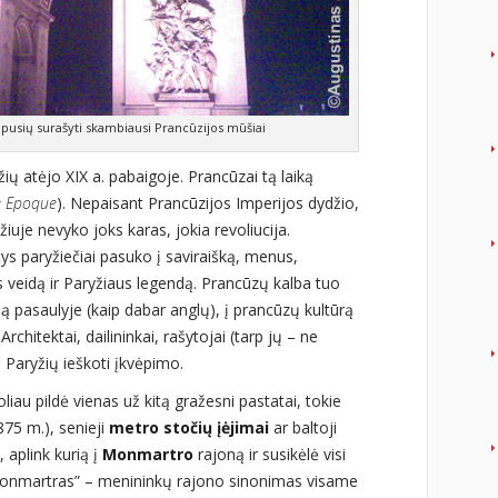
ų pusių surašyti skambiausi Prancūzijos mūšiai
ių atėjo XIX a. pabaigoje. Prancūzai tą laiką
e Epoque
). Nepaisant Prancūzijos Imperijos dydžio,
uje nevyko joks karas, jokia revoliucija.
ntys paryžiečiai pasuko į saviraišką, menus,
 veidą ir Paryžiaus legendą. Prancūzų kalba tuo
 pasaulyje (kaip dabar anglų), į prancūzų kultūrą
Architektai, dailininkai, rašytojai (tarp jų – ne
į Paryžių ieškoti įkvėpimo.
iau pildė vienas už kitą gražesni pastatai, tokie
75 m.), senieji
metro stočių įėjimai
ar baltoji
 aplink kurią į
Monmartro
rajoną ir susikėlė visi
Monmartras” – menininkų rajono sinonimas visame