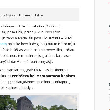
ies bažnyčia ant Monmartro kalvos
os kūrinys –
Eifelio bokštas
(1889 m.),
sių pasaulinių parodų, kur visos šalys
is tapo aukščiausiu pasaulio statiniu – iki tol
entą
aplenkė beveik dvigubai (300 m ir 178 m) ir
ifelio bokštas vertintas kontroversiškai, tačiau
oliu: nors ir metalinis, jis grakštus kaip visa
ryžiui dar vieną “urbanistinę ašį”.
su šiais laikais, gražu buvo viskas (bent jau
ukia ir į
Perlašezo bei Montparnaso kapines
apų (ir džiaugdamiesi puošniais antkapiais).
ios kapinės pasaulyje.
I