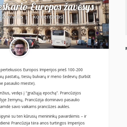
eškario Europos žavesys
 Žemaitis
|
1 komentaras
o pertekusios Europos Imperijos prieš 100-200
ų pastatų, tiesių bulvarų ir meno šedevrų (turbūt
me pasaulio mieste).
mžius, vedęs į “gražiąją epochą”. Prancūzijos
elyje žemynų, Prancūzija dominavo pasaulio
 samdė savo vaikams prancūzes aukles.
ipynė su ten kūrusių menininkų pavardėmis – ir
andienė Prancūzija tėra anos turtingos Imperijos