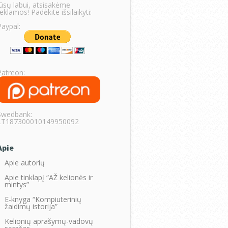
Jūsų labui, atsisakėme
eklamos! Padėkite išsilaikyti:
Paypal:
Patreon:
Swedbank:
LT187300010149950092
Apie
Apie autorių
Apie tinklapį “AŽ kelionės ir
mintys”
E-knyga “Kompiuterinių
žaidimų istorija”
Kelionių aprašymų-vadovų