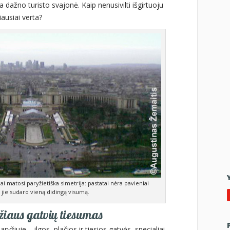
a dažno turisto svajonė. Kaip nenusivilti išgirtuoju
ausiai verta?
iai matosi paryžietiška simetrija: pastatai nėra pavieniai
, jie sudaro vieną didingą visumą.
iaus gatvių tiesumas
yžiuje – ilgos, plačios ir tiesios gatvės, specialiai