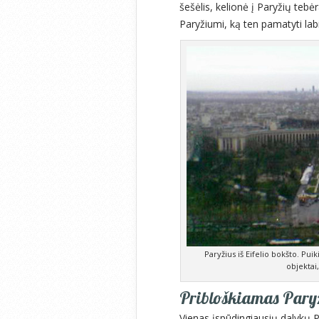
šešėlis, kelionė į Paryžių tebėr
Paryžiumi, ką ten pamatyti labi
Paryžius iš Eifelio bokšto. Puik
objektai
Pribloškiamas Paryž
Vienas įspūdingiausių dalykų Par