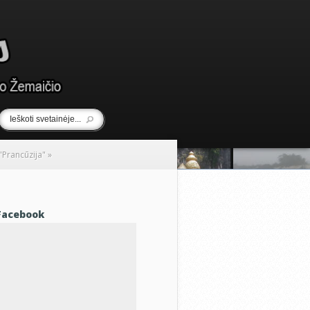
 "Prancūzija"
»
Facebook