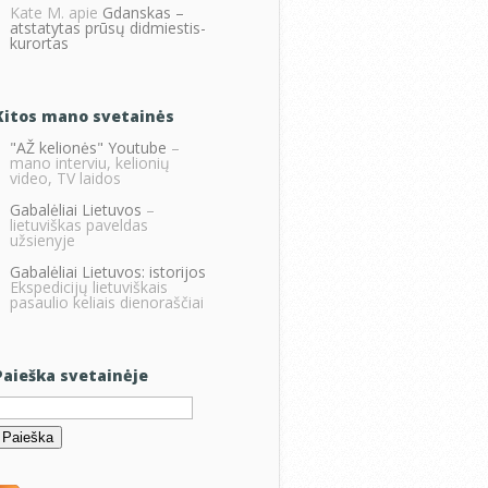
Kate M.
apie
Gdanskas –
atstatytas prūsų didmiestis-
kurortas
Kitos mano svetainės
"AŽ kelionės" Youtube
–
mano interviu, kelionių
video, TV laidos
Gabalėliai Lietuvos
–
lietuviškas paveldas
užsienyje
Gabalėliai Lietuvos: istorijos
Ekspedicijų lietuviškais
pasaulio keliais dienoraščiai
Paieška svetainėje
eškoti: