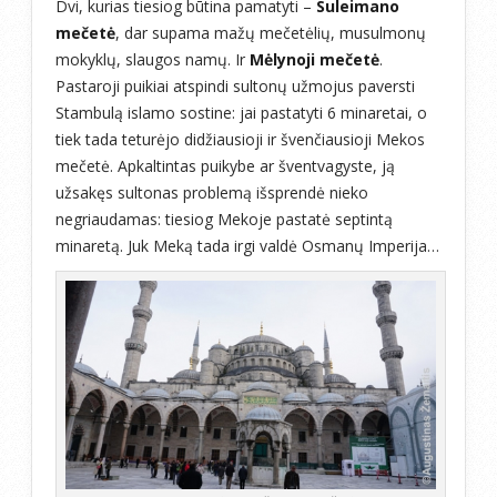
Dvi, kurias tiesiog būtina pamatyti –
Suleimano
mečetė
, dar supama mažų mečetėlių, musulmonų
mokyklų, slaugos namų. Ir
Mėlynoji mečetė
.
Pastaroji puikiai atspindi sultonų užmojus paversti
Stambulą islamo sostine: jai pastatyti 6 minaretai, o
tiek tada teturėjo didžiausioji ir švenčiausioji Mekos
mečetė. Apkaltintas puikybe ar šventvagyste, ją
užsakęs sultonas problemą išsprendė nieko
negriaudamas: tiesiog Mekoje pastatė septintą
minaretą. Juk Meką tada irgi valdė Osmanų Imperija…