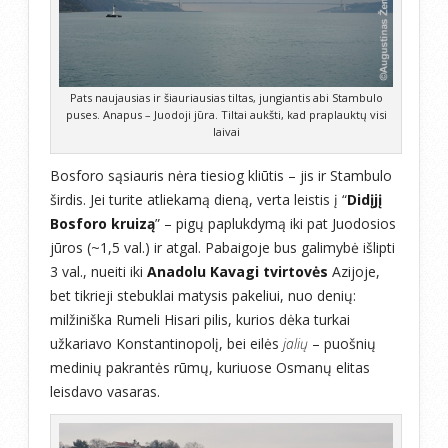
Pats naujausias ir šiauriausias tiltas, jungiantis abi Stambulo
puses. Anapus – Juodoji jūra. Tiltai aukšti, kad praplauktų visi
laivai
Bosforo sąsiauris nėra tiesiog kliūtis – jis ir Stambulo
širdis. Jei turite atliekamą dieną, verta leistis į “
Didįjį
Bosforo kruizą
” – pigų paplukdymą iki pat Juodosios
jūros (~1,5 val.) ir atgal. Pabaigoje bus galimybė išlipti
3 val., nueiti iki
Anadolu Kavagi tvirtovės
Azijoje,
bet tikrieji stebuklai matysis pakeliui, nuo denių:
milžiniška Rumeli Hisari pilis, kurios dėka turkai
užkariavo Konstantinopolį, bei eilės
jalių
– puošnių
medinių pakrantės rūmų, kuriuose Osmanų elitas
leisdavo vasaras.