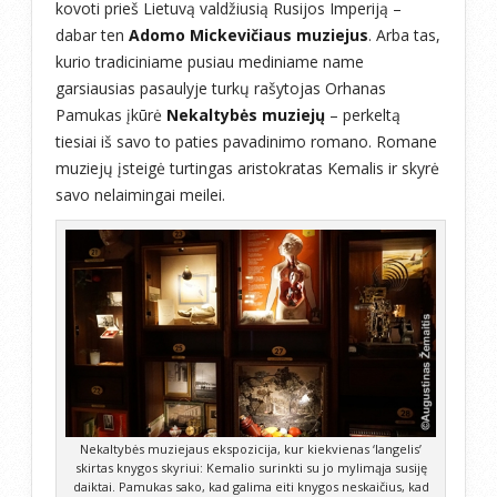
kovoti prieš Lietuvą valdžiusią Rusijos Imperiją –
dabar ten
Adomo Mickevičiaus muziejus
. Arba tas,
kurio tradiciniame pusiau mediniame name
garsiausias pasaulyje turkų rašytojas Orhanas
Pamukas įkūrė
Nekaltybės muziejų
– perkeltą
tiesiai iš savo to paties pavadinimo romano. Romane
muziejų įsteigė turtingas aristokratas Kemalis ir skyrė
savo nelaimingai meilei.
Nekaltybės muziejaus ekspozicija, kur kiekvienas ‘langelis’
skirtas knygos skyriui: Kemalio surinkti su jo mylimąja susiję
daiktai. Pamukas sako, kad galima eiti knygos neskaičius, kad