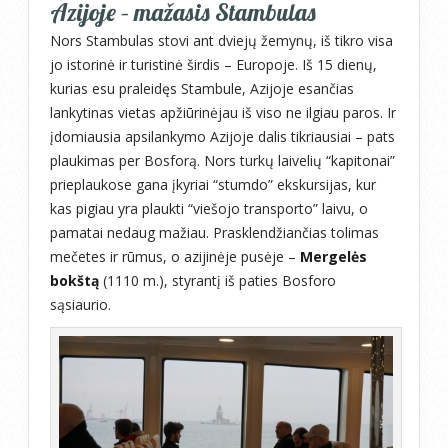
Azijoje – mažasis Stambulas
Nors Stambulas stovi ant dviejų žemynų, iš tikro visa
jo istorinė ir turistinė širdis – Europoje. Iš 15 dienų,
kurias esu praleidęs Stambule, Azijoje esančias
lankytinas vietas apžiūrinėjau iš viso ne ilgiau paros. Ir
įdomiausia apsilankymo Azijoje dalis tikriausiai – pats
plaukimas per Bosforą. Nors turkų laivelių “kapitonai”
prieplaukose gana įkyriai “stumdo” ekskursijas, kur
kas pigiau yra plaukti “viešojo transporto” laivu, o
pamatai nedaug mažiau. Prasklendžiančias tolimas
mečetes ir rūmus, o azijinėje pusėje –
Mergelės
bokštą
(1110 m.), styrantį iš paties Bosforo
sąsiaurio.