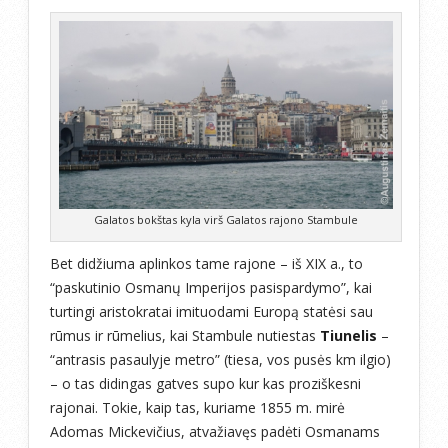
Galatos bokštas kyla virš Galatos rajono Stambule
Bet didžiuma aplinkos tame rajone – iš XIX a., to
“paskutinio Osmanų Imperijos pasispardymo”, kai
turtingi aristokratai imituodami Europą statėsi sau
rūmus ir rūmelius, kai Stambule nutiestas
Tiunelis
–
“antrasis pasaulyje metro” (tiesa, vos pusės km ilgio)
– o tas didingas gatves supo kur kas proziškesni
rajonai. Tokie, kaip tas, kuriame 1855 m. mirė
Adomas Mickevičius, atvažiavęs padėti Osmanams