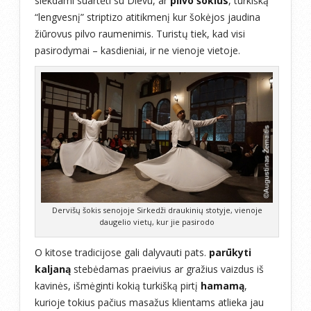
siekdami suartėti su Dievu, ar
pilvo šokius
, turkišką
“lengvesnį” striptizo atitikmenį kur šokėjos jaudina
žiūrovus pilvo raumenimis. Turistų tiek, kad visi
pasirodymai – kasdieniai, ir ne vienoje vietoje.
Dervišų šokis senojoje Sirkedži draukinių stotyje, vienoje
daugelio vietų, kur jie pasirodo
O kitose tradicijose gali dalyvauti pats.
parūkyti
kaljaną
stebėdamas praeivius ar gražius vaizdus iš
kavinės, išmėginti kokią turkišką pirtį
hamamą
,
kurioje tokius pačius masažus klientams atlieka jau