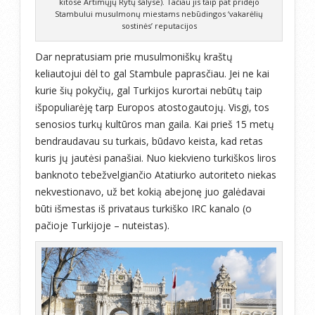
kitose Artimųjų Rytų šalyse). Tačiau jis taip pat pridėjo
Stambului musulmonų miestams nebūdingos ‘vakarėlių
sostinės’ reputacijos
Dar nepratusiam prie musulmoniškų kraštų
keliautojui dėl to gal Stambule paprasčiau. Jei ne kai
kurie šių pokyčių, gal Turkijos kurortai nebūtų taip
išpopuliarėję tarp Europos atostogautojų. Visgi, tos
senosios turkų kultūros man gaila. Kai prieš 15 metų
bendraudavau su turkais, būdavo keista, kad retas
kuris jų jautėsi panašiai. Nuo kiekvieno turkiškos liros
banknoto tebežvelgiančio Atatiurko autoriteto niekas
nekvestionavo, už bet kokią abejonę juo galėdavai
būti išmestas iš privataus turkiško IRC kanalo (o
pačioje Turkijoje – nuteistas).