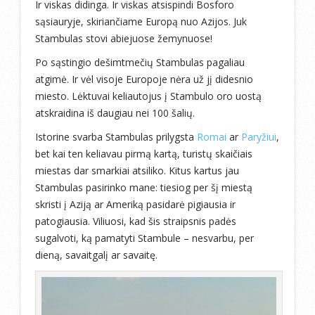
Ir viskas didinga. Ir viskas atsispindi Bosforo
sąsiauryje, skiriančiame Europą nuo Azijos. Juk
Stambulas stovi abiejuose žemynuose!
Po sąstingio dešimtmečių Stambulas pagaliau
atgimė. Ir vėl visoje Europoje nėra už jį didesnio
miesto. Lėktuvai keliautojus į Stambulo oro uostą
atskraidina iš daugiau nei 100 šalių.
Istorine svarba Stambulas prilygsta
Romai
ar
Paryžiui
,
bet kai ten keliavau pirmą kartą, turistų skaičiais
miestas dar smarkiai atsiliko. Kitus kartus jau
Stambulas pasirinko mane: tiesiog per šį miestą
skristi į Aziją ar Ameriką pasidarė pigiausia ir
patogiausia. Viliuosi, kad šis straipsnis padės
sugalvoti, ką pamatyti Stambule – nesvarbu, per
dieną, savaitgalį ar savaitę.