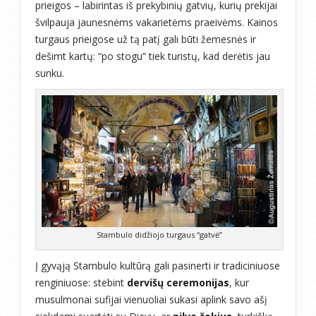
prieigos – labirintas iš prekybinių gatvių, kurių prekijai
švilpauja jaunesnėms vakarietėms praeivėms. Kainos
turgaus prieigose už tą patį gali būti žemesnės ir
dešimt kartų: “po stogu” tiek turistų, kad derėtis jau
sunku.
Stambulo didžiojo turgaus “gatvė”
Į gyvąją Stambulo kultūrą gali pasinerti ir tradiciniuose
renginiuose: stebint
dervišų ceremonijas
, kur
musulmonai sufijai vienuoliai sukasi aplink savo ašį