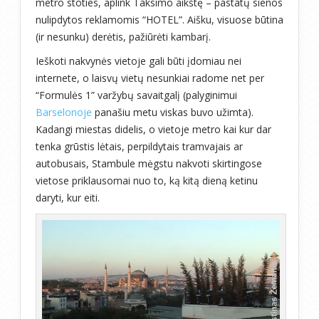
metro stoties, aplink Taksimo aikštę – pastatų sienos
nulipdytos reklamomis “HOTEL”. Aišku, visuose būtina
(ir nesunku) derėtis, pažiūrėti kambarį.
Ieškoti nakvynės vietoje gali būti įdomiau nei
internete, o laisvų vietų nesunkiai radome net per
“Formulės 1” varžybų savaitgalį (palyginimui
Barselonoje
panašiu metu viskas buvo užimta).
Kadangi miestas didelis, o vietoje metro kai kur dar
tenka grūstis lėtais, perpildytais tramvajais ar
autobusais, Stambule mėgstu nakvoti skirtingose
vietose priklausomai nuo to, ką kitą dieną ketinu
daryti, kur eiti.