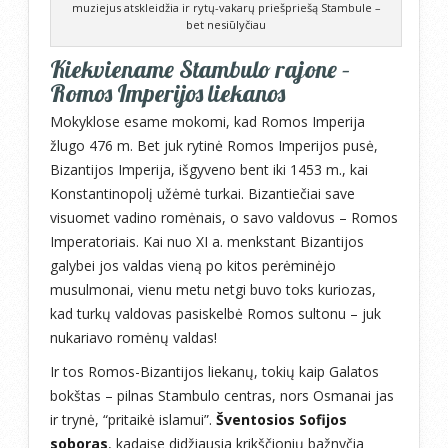
muziejus atskleidžia ir rytų-vakarų priešpriešą Stambule –
bet nesiūlyčiau
Kiekviename Stambulo rajone –
Romos Imperijos liekanos
Mokyklose esame mokomi, kad Romos Imperija
žlugo 476 m. Bet juk rytinė Romos Imperijos pusė,
Bizantijos Imperija, išgyveno bent iki 1453 m., kai
Konstantinopolį užėmė turkai. Bizantiečiai save
visuomet vadino romėnais, o savo valdovus – Romos
Imperatoriais. Kai nuo XI a. menkstant Bizantijos
galybei jos valdas vieną po kitos perėminėjo
musulmonai, vienu metu netgi buvo toks kuriozas,
kad turkų valdovas pasiskelbė Romos sultonu – juk
nukariavo romėnų valdas!
Ir tos Romos-Bizantijos liekanų, tokių kaip Galatos
bokštas – pilnas Stambulo centras, nors Osmanai jas
ir trynė, “pritaikė islamui”.
Šventosios Sofijos
soboras
, kadaise didžiausia krikščionių bažnyčia