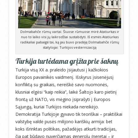
Dolmabahče rūmų vartai. Šiuose rūmuose mirė Atatiurkas ir
nuo to laiko visi jų laikrodžiai sustabdyti. Iš esmės Atatiurkas
radikaliai pabaigė tai, ką jau buvo pradėję Dolmabahče rūmų
statytojai: Turkijos vesternizaciją
Turkija turtėdama grįžta prie šaknų
Turkija visą XX a. praleido įsijautusi į kažkokios
Europos pavainikės vaidmenį. Išskyrus įsisenėjusį
konfliktą su graikais, nereiškė savo nuomonės,
klusniai elgėsi “kaip reikia”, laikė Šaltojo karo pietinį
frontą už NATO, vis mėgino įsiprašyti į Europos
Sąjungą, kuriai Turkijos niekada nereikėjo.
Demokratija Turkijoje gyvavo tik teoriškai – praktiškai
valstybę valdė pusės milijono kariškių armija: bet
koks išrinktas politikas, pažadėjęs atkurti tradicijas,
čia pat būdavo nuverčiamas generolų (neretai – ir