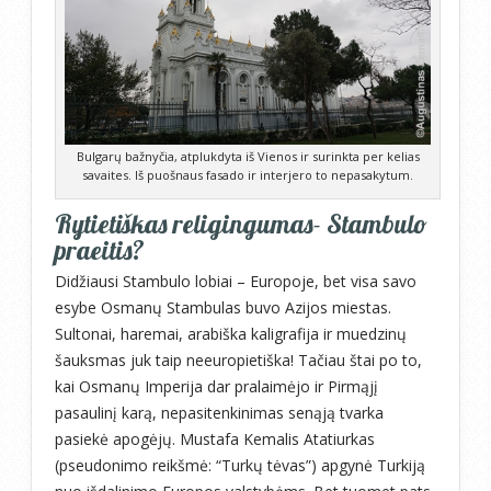
Bulgarų bažnyčia, atplukdyta iš Vienos ir surinkta per kelias
savaites. Iš puošnaus fasado ir interjero to nepasakytum.
Rytietiškas religingumas- Stambulo
praeitis?
Didžiausi Stambulo lobiai – Europoje, bet visa savo
esybe Osmanų Stambulas buvo Azijos miestas.
Sultonai, haremai, arabiška kaligrafija ir muedzinų
šauksmas juk taip neeuropietiška! Tačiau štai po to,
kai Osmanų Imperija dar pralaimėjo ir Pirmąjį
pasaulinį karą, nepasitenkinimas senąją tvarka
pasiekė apogėjų. Mustafa Kemalis Atatiurkas
(pseudonimo reikšmė: “Turkų tėvas”) apgynė Turkiją