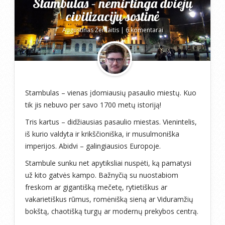
Stambulas – nemirtinga dviejų
civilizacijų sostinė
Augustinas Žemaitis
|
6 komentarai
Stambulas – vienas įdomiausių pasaulio miestų. Kuo
tik jis nebuvo per savo 1700 metų istoriją!
Tris kartus – didžiausias pasaulio miestas. Vienintelis,
iš kurio valdyta ir krikščioniška, ir musulmoniška
imperijos. Abidvi – galingiausios Europoje.
Stambule sunku net apytiksliai nuspėti, ką pamatysi
už kito gatvės kampo. Bažnyčią su nuostabiom
freskom ar gigantišką mečetę, rytietiškus ar
vakarietiškus rūmus, romėnišką sieną ar Viduramžių
bokštą, chaotišką turgų ar modernų prekybos centrą.