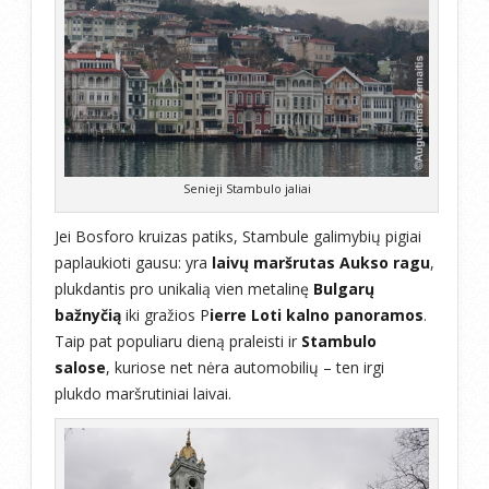
Senieji Stambulo jaliai
Jei Bosforo kruizas patiks, Stambule galimybių pigiai
paplaukioti gausu: yra
laivų maršrutas Aukso ragu
,
plukdantis pro unikalią vien metalinę
Bulgarų
bažnyčią
iki gražios P
ierre Loti kalno panoramos
.
Taip pat populiaru dieną praleisti ir
Stambulo
salose
, kuriose net nėra automobilių – ten irgi
plukdo maršrutiniai laivai.