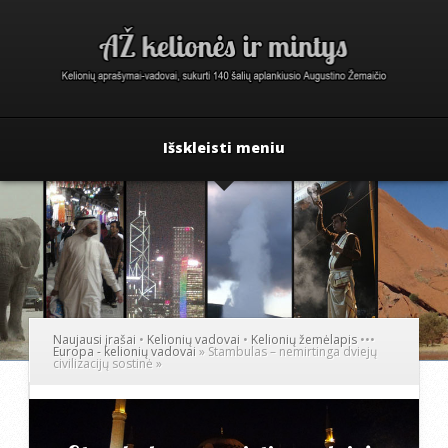
Išskleisti meniu
Naujausi įrašai
•
Kelionių vadovai
•
Kelionių žemėlapis
•
•
•
Europa - kelionių vadovai
»
Stambulas – nemirtinga dviejų
civilizacijų sostinė
»