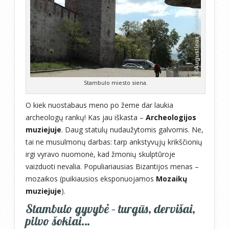
Stambulo miesto siena.
O kiek nuostabaus meno po žeme dar laukia
archeologų rankų! Kas jau iškasta –
Archeologijos
muziejuje
. Daug statulų nudaužytomis galvomis. Ne,
tai ne musulmonų darbas: tarp ankstyvųjų krikščionių
irgi vyravo nuomonė, kad žmonių skulptūroje
vaizduoti nevalia. Populiariausias Bizantijos menas –
mozaikos (puikiausios eksponuojamos
Mozaikų
muziejuje
).
Stambulo gyvybė – turgūs, dervišai,
pilvo šokiai…