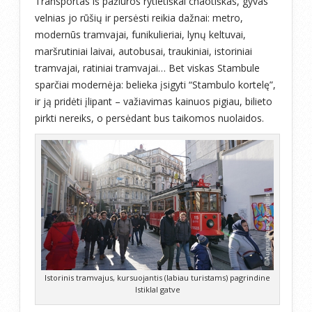
Transportas iš pažiūros rytietiškai chaotiškas, gyvas
velnias jo rūšių ir persėsti reikia dažnai: metro,
modernūs tramvajai, funikulieriai, lynų keltuvai,
maršrutiniai laivai, autobusai, traukiniai, istoriniai
tramvajai, ratiniai tramvajai… Bet viskas Stambule
sparčiai modernėja: belieka įsigyti “Stambulo kortelę”,
ir ją pridėti įlipant – važiavimas kainuos pigiau, bilieto
pirkti nereiks, o persėdant bus taikomos nuolaidos.
Istorinis tramvajus, kursuojantis (labiau turistams) pagrindine
Istiklal gatve