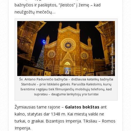
bažnyčios ir paslėptos, “įleistos” į žemę – kad
neužgožtų mečečių…
Šv. Antano Paduviečio bažnyčia – didžiausia katalikų bažnyčia
Stambule – prie Istiklalio gatvės. Paruošta Kalėdoms, kurių
šventime regėjau tiek filmuojančių mobiliųjų telefonų, kad
supratau – dauguma lankytojų yra turistai
Žymiausias tame rajone –
Galatos bokštas
ant
kalno, statytas dar 1348 m. Kai miestą valdė ne
turkai, o graikai. Bizantijos Imperija. Tiksliau – Romos
Imperija.