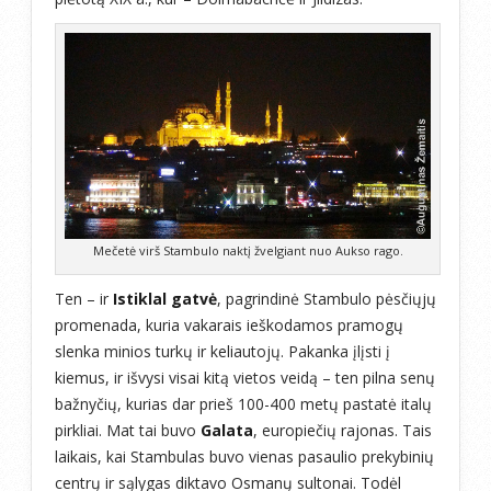
Mečetė virš Stambulo naktį žvelgiant nuo Aukso rago.
Ten – ir
Istiklal gatvė
, pagrindinė Stambulo pėsčiųjų
promenada, kuria vakarais ieškodamos pramogų
slenka minios turkų ir keliautojų. Pakanka įlįsti į
kiemus, ir išvysi visai kitą vietos veidą – ten pilna senų
bažnyčių, kurias dar prieš 100-400 metų pastatė italų
pirkliai. Mat tai buvo
Galata
, europiečių rajonas. Tais
laikais, kai Stambulas buvo vienas pasaulio prekybinių
centrų ir sąlygas diktavo Osmanų sultonai. Todėl