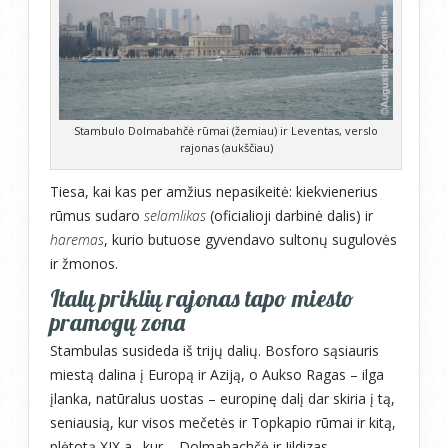
Stambulo Dolmabahčė rūmai (žemiau) ir Leventas, verslo
rajonas (aukščiau)
Tiesa, kai kas per amžius nepasikeitė: kiekvienerius
rūmus sudaro
selamlikas
(oficialioji darbinė dalis) ir
haremas
, kurio butuose gyvendavo sultonų sugulovės
ir žmonos.
Italų priklių rajonas tapo miesto
pramogų zona
Stambulas susideda iš trijų dalių. Bosforo sąsiauris
miestą dalina į Europą ir Aziją, o Aukso Ragas – ilga
įlanka, natūralus uostas – europinę dalį dar skiria į tą,
seniausią, kur visos mečetės ir Topkapio rūmai ir kitą,
plėtotą XIX a., kur – Dolmabachčė ir Jildizas.