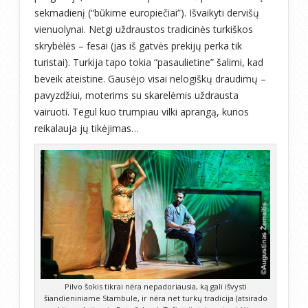
sekmadienį (“būkime europiečiai”). Išvaikyti dervišų
vienuolynai. Netgi uždraustos tradicinės turkiškos
skrybėlės – fesai (jas iš gatvės prekijų perka tik
turistai). Turkija tapo tokia “pasaulietine” šalimi, kad
beveik ateistine. Gausėjo visai nelogiškų draudimų –
pavyzdžiui, moterims su skarelėmis uždrausta
vairuoti. Tegul kuo trumpiau vilki aprangą, kurios
reikalauja jų tikėjimas…
Pilvo šokis tikrai nėra nepadoriausia, ką gali išvysti
šiandieniniame Stambule, ir nėra net turkų tradicija (atsirado