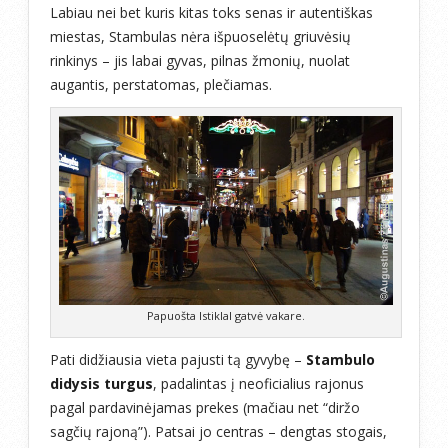
Labiau nei bet kuris kitas toks senas ir autentiškas
miestas, Stambulas nėra išpuoselėtų griuvėsių
rinkinys – jis labai gyvas, pilnas žmonių, nuolat
augantis, perstatomas, plečiamas.
Papuošta Istiklal gatvė vakare.
Pati didžiausia vieta pajusti tą gyvybę –
Stambulo
didysis turgus
, padalintas į neoficialius rajonus
pagal pardavinėjamas prekes (mačiau net “diržo
sagčių rajoną”). Patsai jo centras – dengtas stogais,