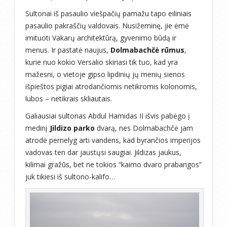
Sultonai iš pasaulio viešpačių pamažu tapo eiliniais
pasaulio pakraščių valdovais. Nusižeminę, jie ėmė
imituoti Vakarų architektūrą, gyvenimo būdą ir
menus. Ir pastatė naujus,
Dolmabachčė rūmus
,
kurie nuo kokio Versalio skiriasi tik tuo, kad yra
mažesni, o vietoje gipso lipdinių jų menių sienos
išpieštos pigiai atrodančiomis netikromis kolonomis,
lubos – netikrais skliautais.
Galiausiai sultonas Abdul Hamidas II išvis pabėgo į
medinį
Jildizo parko
dvarą, nes Dolmabachčė jam
atrodė pernelyg arti vandens, kad byrančios imperijos
vadovas ten dar jaustųsi saugiai. Jildizas jaukus,
kilimai gražūs, bet ne tokios “kaimo dvaro prabangos”
juk tikiesi iš sultono-kalifo…