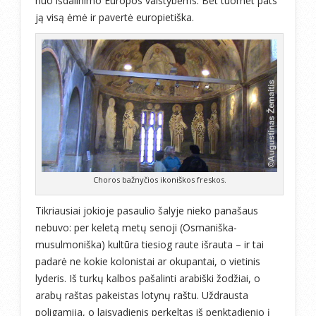
nuo išdalinimo Europos valstybėms. Bet tuomet pats
ją visą ėmė ir pavertė europietiška.
Choros bažnyčios ikoniškos freskos.
Tikriausiai jokioje pasaulio šalyje nieko panašaus
nebuvo: per keletą metų senoji (Osmaniška-
musulmoniška) kultūra tiesiog raute išrauta – ir tai
padarė ne kokie kolonistai ar okupantai, o vietinis
lyderis. Iš turkų kalbos pašalinti arabiški žodžiai, o
arabų raštas pakeistas lotynų raštu. Uždrausta
poligamija, o laisvadienis perkeltas iš penktadienio į