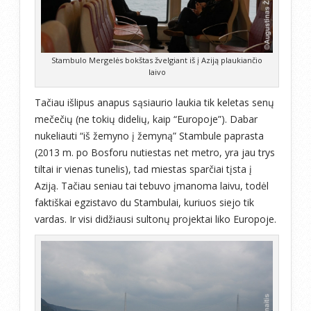
Stambulo Mergelės bokštas žvelgiant iš į Aziją plaukiančio
laivo
Tačiau išlipus anapus sąsiaurio laukia tik keletas senų
mečečių (ne tokių didelių, kaip “Europoje”). Dabar
nukeliauti “iš žemyno į žemyną” Stambule paprasta
(2013 m. po Bosforu nutiestas net metro, yra jau trys
tiltai ir vienas tunelis), tad miestas sparčiai tįsta į
Aziją. Tačiau seniau tai tebuvo įmanoma laivu, todėl
faktiškai egzistavo du Stambulai, kuriuos siejo tik
vardas. Ir visi didžiausi sultonų projektai liko Europoje.