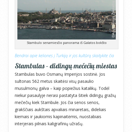
Stambulo senamiesčio panorama iš Galatos bokšto
Bendrai apie keliones į Turkiją ir jos kultūrą skaitykite čia
Stambulas – didingų mečečių miestas
Stambulas buvo Osmanų Imperijos sostinė. Jos
sultonas 562 metus skaitėsi visų pasaulio
musulmonų galva – kaip popiežius katalikų. Todėl
niekur pasaulyje nerasi pastatyta šitiek didingų gražių
mečečių kiek Stambule. Jos čia senos senos,
grakščiais aukštais apvaliais minaretais, dideliais
kiemais ir jaukiomis kapinaitėmis, nuostabiais
interjerais pilnais kaligrafinių užrašų.