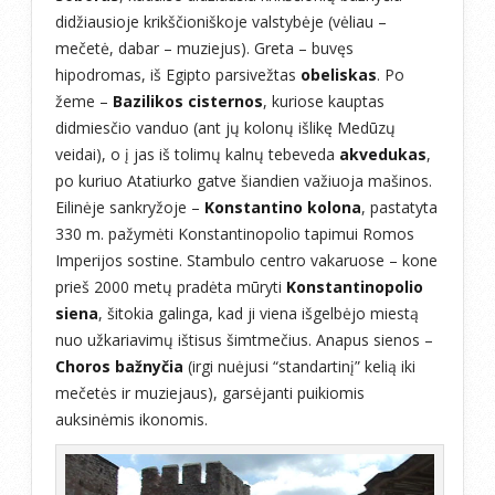
didžiausioje krikščioniškoje valstybėje (vėliau –
mečetė, dabar – muziejus). Greta – buvęs
hipodromas, iš Egipto parsivežtas
obeliskas
. Po
žeme –
Bazilikos cisternos
, kuriose kauptas
didmiesčio vanduo (ant jų kolonų išlikę Medūzų
veidai), o į jas iš tolimų kalnų tebeveda
akvedukas
,
po kuriuo Atatiurko gatve šiandien važiuoja mašinos.
Eilinėje sankryžoje –
Konstantino kolona
, pastatyta
330 m. pažymėti Konstantinopolio tapimui Romos
Imperijos sostine. Stambulo centro vakaruose – kone
prieš 2000 metų pradėta mūryti
Konstantinopolio
siena
, šitokia galinga, kad ji viena išgelbėjo miestą
nuo užkariavimų ištisus šimtmečius. Anapus sienos –
Choros bažnyčia
(irgi nuėjusi “standartinį” kelią iki
mečetės ir muziejaus), garsėjanti puikiomis
auksinėmis ikonomis.