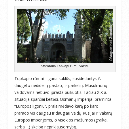
Stambulo Topkapi rūmų vartai.
Topkapio rūmai – gana kuklūs, susidedantys iš
daugelio nedidelių pastatų ir parkelių. Musulmonų
valdovams nebuvo įprasta puikuotis. Tačiau XIX a.
situacija sparčiai keitėsi. Osmanų Imperija, praminta
“Europos ligoniu”, pralaimėdavo karą po karo,
prarado vis daugiau ir daugiau valdų Rusijai ir Vakarų
Europos imperijoms, o visokios mažumos (graikai,
serbai…) skelbė nepriklausomybę.