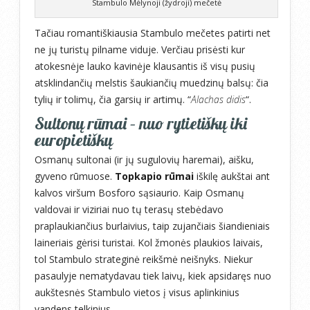
Stambulo Mėlynoji (žydroji) mečetė
Tačiau romantiškiausia Stambulo mečetes patirti net
ne jų turistų pilname viduje. Verčiau prisėsti kur
atokesnėje lauko kavinėje klausantis iš visų pusių
atsklindančių melstis šaukiančių muedzinų balsų: čia
tylių ir tolimų, čia garsių ir artimų. “
Alachas didis
“.
Sultonų rūmai – nuo rytietiškų iki
europietiškų
Osmanų sultonai (ir jų sugulovių haremai), aišku,
gyveno rūmuose.
Topkapio rūmai
iškilę aukštai ant
kalvos viršum Bosforo sąsiaurio. Kaip Osmanų
valdovai ir viziriai nuo tų terasų stebėdavo
praplaukiančius burlaivius, taip zujančiais šiandieniais
laineriais gėrisi turistai. Kol žmonės plaukios laivais,
tol Stambulo strateginė reikšmė neišnyks. Niekur
pasaulyje nematydavau tiek laivų, kiek apsidaręs nuo
aukštesnės Stambulo vietos į visus aplinkinius
vandens telkinius.