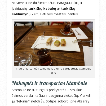
ne vieną ir ne du šimtmečius. Paragauti tikrų ir
įvairiausių
turkiškų kebabų
ar
turkiškų
saldumynų
– už, Lietuvos mastais, centus.
Tradiciniai turkiški saldumynai, kurių parduotuvių Stambule
pilna
Nakvynės ir transportas Stambule
Stambule ne tik turgaus prekyvietės – smulkūs
šeimos verslai, tačiau ir dauguma viešbučių. Yra keli
jų “telkiniai”: netoli Šv. Sofijos soboro, prie Aksaray