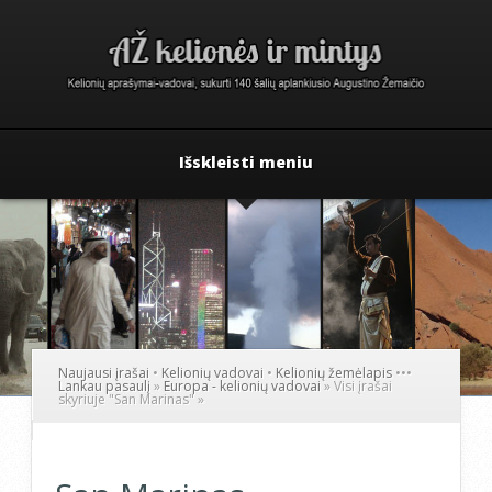
Išskleisti meniu
Naujausi įrašai
•
Kelionių vadovai
•
Kelionių žemėlapis
•
•
•
Lankau pasaulį
»
Europa - kelionių vadovai
»
Visi įrašai
skyriuje "San Marinas"
»