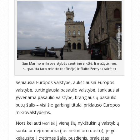
San Marino mikrovalstybės centrinė aikštė. Ji mažytė, nes
suspausta tarp miesto (dešinėje) ir šlaito žemyn (kairėje)
Seniausia Europos valstybė, aukščiausia Europos
valstybė, turtingiausia pasaulio valstybė, tankiausiai
gyvenama pasaulio valstybė, brangiausių pasaulio
butų šalis – visi šie garbingi titulai priklauso Europos
mikrovalstybėms.
Nors keliauti
vien tik
į vieną šių nykštukinių valstybių
sunku ar neįmanoma (jos neturi oro uostų), jeigu
keliausite į gretimas šalis, pusdienis, praleistas