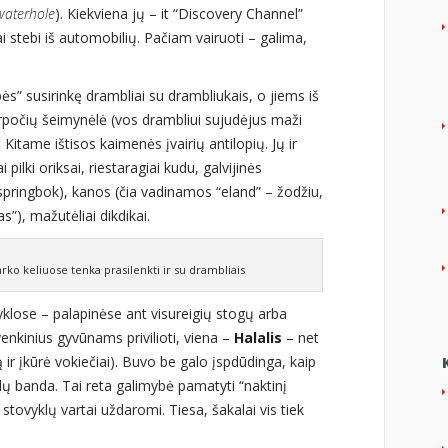
waterhole
). Kiekviena jų – it “Discovery Channel”
tai stebi iš automobilių. Pačiam vairuoti – galima,
ės” susirinkę drambliai su drambliukais, o jiems iš
arpočių šeimynėlė (vos drambliui sujudėjus maži
). Kitame ištisos kaimenės įvairių antilopių. Jų ir
i pilki oriksai, riestaragiai kudu, galvijinės
(springbok), kanos (čia vadinamos “eland” – žodžiu,
as”), mažutėliai dikdikai.
rko keliuose tenka prasilenkti ir su drambliais
klose – palapinėse ant visureigių stogų arba
venkinius gyvūnams privilioti, viena –
Halalis
– net
ą ir įkūrė vokiečiai). Buvo be galo įspdūdinga, kaip
ų banda. Tai reta galimybė pamatyti “naktinį
stovyklų vartai uždaromi. Tiesa, šakalai vis tiek