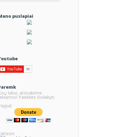
Mano puslapiai
Youtube
Paremk
Jūsų labui, atsisakėme
eklamos! Padėkite išsilaikyti:
Paypal:
Patreon: