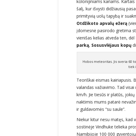
kolonijiniams kariams. Kartais
šalį, kur išvysti didžiausią pas
primityvią uolų tapybą ir suakm
Otdžikoto apvalų ežerą
(vie
įdomesnė pasirodo gretima str
vienišas kelias atveda ten, dėl
parką
,
Sosusvlėjaus kopų
d
Hobos meteoritas. Jis sveria 60 to
tiek 
Teoriškai eismas kairiapusis. Be
valandas važiavimo. Tad visai 
km/h. Jie tiesūs ir platūs, jo
naktimis mums patarė nevažinė
ir guldavomės “su saule”.
Niekur kitur nesu matęs, kad v
sostinėje Vindhuke telieka pro
Namibijoje 100 000 gyventojų