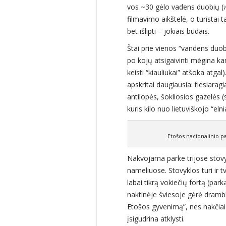
vos ~30 gėlo vadens duobių (
filmavimo aikštelė, o turistai 
bet išlipti – jokiais būdais.
Štai prie vienos “vandens duob
po kojų atsigaivinti mėgina k
keisti “kiauliukai” atšoka atgal
apskritai daugiausia: tiesiaragia
antilopės, šokliosios gazelės 
kuris kilo nuo lietuviškojo “elni
Etošos nacionalinio pa
Nakvojama parke trijose stovy
nameliuose. Stovyklos turi ir t
labai tikrą vokiečių fortą (park
naktinėje šviesoje gėrė drambl
Etošos gyvenimą”, nes nakčiai 
įsigudrina atklysti.