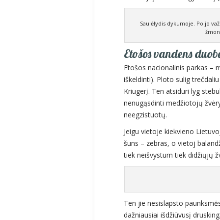
Saulėlydis dykumoje. Po jo važ
žmoni
Etošos vandens duobės
Etošos nacionalinis parkas – mi
iškeldinti). Ploto sulig trečda
Kriugerį. Ten atsiduri lyg steb
nenugąsdinti medžiotojų žvėr
neegzistuotų.
Jeigu vietoje kiekvieno Lietuvo
šuns – zebras, o vietoj balandž
tiek neišvystum tiek didžiųjų ž
Ten jie nesislapsto paunksm
dažniausiai išdžiūvusį druskingą