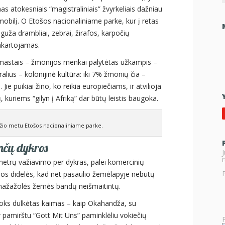
as atokesniais “magistraliniais” žvyrkeliais dažniau
omobilį. O Etošos nacionaliniame parke, kur į retas
guža drambliai, zebrai, žirafos, karpočių
akartojamas.
 mastais – žmonijos menkai palytėtas užkampis –
aralius – kolonijinė kultūra: iki 7% žmonių čia –
Jie puikiai žino, ko reikia europiečiams, ir atvilioja
, kuriems “gilyn į Afriką” dar būtų leistis baugoka.
džio metu Etošos nacionaliniame parke.
ančų dykros
r
ometrų važiavimo per dykras, palei komercinių
kios didelės, kad net pasaulio žemėlapyje nebūtų
i mažažolės žemės bandų neišmaitintų.
koks dulkėtas kaimas – kaip Okahandža, su
ir pamirštu “Gott Mit Uns” paminklėliu vokiečių