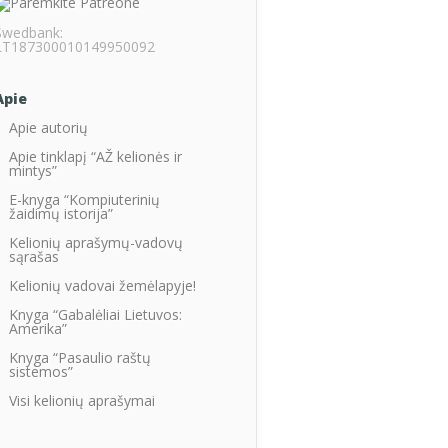
Swedbank:
LT187300010149950092
Apie
Apie autorių
Apie tinklapį “AŽ kelionės ir
mintys”
E-knyga “Kompiuterinių
žaidimų istorija”
Kelionių aprašymų-vadovų
sąrašas
Kelionių vadovai žemėlapyje!
Knyga “Gabalėliai Lietuvos:
Amerika”
Knyga “Pasaulio raštų
sistemos”
Visi kelionių aprašymai