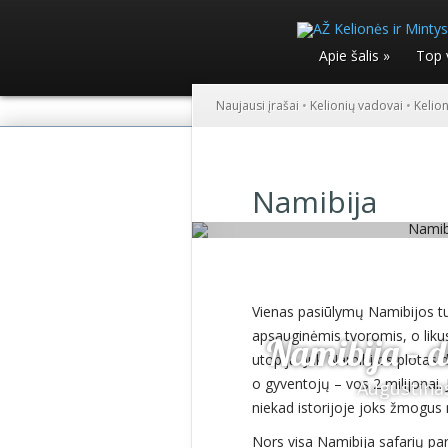
Apie šalis
»
Top 
Naujausi įrašai
•
Kelionių vadovai
•
Kelio
Namibija
Vienas pasiūlymų Namibijos tur
apsauginėmis tvoromis, o likus
Namibija – d
utopija. Juk Namibijos plotas d
o gyventojų – vos 2 milijonai. 
Augustina
niekad istorijoje joks žmogus
Nors visa Namibija safarių parku 