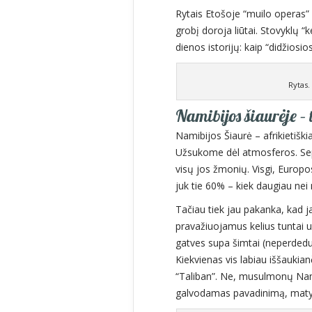
Rytais Etošoje “muilo operas” k
grobį doroja liūtai. Stovyklų 
dienos istorijų: kaip “didžiosi
Rytas.
Namibijos šiaurėje – 
Namibijos Šiaurė – afrikietiškia
Užsukome dėl atmosferos. Se
visų jos žmonių. Visgi, Europ
juk tie 60% – kiek daugiau nei 
Tačiau tiek jau pakanka, kad 
pravažiuojamus kelius tuntai 
gatves supa šimtai (neperdedu
Kiekvienas vis labiau iššaukia
“Taliban”. Ne, musulmonų Nami
galvodamas pavadinimą, matyt,