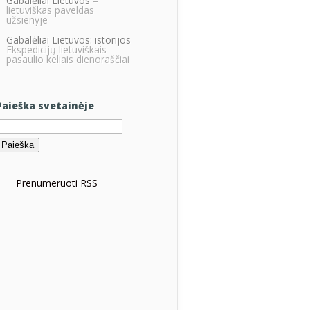
Gabalėliai Lietuvos
–
lietuviškas paveldas
užsienyje
Gabalėliai Lietuvos: istorijos
Ekspedicijų lietuviškais
pasaulio keliais dienoraščiai
Paieška svetainėje
eškoti:
Prenumeruoti RSS