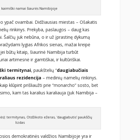
i kaimiški namai šiaurės Namibijoje
, o ypač ovambai. Didžiausias miestas – Ošakatis
elių rinkinys. Prekyba, paslaugos – daug kas
i. Šalčių juk nebūna, o ir už įprastinę dykumą
raižydami lygias Afrikos sienas, mažai kreipė
ei būtų kitaip, šiaurinė Namibija turbūt
riai artimesnė ir gamtiškai, ir kultūriškai.
iški termitynai
, paukštelių “
daugiabučiais
raliaus rezidencija
– medinių namelių rinkinys.
ip klūpint prišliaužti prie “monarcho” sosto, bet
usimo, kam tas karalius karaliauja (juk Namibija –
ės): termitynas, Otdžikoto ežeras, 'daugiabutis' paukščių
lizdas
iosios demokratinės valdžios Namibijoje yra ir