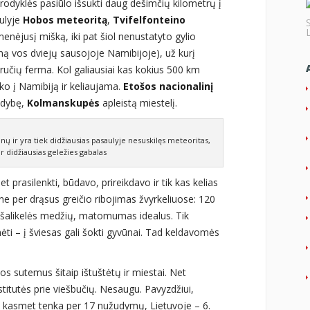
 rodyklės pasiūlo išsukti daug dešimčių kilometrų į
aulyje
Hobos meteoritą
,
Tvifelfonteino
enėjusį mišką, iki pat šiol nenustatyto gylio
ną vos dviejų sausojoje Namibijoje), už kurį
učių ferma. Kol galiausiai kas kokius 500 km
 ko į Namibiją ir keliaujama.
Etošos nacionalinį
idybę,
Kolmanskupės
apleistą miestelį.
nų ir yra tiek didžiausias pasaulyje nesuskilęs meteoritas,
ir didžiausias geležies gabalas
t prasilenkti, būdavo, prireikdavo ir tik kas kelias
ne per drąsus greičio ribojimas žvyrkeliuose: 120
kių šalikelės medžių, matomumas idealus. Tik
ti – į šviesas gali šokti gyvūnai. Tad keldavomės
os sutemus šitaip ištuštėtų ir miestai. Net
stitutės prie viešbučių. Nesaugu. Pavyzdžiui,
 kasmet tenka per 17 nužudymų, Lietuvoje – 6.