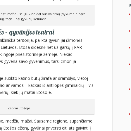
inėti mažiau saugu - ne dėl nusikaltimų (dykumoje nėra
ų), tačiau dėl gyvūnų keliuose
 – gyvūnijos teatrai
lžiniška teritorija, palikta gyvūnijai (žmonės
liu Lietuvos, Etoša didesnė net už garsųjį PAR
uklingoje priešistorinėje žemėje. Niekad
ys gyvena savo gyvenimus, tarsi žmonija
je sutikto katino būtų žirafa ar dramblys, vietoj
io ar varnos – kažkas iš antilopės giminaičių – vis
vėrių, kiek jų matai Etošoje.
Zebrai Etošoje
ėse, medžių mažai. Sausame regione, supančiame
 Etošos ežerą, gyvūnai priversti eiti atsigaivinti į