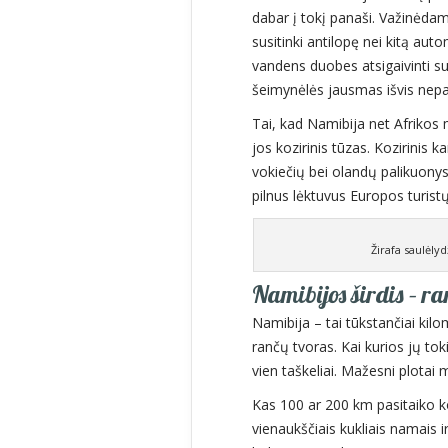
dabar į tokį panaši. Važinėdam
susitinki antilopę nei kitą aut
vandens duobes atsigaivinti su
šeimynėlės jausmas išvis nep
Tai, kad Namibija net Afrikos
jos kozirinis tūzas. Kozirinis k
vokiečių bei olandų palikuonys. 
pilnus lėktuvus Europos turistų
Žirafa saulėly
Namibijos širdis – r
Namibija – tai tūkstančiai kil
rančų tvoras. Kai kurios jų to
vien taškeliai. Mažesni plota
Kas 100 ar 200 km pasitaiko 
vienaukščiais kukliais namais 