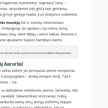
ei kapitonai, nustatantys “paprastą” teisę –
smas, spręsdamas tokį ginčą tarp gentainių,
okia gi toje gentyje tvarka. Ji už įstatymus svarbesnė.
ės muziejų
XIX a. suomių misionieriaus
ndangvoje. Jie vykdavo į šią tolimą žemę,
staus žinią, vertė Bibliją į vietos kalbas. Buvome ir
niame apvaliame šiaurės Namibijos kaime.
se dienas leido suomis misionierius Martis Rautanenas
ių kurortai
 vartai, būtent jas pirmiausia užėmė europiečiai,
 ir prisijungdami – atokią žemyno šerdį. Tad ir
kimas – čia.
, su didžiulėmis vokiškomis vilomis, fachverku, tiltu
saulėlydį. Vakarietiškais restoranais, hobių
parduoda įvairių senų armijų uniformų kopijas.
iliečių ar keliautojų: afrikietiškas, bet ne