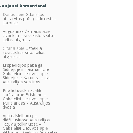
Naujausi komentarai
Darius
apie
Gdanskas –
atstatytas prūsų didmiestis-
kurortas
Augustinas Žemaitis
apie
Uzbekija – sovietiškas šilko
kelias atgimsta
Gitana
apie
Uzbekija –
sovietiškas šilko kelias
atgimsta
Ekspedicijos pabaiga –
Sidnėjuje ir Tasmanijoje –
Gabalėliai Lietuvos
apie
Sidnėjus ir Kanbera – dvi
Australijos sostinės
Prie lietuviškų ženklų
karštajame Brisbene –
Gabalėliai Lietuvos
apie
Kvinslandas – Australijos
dvasia
Aplink Melburną –
didžiausiuose Australijos
lietuvių telkiniuose –
Gabalėliai Lietuvos
apie
Viktorija – švelnioji Australija