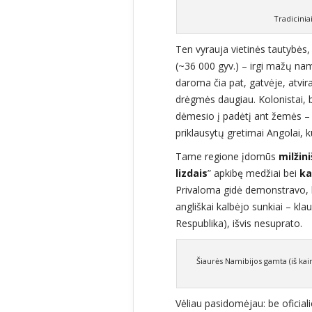
Tradicinia
Ten vyrauja vietinės tautybės
(~36 000 gyv.) – irgi mažų nam
daroma čia pat, gatvėje, atvira
drėgmės daugiau. Kolonistai, b
dėmesio į padėtį ant žemės – j
priklausytų gretimai Angolai, ku
Tame regione įdomūs
milžin
lizdais
” apkibę medžiai bei
ka
Privaloma gidė demonstravo, ka
angliškai kalbėjo sunkiai – kla
Respublika), išvis nesuprato.
Šiaurės Namibijos gamta (iš kair
Vėliau pasidomėjau: be oficial