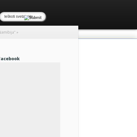
"Namibija"
»
Facebook