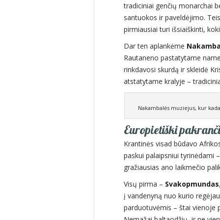
tradiciniai genčių monarchai b
santuokos ir paveldėjimo. Tei
pirmiausiai turi išsiaiškinti, k
Dar ten aplankėme
Nakambal
Rautaneno pastatytame name O
rinkdavosi skurdą ir skleidė Kri
atstatytame kralyje – tradici
Nakambalės muziejus, kur kadai
Europietiški pakranč
Krantinės visad būdavo Afrikos
paskui palaipsniui tyrinėdami –
gražiausias ano laikmečio pali
Visų pirma –
Svakopmundas
į vandenyną nuo kurio regėjau 
parduotuvėmis – štai vienoje 
Nemažai baltaodžių, ir ne vien p