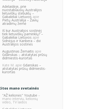
Adelaidėje, prie
nuostabiausių Australijos
lietuviškų stebuklų –
Gabalėliai Lietuvos
apie
Pietų Australija – Žavių
atradimų žemė
Iš kur Australijos sostinėj
tiek lietuviškų paminklų? –
Gabalėliai Lietuvos
apie
Sidnėjus ir Kanbera – dvi
Australijos sostinės
Augustinas Žemaitis
apie
Gdanskas – atstatytas prūsų
didmiestis-kurortas
Kate M.
apie
Gdanskas –
atstatytas prūsų didmiestis-
kurortas
Kitos mano svetainės
"AŽ kelionės" Youtube
–
mano interviu, kelionių
video, TV laidos