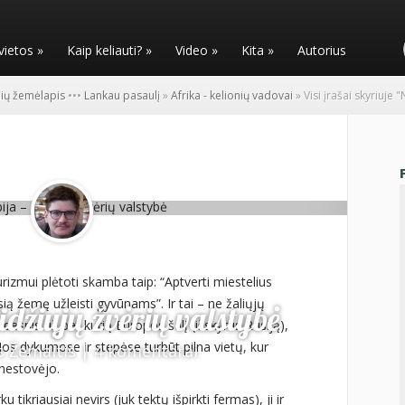
vietos
»
Kaip keliauti?
»
Video
»
Kita
»
Autorius
nių žemėlapis
•
•
•
Lankau pasaulį
»
Afrika - kelionių vadovai
»
Visi įrašai skyriuje 
izmui plėtoti skamba taip: “Aptverti miestelius
ią žemę užleisti gyvūnams”. Ir tai – ne žaliųjų
idžiųjų žvėrių valstybė
idesnis už bet kurią Europos šalį (išskyrus Rusiją),
Jos dykumose ir stepėse turbūt pilna vietų, kur
s Žemaitis
|
4 komentarai
 nestovėjo.
tikriausiai nevirs (juk tektų išpirkti fermas), ji ir