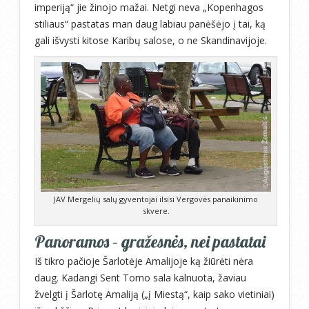
imperiją“ jie žinojo mažai. Netgi neva „Kopenhagos
stiliaus“ pastatas man daug labiau panėšėjo į tai, ką
gali išvysti kitose Karibų salose, o ne Skandinavijoje.
JAV Mergelių salų gyventojai ilsisi Vergovės panaikinimo
skvere.
Panoramos – gražesnės, nei pastatai
Iš tikro pačioje Šarlotėje Amalijoje ką žiūrėti nėra
daug. Kadangi Sent Tomo sala kalnuota, žaviau
žvelgti į Šarlotę Amaliją („į Miestą“, kaip sako vietiniai)