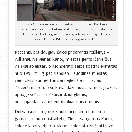
San Germano miestelio gatvė Puerto Rike. Karibai -
seniausios Europos kolonijos Amerikoje, todėl miestai ten
labai seni. Tik toli gražu ne visi jų atlaikė stichiją ir karus.
Tačiau Puerto Riko miestai - gražiai atkurti.
Retesnis, bet daugiau žalos pridarantis reiškinys –
vulkanai. Ne vienas Karibų miestas jiems išsiveržus
visiškai apleistas, o Monserato salos sostinė Plimutas
nuo 1995 m. ligi pat šiandien – suodinas miestas-
vaiduoklis, kur net turistai neįleidžiami. Tačiau
išsiveržimai reti, o vulkanai dažniausiai ramūs, gražūs,
apaugę vešliais miškais ir džiunglėmis,
besispjaudantys nebent dvokiančiais dūmais.
Didžiausia tikimybė keliautojui nukentėti ne nuo
gamtos, o nuo nusikaltėlių. Tiesa, saugumas Karibų
salose labai varijuoja. Vienos salos statistiškai tik vos