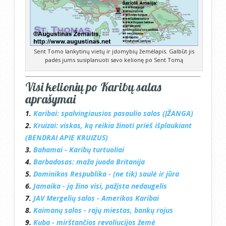
Sent Tomo lankytinų vietų ir įdomybių žemėlapis. Galbūt jis
padės jums susiplanuoti savo kelionę po Sent Tomą
Visi kelionių po Karibų salas
aprašymai
1.
Karibai: spalvingiausios pasaulio salos (ĮŽANGA)
2.
Kruizai: viskas, ką reikia žinoti prieš išplaukiant
(BENDRAI APIE KRUIZUS)
3.
Bahamai - Karibų turtuoliai
4.
Barbadosas: maža juoda Britanija
5.
Dominikos Respublika - (ne tik) saulė ir jūra
6.
Jamaika - ją žino visi, pažįsta nedaugelis
7.
JAV Mergelių salos - Amerikos Karibai
8.
Kaimanų salos - rajų miestas, bankų rojus
9.
Kuba - mirštančios revoliucijos žemė