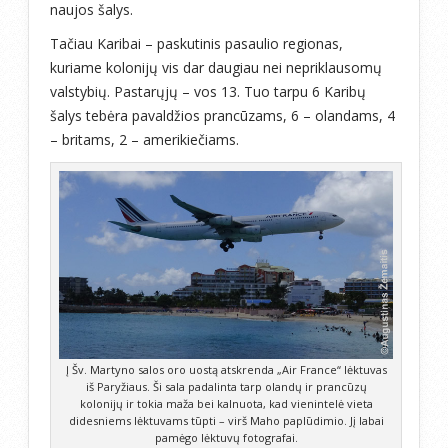
naujos šalys.
Tačiau Karibai – paskutinis pasaulio regionas,
kuriame kolonijų vis dar daugiau nei nepriklausomų
valstybių. Pastarųjų – vos 13. Tuo tarpu 6 Karibų
šalys tebėra pavaldžios prancūzams, 6 – olandams, 4
– britams, 2 – amerikiečiams.
Į Šv. Martyno salos oro uostą atskrenda „Air France“ lėktuvas
iš Paryžiaus. Ši sala padalinta tarp olandų ir prancūzų
kolonijų ir tokia maža bei kalnuota, kad vienintelė vieta
didesniems lėktuvams tūpti – virš Maho paplūdimio. Jį labai
pamėgo lėktuvų fotografai.