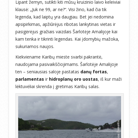
Lipant žemyn, sutikti kiti mūsų kruizinio laivo keleiviai
klausė: „Juk ne 99, ar ne?“. Visi žino, kad čia tik
legenda, kad laiptų yra daugiau. Bet jei nedomina
apsipirkimas, apžiūrėjus ribotas lankytinas vietas ir
pasigėrėjus gražiais vaizdais Šarlotėje Amalijoje kai
kam tenka ir tikrinti legendas. Kai įdomybių mažoka,
sukuriamos naujos.
Kiekviename Karibų mieste svarbi pakrantė,
naudojama pasivaikščiojimams. Šarlotėje Amalijoje
ten – seniausias saloje pastatas
danų fortas
,
parlamentas
ir
hidroplanų oro uostas
, iš kur maži
lėktuvėliai skrenda į gretimas Karibų salas.