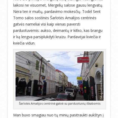
laikosi ne visuomet, Mergelių salose gausu lengvatų.
Nėra ten ir muitų, pardavimo mokesčių. Todėl Sent
Tomo salos sostinės Šarlotės Amalijos centrinės
gatvės nameliai visi kaip vienas paversti
parduotuvėmis: aukso, deimantų ir kitko, kas brangu
ir ką lengva parsiplukdyti kruizu. Pardavėjai kviečia ir
kviečia vidun.
Šarlotės Amalijos centrinė gatvė su parduotuvių iškabomis
Man buvo smagiau nuo tų minių pasitraukti aukštyn į