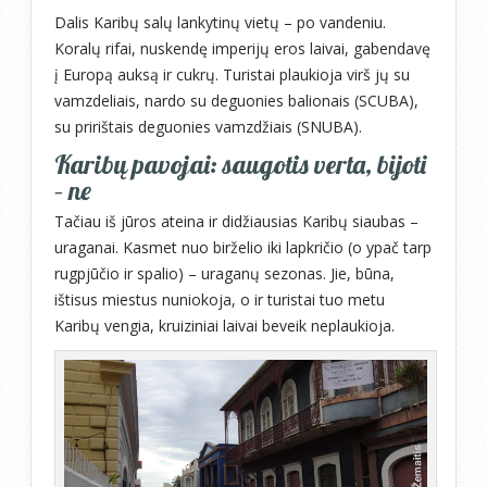
Dalis Karibų salų lankytinų vietų – po vandeniu.
Koralų rifai, nuskendę imperijų eros laivai, gabendavę
į Europą auksą ir cukrų. Turistai plaukioja virš jų su
vamzdeliais, nardo su deguonies balionais (SCUBA),
su pririštais deguonies vamzdžiais (SNUBA).
Karibų pavojai: saugotis verta, bijoti
– ne
Tačiau iš jūros ateina ir didžiausias Karibų siaubas –
uraganai. Kasmet nuo birželio iki lapkričio (o ypač tarp
rugpjūčio ir spalio) – uraganų sezonas. Jie, būna,
ištisus miestus nuniokoja, o ir turistai tuo metu
Karibų vengia, kruiziniai laivai beveik neplaukioja.