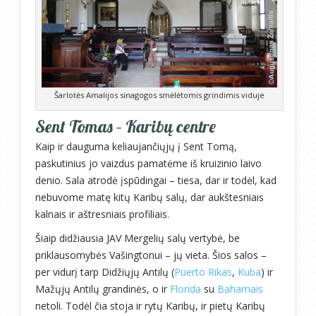
Šarlotės Amalijos sinagogos smėlėtomis grindimis viduje
Sent Tomas – Karibų centre
Kaip ir dauguma keliaujančiųjų į Sent Tomą,
paskutinius jo vaizdus pamatėme iš kruizinio laivo
denio. Sala atrodė įspūdingai – tiesa, dar ir todėl, kad
nebuvome matę kitų Karibų salų, dar aukštesniais
kalnais ir aštresniais profiliais.
Šiaip didžiausia JAV Mergelių salų vertybė, be
priklausomybės Vašingtonui – jų vieta. Šios salos –
per vidurį tarp Didžiųjų Antilų (
Puerto Rikas
,
Kuba
) ir
Mažųjų Antilų grandinės, o ir
Florida
su
Bahamais
netoli. Todėl čia stoja ir rytų Karibų, ir pietų Karibų