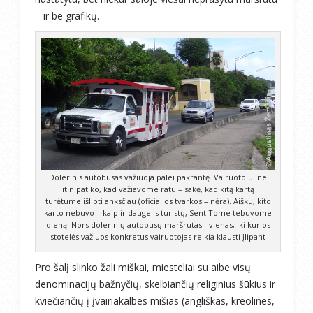
– ir be grafikų.
Dolerinis autobusas važiuoja palei pakrantę. Vairuotojui ne
itin patiko, kad važiavome ratu – sakė, kad kitą kartą
turėtume išlipti anksčiau (oficialios tvarkos – nėra). Aišku, kito
karto nebuvo – kaip ir daugelis turistų, Sent Tome tebuvome
dieną. Nors dolerinių autobusų maršrutas - vienas, iki kurios
stotelės važiuos konkretus vairuotojas reikia klausti įlipant
Pro šalį slinko žali miškai, miesteliai su aibe visų
denominacijų bažnyčių, skelbiančių religinius šūkius ir
kviečiančių į įvairiakalbes mišias (angliškas, kreolines,