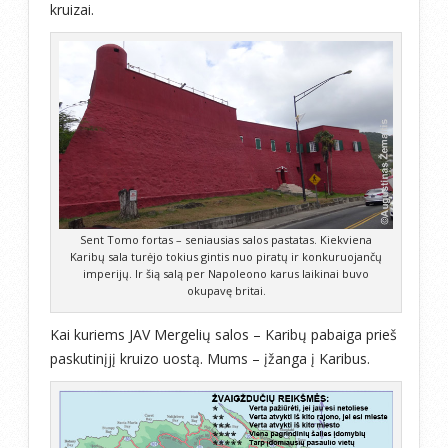
kruizai.
Sent Tomo fortas – seniausias salos pastatas. Kiekviena
Karibų sala turėjo tokius gintis nuo piratų ir konkuruojančų
imperijų. Ir šią salą per Napoleono karus laikinai buvo
okupavę britai.
Kai kuriems JAV Mergelių salos – Karibų pabaiga prieš
paskutinįjį kruizo uostą. Mums – įžanga į Karibus.