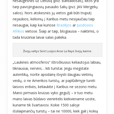
nesaugesnės už Lietuvą (pvz. Barbadosas), kitos yra
tarp pavojingiausių pasaulio šalių (pvz. JAV Mergelių
salos). Nors atokesnės jų vietos gali būti truputį
nejaukios, kelionių į Karibus metu nesijaučiau taip
nesaugiai, kaip kai kuriose
Brazilijos
ar
Juodosios
Afrikos
vietose. Šiaip ar taip, blogiausia – naktimis, o
tada kruiziniai laivai salas palieka.
Žvejų valtys Sent Lusijos Anse La Raye žvejų kaime.
„Laukinės atmosferos“ ištroškusius keliautojus labiau,
tikriausiai, nervins… kiti turistai. Jeigu mėgstate
autentiką, norite apsidairę išvysti daugiau vietinių
veidų, o ne Amerikos turistų, ar paplūdimyje turėti
laisvos erdvės, keliaukite į Karibus ne sezono metu.
Mano pirmasis kruizas vyko gegužį – ir tuo metu
mano laivas būdavo vienintelis kiekviename uoste,
kuriame tik švartavosi. Kokie 1500 saloje
išsilaipinančių turistų – tai ne 10000, kiek gali į kokią