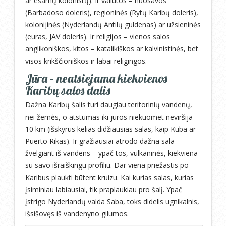
ar esamų kolonistų). Ir valiutos – nuosavos
(Barbadoso doleris), regioninės (Rytų Karibų doleris),
kolonijinės (Nyderlandų Antilų guldenas) ar užsieninės
(euras, JAV doleris). Ir religijos – vienos salos
anglikoniškos, kitos – katalikiškos ar kalvinistinės, bet
visos krikščioniškos ir labai religingos.
Jūra – neatsiejama kiekvienos
Karibų salos dalis
Dažna Karibų šalis turi daugiau teritorinių vandenų,
nei žemės, o atstumas iki jūros niekuomet neviršija
10 km (išskyrus kelias didžiausias salas, kaip Kuba ar
Puerto Rikas). Ir gražiausiai atrodo dažna sala
žvelgiant iš vandens – ypač tos, vulkaninės, kiekviena
su savo išraiškingu profiliu. Dar viena priežastis po
Karibus plaukti būtent kruizu. Kai kurias salas, kurias
įsiminiau labiausiai, tik praplaukiau pro šalį. Ypač
įstrigo Nyderlandų valda Saba, toks didelis ugnikalnis,
išsišovęs iš vandenyno gilumos.