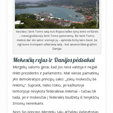
Vaizdas į Sent Tomo salą nuo Rojaus taško lynų kelio viršūnės
– viena gražiausių Sent Tomo panoramų. Be Sent Tomo,
matosi dar dvi salos: vienoje jų – apleista britų karo bazė. Jie
irgi buvo trumpam užkariavę salą - bet savanoriškai grąžino
Danijai
Mokesčių rojus ir Danijos pėdsakai
Mergelių saloms gerai, kad jos nėra valstija ir negali
rinkti prezidento ir parlamento. Mat vienas pamatinių
JAV demokratijos principų sako: „Jokių mokesčių be
rinkimų“. Suprask, nieko tokio, jei kažkurioje
teritorijoje nevyksta federaliniai rinkimai – tačiau tik
tada, jei ir mokesčiai į federalinį biudžetą iš tenykščių
žmonių nerenkami.
Nors šio principo Mergelių salų atžvilgiu Vašingtonas