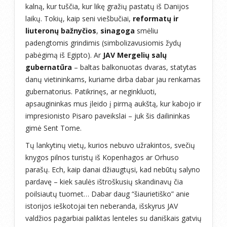
kalną, kur tuščia, kur likę gražių pastatų iš Danijos
laikų. Tokių, kaip seni viešbučiai,
reformatų ir
liuteronų bažnyčios
,
sinagoga
smėliu
padengtomis grindimis (simbolizavusiomis žydų
pabėgimą iš Egipto). Ar
JAV Mergelių salų
gubernatūra
– baltas balkonuotas dvaras, statytas
danų vietininkams, kuriame dirba dabar jau renkamas
gubernatorius. Patikrinęs, ar neginkluoti,
apsaugininkas mus įleido į pirmą aukštą, kur kabojo ir
impresionisto Pisaro paveikslai – juk šis dailininkas
gimė Sent Tome.
Tų lankytinų vietų, kurios nebuvo užrakintos, svečių
knygos pilnos turistų iš Kopenhagos ar Orhuso
parašų. Ech, kaip danai džiaugtųsi, kad nebūtų salyno
pardavę – kiek saulės ištroškusių skandinavų čia
poilsiautų tuomet… Dabar daug “šiaurietiško” anie
istorijos ieškotojai ten neberanda, išskyrus JAV
valdžios pagarbiai paliktas lenteles su daniškais gatvių