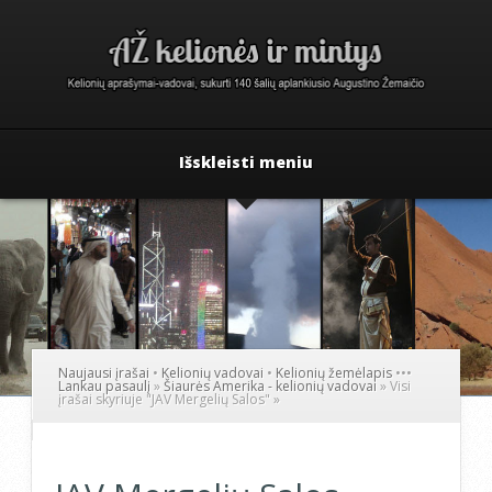
Išskleisti meniu
Naujausi įrašai
•
Kelionių vadovai
•
Kelionių žemėlapis
•
•
•
Lankau pasaulį
»
Šiaurės Amerika - kelionių vadovai
»
Visi
įrašai skyriuje "JAV Mergelių Salos"
»