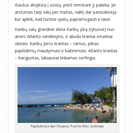
išaušus atvyksta į uostą, prieš temstant jį palieka. Jei
atstumas tarp salų per mažas, naktį dar pasisukinėja
kur aplink, kad turistai spėtų papramogauti ir laive.
Karibų salų grandinė skiria Karibų jūrą (rytuose) nuo
atviro Atlanto vandenyno, ir abudu krantai smarkiai
skiriasi. Karibų jūros krantas – ramus, pilnas
paplūdimių maudymuisi ir kaitinimuisi. Atlanto krantas
– banguotas, labiausiai tinkamas serfingui.
Paplūdimys San Chuane, Puerto Riko sostinėje