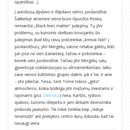
ispaniškas…).
Į autobusą įlipdavo ir išlipdavo vietos juodaodžiai.
Šalikelėje atraminė siena buvo išpuošta freska,
remiančia „Black lives matter“ judėjimą. Tų JAV
problemų, su kuriomis skelbiasi kovojantis šis
judėjimas (kad kitų rasių policininkai „kreivai žiūri“ į
juodaodžius), JAV Mergelių salose nelabai galėtų būti:
juk jose ne vien įtariamieji, tačiau ir policininkai –
beveik vien juodaodžiai. Tačiau JAV Mergelių salų
gyventojai solidarizuojasi su afroamerikiečiais, laiko
save vienos kultūrinės grupės dalimi: juk ir tie, ir anie
– JAV piliečiai. Tiesa, Sent Tome tokios „geto“
atmosferos, kokia būdinga JAV mažumų miestams ir
rajonams (pvz.
Detroitui
) nėra. Karštis, ryškios
spalvos, turizmo išlepinta ir jam dirbanti ekonomika
priduoda jaukumo. Tik tokie ženklai kaip „Viduje
nesimušti“ ant prekybos centro durų išduoda, kad tai
nesaugi vieta.