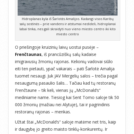
Hidroplanas kyla iš Šarlotės Amalijos. Kadangi visos Karibų
salų sostinės – prie vandens ir atstumai nedideli, hidroplanai
labai tinka, nes gali skraidyti nuo vieno miesto centro iki kito
miesto centro
O priešingoje kruizinių laivų uostui pusėje –
Frenčtaunas
, iš prancūziškų salų kadaise
imigravusių žmonių rajonas. Kelionių vadovai siūlo
eiti ten pietauti, ypač vakarais – pati Šarlotė Amalija
tuomet nesaugi. Juk JAV Mergelių salos – trečia pagal
nesaugumą pasaulio šalis… Tačiau kad tų restoranų
Frenčtaune – tik keli, vienas jų „McDonald‘s“
mediniame name. Tiesiog kai Sent Tomo saloje tik 50
000 žmonių (mažiau nei Alytuje), tai ir pagrindinis
restoranų rajonas – menkas.
Užtat štai „McDonald‘s“ saloje matėme net tris, kaip
ir daugybę jo greito maisto tinklų-konkurentų. Ir