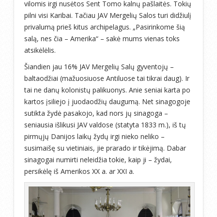
vilomis irgi nusėtos Sent Tomo kalnų pašlaitės. Tokių
pilni visi Karibai. Tačiau JAV Mergelių Salos turi didžiulį
privalumą prieš kitus archipelagus. „Pasirinkome šią
salą, nes čia – Amerika“ – sakė mums vienas toks
atsikėlėlis.
Šiandien jau 16% JAV Mergelių Salų gyventojų –
baltaodžiai (mažuosiuose Antiluose tai tikrai daug). Ir
tai ne danų kolonistų palikuonys. Anie seniai karta po
kartos įsiliejo į juodaodžių daugumą. Net sinagogoje
sutikta žydė pasakojo, kad nors jų sinagoga –
seniausia išlikusi JAV valdose (statyta 1833 m.), iš tų
pirmųjų Danijos laikų žydų irgi nieko neliko –
susimaišę su vietiniais, jie prarado ir tikėjimą. Dabar
sinagogai numirti neleidžia tokie, kaip ji – žydai,
persikėlę iš Amerikos XX a. ar XXI a.