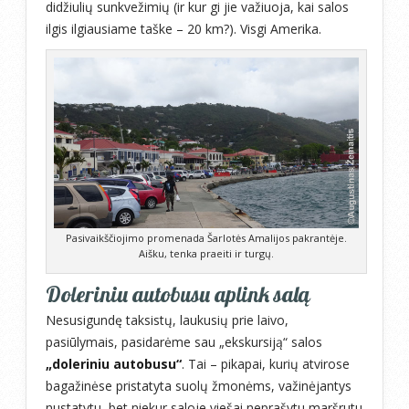
didžiulių sunkvežimių (ir kur gi jie važiuoja, kai salos
ilgis ilgiausiame taške – 20 km?). Visgi Amerika.
Pasivaikščiojimo promenada Šarlotės Amalijos pakrantėje.
Aišku, tenka praeiti ir turgų.
Doleriniu autobusu aplink salą
Nesusigundę taksistų, laukusių prie laivo,
pasiūlymais, pasidarėme sau „ekskursiją“ salos
„doleriniu autobusu“
. Tai – pikapai, kurių atvirose
bagažinėse pristatyta suolų žmonėms, važinėjantys
nustatytu, bet niekur saloje viešai neprašytu maršrutu