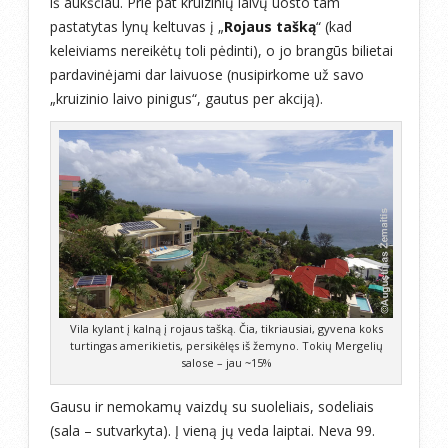
iš aukščiau. Prie pat kruizinių laivų uosto tam
pastatytas lynų keltuvas į „
Rojaus tašką
“ (kad
keleiviams nereikėtų toli pėdinti), o jo brangūs bilietai
pardavinėjami dar laivuose (nusipirkome už savo
„kruizinio laivo pinigus“, gautus per akciją).
Vila kylant į kalną į rojaus tašką. Čia, tikriausiai, gyvena koks
turtingas amerikietis, persikėlęs iš žemyno. Tokių Mergelių
salose – jau ~15%
Gausu ir nemokamų vaizdų su suoleliais, sodeliais
(sala – sutvarkyta). Į vieną jų veda laiptai. Neva 99.