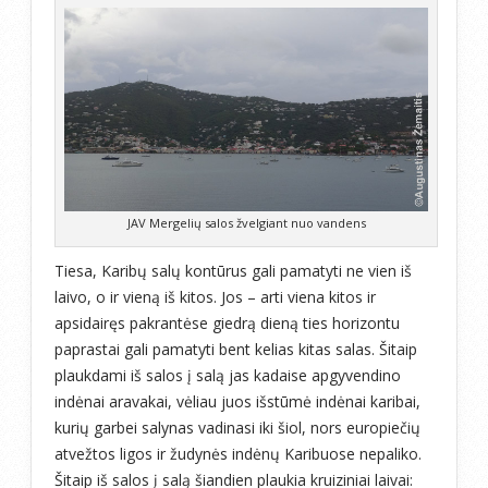
JAV Mergelių salos žvelgiant nuo vandens
Tiesa, Karibų salų kontūrus gali pamatyti ne vien iš
laivo, o ir vieną iš kitos. Jos – arti viena kitos ir
apsidairęs pakrantėse giedrą dieną ties horizontu
paprastai gali pamatyti bent kelias kitas salas. Šitaip
plaukdami iš salos į salą jas kadaise apgyvendino
indėnai aravakai, vėliau juos išstūmė indėnai karibai,
kurių garbei salynas vadinasi iki šiol, nors europiečių
atvežtos ligos ir žudynės indėnų Karibuose nepaliko.
Šitaip iš salos į salą šiandien plaukia kruiziniai laivai: