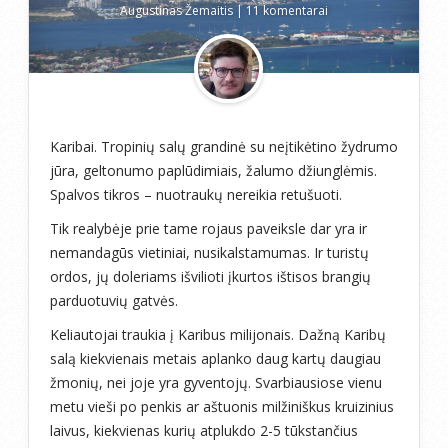
Augustinas Žemaitis
|
11 komentarai
Karibai. Tropinių salų grandinė su neįtikėtino žydrumo
jūra, geltonumo paplūdimiais, žalumo džiunglėmis.
Spalvos tikros – nuotraukų nereikia retušuoti.
Tik realybėje prie tame rojaus paveiksle dar yra ir
nemandagūs vietiniai, nusikalstamumas. Ir turistų
ordos, jų doleriams išvilioti įkurtos ištisos brangių
parduotuvių gatvės.
Keliautojai traukia į Karibus milijonais. Dažną Karibų
salą kiekvienais metais aplanko daug kartų daugiau
žmonių, nei joje yra gyventojų. Svarbiausiose vienu
metu vieši po penkis ar aštuonis milžiniškus kruizinius
laivus, kiekvienas kurių atplukdo 2-5 tūkstančius