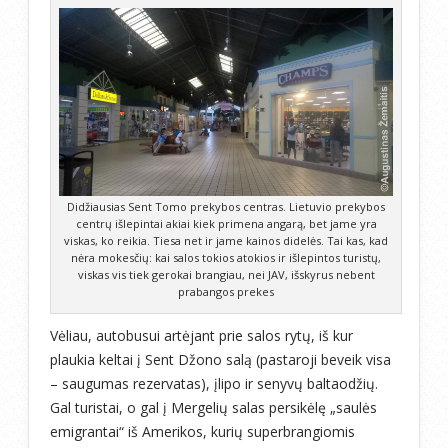
Didžiausias Sent Tomo prekybos centras. Lietuvio prekybos
centrų išlepintai akiai kiek primena angarą, bet jame yra
viskas, ko reikia. Tiesa net ir jame kainos didelės. Tai kas, kad
nėra mokesčių: kai salos tokios atokios ir išlepintos turistų,
viskas vis tiek gerokai brangiau, nei JAV, išskyrus nebent
prabangos prekes
Vėliau, autobusui artėjant prie salos rytų, iš kur
plaukia keltai į Sent Džono salą (pastaroji beveik visa
– saugumas rezervatas), įlipo ir senyvų baltaodžių.
Gal turistai, o gal į Mergelių salas persikėlę „saulės
emigrantai“ iš Amerikos, kurių superbrangiomis