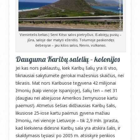
Vienintelis kelias į Sent Kitso salos pietryčius. Iš abiejų pusių –
jūra, saloje dar matyti ežerėlis. Tolumoje paskendęs
debesyse – jau kitos salos, Nevio, vulkanas.
Dauguma Karibų salelių – kolonijos
Jei kas nors paklaustų, kiek Karibų šalių yra iš viso,
tikriausiai sakytumėte gerokai mažesnius skaičius, nei
tikrasis. Mat nors Karibuose tegyvena 42 milijonai
žmonių (kaip vienoje Ispanijoje), šalių ten – net 31
(daugiau nei abiejuose Amerikos žemynuose kartu
paėmus!). Atmetus šešias didžiausias Karibų šalis,
likusiose 25-iose kartu paėmus gyvena mažiau
žmonių, nei vienoje Lietuvoje – tik 2,9 mln. Įprasta,
kad kiekviena didesnė Karibų sala yra atskira šalis, ir
skaldymasis tęsiasi: po 2005 m. atsiskyrė penkios