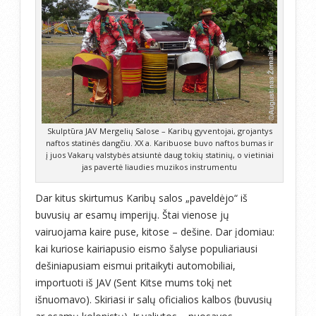
Skulptūra JAV Mergelių Salose – Karibų gyventojai, grojantys
naftos statinės dangčiu. XX a. Karibuose buvo naftos bumas ir
į juos Vakarų valstybės atsiuntė daug tokių statinių, o vietiniai
jas pavertė liaudies muzikos instrumentu
Dar kitus skirtumus Karibų salos „paveldėjo“ iš
buvusių ar esamų imperijų. Štai vienose jų
vairuojama kaire puse, kitose – dešine. Dar įdomiau:
kai kuriose kairiapusio eismo šalyse populiariausi
dešiniapusiam eismui pritaikyti automobiliai,
importuoti iš JAV (Sent Kitse mums tokį net
išnuomavo). Skiriasi ir salų oficialios kalbos (buvusių