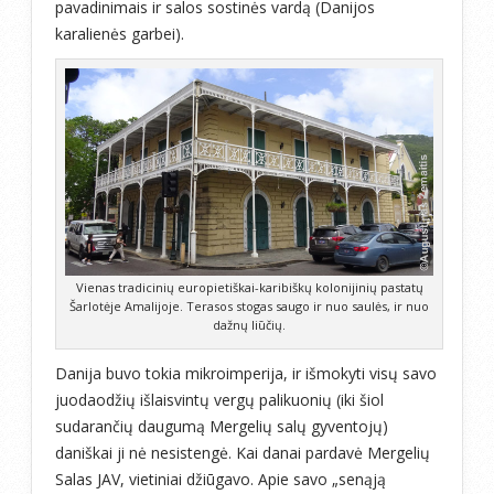
pavadinimais ir salos sostinės vardą (Danijos
karalienės garbei).
Vienas tradicinių europietiškai-karibiškų kolonijinių pastatų
Šarlotėje Amalijoje. Terasos stogas saugo ir nuo saulės, ir nuo
dažnų liūčių.
Danija buvo tokia mikroimperija, ir išmokyti visų savo
juodaodžių išlaisvintų vergų palikuonių (iki šiol
sudarančių daugumą Mergelių salų gyventojų)
daniškai ji nė nesistengė. Kai danai pardavė Mergelių
Salas JAV, vietiniai džiūgavo. Apie savo „senąją