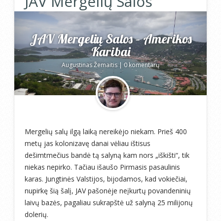
JAV Mergelių Salos
JAV Mergelių Salos – Amerikos
Karibai
Augustinas Žemaitis
|
0 komentarų
Mergelių salų ilgą laiką nereikėjo niekam. Prieš 400
metų jas kolonizavę danai vėliau ištisus
dešimtmečius bandė tą salyną kam nors „iškišti“, tik
niekas nepirko. Tačiau išaušo Pirmasis pasaulinis
karas. Jungtinės Valstijos, bijodamos, kad vokiečiai,
nupirkę šią šalį, JAV pašonėje neįkurtų povandeninių
laivų bazės, pagaliau sukrapštė už salyną 25 milijonų
dolerių.