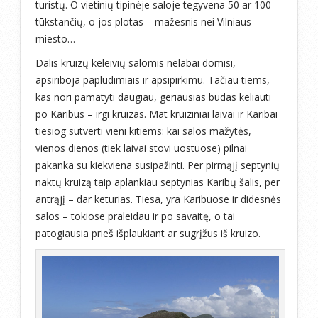
turistų. O vietinių tipinėje saloje tegyvena 50 ar 100
tūkstančių, o jos plotas – mažesnis nei Vilniaus
miesto…
Dalis kruizų keleivių salomis nelabai domisi,
apsiriboja paplūdimiais ir apsipirkimu. Tačiau tiems,
kas nori pamatyti daugiau, geriausias būdas keliauti
po Karibus – irgi kruizas. Mat kruiziniai laivai ir Karibai
tiesiog sutverti vieni kitiems: kai salos mažytės,
vienos dienos (tiek laivai stovi uostuose) pilnai
pakanka su kiekviena susipažinti. Per pirmąjį septynių
naktų kruizą taip aplankiau septynias Karibų šalis, per
antrąjį – dar keturias. Tiesa, yra Karibuose ir didesnės
salos – tokiose praleidau ir po savaitę, o tai
patogiausia prieš išplaukiant ar sugrįžus iš kruizo.