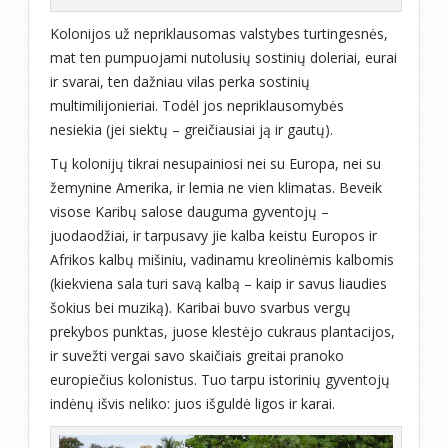
Kolonijos už nepriklausomas valstybes turtingesnės,
mat ten pumpuojami nutolusių sostinių doleriai, eurai
ir svarai, ten dažniau vilas perka sostinių
multimilijonieriai. Todėl jos nepriklausomybės
nesiekia (jei siektų – greičiausiai ją ir gautų).
Tų kolonijų tikrai nesupainiosi nei su Europa, nei su
žemynine Amerika, ir lemia ne vien klimatas. Beveik
visose Karibų salose dauguma gyventojų –
juodaodžiai, ir tarpusavy jie kalba keistu Europos ir
Afrikos kalbų mišiniu, vadinamu kreolinėmis kalbomis
(kiekviena sala turi savą kalbą – kaip ir savus liaudies
šokius bei muziką). Karibai buvo svarbus vergų
prekybos punktas, juose klestėjo cukraus plantacijos,
ir suvežti vergai savo skaičiais greitai pranoko
europiečius kolonistus. Tuo tarpu istorinių gyventojų
indėnų išvis neliko: juos išguldė ligos ir karai.