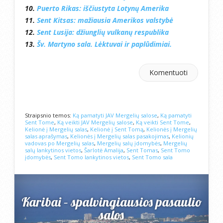
10.
Puerto Rikas: iščiustyta Lotynų Amerika
11.
Sent Kitsas: mažiausia Amerikos valstybė
12.
Sent Lusija: džiunglių vulkanų respublika
13.
Šv. Martyno sala. Lėktuvai ir paplūdimiai.
Komentuoti
Straipsnio temos:
Ką pamatyti JAV Mergelių salose
,
Ką pamatyti
Sent Tome
,
Ką veikti JAV Mergelių salose
,
Ką veikti Sent Tome
,
Kelionė į Mergelių salas
,
Kelionė į Sent Tomą
,
Kelionės į Mergelių
salas aprašymas
,
Kelionės į Mergelių salas pasakojimas
,
Kelionių
vadovas po Mergelių salas
,
Mergelių salų įdomybės
,
Mergelių
salų lankytinos vietos
,
Šarlotė Amalija
,
Sent Tomas
,
Sent Tomo
įdomybės
,
Sent Tomo lankytinos vietos
,
Sent Tomo sala
Karibai – spalvingiausios pasaulio
salos