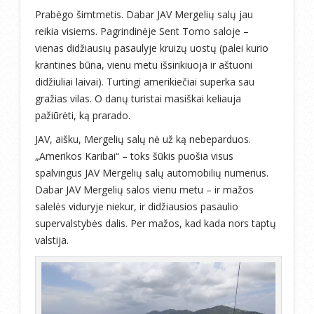
Prabėgo šimtmetis. Dabar JAV Mergelių salų jau
reikia visiems. Pagrindinėje Sent Tomo saloje –
vienas didžiausių pasaulyje kruizų uostų (palei kurio
krantines būna, vienu metu išsirikiuoja ir aštuoni
didžiuliai laivai). Turtingi amerikiečiai superka sau
gražias vilas. O danų turistai masiškai keliauja
pažiūrėti, ką prarado.
JAV, aišku, Mergelių salų nė už ką nebeparduos.
„Amerikos Karibai“ – toks šūkis puošia visus
spalvingus JAV Mergelių salų automobilių numerius.
Dabar JAV Mergelių salos vienu metu – ir mažos
salelės viduryje niekur, ir didžiausios pasaulio
supervalstybės dalis. Per mažos, kad kada nors taptų
valstija.