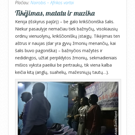
Plačiau:
Nairobis – Afrikos vartai
Tikėjimas, matatu ir muzika
Kenija (išskyrus pajūrį) – be galo krikščioniška šalis.
Niekur pasaulyje nemačiau tiek bažnyčių, visokiausių
ordinų vienuolynų, krikščioniškų įstaigų. Tikėjimas ten
aštrus ir naujas (dar yra gyvų žmonių menančių, kai
šalis buvo pagoniška) – bažnyčios mažytės ir
nedidingos, užtat perpildytos žmonių, sekmadieniais
mišios vyksta paeiliui be pertraukų, tik viena kalba
keičia kitą (anglų, suahelių, mažesniųjų tautų…).