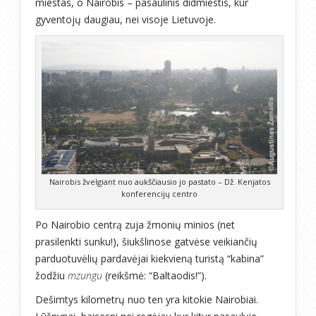
miestas, o Nairobis – pasaulinis didmiestis, kur
gyventojų daugiau, nei visoje Lietuvoje.
Nairobis žvelgiant nuo aukščiausio jo pastato – Dž. Kenjatos
konferencijų centro
Po Nairobio centrą zuja žmonių minios (net
prasilenkti sunku!), šiukšlinose gatvėse veikiančių
parduotuvėlių pardavėjai kiekvieną turistą “kabina”
žodžiu
mzungu
(reikšmė: “Baltaodis!”).
Dešimtys kilometrų nuo ten yra kitokie Nairobiai.