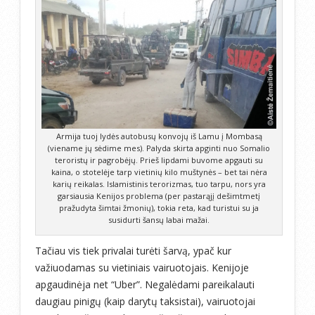
Armija tuoj lydės autobusų konvojų iš Lamu į Mombasą
(viename jų sėdime mes). Palyda skirta apginti nuo Somalio
teroristų ir pagrobėjų. Prieš lipdami buvome apgauti su
kaina, o stotelėje tarp vietinių kilo muštynės – bet tai nėra
karių reikalas. Islamistinis terorizmas, tuo tarpu, nors yra
garsiausia Kenijos problema (per pastarąjį dešimtmetį
pražudyta šimtai žmonių), tokia reta, kad turistui su ja
susidurti šansų labai mažai.
Tačiau vis tiek privalai turėti šarvą, ypač kur
važiuodamas su vietiniais vairuotojais. Kenijoje
apgaudinėja net “Uber”. Negalėdami pareikalauti
daugiau pinigų (kaip darytų taksistai), vairuotojai