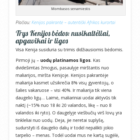
Mombasos senamiestis
Plačiau:
Kenijos pakrantė – autentiški Afrikos kurortai
Trys Kenijos bėdos: nusikaltėliai,
apgavikai ir ligos
Visa Kenija susiduria su trimis didžiausiomis bėdomis.
Pirmoji jų –
uodų platinamos ligos
. Kas
dvidešimtas žmogus, pasaulyje mirštantis nuo
maliarijos, miršta Kenijoje. Kenijos pakrantėje
maliarija kasmet užsikrečia 8% visų gyventojų, o
šalies vakaruose – visi 40%. Ir maliarija tik viena
daugelio ligų… Laimė, maliariniai uodai aktyvūs tik
naktį (~15% nuo 18 iki 20 valandos, likę – nuo 8
valandos iki ryto). O daugelyje viešbučių virš lovų yra
tinkleliai nuo uodų. Deja, jie neretai suplyšę,
sudurstyti iš daugelio dalių ir todėl nepalikti jokio
tarpelio – menas. Todėl uodai mus ne kartą sugėlė,