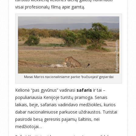
visai profesionalų filmą apie gamtą.
Masai Maros nacionaliniame parke ‘bučiuojasi’ gepardai
Kelionė “pas gyvūnus” vadinasi
safaris
ir tai –
populiariausia Kenijoje turistų pramoga. Senais
laikais, beje, safariais vadindavo medžiokles, kurios
dabar nacionaliniuose parkuose uždraustos. Turistai
pasirodė besą geresnis pajamų šaltinis, nei
medžiotojai…