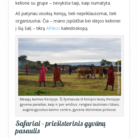
kelionė su grupe – nevyksta taip, kaip numatyta.
Aš patyriau visokią Keniją, tiek nepriklausomai, tiek
organizuotai. Čia – mano įspūdžiai bei idėjos kelionei
į šią šalį – tikrą
Afrikos
kaleidoskopą.
Masajų kaimas Kenijoje. Ši žymiausia iš Kenijos tautų Kenijoje
gyvena panašiai, kaip ir per amžius: rengiasi tautiniais rūbais,
augina gyvulius kaimo centre, gyvena dūminėse pirkiose.
Safariai – priešistorinis gyvūnų
pasaulis