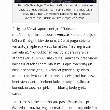
Bažnyčia Nairobyje. Tiksliau – kažkoks neaiškios paskirties
pastato antras aukštas, į kurį reikėjo užeiti pro prausyklą.
Tačiau mišių metu atmosfera karštesnė, nei Lietuvos
koncertuose. Susirinko tikra viešpaties armija…
Religiniai šūkiai tapomi net grafičiuose ir ant
maršrutinių mikroautobusų
matatu
, kuriuos Kenijoje
būtina išmėginti kiekvienam. Liūdnai pagarsėję jų
vairuotojai aplenkia visus kamščius (net negrįstom
šalikelėm), “konduktoriai” važiuoja persisvėrę per
atdaras (ar jau išpuvusias) duris, šaukdami praeiviams
kainas ir atsakinėdami klausimus apie maršrutą (jis
niekur neparašytas), o keleiviai grūste sugrūdami
(matatu neišvažiuos iš pirmos stotelės, kol bus laisva
bent viena vieta – nebent koks
mzungu
, įkalbintas
konduktoriaus, nusipirks papildomą kėdę greta
savęs).
Bet tikrasis kiekvieno matatu pasidižiavimas – jo
išvaizda ir muzika. Pigesni matatu turi tiesiog didelėm