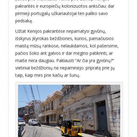
pakrantės ir europiečių kolonizuotos anksčiau: dar
pirmieji portugalų užkariautojai ten paliko savo
pėdsaką.
Užtat Kenijos pakrantėse nepamatysi gyvūnų,
išskyrus įkyrokas beždžiones, kurios, pamačiusios
maistą mūsų rankose, nelaukdamos, kol pašersime,
pačios šoko ant galvos ir dar mėgino patikrinti, ar
maiše nėra daugiau. Paklausti “Ar čia yra gyvūnų?”
vietiniai beždžionių nė nepaminėjo: pripratę prie jų
taip, kaip mes prie kačių ar šunų.