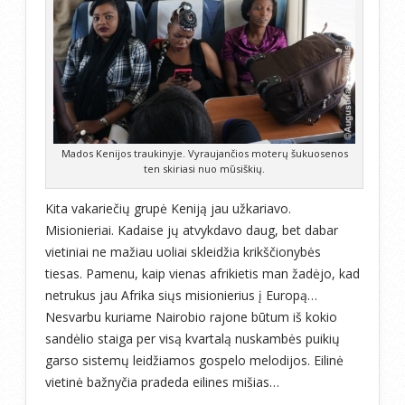
Mados Kenijos traukinyje. Vyraujančios moterų šukuosenos
ten skiriasi nuo mūsiškių.
Kita vakariečių grupė Keniją jau užkariavo.
Misionieriai. Kadaise jų atvykdavo daug, bet dabar
vietiniai ne mažiau uoliai skleidžia krikščionybės
tiesas. Pamenu, kaip vienas afrikietis man žadėjo, kad
netrukus jau Afrika siųs misionierius į Europą…
Nesvarbu kuriame Nairobio rajone būtum iš kokio
sandėlio staiga per visą kvartalą nuskambės puikių
garso sistemų leidžiamos gospelo melodijos. Eilinė
vietinė bažnyčia pradeda eilines mišias…