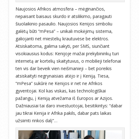
Naujosios Afrikos atmosfera – mėginančios,
nepaisant baisaus skurdo ir atsilikimo, paragauti
šiuolaikinio pasaulio. Naujosios Kenijos simboliu
galėtų būti “mPesa” – unikali mokėjimų sistema,
galiojanti net miestelių krautuvėse be elektros.
Atsiskaitoma, galima sakyti, per SMS, siunčiant
visokiausius kodus: Kenijoje mažai prekybininkų turi
internetą ar kortelių skaitytuvus, o mobilieji telefonai
ten vis dar beveik vien neišmanieji – bet poreikis
atsiskaityti negrynaisiais atėjo ir į Keniją. Tiesa,
“mPesa” sukūrė ne Kenijos ir net ne Afrikos
gyventojai. Kol kas viskas, kas technologiškai
pažangu, į Keniją atvežama iš Europos ar Azijos.
Dažniausiai tai daro investuotojai, besitikintys: “dabar
jau tikrai Kenija ir Afrika pakils, dabar pats laikas
užsiimti rinkos dalį”…