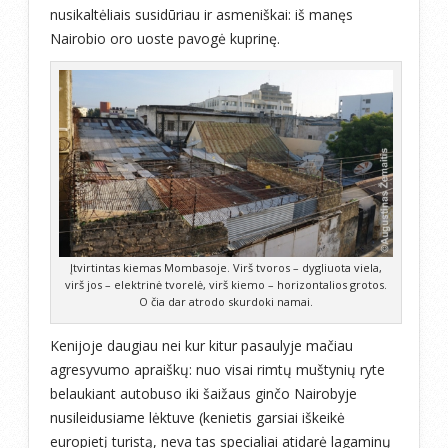
nusikaltėliais susidūriau ir asmeniškai: iš manęs
Nairobio oro uoste pavogė kuprinę.
Įtvirtintas kiemas Mombasoje. Virš tvoros – dygliuota viela,
virš jos – elektrinė tvorelė, virš kiemo – horizontalios grotos.
O čia dar atrodo skurdoki namai.
Kenijoje daugiau nei kur kitur pasaulyje mačiau
agresyvumo apraiškų: nuo visai rimtų muštynių ryte
belaukiant autobuso iki šaižaus ginčo Nairobyje
nusileidusiame lėktuve (kenietis garsiai iškeikė
europietį turistą, neva tas specialiai atidarė lagaminų