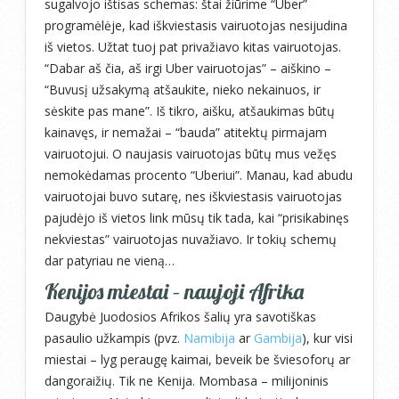
sugalvojo ištisas schemas: štai žiūrime “Uber”
programėlėje, kad iškviestasis vairuotojas nesijudina
iš vietos. Užtat tuoj pat privažiavo kitas vairuotojas.
“Dabar aš čia, aš irgi Uber vairuotojas” – aiškino –
“Buvusį užsakymą atšaukite, nieko nekainuos, ir
sėskite pas mane”. Iš tikro, aišku, atšaukimas būtų
kainavęs, ir nemažai – “bauda” atitektų pirmajam
vairuotojui. O naujasis vairuotojas būtų mus vežęs
nemokėdamas procento “Uberiui”. Manau, kad abudu
vairuotojai buvo sutarę, nes iškviestasis vairuotojas
pajudėjo iš vietos link mūsų tik tada, kai “prisikabinęs
nekviestas” vairuotojas nuvažiavo. Ir tokių schemų
dar patyriau ne vieną…
Kenijos miestai – naujoji Afrika
Daugybė Juodosios Afrikos šalių yra savotiškas
pasaulio užkampis (pvz.
Namibija
ar
Gambija
), kur visi
miestai – lyg peraugę kaimai, beveik be šviesoforų ar
dangoraižių. Tik ne Kenija. Mombasa – milijoninis