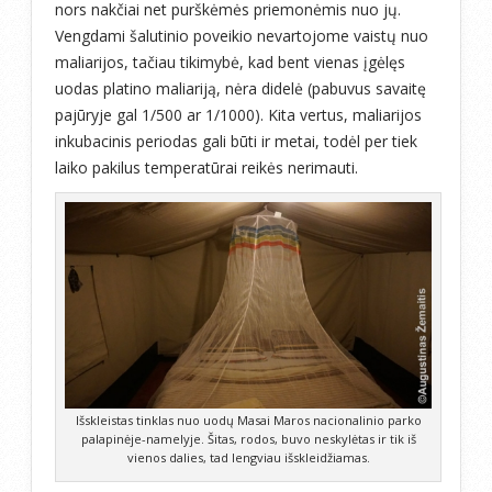
nors nakčiai net purškėmės priemonėmis nuo jų.
Vengdami šalutinio poveikio nevartojome vaistų nuo
maliarijos, tačiau tikimybė, kad bent vienas įgėlęs
uodas platino maliariją, nėra didelė (pabuvus savaitę
pajūryje gal 1/500 ar 1/1000). Kita vertus, maliarijos
inkubacinis periodas gali būti ir metai, todėl per tiek
laiko pakilus temperatūrai reikės nerimauti.
Išskleistas tinklas nuo uodų Masai Maros nacionalinio parko
palapinėje-namelyje. Šitas, rodos, buvo neskylėtas ir tik iš
vienos dalies, tad lengviau išskleidžiamas.