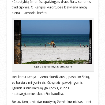
42 tautybių žmonės: spalvingais drabužiais, senomis
tradicijomis. O Kenijos kurortuose kiekviena metų
diena – vienodai karšta.
Njalio paplūdimys Mombasoje
Bet kartu Kenija – viena skurdžiausių pasaulio šalių,
su baisiais milijoniniais lūšnynais, pavojingomis
ligomis ir nusikaltėlių gaujomis, kurios
neatsargiuosius skaudžiai baudžia.
Be to, Kenija vis dar nuotykių žemė, kur niekas – net