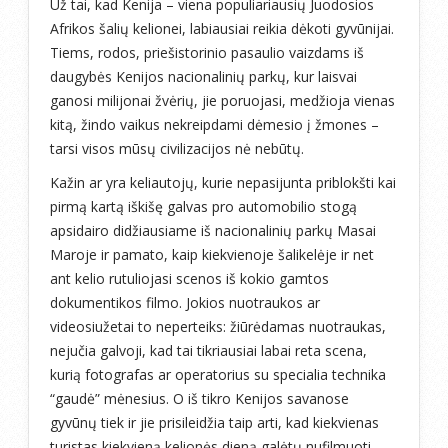
Už tai, kad Kenija – viena populiariausių Juodosios
Afrikos šalių kelionei, labiausiai reikia dėkoti gyvūnijai.
Tiems, rodos, priešistorinio pasaulio vaizdams iš
daugybės Kenijos nacionalinių parkų, kur laisvai
ganosi milijonai žvėrių, jie poruojasi, medžioja vienas
kitą, žindo vaikus nekreipdami dėmesio į žmones –
tarsi visos mūsų civilizacijos nė nebūtų.
Kažin ar yra keliautojų, kurie nepasijunta priblokšti kai
pirmą kartą iškišę galvas pro automobilio stogą
apsidairo didžiausiame iš nacionalinių parkų Masai
Maroje ir pamato, kaip kiekvienoje šalikelėje ir net
ant kelio rutuliojasi scenos iš kokio gamtos
dokumentikos filmo. Jokios nuotraukos ar
videosiužetai to neperteiks: žiūrėdamas nuotraukas,
nejučia galvoji, kad tai tikriausiai labai reta scena,
kurią fotografas ar operatorius su specialia technika
“gaudė” mėnesius. O iš tikro Kenijos savanose
gyvūnų tiek ir jie prisileidžia taip arti, kad kiekvienas
turistas kiekvieną kelionės dieną galėtų nufilmuoti