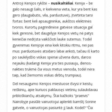
Antroji Kenijos rykštė –
nusikaltėliai
. Kenija – be
galo nesaugi šalis, ir kiekviena vieta, kur yra bent kas
gero (daugiabutis, vila, parduotuvė), įtvirtinta tarsi
fortas: bent keli apsaugininkai, aukštos elektrinės
tvoros. Kurortų pagrindinėse gatvėse situacija gal
kiek geresnė, bet daugelyje Kenijos vietų nė patys
keniečiai nedrįsta vaikščioti lauke sutemus. Todėl
gyvenimas Kenijoje eina kiek kitokiu ritmu, nei pas
mus: parduotuvės atsidaro labai anksti, tačiau iš karto
po saulėlydžio viskas spėriai užveria duris, darosi
nejauku (kadangi Kenija yra ties pusiauju, dienos-
nakties trukmė čia visus metus vienoda, todėl nėra
taip, kad žiemomis viskas dirbtų trumpiau).
Dėl nesaugumo Kenijos miestuose išvysi ir keistų
reiškinių, apie kuriuos paklausęs vietinių sulaukdavau
pribloškiančių atsakymų. Štai kažkoks “praeivis”
Nairobyje pasiūlė vairuotojui aplenkti kamštį šonine
gatvele, o vairuotojas pasiuntė jį lauk. Kodėl? “Čia