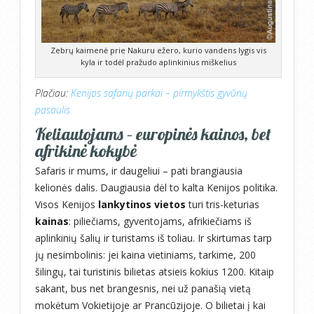
Zebrų kaimenė prie Nakuru ežero, kurio vandens lygis vis
kyla ir todėl pražudo aplinkinius miškelius
Plačiau:
Kenijos safarių parkai – pirmykštis gyvūnų
pasaulis
Keliautojams – europinės kainos, bet
afrikinė kokybė
Safaris ir mums, ir daugeliui – pati brangiausia
kelionės dalis. Daugiausia dėl to kalta Kenijos politika.
Visos Kenijos
lankytinos vietos
turi tris-keturias
kainas
: piliečiams, gyventojams, afrikiečiams iš
aplinkinių šalių ir turistams iš toliau. Ir skirtumas tarp
jų nesimbolinis: jei kaina vietiniams, tarkime, 200
šilingų, tai turistinis bilietas atsieis kokius 1200. Kitaip
sakant, bus net brangesnis, nei už panašią vietą
mokėtum Vokietijoje ar Prancūzijoje. O bilietai į kai