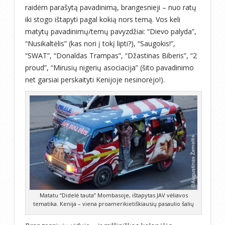
raidėm parašytą pavadinimą, brangesnieji – nuo ratų
iki stogo ištapyti pagal kokią nors temą. Vos keli
matytų pavadinimų/temų pavyzdžiai: “Dievo palyda”,
“Nusikaltėlis” (kas nori į tokį lipti?), “Saugokis!”,
“SWAT”, “Donaldas Trampas”, “Džastinas Biberis”, “2
proud”, “Mirusių nigerių asociacija” (šito pavadinimo
net garsiai perskaityti Kenijoje nesinorėjo!).
Matatu “Didelė tauta” Mombasoje, ištapytas JAV vėliavos
tematika. Kenija – viena proamerikietiškiausių pasaulio šalių