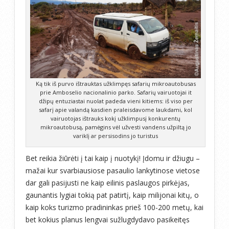
Ką tik iš purvo ištrauktas užklimpęs safarių mikroautobusas
prie Amboselio nacionalinio parko. Safarių vairuotojai it
džipų entuziastai nuolat padeda vieni kitiems: iš viso per
safarį apie valandą kasdien praleisdavome laukdami, kol
vairuotojas ištrauks kokį užklimpusį konkurentų
mikroautobusą, pamėgins vėl užvesti vandens užpiltą jo
variklį ar persisodins jo turistus
Bet reikia žiūrėti į tai kaip į nuotykį! Įdomu ir džiugu –
mažai kur svarbiausiose pasaulio lankytinose vietose
dar gali pasijusti ne kaip eilinis paslaugos pirkėjas,
gaunantis lygiai tokią pat patirtį, kaip milijonai kitų, o
kaip koks turizmo pradininkas prieš 100-200 metų, kai
bet kokius planus lengvai sužlugdydavo pasikeitęs