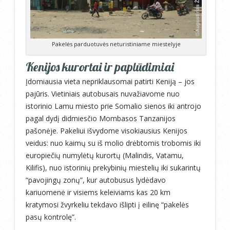
Pakelės parduotuvės neturistiniame miestelyje
Kenijos kurortai ir paplūdimiai
Įdomiausia vieta nepriklausomai patirti Keniją – jos
pajūris. Vietiniais autobusais nuvažiavome nuo
istorinio Lamu miesto prie Somalio sienos iki antrojo
pagal dydį didmiesčio Mombasos Tanzanijos
pašonėje. Pakeliui išvydome visokiausius Kenijos
veidus: nuo kaimų su iš molio drėbtomis trobomis iki
europiečių numylėtų kurortų (Malindis, Vatamu,
Kilifis), nuo istorinių prekybinių miestelių iki sukarintų
“pavojingų zonų”, kur autobusus lydėdavo
kariuomenė ir visiems keleiviams kas 20 km
kratymosi žvyrkeliu tekdavo išlipti į eilinę “pakelės
pasų kontrolę”.