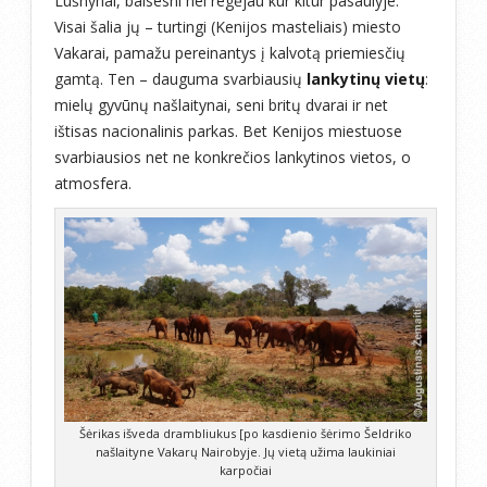
Lūšnynai, baisesni nei regėjau kur kitur pasaulyje.
Visai šalia jų – turtingi (Kenijos masteliais) miesto
Vakarai, pamažu pereinantys į kalvotą priemiesčių
gamtą. Ten – dauguma svarbiausių
lankytinų vietų
:
mielų gyvūnų našlaitynai, seni britų dvarai ir net
ištisas nacionalinis parkas. Bet Kenijos miestuose
svarbiausios net ne konkrečios lankytinos vietos, o
atmosfera.
Šėrikas išveda drambliukus [po kasdienio šėrimo Šeldriko
našlaityne Vakarų Nairobyje. Jų vietą užima laukiniai
karpočiai