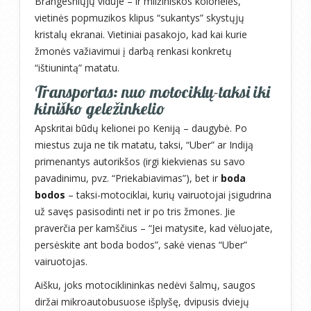
Brangesniųjų viduje – ir milžiniškos kolonėlės,
vietinės popmuzikos klipus “sukantys” skystųjų
kristalų ekranai. Vietiniai pasakojo, kad kai kurie
žmonės važiavimui į darbą renkasi konkretų
“ištiunintą” matatu.
Transportas: nuo motociklų-taksi iki
kiniško geležinkelio
Apskritai būdų kelionei po Keniją – daugybė. Po
miestus zuja ne tik matatu, taksi, “Uber” ar Indiją
primenantys autorikšos (irgi kiekvienas su savo
pavadinimu, pvz. “Priekabiavimas”), bet ir
boda
bodos
– taksi-motociklai, kurių vairuotojai įsigudrina
už savęs pasisodinti net ir po tris žmones. Jie
praverčia per kamščius – “Jei matysite, kad vėluojate,
persėskite ant boda bodos”, sakė vienas “Uber”
vairuotojas.
Aišku, joks motociklininkas nedėvi šalmų, saugos
diržai mikroautobusuose išplyšę, dvipusis dviejų