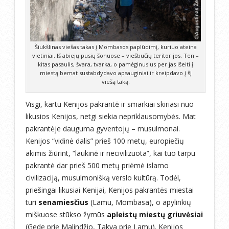
Šiukšlinas viešas takas į Mombasos paplūdimį, kuriuo ateina
vietiniai. Iš abiejų pusių šonuose – viešbučių teritorijos. Ten –
kitas pasaulis, švara, tvarka, o pamėginusius per jas išeiti į
miestą bemat sustabdydavo apsauginiai ir kreipdavo į šį
viešą taką.
Visgi, kartu Kenijos pakrantė ir smarkiai skiriasi nuo
likusios Kenijos, netgi siekia nepriklausomybės. Mat
pakrantėje dauguma gyventojų – musulmonai.
Kenijos “vidinė dalis” prieš 100 metų, europiečių
akimis žiūrint, “laukinė ir necivilizuota”, kai tuo tarpu
pakrantė dar prieš 500 metų priėmė islamo
civilizaciją, musulmonišką verslo kultūrą. Todėl,
priešingai likusiai Kenijai, Kenijos pakrantės miestai
turi
senamiesčius
(Lamu, Mombasa), o apylinkių
miškuose stūkso žymūs
apleistų miestų griuvėsiai
(Gede prie Malindžio, Takva prie Lamu). Kenijos