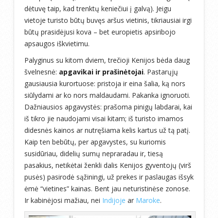
dėtuvę taip, kad trenktų keniečiui į galvą). Jeigu
vietoje turisto būtų buvęs aršus vietinis, tikriausiai irgi
būtų prasidėjusi kova – bet europietis apsiribojo
apsaugos iškvietimu.
Palyginus su kitom dviem, trečioji Kenijos bėda daug
švelnesnė:
apgavikai ir prašinėtojai
. Pastarųjų
gausiausia kurortuose: pristoja ir eina šalia, ką nors
siūlydami ar ko nors maldaudami. Pakanka ignoruoti.
Dažniausios apgavystės: prašoma pinigų labdarai, kai
iš tikro jie naudojami visai kitam; iš turisto imamos
didesnės kainos ar nutręšiama kelis kartus už tą patį.
Kaip ten bebūtų, per apgavystes, su kuriomis
susidūriau, didelių sumų nepraradau ir, tiesą
pasakius, netikėtai ženkli dalis Kenijos gyventojų (virš
pusės) pasirodė sąžiningi, už prekes ir paslaugas išsyk
ėmė “vietines” kainas. Bent jau neturistinėse zonose.
Ir kabinėjosi mažiau, nei
Indijoje
ar
Maroke
.