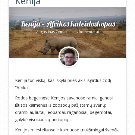
Kenija
Kenija – Afrikos kaleidoskopas
Augustinas Žemaitis
|
14 komentarai
Kenija turi viską, kas iškyla prieš akis išgirdus žodį
“Afrika”.
Rodos begalinėse Kenijos savanose ramiai ganosi
ištisos kaimenės iš zoosodų pažįstamų žvėrių:
drambliai, liūtai, leopardai, raganosiai, begemotai,
galybė visokiausių antilopių…
Kenijos miesteliuose ir kaimuose triukšmingai švenčia