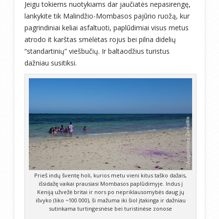
Jeigu tokiems nuotykiams dar jaučiatės nepasirengę,
lankykite tik Malindžio-Mombasos pajūrio ruožą, kur
pagrindiniai keliai asfaltuoti, paplūdimiai visus metus
atrodo it karštas smėlėtas rojus bei pilna didelių
“standartinių” viešbučių. Ir baltaodžius turistus
dažniau susitiksi.
Prieš indų šventę holi, kurios metu vieni kitus taško dažais,
išsidažę vaikai prausiasi Mombasos paplūdimyje. Indus į
Keniją užvežė britai ir nors po nepriklausomybės daug jų
išvyko (liko ~100 000), ši mažuma iki šiol įtakinga ir dažniau
sutinkama turtingesnėse bei turistinėse zonose