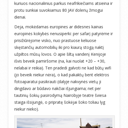
kuriuos nacionalinius parkus neafrikiečiams atsieina ir
protu sunkiai suvokiamus 80 JAV dolerių žmogui
dienai.
Deja, mokėdamas europines ar didesnes kainas
europinės kokybės nenusiperki: per safarį patyrėme ir
prisižiūrėjome visko, nuo prastuose keliuose
skęstančių automobilių iki pro kiaurą stogą naktį
užpiltos mūsų lovos. O apie šiltą vandenį Kenijoje
išvis beveik pamiršome (na, kai nuolat +20 – +30,
nelabai ir reikia). Ten pradedi galvoti ne kad būtų wifi
(jo beveik niekur nėra), o kad pakaktų bent elektros
fotoaparatui pasikrauti (dalyje nakvynės vietų ji
dingdavo ar būdavo nakčiai išjungiama; net per
tautinių šokių pasirodymą Nairobyje teatre šviesa
staiga išsijungė, o pripratę šokėjai šoko toliau lyg
niekur nieko).