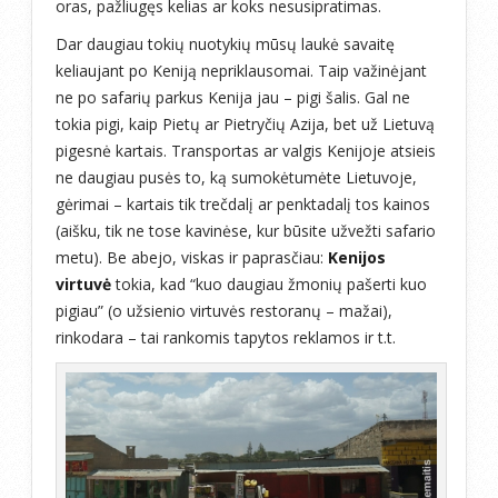
oras, pažliugęs kelias ar koks nesusipratimas.
Dar daugiau tokių nuotykių mūsų laukė savaitę
keliaujant po Keniją nepriklausomai. Taip važinėjant
ne po safarių parkus Kenija jau – pigi šalis. Gal ne
tokia pigi, kaip Pietų ar Pietryčių Azija, bet už Lietuvą
pigesnė kartais. Transportas ar valgis Kenijoje atsieis
ne daugiau pusės to, ką sumokėtumėte Lietuvoje,
gėrimai – kartais tik trečdalį ar penktadalį tos kainos
(aišku, tik ne tose kavinėse, kur būsite užvežti safario
metu). Be abejo, viskas ir paprasčiau:
Kenijos
virtuvė
tokia, kad “kuo daugiau žmonių pašerti kuo
pigiau” (o užsienio virtuvės restoranų – mažai),
rinkodara – tai rankomis tapytos reklamos ir t.t.