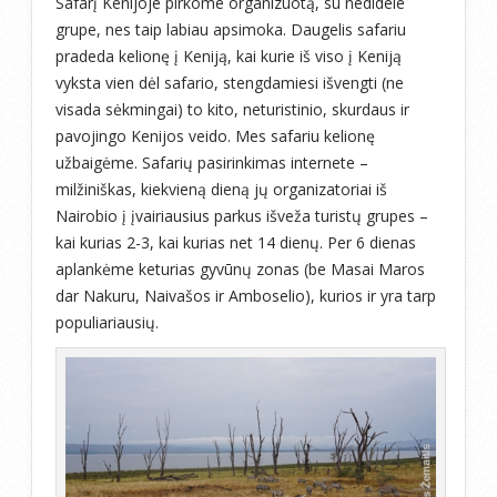
Safarį Kenijoje pirkome organizuotą, su nedidele
grupe, nes taip labiau apsimoka. Daugelis safariu
pradeda kelionę į Keniją, kai kurie iš viso į Keniją
vyksta vien dėl safario, stengdamiesi išvengti (ne
visada sėkmingai) to kito, neturistinio, skurdaus ir
pavojingo Kenijos veido. Mes safariu kelionę
užbaigėme. Safarių pasirinkimas internete –
milžiniškas, kiekvieną dieną jų organizatoriai iš
Nairobio į įvairiausius parkus išveža turistų grupes –
kai kurias 2-3, kai kurias net 14 dienų. Per 6 dienas
aplankėme keturias gyvūnų zonas (be Masai Maros
dar Nakuru, Naivašos ir Amboselio), kurios ir yra tarp
populiariausių.