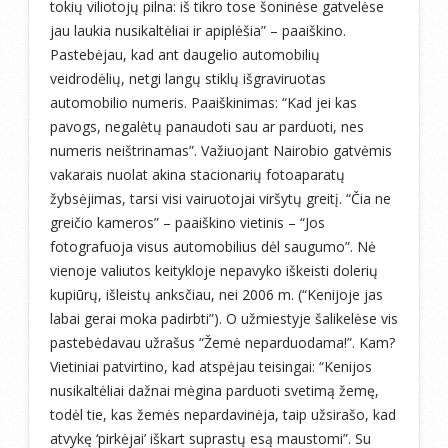
tokių viliotojų pilna: iš tikro tose šoninėse gatvelėse
jau laukia nusikaltėliai ir apiplėšia” – paaiškino.
Pastebėjau, kad ant daugelio automobilių
veidrodėlių, netgi langų stiklų išgraviruotas
automobilio numeris. Paaiškinimas: “Kad jei kas
pavogs, negalėtų panaudoti sau ar parduoti, nes
numeris neištrinamas”. Važiuojant Nairobio gatvėmis
vakarais nuolat akina stacionarių fotoaparatų
žybsėjimas, tarsi visi vairuotojai viršytų greitį. “Čia ne
greičio kameros” – paaiškino vietinis – “Jos
fotografuoja visus automobilius dėl saugumo”. Nė
vienoje valiutos keitykloje nepavyko iškeisti dolerių
kupiūrų, išleistų anksčiau, nei 2006 m. (“Kenijoje jas
labai gerai moka padirbti”). O užmiestyje šalikelėse vis
pastebėdavau užrašus “Žemė neparduodama!”. Kam?
Vietiniai patvirtino, kad atspėjau teisingai: “Kenijos
nusikaltėliai dažnai mėgina parduoti svetimą žemę,
todėl tie, kas žemės nepardavinėja, taip užsirašo, kad
atvykę ‘pirkėjai’ iškart suprastų esą maustomi”. Su