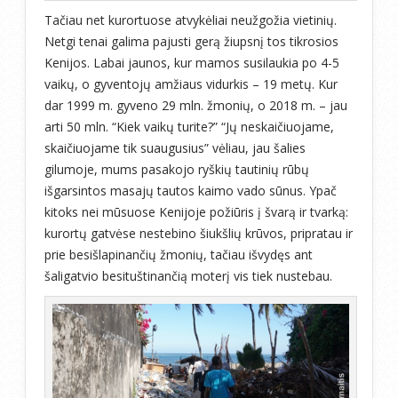
Tačiau net kurortuose atvykėliai neužgožia vietinių.
Netgi tenai galima pajusti gerą žiupsnį tos tikrosios
Kenijos. Labai jaunos, kur mamos susilaukia po 4-5
vaikų, o gyventojų amžiaus vidurkis – 19 metų. Kur
dar 1999 m. gyveno 29 mln. žmonių, o 2018 m. – jau
arti 50 mln. “Kiek vaikų turite?” “Jų neskaičiuojame,
skaičiuojame tik suaugusius” vėliau, jau šalies
gilumoje, mums pasakojo ryškių tautinių rūbų
išgarsintos masajų tautos kaimo vado sūnus. Ypač
kitoks nei mūsuose Kenijoje požiūris į švarą ir tvarką:
kurortų gatvėse nestebino šiukšlių krūvos, pripratau ir
prie besišlapinančių žmonių, tačiau išvydęs ant
šaligatvio besituštinančią moterį vis tiek nustebau.