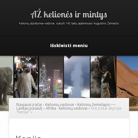
Išskleisti meniu
Naujausi įrašai
•
Kelionių vadovai
•
Kelionių žemėlapis
•
•
•
Lankau pasaulį
»
Afrika - kelionių vadovai
»
Visi įrašai skyriuje
"Kenija"
»