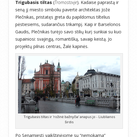
Trigubasis tiltas
(
Tromostovje
). Kadaise paprastą ir
seną jį miesto simboliu pavertė architektas Jožė
Plečnikas, pristatęs greta du papildomus tiltelius
pėstiesiems, sudarančius trikampį. Kaip ir Barselonos
Gaudis, Plečnikas turėjo savo stilių kurį sunkiai su kuo
supainiosi: svajingą, romantišką, savaip keistą. Jo
projektų pilnas centras, Žalė kapinės.
Trigubasis tiltas ir 'rožinė bažnyčia' anapus jo - Liublianos
širdis
Po Senamiestį vaikštinėjome su “nemokama”