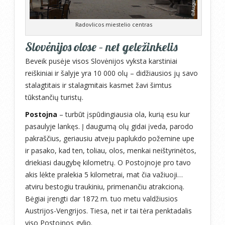
Radovlicos miestelio centras
Slovėnijos olose – net geležinkelis
Beveik pusėje visos Slovėnijos vyksta karstiniai
reiškiniai ir šalyje yra 10 000 olų – didžiausios jų savo
stalagtitais ir stalagmitais kasmet žavi šimtus
tūkstančių turistų.
Postojna
– turbūt įspūdingiausia ola, kurią esu kur
pasaulyje lankęs. Į daugumą olų gidai įveda, parodo
pakraščius, geriausiu atveju paplukdo požemine upe
ir pasako, kad ten, toliau, olos, menkai neištyrinėtos,
driekiasi daugybę kilometrų. O Postojnoje pro tavo
akis lėkte pralekia 5 kilometrai, mat čia važiuoji…
atviru bestogiu traukiniu, primenančiu atrakcioną.
Bėgiai įrengti dar 1872 m. tuo metu valdžiusios
Austrijos-Vengrijos. Tiesa, net ir tai tėra penktadalis
viso Postojnos gylio.