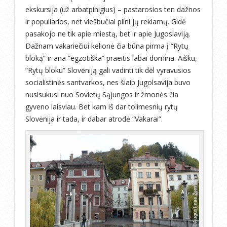
ekskursija (už arbatpinigius) – pastarosios ten dažnos
ir populiarios, net viešbučiai pilni jų reklamų. Gidė
pasakojo ne tik apie miestą, bet ir apie Jugoslaviją.
Dažnam vakariečiui kelionė čia būna pirma į “Rytų
bloką” ir ana “egzotiška” praeitis labai domina. Aišku,
“Rytų bloku” Slovėniją gali vadinti tik dėl vyravusios
socialistinės santvarkos, nes šiaip Jugolsavija buvo
nusisukusi nuo Sovietų Sąjungos ir žmonės čia
gyveno laisviau. Bet kam iš dar tolimesnių rytų
Slovėnija ir tada, ir dabar atrodė “Vakarai”.