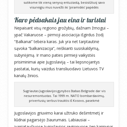
sutikome tik vieną senyvą entuziastą, besisiūliusį savo
visureigiu mus nuvežti iki 'piramidės' papėdės
Karo pėdsakais jau eina ir turistai
Nepaisant visų regiono grožybių, dažnam žmogui –
ypač Vakaruose – pirmoji asociacija išgirdus žodį
“Balkanai” tebėra karas. Juk yra net tarptautinė
sąvoka “balkanizacija”, reiškianti susiskaldymą,
subyrėjimą. Ir mano paties pirmieji vaikystės
prisiminimai apie Jugoslaviją – tai liepsnojantys
pastatai, kurių vaizdus transliuodavo Lietuvos TV
kanalų žinios.
Sugriautas Jugoslavijos gynybos štabas Belgrade dar vis
nesuremontuotas. Tai 1999 m. NATO bombardavimų,
privertusių serbus trauktis iš Kosovo, pasekmė
Jugoslavijos griuvimo karai užtruko dešimtmetį ir
liūdnai pagarsėjo žiaurumais. Labiausiai –
įvairiataučiuose Jugoslavijos regionuose: ten kaimynai