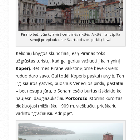
Pirano bažnyčia kyla virš centrinės aikštės. Aikštė - tai užpilta
senoji prieplauka, kur švartuodavosi pirklių laivai
Kelionių knygos skundžiasi, esą Piranas toks
užgrūstas turistų, kad gal geriau važiuoti į kaimyninį
Koperį
. Bet mes Pirane vaikštinėjome beveik vieni:
ruduo daro savo. Gal todėl Koperis paskui nuvylė. Ten
irgi siauros gatvės, puošnūs Venecijos pirklių pastatai
– bet nesupa jūra, o Senamiesčio burtus išsklaido keli
naujesni daugiaaukščiai.
Portorožo
istorinis kurortas
didžiuojasi milžinišku 1909 m. viešbučiu, prieškariu
vadintu “gražiausiu Adrijoje”.