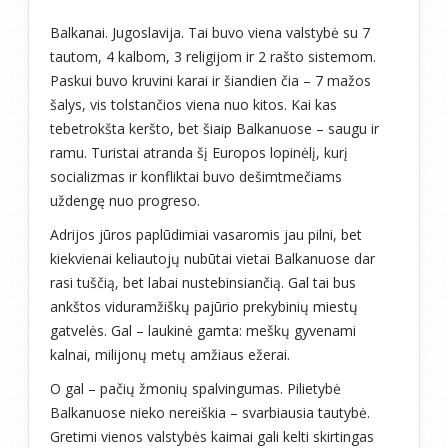
Balkanai. Jugoslavija. Tai buvo viena valstybė su 7
tautom, 4 kalbom, 3 religijom ir 2 rašto sistemom.
Paskui buvo kruvini karai ir šiandien čia – 7 mažos
šalys, vis tolstančios viena nuo kitos. Kai kas
tebetrokšta keršto, bet šiaip Balkanuose – saugu ir
ramu. Turistai atranda šį Europos lopinėlį, kurį
socializmas ir konfliktai buvo dešimtmečiams
uždengę nuo progreso.
Adrijos jūros paplūdimiai vasaromis jau pilni, bet
kiekvienai keliautojų nubūtai vietai Balkanuose dar
rasi tuščią, bet labai nustebinsiančią. Gal tai bus
ankštos viduramžiškų pajūrio prekybinių miestų
gatvelės. Gal – laukinė gamta: meškų gyvenami
kalnai, milijonų metų amžiaus ežerai.
O gal – pačių žmonių spalvingumas. Pilietybė
Balkanuose nieko nereiškia – svarbiausia tautybė.
Gretimi vienos valstybės kaimai gali kelti skirtingas