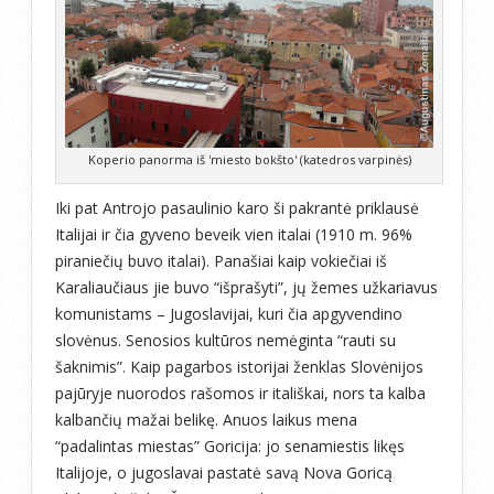
Koperio panorma iš 'miesto bokšto' (katedros varpinės)
Iki pat Antrojo pasaulinio karo ši pakrantė priklausė
Italijai ir čia gyveno beveik vien italai (1910 m. 96%
piraniečių buvo italai). Panašiai kaip vokiečiai iš
Karaliaučiaus jie buvo “išprašyti”, jų žemes užkariavus
komunistams – Jugoslavijai, kuri čia apgyvendino
slovėnus. Senosios kultūros nemėginta “rauti su
šaknimis”. Kaip pagarbos istorijai ženklas Slovėnijos
pajūryje nuorodos rašomos ir itališkai, nors ta kalba
kalbančių mažai belikę. Anuos laikus mena
“padalintas miestas” Goricija: jo senamiestis likęs
Italijoje, o jugoslavai pastatė savą Nova Goricą