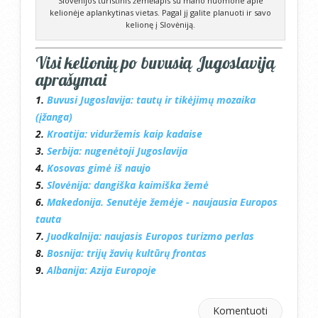
Slovėnijos turistinis žemėlapis su mano nuomone apie
kelionėje aplankytinas vietas. Pagal jį galite planuoti ir savo
kelionę į Slovėniją.
Visi kelionių po buvusią Jugoslaviją
aprašymai
1.
Buvusi Jugoslavija: tautų ir tikėjimų mozaika
(įžanga)
2.
Kroatija: viduržemis kaip kadaise
3.
Serbija: nugenėtoji Jugoslavija
4.
Kosovas gimė iš naujo
5.
Slovėnija: dangiška kaimiška žemė
6.
Makedonija. Senutėje žemėje - naujausia Europos
tauta
7.
Juodkalnija: naujasis Europos turizmo perlas
8.
Bosnija: trijų žavių kultūrų frontas
9.
Albanija: Azija Europoje
Komentuoti