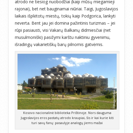
atrodo ne tiesiog nuobodžiai (kaip mūsų miegamieji
rajonai), bet net bauginamai niūriai. Taigi, Jugoslavijos
laikais išplėtotų miestų, tokių kaip Podgorica, lankyti
neverta. Bent jau jei domina pažintinis turizmas – jei
rūpi pasiausti, visi Vakarų Balkanų didmiesčiai (net
musulmoniški) pasižymi karštu naktiniu gyvenimu,
išradingų vakarietiškų barų pilnomis gatvėmis.
Kosovo nacionalinė biblioteka Prištinoje. Nors dauguma
Jugoslavijos eros pastatų atrodo kraupiai, šis ir kai kurie kiti
turi savų fanų: pasaulyje analogų jiems mažai