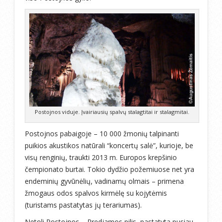
Postojnos viduje. Įvairiausių spalvų stalagtitai ir stalagmitai.
Postojnos pabaigoje – 10 000 žmonių talpinanti
puikios akustikos natūrali “koncertų salė”, kurioje, be
visų renginių, traukti 2013 m. Europos krepšinio
čempionato burtai. Tokio dydžio požemiuose net yra
endeminių gyvūnėlių, vadinamų olmais – primena
žmogaus odos spalvos kirmėlę su kojytėmis
(turistams pastatytas jų terariumas).
Netoli Postojnos – Predjamos pilis, pastatyta pusiau