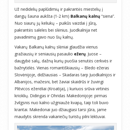
Už nedidelių paplūdimių ir pakrantės miestelių į
dangų šauna aukšta (1-2 km)
Balkanų kalnų
“siena”.
Nuo siaurų jų keliukų – puikūs vaizdai į jūrą,
pakrantės saleles bei slėnius. Juodkalnija net
pavadinimą gavo nuo šių kalnų.
Vakarų Balkanų kalnų slėniai glaudžia vienus
gražiausių ir seniausių pasaulio
ežerų
. Juose –
daugybė salų, dažną kurių puošia senutės cerkvės ir
bažnytėlės. Vienas romantiškiausių – Bledo ežeras
Slovėnijoje, didžiausias – Skadaras tarp Juodkalnijos ir
Albanijos, mažesni, bet žaviai skaidrūs ir žuvingi
Plitvicos ežerėliai (Kroatija), į kuriuos srūva virtinės
krioklių. Didingas ir Ohridas Makedonijoje: pirmas
žvilgsnis nuo kalno užgniaužė kvapą, taip toli buvo
krantai. Makedonai juo džiaugiasi tarsi jūra, jame
maudytis skrenda vakariečių turistų pilni lėktuvai.