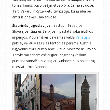
tomis, kurios buvo pažymėtos XIX a. žemėlapiuose.
Tarp Vakarų ir Rytų/Pietų civilizacijų, kurių riba per
amžius driekėsi Balkanuose.
Šiaurinės Jugoslavijos
miestus – Kroatijos,
Slovėnijos, šiaurės Serbijos – pastatė vakarietiškos
imperijos. Viduramžiais pakrantes valdė
Venecijos
pirkliai, vėliau visas šias teritorijas perėmė Austrija,
išgyvenusi tikrą aukso amžių: nuo Mocarto iki Froido.
Tenykščiai senamiesčiai (pvz. Zagrebo) kažkuo
primena sumažintą Vieną ar Budapeštą, o pakrančių
miestai – mini Venecijas.