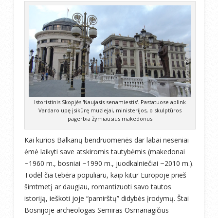
Istoristinis Skopjės 'Naujasis senamiestis'. Pastatuose aplink
Vardaro upę įsikūrę muziejai, ministerijos, o skulptūros
pagerbia žymiausius makedonus
Kai kurios Balkanų bendruomenės dar labai neseniai
ėmė laikyti save atskiromis tautybėmis (makedonai
~1960 m., bosniai ~1990 m., juodkalniečiai ~2010 m.).
Todėl čia tebėra populiaru, kaip kitur Europoje prieš
šimtmetį ar daugiau, romantizuoti savo tautos
istoriją, ieškoti joje “pamirštų” didybės įrodymų. Štai
Bosnijoje archeologas Semiras Osmanagičius