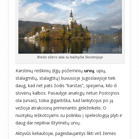
Bledo ežero sala su bažnyčia Slovėnijoje
Karstinių reiškinių (ilgų požeminių
urvų
, upių,
stalagmitų, stalagtitų) buvusioje Jugoslavijoje tiek
daug, kad net pats žodis “karstas”, spėjama, kilo iš
slovėnų kalbos. Pasaulyje analogų neturi Postojnos
ola (urvas), tokia gigantiška, kad lankytojus po ją
vežioja atrakcioną primenantis geležinkelis. O
nuotykių ieškotojams su polinkiu į speleologiją plyti ir
daug dar nepilnai ištyrinėtų urvų.
Aktyvūs keliautojai, pageidaujantys likti virš žemės