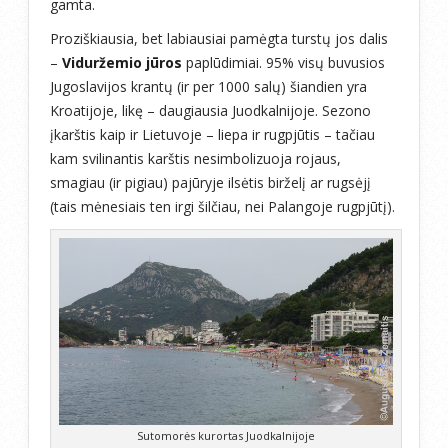
gamta.
Proziškiausia, bet labiausiai pamėgta turstų jos dalis
–
Viduržemio jūros
paplūdimiai. 95% visų buvusios
Jugoslavijos krantų (ir per 1000 salų) šiandien yra
Kroatijoje, likę – daugiausia Juodkalnijoje. Sezono
įkarštis kaip ir Lietuvoje – liepa ir rugpjūtis – tačiau
kam svilinantis karštis nesimbolizuoja rojaus,
smagiau (ir pigiau) pajūryje ilsėtis birželį ar rugsėjį
(tais mėnesiais ten irgi šilčiau, nei Palangoje rugpjūtį).
Sutomorės kurortas Juodkalnijoje