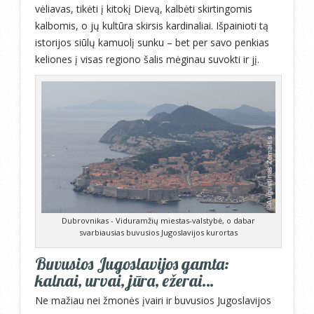
vėliavas, tikėti į kitokį Dievą, kalbėti skirtingomis
kalbomis, o jų kultūra skirsis kardinaliai. Išpainioti tą
istorijos siūlų kamuolį sunku – bet per savo penkias
keliones į visas regiono šalis mėginau suvokti ir jį.
Dubrovnikas - Viduramžių miestas-valstybė, o dabar
svarbiausias buvusios Jugoslavijos kurortas
Buvusios Jugoslavijos gamta:
kalnai, urvai, jūra, ežerai…
Ne mažiau nei žmonės įvairi ir buvusios Jugoslavijos