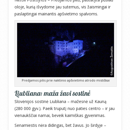
oloje, kurią išvydome jau sutemus, vis žaismingai ir
paslaptingai mainantis apšvietimo spalvoms.
Predjamos pilis prie naktinio apšvietimo atrodo mistiškai
Liubliana: maža žavi sostinė
Slovėnijos sostinė Liubliana – mažesnė už Kauną
(280 000 gyv.). Paeik truputį nuo paties centro – ir jau
vienaukščiai namai, beveik kaimiškas gyvenimas.
Senamiestis nėra didingas, bet žavus. Jo širdyje –