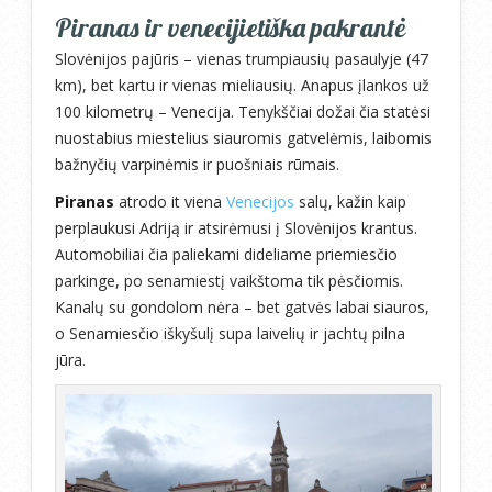
Piranas ir venecijietiška pakrantė
Slovėnijos pajūris – vienas trumpiausių pasaulyje (47
km), bet kartu ir vienas mieliausių. Anapus įlankos už
100 kilometrų – Venecija. Tenykščiai dožai čia statėsi
nuostabius miestelius siauromis gatvelėmis, laibomis
bažnyčių varpinėmis ir puošniais rūmais.
Piranas
atrodo it viena
Venecijos
salų, kažin kaip
perplaukusi Adriją ir atsirėmusi į Slovėnijos krantus.
Automobiliai čia paliekami dideliame priemiesčio
parkinge, po senamiestį vaikštoma tik pėsčiomis.
Kanalų su gondolom nėra – bet gatvės labai siauros,
o Senamiesčio iškyšulį supa laivelių ir jachtų pilna
jūra.