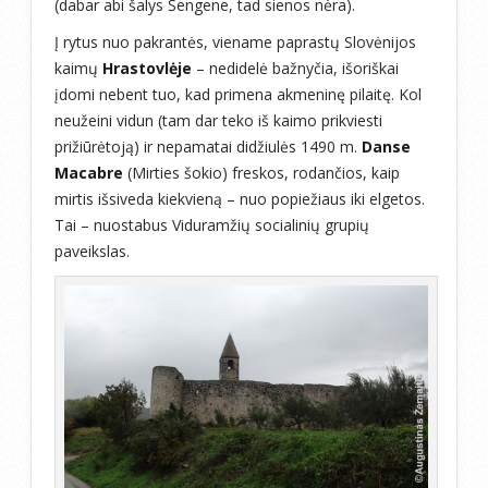
(dabar abi šalys Šengene, tad sienos nėra).
Į rytus nuo pakrantės, viename paprastų Slovėnijos
kaimų
Hrastovlėje
– nedidelė bažnyčia, išoriškai
įdomi nebent tuo, kad primena akmeninę pilaitę. Kol
neužeini vidun (tam dar teko iš kaimo prikviesti
prižiūrėtoją) ir nepamatai didžiulės 1490 m.
Danse
Macabre
(Mirties šokio) freskos, rodančios, kaip
mirtis išsiveda kiekvieną – nuo popiežiaus iki elgetos.
Tai – nuostabus Viduramžių socialinių grupių
paveikslas.