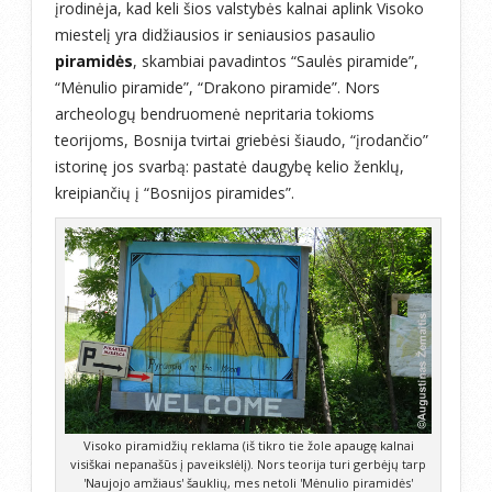
įrodinėja, kad keli šios valstybės kalnai aplink Visoko
miestelį yra didžiausios ir seniausios pasaulio
piramidės
, skambiai pavadintos “Saulės piramide”,
“Mėnulio piramide”, “Drakono piramide”. Nors
archeologų bendruomenė nepritaria tokioms
teorijoms, Bosnija tvirtai griebėsi šiaudo, “įrodančio”
istorinę jos svarbą: pastatė daugybę kelio ženklų,
kreipiančių į “Bosnijos piramides”.
Visoko piramidžių reklama (iš tikro tie žole apaugę kalnai
visiškai nepanašūs į paveikslėlį). Nors teorija turi gerbėjų tarp
'Naujojo amžiaus' šauklių, mes netoli 'Mėnulio piramidės'