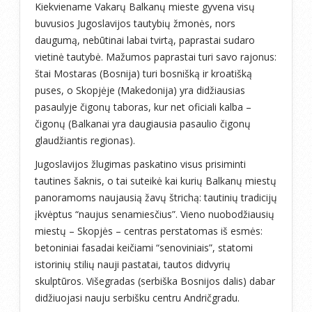
Kiekviename Vakarų Balkanų mieste gyvena visų
buvusios Jugoslavijos tautybių žmonės, nors
daugumą, nebūtinai labai tvirtą, paprastai sudaro
vietinė tautybė. Mažumos paprastai turi savo rajonus:
štai Mostaras (Bosnija) turi bosnišką ir kroatišką
puses, o Skopjėje (Makedonija) yra didžiausias
pasaulyje čigonų taboras, kur net oficiali kalba –
čigonų (Balkanai yra daugiausia pasaulio čigonų
glaudžiantis regionas).
Jugoslavijos žlugimas paskatino visus prisiminti
tautines šaknis, o tai suteikė kai kurių Balkanų miestų
panoramoms naujausią žavų štrichą: tautinių tradicijų
įkvėptus “naujus senamiesčius”. Vieno nuobodžiausių
miestų – Skopjės – centras perstatomas iš esmės:
betoniniai fasadai keičiami “senoviniais”, statomi
istorinių stilių nauji pastatai, tautos didvyrių
skulptūros. Višegradas (serbiška Bosnijos dalis) dabar
didžiuojasi nauju serbišku centru Andričgradu.