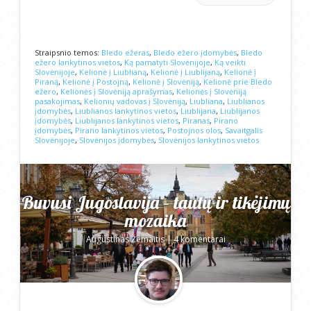
Straipsnio temos:
Bledo ežeras
,
Bledo ežero įdomybės
,
Bledo
ežero lankytinos vietos
,
Ką pamatyti Slovėnijoje
,
Ką veikti
Slovėnijoje
,
Kelionė į Liublianą
,
Kelionė į Liublijaną
,
Kelionė į
Piraną
,
Kelionė į Postojną
,
Kelionė į Slovėniją
,
Kelionė prie Bledo
ežero
,
Kelionės į Slovėniją aprašymas
,
Kelionės į Slovėniją
pasakojimas
,
Kelionių vadovas į Slovėniją
,
Liubliana
,
Liublianos
įdomybės
,
Liublianos lankytinos vietos
,
Liublijana
,
Liublijanos
įdomybės
,
Liublijanos lankytinos vietos
,
Piranas
,
Pirano
įdomybės
,
Pirano lankytinos vietos
,
Postojnos olos
,
Savaitgalis
Slovėnijoje
,
Slovėnijos įdomybės
,
Slovėnijos lankytinos vietos
Buvusi Jugoslavija – tautų ir tikėjimų
mozaika
Augustinas Žemaitis
|
4 komentarai