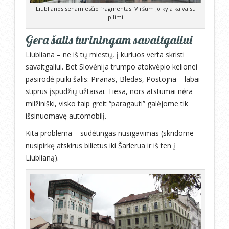
Liublianos senamiesčio fragmentas. Viršum jo kyla kalva su
pilimi
Gera šalis turiningam savaitgaliui
Liubliana – ne iš tų miestų, į kuriuos verta skristi
savaitgaliui. Bet Slovėnija trumpo atokvėpio kelionei
pasirodė puiki šalis: Piranas, Bledas, Postojna – labai
stiprūs įspūdžių užtaisai. Tiesa, nors atstumai nėra
milžiniški, visko taip greit “paragauti” galėjome tik
išsinuomavę automobilį.
Kita problema – sudėtingas nusigavimas (skridome
nusipirkę atskirus bilietus iki Šarlerua ir iš ten į
Liublianą).