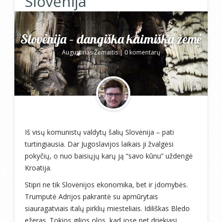
Slovėnija
Slovėnija – dangiška kaimiška žemė
Augustinas Žemaitis
|
0 komentarų
Iš visų komunistų valdytų šalių Slovėnija – pati
turtingiausia. Dar Jugoslavijos laikais ji žvalgėsi
pokyčių, o nuo baisiųjų karų ją “savo kūnu” uždengė
Kroatija.
Stipri ne tik Slovėnijos ekonomika, bet ir įdomybės.
Trumputė Adrijos pakrantė su apmūrytais
siauragatviais italų pirklių miesteliais. Idiliškas Bledo
ežeras. Tokios gilios olos, kad jose net driekiasi