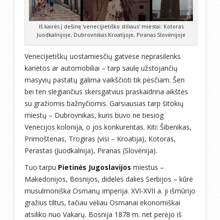
Iš kairės į dešinę 'venecijietiško stiliaus' miestai: Kotoras
Juodkalnijoje, Dubrovnikas Kroatijoje, Piranas Slovėnijoje
Venecijietiškų uostamiesčių gatvėse neprasilenks
karietos ar automobiliai – tarp saulę užstojančių
masyvių pastatų galima vaikščioti tik pėsčiam. Šen
bei ten slegiančius skersgatvius praskaidrina aikštės
su gražiomis bažnyčiomis. Garsiausias tarp šitokių
miestų – Dubrovnikas, kuris buvo ne tiesiog
Venecijos kolonija, o jos konkurentas. Kiti: Šibenikas,
Primoštenas, Trogiras (visi – Kroatija), Kotoras,
Perastas (Juodkalnija), Piranas (Slovėnija).
Tuo tarpu
Pietinės Jugoslavijos
miestus –
Makedonijos, Bosnijos, didelės dalies Serbijos – kūrė
musulmoniška Osmanų imperija. XVI-XVII a. ji išmūrijo
gražius tiltus, tačiau vėliau Osmanai ekonomiškai
atsiliko nuo Vakarų. Bosnija 1878 m. net perėjo iš