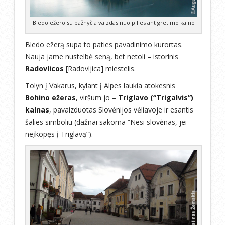
Bledo ežero su bažnyčia vaizdas nuo pilies ant gretimo kalno
Bledo ežerą supa to paties pavadinimo kurortas.
Nauja jame nustelbė seną, bet netoli – istorinis
Radovlicos
[Radovljica] miestelis.
Tolyn į Vakarus, kylant į Alpes laukia atokesnis
Bohino ežeras
, viršum jo –
Triglavo (“Trigalvis”)
kalnas
, pavaizduotas Slovėnijos vėliavoje ir esantis
šalies simboliu (dažnai sakoma “Nesi slovėnas, jei
neįkopęs į Triglavą”).