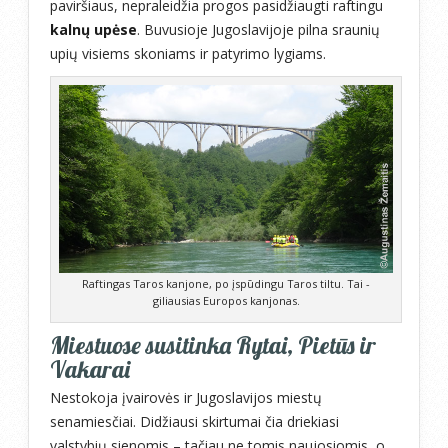
paviršiaus, nepraleidžia progos pasidžiaugti raftingu
kalnų upėse
. Buvusioje Jugoslavijoje pilna sraunių
upių visiems skoniams ir patyrimo lygiams.
Raftingas Taros kanjone, po įspūdingu Taros tiltu. Tai -
giliausias Europos kanjonas.
Miestuose susitinka Rytai, Pietūs ir
Vakarai
Nestokoja įvairovės ir Jugoslavijos miestų
senamiesčiai. Didžiausi skirtumai čia driekiasi
valstybių sienomis – tačiau ne tomis naujosiomis, o