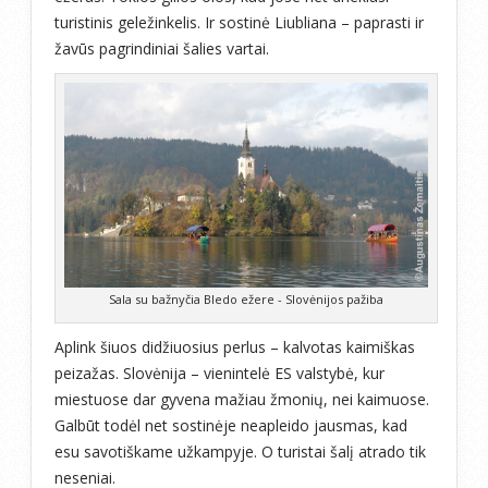
turistinis geležinkelis. Ir sostinė Liubliana – paprasti ir
žavūs pagrindiniai šalies vartai.
Sala su bažnyčia Bledo ežere - Slovėnijos pažiba
Aplink šiuos didžiuosius perlus – kalvotas kaimiškas
peizažas. Slovėnija – vienintelė ES valstybė, kur
miestuose dar gyvena mažiau žmonių, nei kaimuose.
Galbūt todėl net sostinėje neapleido jausmas, kad
esu savotiškame užkampyje. O turistai šalį atrado tik
neseniai.