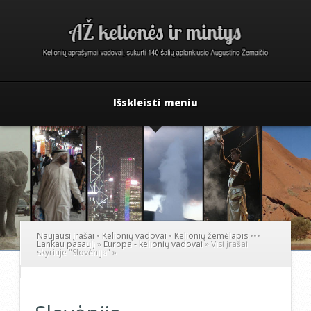
Išskleisti meniu
Naujausi įrašai
•
Kelionių vadovai
•
Kelionių žemėlapis
•
•
•
Lankau pasaulį
»
Europa - kelionių vadovai
»
Visi įrašai
skyriuje "Slovėnija"
»