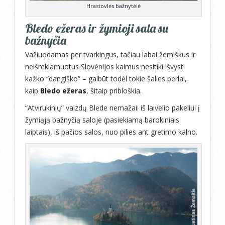
Hrastovlės bažnytėlė
Bledo ežeras ir žymioji sala su
bažnyčia
Važiuodamas per tvarkingus, tačiau labai žemiškus ir
neišreklamuotus Slovėnijos kaimus nesitiki išvysti
kažko “dangiško” – galbūt todėl tokie šalies perlai,
kaip
Bledo ežeras
, šitaip pribloškia.
“Atvirukinių” vaizdų Blede nemažai: iš laivelio pakeliui į
žymiąją bažnyčią saloje (pasiekiamą barokiniais
laiptais), iš pačios salos, nuo pilies ant gretimo kalno.