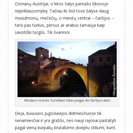
Osmanų Austrijai, o kitos šalys pamažu iškovojo
nepriklausomybę. Tačiau iki šiol tose šalyse daug
musulmonų, mečečių, o miestų centrai – čaršijos –
tarsi pas turkus, persus ar arabus tarnauja kaip
savotiški turgūs. Tik švaresni.
Mostaro miesto 'turkiškas' tiltas jungia dvi čaršijos dalis
Deja, buvusios Jugoslavijos didmiesčiuose tik
senamiesčiai ir yra gražūs, nes nauji rajonai pastatyti
pagal vieną kurpalių brutalizmo įkvėptu stiliumi, kuris