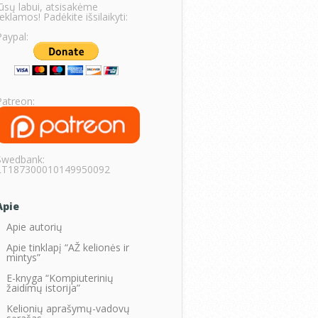
Jūsų labui, atsisakėme
eklamos! Padėkite išsilaikyti:
Paypal:
Patreon:
Swedbank:
LT187300010149950092
Apie
Apie autorių
Apie tinklapį “AŽ kelionės ir
mintys”
E-knyga “Kompiuterinių
žaidimų istorija”
Kelionių aprašymų-vadovų