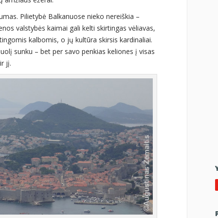
umas. Pilietybė Balkanuose nieko nereiškia –
enos valstybės kaimai gali kelti skirtingas vėliavas,
irtingomis kalbomis, o jų kultūra skirsis kardinaliai.
amuolį sunku – bet per savo penkias keliones į visas
 jį.