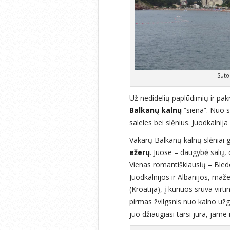
Suto
Už nedidelių paplūdimių ir pa
Balkanų kalnų
“siena”. Nuo si
saleles bei slėnius. Juodkalni
Vakarų Balkanų kalnų slėniai g
ežerų
. Juose – daugybė salų, 
Vienas romantiškiausių – Bledo
Juodkalnijos ir Albanijos, mažes
(Kroatija), į kuriuos srūva virt
pirmas žvilgsnis nuo kalno užg
juo džiaugiasi tarsi jūra, jame 