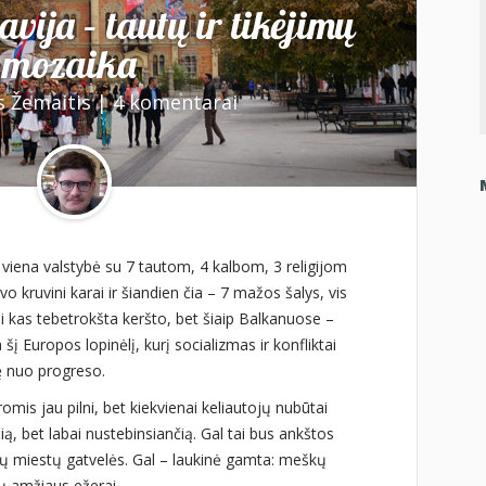
vija – tautų ir tikėjimų
mozaika
s Žemaitis
|
4 komentarai
o viena valstybė su 7 tautom, 4 kalbom, 3 religijom
o kruvini karai ir šiandien čia – 7 mažos šalys, vis
ai kas tebetrokšta keršto, bet šiaip Balkanuose –
šį Europos lopinėlį, kurį socializmas ir konfliktai
 nuo progreso.
omis jau pilni, bet kiekvienai keliautojų nubūtai
ią, bet labai nustebinsiančią. Gal tai bus ankštos
ių miestų gatvelės. Gal – laukinė gamta: meškų
ų amžiaus ežerai.