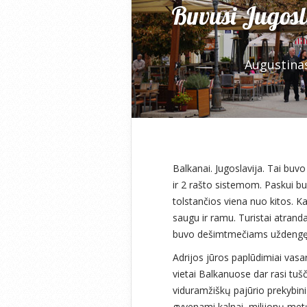
Buvusi Jugosla
Augustina
Balkanai. Jugoslavija. Tai buv
ir 2 rašto sistemom. Paskui buv
tolstančios viena nuo kitos. K
saugu ir ramu. Turistai atranda 
buvo dešimtmečiams uždengę
Adrijos jūros paplūdimiai vasar
vietai Balkanuose dar rasi tušč
viduramžiškų pajūrio prekybin
gyvenami kalnai, milijonų met