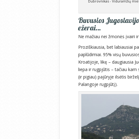
Dubrovnikas - Viduramžių miest
Buvusios Jugoslavijo
ežerai…
Ne mažiau nei žmonės įvairi i
Proziškiausia, bet labiausiai p
paplūdimiai. 95% visų buvusios
Kroatijoje, likę – daugiausia Ju
liepa ir rugpjūtis – tačiau kam
(ir pigiau) pajūryje ilsėtis birže
Palangoje rugpjūtį).