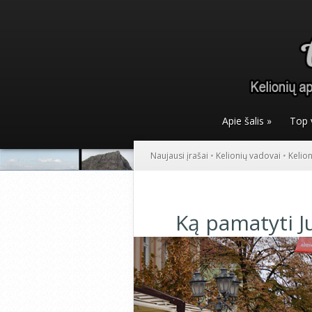
Apie šalis
»
Top 
Naujausi įrašai
•
Kelionių vadovai
•
Kelio
Ką pamatyti Ju