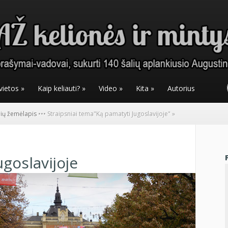
vietos
»
Kaip keliauti?
»
Video
»
Kita
»
Autorius
nių žemėlapis
•
•
•
Straipsniai tema
"
Ką pamatyti Jugoslavijoje"
»
goslavijoje