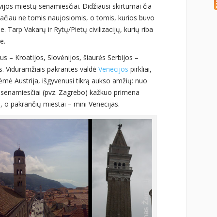
vijos miestų senamiesčiai. Didžiausi skirtumai čia
 tačiau ne tomis naujosiomis, o tomis, kurios buvo
Tarp Vakarų ir Rytų/Pietų civilizacijų, kurių riba
e.
s – Kroatijos, Slovėnijos, šiaurės Serbijos –
os. Viduramžiais pakrantes valdė
Venecijos
pirkliai,
erėmė Austrija, išgyvenusi tikrą aukso amžių: nuo
i senamiesčiai (pvz. Zagrebo) kažkuo primena
 o pakrančių miestai – mini Venecijas.