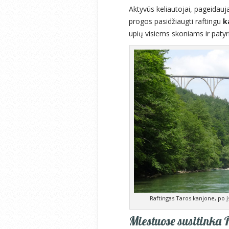
Aktyvūs keliautojai, pageidauja
progos pasidžiaugti raftingu
k
upių visiems skoniams ir paty
Raftingas Taros kanjone, po įs
Miestuose susitinka 