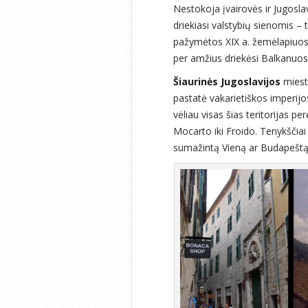
Nestokoja įvairovės ir Jugosla
driekiasi valstybių sienomis –
pažymėtos XIX a. žemėlapiuose. 
per amžius driekėsi Balkanuos
Šiaurinės Jugoslavijos
miestu
pastatė vakarietiškos imperij
vėliau visas šias teritorijas p
Mocarto iki Froido. Tenykščia
sumažintą Vieną ar Budapeštą,