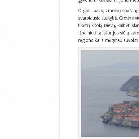
O gal – pačių žmonių spalving
svarbiausia tautybė. Gretimi vi
tikėti į kitokį Dievą, kalbėti sk
Išpainioti tą istorijos siūlų k
regiono šalis mėginau suvokti ir