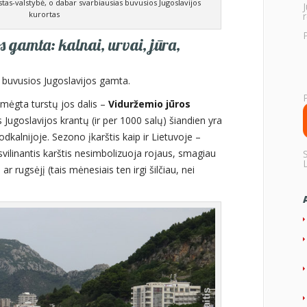
as-valstybė, o dabar svarbiausias buvusios Jugoslavijos
kurortas
r
s gamta: kalnai, urvai, jūra,
r buvusios Jugoslavijos gamta.
amėgta turstų jos dalis –
Viduržemio jūros
 Jugoslavijos krantų (ir per 1000 salų) šiandien yra
odkalnijoje. Sezono įkarštis kaip ir Lietuvoje –
 svilinantis karštis nesimbolizuoja rojaus, smagiau
lį ar rugsėjį (tais mėnesiais ten irgi šilčiau, nei