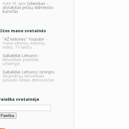
Kate M.
apie
Gdanskas –
atstatytas prūsų didmiestis-
kurortas
Kitos mano svetainės
"AŽ kelionės" Youtube
–
mano interviu, kelionių
video, TV laidos
Gabalėliai Lietuvos
–
lietuviškas paveldas
užsienyje
Gabalėliai Lietuvos: istorijos
Ekspedicijų lietuviškais
pasaulio keliais dienoraščiai
Paieška svetainėje
eškoti: