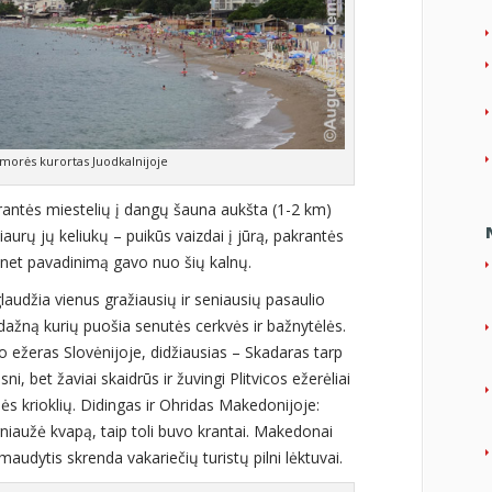
morės kurortas Juodkalnijoje
krantės miestelių į dangų šauna aukšta (1-2 km)
aurų jų keliukų – puikūs vaizdai į jūrą, pakrantės
ja net pavadinimą gavo nuo šių kalnų.
laudžia vienus gražiausių ir seniausių pasaulio
dažną kurių puošia senutės cerkvės ir bažnytėlės.
 ežeras Slovėnijoje, didžiausias – Skadaras tarp
ni, bet žaviai skaidrūs ir žuvingi Plitvicos ežerėliai
inės krioklių. Didingas ir Ohridas Makedonijoje:
niaužė kvapą, taip toli buvo krantai. Makedonai
maudytis skrenda vakariečių turistų pilni lėktuvai.