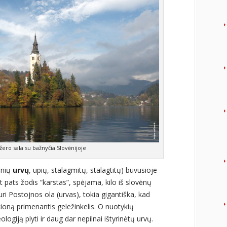
žero sala su bažnyčia Slovėnijoje
inių
urvų
, upių, stalagmitų, stalagtitų) buvusioje
t pats žodis “karstas”, spėjama, kilo iš slovėnų
ri Postojnos ola (urvas), tokia gigantiška, kad
cioną primenantis geležinkelis. O nuotykių
logiją plyti ir daug dar nepilnai ištyrinėtų urvų.