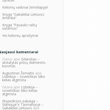
sąrašas
Kelionių vadovai žemėlapyje!
Knyga “Gabalėliai Lietuvos:
Amerika”
Knyga “Pasaulio raštų
sistemos”
Visi kelionių aprašymai
Naujausi komentarai
Darius
apie
Gdanskas –
atstatytas prūsų didmiestis-
kurortas
Augustinas Žemaitis
apie
Uzbekija – sovietiškas šilko
kelias atgimsta
Gitana
apie
Uzbekija –
sovietiškas šilko kelias
atgimsta
Ekspedicijos pabaiga –
Sidnėjuje ir Tasmanijoje –
Gabalėliai Lietuvos
apie