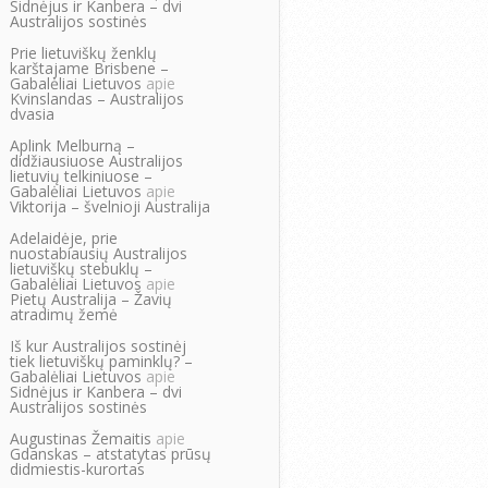
Sidnėjus ir Kanbera – dvi
Australijos sostinės
Prie lietuviškų ženklų
karštajame Brisbene –
Gabalėliai Lietuvos
apie
Kvinslandas – Australijos
dvasia
Aplink Melburną –
didžiausiuose Australijos
lietuvių telkiniuose –
Gabalėliai Lietuvos
apie
Viktorija – švelnioji Australija
Adelaidėje, prie
nuostabiausių Australijos
lietuviškų stebuklų –
Gabalėliai Lietuvos
apie
Pietų Australija – Žavių
atradimų žemė
Iš kur Australijos sostinėj
tiek lietuviškų paminklų? –
Gabalėliai Lietuvos
apie
Sidnėjus ir Kanbera – dvi
Australijos sostinės
Augustinas Žemaitis
apie
Gdanskas – atstatytas prūsų
didmiestis-kurortas