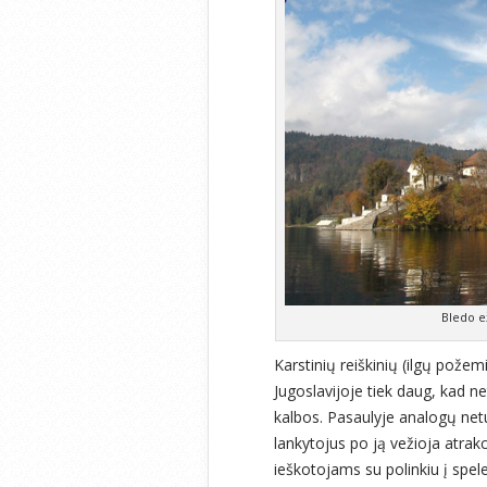
Bledo e
Karstinių reiškinių (ilgų požem
Jugoslavijoje tiek daug, kad ne
kalbos. Pasaulyje analogų netu
lankytojus po ją vežioja atrak
ieškotojams su polinkiu į speleo