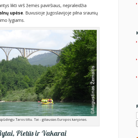
ntys likti virš žemės paviršiaus, nepraleidžia
alnų upėse
. Buvusioje Jugoslavijoje pilna sraunių
rimo lygiams.
I
pūdingu Taros tiltu. Tai - giliausias Europos kanjonas.
Rytai, Pietūs ir Vakarai