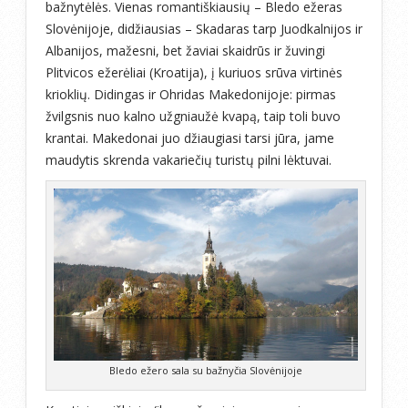
bažnytėlės. Vienas romantiškiausių – Bledo ežeras
Slovėnijoje, didžiausias – Skadaras tarp Juodkalnijos ir
Albanijos, mažesni, bet žaviai skaidrūs ir žuvingi
Plitvicos ežerėliai (Kroatija), į kuriuos srūva virtinės
krioklių. Didingas ir Ohridas Makedonijoje: pirmas
žvilgsnis nuo kalno užgniaužė kvapą, taip toli buvo
krantai. Makedonai juo džiaugiasi tarsi jūra, jame
maudytis skrenda vakariečių turistų pilni lėktuvai.
Bledo ežero sala su bažnyčia Slovėnijoje