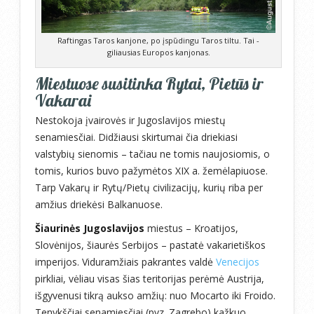
Raftingas Taros kanjone, po įspūdingu Taros tiltu. Tai -
giliausias Europos kanjonas.
Miestuose susitinka Rytai, Pietūs ir
Vakarai
Nestokoja įvairovės ir Jugoslavijos miestų
senamiesčiai. Didžiausi skirtumai čia driekiasi
valstybių sienomis – tačiau ne tomis naujosiomis, o
tomis, kurios buvo pažymėtos XIX a. žemėlapiuose.
Tarp Vakarų ir Rytų/Pietų civilizacijų, kurių riba per
amžius driekėsi Balkanuose.
Šiaurinės Jugoslavijos
miestus – Kroatijos,
Slovėnijos, šiaurės Serbijos – pastatė vakarietiškos
imperijos. Viduramžiais pakrantes valdė
Venecijos
pirkliai, vėliau visas šias teritorijas perėmė Austrija,
išgyvenusi tikrą aukso amžių: nuo Mocarto iki Froido.
Tenykščiai senamiesčiai (pvz. Zagrebo) kažkuo