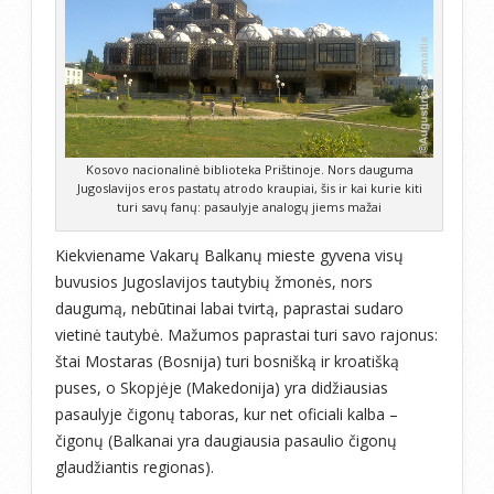
Kosovo nacionalinė biblioteka Prištinoje. Nors dauguma
Jugoslavijos eros pastatų atrodo kraupiai, šis ir kai kurie kiti
turi savų fanų: pasaulyje analogų jiems mažai
Kiekviename Vakarų Balkanų mieste gyvena visų
buvusios Jugoslavijos tautybių žmonės, nors
daugumą, nebūtinai labai tvirtą, paprastai sudaro
vietinė tautybė. Mažumos paprastai turi savo rajonus:
štai Mostaras (Bosnija) turi bosnišką ir kroatišką
puses, o Skopjėje (Makedonija) yra didžiausias
pasaulyje čigonų taboras, kur net oficiali kalba –
čigonų (Balkanai yra daugiausia pasaulio čigonų
glaudžiantis regionas).