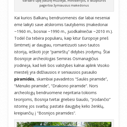
Vardaro upę įsikūrę muziejai, ministerijos, o skulptūros
pagerbia žymiausius makedonus
Kai kurios Balkanų bendruomenės dar labai neseniai
ėmė laikyti save atskiromis tautybėmis (makedonai
~1960 m., bosniai ~1990 m., juodkalniečiai ~2010 m.).
Todėl čia tebėra populiaru, kaip kitur Europoje prieš
šimtmetį ar daugiau, romantizuoti savo tautos
istoriją, ieškoti joje “pamirštų” didybės įrodymų. Štai
Bosnijoje archeologas Semiras Osmanagičius
įrodinėja, kad keli šios valstybės kalnai aplink Visoko
miestelį yra didžiausios ir seniausios pasaulio
piramidės
, skambiai pavadintos “Saulės piramide”,
“Mėnulio piramide”, “Drakono piramide”. Nors
archeologų bendruomenė nepritaria tokioms
teorijoms, Bosnija tvirtai griebėsi šiaudo, “įrodančio”
istorinę jos svarbą: pastatė daugybę kelio ženklų,
kreipiančių į “Bosnijos piramides”.