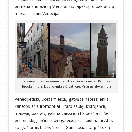
primena sumažintą Vieną ar Budapeštą, o pakrančių
miestai – mini Venecijas.
Iš kairės į dešinę 'venecijietiško stiliaus' miestai: Kotoras
Juodkalnijoje, Dubrovnikas Kroatijoje, Piranas Slovėnijoje
Venecijietiškų uostamiesčių gatvėse neprasilenks
karietos ar automobiliai – tarp saulę užstojančių
masyvių pastatų galima vaikščioti tik pėsčiam. Šen
bei ten slegiančius skersgatvius praskaidrina aikštės
su gražiomis bažnyčiomis. Garsiausias tarp šitokių