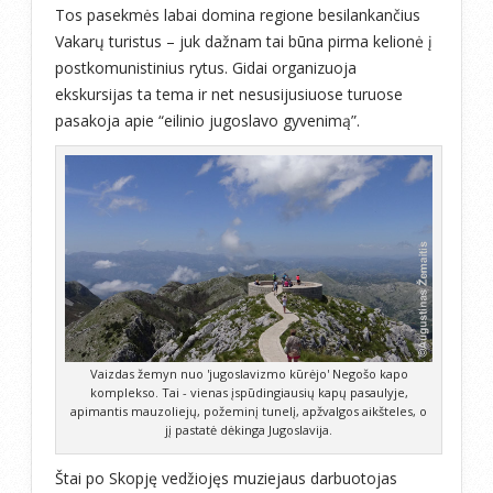
Tos pasekmės labai domina regione besilankančius
Vakarų turistus – juk dažnam tai būna pirma kelionė į
postkomunistinius rytus. Gidai organizuoja
ekskursijas ta tema ir net nesusijusiuose turuose
pasakoja apie “eilinio jugoslavo gyvenimą”.
Vaizdas žemyn nuo 'jugoslavizmo kūrėjo' Negošo kapo
komplekso. Tai - vienas įspūdingiausių kapų pasaulyje,
apimantis mauzoliejų, požeminį tunelį, apžvalgos aikšteles, o
jį pastatė dėkinga Jugoslavija.
Štai po Skopję vedžiojęs muziejaus darbuotojas