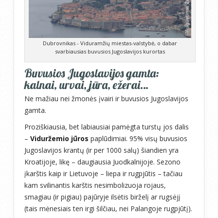
Dubrovnikas - Viduramžių miestas-valstybė, o dabar
svarbiausias buvusios Jugoslavijos kurortas
Buvusios Jugoslavijos gamta:
kalnai, urvai, jūra, ežerai…
Ne mažiau nei žmonės įvairi ir buvusios Jugoslavijos
gamta.
Proziškiausia, bet labiausiai pamėgta turstų jos dalis
–
Viduržemio jūros
paplūdimiai. 95% visų buvusios
Jugoslavijos krantų (ir per 1000 salų) šiandien yra
Kroatijoje, likę – daugiausia Juodkalnijoje. Sezono
įkarštis kaip ir Lietuvoje – liepa ir rugpjūtis – tačiau
kam svilinantis karštis nesimbolizuoja rojaus,
smagiau (ir pigiau) pajūryje ilsėtis birželį ar rugsėjį
(tais mėnesiais ten irgi šilčiau, nei Palangoje rugpjūtį).