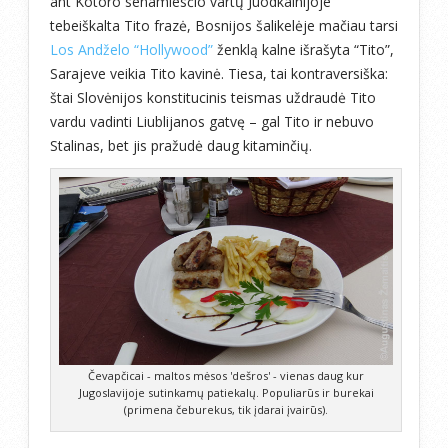
ant Kotoro senamiesčio vartų Juodkalnijoje
tebeiškalta Tito frazė, Bosnijos šalikelėje mačiau tarsi
Los Andželo “Hollywood”
ženklą kalne išrašyta “Tito”,
Sarajeve veikia Tito kavinė. Tiesa, tai kontraversiška:
štai Slovėnijos konstitucinis teismas uždraudė Tito
vardu vadinti Liublijanos gatvę – gal Tito ir nebuvo
Stalinas, bet jis pražudė daug kitaminčių.
Čevapčicai - maltos mėsos 'dešros' - vienas daug kur
Jugoslavijoje sutinkamų patiekalų. Populiarūs ir burekai
(primena čeburekus, tik įdarai įvairūs).