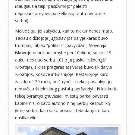
(daugiausia taip “pasižymėjo” paleisti
nepriklausomybes paskelbusių tautų nenorėję
serbai).
Meluočiau, jei sakyčiau, kad to niekur nebesimato.
Tačiau didžiojoje Jugoslavijos dalyje karas buvo
trumpas, labiau “politinis” (pavyzdžiui, Slovėnija
iškovojo nepriklausomybę per 10 dienų su vos 19
aukų, nes nuo serbų įtūžio ją paskui “uždengė”
Kroatija). Tikras pragaras atsivėręs buvo tik dalyje
Kroatijos, Kosove ir Bosnijoje. Pastarojoje karo
žaizdų nė 20 metų neištrynė – niekur pasaulyje jų
nemačiau šitiek: daug pastatų peršaudyti, iš kai kurių
telikę byrantys griuvėsiai, miestų parkai paversti
kapinėmis, o savo autonominę Serbų Respubliką
įkūrę serbai, kaip sako bosniai, tebedangsto karo
nusikaltėlius.