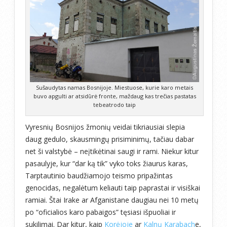
Sušaudytas namas Bosnijoje. Miestuose, kurie karo metais
buvo apgulti ar atsidūrė fronte, maždaug kas trečias pastatas
tebeatrodo taip
Vyresnių Bosnijos žmonių veidai tikriausiai slepia
daug gedulo, skausmingų prisiminimų, tačiau dabar
net ši valstybė – neįtikėtinai saugi ir rami. Niekur kitur
pasaulyje, kur “dar ką tik” vyko toks žiaurus karas,
Tarptautinio baudžiamojo teismo pripažintas
genocidas, negalėtum keliauti taip paprastai ir visiškai
ramiai. Štai Irake ar Afganistane daugiau nei 10 metų
po “oficialios karo pabaigos” tęsiasi išpuoliai ir
sukilimai. Dar kitur, kaip
Korėjoje
ar
Kalnų Karabach
e,