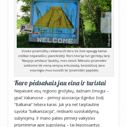
Visoko piramidžių reklama (iš tikro tie žole apaugę kalnai
visiškai nepanašūs į paveikslėlį). Nors teorija turi gerbėjų tarp
'Naujojo amžiaus' šauklių, mes netoli 'Mėnulio piramidės'
sutikome tik vieną senyvą entuziastą, besisiūliusį savo
visureigiu mus nuvežti iki 'piramidės' papėdės
Karo pėdsakais jau eina ir turistai
Nepaisant visų regiono grožybių, dažnam žmogui –
ypač Vakaruose – pirmoji asociacija išgirdus žodį
“Balkanai” tebėra karas. Juk yra net tarptautinė
sąvoka “balkanizacija”, reiškianti susiskaldymą,
subyrėjimą. Ir mano paties pirmieji vaikystės
prisiminimai apie Jugoslaviją – tai liepsnojantys