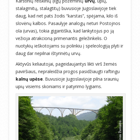
Karstinių reiškinių (ilgų požeminių
urvų
, upių,
stalagmitų, stalagtitų) buvusioje Jugoslavijoje tiek
daug, kad net pats žodis “karstas”, spėjama, kilo iš
slovėnų kalbos. Pasaulyje analogų neturi Postojnos
ola (urvas), tokia gigantiška, kad lankytojus po ją
vežioja atrakcioną primenantis geležinkelis. O
nuotykių ieškotojams su polinkiu į speleologiją plyti ir
daug dar nepilnai ištyrinėtų urvų.
Aktyvūs keliautojai, pageidaujantys likti virš žemės
paviršiaus, nepraleidžia progos pasidžiaugti raftingu
kalnų upėse
. Buvusioje Jugoslavijoje pilna sraunių
upių visiems skoniams ir patyrimo lygiams.