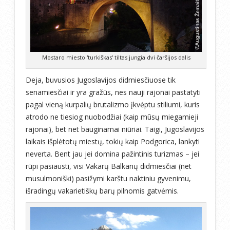
Mostaro miesto 'turkiškas' tiltas jungia dvi čaršijos dalis
Deja, buvusios Jugoslavijos didmiesčiuose tik
senamiesčiai ir yra gražūs, nes nauji rajonai pastatyti
pagal vieną kurpalių brutalizmo įkvėptu stiliumi, kuris
atrodo ne tiesiog nuobodžiai (kaip mūsų miegamieji
rajonai), bet net bauginamai niūriai. Taigi, Jugoslavijos
laikais išplėtotų miestų, tokių kaip Podgorica, lankyti
neverta. Bent jau jei domina pažintinis turizmas – jei
rūpi pasiausti, visi Vakarų Balkanų didmiesčiai (net
musulmoniški) pasižymi karštu naktiniu gyvenimu,
išradingų vakarietiškų barų pilnomis gatvėmis.