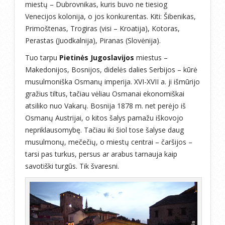
miestų – Dubrovnikas, kuris buvo ne tiesiog
Venecijos kolonija, o jos konkurentas. Kiti: Šibenikas,
Primoštenas, Trogiras (visi – Kroatija), Kotoras,
Perastas (Juodkalnija), Piranas (Slovėnija).
Tuo tarpu
Pietinės Jugoslavijos
miestus –
Makedonijos, Bosnijos, didelės dalies Serbijos – kūrė
musulmoniška Osmanų imperija. XVI-XVII a. ji išmūrijo
gražius tiltus, tačiau vėliau Osmanai ekonomiškai
atsiliko nuo Vakarų. Bosnija 1878 m. net perėjo iš
Osmanų Austrijai, o kitos šalys pamažu iškovojo
nepriklausomybę. Tačiau iki šiol tose šalyse daug
musulmonų, mečečių, o miestų centrai – čaršijos –
tarsi pas turkus, persus ar arabus tarnauja kaip
savotiški turgūs. Tik švaresni.