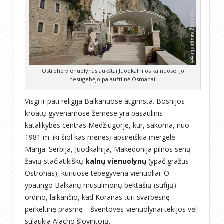
Ostroho vienuolynas aukštai Juodkalnijos kalnuose. Jo
nesugebėjo palaužti nė Osmanai.
Visgi ir pati religija Balkanuose atgimsta. Bosnijos
kroatų gyvenamose žemėse yra pasaulinis
katalikybės centras Medžiugorjė, kur, sakoma, nuo
1981 m. iki šiol kas mėnesį apsireiškia mergelė
Marija. Serbija, Juodkalnija, Makedonija pilnos senų
žavių stačiatikiškų
kalnų vienuolynų
(ypač gražus
Ostrohas), kuriuose tebegyvena vienuoliai. O
ypatingo Balkanų musulmonų bektašių (sufijų)
ordino, laikančio, kad Koranas turi svarbesnę
perkeltinę prasmę – šventovės-vienuolynai tekijos vėl
sulaukia Alacho šlovintojų.