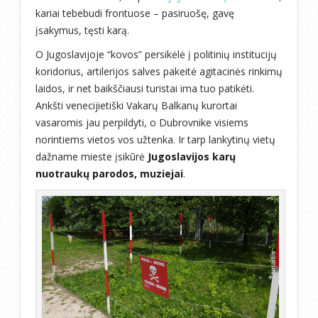
kariai tebebudi frontuose – pasiruošę, gavę
įsakymus, tęsti karą.
O Jugoslavijoje “kovos” persikėlė į politinių institucijų
koridorius, artilerijos salves pakeitė agitacinės rinkimų
laidos, ir net baikščiausi turistai ima tuo patikėti.
Ankšti venecijietiški Vakarų Balkanų kurortai
vasaromis jau perpildyti, o Dubrovnike visiems
norintiems vietos vos užtenka. Ir tarp lankytinų vietų
dažname mieste įsikūrė
Jugoslavijos karų
nuotraukų parodos, muziejai
.