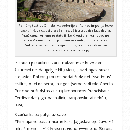
Romėnų teatras Ohride, Makedonijoje. Romos imperija buvo
paskutinė, valdžiusi visas žemes, vėliau tapusias Jugoslavija.
Ypač daug romėnų pastatų išlikę Kroatijoje, kuri buvo ne
eilinė Romos provincija, o vienas centrų: imperatorius
Diokletianas ten net turėjo rūmus, o Pulos amfiteatras
mastais beveik siekia Koliziejų
Ir abudu pasauliniai karai Balkanuose buvo dar
žiauresni nei daugelyje kitų vietų. Į skirtingas puses
stojusios Balkanų tautos noriai žudė net “svetimus”
civilius, o jei ne serbų intrigos (serbo radikalo Gavrilo
Principo nužudytas austrų kronprincas Pranciškaus
Ferdinandas), gal pasaulinių karų apskritai nebūtų
buvę.
Skaičiai kalba patys už save:
*Pirmajame pasauliniame kare Jugoslavijoje žuvo ~1
mln. žmonių – ~10% visų regiono gyventojų (Serbija