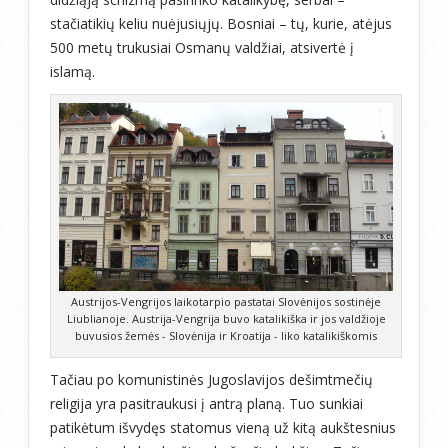
stačiatikių keliu nuėjusiųjų. Bosniai – tų, kurie, atėjus
500 metų trukusiai Osmanų valdžiai, atsivertė į
islamą.
Austrijos-Vengrijos laikotarpio pastatai Slovėnijos sostinėje
Liublianoje. Austrija-Vengrija buvo katalikiška ir jos valdžioje
buvusios žemės - Slovėnija ir Kroatija - liko katalikiškomis
Tačiau po komunistinės Jugoslavijos dešimtmečių
religija yra pasitraukusi į antrą planą. Tuo sunkiai
patikėtum išvydęs statomus vieną už kitą aukštesnius