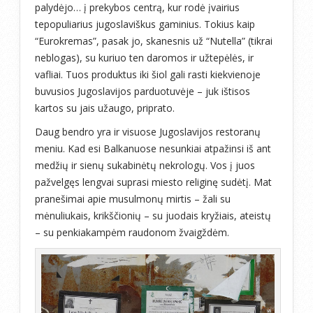
palydėjo… į prekybos centrą, kur rodė įvairius
tepopuliarius jugoslaviškus gaminius. Tokius kaip
“Eurokremas”, pasak jo, skanesnis už “Nutella” (tikrai
neblogas), su kuriuo ten daromos ir užtepėlės, ir
vafliai. Tuos produktus iki šiol gali rasti kiekvienoje
buvusios Jugoslavijos parduotuvėje – juk ištisos
kartos su jais užaugo, priprato.
Daug bendro yra ir visuose Jugoslavijos restoranų
meniu. Kad esi Balkanuose nesunkiai atpažinsi iš ant
medžių ir sienų sukabinėtų nekrologų. Vos į juos
pažvelgęs lengvai suprasi miesto religinę sudėtį. Mat
pranešimai apie musulmonų mirtis – žali su
mėnuliukais, krikščionių – su juodais kryžiais, ateistų
– su penkiakampėm raudonom žvaigždėm.