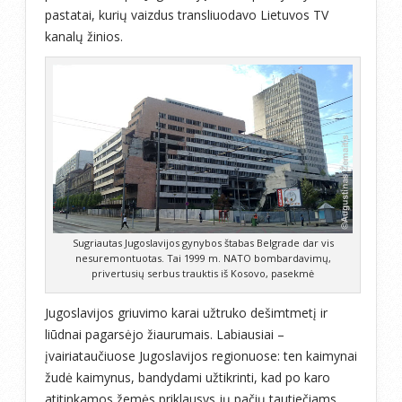
pastatai, kurių vaizdus transliuodavo Lietuvos TV
kanalų žinios.
Sugriautas Jugoslavijos gynybos štabas Belgrade dar vis
nesuremontuotas. Tai 1999 m. NATO bombardavimų,
privertusių serbus trauktis iš Kosovo, pasekmė
Jugoslavijos griuvimo karai užtruko dešimtmetį ir
liūdnai pagarsėjo žiaurumais. Labiausiai –
įvairiataučiuose Jugoslavijos regionuose: ten kaimynai
žudė kaimynus, bandydami užtikrinti, kad po karo
atitinkamos žemės priklausys jų pačių tautiečiams