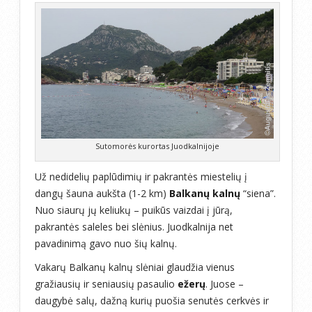
Sutomorės kurortas Juodkalnijoje
Už nedidelių paplūdimių ir pakrantės miestelių į
dangų šauna aukšta (1-2 km)
Balkanų kalnų
“siena”.
Nuo siaurų jų keliukų – puikūs vaizdai į jūrą,
pakrantės saleles bei slėnius. Juodkalnija net
pavadinimą gavo nuo šių kalnų.
Vakarų Balkanų kalnų slėniai glaudžia vienus
gražiausių ir seniausių pasaulio
ežerų
. Juose –
daugybė salų, dažną kurių puošia senutės cerkvės ir