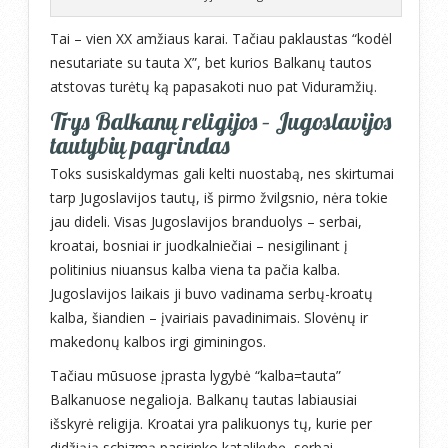
Tai – vien XX amžiaus karai. Tačiau paklaustas “kodėl
nesutariate su tauta X”, bet kurios Balkanų tautos
atstovas turėtų ką papasakoti nuo pat Viduramžių.
Trys Balkanų religijos – Jugoslavijos
tautybių pagrindas
Toks susiskaldymas gali kelti nuostabą, nes skirtumai
tarp Jugoslavijos tautų, iš pirmo žvilgsnio, nėra tokie
jau dideli. Visas Jugoslavijos branduolys – serbai,
kroatai, bosniai ir juodkalniečiai – nesigilinant į
politinius niuansus kalba viena ta pačia kalba.
Jugoslavijos laikais ji buvo vadinama serbų-kroatų
kalba, šiandien – įvairiais pavadinimais. Slovėnų ir
makedonų kalbos irgi giminingos.
Tačiau mūsuose įprasta lygybė “kalba=tauta”
Balkanuose negalioja. Balkanų tautas labiausiai
išskyrė religija. Kroatai yra palikuonys tų, kurie per
didžiąją schizmą pasirinko katalikybę, serbai –