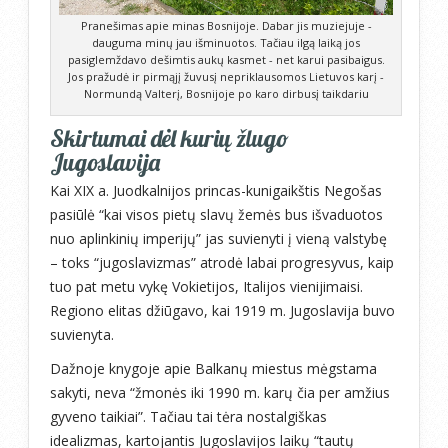
Pranešimas apie minas Bosnijoje. Dabar jis muziejuje -
dauguma minų jau išminuotos. Tačiau ilgą laiką jos
pasiglemždavo dešimtis aukų kasmet - net karui pasibaigus.
Jos pražudė ir pirmąjį žuvusį nepriklausomos Lietuvos karį -
Normundą Valterį, Bosnijoje po karo dirbusį taikdariu
Skirtumai dėl kurių žlugo
Jugoslavija
Kai XIX a. Juodkalnijos princas-kunigaikštis Negošas
pasiūlė “kai visos pietų slavų žemės bus išvaduotos
nuo aplinkinių imperijų” jas suvienyti į vieną valstybę
– toks “jugoslavizmas” atrodė labai progresyvus, kaip
tuo pat metu vykę Vokietijos, Italijos vienijimaisi.
Regiono elitas džiūgavo, kai 1919 m. Jugoslavija buvo
suvienyta.
Dažnoje knygoje apie Balkanų miestus mėgstama
sakyti, neva “žmonės iki 1990 m. karų čia per amžius
gyveno taikiai”. Tačiau tai tėra nostalgiškas
idealizmas, kartojantis Jugoslavijos laikų “tautų