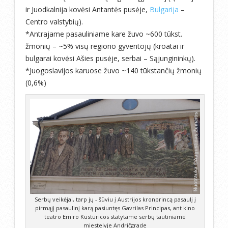
ir Juodkalnija kovėsi Antantės pusėje,
Bulgarija
–
Centro valstybių).
*Antrajame pasauliniame kare žuvo ~600 tūkst.
žmonių – ~5% visų regiono gyventojų (kroatai ir
bulgarai kovėsi Ašies pusėje, serbai – Sąjungininkų).
*Juogoslavijos karuose žuvo ~140 tūkstančių žmonių
(0,6%)
Serbų veikėjai, tarp jų - šūviu į Austrijos kronprincą pasaulį į
pirmąjį pasaulinį karą pasiuntęs Gavrilas Principas, ant kino
teatro Emiro Kusturicos statytame serbų tautiniame
miestelyje Andričgrade