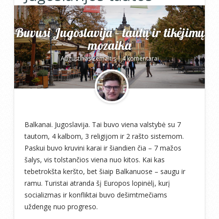
Buvusi Jugoslavija – tautų ir tikėjimų
mozaika
Augustinas Žemaitis
|
4 komentarai
Balkanai. Jugoslavija. Tai buvo viena valstybė su 7
tautom, 4 kalbom, 3 religijom ir 2 rašto sistemom.
Paskui buvo kruvini karai ir šiandien čia – 7 mažos
šalys, vis tolstančios viena nuo kitos. Kai kas
tebetrokšta keršto, bet šiaip Balkanuose – saugu ir
ramu. Turistai atranda šį Europos lopinėlį, kurį
socializmas ir konfliktai buvo dešimtmečiams
uždengę nuo progreso.