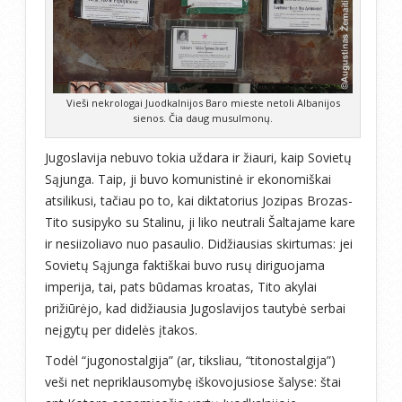
Vieši nekrologai Juodkalnijos Baro mieste netoli Albanijos
sienos. Čia daug musulmonų.
Jugoslavija nebuvo tokia uždara ir žiauri, kaip Sovietų
Sąjunga. Taip, ji buvo komunistinė ir ekonomiškai
atsilikusi, tačiau po to, kai diktatorius Jozipas Brozas-
Tito susipyko su Stalinu, ji liko neutrali Šaltajame kare
ir nesiizoliavo nuo pasaulio. Didžiausias skirtumas: jei
Sovietų Sąjunga faktiškai buvo rusų diriguojama
imperija, tai, pats būdamas kroatas, Tito akylai
prižiūrėjo, kad didžiausia Jugoslavijos tautybė serbai
neįgytų per didelės įtakos.
Todėl “jugonostalgija” (ar, tiksliau, “titonostalgija”)
veši net nepriklausomybę iškovojusiose šalyse: štai