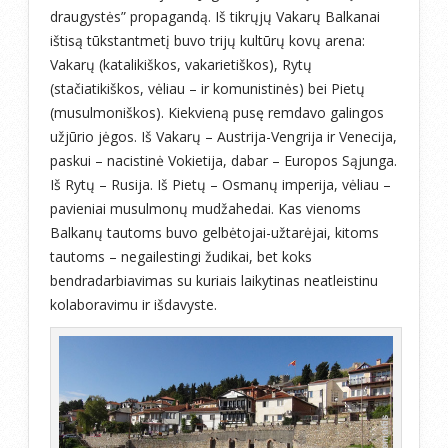
draugystės” propagandą. Iš tikrųjų Vakarų Balkanai
ištisą tūkstantmetį buvo trijų kultūrų kovų arena:
Vakarų (katalikiškos, vakarietiškos), Rytų
(stačiatikiškos, vėliau – ir komunistinės) bei Pietų
(musulmoniškos). Kiekvieną pusę remdavo galingos
užjūrio jėgos. Iš Vakarų – Austrija-Vengrija ir Venecija,
paskui – nacistinė Vokietija, dabar – Europos Sąjunga.
Iš Rytų – Rusija. Iš Pietų – Osmanų imperija, vėliau –
pavieniai musulmonų mudžahedai. Kas vienoms
Balkanų tautoms buvo gelbėtojai-užtarėjai, kitoms
tautoms – negailestingi žudikai, bet koks
bendradarbiavimas su kuriais laikytinas neatleistinu
kolaboravimu ir išdavyste.