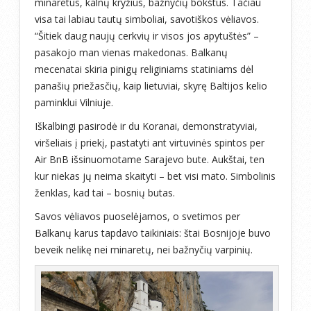
minaretus, kalnų kryžius, bažnyčių bokštus. Tačiau
visa tai labiau tautų simboliai, savotiškos vėliavos.
“Šitiek daug naujų cerkvių ir visos jos apytuštės” –
pasakojo man vienas makedonas. Balkanų
mecenatai skiria pinigų religiniams statiniams dėl
panašių priežasčių, kaip lietuviai, skyrę Baltijos kelio
paminklui Vilniuje.
Iškalbingi pasirodė ir du Koranai, demonstratyviai,
viršeliais į priekį, pastatyti ant virtuvinės spintos per
Air BnB išsinuomotame Sarajevo bute. Aukštai, ten
kur niekas jų neima skaityti – bet visi mato. Simbolinis
ženklas, kad tai – bosnių butas.
Savos vėliavos puoselėjamos, o svetimos per
Balkanų karus tapdavo taikiniais: štai Bosnijoje buvo
beveik nelikę nei minaretų, nei bažnyčių varpinių.