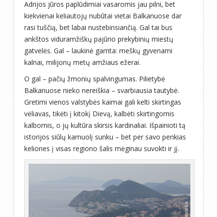
Adrijos jūros paplūdimiai vasaromis jau pilni, bet
kiekvienai keliautojų nubūtai vietai Balkanuose dar
rasi tuščią, bet labai nustebinsiančią. Gal tai bus
ankštos viduramžiškų pajūrio prekybinių miestų
gatvelės. Gal – laukinė gamta: meškų gyvenami
kalnai, milijonų metų amžiaus ežerai.
O gal – pačių žmonių spalvingumas. Pilietybė
Balkanuose nieko nereiškia – svarbiausia tautybė.
Gretimi vienos valstybės kaimai gali kelti skirtingas
vėliavas, tikėti į kitokį Dievą, kalbėti skirtingomis
kalbomis, o jų kultūra skirsis kardinaliai. Išpainioti tą
istorijos siūlų kamuolį sunku – bet per savo penkias
keliones į visas regiono šalis mėginau suvokti ir jį.