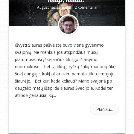
Augustinas Žemaitis
|
2 komentarai
Išvysti Šiaurės pašvaistę buvo viena gyvenimo
svajonių. Ne menkus jos atspindžius mūsų
platumose, išryškėjančius tik ilgo išlaikymo
nuotraukose – bet tą tikrąjį ryškų žalių-raudonų ūkų
šokį danguje, kokį plika akim pamatai tik tolimojoje
šiaurėje… Bet kur, kada keliauti? Mano svajonė po
daugelio metų išsipildė šiaurės Švedijoje. Kodėl ten
atrodė geriausia, ką...
Plačiau...