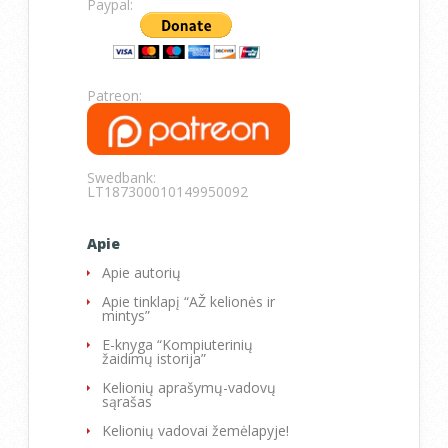
Paypal:
Patreon:
Swedbank:
LT187300010149950092
Apie
Apie autorių
Apie tinklapį “AŽ kelionės ir
mintys”
E-knyga “Kompiuterinių
žaidimų istorija”
Kelionių aprašymų-vadovų
sąrašas
Kelionių vadovai žemėlapyje!