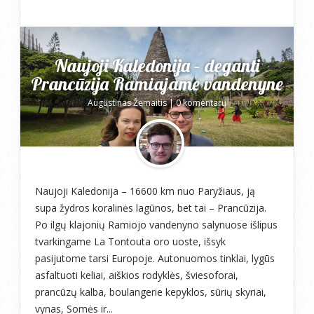
Naujoji Kaledonija – deganti
Prancūzija Ramiajame vandenyne
Augustinas Žemaitis
|
0 komentarų
Naujoji Kaledonija – 16600 km nuo Paryžiaus, ją
supa žydros koralinės lagūnos, bet tai – Prancūzija.
Po ilgų klajonių Ramiojo vandenyno salynuose išlipus
tvarkingame La Tontouta oro uoste, išsyk
pasijutome tarsi Europoje. Autonuomos tinklai, lygūs
asfaltuoti keliai, aiškios rodyklės, šviesoforai,
prancūzų kalba, boulangerie kepyklos, sūrių skyriai,
vynas, Somės ir...