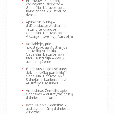
Prie lietuviškų ženklų
karštajame Brisbene –
Gabalėliai Lietuvos
apie
Kvinslandas – Australijos
dvasia
Aplink Melburną –
didžiausiuose Australijos
lietuvių telkiniuose –
Gabalėliai Lietuvos
apie
Viktorija – švelnioji Australija
Adelaidėje, prie
nuostabiausių Australijos
lietuviškų stebuklų –
Gabalėliai Lietuvos
apie
Pietų Australija – Žavių
atradimų žemė
Iš kur Australijos sostinėj
tiek lietuviškų paminklų? –
Gabalėliai Lietuvos
apie
Sidnėjus ir Kanbera – dvi
Australijos sostinės
Augustinas Žemaitis
apie
Gdanskas – atstatytas prūsų
didmiestis-kurortas
Kate M.
apie
Gdanskas –
atstatytas prūsų didmiestis-
kurortas