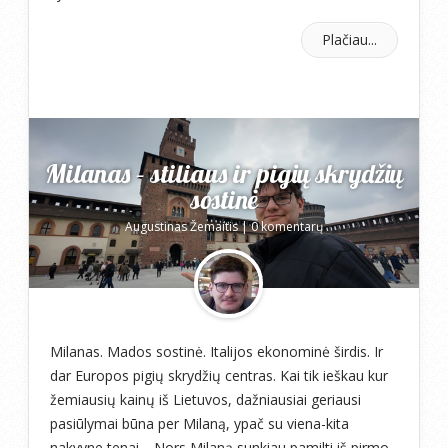
Plačiau...
Milanas – stiliaus ir pigių skrydžių
sostinė
Augustinas Žemaitis
|
0 komentarų
Milanas. Mados sostinė. Italijos ekonominė širdis. Ir
dar Europos pigių skrydžių centras. Kai tik ieškau kur
žemiausių kainų iš Lietuvos, dažniausiai geriausi
pasiūlymai būna per Milaną, ypač su viena-kita
nakvyne tenai… Nors Milaną sunkiau pamilti iš pirmo