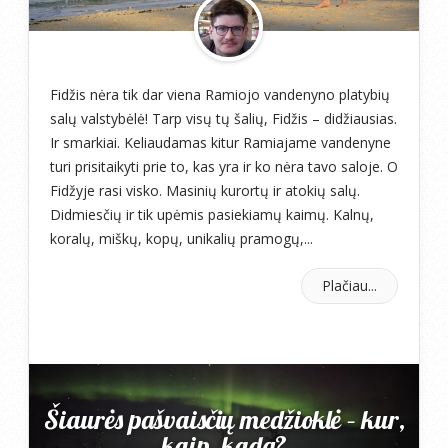
Fidžis nėra tik dar viena Ramiojo vandenyno platybių
salų valstybėlė! Tarp visų tų šalių, Fidžis – didžiausias.
Ir smarkiai. Keliaudamas kitur Ramiajame vandenyne
turi prisitaikyti prie to, kas yra ir ko nėra tavo saloje. O
Fidžyje rasi visko. Masinių kurortų ir atokių salų.
Didmiesčių ir tik upėmis pasiekiamų kaimų. Kalnų,
koralų, miškų, kopų, unikalių pramogų,...
Plačiau...
Šiaurės pašvaisčių medžioklė – kur,
kaip, kada?