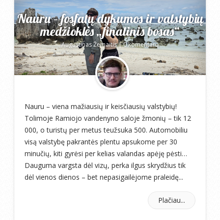
Nauru – fosfatų dykumos ir valstybių
medžioklės „finalinis bosas“
Augustinas Žemaitis
|
0 komentarų
Nauru – viena mažiausių ir keisčiausių valstybių!
Tolimoje Ramiojo vandenyno saloje žmonių – tik 12
000, o turistų per metus teužsuka 500. Automobiliu
visą valstybę pakrantės plentu apsukome per 30
minučių, kiti gyrėsi per kelias valandas apėję pėsti…
Dauguma vargsta dėl vizų, perka ilgus skrydžius tik
dėl vienos dienos – bet nepasigailėjome praleidę...
Plačiau...