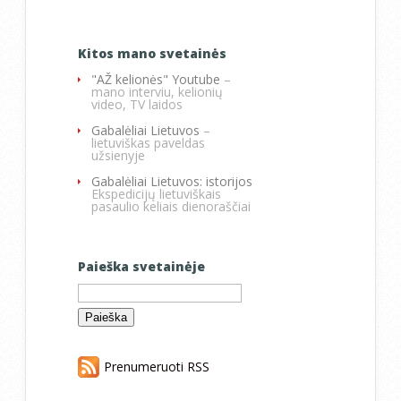
Kitos mano svetainės
"AŽ kelionės" Youtube
–
mano interviu, kelionių
video, TV laidos
Gabalėliai Lietuvos
–
lietuviškas paveldas
užsienyje
Gabalėliai Lietuvos: istorijos
Ekspedicijų lietuviškais
pasaulio keliais dienoraščiai
Paieška svetainėje
Ieškoti:
Prenumeruoti RSS