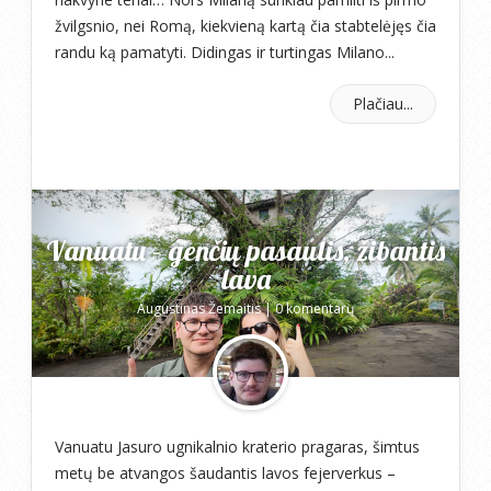
žvilgsnio, nei Romą, kiekvieną kartą čia stabtelėjęs čia
randu ką pamatyti. Didingas ir turtingas Milano...
Plačiau...
Vanuatu – genčių pasaulis, žibantis
lava
Augustinas Žemaitis
|
0 komentarų
Vanuatu Jasuro ugnikalnio kraterio pragaras, šimtus
metų be atvangos šaudantis lavos fejerverkus –