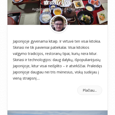
tradicijos
Augustinas Žemaitis
|
0 komentarų
Japonijoje gyvenama kitaip. Ir virtuvė ten visai kitokia.
Skiriasi ne tik pavieniai patiekalai. Visai kitokios
valgymo tradicijos, restoranų tipai, kurių nėra kitur.
Skiriasi ir technologijos: daug dalykų, išpopuliarėjusių
Japonijoje, kitur visai neišplito – ir atvirkščiai. Praleidęs
Japonijoje daugiau nei tris mėnesius, viską sudėjau į
vieną straipsnį....
Plačiau...