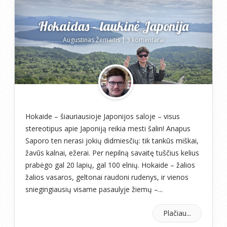
Hokaidas – laukinė Japonija
Augustinas Žemaitis
|
3 komentarai
Hokaide – šiauriausioje Japonijos saloje – visus
stereotipus apie Japoniją reikia mesti šalin! Anapus
Saporo ten nerasi jokių didmiesčių: tik tankūs miškai,
žavūs kalnai, ežerai. Per nepilną savaitę tuščius kelius
prabėgo gal 20 lapių, gal 100 elnių. Hokaide – žalios
žalios vasaros, geltonai raudoni rudenys, ir vienos
sniegingiausių visame pasaulyje žiemų –...
Plačiau...