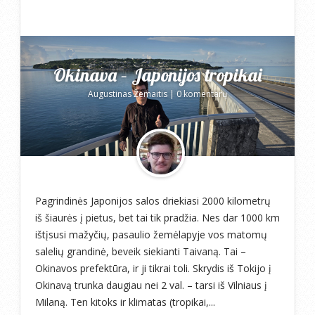
Okinava – Japonijos tropikai
Augustinas Žemaitis
|
0 komentarų
Pagrindinės Japonijos salos driekiasi 2000 kilometrų
iš šiaurės į pietus, bet tai tik pradžia. Nes dar 1000 km
ištįsusi mažyčių, pasaulio žemėlapyje vos matomų
salelių grandinė, beveik siekianti Taivaną. Tai –
Okinavos prefektūra, ir ji tikrai toli. Skrydis iš Tokijo į
Okinavą trunka daugiau nei 2 val. – tarsi iš Vilniaus į
Milaną. Ten kitoks ir klimatas (tropikai,...