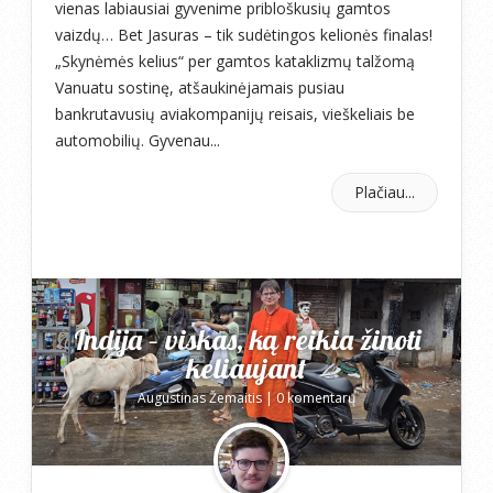
vienas labiausiai gyvenime pribloškusių gamtos
vaizdų… Bet Jasuras – tik sudėtingos kelionės finalas!
„Skynėmės kelius“ per gamtos kataklizmų talžomą
Vanuatu sostinę, atšaukinėjamais pusiau
bankrutavusių aviakompanijų reisais, vieškeliais be
automobilių. Gyvenau...
Plačiau...
Indija – viskas, ką reikia žinoti
keliaujant
Augustinas Žemaitis
|
0 komentarų