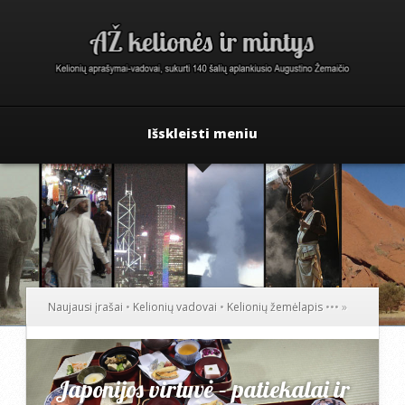
Išskleisti meniu
Naujausi įrašai
•
Kelionių vadovai
•
Kelionių žemėlapis
•
•
•
»
Japonijos virtuvė – patiekalai ir