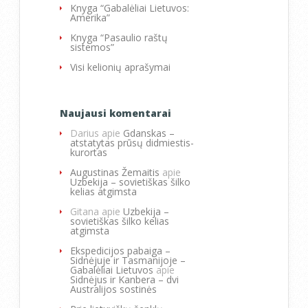
Knyga “Gabalėliai Lietuvos:
Amerika”
Knyga “Pasaulio raštų
sistemos”
Visi kelionių aprašymai
Naujausi komentarai
Darius
apie
Gdanskas –
atstatytas prūsų didmiestis-
kurortas
Augustinas Žemaitis
apie
Uzbekija – sovietiškas šilko
kelias atgimsta
Gitana
apie
Uzbekija –
sovietiškas šilko kelias
atgimsta
Ekspedicijos pabaiga –
Sidnėjuje ir Tasmanijoje –
Gabalėliai Lietuvos
apie
Sidnėjus ir Kanbera – dvi
Australijos sostinės