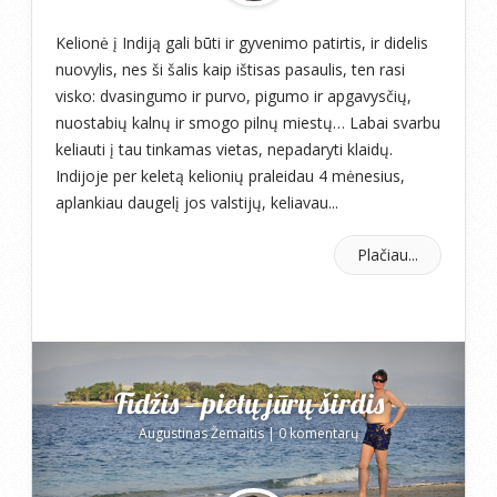
Kelionė į Indiją gali būti ir gyvenimo patirtis, ir didelis
nuovylis, nes ši šalis kaip ištisas pasaulis, ten rasi
visko: dvasingumo ir purvo, pigumo ir apgavysčių,
nuostabių kalnų ir smogo pilnų miestų… Labai svarbu
keliauti į tau tinkamas vietas, nepadaryti klaidų.
Indijoje per keletą kelionių praleidau 4 mėnesius,
aplankiau daugelį jos valstijų, keliavau...
Plačiau...
Fidžis – pietų jūrų širdis
Augustinas Žemaitis
|
0 komentarų