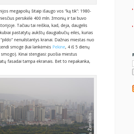
nijos megapolių šitaip išaugo vos “ką tik”: 1980-
miesčius persikėlė 400 mln. žmonių ir tai buvo
torijoje. Tačiau tai reiškia, kad, deja, daugelis
ubiai pastatytų aukštų daugiabučių eilės, kurias
 ir “pildo” nenuilstantys kranai. Dažnas miestas nuo
skendi smoge (kai lankėmės
Pekine
, 4 iš 5 dienų
 smogo). Kinai stengiasi: puošia miestus
I
astatų fasadai tampa ekranais. Bet to nepakanka,