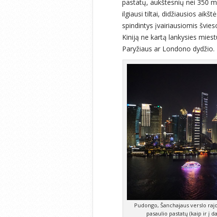
pastatų, aukštesnių nei 350 met
ilgiausi tiltai, didžiausios aik
spindintys įvairiausiomis švies
Kiniją ne kartą lankysies miest
Paryžiaus ar Londono dydžio.
Pudongo, Šanchajaus verslo raj
pasaulio pastatų (kaip ir į 