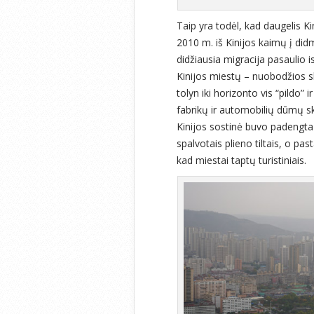
Taip yra todėl, kad daugelis Ki
2010 m. iš Kinijos kaimų į did
didžiausia migracija pasaulio is
Kinijos miestų – nuobodžios sk
tolyn iki horizonto vis “pildo”
fabrikų ir automobilių dūmų 
Kinijos sostinė buvo padengta
spalvotais plieno tiltais, o p
kad miestai taptų turistiniais.