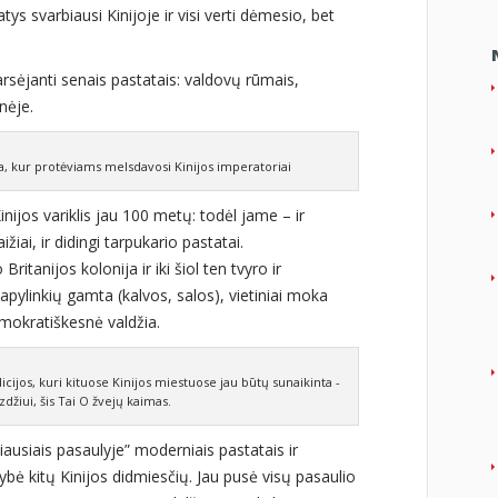
atys svarbiausi Kinijoje ir visi verti dėmesio, bet
arsėjanti senais pastatais: valdovų rūmais,
nėje.
, kur protėviams melsdavosi Kinijos imperatoriai
ijos variklis jau 100 metų: todėl jame – ir
žiai, ir didingi tarpukario pastatai.
ritanijos kolonija ir iki šiol ten tvyro ir
pylinkių gamta (kalvos, salos), vietiniai moka
 demokratiškesnė valdžia.
cijos, kuri kituose Kinijos miestuose jau būtų sunaikinta -
džiui, šis Tai O žvejų kaimas.
…iausiais pasaulyje” moderniais pastatais ir
ybė kitų Kinijos didmiesčių. Jau pusė visų pasaulio