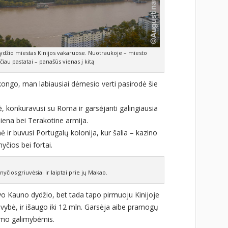
džio miestas Kinijos vakaruose. Nuotraukoje – miesto
čiau pastatai – panašūs vienas į kitą
ongo, man labiausiai dėmesio verti pasirodė šie
nė, konkuravusi su Roma ir garsėjanti galingiausia
iena bei Terakotine armija.
nė ir buvusi Portugalų kolonija, kur šalia – kazino
yčios bei fortai.
nyčios griuvėsiai ir laiptai prie jų Makao.
vo Kauno dydžio, bet tada tapo pirmuoju Kinijoje
savybė, ir išaugo iki 12 mln. Garsėja aibe pramogų
kimo galimybėmis.