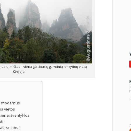
uolų miškas – viena garsiausių gamtinių lankytinų vietų
Kinijoje
r
 ir modernūs
os vietos
 siena, šventyklos
ti
atas, sezonai