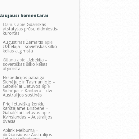
Naujausi komentarai
Darius
apie
Gdanskas –
atstatytas prūsų didmiestis-
kurortas
Augustinas Žemaitis
apie
Uzbekija – sovietiškas šilko
kelias atgimsta
Gitana
apie
Uzbekija –
sovietiškas šilko kelias
atgimsta
Ekspedicijos pabaiga –
Sidnėjuje ir Tasmanijoje –
Gabalėliai Lietuvos
apie
Sidnėjus ir Kanbera – dvi
Australijos sostinės
Prie lietuviškų ženklų
karštajame Brisbene –
Gabalėliai Lietuvos
apie
Kvinslandas – Australijos
dvasia
Aplink Melburną –
didžiausiuose Australijos
lietuvių telkiniuose –