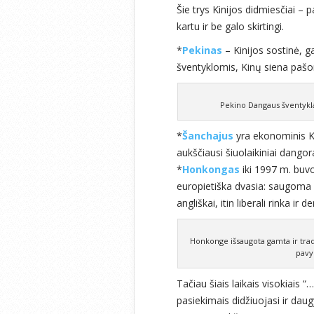
Šie trys Kinijos didmiesčiai – p
kartu ir be galo skirtingi.
*
Pekinas
– Kinijos sostinė, g
šventyklomis, Kinų siena pašo
Pekino Dangaus šventykla
*
Šanchajus
yra ekonominis Kin
aukščiausi šiuolaikiniai dangorai
*
Honkongas
iki 1997 m. buvo B
europietiška dvasia: saugoma a
angliškai, itin liberali rinka ir
Honkonge išsaugota gamta ir tradi
pavyz
Tačiau šiais laikais visokiais “
pasiekimais didžiuojasi ir daug