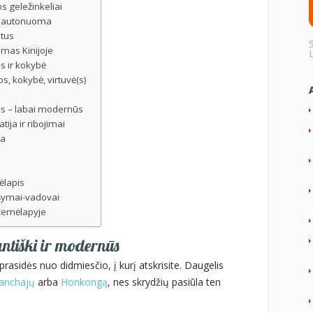
jos geležinkeliai
 ir autonuoma
stus
mas Kinijoje
os ir kokybė
os, kokybė, virtuvė(s)
as – labai modernūs
ija ir ribojimai
ka
ėlapis
ašymai-vadovai
 žemėlapyje
antiški ir modernūs
prasidės nuo didmiesčio, į kurį atskrisite. Daugelis
anchajų
arba
Honkongą
, nes skrydžių pasiūla ten