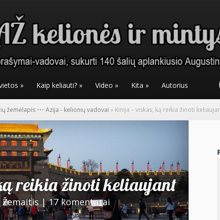
vietos
»
Kaip keliauti?
»
Video
»
Kita
»
Autorius
nių žemėlapis
•
•
•
Azija - kelionių vadovai
»
Kinija – viskas, ką reikia žinoti keliauja
ką reikia žinoti keliaujant
 Žemaitis
|
17 komentarai