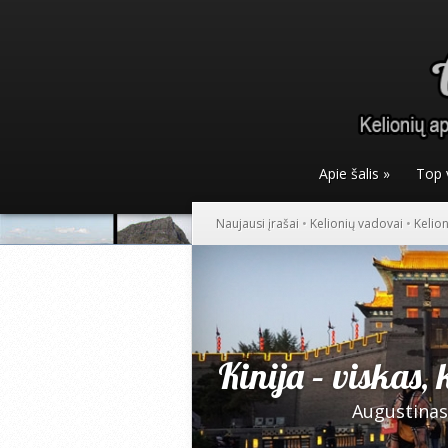
Apie šalis
»
Top 
Naujausi įrašai
•
Kelionių vadovai
•
Kelio
Kinija – viskas, 
Augustinas