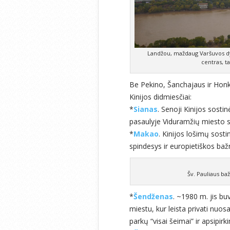
Landžou, maždaug Varšuvos dy
centras, ta
Be Pekino, Šanchajaus ir Honk
Kinijos didmiesčiai:
*
Sianas
. Senoji Kinijos sosti
pasaulyje Viduramžių miesto s
*
Makao
. Kinijos lošimų sosti
spindesys ir europietiškos bažn
Šv. Pauliaus baž
*
Šendženas
. ~1980 m. jis bu
miestu, kur leista privati nuo
parkų “visai šeimai” ir apsipir