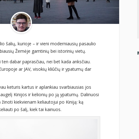
lio šalių, kurioje – ir vieni moderniausių pasaulio
arbiausių Žemėje gamtinių bei istorinių vietų.
uti ten dabar paprasčiau, nei bet kada anksčiau.
Europoje ar JAV, visokių kliūčių ir ypatumų dar
au keturis kartus ir aplankiau svarbiausias jos
daugelį Kinijos ir kelionių po ją ypatumų. Dalinuosi
 žinoti kiekvienam keliautojui po Kiniją: ką
eliauti po šalį, kiek tai kainuos.