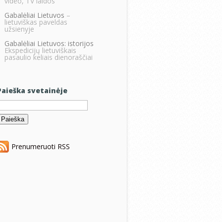
video, TV laidos
Gabalėliai Lietuvos
–
lietuviškas paveldas
užsienyje
Gabalėliai Lietuvos: istorijos
Ekspedicijų lietuviškais
pasaulio keliais dienoraščiai
Paieška svetainėje
eškoti:
Prenumeruoti RSS