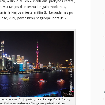
rų – Kinijoje! Ten – ir didžiausi prekybos centrai,
štės. Visi Kinijos didmiesčiai be galo modernūs,
omis. Ir Kinijos miestai milžiniški: keliaudamas po
uose, kurių pavadinimų negirdėjai, nors jie –
ono panorama. Du jo pastatų patenka tarp 10 aukščiausių
daug Kinijos superdangoraižių, galima pasikelti viršun)