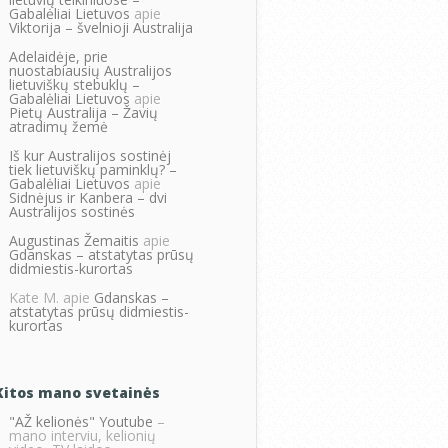
Gabalėliai Lietuvos
apie
Viktorija – švelnioji Australija
Adelaidėje, prie
nuostabiausių Australijos
lietuviškų stebuklų –
Gabalėliai Lietuvos
apie
Pietų Australija – Žavių
atradimų žemė
Iš kur Australijos sostinėj
tiek lietuviškų paminklų? –
Gabalėliai Lietuvos
apie
Sidnėjus ir Kanbera – dvi
Australijos sostinės
Augustinas Žemaitis
apie
Gdanskas – atstatytas prūsų
didmiestis-kurortas
Kate M.
apie
Gdanskas –
atstatytas prūsų didmiestis-
kurortas
Kitos mano svetainės
"AŽ kelionės" Youtube
–
mano interviu, kelionių