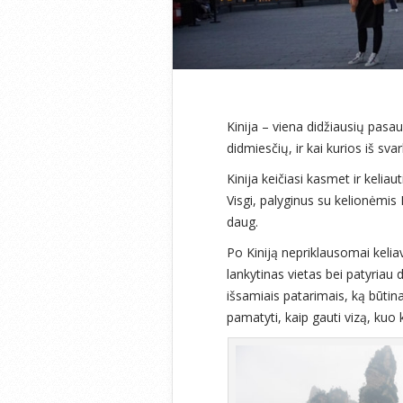
Kinija – viena didžiausių pasau
didmiesčių, ir kai kurios iš sv
Kinija keičiasi kasmet ir kelia
Visgi, palyginus su kelionėmis 
daug.
Po Kiniją nepriklausomai keliav
lankytinas vietas bei patyriau 
išsamiais patarimais, ką būtina
pamatyti, kaip gauti vizą, kuo k