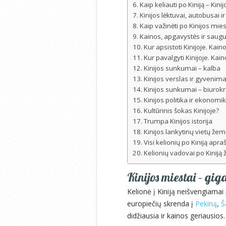
Kaip keliauti po Kiniją – Kini
Kinijos lėktuvai, autobusai
Kaip važinėti po Kinijos mie
Kainos, apgavystės ir saugu
Kur apsistoti Kinijoje. Kain
Kur pavalgyti Kinijoje. Kain
Kinijos sunkumai – kalba
Kinijos verslas ir gyvenim
Kinijos sunkumai – biurokrat
Kinijos politika ir ekonomi
Kultūrinis šokas Kinijoje?
Trumpa Kinijos istorija
Kinijos lankytinų vietų žem
Visi kelionių po Kiniją apr
Kelionių vadovai po Kiniją
Kinijos miestai – gig
Kelionė į Kiniją neišvengiamai 
europiečių skrenda į
Pekiną
,
Š
didžiausia ir kainos geriausios.