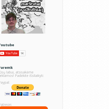
Youtube
Paremk
Jūsų labui, atsisakėme
eklamos! Padėkite išsilaikyti:
Paypal:
Patreon: