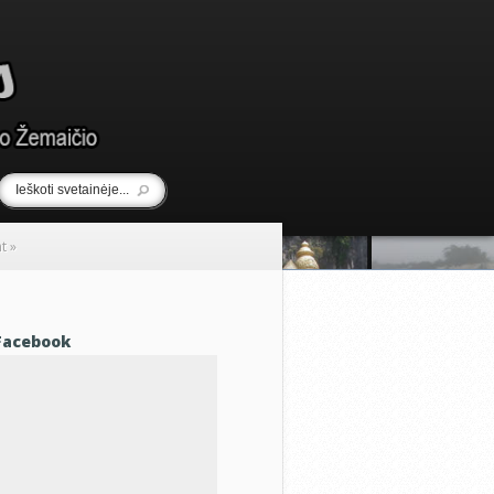
nt
»
Facebook