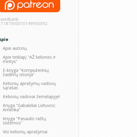
Swedbank:
LT187300010149950092
Apie
Apie autorių
Apie tinklapį “AŽ kelionės ir
mintys”
E-knyga “Kompiuterinių
žaidimų istorija”
Kelionių aprašymų-vadovų
sąrašas
Kelionių vadovai žemėlapyje!
Knyga “Gabalėliai Lietuvos:
Amerika”
Knyga “Pasaulio raštų
sistemos”
Visi kelionių aprašymai