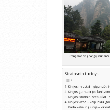
Džangdžadzie į dangų šaunančių 
Straipsnio turinys
Kinijos miestai – gigantiški
Kinijos gamta ir jos lankytin
Kinijos istoriniai stebuklai –
Kinijos vizos – kaip ir kur gau
Kada keliauti į Kiniją – klim