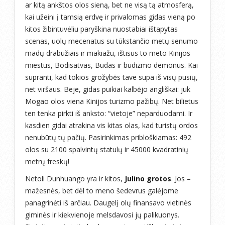
ar kitą ankštos olos sieną, bet ne visą tą atmosferą,
kai užeini į tamsią erdvę ir privalomas gidas vieną po
kitos žibintuvėliu paryškina nuostabiai ištapytas
scenas, uolų mecenatus su tūkstančio metų senumo
madų drabužiais ir makiažu, ištisus to meto Kinijos
miestus, Bodisatvas, Budas ir budizmo demonus. Kai
supranti, kad tokios grožybės tave supa iš visų pusių,
net viršaus. Beje, gidas puikiai kalbėjo angliškai: juk
Mogao olos viena Kinijos turizmo pažibų. Net bilietus
ten tenka pirkti iš anksto: “vietoje” neparduodami. Ir
kasdien gidai atrakina vis kitas olas, kad turistų ordos
nenubūtų tų pačių. Pasirinkimas pribloškiamas: 492
olos su 2100 spalvintų statulų ir 45000 kvadratinių
metrų freskų!
Netoli Dunhuango yra ir kitos,
Julino grotos
. Jos –
mažesnės, bet dėl to meno šedevrus galėjome
panagrinėti iš arčiau. Daugelį olų finansavo vietinės
giminės ir kiekvienoje melsdavosi jų palikuonys.