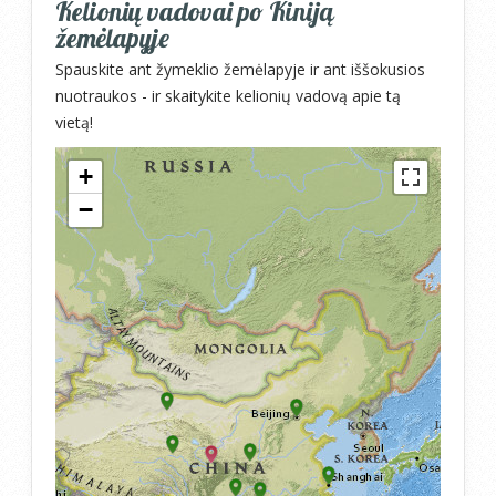
Kelionių vadovai po Kiniją
žemėlapyje
Spauskite ant žymeklio žemėlapyje ir ant iššokusios
nuotraukos - ir skaitykite kelionių vadovą apie tą
vietą!
+
−
Travelers' Map is loading...
If you see this after your page is
loaded completely, leafletJS