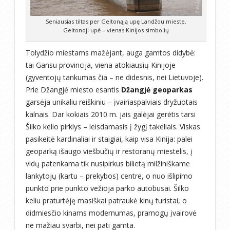
Seniausias tiltas per Geltonąją upę Landžou mieste.
Geltonoji upė – vienas Kinijos simbolių
Tolydžio miestams mažėjant, auga gamtos didybė:
tai Gansu provincija, viena atokiausių Kinijoje
(gyventojų tankumas čia – ne didesnis, nei Lietuvoje).
Prie Džangjė miesto esantis
Džangjė geoparkas
garsėja unikaliu reiškiniu – įvairiaspalviais dryžuotais
kalnais. Dar kokiais 2010 m. jais galėjai gerėtis tarsi
Šilko kelio pirklys – leisdamasis į žygį takeliais. Viskas
pasikeitė kardinaliai ir staigiai, kaip visa Kinija: palei
geoparką išaugo viešbučių ir restoranų miestelis, į
vidų patenkama tik nusipirkus bilietą milžiniškame
lankytojų (kartu – prekybos) centre, o nuo išlipimo
punkto prie punkto vežioja parko autobusai. Šilko
keliu praturtėję masiškai patraukė kinų turistai, o
didmiesčio kinams modernumas, pramogų įvairovė
ne mažiau svarbi, nei pati gamta.