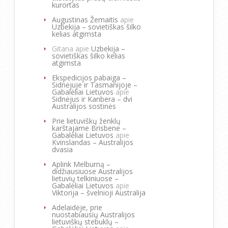
kurortas
Augustinas Žemaitis
apie
Uzbekija – sovietiškas šilko
kelias atgimsta
Gitana
apie
Uzbekija –
sovietiškas šilko kelias
atgimsta
Ekspedicijos pabaiga –
Sidnėjuje ir Tasmanijoje –
Gabalėliai Lietuvos
apie
Sidnėjus ir Kanbera – dvi
Australijos sostinės
Prie lietuviškų ženklų
karštajame Brisbene –
Gabalėliai Lietuvos
apie
Kvinslandas – Australijos
dvasia
Aplink Melburną –
didžiausiuose Australijos
lietuvių telkiniuose –
Gabalėliai Lietuvos
apie
Viktorija – švelnioji Australija
Adelaidėje, prie
nuostabiausių Australijos
lietuviškų stebuklų –