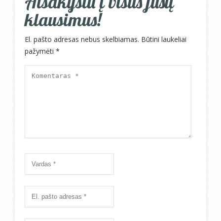
Atsakysiu į visus jūsų
klausimus!
El. pašto adresas nebus skelbiamas.
Būtini laukeliai
pažymėti
*