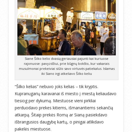
Siane Šilko kelio dvasią geriausiai pajunti kai kuriuose
rajonuose: pavyzdžiui, prie būgnų bokšto, kur vakarais
musulmonai prekeiviai siūlo savo virtuvės patiekalus. Islamas
iki Siano irgi atkeliavo Šilko keliu
“Šilko kelias” nebuvo joks kelias – tik kryptis.
Kupranugarių karavanai iš miesto į miestą keliaudavo
tiesiog per dykumą. Miestuose vieni pirkliai
perduodavo prekes kitiems, išmanantiems sekančią
atkarpą. Šitaip prekės Romą ar Sianą pasiekdavo
išbrangusios daugybę kartų, o pinigai atlikdavo
pakelės miestuose.