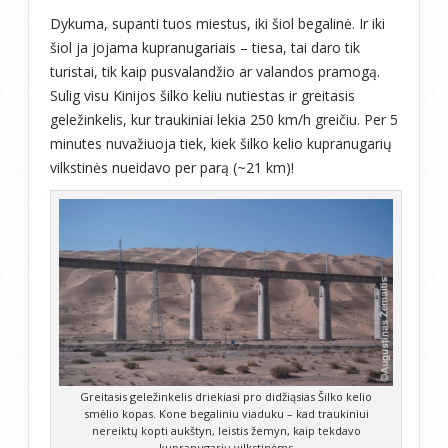
Dykuma, supanti tuos miestus, iki šiol begalinė. Ir iki
šiol ja jojama kupranugariais – tiesa, tai daro tik
turistai, tik kaip pusvalandžio ar valandos pramogą.
Sulig visu Kinijos šilko keliu nutiestas ir greitasis
geležinkelis, kur traukiniai lekia 250 km/h greičiu. Per 5
minutes nuvažiuoja tiek, kiek šilko kelio kupranugarių
vilkstinės nueidavo per parą (~21 km)!
Greitasis geležinkelis driekiasi pro didžiąsias Šilko kelio
smėlio kopas. Kone begaliniu viaduku – kad traukiniui
nereiktų kopti aukštyn, leistis žemyn, kaip tekdavo
kupranugarių vilkstinėms