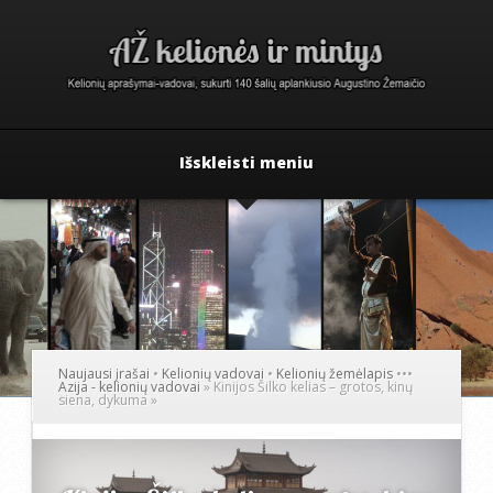
Išskleisti meniu
Naujausi įrašai
•
Kelionių vadovai
•
Kelionių žemėlapis
•
•
•
Azija - kelionių vadovai
»
Kinijos Šilko kelias – grotos, kinų
siena, dykuma
»