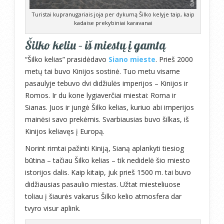
Turistai kupranugariais joja per dykumą Šilko kelyje taip, kaip
kadaise prekybiniai karavanai
Šilko keliu – iš miestų į gamtą
“Šilko kelias” prasidėdavo
Siano mieste
. Prieš 2000
metų tai buvo Kinijos sostinė. Tuo metu visame
pasaulyje tebuvo dvi didžiulės imperijos – Kinijos ir
Romos. Ir du kone lygiaverčiai miestai: Roma ir
Sianas. Juos ir jungė Šilko kelias, kuriuo abi imperijos
mainėsi savo prekėmis. Svarbiausias buvo šilkas, iš
Kinijos keliavęs į Europą.
Norint rimtai pažinti Kiniją, Sianą aplankyti tiesiog
būtina – tačiau Šilko kelias – tik nedidelė šio miesto
istorijos dalis. Kaip kitaip, juk prieš 1500 m. tai buvo
didžiausias pasaulio miestas. Užtat miesteliuose
toliau į šiaurės vakarus Šilko kelio atmosfera dar
tvyro visur aplink.