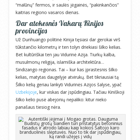
“malūnų” fermos, ir saulės jėgainės, “pakinkančios”
kaitrias regiono vasaros dienas.
Dar atokesnės Vakarų Kinijos
provincijos
Už Dunhuango politinė Kinija tęsiasi dar gerokai virš
tūkstančio kilometrų ir ten tolyn driekiasi šilko kelias.
Bet kultūriškai ten jau Vidurinė Azija. Tiurkų kalba,
musulmonų religija, islamiška architektūra…
Sindizango regionas. Tai – kur kas įprastesnis šilko
kelias, matytas daugelyje atvirukų. Bet tikriausiai tą
Šilko kelią geriau lankyti Vidurinės Azijos šalyse, ypač
Uzbekijoje
, kur viskas dar įspūdingiau. Tačiau Kiniškoji
šilko kelio pusė abejonių nepaliko: kitur nieko
panašaus tiesiog nėra.