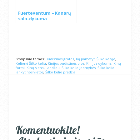
Fuerteventura – Kanarų
sala-dykuma
Straipsnio temos:
Budistinės grotos
,
Ką pamatyti Šilko kelyje
,
Kelionė Šilko keliu
,
Kinijos budistinės olos
,
Kinijos dykuma
,
Kinų
fortai
,
Kinų siena
,
Landžou
,
Šilko kelio įdomybės
,
Šilko kelio
lankytinos vietos
,
Šilko kelio pradžia
Komentuokite!