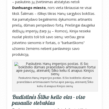
– paskutinis jų įtvirtinimas atstatytas netoli
Dunhuango miesto
, nors vieta tikriausiai ne visai
tiksli. Šalimais – išlikęs tikras Hanų sargybos bokštas.
Kai pamatydavo begalinėmis dykumomis artinantis
priešą, dūmais perspėdavo fortą. Priešingai daugeliui
didžiųjų imperijų (tarp jų – Romos), Kinija nesiekė
nuolat plėstis toli toli savo sienų: verčiau gerai
įsitvirtino sienomis ir fortais, o “barbariškoms”
užsienio žemėms nebent pardavinėjo savo
produkciją.
Paskutinis Hanų imperijos postas. Iš šio bokštelio dūmais
pranešdavo artimiausiam fortui apie pavojų, ateinantį Šilko
keliu iš anapus Kinijos sienų
Budistinės Šilko kelio olos – viso
pasaulio stebuklas