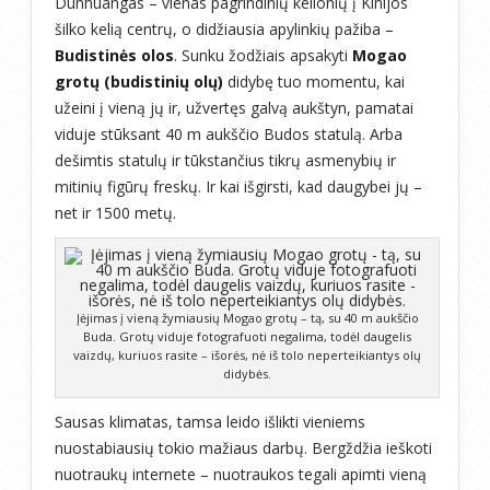
Dunhuangas – vienas pagrindinių kelionių į Kinijos
šilko kelią centrų, o didžiausia apylinkių pažiba –
Budistinės olos
. Sunku žodžiais apsakyti
Mogao
grotų (budistinių olų)
didybę tuo momentu, kai
užeini į vieną jų ir, užvertęs galvą aukštyn, pamatai
viduje stūksant 40 m aukščio Budos statulą. Arba
dešimtis statulų ir tūkstančius tikrų asmenybių ir
mitinių figūrų freskų. Ir kai išgirsti, kad daugybei jų –
net ir 1500 metų.
Įėjimas į vieną žymiausių Mogao grotų – tą, su 40 m aukščio
Buda. Grotų viduje fotografuoti negalima, todėl daugelis
vaizdų, kuriuos rasite – išorės, nė iš tolo neperteikiantys olų
didybės.
Sausas klimatas, tamsa leido išlikti vieniems
nuostabiausių tokio mažiaus darbų. Bergždžia ieškoti
nuotraukų internete – nuotraukos tegali apimti vieną