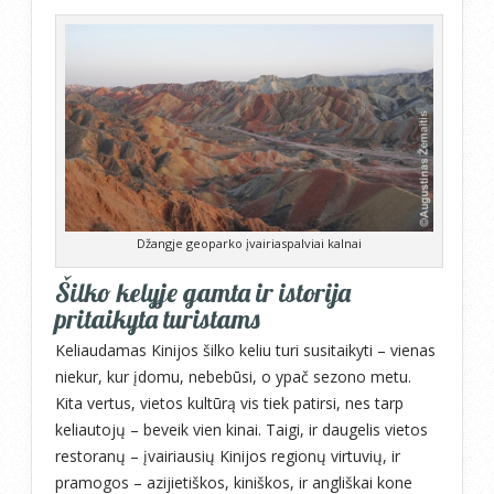
Džangje geoparko įvairiaspalviai kalnai
Šilko kelyje gamta ir istorija
pritaikyta turistams
Keliaudamas Kinijos šilko keliu turi susitaikyti – vienas
niekur, kur įdomu, nebebūsi, o ypač sezono metu.
Kita vertus, vietos kultūrą vis tiek patirsi, nes tarp
keliautojų – beveik vien kinai. Taigi, ir daugelis vietos
restoranų – įvairiausių Kinijos regionų virtuvių, ir
pramogos – azijietiškos, kiniškos, ir angliškai kone