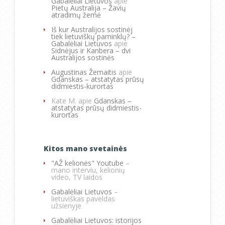
Gabalėliai Lietuvos
apie
Pietų Australija – Žavių
atradimų žemė
Iš kur Australijos sostinėj
tiek lietuviškų paminklų? –
Gabalėliai Lietuvos
apie
Sidnėjus ir Kanbera – dvi
Australijos sostinės
Augustinas Žemaitis
apie
Gdanskas – atstatytas prūsų
didmiestis-kurortas
Kate M.
apie
Gdanskas –
atstatytas prūsų didmiestis-
kurortas
Kitos mano svetainės
"AŽ kelionės" Youtube
–
mano interviu, kelionių
video, TV laidos
Gabalėliai Lietuvos
–
lietuviškas paveldas
užsienyje
Gabalėliai Lietuvos: istorijos