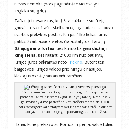
niekas nemoka (nors pagrindinėse vietose yra
anglakalbių gidų).
Tačiau jei nesate tas, kurį žavi kažkokie sudūlėję
griuvėsiai su užrašu, skelbiančiu, jog kadaise tai buvo
svarbus prekybos postas, Kinijos šilko kelias jums
patiks. Svarbiausios vietos čia atstatytos. Tarp jų –
Džiajuguano fortas
, ties kuriuo baigiasi
didžioji
kinų siena
, besiraitanti 21000 km nuo pat Rytų
Kinijos jūros pakrantės netoli
Pekino
. Būtent ten
baigdavosi Kinijos valdos prie Mingų dinastijos,
klestėjusios vėlyvaisiais viduramžiais.
Džiajuguano fortas – Kinų sienos pabaiga. Priekyje matosi
patranka, skirta turistams – gali šaudyti į taikinį. Netoliese –
galimybė dykuma pasivėžinti keturračiais motociklais. O ir
pats fortas gerokai atstatytas: bet kinams tokia ‘sušiuolaikinta’
istorija, kurios aplinkoje gali papramogauti – labai žavi.
Hanai, kurie prekiavo su Romos Imperija, valdė toliau