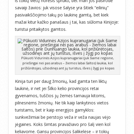
iš tokių vietų norėsis sprukti, bet man jos pasirodė
savaip žavios: juk visose šalyse yra šitiek “eilinių”
pasivaikščiojimo takų po laukinę gamtą, bet kiek
mažai kitur kažko panašaus į tai, kas siūloma Kinijoje:
turistui pritaikytos gamtos.
Pūkuoti Vidurinės Azijos kupranugariai (juk šiame regione,
priešingai nei pas arabus – žiemos labai šaltos) laukia, kol
prižiūrėtojas, užsodinęs ant jų turistus, išves į žygį po kopas
Kinija turi per daug žmonių, kad gamta ten liktų
laukinė, ir net jei Šilko kelio provincijos retai
gyvenamos, tuščios jų žemės tarnauja kitoms,
pilnesnėms žmonių. Ne tik kaip lankytinos vietos
turistams, bet ir kaip energijos gamyklos:
sunkvežimiai be perstojo veža ir veža naujas vėjo
jėgaines. Koks šimtas pravažiavo pro šalį vien kol
keliavome. Gansu provincijos šalikelėse – ir tokių