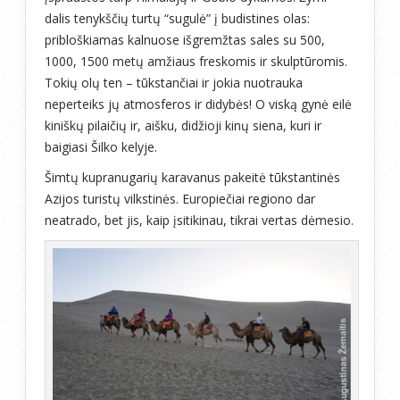
dalis tenykščių turtų “sugulė” į budistines olas:
pribloškiamas kalnuose išgremžtas sales su 500,
1000, 1500 metų amžiaus freskomis ir skulptūromis.
Tokių olų ten – tūkstančiai ir jokia nuotrauka
neperteiks jų atmosferos ir didybės! O viską gynė eilė
kiniškų pilaičių ir, aišku, didžioji kinų siena, kuri ir
baigiasi Šilko kelyje.
Šimtų kupranugarių karavanus pakeitė tūkstantinės
Azijos turistų vilkstinės. Europiečiai regiono dar
neatrado, bet jis, kaip įsitikinau, tikrai vertas dėmesio.