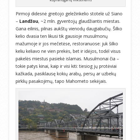
Pirmoji didesnė greitojo geležinkelio stotelė už Siano
–
Landžou
, ~2 mln. gyventojų glaudžiantis miestas.
Gana eilinis, pilnas aukštų vienodų daugiabučių. Šilko
kelio dvasia ten likusi tik gausioje musulmonų
mažumoje ir jos mečetėse, restoranuose: juk šilko
keliu keliavo ne vien prekės, bet ir idėjos, todėl visus
pakelės miestus pasiekė islamas. Musulmonai čia –
tokie patys kinai, kaip ir visi kiti: tiesiog jų protėviai
kažkada, pasiklausę kokių arabų, persų ar uzbekų
pirklių pasakojimų, tapo Mahometo sekėjais.