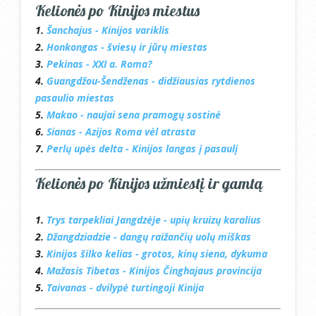
Kelionės po Kinijos miestus
1.
Šanchajus - Kinijos variklis
2.
Honkongas - šviesų ir jūrų miestas
3.
Pekinas - XXI a. Roma?
4.
Guangdžou-Šendženas - didžiausias rytdienos
pasaulio miestas
5.
Makao - naujai sena pramogų sostinė
6.
Sianas - Azijos Roma vėl atrasta
7.
Perlų upės delta - Kinijos langas į pasaulį
Kelionės po Kinijos užmiestį ir gamtą
1.
Trys tarpekliai Jangdzėje - upių kruizų karalius
2.
Džangdziadzie - dangų raižančių uolų miškas
3.
Kinijos šilko kelias - grotos, kinų siena, dykuma
4.
Mažasis Tibetas - Kinijos Činghajaus provincija
5.
Taivanas - dvilypė turtingoji Kinija