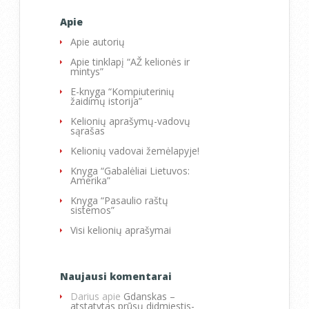
Apie
Apie autorių
Apie tinklapį “AŽ kelionės ir
mintys”
E-knyga “Kompiuterinių
žaidimų istorija”
Kelionių aprašymų-vadovų
sąrašas
Kelionių vadovai žemėlapyje!
Knyga “Gabalėliai Lietuvos:
Amerika”
Knyga “Pasaulio raštų
sistemos”
Visi kelionių aprašymai
Naujausi komentarai
Darius
apie
Gdanskas –
atstatytas prūsų didmiestis-