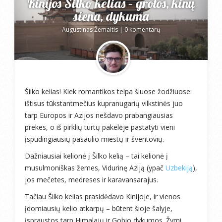
Kinijos Šilko kelias – grotos, kinų
siena, dykuma
Augustinas Žemaitis
|
0 komentarų
Šilko kelias! Kiek romantikos telpa šiuose žodžiuose:
ištisus tūkstantmečius kupranugarių vilkstinės juo
tarp Europos ir Azijos nešdavo prabangiausias
prekes, o iš pirklių turtų pakelėje pastatyti vieni
įspūdingiausių pasaulio miestų ir šventovių.
Dažniausiai kelionė į Šilko kelią – tai kelionė į
musulmoniškas žemes, Vidurinę Aziją (ypač
Uzbekiją
),
jos mečetes, medreses ir karavansarajus.
Tačiau Šilko kelias prasidėdavo Kinijoje, ir vienos
įdomiausių kelio atkarpų – būtent šioje šalyje,
įspraustos tarp Himalajų ir Gobio dykumos. Žymi