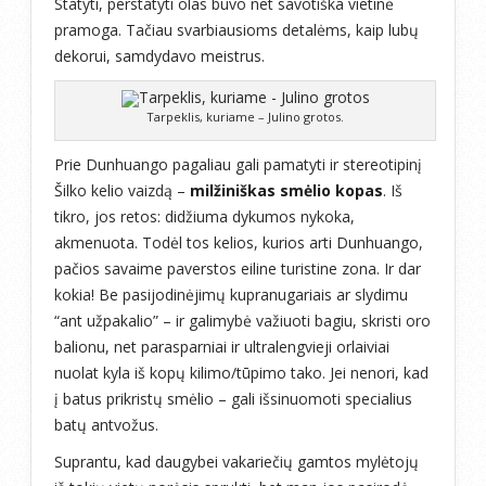
Statyti, perstatyti olas buvo net savotiška vietinė
pramoga. Tačiau svarbiausioms detalėms, kaip lubų
dekorui, samdydavo meistrus.
Tarpeklis, kuriame – Julino grotos.
Prie Dunhuango pagaliau gali pamatyti ir stereotipinį
Šilko kelio vaizdą –
milžiniškas smėlio kopas
. Iš
tikro, jos retos: didžiuma dykumos nykoka,
akmenuota. Todėl tos kelios, kurios arti Dunhuango,
pačios savaime paverstos eiline turistine zona. Ir dar
kokia! Be pasijodinėjimų kupranugariais ar slydimu
“ant užpakalio” – ir galimybė važiuoti bagiu, skristi oro
balionu, net parasparniai ir ultralengvieji orlaiviai
nuolat kyla iš kopų kilimo/tūpimo tako. Jei nenori, kad
į batus prikristų smėlio – gali išsinuomoti specialius
batų antvožus.
Suprantu, kad daugybei vakariečių gamtos mylėtojų