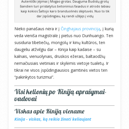
Autentiški įėjimai į Mogao grotas. Dauguma Budistų grotų
šiandien turi pristatytus betoninius fasadus ir atrodo labiau
kaip kokios Šaltojo karo branduolinės slėptuvės. Nuo to tik
dar įspūdingiau, ką randi užėjęs į vidų
Nieko panašaus nėra ir į
Činghajaus provinciją
, į kurią
veda vieniša magistralė į pietus nuo Dunhuango. Ten
susiduria tibetiečių, mongolų ir kinų kultūros, ten
daugeliu atžvilgiu dar – Kinija kaip kadaise – su
kalnais, vienuolynais, druskos ežerais, baltaodžių
nemačiusiais vietiniais ir skylėmis vietoje tualetų. Ir
tikrai ne visos įspūdingiausios gamtinės vietos ten
“pakinkytos turizmui”.
Visi kelionių po Kiniją aprašymai-
vadovai
Viskas apie Kiniją viename
Kinija - viskas, ką reikia žinoti keliaujant