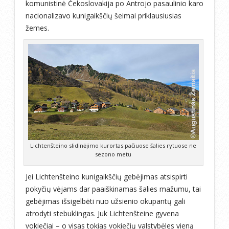
komunistinė Čekoslovakija po Antrojo pasaulinio karo
nacionalizavo kunigaikščių šeimai priklausiusias
žemes.
Lichtenšteino slidinėjimo kurortas pačiuose šalies rytuose ne
sezono metu
Jei Lichtenšteino kunigaikščių gebėjimas atsispirti
pokyčių vėjams dar paaiškinamas šalies mažumu, tai
gebėjimas išsigelbėti nuo užsienio okupantų gali
atrodyti stebuklingas. Juk Lichtenšteine gyvena
vokiečiai – o visas tokias vokiečių valstybėles vieną