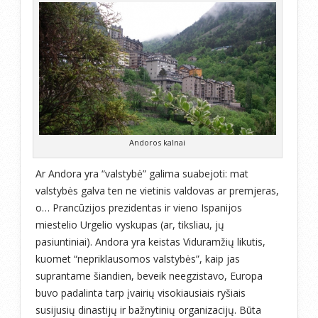
Andoros kalnai
Ar Andora yra “valstybė” galima suabejoti: mat
valstybės galva ten ne vietinis valdovas ar premjeras,
o… Prancūzijos prezidentas ir vieno Ispanijos
miestelio Urgelio vyskupas (ar, tiksliau, jų
pasiuntiniai). Andora yra keistas Viduramžių likutis,
kuomet “nepriklausomos valstybės”, kaip jas
suprantame šiandien, beveik neegzistavo, Europa
buvo padalinta tarp įvairių visokiausiais ryšiais
susijusių dinastijų ir bažnytinių organizacijų. Būta