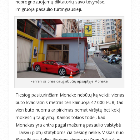
neprognozuojamų diktatorių savo tėvynėse,
imigruoja pasaulio turtingiausieji.
Ferrari salonas daugiabučių apsuptyje Monake
Tiesiog pasiturinčiam Monake nebūtų ką veikti: vienas
buto kvadratinis metras ten kainuoja 42 000 EUR, tad
vien buto nuoma ar pirkimas bemat viršytų bet kokį
mokesčių taupymą. Kainos tokios todėl, kad
Monakas yra antra pagal mažumą pasaulio valstybė
– laisvų plotų statyboms čia tiesiog nelikę. Viskas nuo
jūros iki pat šalies išorinės sienos su Prancūzija (kuri