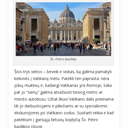
Šv. Petro bazilika
Šios trys vietos – beveik ir viskas, ką galima pamatyti
kelionės į Vatikaną metu. Patekti ten paprasta: nėra
jokių muitinių ir, kadangi Vatikanas yra Romoje, šalia
pat jo “sienų” galima atvažiuoti tiesiog metro ar
miesto autobusu. Užtat likusi Vatikano dalis prieinama
tik jo darbuotojams ir piliečiams ar su specialiomis
ekskursijomis po Vatikano sodus. Susitarti reikia ir kad
patektum į garsiąją lietuvių koplyčią Šv. Petro
bazilikos rūsyje.