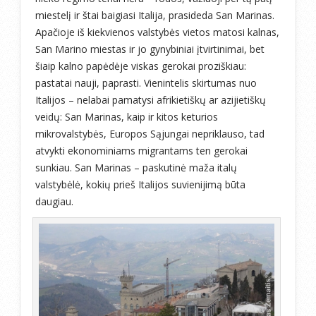
miestelį ir štai baigiasi Italija, prasideda San Marinas.
Apačioje iš kiekvienos valstybės vietos matosi kalnas,
San Marino miestas ir jo gynybiniai įtvirtinimai, bet
šiaip kalno papėdėje viskas gerokai proziškiau:
pastatai nauji, paprasti. Vienintelis skirtumas nuo
Italijos – nelabai pamatysi afrikietiškų ar azijietiškų
veidų: San Marinas, kaip ir kitos keturios
mikrovalstybės, Europos Sąjungai nepriklauso, tad
atvykti ekonominiams migrantams ten gerokai
sunkiau. San Marinas – paskutinė maža italų
valstybėlė, kokių prieš Italijos suvienijimą būta
daugiau.