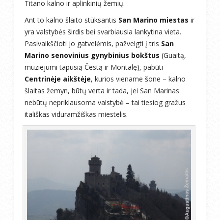
Titano kalno ir aplinkinių žemių.
Ant to kalno šlaito stūksantis
San Marino miestas
ir
yra valstybės širdis bei svarbiausia lankytina vieta.
Pasivaikščioti jo gatvelėmis, pažvelgti į tris
San
Marino senovinius gynybinius bokštus
(Guaitą,
muziejumi tapusią Čestą ir Montalę), pabūti
Centrinėje aikštėje
, kurios viename šone – kalno
šlaitas žemyn, būtų verta ir tada, jei San Marinas
nebūtų nepriklausoma valstybė – tai tiesiog gražus
itališkas viduramžiškas miestelis.