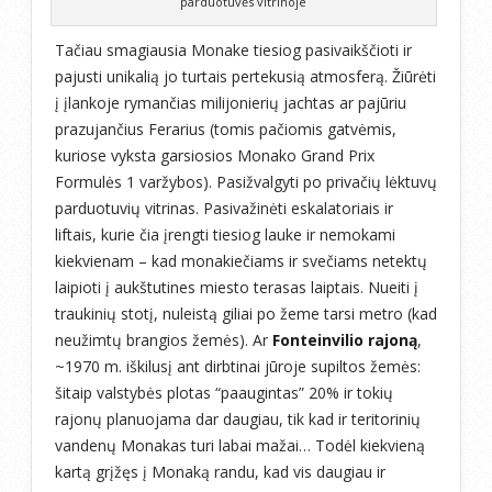
parduotuvės vitrinoje
Tačiau smagiausia Monake tiesiog pasivaikščioti ir
pajusti unikalią jo turtais pertekusią atmosferą. Žiūrėti
į įlankoje rymančias milijonierių jachtas ar pajūriu
prazujančius Ferarius (tomis pačiomis gatvėmis,
kuriose vyksta garsiosios Monako Grand Prix
Formulės 1 varžybos). Pasižvalgyti po privačių lėktuvų
parduotuvių vitrinas. Pasivažinėti eskalatoriais ir
liftais, kurie čia įrengti tiesiog lauke ir nemokami
kiekvienam – kad monakiečiams ir svečiams netektų
laipioti į aukštutines miesto terasas laiptais. Nueiti į
traukinių stotį, nuleistą giliai po žeme tarsi metro (kad
neužimtų brangios žemės). Ar
Fonteinvilio rajoną
,
~1970 m. iškilusį ant dirbtinai jūroje supiltos žemės:
šitaip valstybės plotas “paaugintas” 20% ir tokių
rajonų planuojama dar daugiau, tik kad ir teritorinių
vandenų Monakas turi labai mažai… Todėl kiekvieną
kartą grįžęs į Monaką randu, kad vis daugiau ir