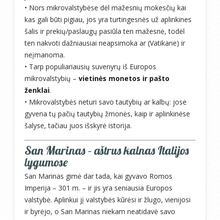
• Nors mikrovalstybėse dėl mažesnių mokesčių kai
kas gali būti pigiau, jos yra turtingesnės už aplinkines
šalis ir prekių/paslaugų pasiūla ten mažesnė, todėl
ten nakvoti dažniausiai neapsimoka ar (Vatikane) ir
neįmanoma.
• Tarp populiariausių suvenyrų iš Europos
mikrovalstybių –
vietinės monetos ir pašto
ženklai
.
• Mikrovalstybės neturi savo tautybių ar kalbų: jose
gyvena tų pačių tautybių žmonės, kaip ir aplinkinėse
šalyse, tačiau juos išskyrė istorija.
San Marinas – aštrus kalnas Italijos
lygumose
San Marinas gimė dar tada, kai gyvavo Romos
Imperija – 301 m. – ir jis yra seniausia Europos
valstybė. Aplinkui jį valstybės kūrėsi ir žlugo, vienijosi
ir byrėjo, o San Marinas niekam neatidavė savo