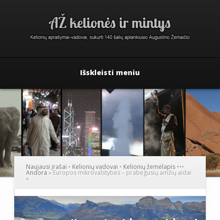
Išskleisti meniu
Naujausi įrašai
•
Kelionių vadovai
•
Kelionių žemėlapis
•
•
•
Andora
»
Europos mikrovalstybės – prabėgusių amžių aidai
»