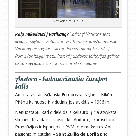
Vatikano muziejus.
Kaip nukeliauti į Vatikaną?
Kadangi Vatikane tėra
kelios lankytinos vietos ir jis yra Romoje, turistai aplanko
Vatikaną tiesiog tarsi vieną Romos rajoną kelionės į
Romą (ar Italiją) metu. Patekti į uždaras teritorijas galima
tik su specialiais susitarimais ar ekskursijomis.
Andora – kalnuočiausia Europos
šalis
Andora yra aukščiausia Europos valstybė: ji įsikūrusi
Pirėnų kalnuose ir vidutinis jos aukštis – 1996 m.
Nenuostabu, kad didelė dalis keliautojų čia atvyksta
slidinėti. Kita dalis – apsipirkti: Andora įsikūrusi tarp
Prancūzijos ir Ispanijos ir PVM joje mažesnis. Abu
pasienio miesteliai –
Sant Žulija de Lorija
prie