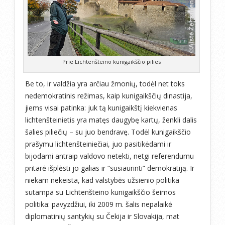
Prie Lichtenšteino kunigaikščio pilies
Be to, ir valdžia yra arčiau žmonių, todėl net toks
nedemokratinis režimas, kaip kunigaikščių dinastija,
jiems visai patinka: juk tą kunigaikštį kiekvienas
lichtenšteinietis yra matęs daugybę kartų, ženkli dalis
šalies piliečių – su juo bendravę. Todėl kunigaikščio
prašymu lichtenšteiniečiai, juo pasitikėdami ir
bijodami antraip valdovo netekti, netgi referendumu
pritarė išplėsti jo galias ir “susiaurinti” demokratiją. Ir
niekam nekeista, kad valstybės užsienio politika
sutampa su Lichtenšteino kunigaikščio šeimos
politika: pavyzdžiui, iki 2009 m. šalis nepalaikė
diplomatinių santykių su Čekija ir Slovakija, mat