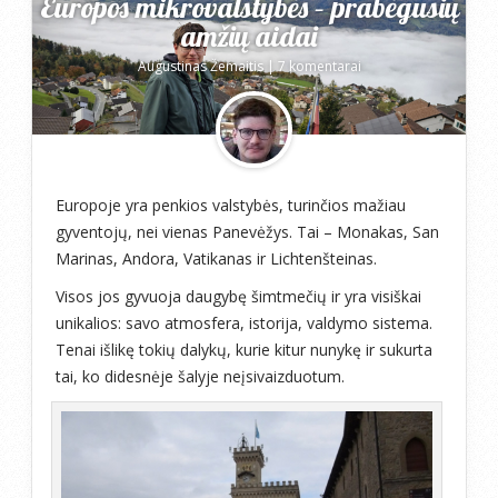
Europos mikrovalstybės – prabėgusių
amžių aidai
Augustinas Žemaitis
|
7 komentarai
Europoje yra penkios valstybės, turinčios mažiau
gyventojų, nei vienas Panevėžys. Tai – Monakas, San
Marinas, Andora, Vatikanas ir Lichtenšteinas.
Visos jos gyvuoja daugybę šimtmečių ir yra visiškai
unikalios: savo atmosfera, istorija, valdymo sistema.
Tenai išlikę tokių dalykų, kurie kitur nunykę ir sukurta
tai, ko didesnėje šalyje neįsivaizduotum.