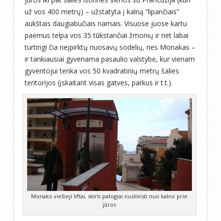
už vos 400 metrų) – užstatyta į kalną “lipančiais”
aukštais daugiabučiais namais. Visuose juose kartu
paėmus telpa vos 35 tūkstančiai žmonių ir net labai
turtingi čia neįpirktų nuosavų sodelių, nes Monakas –
ir tankiausiai gyvenama pasaulio valstybė, kur vienam
gyventojui tenka vos 50 kvadratinių metrų šalies
teritorijos (įskaitant visas gatves, parkus ir t.t.).
Monako viešieji liftai, skirti patogiai nusileisti nuo kalno prie
jūros