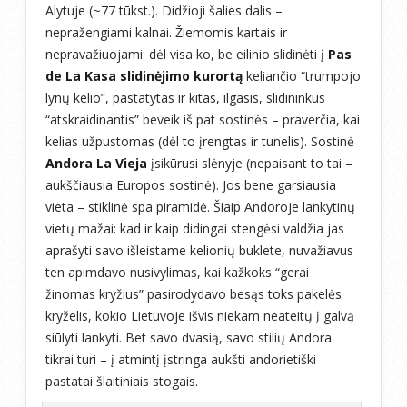
Alytuje (~77 tūkst.). Didžioji šalies dalis –
nepražengiami kalnai. Žiemomis kartais ir
nepravažiuojami: dėl visa ko, be eilinio slidinėti į
Pas
de La Kasa slidinėjimo kurortą
keliančio “trumpojo
lynų kelio”, pastatytas ir kitas, ilgasis, slidininkus
“atskraidinantis” beveik iš pat sostinės – praverčia, kai
kelias užpustomas (dėl to įrengtas ir tunelis). Sostinė
Andora La Vieja
įsikūrusi slėnyje (nepaisant to tai –
aukščiausia Europos sostinė). Jos bene garsiausia
vieta – stiklinė spa piramidė. Šiaip Andoroje lankytinų
vietų mažai: kad ir kaip didingai stengėsi valdžia jas
aprašyti savo išleistame kelionių buklete, nuvažiavus
ten apimdavo nusivylimas, kai kažkoks “gerai
žinomas kryžius” pasirodydavo besąs toks pakelės
kryželis, kokio Lietuvoje išvis niekam neateitų į galvą
siūlyti lankyti. Bet savo dvasią, savo stilių Andora
tikrai turi – į atmintį įstringa aukšti andorietiški
pastatai šlaitiniais stogais.