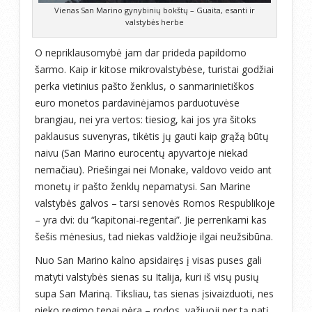
Vienas San Marino gynybinių bokštų – Guaita, esanti ir
valstybės herbe
O nepriklausomybė jam dar prideda papildomo
šarmo. Kaip ir kitose mikrovalstybėse, turistai godžiai
perka vietinius pašto ženklus, o sanmarinietiškos
euro monetos pardavinėjamos parduotuvėse
brangiau, nei yra vertos: tiesiog, kai jos yra šitoks
paklausus suvenyras, tikėtis jų gauti kaip grąžą būtų
naivu (San Marino eurocentų apyvartoje niekad
nemačiau). Priešingai nei Monake, valdovo veido ant
monetų ir pašto ženklų nepamatysi. San Marine
valstybės galvos – tarsi senovės Romos Respublikoje
– yra dvi: du “kapitonai-regentai”. Jie perrenkami kas
šešis mėnesius, tad niekas valdžioje ilgai neužsibūna.
Nuo San Marino kalno apsidairęs į visas puses gali
matyti valstybės sienas su Italija, kuri iš visų pusių
supa San Mariną. Tiksliau, tas sienas įsivaizduoti, nes
nieko regimo tenai nėra – rodos, važiuoji per tą patį