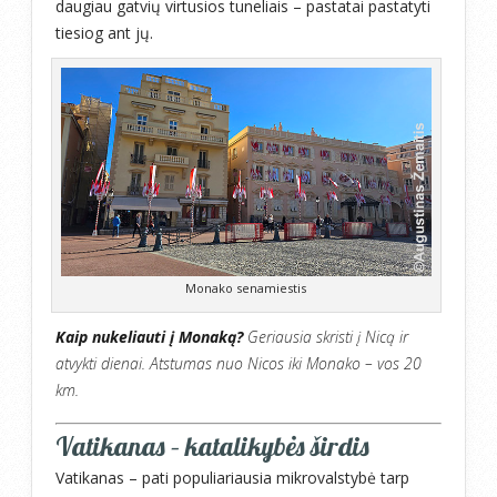
daugiau gatvių virtusios tuneliais – pastatai pastatyti
tiesiog ant jų.
Monako senamiestis
Kaip nukeliauti į Monaką?
Geriausia skristi į Nicą ir
atvykti dienai. Atstumas nuo Nicos iki Monako – vos 20
km.
Vatikanas – katalikybės širdis
Vatikanas – pati populiariausia mikrovalstybė tarp