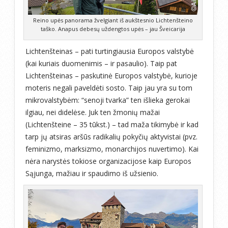
Reino upės panorama žvelgiant iš aukštesnio Lichtenšteino
taško. Anapus debesų uždengtos upės – jau Šveicarija
Lichtenšteinas – pati turtingiausia Europos valstybė
(kai kuriais duomenimis – ir pasaulio). Taip pat
Lichtenšteinas – paskutinė Europos valstybė, kurioje
moteris negali paveldėti sosto. Taip jau yra su tom
mikrovalstybėm: “senoji tvarka” ten išlieka gerokai
ilgiau, nei didelėse. Juk ten žmonių mažai
(Lichtenšteine – 35 tūkst.) – tad maža tikimybė ir kad
tarp jų atsiras aršūs radikalių pokyčių aktyvistai (pvz.
feminizmo, marksizmo, monarchijos nuvertimo). Kai
nėra narystės tokiose organizacijose kaip Europos
Sąjunga, mažiau ir spaudimo iš užsienio.