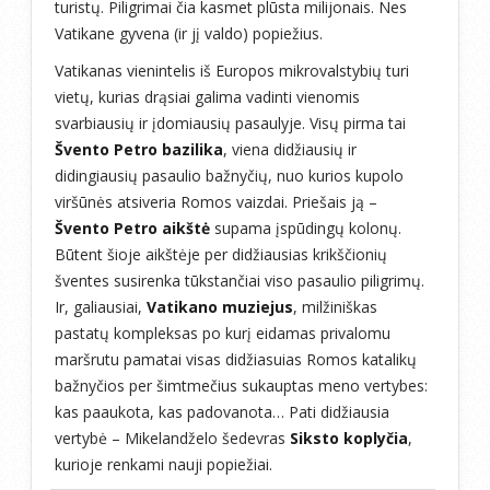
turistų. Piligrimai čia kasmet plūsta milijonais. Nes
Vatikane gyvena (ir jį valdo) popiežius.
Vatikanas vienintelis iš Europos mikrovalstybių turi
vietų, kurias drąsiai galima vadinti vienomis
svarbiausių ir įdomiausių pasaulyje. Visų pirma tai
Švento Petro bazilika
, viena didžiausių ir
didingiausių pasaulio bažnyčių, nuo kurios kupolo
viršūnės atsiveria Romos vaizdai. Priešais ją –
Švento Petro aikštė
supama įspūdingų kolonų.
Būtent šioje aikštėje per didžiausias krikščionių
šventes susirenka tūkstančiai viso pasaulio piligrimų.
Ir, galiausiai,
Vatikano muziejus
, milžiniškas
pastatų kompleksas po kurį eidamas privalomu
maršrutu pamatai visas didžiasuias Romos katalikų
bažnyčios per šimtmečius sukauptas meno vertybes:
kas paaukota, kas padovanota… Pati didžiausia
vertybė – Mikelandželo šedevras
Siksto koplyčia
,
kurioje renkami nauji popiežiai.