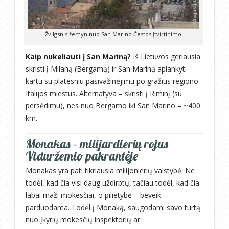
Žvilgsnis žemyn nuo San Marino Čestos įtvirtinimo
Kaip nukeliauti į San Mariną?
Iš Lietuvos geriausia
skristi į Milaną (Bergamą) ir San Mariną aplankyti
kartu su platesniu pasivažinėjimu po gražius regiono
Italijos miestus. Alternatyva – skristi į Riminį (su
persėdimu), nes nuo Bergamo iki San Marino – ~400
km.
Monakas – milijardierių rojus
Viduržemio pakrantėje
Monakas yra pati tikriausia milijonierių valstybė. Ne
todėl, kad čia visi daug uždirbtų, tačiau todėl, kad čia
labai maži mokesčiai, o pilietybė – beveik
parduodama. Todėl į Monaką, saugodami savo turtą
nuo įkyrių mokesčių inspektorių ar