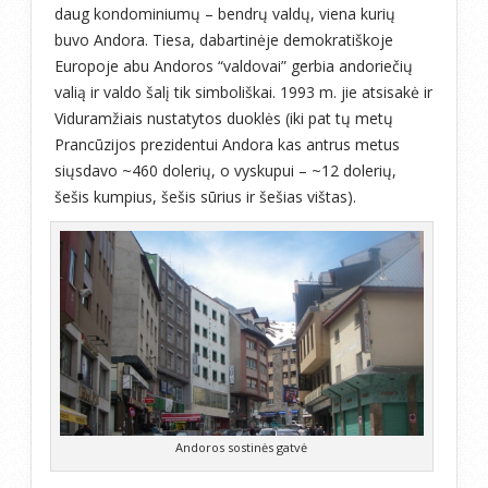
daug kondominiumų – bendrų valdų, viena kurių
buvo Andora. Tiesa, dabartinėje demokratiškoje
Europoje abu Andoros “valdovai” gerbia andoriečių
valią ir valdo šalį tik simboliškai. 1993 m. jie atsisakė ir
Viduramžiais nustatytos duoklės (iki pat tų metų
Prancūzijos prezidentui Andora kas antrus metus
siųsdavo ~460 dolerių, o vyskupui – ~12 dolerių,
šešis kumpius, šešis sūrius ir šešias vištas).
Andoros sostinės gatvė