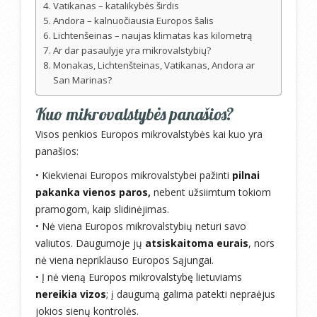
Vatikanas – katalikybės širdis
Andora – kalnuočiausia Europos šalis
Lichtenšeinas – naujas klimatas kas kilometrą
Ar dar pasaulyje yra mikrovalstybių?
Monakas, Lichtenšteinas, Vatikanas, Andora ar
San Marinas?
Kuo mikrovalstybės panašios?
Visos penkios Europos mikrovalstybės kai kuo yra
panašios:
• Kiekvienai Europos mikrovalstybei pažinti
pilnai
pakanka vienos paros,
nebent užsiimtum tokiom
pramogom, kaip slidinėjimas.
• Nė viena Europos mikrovalstybių neturi savo
valiutos. Daugumoje jų
atsiskaitoma eurais
, nors
nė viena nepriklauso Europos Sąjungai.
• Į nė vieną Europos mikrovalstybę lietuviams
nereikia vizos
; į daugumą galima patekti nepraėjus
jokios sienų kontrolės.