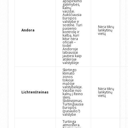
apsipirkimo
galimybės,
kalnų
vaizdai.
Aukščiausia
Europos
valstybė ir
sostinė. Turi
Nėra tikrų
pasienio
Andora
lankytinų
kontrolę ir
vietų
kalbą, kuri
kitur nėra
oficiali –
todėl
Andoroje
labiausiai
jautiesi kaip
atskiroje
valstybėje
Skirtingo
klimato
zonos
tokioje
mažoje
valstybėlėje.
Nėra tikrų
Vaizdai nuo
Lichtenšteinas
lankytinų
kalnų į Reino
vietų
slėnį.
Slidinėjimas.
Turtingiausia
Europos
(pasaulio?)
valstybė
Turtinga
atmosfera.