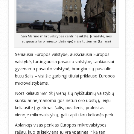
San Marino mikrovalstybės centrinė aikštė. Ji mažytė, nes
suspausta tarp miesto (dešinėje) ir šlaito žemyn (kairėje)
Seniausia Europos valstybė, aukščiausia Europos
valstybė, turtingiausia pasaulio valstybė, tankiausiai
gyvenama pasaulio valstybė, brangiausių pasaulio
butų šalis – visi šie garbingi titulai priklauso Europos
mikrovalstybėms.
Nors keliauti
vien tik
į vieną šių nykštukinių valstybių
sunku ar neįmanoma (jos neturi oro uostų), jeigu
keliausite į gretimas šalis, pusdienis, praleistas
vienoje mikrovalstybių, gali tapti tikru kelionės perlu.
Aplankęs visas penkias Europos mikrovalstybes
rašau, kuo gi kiekviena jų yra ypatinga ir ką ten