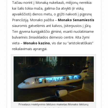
Tačiau norint į Monaką nukeliauti, milijonų nereikia:
kai šalis tokia maža, galima čia atvykti (ir viską
apvaikščioti) dienos metu, o grįžti nakvoti į pigesnę
Prancūziją. Monako pažiba –
Monako Senamiestis
siauromis gatvelėmis ant kalvos, įsiterpusios į jūrą.
Ten gyvena kunigaikščio giminė, esanti nuolatiniame
bulvarinės žiniasklaidos dėmesio centre. Kita žymi
vieta –
Monako kazino
, vis dar su “aristokratiškais”
reikalavimais aprangai.
Privataus reaktyvinio lėktuvo maketas Monako lėktuvų