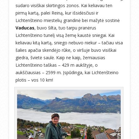
sudaro visiškai skirtingos zonos. Kai keliavau ten
pirmą kartą, palei Reiną, kur išsidėsčiusi ir
Lichtenšteino miestelių grandinė bei mažytė sostinė
Vaducas
, buvo šilta, tuo tarpu pranėrus
Lichtenšteino tunelį visą žemę kaustė sniegai. Kai
keliavau kitą kartą, sniego nebuvo niekur – tačiau visa
šalies apačia skendėjo rūke, o viršuje buvo visiškai
giedra, švietė saulė. Kaip ne kaip, žemiausias
Lichtenšteino taškas – 429 m aukštyje, o
aukščiausias – 2599 m. Įspūdinga, kai Lichtenšteino
plotis – vos 10 km!