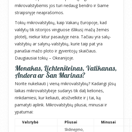
mikrovalstybėmis jos turi nedaug bendro ir šiame
straipsnyje neaprašomos.
Tokių mikrovalstybių, kaip Vakarų Europoje, kad
valdytų tik istorijos vingiuose išlikusį mažą žemės
plotelį, niekur kitur pasaulyje nėra. Tačiau yra salų-
valstybių ar salynų-valstybių, kurie taip pat yra
panašiai mažo ploto ir gyventojų skaičiaus.
Daugiausiai tokių – Okeanijoje.
Monakas, Lichtenšteinas, Vatikanas,
Andora ar San Marinas?
Norite nukeliauti į vieną mikrovalstybių? Kadangi jūsų
laikas mikrovalstybėje sudarys tik dalį kelionės,
rinkdamiesi, kur keliauti, atsižvelkite ir į tai, ką
pamatyti aplink. Mikrovalstybių pliusai, minusai ir
ypatumai:
Valstybė
Pliusai
Minusai
Slidinėjimo,