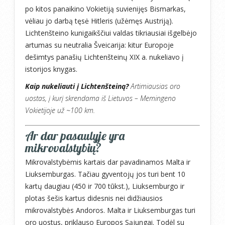
po kitos panaikino Vokietiją suvienijęs Bismarkas,
vėliau jo darbą tęsė Hitleris (užėmęs Austriją).
Lichtenšteino kunigaikščiui valdas tikriausiai išgelbėjo
artumas su neutralia Šveicarija: kitur Europoje
dešimtys panašių Lichtenšteinų XIX a. nukeliavo į
istorijos knygas.
Kaip nukeliauti į Lichtenšteiną?
Artimiausias oro
uostas, į kurį skrendama iš Lietuvos – Memingeno
Vokietijoje už ~100 km.
Ar dar pasaulyje yra
mikrovalstybių?
Mikrovalstybėmis kartais dar pavadinamos Malta ir
Liuksemburgas. Tačiau gyventojų jos turi bent 10
kartų daugiau (450 ir 700 tūkst.), Liuksemburgo ir
plotas šešis kartus didesnis nei didžiausios
mikrovalstybės Andoros. Malta ir Liuksemburgas turi
oro uostus, priklauso Europos Sąjungai. Todėl su