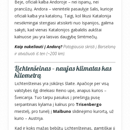
Beje, oficiali kalba Andoroje – nei ispanų, nei
prancūzų. Andora – vienintelė pasaulyje šalis, kurioje
oficiali kalba yra katalonų. Taigi, kol likusi Katalonija
nesėkmingai stengiasi atsiskirti nuo Ispanijos, galima
sakyti, kad vienas Katalonijos gabalėlis aukštai
kalnuose jau yra laisvas daugybę šimtmečių.
Kaip nukeliauti į Andorą?
Patogiausia skristi į Barseloną
ir atvažiuoti iš ten (~200 km).
Lichtenšeinas – naujas klimatas kas
kilometrą
Lichtenšteinas yra įsikūręs šlaite. Apačioje per visą
valstybės ilgį driekiasi Reino upė, anapus kurios –
Šveicarija. Tuo tarpu pasukus į priešingą pusę
serpantinais kylama į kalnus pro
Trisenbergo
miestelį, pro tunelį į
Malbuno
slidinėjimo kurortą, už
kurio – Austrija.
Kad ir koks mažas bebūtų Lichtenšteinas, gamtiškai jį