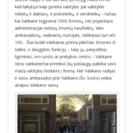
kad laikytųsi kaip įprasta valstybė. Juk valstybei
reikėtų ir daktarų, ir policininkų, ir verslininkų – tačiau
kai Vatikane tegyvena 1000 žmonių, net popiežiaus
administracijai vietinių žmonių neužtektų. Vien
ambasadorių, vadinamų nuncijais, Vatikanas turi virš
100… Štai kodėl Vatikanas priima piliečiais žmones iš
šalies, o daugybės funkcijų – tarp jų, pavyzdžiui,
ligoninės, oro uosto ar prekybos centro – Vatikane
nėra; vatikaniečiai prireikus šių paslaugų palieka savo
mažą valstybę išeidami į Romą. Net Vatikano radijas
ir visos ambasados prie Vatikano (Šv. Sosto) veikia
anapus Vatikano sienų.