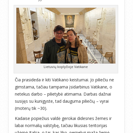
Lietuvių koplyčioje Vatikane
Čia prasideda ir kiti Vatikano keistumai. Jo piliečiu ne
gimstama, tačiau tampama įsidarbinus Vatikane, o
netekus darbo – pilietybė atimama. Darbas dažnai
susijęs su kunigyste, tad dauguma piliečių – vyrai
(moterų tik ~30).
Kadaise popiežius valdė gerokai didesnes žemes ir
labai normalią valstybę, tačiau likusias teritorijas
užėmė Italija, o tai, kas liko, pernelyg maža žemė,