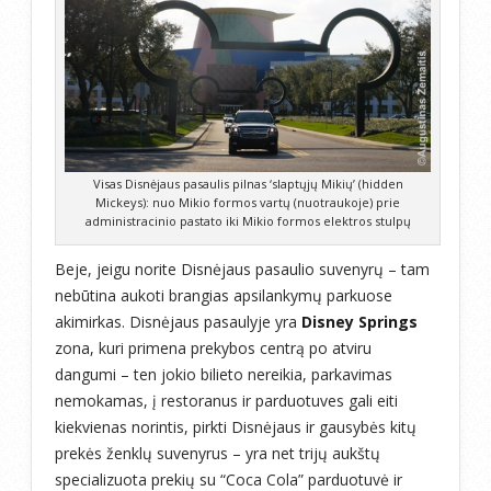
Visas Disnėjaus pasaulis pilnas ‘slaptųjų Mikių’ (hidden
Mickeys): nuo Mikio formos vartų (nuotraukoje) prie
administracinio pastato iki Mikio formos elektros stulpų
Beje, jeigu norite Disnėjaus pasaulio suvenyrų – tam
nebūtina aukoti brangias apsilankymų parkuose
akimirkas. Disnėjaus pasaulyje yra
Disney Springs
zona, kuri primena prekybos centrą po atviru
dangumi – ten jokio bilieto nereikia, parkavimas
nemokamas, į restoranus ir parduotuves gali eiti
kiekvienas norintis, pirkti Disnėjaus ir gausybės kitų
prekės ženklų suvenyrus – yra net trijų aukštų
specializuota prekių su “Coca Cola” parduotuvė ir