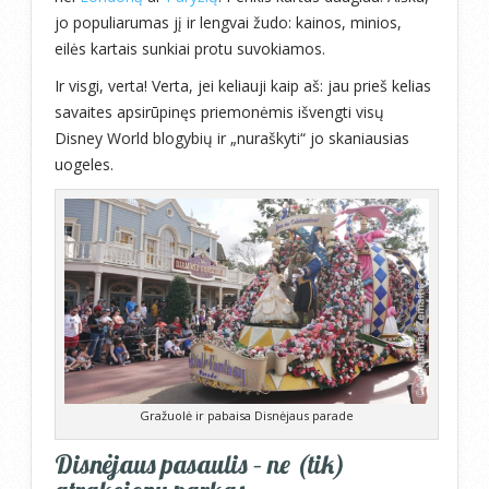
jo populiarumas jį ir lengvai žudo: kainos, minios,
eilės kartais sunkiai protu suvokiamos.
Ir visgi, verta! Verta, jei keliauji kaip aš: jau prieš kelias
savaites apsirūpinęs priemonėmis išvengti visų
Disney World blogybių ir „nuraškyti“ jo skaniausias
uogeles.
Gražuolė ir pabaisa Disnėjaus parade
Disnėjaus pasaulis – ne (tik)