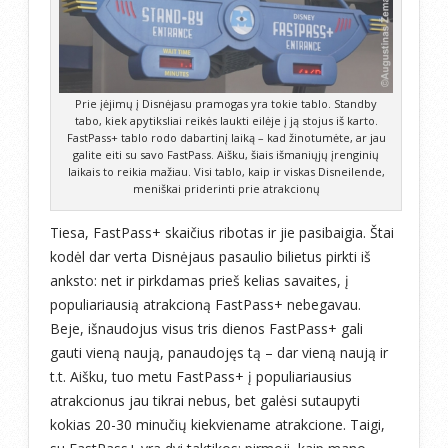
Prie įėjimų į Disnėjasu pramogas yra tokie tablo. Standby
tabo, kiek apytiksliai reikės laukti eilėje į ją stojus iš karto.
FastPass+ tablo rodo dabartinį laiką – kad žinotumėte, ar jau
galite eiti su savo FastPass. Aišku, šiais išmaniųjų įrenginių
laikais to reikia mažiau. Visi tablo, kaip ir viskas Disneilende,
meniškai priderinti prie atrakcionų
Tiesa, FastPass+ skaičius ribotas ir jie pasibaigia. Štai
kodėl dar verta Disnėjaus pasaulio bilietus pirkti iš
anksto: net ir pirkdamas prieš kelias savaites, į
populiariausią atrakcioną FastPass+ nebegavau.
Beje, išnaudojus visus tris dienos FastPass+ gali
gauti vieną naują, panaudojęs tą – dar vieną naują ir
t.t. Aišku, tuo metu FastPass+ į populiariausius
atrakcionus jau tikrai nebus, bet galėsi sutaupyti
kokias 20-30 minučių kiekviename atrakcione. Taigi,