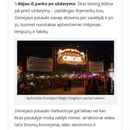
5.
Išėjau iš parko po uždarymo
. Šitas tiesiog būtina:
juk prieš uždarymą – įspūdingas fejerverkų šou,
Disnėjaus pasaulis savaip atsiveria per saulėlydį ir po
jo, kuomet nuostabiai apšviečiamas milijonais
lempučių ir fakelų.
Apšviestas Disnėjaus Magic Kingdom parkas vakare
Disnėjaus pasaulio darbuotojai gal labiau nei kas
kitas pasaulyje moka valdyti minias: atrakcionai veikia
tarsi žmonių konvejeriai, eilės skirstomos ir