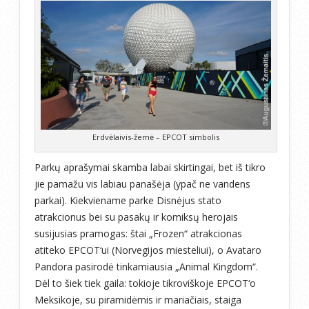
Erdvėlaivis-žemė – EPCOT simbolis
Parkų aprašymai skamba labai skirtingai, bet iš tikro
jie pamažu vis labiau panašėja (ypač ne vandens
parkai). Kiekviename parke Disnėjus stato
atrakcionus bei su pasakų ir komiksų herojais
susijusias pramogas: štai „Frozen“ atrakcionas
atiteko EPCOT‘ui (Norvegijos miesteliui), o Avataro
Pandora pasirodė tinkamiausia „Animal Kingdom“.
Dėl to šiek tiek gaila: tokioje tikroviškoje EPCOT‘o
Meksikoje, su piramidėmis ir mariačiais, staiga