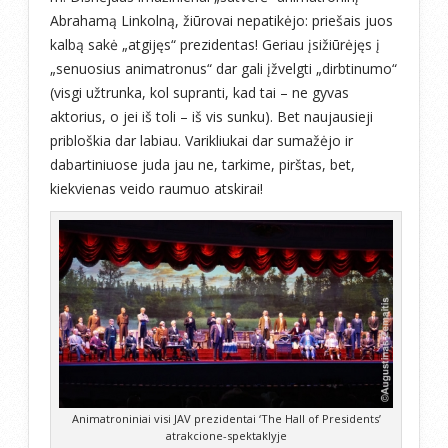
Abrahamą Linkolną, žiūrovai nepatikėjo: priešais juos
kalbą sakė „atgijęs“ prezidentas! Geriau įsižiūrėjęs į
„senuosius animatronus“ dar gali įžvelgti „dirbtinumo“
(visgi užtrunka, kol supranti, kad tai – ne gyvas
aktorius, o jei iš toli – iš vis sunku). Bet naujausieji
pribloškia dar labiau. Varikliukai dar sumažėjo ir
dabartiniuose juda jau ne, tarkime, pirštas, bet,
kiekvienas veido raumuo atskirai!
Animatroniniai visi JAV prezidentai ‘The Hall of Presidents’
atrakcione-spektaklyje