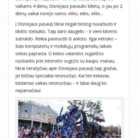
vaikams 4 dienų Disnėjaus pasaulio bilietą, o jau po 2
dienų vaikai norėjo namo: eilės, eilės, eilės…
Į Disnėjaus pasaulį tikrai negali tiesiog nuvažiuoti ir
tikėtis stebuklo. Taip daro daugelis – ir vieni kitiems
sutrukdo. Reikia pasiruošti iš anksto. Ilgai netruko –
šiais kompiuterių ir mobiliųjų programėlių laikais
viskas paprasta. O kelios valandos sugaištos
ruošiantis prie interneto sugrįžo su kaupu: manau,
tikrai nerašyčiau apie Disnėjaus pasaulį taip gražiai,
jei būčiau specialiai nesiruošęs. Kai ten keliavau
būdamas vaikas nesiruošiau – ir labai daug ko
nepamačiau!