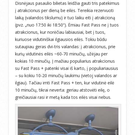
Disnėjaus pasaulio bilietas leidžia gauti tris patekimus
į atrakcionus per dieną be eilės. Tereikia rezervuoti
laiką (valandos tikslumu) ir tuo laiku eiti į atrakcioną
(pvz. „nuo 17:50 iki 18:50“). Ėmiau Fast Pass ne į tuos
atrakcionus, kur norėčiau labiausiai, bet į tuos,
kuriuose vidutiniškai ilgiausios eilės. Tokiu būdu
sutaupiau geras dvi-tris valandas: į atrakcionus, prie
kurių vidutinės eilės ~60-70 minučių, užėjau per
kokias 10 minučių. Į mažiau populiarius atrakcionus
su Fast Pass + patenki visai iš karto, į populiariausius
– su kokiu 10-20 minučių laukimu (vietoj valandos ar
ilgiau). Tačiau imti Fast Pass + ten, kur vidutinė eilė
10 minučių, tikrai neverta: geriau atstovėti eilę, o
greičiausiai rasi ir metą kada tos eilės visai nebus.