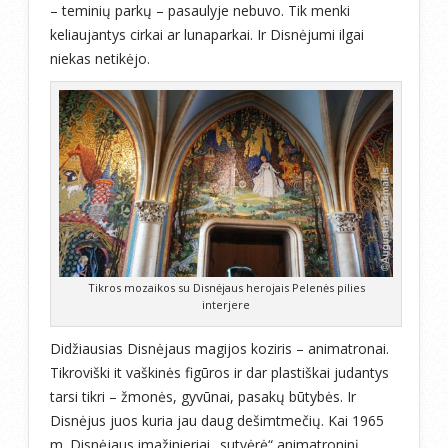
– teminių parkų – pasaulyje nebuvo. Tik menki
keliaujantys cirkai ar lunaparkai. Ir Disnėjumi ilgai
niekas netikėjo.
Tikros mozaikos su Disnėjaus herojais Pelenės pilies
interjere
Didžiausias Disnėjaus magijos koziris – animatronai.
Tikroviški it vaškinės figūros ir dar plastiškai judantys
tarsi tikri – žmonės, gyvūnai, pasakų būtybės. Ir
Disnėjus juos kuria jau daug dešimtmečių. Kai 1965
m. Disnėjaus imažinieriai „sutvėrė“ animatroninį