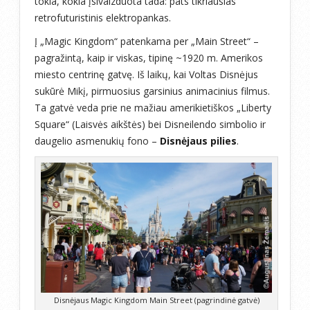
tokia, kokia įsivaizduota tada: pats tikriausias
retrofuturistinis elektropankas.
Į „Magic Kingdom“ patenkama per „Main Street“ –
pagražintą, kaip ir viskas, tipinę ~1920 m. Amerikos
miesto centrinę gatvę. Iš laikų, kai Voltas Disnėjus
sukūrė Mikį, pirmuosius garsinius animacinius filmus.
Ta gatvė veda prie ne mažiau amerikietiškos „Liberty
Square“ (Laisvės aikštės) bei Disneilendo simbolio ir
daugelio asmenukių fono –
Disnėjaus pilies
.
Disnėjaus Magic Kingdom Main Street (pagrindinė gatvė)