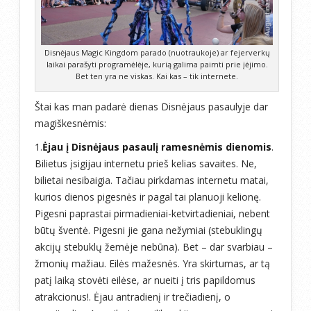
Disnėjaus Magic Kingdom parado (nuotraukoje) ar fejerverkų
laikai parašyti programėlėje, kurią galima paimti prie įėjimo.
Bet ten yra ne viskas. Kai kas – tik internete.
Štai kas man padarė dienas Disnėjaus pasaulyje dar
magiškesnėmis:
1.
Ėjau į Disnėjaus pasaulį ramesnėmis dienomis
.
Bilietus įsigijau internetu prieš kelias savaites. Ne,
bilietai nesibaigia. Tačiau pirkdamas internetu matai,
kurios dienos pigesnės ir pagal tai planuoji kelionę.
Pigesni paprastai pirmadieniai-ketvirtadieniai, nebent
būtų šventė. Pigesni jie gana nežymiai (stebuklingų
akcijų stebuklų žemėje nebūna). Bet – dar svarbiau –
žmonių mažiau. Eilės mažesnės. Yra skirtumas, ar tą
patį laiką stovėti eilėse, ar nueiti į tris papildomus
atrakcionus!. Ėjau antradienį ir trečiadienį, o