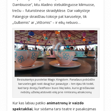
Dambiuose“, kitu Aladino stebuklinguose kilimuose,
trečiu – futuristinėse skraidyklėse. Dar vaikystėje
Palangoje skraidžiau tokioje pat karuselėje, tik
„Gulbėmis“ ar „Vištomis“ – ir eilių nebuvo…
Besisukantys puodeliai Magic Kingdom. Panašaus pobūdžio
karuseles gali rasti daug kur pasaulyje – ten ėjau tik todėl,
kad tarp dviejų FastPass+ buvo likę laiko, kurio greičiausiai
nebūtų užtekę atstovėti eilę prie rimtesnių atrakcionų
Kur kas labiau patiko
animatronų ir vaizdo
spektakliai
, kur sėdama tarsi teatre ir pasakojimas