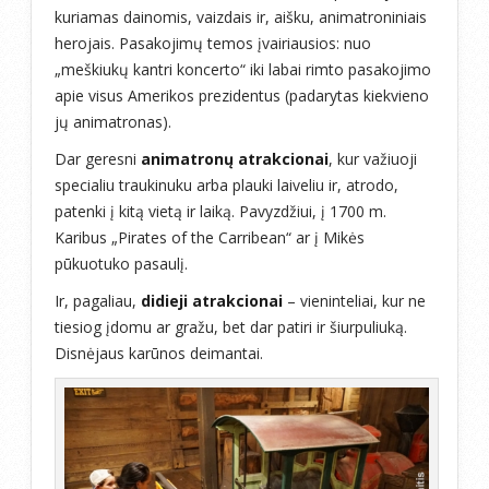
kuriamas dainomis, vaizdais ir, aišku, animatroniniais
herojais. Pasakojimų temos įvairiausios: nuo
„meškiukų kantri koncerto“ iki labai rimto pasakojimo
apie visus Amerikos prezidentus (padarytas kiekvieno
jų animatronas).
Dar geresni
animatronų atrakcionai
, kur važiuoji
specialiu traukinuku arba plauki laiveliu ir, atrodo,
patenki į kitą vietą ir laiką. Pavyzdžiui, į 1700 m.
Karibus „Pirates of the Carribean“ ar į Mikės
pūkuotuko pasaulį.
Ir, pagaliau,
didieji atrakcionai
– vieninteliai, kur ne
tiesiog įdomu ar gražu, bet dar patiri ir šiurpuliuką.
Disnėjaus karūnos deimantai.