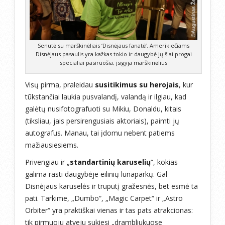
Senutė su marškinėliais ‘Disnėjaus fanatė’. Amerikiečiams
Disnėjaus pasaulis yra kažkas tokio ir daugybė jų šiai progai
specialiai pasiruošia, įsigyja marškinėlius
Visų pirma, praleidau
susitikimus su herojais
, kur
tūkstančiai laukia pusvalandį, valandą ir ilgiau, kad
galėtų nusifotografuoti su Mikiu, Donaldu, kitais
(tiksliau, jais persirengusiais aktoriais), paimti jų
autografus. Manau, tai įdomu nebent patiems
mažiausiesiems.
Privengiau ir „
standartinių karuselių
“, kokias
galima rasti daugybėje eilinių lunaparkų. Gal
Disnėjaus karuselės ir truputį gražesnės, bet esmė ta
pati. Tarkime, „Dumbo“, „Magic Carpet“ ir „Astro
Orbiter“ yra praktiškai vienas ir tas pats atrakcionas:
tik pirmuoju atveju sukiesi „drambliukuose