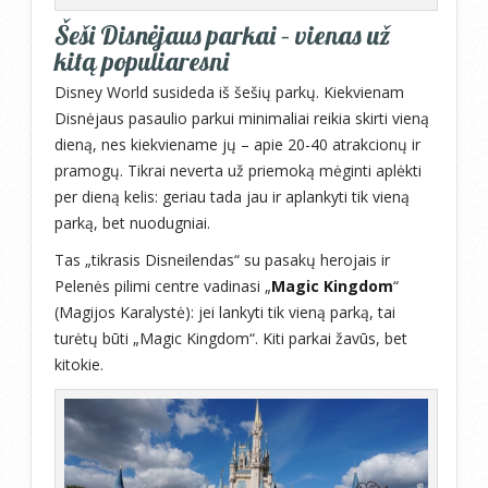
Šeši Disnėjaus parkai – vienas už
kitą populiaresni
Disney World susideda iš šešių parkų. Kiekvienam
Disnėjaus pasaulio parkui minimaliai reikia skirti vieną
dieną, nes kiekviename jų – apie 20-40 atrakcionų ir
pramogų. Tikrai neverta už priemoką mėginti aplėkti
per dieną kelis: geriau tada jau ir aplankyti tik vieną
parką, bet nuodugniai.
Tas „tikrasis Disneilendas“ su pasakų herojais ir
Pelenės pilimi centre vadinasi „
Magic Kingdom
“
(Magijos Karalystė): jei lankyti tik vieną parką, tai
turėtų būti „Magic Kingdom“. Kiti parkai žavūs, bet
kitokie.