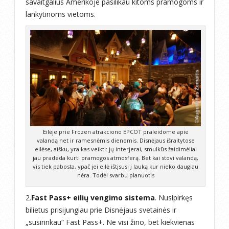
savaitgalius Amerikoje pasilikau kitoms pramogoms ir
lankytinoms vietoms.
Eilėje prie Frozen atrakciono EPCOT praleidome apie
valandą net ir ramesnėmis dienomis. Disnėjaus išraitytose
eilėse, aišku, yra kas veikti: jų interjerai, smulkūs žaidimėliai
jau pradeda kurti pramogos atmosferą. Bet kai stovi valandą,
vis tiek pabosta, ypač jei eilė ištįsusi į lauką kur nieko daugiau
nėra. Todėl svarbu planuotis
2.
Fast Pass+ eilių vengimo sistema
. Nusipirkęs
bilietus prisijungiau prie Disnėjaus svetainės ir
„susirinkau“ Fast Pass+. Ne visi žino, bet kiekvienas