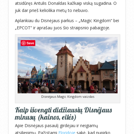
atsidūręs Antulis Donaldas kažkaip viską sugadina. O
juk dar prieš keliolika metų to nebuvo.
Aplankiau du Disnėjaus parkus – „Magic Kingdom“ bei
„EPCOT“ ir aprašau juos šio straipsnio pabaigoje.
Save
Disnėjaus Magic Kingdom vaizdas
Kaip išvengti didžiausių Disnėjaus
minusų (kainos, eilės)
Apie Disnėjaus pasaulį girdėjau ir neigiamų
atsiliepimų. Pažįstami
Floridoje
sakė, kad nupirko