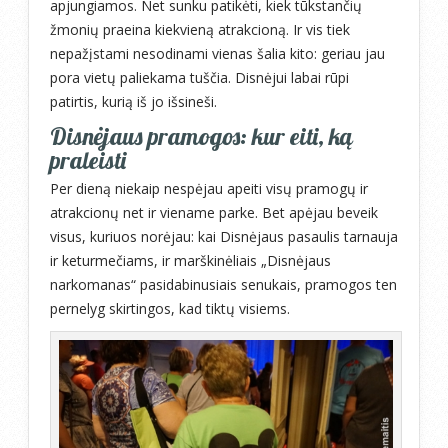
apjungiamos. Net sunku patikėti, kiek tūkstančių
žmonių praeina kiekvieną atrakcioną. Ir vis tiek
nepažįstami nesodinami vienas šalia kito: geriau jau
pora vietų paliekama tuščia. Disnėjui labai rūpi
patirtis, kurią iš jo išsineši.
Disnėjaus pramogos: kur eiti, ką
praleisti
Per dieną niekaip nespėjau apeiti visų pramogų ir
atrakcionų net ir viename parke. Bet apėjau beveik
visus, kuriuos norėjau: kai Disnėjaus pasaulis tarnauja
ir keturmečiams, ir marškinėliais „Disnėjaus
narkomanas“ pasidabinusiais senukais, pramogos ten
pernelyg skirtingos, kad tiktų visiems.