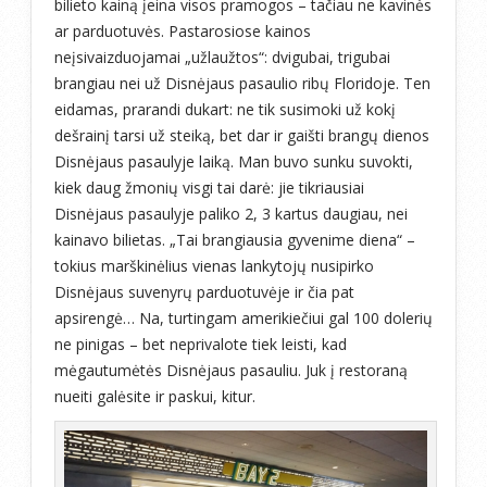
bilieto kainą įeina visos pramogos – tačiau ne kavinės
ar parduotuvės. Pastarosiose kainos
neįsivaizduojamai „užlaužtos“: dvigubai, trigubai
brangiau nei už Disnėjaus pasaulio ribų Floridoje. Ten
eidamas, prarandi dukart: ne tik susimoki už kokį
dešrainį tarsi už steiką, bet dar ir gaišti brangų dienos
Disnėjaus pasaulyje laiką. Man buvo sunku suvokti,
kiek daug žmonių visgi tai darė: jie tikriausiai
Disnėjaus pasaulyje paliko 2, 3 kartus daugiau, nei
kainavo bilietas. „Tai brangiausia gyvenime diena“ –
tokius marškinėlius vienas lankytojų nusipirko
Disnėjaus suvenyrų parduotuvėje ir čia pat
apsirengė… Na, turtingam amerikiečiui gal 100 dolerių
ne pinigas – bet neprivalote tiek leisti, kad
mėgautumėtės Disnėjaus pasauliu. Juk į restoraną
nueiti galėsite ir paskui, kitur.