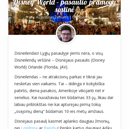
Disney World – pasaulio pramogų
sostinė
Augustinas Žemaitis
|
0 komentarų
Disneilendas! Lygių pasaulyje jiems nėra, o visų
Disneilendų viršūnė – Disnėjaus pasaulis (Disney
World) Orlande (Florida, JAV).
Disneilendas – ne atrakcionų parkas ir tikrai jau
neskirtas vien vaikams. Tai – didinga ir kokybiška
patirtis, diena pasakos, Amerikoje viliojanti net ir
senelius. Kai nuvažiavau ten būdamas 33-jų, likau dar
labiau priblokštas nei kai apturėjau pirmą tokią
„svajonių dieną“ būdamas 10-ies metų amžiaus.
Disnėjaus pasaulį kasmet aplanko daugiau žmonių,
nei
Londoną
ar
Paryžių
! Penkis kartus daugiau! Aišku,