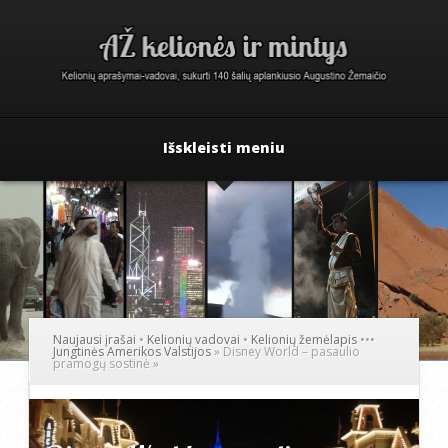
Išskleisti meniu
Naujausi įrašai
•
Kelionių vadovai
•
Kelionių žemėlapis
•
•
•
Jungtinės Amerikos Valstijos
»
Disney World – pasaulio
pramogų sostinė
»