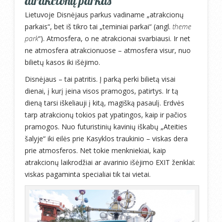
atrakcionų parkas
Lietuvoje Disnėjaus parkus vadiname „atrakcionų
parkais“, bet iš tikro tai „teminiai parkai“ (angl.
theme
park
“). Atmosfera, o ne atrakcionai svarbiausi. Ir net
ne atmosfera atrakcionuose – atmosfera visur, nuo
bilietų kasos iki išėjimo.
Disnėjaus – tai patritis. Į parką perki bilietą visai
dienai, į kurį įeina visos pramogos, patirtys. Ir tą
dieną tarsi iškeliauji į kitą, magišką pasaulį. Erdvės
tarp atrakcionų tokios pat ypatingos, kaip ir pačios
pramogos. Nuo futuristinių kavinių iškabų „Ateities
šalyje“ iki eilės prie Kasyklos traukinio – viskas dera
prie atmosferos. Net tokie menkniekiai, kaip
atrakcionų laikrodžiai ar avarinio išėjimo EXIT ženklai:
viskas pagaminta specialiai tik tai vietai.