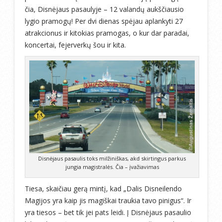
čia, Disnėjaus pasaulyje – 12 valandų aukščiausio
lygio pramogų! Per dvi dienas spėjau aplankyti 27
atrakcionus ir kitokias pramogas, o kur dar paradai,
koncertai, fejerverkų šou ir kita.
Disnėjaus pasaulis toks milžiniškas, akd skirtingus parkus
jungia magistralės. Čia – įvažiavimas
Tiesa, skaičiau gerą mintį, kad „Dalis Disneilendo
Magijos yra kaip jis magiškai traukia tavo pinigus“. Ir
yra tiesos – bet tik jei pats leidi. Į Disnėjaus pasaulio