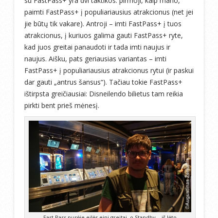
su FastPass+ yra dvi taktikos: pirmoji, kaip mano,
paimti FastPass+ į populiariausius atrakcionus (net jei
jie būtų tik vakare). Antroji – imti FastPass+ į tuos
atrakcionus, į kuriuos galima gauti FastPass+ ryte,
kad juos greitai panaudoti ir tada imti naujus ir
naujus. Aišku, pats geriausias variantas – imti
FastPass+ į populiariausius atrakcionus rytui (ir paskui
dar gauti „antrus šansus“). Tačiau tokie FastPass+
ištirpsta greičiausiai: Disneilendo bilietus tam reikia
pirkti bent prieš mėnesį.
Fast Pass pusėje eilės eini greitai, o Standby – iš lėto