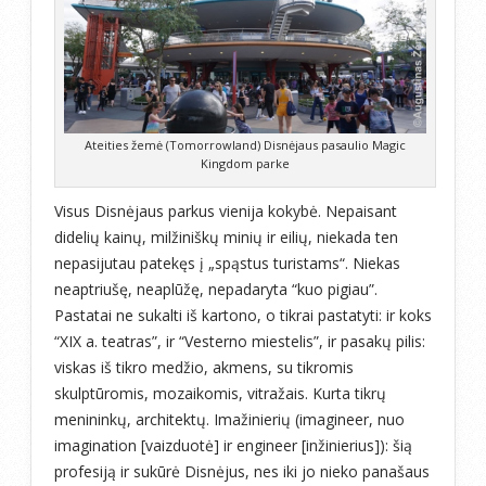
Ateities žemė (Tomorrowland) Disnėjaus pasaulio Magic
Kingdom parke
Visus Disnėjaus parkus vienija kokybė. Nepaisant
didelių kainų, milžiniškų minių ir eilių, niekada ten
nepasijutau patekęs į „spąstus turistams“. Niekas
neaptriušę, neaplūžę, nepadaryta “kuo pigiau”.
Pastatai ne sukalti iš kartono, o tikrai pastatyti: ir koks
“XIX a. teatras”, ir “Vesterno miestelis”, ir pasakų pilis:
viskas iš tikro medžio, akmens, su tikromis
skulptūromis, mozaikomis, vitražais. Kurta tikrų
menininkų, architektų. Imažinierių (imagineer, nuo
imagination [vaizduotė] ir engineer [inžinierius]): šią
profesiją ir sukūrė Disnėjus, nes iki jo nieko panašaus