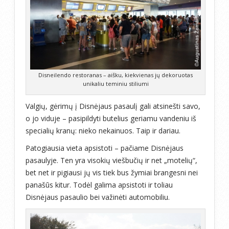
Disneilendo restoranas – aišku, kiekvienas jų dekoruotas
unikaliu teminiu stiliumi
Valgių, gėrimų į Disnėjaus pasaulį gali atsinešti savo,
o jo viduje – pasipildyti butelius geriamu vandeniu iš
specialių kranų: nieko nekainuos. Taip ir dariau.
Patogiausia vieta apsistoti – pačiame Disnėjaus
pasaulyje. Ten yra visokių viešbučių ir net „motelių“,
bet net ir pigiausi jų vis tiek bus žymiai brangesni nei
panašūs kitur. Todėl galima apsistoti ir toliau
Disnėjaus pasaulio bei važinėti automobiliu.