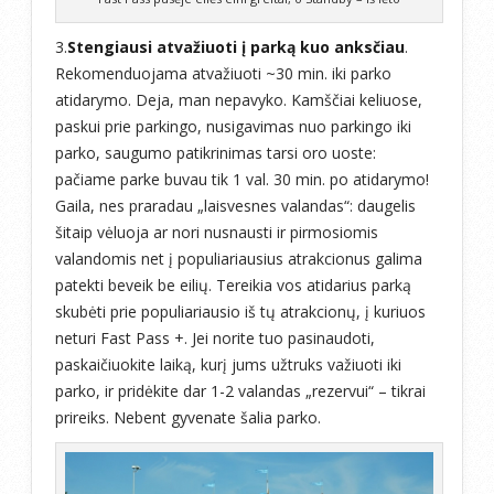
3.
Stengiausi atvažiuoti į parką kuo anksčiau
.
Rekomenduojama atvažiuoti ~30 min. iki parko
atidarymo. Deja, man nepavyko. Kamščiai keliuose,
paskui prie parkingo, nusigavimas nuo parkingo iki
parko, saugumo patikrinimas tarsi oro uoste:
pačiame parke buvau tik 1 val. 30 min. po atidarymo!
Gaila, nes praradau „laisvesnes valandas“: daugelis
šitaip vėluoja ar nori nusnausti ir pirmosiomis
valandomis net į populiariausius atrakcionus galima
patekti beveik be eilių. Tereikia vos atidarius parką
skubėti prie populiariausio iš tų atrakcionų, į kuriuos
neturi Fast Pass +. Jei norite tuo pasinaudoti,
paskaičiuokite laiką, kurį jums užtruks važiuoti iki
parko, ir pridėkite dar 1-2 valandas „rezervui“ – tikrai
prireiks. Nebent gyvenate šalia parko.