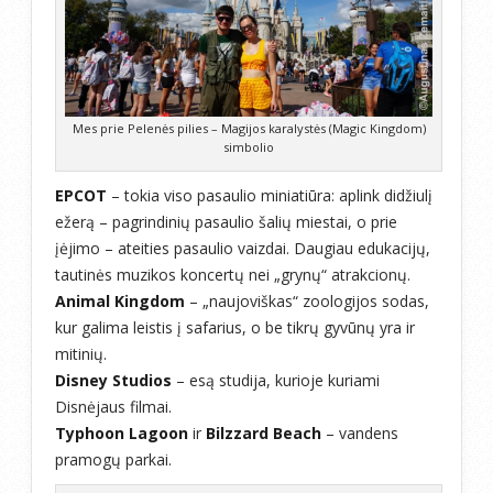
Mes prie Pelenės pilies – Magijos karalystės (Magic Kingdom)
simbolio
EPCOT
– tokia viso pasaulio miniatiūra: aplink didžiulį
ežerą – pagrindinių pasaulio šalių miestai, o prie
įėjimo – ateities pasaulio vaizdai. Daugiau edukacijų,
tautinės muzikos koncertų nei „grynų“ atrakcionų.
Animal Kingdom
– „naujoviškas“ zoologijos sodas,
kur galima leistis į safarius, o be tikrų gyvūnų yra ir
mitinių.
Disney Studios
– esą studija, kurioje kuriami
Disnėjaus filmai.
Typhoon Lagoon
ir
Bilzzard Beach
– vandens
pramogų parkai.