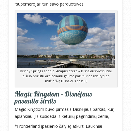
“superherojai” turi savo parduotuves.
Disney Springs zonoje. Anapus ežero – Disnėjaus viešbučiai,
o šiuo pririštu oro balionu galima pakilti ir apsidairyti po
milžinišką Disnėjaus pasaulį
Magic Kingdom – Disnėjaus
pasaulio širdis
Magic Kingdom buvo pirmasis Disnėjaus parkas, kurį
aplankiau. Jis susideda iš keturių pagrindinių žemių:
*Frontierland (pasienio šalyje) atkurti Laukiniai