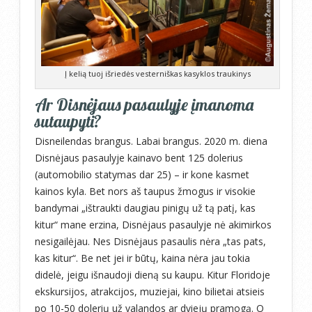
Į kelią tuoj išriedės vesterniškas kasyklos traukinys
Ar Disnėjaus pasaulyje įmanoma
sutaupyti?
Disneilendas brangus. Labai brangus. 2020 m. diena
Disnėjaus pasaulyje kainavo bent 125 dolerius
(automobilio statymas dar 25) – ir kone kasmet
kainos kyla. Bet nors aš taupus žmogus ir visokie
bandymai „ištraukti daugiau pinigų už tą patį, kas
kitur“ mane erzina, Disnėjaus pasaulyje nė akimirkos
nesigailėjau. Nes Disnėjaus pasaulis nėra „tas pats,
kas kitur“. Be net jei ir būtų, kaina nėra jau tokia
didelė, jeigu išnaudoji dieną su kaupu. Kitur Floridoje
ekskursijos, atrakcijos, muziejai, kino bilietai atsieis
po 10-50 dolerių už valandos ar dviejų pramogą. O