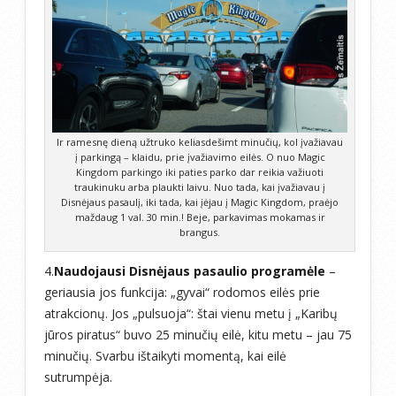
Ir ramesnę dieną užtruko keliasdešimt minučių, kol įvažiavau
į parkingą – klaidu, prie įvažiavimo eilės. O nuo Magic
Kingdom parkingo iki paties parko dar reikia važiuoti
traukinuku arba plaukti laivu. Nuo tada, kai įvažiavau į
Disnėjaus pasaulį, iki tada, kai įėjau į Magic Kingdom, praėjo
maždaug 1 val. 30 min.! Beje, parkavimas mokamas ir
brangus.
4.
Naudojausi Disnėjaus pasaulio programėle
–
geriausia jos funkcija: „gyvai“ rodomos eilės prie
atrakcionų. Jos „pulsuoja“: štai vienu metu į „Karibų
jūros piratus“ buvo 25 minučių eilė, kitu metu – jau 75
minučių. Svarbu ištaikyti momentą, kai eilė
sutrumpėja.