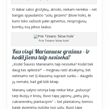
O dabar salos grožybių, atrodo, niekam nereikia – net
bangas spjaudančio “uolų geizerio” (blow hole), iki
kurio teko važiuoti palei aptvertus, nesprogusių
bombų esą pilnus laukus.
Prie Tiniano ‘blow hole’
Kas visgi Marianuose gražaus – ir
kodėl jiems taip nesiseka?
„Kodėl Šiaurės Marianams taip nesiseka? Kodėl tiek
daug kas apleista?“ – mėginau rasti atsakymą, bet
vietiniams net šį klausimą suprasti sunku – daugelis
jų nematė, kad gali būti kitaip.
Marianų salyno istorija kaip niekur kitur „pulsuoja“
tarp iliuzijų ir krizių. Buvo tapę japonų „pietų jūrų
cukranendrių plantacijom“ – bet plantatorių šeimos
baigė gyvenimą nušokę nuo uolų. Buvo tapę