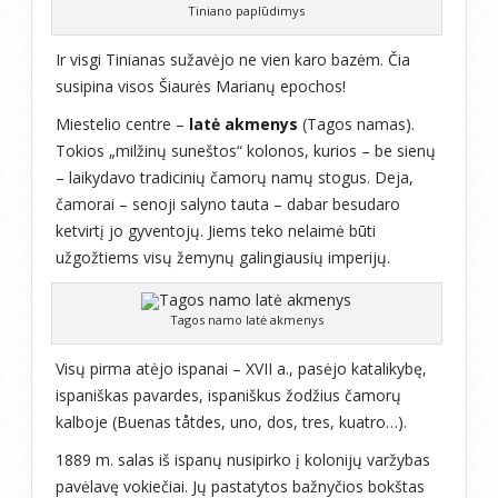
Tiniano paplūdimys
Ir visgi Tinianas sužavėjo ne vien karo bazėm. Čia
susipina visos Šiaurės Marianų epochos!
Miestelio centre –
latė akmenys
(Tagos namas).
Tokios „milžinų suneštos“ kolonos, kurios – be sienų
– laikydavo tradicinių čamorų namų stogus. Deja,
čamorai – senoji salyno tauta – dabar besudaro
ketvirtį jo gyventojų. Jiems teko nelaimė būti
užgožtiems visų žemynų galingiausių imperijų.
Tagos namo latė akmenys
Visų pirma atėjo ispanai – XVII a., pasėjo katalikybę,
ispaniškas pavardes, ispaniškus žodžius čamorų
kalboje (Buenas tåtdes, uno, dos, tres, kuatro…).
1889 m. salas iš ispanų nusipirko į kolonijų varžybas
pavėlavę vokiečiai. Jų pastatytos bažnyčios bokštas