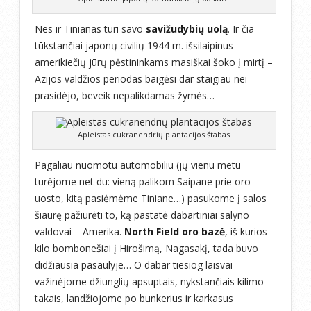
Nes ir Tinianas turi savo
savižudybių uolą
. Ir čia
tūkstančiai japonų civilių 1944 m. išsilaipinus
amerikiečių jūrų pėstininkams masiškai šoko į mirtį –
Azijos valdžios periodas baigėsi dar staigiau nei
prasidėjo, beveik nepalikdamas žymės…
Apleistas cukranendrių plantacijos štabas
Pagaliau nuomotu automobiliu (jų vienu metu
turėjome net du: vieną palikom Saipane prie oro
uosto, kitą pasiėmėme Tiniane…) pasukome į salos
šiaurę pažiūrėti to, ką pastatė dabartiniai salyno
valdovai – Amerika.
North Field oro bazė
, iš kurios
kilo bombonešiai į Hirošimą, Nagasakį, tada buvo
didžiausia pasaulyje… O dabar tiesiog laisvai
važinėjome džiunglių apsuptais, nykstančiais kilimo
takais, landžiojome po bunkerius ir karkasus