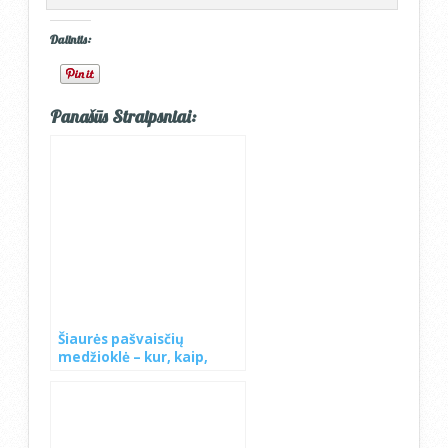
Dalintis:
Panašūs Straipsniai:
Šiaurės pašvaisčių
medžioklė – kur, kaip,
kada?