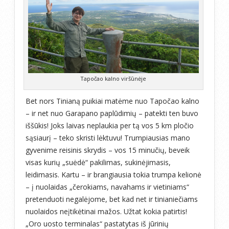
Tapočao kalno viršūnėje
Bet nors Tinianą puikiai matėme nuo Tapočao kalno
– ir net nuo Garapano paplūdimių – patekti ten buvo
iššūkis! Joks laivas neplaukia per tą vos 5 km pločio
sąsiaurį – teko skristi lėktuvu! Trumpiausias mano
gyvenime reisinis skrydis – vos 15 minučių, beveik
visas kurių „suėdė“ pakilimas, sukinėjimasis,
leidimasis. Kartu – ir brangiausia tokia trumpa kelionė
– į nuolaidas „čerokiams, navahams ir vietiniams“
pretenduoti negalėjome, bet kad net ir tinianiečiams
nuolaidos neįtikėtinai mažos. Užtat kokia patirtis!
„Oro uosto terminalas“ pastatytas iš jūrinių