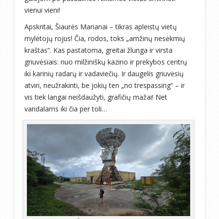
vienui vieni!
Apskritai, Šiaurės Marianai – tikras apleistų vietų
mylėtojų rojus! Čia, rodos, toks „amžinų nesėkmių
kraštas“. Kas pastatoma, greitai žlunga ir virsta
griuvėsiais: nuo milžiniškų kazino ir prekybos centrų
iki karinių radarų ir vadaviečių. Ir daugelis griuvėsių
atviri, neužrakinti, be jokių ten „no trespassing“ – ir
vis tiek langai neišdaužyti, grafičių mažai! Net
vandalams iki čia per toli…