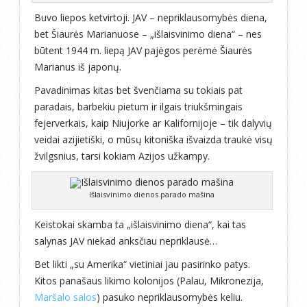
Buvo liepos ketvirtoji. JAV – nepriklausomybės diena,
bet Šiaurės Marianuose – „išlaisvinimo diena“ – nes
būtent 1944 m. liepą JAV pajėgos perėmė Šiaurės
Marianus iš japonų.
Pavadinimas kitas bet švenčiama su tokiais pat
paradais, barbekiu pietum ir ilgais triukšmingais
fejerverkais, kaip Niujorke ar Kalifornijoje – tik dalyvių
veidai azijietiški, o mūsų kitoniška išvaizda traukė visų
žvilgsnius, tarsi kokiam Azijos užkampy.
Išlaisvinimo dienos parado mašina
Keistokai skamba ta „išlaisvinimo diena“, kai tas
salynas JAV niekad anksčiau nepriklausė…
Bet likti „su Amerika“ vietiniai jau pasirinko patys.
Kitos panašaus likimo kolonijos (Palau, Mikronezija,
Maršalo salos
) pasuko nepriklausomybės keliu.