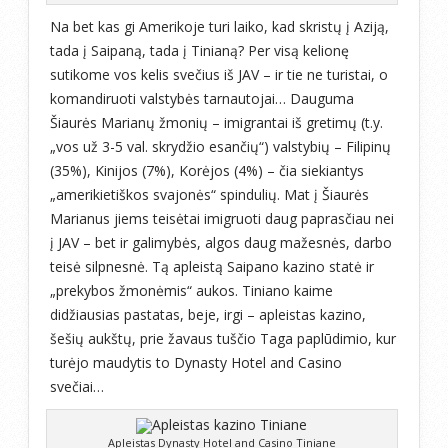
Na bet kas gi Amerikoje turi laiko, kad skristų į Aziją,
tada į Saipaną, tada į Tinianą? Per visą kelionę
sutikome vos kelis svečius iš JAV – ir tie ne turistai, o
komandiruoti valstybės tarnautojai… Dauguma
Šiaurės Marianų žmonių – imigrantai iš gretimų (t.y.
„vos už 3-5 val. skrydžio esančių“) valstybių – Filipinų
(35%), Kinijos (7%), Korėjos (4%) – čia siekiantys
„amerikietiškos svajonės“ spindulių. Mat į Šiaurės
Marianus jiems teisėtai imigruoti daug paprasčiau nei
į JAV – bet ir galimybės, algos daug mažesnės, darbo
teisė silpnesnė. Tą apleistą Saipano kazino statė ir
„prekybos žmonėmis“ aukos. Tiniano kaime
didžiausias pastatas, beje, irgi – apleistas kazino,
šešių aukštų, prie žavaus tuščio Taga paplūdimio, kur
turėjo maudytis to Dynasty Hotel and Casino
svečiai…
Apleistas Dynasty Hotel and Casino Tiniane