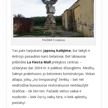
PACBAR II radaras
Tas pats tarpukario
japonų kalėjime
, kur laikyti ir
Antrojo pasaulinio karo belaisviai. Bet labiausiai
pribloškė
La Fiesta Mall
prekybos centras –
uždarytas dar 2004 m. ir paliktas džiunglėms. Medžių
šaknys prakirtusios jo betonines konstrukcijas. Viskas
atlapa, jokių „no trespassing“ ženklų – bet net
veidrodžiai buvusiuose restoranuose neišdaužyti!
Grafičiai – tik šen ten. Pažaidė vietos vaikai ir
nusibodo – kiek čia tų vaikų tėra, o kiek apleistų
pastatų!..