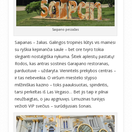
Saipano peizažas
Saipanas – žalias. Galingos tropinės liūtys vis mainėsi
su ryškia kepinančia saule – bet ore tvyro tokia
slegianti nostalgiška nykuma. Šitiek apleistų pastatų!
Rodos, kas antras sostinės Garapano restoranas,
parduotuvė – uždaryta. Vienintelis prekybos centras –
ir tas nebeveikia. O viršum miestelio stypso
milžiniškas kazino – toks paauksuotas, spindintis,
tarsi perkeltas iš Las Vegaso… Bet jis taip ir pilnai
neužbaigtas, o jau apgriuvęs. Limuzinas turėjęs
vežioti VIP svečius – surūdijusiais šonais.