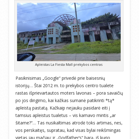
Apleistas La Fiesta Mall prekybos centras
Pasiknisimas „Google“ privedė prie baisesnių
istorijų… Štai 2012 m. to prekybos centro tualete
rastas išprievartautos moters lavonas – pora savaičių
po jos dingimo, kai kažkas sumanė patikrinti *tą*
apleistą pastatą. Kažkaip nejauku pasidarė eiti į
tamsius apleistus tualetus – vis kamavo mintis „ar
šitame?“… Tas nusikaltimas atrodė toks artimas, nes,
vos perskaitęs, supratau, kad visas bylai reikšmingas
vietas jau mačiau: ir „Godfather‘s“ barą, iš kurio