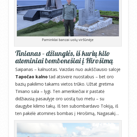
Paminklai banzai uolų viršūnėje
Tinianas – džiunglės, iš kurių kilo
atominiai bombonešiai į Hirošimą
Saipanas – kalnuotas. Vaizdas nuo aukščiausio saloje
Tapočao kalno
tad atsivėrė nuostabus – bet oro
bazių pakilimo takams vietos trūko. Užtat gretima
Tiniano sala – lygi. Ten amerikiečiai ir pastatė
didžiausią pasaulyje oro uostą tuo metu – su
daugybe kilimo takų. Iš ten subombardavo Tokiją, iš
ten pakėlė atomines bombas į Hirošimą, Nagasakį…