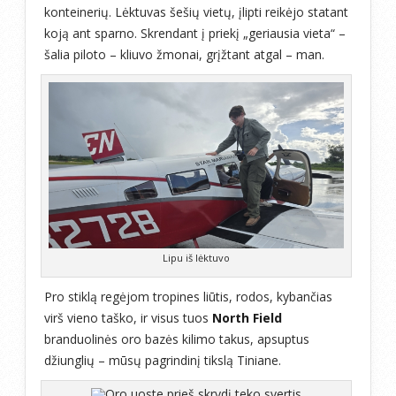
konteinerių. Lėktuvas šešių vietų, įlipti reikėjo statant
koją ant sparno. Skrendant į priekį „geriausia vieta“ –
šalia piloto – kliuvo žmonai, grįžtant atgal – man.
Lipu iš lėktuvo
Pro stiklą regėjom tropines liūtis, rodos, kybančias
virš vieno taško, ir visus tuos
North Field
branduolinės oro bazės kilimo takus, apsuptus
džiunglių – mūsų pagrindinį tikslą Tiniane.