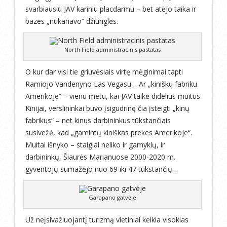
svarbiausiu JAV kariniu placdarmu – bet atėjo taika ir
bazes „nukariavo“ džiunglės.
North Field administracinis pastatas
O kur dar visi tie griuvėsiais virtę mėginimai tapti
Ramiojo Vandenyno Las Vegasu… Ar „kinišku fabriku
Amerikoje“ – vienu metu, kai JAV taikė didelius muitus
Kinijai, verslininkai buvo įsigudrinę čia įsteigti „kinų
fabrikus“ – net kinus darbininkus tūkstančiais
susivežė, kad „gamintų kiniškas prekes Amerikoje“.
Muitai išnyko – staigiai neliko ir gamyklų, ir
darbininkų, Šiaurės Marianuose 2000-2020 m.
gyventojų sumažėjo nuo 69 iki 47 tūkstančių…
Garapano gatvėje
Už neįsivažiuojantį turizmą vietiniai keikia visokias