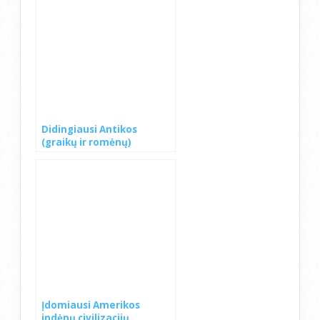
Didingiausi Antikos
(graikų ir romėnų)
griuvėsiai
Įdomiausi Amerikos
indėnų civilizacijų