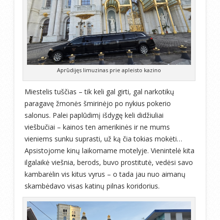
Aprūdijęs limuzinas prie apleisto kazino
Miestelis tuščias – tik keli gal girti, gal narkotikų
paragavę žmonės šmirinėjo po nykius pokerio
salonus. Palei paplūdimį išdygę keli didžiuliai
viešbučiai – kainos ten amerikinės ir ne mums
vieniems sunku suprasti, už ką čia tokias mokėti…
Apsistojome kinų laikomame motelyje. Vienintelė kita
ilgalaikė viešnia, berods, buvo prostitutė, vedėsi savo
kambarėlin vis kitus vyrus – o tada jau nuo aimanų
skambėdavo visas katinų pilnas koridorius.