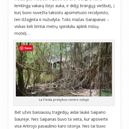
lemtingą vakarą išėjo auka, ir didįjį brangųjį viešbutį, į
kurį buvo nuvežta taksistu apsimetusio recidyvisto,
ten išžaginta ir nužudyta. Toks mažas Garapanas –
viskas keli šimtai metrų spinduliu aplink mūsų
motelį…
Save
La Fiesta prekybos centro viduje
Bet užvis baisiausių tragedijų aidai laukė Saipano
šiaurėje. Nes Saipanas buvo ta vieta, kur apsivertė
visa Antrojo pasaulinio karo istorija. Nes tai buvo