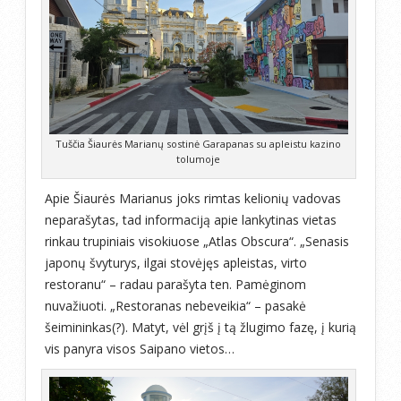
Tuščia Šiaurės Marianų sostinė Garapanas su apleistu kazino
tolumoje
Apie Šiaurės Marianus joks rimtas kelionių vadovas
neparašytas, tad informaciją apie lankytinas vietas
rinkau trupiniais visokiuose „Atlas Obscura“. „Senasis
japonų švyturys, ilgai stovėjęs apleistas, virto
restoranu“ – radau parašyta ten. Pamėginom
nuvažiuoti. „Restoranas nebeveikia“ – pasakė
šeimininkas(?). Matyt, vėl grįš į tą žlugimo fazę, į kurią
vis panyra visos Saipano vietos…