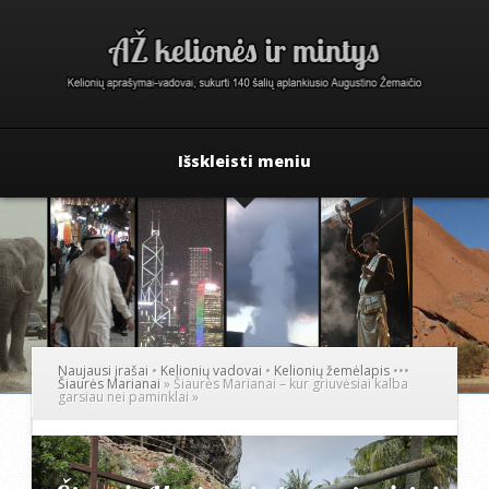
Išskleisti meniu
Naujausi įrašai
•
Kelionių vadovai
•
Kelionių žemėlapis
•
•
•
Šiaurės Marianai
»
Šiaurės Marianai – kur griuvėsiai kalba
garsiau nei paminklai
»