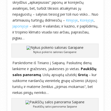
skrydžius „apkarpiusias“ japonų ar korėjiečių
avialinijas, bet, turbūt tikrasis atsakymas jų
nepaguostų – salynas tiesiog per toli nuo visko… Nuo
artimiausių turtingų didmiesčių –
Kinijoje
,
Korėjoje
,
Japonijoje
– skristi 4 valandas; ir kazino, ir paplūdimių,
ir tropinio klimato visada rasi arčiau, paprasčiau,
pigiau…
Nykus pokerio salonas Garapane
Parskridome iš Tiniano į Saipaną. Paskutinę dieną
lankėme ir gražesnes, jaukesnes jo vietas.
Paukščių
salos panoramą
. Uolų apsuptą užutėkį
Grotą
– kur
sutikome nardančią vienintelę grupę užsienio (Azijos)
turistų ir matėme ženklus „įėjimas mokamas“, bet
niekas pinigų nerinko…
Paukščių salos panorama Saipane