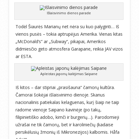
Išlaisvinimo dienos parade
Todėl Šiaurės Marianų net nėra su kuo palyginti… Iš
vienos pusės – tokia aptrupėjus Amerika. Vienas kitas
„McDonald‘s“ ar „Subway“, pikapai, Amerikos
didmiesčio geto atmosfera Garapane, reikia JAV vizos
ar ESTA.
Apleistas japonų kalėjimas Saipane
Iš kitos – dar stipriai „prasišauna“ čamorų kultūra.
Čamorai šokėjai išlaisvinimo dienoje. Skanus
nacionalinis patiekalas kelaguenas, kurį šiaip ne taip
radome vienoje Saipano kavinėje (po takų,
filipinietiško adobo, kimči ir burgerių…). Parodomieji
užrašai ne tik čamorų, bet ir karoliniečių (kadaise
persikėlusių žmonių iš Mikronezijos) kalbomis. Håfa