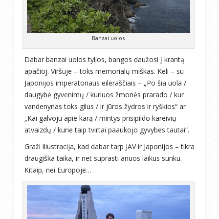
Banzai uolos
Dabar banzai uolos tylios, bangos daužosi į krantą
apačioj. Viršuje – toks memorialų miškas. Keli – su
Japonijos imperatoriaus eilėraščiais – „Po šia uola /
daugybė gyvenimų / kuriuos žmonės prarado / kur
vandenynas toks gilus / ir jūros žydros ir ryškios“ ar
„Kai galvoju apie karą / mintys prisipildo kareivių
atvaizdų / kurie taip tvirtai paaukojo gyvybes tautai“.
Graži iliustracija, kad dabar tarp JAV ir Japonijos – tikra
draugiška taika, ir net suprasti anuos laikus sunku.
Kitaip, nei Europoje…