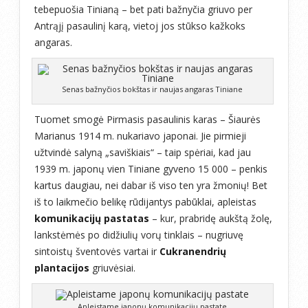
tebepuošia Tinianą – bet pati bažnyčia griuvo per
Antrąjį pasaulinį karą, vietoj jos stūkso kažkoks
angaras.
Senas bažnyčios bokštas ir naujas angaras Tiniane
Tuomet smogė Pirmasis pasaulinis karas – Šiaurės
Marianus 1914 m. nukariavo japonai. Jie pirmieji
užtvindė salyną „saviškiais“ – taip spėriai, kad jau
1939 m. japonų vien Tiniane gyveno 15 000 – penkis
kartus daugiau, nei dabar iš viso ten yra žmonių! Bet
iš to laikmečio belikę rūdijantys pabūklai, apleistas
komunikacijų pastatas
– kur, prabridę aukštą žolę,
lankstėmės po didžiulių vorų tinklais – nugriuvę
sintoistų šventovės vartai ir
Cukranendrių
plantacijos
griuvėsiai.
Apleistame japonų komunikacijų pastate