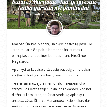
Šiaurės Marianai – kur griuvėsiai
kalba garsiau nei paminklai
Augustinas Žemaitis
|
0 komentarų
Mažose Šiaurės Marianų salelėse pasikeitė pasaulio
istorija! Tai iš čia pakilo bombonešiai numesti
pirmąsias branduolines bombas – ant Hirošimos,
Nagasakio.
Aplankyti tų kadaise didžiausių pasaulyje – o dabar
visiškai apleistų – oro bazių vykome ir mes.
Ten nerasi muziejų ir memorialų – neapsimoka
statyti! Tos vietos taip sunkiai pasiekiamos, kad net
didžiausi karo istorijos fanai randa ką aplankyti
arčiau… Užtat Šiaurės Marianuose, kaip niekur, dar
galėjom po pasaulinės reikšmės vietas šmirinėti