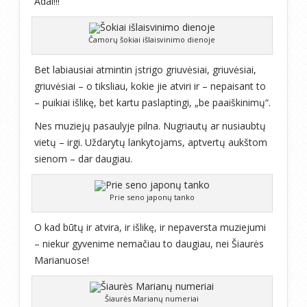
Adai!!!
Čamorų šokiai išlaisvinimo dienoje
Bet labiausiai atmintin įstrigo griuvėsiai, griuvėsiai,
griuvėsiai – o tiksliau, kokie jie atviri ir – nepaisant to
– puikiai išlikę, bet kartu paslaptingi, „be paaiškinimų“.
Nes muziejų pasaulyje pilna. Nugriautų ar nusiaubtų
vietų – irgi. Uždarytų lankytojams, aptvertų aukštom
sienom – dar daugiau.
Prie seno japonų tanko
O kad būtų ir atvira, ir išlikę, ir nepaversta muziejumi
– niekur gyvenime nemačiau to daugiau, nei Šiaurės
Marianuose!
Šiaurės Marianų numeriai