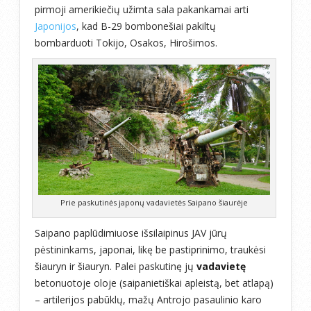
pirmoji amerikiečių užimta sala pakankamai arti
Japonijos
, kad B-29 bombonešiai pakiltų
bombarduoti Tokijo, Osakos, Hirošimos.
Prie paskutinės japonų vadavietės Saipano šiaurėje
Saipano paplūdimiuose išsilaipinus JAV jūrų
pėstininkams, japonai, likę be pastiprinimo, traukėsi
šiauryn ir šiauryn. Palei paskutinę jų
vadavietę
betonuotoje oloje (saipanietiškai apleistą, bet atlapą)
– artilerijos pabūklų, mažų Antrojo pasaulinio karo