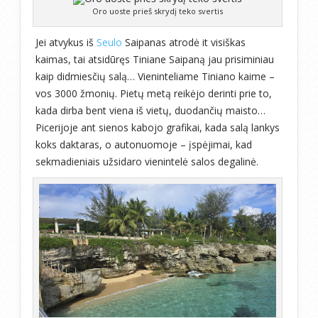
Oro uoste prieš skrydį teko svertis
Jei atvykus iš
Seulo
Saipanas atrodė it visiškas
kaimas, tai atsidūręs Tiniane Saipaną jau prisiminiau
kaip didmiesčių salą… Vieninteliame Tiniano kaime –
vos 3000 žmonių. Pietų metą reikėjo derinti prie to,
kada dirba bent viena iš vietų, duodančių maisto…
Picerijoje ant sienos kabojo grafikai, kada salą lankys
koks daktaras, o autonuomoje – įspėjimai, kad
sekmadieniais užsidaro vienintelė salos degalinė.