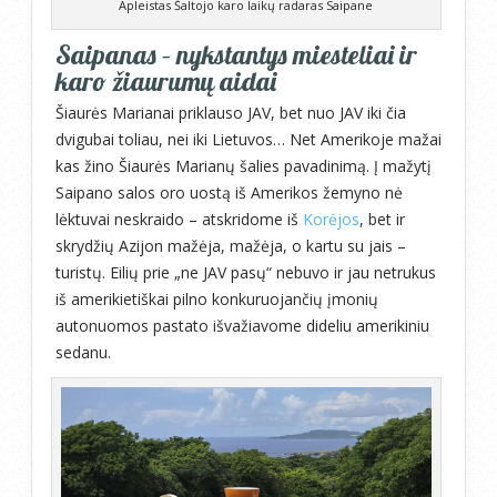
Apleistas Šaltojo karo laikų radaras Saipane
Saipanas – nykstantys miesteliai ir
karo žiaurumų aidai
Šiaurės Marianai priklauso JAV, bet nuo JAV iki čia
dvigubai toliau, nei iki Lietuvos… Net Amerikoje mažai
kas žino Šiaurės Marianų šalies pavadinimą. Į mažytį
Saipano salos oro uostą iš Amerikos žemyno nė
lėktuvai neskraido – atskridome iš
Korėjos
, bet ir
skrydžių Azijon mažėja, mažėja, o kartu su jais –
turistų. Eilių prie „ne JAV pasų“ nebuvo ir jau netrukus
iš amerikietiškai pilno konkuruojančių įmonių
autonuomos pastato išvažiavome dideliu amerikiniu
sedanu.