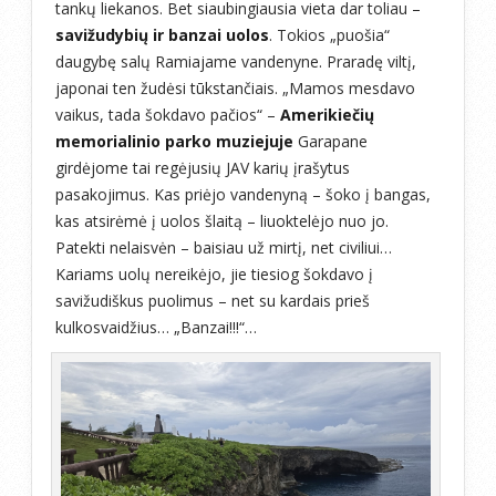
tankų liekanos. Bet siaubingiausia vieta dar toliau –
savižudybių ir banzai uolos
. Tokios „puošia“
daugybę salų Ramiajame vandenyne. Praradę viltį,
japonai ten žudėsi tūkstančiais. „Mamos mesdavo
vaikus, tada šokdavo pačios“ –
Amerikiečių
memorialinio parko muziejuje
Garapane
girdėjome tai regėjusių JAV karių įrašytus
pasakojimus. Kas priėjo vandenyną – šoko į bangas,
kas atsirėmė į uolos šlaitą – liuoktelėjo nuo jo.
Patekti nelaisvėn – baisiau už mirtį, net civiliui…
Kariams uolų nereikėjo, jie tiesiog šokdavo į
savižudiškus puolimus – net su kardais prieš
kulkosvaidžius… „Banzai!!!“…