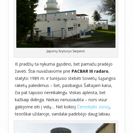
Japonų švyturys Saipane
Iš pradžių ta nykuma gąsdino, bet pamažu pradėjo
žavėti. Štai nuvažiavome prie
PACBAR III radaro
,
statyto 1989 m. ir turėjusio stebėti Sovietų Sąjungos
raketų paleidimus – bet, pasibaigus Šaltajam karui,
čia pat tapusio nereikalingu. Viskas apleista, bet
kažkaip didinga. Niekas nenusiaubta – nors visur
galėjome eiti į vidų… Net kokioj
Černobylio zonoj
,
teoriškai uždaroje, vandalai padirbėjo daug labiau.