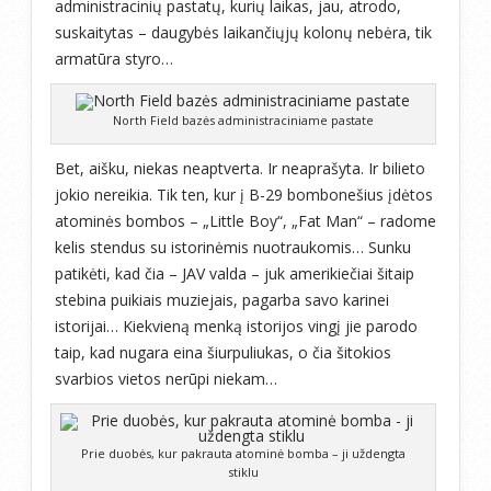
administracinių pastatų, kurių laikas, jau, atrodo,
suskaitytas – daugybės laikančiųjų kolonų nebėra, tik
armatūra styro…
North Field bazės administraciniame pastate
Bet, aišku, niekas neaptverta. Ir neaprašyta. Ir bilieto
jokio nereikia. Tik ten, kur į B-29 bombonešius įdėtos
atominės bombos – „Little Boy“, „Fat Man“ – radome
kelis stendus su istorinėmis nuotraukomis… Sunku
patikėti, kad čia – JAV valda – juk amerikiečiai šitaip
stebina puikiais muziejais, pagarba savo karinei
istorijai… Kiekvieną menką istorijos vingį jie parodo
taip, kad nugara eina šiurpuliukas, o čia šitokios
svarbios vietos nerūpi niekam…
Prie duobės, kur pakrauta atominė bomba – ji uždengta
stiklu