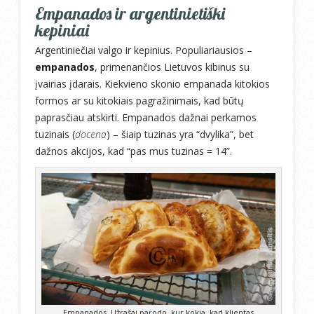
Empanados ir argentinietiški
kepiniai
Argentiniečiai valgo ir kepinius. Populiariausios –
empanados
, primenančios Lietuvos kibinus su
įvairias įdarais. Kiekvieno skonio empanada kitokios
formos ar su kitokiais pagražinimais, kad būtų
paprasčiau atskirti. Empanados dažnai perkamos
tuzinais (
docena
) – šiaip tuzinas yra “dvylika”, bet
dažnos akcijos, kad “pas mus tuzinas = 14”.
Empanados. Užrašai parodo, kur kokia, kad klientas