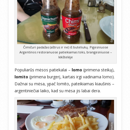
Čimičuri padažas (aštrus ir ne) iš buteliukų. Pigesniuose
Argentinos restoranuose patiekiamas toks, brangesniuose –
lėkštelėje
Populiarūs mėsos patiekalai –
lomo
(primena steiką),
lomito
(primena burgerį, kartais irgi vadinama lomo).
Dažnai su mėsa, ypač lomito, pateikiamas kiaušinis –
argentiniečiai laiko, kad su mėsa jis labai dera.