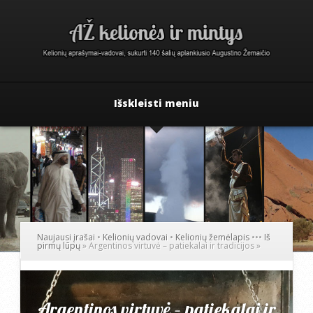
Išskleisti meniu
Naujausi įrašai
•
Kelionių vadovai
•
Kelionių žemėlapis
•
•
•
Iš
pirmų lūpų
»
Argentinos virtuvė – patiekalai ir tradicijos
»
Argentinos virtuvė – patiekalai ir