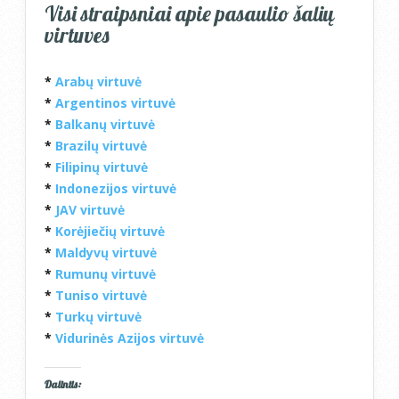
Visi straipsniai apie pasaulio šalių
virtuves
*
Arabų virtuvė
*
Argentinos virtuvė
*
Balkanų virtuvė
*
Brazilų virtuvė
*
Filipinų virtuvė
*
Indonezijos virtuvė
*
JAV virtuvė
*
Korėjiečių virtuvė
*
Maldyvų virtuvė
*
Rumunų virtuvė
*
Tuniso virtuvė
*
Turkų virtuvė
*
Vidurinės Azijos virtuvė
Dalintis: