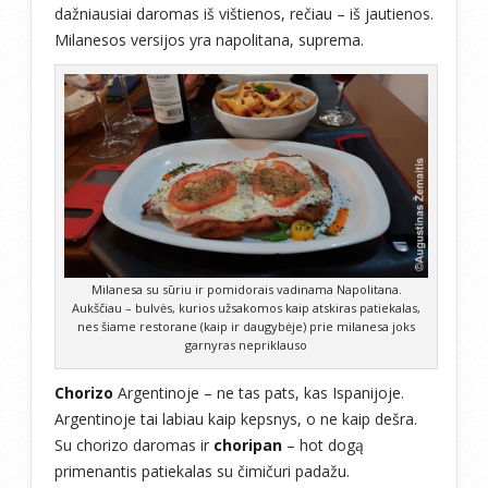
dažniausiai daromas iš vištienos, rečiau – iš jautienos.
Milanesos versijos yra napolitana, suprema.
Milanesa su sūriu ir pomidorais vadinama Napolitana.
Aukščiau – bulvės, kurios užsakomos kaip atskiras patiekalas,
nes šiame restorane (kaip ir daugybėje) prie milanesa joks
garnyras nepriklauso
Chorizo
Argentinoje – ne tas pats, kas Ispanijoje.
Argentinoje tai labiau kaip kepsnys, o ne kaip dešra.
Su chorizo daromas ir
choripan
– hot dogą
primenantis patiekalas su čimičuri padažu.