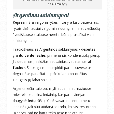
nesusimaišytų
Argentinos saldumynai
Kepiniai nėra valgomi rytais – tai yra kaip patiekalais;
rytais dažniausiai valgomi saldumynai – net viešbučių
švediškuose staluose neretai būna praktiškai vien
saldumynai.
Tradiciškiausias Argentinos saldumynas / desertas
yra
dulce de leche
, primenantis kondensuotą pieną.
Jis dedamas į saldžius sausainius, vadinamus
al
fachor
. Šiuos galima nusipirkti parduotuvėse ar
degalinėse panašiai kaip šokolado batonėlius.
Daugelis jų labai saldūs.
Argentiniečiai taip pat myli ledus – net mažuose
miesteliuose pilna ledainių, kur pardavinėjama
daugybė
ledų
rūšių. Ypač vasaros dienos metu
ledainės gali būti atidarytos tada, kai visi restoranai
uždaryti, tad ne kartą teko jose ir “pietauti”.