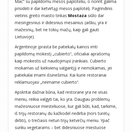
Mac” su papildomu mėsos paplotėliu, o norint galima
prisidėti ir dar ketvirtąjį mėsos paplotėlį. Pagrindinis
vietinis greito maisto tinkas
Mostaza
siūlo dar
mėsingesnius ir didesnius mėsainius (aišku, yra ir
mažesnių, bet ne tokių mažų, kaip gali gauti
Lietuvoje).
Argentinoje įprasta be patiekalų kainos imti
papildomą mokestį „cubierto“, oficialiai aprašomą
kaip mokestis už naudojimąsi įrankiais. Cubierto
mokamas už kiekvieną valgantįjį ir nemokamas, jei
patiekalai imami išsinešimui. Kai kurie restoranai
reklamuojasi „neimame cubierto“.
Apskritai dažnai būna, kad restorane yra ne visas
meniu, reikia valgyti tai, ko yra. Daugiau problemų
mažesniuose miesteliuose, kur gali būti, kad, tarkime,
iš trijų restoranų du kažkodėl nedirba (nors turėtų
dirbti), o trečiasis neturi trijų ketvirčių meniu. Ypač
sunku vegetarams – bet didesniuose miestuose