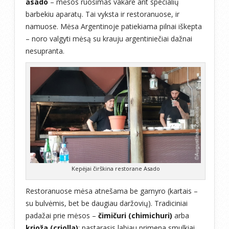
asado
– mėsos ruošimas vakare ant specialių
barbekiu aparatų. Tai vyksta ir restoranuose, ir
namuose. Mėsa Argentinoje patiekiama pilnai iškepta
– noro valgyti mėsą su krauju argentiniečiai dažnai
nesupranta.
Kepėjai čirškina restorane Asado
Restoranuose mėsa atnešama be garnyro (kartais –
su bulvėmis, bet be daugiau daržovių). Tradiciniai
padažai prie mėsos –
čimičuri (chimichuri)
arba
krioža (criolla)
; pastarasis labiau primena smulkiai