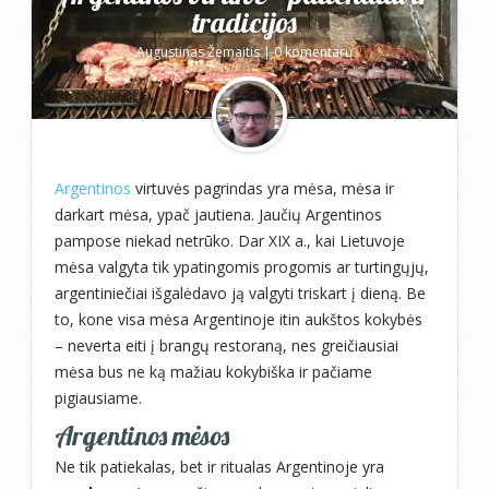
tradicijos
Augustinas Žemaitis
|
0 komentarų
Argentinos
virtuvės pagrindas yra mėsa, mėsa ir
darkart mėsa, ypač jautiena. Jaučių Argentinos
pampose niekad netrūko. Dar XIX a., kai Lietuvoje
mėsa valgyta tik ypatingomis progomis ar turtingųjų,
argentiniečiai išgalėdavo ją valgyti triskart į dieną. Be
to, kone visa mėsa Argentinoje itin aukštos kokybės
– neverta eiti į brangų restoraną, nes greičiausiai
mėsa bus ne ką mažiau kokybiška ir pačiame
pigiausiame.
Argentinos mėsos
Ne tik patiekalas, bet ir ritualas Argentinoje yra