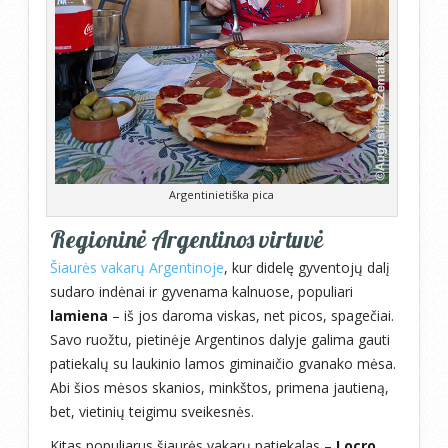
Argentinietiška pica
Regioninė Argentinos virtuvė
Šiaurės vakarų Argentinoje
, kur didelę gyventojų dalį
sudaro indėnai ir gyvenama kalnuose, populiari
lamiena
– iš jos daroma viskas, net picos, spagečiai.
Savo ruožtu, pietinėje Argentinos dalyje galima gauti
patiekalų su laukinio lamos giminaičio gvanako mėsa.
Abi šios mėsos skanios, minkštos, primena jautieną,
bet, vietinių teigimu sveikesnės.
Kitas populiarus šiaurės vakarų patiekalas –
Locro