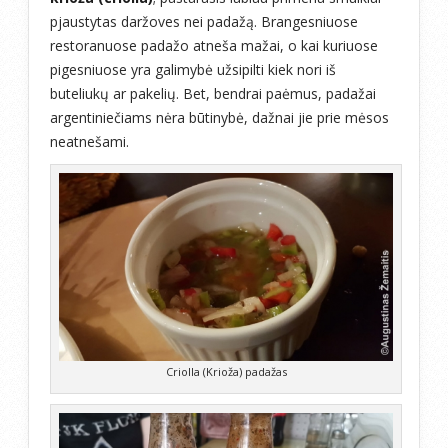
pjaustytas daržoves nei padažą. Brangesniuose
restoranuose padažo atneša mažai, o kai kuriuose
pigesniuose yra galimybė užsipilti kiek nori iš
buteliukų ar pakelių. Bet, bendrai paėmus, padažai
argentiniečiams nėra būtinybė, dažnai jie prie mėsos
neatnešami.
Criolla (Krioža) padažas