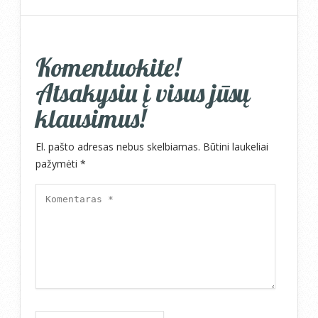
Komentuokite!
Atsakysiu į visus jūsų
klausimus!
El. pašto adresas nebus skelbiamas.
Būtini laukeliai
pažymėti
*