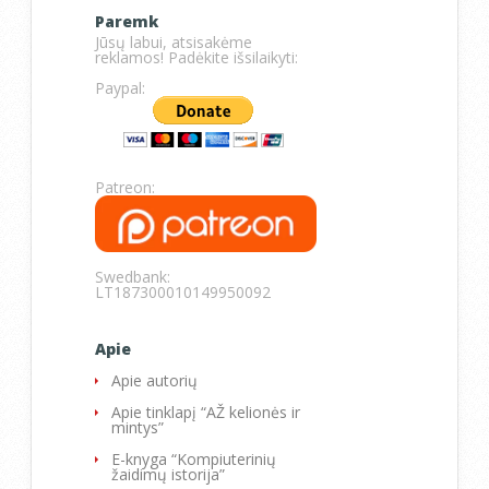
Paremk
Jūsų labui, atsisakėme
reklamos! Padėkite išsilaikyti:
Paypal:
Patreon:
Swedbank:
LT187300010149950092
Apie
Apie autorių
Apie tinklapį “AŽ kelionės ir
mintys”
E-knyga “Kompiuterinių
žaidimų istorija”