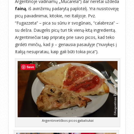
Argentinoje vadinamų „Mucarela“) dar neretai uždeda
fainą
, iš avinžirnių padarytą paplotėlį. Yra nusistovėję
picų pavadinimai, kitokie, nei Italijoje. Pvz.
“Fugazzeta” – pica su sūriu ir svogūnais, “calabreza” –
su dešra. Daugelis picų turi tik vieną-kitą ingredientą.
Argentiniečiai taip pripratę prie savo picos, kad teko
girdėti minčių, kad ji – geriausia pasaulyje (“nuvykęs į
Italiją nesupratau, kaip gali būti tokia pica”).
Save
Argentinietiškos picos gabaliukai