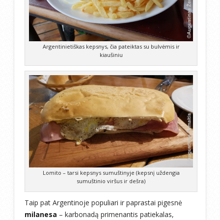
Argentinietiškas kepsnys, čia pateiktas su bulvėmis ir
kiaušiniu
Lomito – tarsi kepsnys sumuštinyje (kepsnį uždengia
sumuštinio viršus ir dešra)
Taip pat Argentinoje populiari ir paprastai pigesnė
milanesa
– karbonadą primenantis patiekalas,