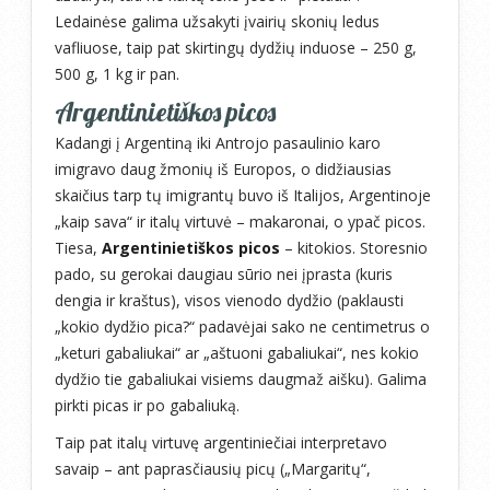
Ledainėse galima užsakyti įvairių skonių ledus
vafliuose, taip pat skirtingų dydžių induose – 250 g,
500 g, 1 kg ir pan.
Argentinietiškos picos
Kadangi į Argentiną iki Antrojo pasaulinio karo
imigravo daug žmonių iš Europos, o didžiausias
skaičius tarp tų imigrantų buvo iš Italijos, Argentinoje
„kaip sava“ ir italų virtuvė – makaronai, o ypač picos.
Tiesa,
Argentinietiškos picos
– kitokios. Storesnio
pado, su gerokai daugiau sūrio nei įprasta (kuris
dengia ir kraštus), visos vienodo dydžio (paklausti
„kokio dydžio pica?“ padavėjai sako ne centimetrus o
„keturi gabaliukai“ ar „aštuoni gabaliukai“, nes kokio
dydžio tie gabaliukai visiems daugmaž aišku). Galima
pirkti picas ir po gabaliuką.
Taip pat italų virtuvę argentiniečiai interpretavo
savaip – ant paprasčiausių picų („Margaritų“,