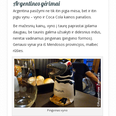
Argentinos gėrimai
Argentina pasižymi ne tik itin pigia mėsa, bet ir itin
pigiu vynu – vyno ir Coca Cola kainos panašios.
Be mažesnių kainų, vyno į taurę paprastai įpilama
daugiau, be taurės galima užsakyti ir didesnius indus,
neretai vadinamus pingvinais (pingvino formos).
Geriausi vynai yra iš Mendosos provincijos, malbec
rūšies.
Pingvinas vyno