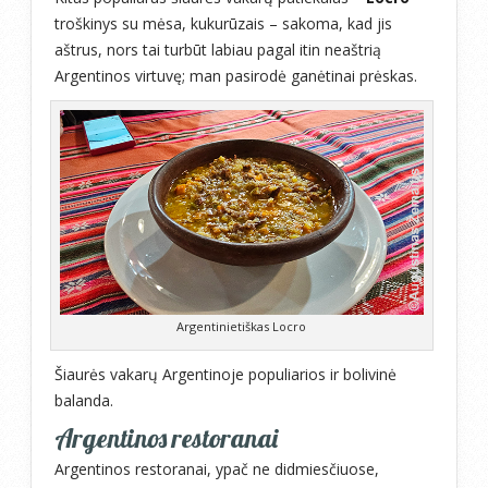
troškinys su mėsa, kukurūzais – sakoma, kad jis
aštrus, nors tai turbūt labiau pagal itin neaštrią
Argentinos virtuvę; man pasirodė ganėtinai prėskas.
Argentinietiškas Locro
Šiaurės vakarų Argentinoje populiarios ir bolivinė
balanda.
Argentinos restoranai
Argentinos restoranai, ypač ne didmiesčiuose,