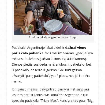
Prieš patiekalą valgau duoną su užtepu
Patiekalai Argentinoje labai dideli ir
dažnai vieno
patiekalo pakanka dviems žmonėms
, ypač jei yra
mėsa su bulvėmis (tačiau kainos irgi atitinkamos).
Dienos pietūs susideda ne iš sriubos ir patiekalo, bet
iš patiekalo, deserto ir gėrimo. Gali būti galima
užsakyti “pusę patiekalo”, ypač picos, net jei to nėra
meniu.
Itin gausu mėsos, palyginti su garnyru: net šiaip jau
visur tą patį siūlantis “McDonald’s” Argentinoje turi
specialų patiekalą “Triple Mac”, kuris yra tas pats “Big