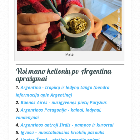
Matė
Visi mano kelionių po Argentiną
aprašymai
1.
Argentina - tropikų ir ledynų tango (bendra
informacija apie Argentiną)
2.
Buenos Airės - nusigyvenęs pietų Paryžius
3.
Argentinos Patagonija - kalnai, ledynai,
vandenynai
4.
Argentinos antroji širdis - pampos ir kurortai
5.
Igvasu – nuostabiausias krioklių pasaulis
6.
Ugnies Žemė – pietinis pasaulio galas!