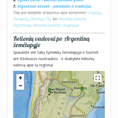
7.
Argentinos virtuvė - patiekalai ir tradicijos
Taip pat skaitykite straipsnius apie kaimynines
Urugvajų
,
Paragvajų
,
Braziliją
,
Čilę
, bei
lietuvišką paveldą
Argentinoje
,
lietuvišką paveldą Urugvajuje
Kelionių vadovai po Argentiną
žemėlapyje
Spauskite ant žalių žymeklių žemėlapyje ir tuomet
ant iššokusios nuotraukos - ir skaitykite kelionių
vadovą apie tą regioną!
+
−