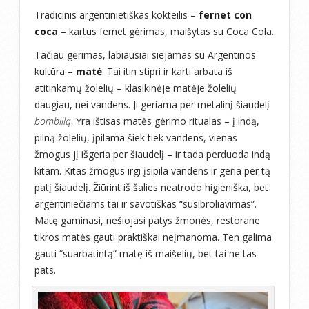
Tradicinis argentinietiškas kokteilis –
fernet con
coca
– kartus fernet gėrimas, maišytas su Coca Cola.
Tačiau gėrimas, labiausiai siejamas su Argentinos
kultūra –
matė
. Tai itin stipri ir karti arbata iš
atitinkamų žolelių – klasikinėje matėje žolelių
daugiau, nei vandens. Ji geriama per metalinį šiaudelį
bombillą
. Yra ištisas matės gėrimo ritualas – į indą,
pilną žolelių, įpilama šiek tiek vandens, vienas
žmogus jį išgeria per šiaudelį – ir tada perduoda indą
kitam. Kitas žmogus irgi įsipila vandens ir geria per tą
patį šiaudelį. Žiūrint iš šalies neatrodo higieniška, bet
argentiniečiams tai ir savotiškas “susibroliavimas”.
Matę gaminasi, nešiojasi patys žmonės, restorane
tikros matės gauti praktiškai neįmanoma. Ten galima
gauti “suarbatintą” matę iš maišelių, bet tai ne tas
pats.