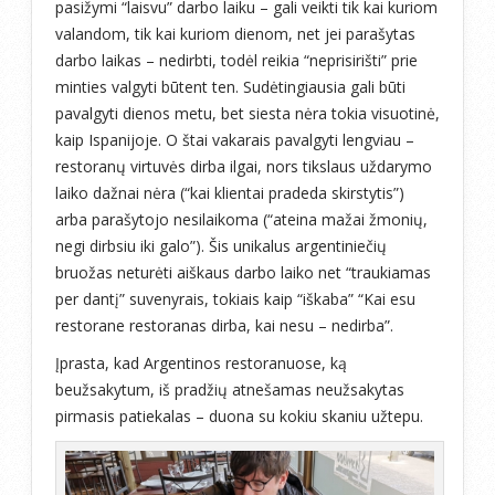
pasižymi “laisvu” darbo laiku – gali veikti tik kai kuriom
valandom, tik kai kuriom dienom, net jei parašytas
darbo laikas – nedirbti, todėl reikia “neprisirišti” prie
minties valgyti būtent ten. Sudėtingiausia gali būti
pavalgyti dienos metu, bet siesta nėra tokia visuotinė,
kaip Ispanijoje. O štai vakarais pavalgyti lengviau –
restoranų virtuvės dirba ilgai, nors tikslaus uždarymo
laiko dažnai nėra (“kai klientai pradeda skirstytis”)
arba parašytojo nesilaikoma (“ateina mažai žmonių,
negi dirbsiu iki galo”). Šis unikalus argentiniečių
bruožas neturėti aiškaus darbo laiko net “traukiamas
per dantį” suvenyrais, tokiais kaip “iškaba” “Kai esu
restorane restoranas dirba, kai nesu – nedirba”.
Įprasta, kad Argentinos restoranuose, ką
beužsakytum, iš pradžių atnešamas neužsakytas
pirmasis patiekalas – duona su kokiu skaniu užtepu.