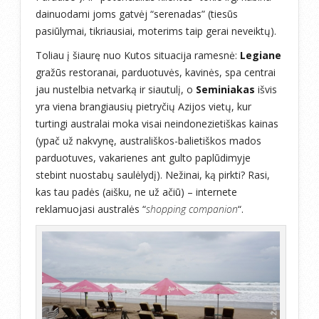
dainuodami joms gatvėj “serenadas” (tiesūs
pasiūlymai, tikriausiai, moterims taip gerai neveiktų).
Toliau į šiaurę nuo Kutos situacija ramesnė:
Legiane
gražūs restoranai, parduotuvės, kavinės, spa centrai
jau nustelbia netvarką ir siautulį, o
Seminiakas
išvis
yra viena brangiausių pietryčių Azijos vietų, kur
turtingi australai moka visai neindonezietiškas kainas
(ypač už nakvynę, australiškos-balietiškos mados
parduotuves, vakarienes ant gulto paplūdimyje
stebint nuostabų saulėlydį). Nežinai, ką pirkti? Rasi,
kas tau padės (aišku, ne už ačiū) – internete
reklamuojasi australės “
shopping companion
“.