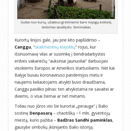
Gultai nuo kurių, užsakius gretimame bare nepigų kokteilį,
stebimas saulėlydis. Seminiakas
Kurortų linijos gale, jau prie kito paplūdimio –
Canggu
, “
skaitmeninių klajoklių
” rojus, kur
išsinuomavę vilas ar susirinkę į bendradarbystės
erdves vakariečių “auksiniai jaunuoliai” darbuojasi
visokiems Europos ar Amerikos startuoliams. Net kai
Balyje buvau koronaviruso pandemijos metu ir
naujiems keliautojams atvykti buvo draudžiama,
Canggu pasiliko pilnas: ten atvykstama ne savaitei ar
dviems, o visai žiemai ar net metams.
Toliau nuo jūros visi šie kurortai „perauga“ į Balio
sostinę
Denpasarą
– chaotišką ~1 mln. gyventojų
miestą, kurio pažiba –
Badžras Sandhi paminklas
,
gausybe simbolių įkūnijantis Balio istoriją.