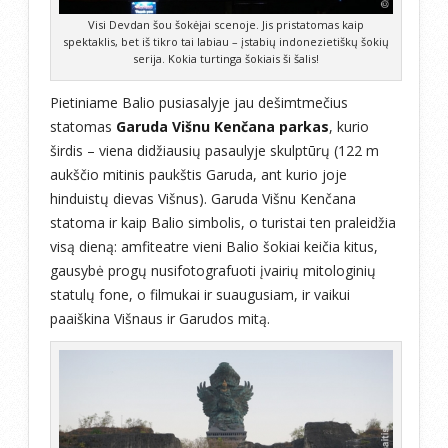
Visi Devdan šou šokėjai scenoje. Jis pristatomas kaip
spektaklis, bet iš tikro tai labiau – įstabių indonezietiškų šokių
serija. Kokia turtinga šokiais ši šalis!
Pietiniame Balio pusiasalyje jau dešimtmečius
statomas
Garuda Višnu Kenčana parkas
, kurio
širdis – viena didžiausių pasaulyje skulptūrų (122 m
aukščio mitinis paukštis Garuda, ant kurio joje
hinduistų dievas Višnus). Garuda Višnu Kenčana
statoma ir kaip Balio simbolis, o turistai ten praleidžia
visą dieną: amfiteatre vieni Balio šokiai keičia kitus,
gausybė progų nusifotografuoti įvairių mitologinių
statulų fone, o filmukai ir suaugusiam, ir vaikui
paaiškina Višnaus ir Garudos mitą.