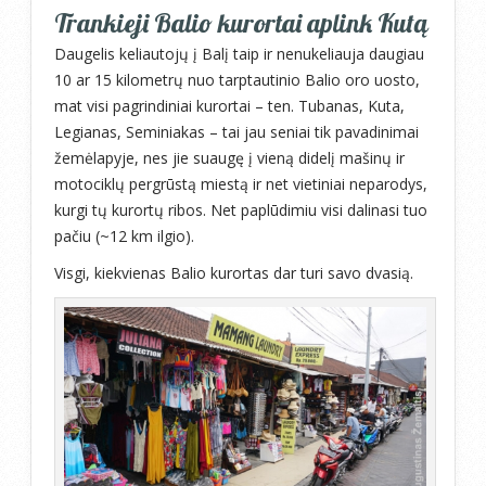
Trankieji Balio kurortai aplink Kutą
Daugelis keliautojų į Balį taip ir nenukeliauja daugiau
10 ar 15 kilometrų nuo tarptautinio Balio oro uosto,
mat visi pagrindiniai kurortai – ten. Tubanas, Kuta,
Legianas, Seminiakas – tai jau seniai tik pavadinimai
žemėlapyje, nes jie suaugę į vieną didelį mašinų ir
motociklų pergrūstą miestą ir net vietiniai neparodys,
kurgi tų kurortų ribos. Net paplūdimiu visi dalinasi tuo
pačiu (~12 km ilgio).
Visgi, kiekvienas Balio kurortas dar turi savo dvasią.