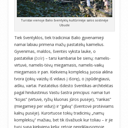
Turistai vienoje Balio šventyklų kultūrinėje salos sostinėje
Ubude
Tiek šventyklos, tiek tradiciniai Balio gyvenamieji
namai labiau primena mažų pastatėlių kaimelius.
Gyvenimas, maldos, šventės vyksta lauke, o
pastatėliai (
bale
) – tarsi kambariai be sienų: namelis-
virtuvė, namelis-tėvų miegamasis, namelis-vaikų
miegamasis ir pan. Kiekvieną kompleksą juosia aklina
tvora (jokių vaizdų iš vidaus į išorę), o įspūdingiausi,
aišku, vartai. Pastatėlius išdėsto šventikas-architektas
pagal hinduistinius Vastu šastra principus: namai turi
“kojas” (virtuvė, ryžių kluonas jūros pusėje), “rankas”
(miegamieji per vidurį) ir “galvą” (šventovė protėviams
kalnų pusėje). Kurortuose tokių tradicinių „namų
kompleksų“ mažiau, bet tik išvažiuok kur toliau – ir jie
tuoj supa kiekvieną kelią: retoje nepriklausomoje