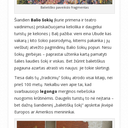
Balietiško paveikslo fragmentas
Šiandien
Balio šokių
(kurie primena ir teatro
vaidinimus) priskaičiuojama keliolika ir daugeliui
turistų jie kelionės į Balį pažiba: vieni eina Ubude kas
vakarą į kito šokio pasirodymą, kitiems pakanka į jų
viešbutį atvežto pagrindinių Balio šokių popuri. Nesu
šokių gerbėjas – paprastai užtenka kartą pamatyti
šalies liaudies šokį ir viskas. Bet žiūrint balietiškus
pagauna azartas atrasti vis naujus: jie tokie skirtingi.
Tiesa dalis tų „tradicinių“ šokių atrodo visai kitaip, nei
prieš 100 metų. Nekalbu vien apie tai, kad
svarbiausiojo
legongo
merginos nebešoka
nuogomis krūtinėmis. Daugelis turistų to nė neįtaria –
bet dažną šiandieninį „balietišką šokį“ apskritai įkvėpė
Europos ar Amerikos menininkai.