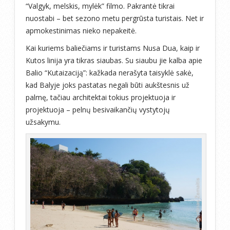
“Valgyk, melskis, mylėk” filmo. Pakrantė tikrai
nuostabi – bet sezono metu pergrūsta turistais. Net ir
apmokestinimas nieko nepakeitė.
Kai kuriems baliečiams ir turistams Nusa Dua, kaip ir
Kutos linija yra tikras siaubas. Su siaubu jie kalba apie
Balio “Kutaizaciją”: kažkada nerašyta taisyklė sakė,
kad Balyje joks pastatas negali būti aukštesnis už
palmę, tačiau architektai tokius projektuoja ir
projektuoja – pelnų besivaikančių vystytojų
užsakymu.