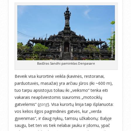
Badžras Sandhi paminklas Denpasare
Beveik visa kurortinė veikla (kavinės, restoranai,
parduotuvės, masažai) yra arčiau jūros (iki ~600 m),
tuo tarpu apsistojus toliau iki „veiksmo“ tenka eiti
vakarais neapšviestomis siauromis „motociklų
gatvelėmis“ (
gang
). Visa kurortų linija taip išplanuota:
vos kelios ilgos pagrindinės gatvės, kur „verda
gyvenimas“, ir daug nykių, tamsių užkaborių: Balyje
saugu, bet ten vis tiek nelabai jauku ir įdomu, ypač