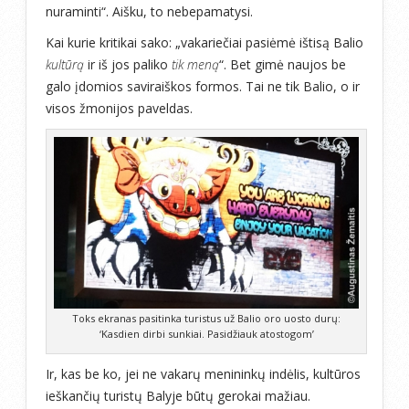
nuraminti“. Aišku, to nebepamatysi.
Kai kurie kritikai sako: „vakariečiai pasiėmė ištisą Balio
kultūrą
ir iš jos paliko
tik meną
“. Bet gimė naujos be
galo įdomios saviraiškos formos. Tai ne tik Balio, o ir
visos žmonijos paveldas.
Toks ekranas pasitinka turistus už Balio oro uosto durų:
‘Kasdien dirbi sunkiai. Pasidžiauk atostogom’
Ir, kas be ko, jei ne vakarų menininkų indėlis, kultūros
ieškančių turistų Balyje būtų gerokai mažiau.