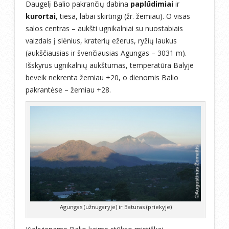
Daugelį Balio pakrančių dabina
paplūdimiai
ir
kurortai
, tiesa, labai skirtingi (žr. žemiau). O visas
salos centras – aukšti ugnikalniai su nuostabiais
vaizdais į slėnius, kraterių ežerus, ryžių laukus
(aukščiausias ir švenčiausias Agungas – 3031 m).
Išskyrus ugnikalnių aukštumas, temperatūra Balyje
beveik nekrenta žemiau +20, o dienomis Balio
pakrantėse – žemiau +28.
Agungas (užnugaryje) ir Baturas (priekyje)