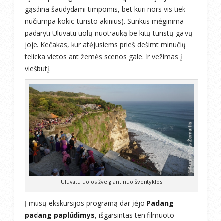
gąsdina šaudydami timpomis, bet kuri nors vis tiek
nučiumpa kokio turisto akinius). Sunkūs mėginimai
padaryti Uluvatu uolų nuotrauką be kitų turistų galvų
joje. Kečakas, kur atėjusiems prieš dešimt minučių
telieka vietos ant žemės scenos gale. Ir vežimas į
viešbutį.
Uluvatu uolos žvelgiant nuo šventyklos
Į mūsų ekskursijos programą dar įėjo
Padang
padang paplūdimys
, išgarsintas ten filmuoto