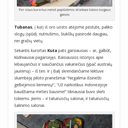
Per visus kurortus netoli paplūdimio driekiasi tokios turgaus
gatvės
Tubanas
, į kurį iš oro uosto atėjome pėstute, paliko
slogų įspūdį: nutriušimo, šiukšlių pasirodė daugiau,
nei gražių vietų.
Sekantis kurortas
Kuta
pats garsiausias – ar, galbūt,
liūdniausiai pagarsėjęs. Baisiausios istorijos apie
lėbaujančius ir siaučiančius vakariečius (ypač australų
jaunimą) – iš ten. Ir į Balį skrendančiame lėktuve
skambėję piloto pranešimai “Negalima išsinešti
gelbėjimosi liemenių!”, “Už narkotikus Indonezijoje
baudžiama mirties bausme!” tikriausiai buvo skirti
tokiems. Jiems – ir tatuiruočių salonai, ir tatuiruočių
šalinimo salonai.