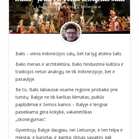
Augustinas Žemaitis
|
2 komentarai
Balis – viena Indonezijos salų, bet tai lyg atskira šalis.
Balio menas ir architektūra, Balio hinduistinė kultūra ir
tradicijos neturi analogų ne tik Indonezijoje, bet ir
pasaulyje.
Be to, Balis labiausiai visame regione prisitaikė prie
turistų: Balyje ne tik karštas klimatas, puikūs
paplūdimiai ir žemos kainos – Balyje ir lengvai
pasiekiama gera kokybė, vakarietiškas
„skoningumas“.
Gyventojų Balyje daugiau, nei Lietuvoje, ir ten telpa ir
miestai, ir kurortai, ir gamta: ištisas savaites gali