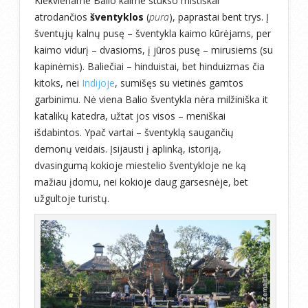
Kiekviename Balio kaime stūkso mistiškai
atrodančios
šventyklos
(
pura
), paprastai bent trys. Į
šventųjų kalnų pusę – šventykla kaimo kūrėjams, per
kaimo vidurį – dvasioms, į jūros pusę – mirusiems (su
kapinėmis). Baliečiai – hinduistai, bet hinduizmas čia
kitoks, nei
Indijoje
, sumišęs su vietinės gamtos
garbinimu. Nė viena Balio šventykla nėra milžiniška it
katalikų katedra, užtat jos visos – meniškai
išdabintos. Ypač vartai – šventyklą saugančių
demonų veidais. Įsijausti į aplinką, istoriją,
dvasingumą kokioje miestelio šventykloje ne ką
mažiau įdomu, nei kokioje daug garsesnėje, bet
užgultoje turistų.