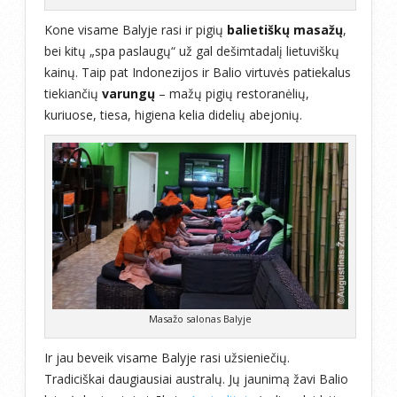
Kone visame Balyje rasi ir pigių
balietiškų masažų
,
bei kitų „spa paslaugų“ už gal dešimtadalį lietuviškų
kainų. Taip pat Indonezijos ir Balio virtuvės patiekalus
tiekiančių
varungų
– mažų pigių restoranėlių,
kuriuose, tiesa, higiena kelia didelių abejonių.
Masažo salonas Balyje
Ir jau beveik visame Balyje rasi užsieniečių.
Tradiciškai daugiausiai australų. Jų jaunimą žavi Balio