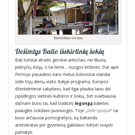
Balietiškas verslas
Dešimtys Balio išskirtinių šokių
Balį turistai atrado gerokai anksčiau, nei likusią
pietryčių Aziją, o tai lėmė… nuogos krūtinės. Dar apie
Pirmojo pasaulinio karo metus kolonistai olandai
siūlė trijų dienų vizito Balyje programą. Europos
džentelmenai sakydavo, kad ilgai plaukia laivu dėl
įspūdingos vietinės kultūros ir šokių, bet svarbiausia
dažnam buvo tai, kad tradicinį
legongą
balietės
paauglės šokdavo pusnuogės. Toje „
belle epoque
“ tai
buvo arčiausiai pornografijos, ką baltaodis
aristokratas per gyvenimą galėdavo išdrįsti svajoti
pamatyti.