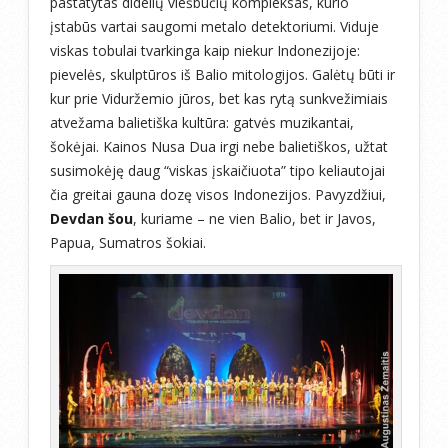
pastatytas didelių viešbučių kompleksas, kurio
įstabūs vartai saugomi metalo detektoriumi. Viduje
viskas tobulai tvarkinga kaip niekur Indonezijoje:
pievelės, skulptūros iš Balio mitologijos. Galėtų būti ir
kur prie Viduržemio jūros, bet kas rytą sunkvežimiais
atvežama balietiška kultūra: gatvės muzikantai,
šokėjai. Kainos Nusa Dua irgi nebe balietiškos, užtat
susimokėję daug “viskas įskaičiuota” tipo keliautojai
čia greitai gauna dozę visos Indonezijos. Pavyzdžiui,
Devdan šou
, kuriame – ne vien Balio, bet ir Javos,
Papua, Sumatros šokiai.