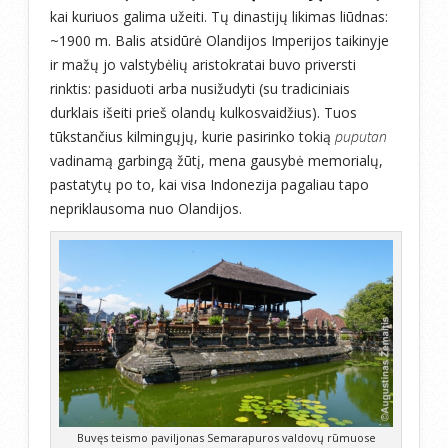
kai kuriuos galima užeiti. Tų dinastijų likimas liūdnas:
~1900 m. Balis atsidūrė Olandijos Imperijos taikinyje
ir mažų jo valstybėlių aristokratai buvo priversti
rinktis: pasiduoti arba nusižudyti (su tradiciniais
durklais išeiti prieš olandų kulkosvaidžius). Tuos
tūkstančius kilmingųjų, kurie pasirinko tokią
puputan
vadinamą garbingą žūtį, mena gausybė memorialų,
pastatytų po to, kai visa Indonezija pagaliau tapo
nepriklausoma nuo Olandijos.
Buvęs teismo paviljonas Semarapuros valdovų rūmuose