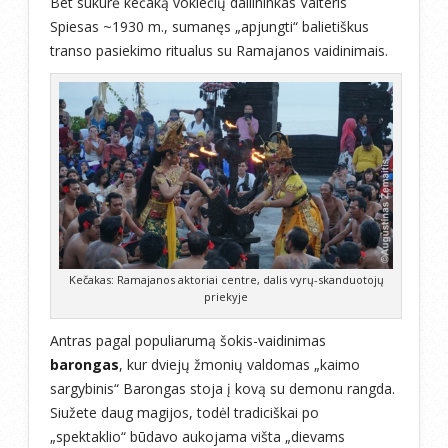
Bet sukūrė kečaką vokiečių dailininkas Valteris
Spiesas ~1930 m., sumanęs „apjungti“ balietiškus
transo pasiekimo ritualus su Ramajanos vaidinimais.
Kečakas: Ramajanos aktoriai centre, dalis vyrų-skanduotojų
priekyje
Antras pagal populiarumą šokis-vaidinimas
barongas
, kur dviejų žmonių valdomas „kaimo
sargybinis“ Barongas stoja į kovą su demonu rangda.
Siužete daug magijos, todėl tradiciškai po
„spektaklio“ būdavo aukojama višta „dievams