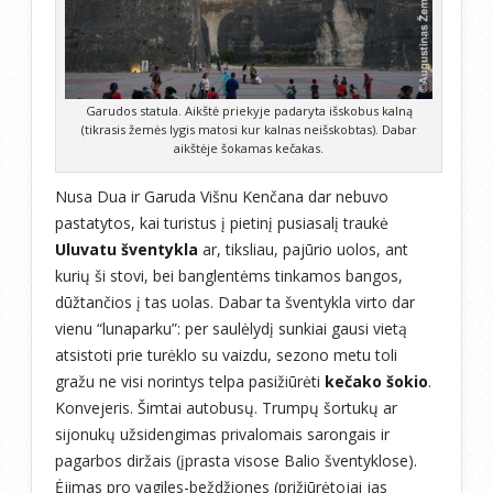
Garudos statula. Aikštė priekyje padaryta išskobus kalną
(tikrasis žemės lygis matosi kur kalnas neišskobtas). Dabar
aikštėje šokamas kečakas.
Nusa Dua ir Garuda Višnu Kenčana dar nebuvo
pastatytos, kai turistus į pietinį pusiasalį traukė
Uluvatu šventykla
ar, tiksliau, pajūrio uolos, ant
kurių ši stovi, bei banglentėms tinkamos bangos,
dūžtančios į tas uolas. Dabar ta šventykla virto dar
vienu “lunaparku”: per saulėlydį sunkiai gausi vietą
atsistoti prie turėklo su vaizdu, sezono metu toli
gražu ne visi norintys telpa pasižiūrėti
kečako šokio
.
Konvejeris. Šimtai autobusų. Trumpų šortukų ar
sijonukų užsidengimas privalomais sarongais ir
pagarbos diržais (įprasta visose Balio šventyklose).
Ėjimas pro vagiles-beždžiones (prižiūrėtojai jas