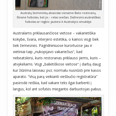
Australų šeimininkų atvaizdai viename Balio restoranų.
Ekrane futbolas, bet jis – retas svečias. Dažnesnis australiškas
futbolas ar regbis: jautiesi it Australijos smuklėje.
Australams priklausančiose vietose – vakarietiška
kokybė, švara, interjero estetika, o kainos visgi šiek
tiek žemesnės. Pagridniniuose kurortuose jau ir
vietiniai taip „nukopijavo vakariečius“, kad
nebeatskirsi, kuris restoranas priklauso jiems, kuris –
atvykėliams. Visgi „balietiškose vietose“ į darbą daug
kur žiūrima laisviau: pvz. normalu nusnūsti prie kasos
aparato. “Visą parą veikianti viešbučio registratūra”
pasirodė reiškia, kad vakare teks ilgai barbenti į
langus, kol ant sofutės miegantis darbuotojas pabus.