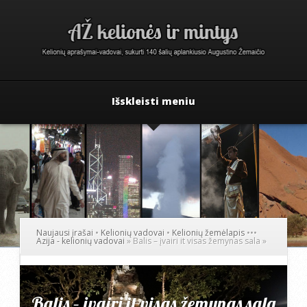
Išskleisti meniu
Naujausi įrašai
•
Kelionių vadovai
•
Kelionių žemėlapis
•
•
•
Azija - kelionių vadovai
»
Balis – įvairi it visas žemynas sala
»
Balis – įvairi it visas žemynas sala