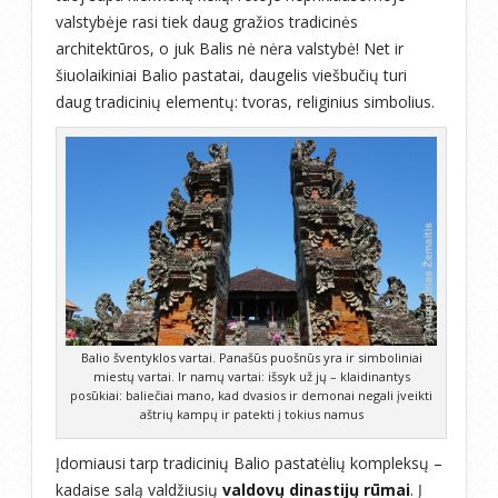
valstybėje rasi tiek daug gražios tradicinės
architektūros, o juk Balis nė nėra valstybė! Net ir
šiuolaikiniai Balio pastatai, daugelis viešbučių turi
daug tradicinių elementų: tvoras, religinius simbolius.
Balio šventyklos vartai. Panašūs puošnūs yra ir simboliniai
miestų vartai. Ir namų vartai: išsyk už jų – klaidinantys
posūkiai: baliečiai mano, kad dvasios ir demonai negali įveikti
aštrių kampų ir patekti į tokius namus
Įdomiausi tarp tradicinių Balio pastatėlių kompleksų –
kadaise salą valdžiusių
valdovų dinastijų rūmai
. Į