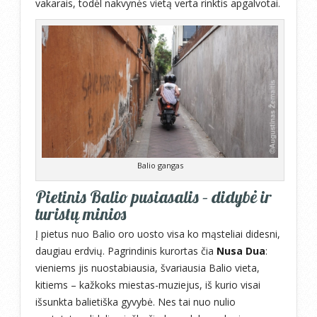
vakarais, todėl nakvynės vietą verta rinktis apgalvotai.
Balio gangas
Pietinis Balio pusiasalis – didybė ir
turistų minios
Į pietus nuo Balio oro uosto visa ko mąsteliai didesni,
daugiau erdvių. Pagrindinis kurortas čia
Nusa Dua
:
vieniems jis nuostabiausia, švariausia Balio vieta,
kitiems – kažkoks miestas-muziejus, iš kurio visai
išsunkta balietiška gyvybė. Nes tai nuo nulio