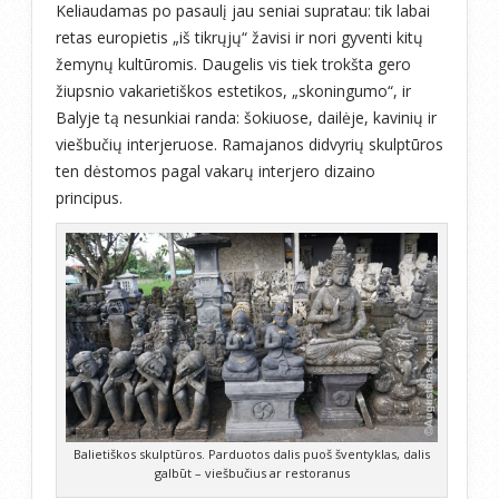
Keliaudamas po pasaulį jau seniai supratau: tik labai
retas europietis „iš tikrųjų“ žavisi ir nori gyventi kitų
žemynų kultūromis. Daugelis vis tiek trokšta gero
žiupsnio vakarietiškos estetikos, „skoningumo“, ir
Balyje tą nesunkiai randa: šokiuose, dailėje, kavinių ir
viešbučių interjeruose. Ramajanos didvyrių skulptūros
ten dėstomos pagal vakarų interjero dizaino
principus.
Balietiškos skulptūros. Parduotos dalis puoš šventyklas, dalis
galbūt – viešbučius ar restoranus