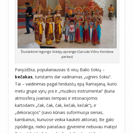
Šiuolaikinė legongo šokėjų apranga (Garuda Višnu Kenčana
parkas)
Pavyzdžiui, populiariausias iš visų Balio šokių –
kečakas
, turistams dar vadinamas „ugnies šokiu“.
Tai – vaidinimas pagal hinduistų epą Ramajaną, kurio
metu grupė vyrų yra ir „muzikos instrumentai“ (kuria
atmosferą įvairiais tempais ir intonacijomis
kartodami „čak, čak, čak, kečak, kečak“), ir
„dekoracijos“ (savo kūnais suformuoja sienas,
kambarius, kuriuose veikia kaukėti aktoriai). Be galo
įspūdinga, nieko panašaus gyvenime nebuvau matęs!