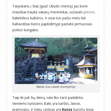
Tarpukariu į Balį (ypač Ubudo miestą) jau kone
masiškai traukė vakarų menininkai, sužavėti
gilesnės
balietiškos kultūros. Ir visai tuo pačiu metu kiti
baltaodžiai Kutos paplūdimyje pastatė pirmuosius
poilsio bungalus.
Malda Goa Lawah šventykloje
Taip iki pat šių dienų sala liko tarsi padalinta.
Vieniems turistams Balis yra karštis, laisvė,
pramogos, ir tokių centras yra
Kutos
kurortų linija.