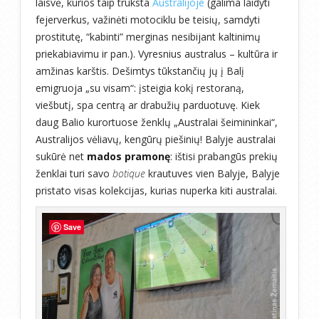
laisvė, kurios taip trūksta
Australijoje
(galima laidyti
fejerverkus, važinėti motociklu be teisių, samdyti
prostitutę, “kabinti” merginas nesibijant kaltinimų
priekabiavimu ir pan.). Vyresnius australus – kultūra ir
amžinas karštis. Dešimtys tūkstančių jų į Balį
emigruoja „su visam“: įsteigia kokį restoraną,
viešbutį, spa centrą ar drabužių parduotuvę. Kiek
daug Balio kurortuose ženklų „Australai šeimininkai“,
Australijos vėliavų, kengūrų piešinių! Balyje australai
sukūrė net
mados pramonę
: ištisi prabangūs prekių
ženklai turi savo
botique
krautuves vien Balyje, Balyje
pristato visas kolekcijas, kurias nuperka kiti australai.
Save