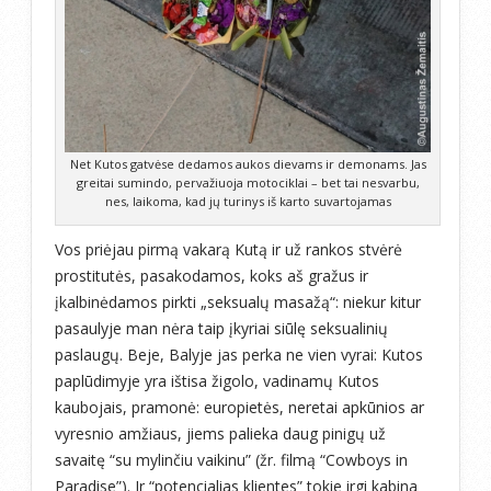
Net Kutos gatvėse dedamos aukos dievams ir demonams. Jas
greitai sumindo, pervažiuoja motociklai – bet tai nesvarbu,
nes, laikoma, kad jų turinys iš karto suvartojamas
Vos priėjau pirmą vakarą Kutą ir už rankos stvėrė
prostitutės, pasakodamos, koks aš gražus ir
įkalbinėdamos pirkti „seksualų masažą“: niekur kitur
pasaulyje man nėra taip įkyriai siūlę seksualinių
paslaugų. Beje, Balyje jas perka ne vien vyrai: Kutos
paplūdimyje yra ištisa žigolo, vadinamų Kutos
kaubojais, pramonė: europietės, neretai apkūnios ar
vyresnio amžiaus, jiems palieka daug pinigų už
savaitę “su mylinčiu vaikinu” (žr. filmą “Cowboys in
Paradise”). Ir “potencialias klientes” tokie irgi kabina