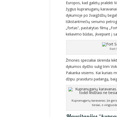
Europos, kad galėtų pralėkti M
žygius kupranugarių karavanai
dykumoje po žvaigždžių begal
tūkstantmečių senumo petroglif
„fortas“, pastatytas filmą „Fo
keliavimo būdas, įkvepiant į 
Fort
Žmonės specialiai skrenda lėkt
dykumos dydžio sulig trim Vokie
Pakanka visiems. Kai kuriais ma
džipu: prasidursi padangą, baigs
Kupranugarių karavanas. Jie geriau
tiesiai, o vingiu
Mauritanijos “kupra