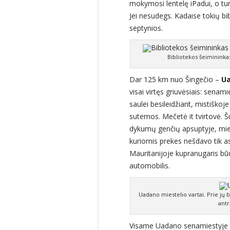
mokymosi lentelę iPadui, o turi
Jei nesudegs. Kadaise tokių bib
septynios.
Bibliotekos šeimininka
Dar 125 km nuo Šingečio –
U
visai virtęs griuvėsiais: senam
saulei besileidžiant, mistiškoj
sutemos. Mečetė it tvirtovė. Šul
dykumų genčių apsuptyje, mie
kuriomis prekes nešdavo tik as
Mauritanijoje kupranugaris būd
automobilis.
Uadano miestelio vartai. Prie jų b
antr
Visame Uadano senamiestyje tu