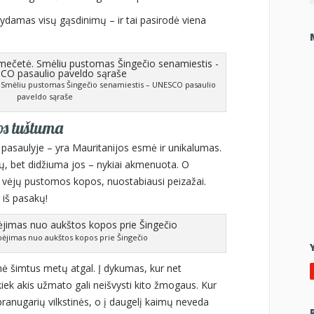
ydamas visų gąsdinimų – ir tai pasirodė viena
. Smėliu pustomas Šingečio senamiestis – UNESCO pasaulio
paveldo sąraše
s tuštuma
pasaulyje – yra Mauritanijos esmė ir unikalumas.
ių, bet didžiuma jos – nykiai akmenuota. O
i, vėjų pustomos kopos, nuostabiausi peizažai.
 iš pasakų!
bėjimas nuo aukštos kopos prie Šingečio
onė šimtus metų atgal. Į dykumas, kur net
iek akis užmato gali neišvysti kito žmogaus. Kur
ranugarių vilkstinės, o į daugelį kaimų neveda