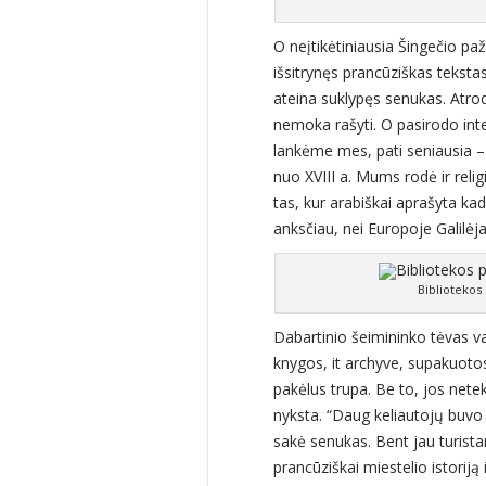
O neįtikėtiniausia Šingečio pa
išsitrynęs prancūziškas teksta
ateina suklypęs senukas. Atro
nemoka rašyti. O pasirodo inte
lankėme mes, pati seniausia – 
nuo XVIII a. Mums rodė ir relig
tas, kur arabiškai aprašyta ka
anksčiau, nei Europoje Galilėja
Bibliotekos
Dabartinio šeimininko tėvas va
knygos, it archyve, supakuotos 
pakėlus trupa. Be to, jos nete
nyksta. “Daug keliautojų buvo 
sakė senukas. Bent jau turist
prancūziškai miestelio istorij