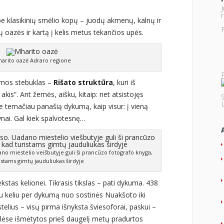
r
 be klasikinių smėlio kopų – juodų akmenų, kalnų ir
 oazės ir kartą į kelis metus tekančios upės.
arito oazė Adraro regione
umos stebuklas –
Rišato struktūra
, kuri iš
kis”. Ant žemės, aišku, kitaip: net atsistojęs
je temačiau panašią dykumą, kaip visur: į vieną
ynai. Gal kiek spalvotesnę…
no miestelio veišbutyje guli ši prancūzo fotografo knyga,
istams gimtų jauduliukas širdyje
ekstas kelionei. Tikrasis tikslas – pati dykuma. 438
tu keliu per dykumą nuo sostinės Nuakšoto iki
elius – visų pirma išnyksta šviesoforai, paskui –
kelėse išmėtytos prieš daugelį metų pradurtos