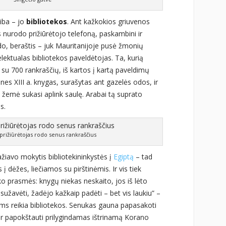
žiba – jo
bibliotekos
. Ant kažkokios griuvenos
s nurodo prižiūrėtojo telefoną, paskambini ir
do, beraštis – juk Mauritanijoje pusė žmonių
lektualas bibliotekos paveldėtojas. Ta, kurią
su 700 rankraščių, iš kartos į kartą paveldimų
ines XIII a. knygas, surašytas ant gazelės odos, ir
d žemė sukasi aplink saulę. Arabai tą suprato
s.
 prižiūrėtojas rodo senus rankraščius
žiavo mokytis bibliotekininkystės į
Egiptą
– tad
į dėžes, liečiamos su pirštinėmis. Ir vis tiek
ko prasmės: knygų niekas neskaito, jos iš lėto
sužavėti, žadėjo kažkaip padėti – bet vis laukiu” –
ams reikia bibliotekos. Senukas gauna papasakoti
ą ir papokštauti prilygindamas ištrinamą Korano