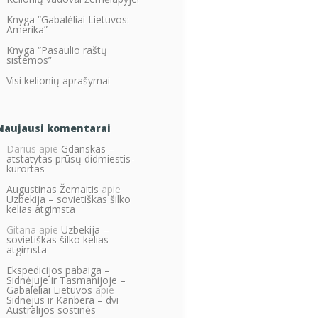
Knyga “Gabalėliai Lietuvos:
Amerika”
Knyga “Pasaulio raštų
sistemos”
Visi kelionių aprašymai
Naujausi komentarai
Darius
apie
Gdanskas –
atstatytas prūsų didmiestis-
kurortas
Augustinas Žemaitis
apie
Uzbekija – sovietiškas šilko
kelias atgimsta
Gitana
apie
Uzbekija –
sovietiškas šilko kelias
atgimsta
Ekspedicijos pabaiga –
Sidnėjuje ir Tasmanijoje –
Gabalėliai Lietuvos
apie
Sidnėjus ir Kanbera – dvi
Australijos sostinės