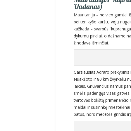
Uadanas)
Mauritanija – ne vien gamta! 
bei ten kyšo karštų vėjų nugairi
kažkada – svarbūs “kupranuga
dykumų pirkliai, o dažname n
žinodavę išminčiai.
Garsiausias Adraro prekybinis
Nuakšoto ir 80 km žvyrkeliu nuo
laikais. Griūvančius namus pa
smėlis padengęs visas gatves. 
tvirtovės bokštą primenanči
maldai ir susirinkę miestelėnai 
batus, nors mečetės grindis ir