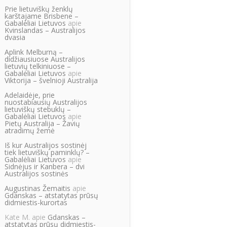
Prie lietuviškų ženklų
karštajame Brisbene –
Gabalėliai Lietuvos
apie
Kvinslandas – Australijos
dvasia
Aplink Melburną –
didžiausiuose Australijos
lietuvių telkiniuose –
Gabalėliai Lietuvos
apie
Viktorija – švelnioji Australija
Adelaidėje, prie
nuostabiausių Australijos
lietuviškų stebuklų –
Gabalėliai Lietuvos
apie
Pietų Australija – Žavių
atradimų žemė
Iš kur Australijos sostinėj
tiek lietuviškų paminklų? –
Gabalėliai Lietuvos
apie
Sidnėjus ir Kanbera – dvi
Australijos sostinės
Augustinas Žemaitis
apie
Gdanskas – atstatytas prūsų
didmiestis-kurortas
Kate M.
apie
Gdanskas –
atstatytas prūsų didmiestis-