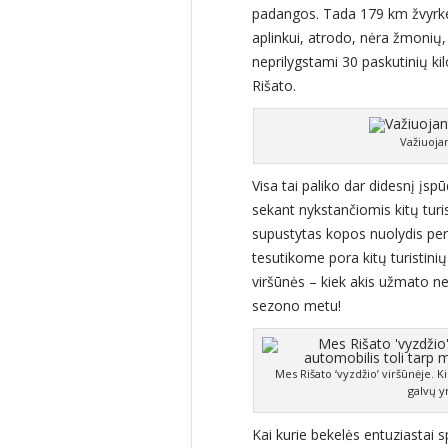
padangos. Tada 179 km žvyrkeli
aplinkui, atrodo, nėra žmonių,
neprilygstami 30 paskutinių k
Rišato.
Važiuoja
Visa tai paliko dar didesnį įsp
sekant nykstančiomis kitų turi
supustytas kopos nuolydis per s
tesutikome pora kitų turistinių 
viršūnės – kiek akis užmato n
sezono metu!
Mes Rišato ‘vyzdžio’ viršūnėje. 
galvų y
Kai kurie bekelės entuziastai s