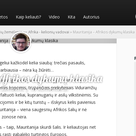
etos
Kaip keliauti?
Video
Kita
Autorius
nių žemėlapis
•
•
•
Afrika - kelionių vadovai
»
Mauritanija – Afrikos dykumų klasika
liui kažkodėl kelia siaubą: trečias pasaulis,
svarbiausia – nėra ką žiūrėti…
 Afrikos dykumų klasika
iena geriausių vietų pasaulyje patirti tikrą
mis kopomis, trupančiais prekybiniais Viduramžių
 Žemaitis
|
10 komentarai
altuoti keliai, kupranugarių ir asilų vilkstinėmis. Su
ijomis ir be kitų turistų – išskyrus kelis pavienius
ritanija – viena saugesnių Afrikos šalių ir nė
e zonose nėra.
s – taip, Mauritanija skurdi šalis. Ir keliautojas net
s rasti gabalėlio turtingos Europos.