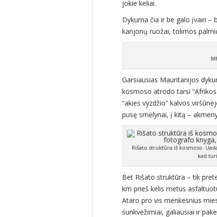
jokie keliai.
Dykuma čia ir be galo įvairi –
kanjonų ruožai, tolimos palmių
Mh
Garsiausias Mauritanijos dyk
kosmoso atrodo tarsi “Afrikos a
“akies vyzdžio” kalvos viršūnė
pusę smėlynai, į kitą – akmen
Rišato struktūra iš kosmoso. Uada
kad tur
Bet Rišato struktūra – tik pret
km prieš kelis metus asfaltuo
Ataro pro vis menkesnius miest
sunkvežimiai, galiausiai ir pa