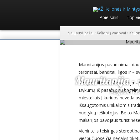
Apie šalis
Top vi
Naujausi įrašai
•
Kelionių vadovai
•
Kelio
Mauritanijos pavadinimas dauge
teroristai, banditai, ligos ir – 
Mauritanija –
Realybė kitokia! Mauritanija – v
Dykumą iš pasakų: su begalinė
Augustinas
miesteliais į kuriuos neveda asf
išsaugotomis unikaliomis tradic
nuotykių ieškotojus. Be to Mau
maliarijos pavojaus turistinės
Vienintelis teisingas stereotipa
viešbučiuose čia negalės tikėti