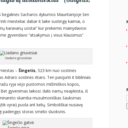
Iš begalinės Sacharos dykumos Mauritanijoje šen
nti miesteliai: dabar it laike sustingę kaimai, o
rių karavanų uostai” kur prekėmis mainydavosi
ame gyvendavo “atsakymus į visus klausimus”
Uadano griuvėsiai
 miestas –
Šingetis
, 523 km nuo sostinės
 Adraro sostinės Ataro. Ten pasijunti it bibliniais
mažu ryja vėjo pustomos milžiniškos kopos,
Bet gyvenimas laikosi: dalis namų neapleista, iš
I
o minareto skamba musulmoniškas šauksmas
(tik vyrai) puola ant kelių. Simboliškai nusiavę
gi padengęs storas smėlio sluoksnis.
Šingečio gatvė