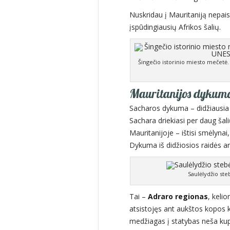
Nuskridau į Mauritaniją nepais
įspūdingiausių Afrikos šalių.
Šingečio istorinio miesto mečetė
Mauritanijos dykumo
Sacharos dykuma – didžiausia 
Sachara driekiasi per daug šal
Mauritanijoje – ištisi smėlyna
Dykuma iš didžiosios raidės ar
Saulėlydžio ste
Tai –
Adraro regionas
, keli
atsistojęs ant aukštos kopos k
medžiagas į statybas neša kup