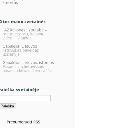
kurortas
Kitos mano svetainės
"AŽ kelionės" Youtube
–
mano interviu, kelionių
video, TV laidos
Gabalėliai Lietuvos
–
lietuviškas paveldas
užsienyje
Gabalėliai Lietuvos: istorijos
Ekspedicijų lietuviškais
pasaulio keliais dienoraščiai
Paieška svetainėje
eškoti:
Prenumeruoti RSS