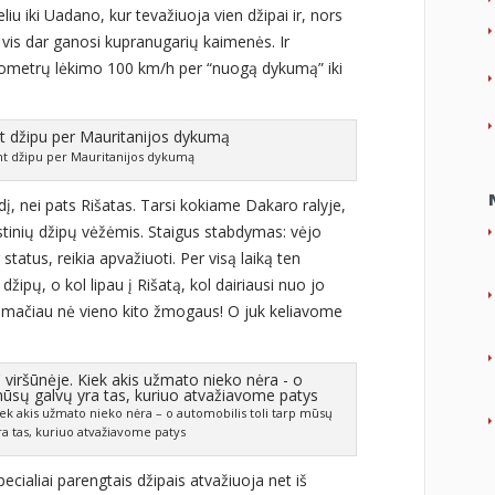
u iki Uadano, kur tevažiuoja vien džipai ir, nors
 vis dar ganosi kupranugarių kaimenės. Ir
ilometrų lėkimo 100 km/h per “nuogą dykumą” iki
nt džipu per Mauritanijos dykumą
ūdį, nei pats Rišatas. Tarsi kokiame Dakaro ralyje,
stinių džipų vėžėmis. Staigus stabdymas: vėjo
tatus, reikia apvažiuoti. Per visą laiką ten
džipų, o kol lipau į Rišatą, kol dairiausi nuo jo
emačiau nė vieno kito žmogaus! O juk keliavome
Kiek akis užmato nieko nėra – o automobilis toli tarp mūsų
ra tas, kuriuo atvažiavome patys
pecialiai parengtais džipais atvažiuoja net iš