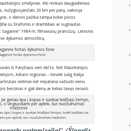
auritanijos smėlynais. Kiti renkasi daugiadienius
s, nužygiuojančiais 20 km per parą, nakvoja
yne, o dienos pažiba tampa kokie poros
ai su žirafomis ir drambliais ar sugriautas
rt Saganne“ 1984 m. filmavusių prancūzų. Lėtesnis
save dykumos atmosferą.
 Saganne fortas dykumos fone
uvais iš Paryžiaus vien dėl to. Bet Mauritanijos
tijom, Adraro regionas – beveik sulig Italija.
ršrutais vietiniai net nepataria važiuoti vienu
is benzinas ir gali dieną ar kelias tavęs nerasti.
 lipa į kopas ir sunkiai leidžiasi žemyn, todėl leidžiasi ne
odami per aplink, kur nuožulnumas mažesnis
nugarių uostamiesčiai“ (Šingetis,