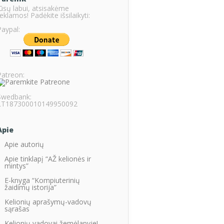
Jūsų labui, atsisakėme
eklamos! Padėkite išsilaikyti:
Paypal:
Patreon:
Swedbank:
LT187300010149950092
Apie
Apie autorių
Apie tinklapį “AŽ kelionės ir
mintys”
E-knyga “Kompiuterinių
žaidimų istorija”
Kelionių aprašymų-vadovų
sąrašas
Kelionių vadovai žemėlapyje!