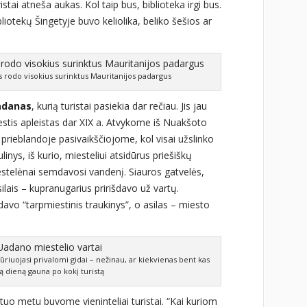
stai atneša aukas. Kol taip bus, biblioteka irgi bus.
liotekų Šingetyje buvo keliolika, beliko šešios ar
s rodo visokius surinktus Mauritanijos padargus
adanas
, kurią turistai pasiekia dar rečiau. Jis jau
iestis apleistas dar XIX a. Atvykome iš Nuakšoto
e prieblandoje pasivaikščiojome, kol visai užslinko
inys, iš kurio, miesteliui atsidūrus priešiškų
stelėnai semdavosi vandenį. Siauros gatvelės,
ilais – kupranugarius pririšdavo už vartų.
avo “tarpmiestinis traukinys”, o asilas – miesto
ūriuojasi privalomi gidai – nežinau, ar kiekvienas bent kas
ą dieną gauna po kokį turistą
o metu buvome vieninteliai turistai. “Kai kuriom