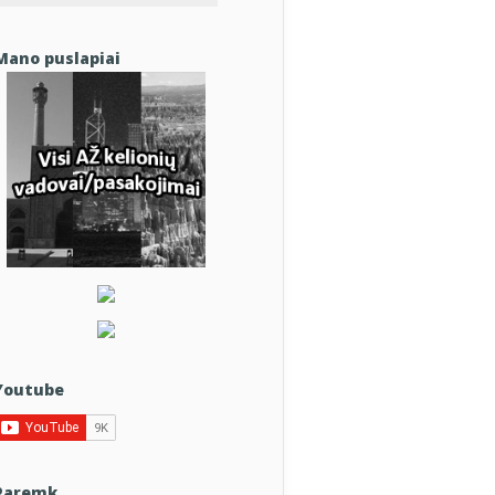
Mano puslapiai
Youtube
Paremk