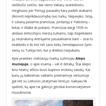
viešbučio svečio, dar vieno Vakarų avantiūristo,
mėginusio per Pirmąjį pasaulinį karą padėti arabams
iškovoti nepriklausomybę nuo turkų. Nepavyko: Siriją
ir Libaną pasiėmė prancūzai, Jordaniją ir Palestiną –
britai, ir išlaikė iki pokario. Prancūzai dargi 1939 m.
atidavė Antiochijos miestą turkams, taip išsipirkdami
jų neutralumą Antrajame pasauliniame kare – sirai to
neatleido ir iki šiol net savo kelių žemėlapiuose žymi
sieną su Turkija ten, kur ji driekėsi tarpukariu.
Apie praeities civilizacijų tvarką sužinojau
Alepo
muziejuje
, o apie esamą – vėl iš detalių. Štai Alepo
kino teatrų afišos buvo kupinos erotinių vaizdų. Kai
kurių jų kabinimas vaikams prieinamoje viešumoje
gal net su Lietuvos įstatymais kirstųsi. Galėjau tik
spėlioti, ką apie tai galvojo gerokai konservatyvesni
musulmonai.