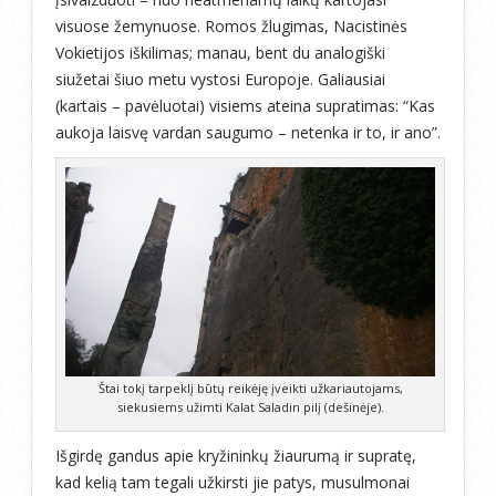
visuose žemynuose. Romos žlugimas, Nacistinės
Vokietijos iškilimas; manau, bent du analogiški
siužetai šiuo metu vystosi Europoje. Galiausiai
(kartais – pavėluotai) visiems ateina supratimas: “Kas
aukoja laisvę vardan saugumo – netenka ir to, ir ano”.
Štai tokį tarpeklį būtų reikėję įveikti užkariautojams,
siekusiems užimti Kalat Saladin pilį (dešinėje).
Išgirdę gandus apie kryžininkų žiaurumą ir supratę,
kad kelią tam tegali užkirsti jie patys, musulmonai