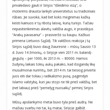
privalėdavo gauti ir Sirijos “išleidimo vizą”, o
moterims drausta lankyti universitetus su tradiciniais
rūbais. Jie suvokė, kad bet koks mėginimas kažką
keisti kainuos ir tą ribotą laisvę, kurią turėjo. Tačiau
nepasitenkinimas alavitų valdžia augo, ir prasidėjus
“Arabų pavasariui” – prasiveržė su kaupu. Kažkuo
primena Lietuvos Sąjūdį. Tik valdžios reakcija į tą
Sirijos sąjūdį buvo daug žiauresnė – mūsų Sausio 13
d. žuvo 14 žmonių, o Sirijoje vien 2011 m. balandį-
gegužę – per 1000, iki 2013 m. – 80000. Hamos
žudynių laikais tokių aukų pakako, kad išsigandę likę
musulmonai nurimtų, bet 2014 m. tai tiesiog privertė
juos eiti dar toliau į radikalizmo pusę, pagimdyti
Islamo valstybę, kuri jau stojo ne tik prieš valdžią, bet
(net labiau) prieš “pernelyg nuosaikų” pirminį Sirijos
sąjūdį.
Mūsų apsilankymo metai buvo tyla prieš audrą. Ne
mažiau svarbu nei tai, ką matai, Sirijoje galbūt