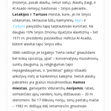
(moterys, pasak alavitų, neturi sielų). Alavitų (taigi, ir
Al Asado rėmėjų) bastionas – Sirijos pakrantė,
Latakijos
ir
Tartuso
miestai, kurie, jei ne Sirijos
uždarumas, tikriausiai būtų kaimyninių
Kipro
ir
Turkijos
pavyzdžiu tapę tarptautiniais kurortais. Ne
daugiau 10% Sirijos žmonių išpažįsta alavitizmą – bet
1971 m. prezidentu pasiskelbus Hafezui Al Asadui,
būtent alavitai tapo Sirijos elitu.
Išlikti valdžioje jie tegalėjo “tvirta ranka” gniauždami
bet kokią opoziciją, ypač – konservatyvių musulmonų
sunitų daugumą. Jų religingumas tapo
nepageidaujamas, o “perdėtas” galėjo iššaukti
ankstyvą mirtį ar kankinimus kalėjime. Netoli alavitų
pakrantės yra gražus musulmoniškas
Hamos
miestas
, garsėjantis Viduramžių
norijomis
: ratais,
semiančiais upių vandenį, kurių didžiausias – 20 m
skersmens. Be 17 išlikusių norijų, senų pastatų mažai
– 1982 m. didžiąją dalį senamiesčio griuvėsiais