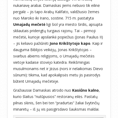
nukariavę arabai. Damaskas jiems nebuvo tik eilinė
pergalė – jis tapo Arabų Kalifato, valdžiusio žemes
nuo Maroko iki Irano, sostine. 715 m. pastatyta
Umajadų mečetė
ligi šiol yra miesto širdis, apsupta
skliautais pridengtų turgaus rajonų. Tai – pirmoji
mečetė, kurioje apsilankė popiežius (Jonas Paulius II)
– jis keliavo pažiūrėti
Jono Krikštytojo kapo
. Kaip ir
dauguma Biblijos veikėjų, Jonas Krikštytojas –
svarbus abiems religijoms, o Umajadų mečetės
vietoje kadaise stovėjo katedra. Reikšmingas
musulmonams net ir Jėzus (nors ir nelaikomas Dievo
sūnumi): tikima, kad apokalipsės metu jis pasirodys
būtent Umajadų mečetėje.
Gražiausiai Damaskas atrodo nuo
Kasiūno kalno
,
kurio šlaitus “nutūpusios” restoranų eilės. Pastatų
pilnas slėnis, šen bei ten “pradurtas” žaliai švytinčių
minaretų – iš jų vis pasigirsdavo šauksmas maldai.