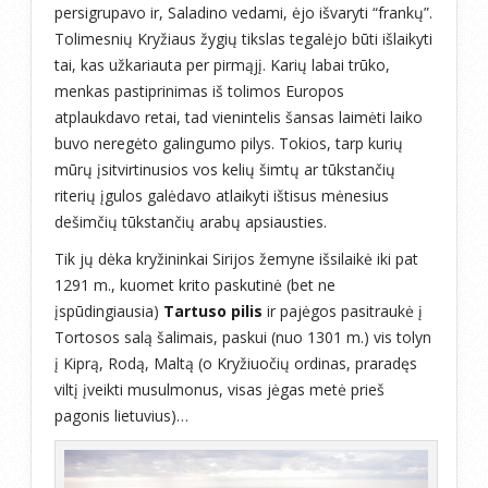
persigrupavo ir, Saladino vedami, ėjo išvaryti “frankų”.
Tolimesnių Kryžiaus žygių tikslas tegalėjo būti išlaikyti
tai, kas užkariauta per pirmąjį. Karių labai trūko,
menkas pastiprinimas iš tolimos Europos
atplaukdavo retai, tad vienintelis šansas laimėti laiko
buvo neregėto galingumo pilys. Tokios, tarp kurių
mūrų įsitvirtinusios vos kelių šimtų ar tūkstančių
riterių įgulos galėdavo atlaikyti ištisus mėnesius
dešimčių tūkstančių arabų apsiausties.
Tik jų dėka kryžininkai Sirijos žemyne išsilaikė iki pat
1291 m., kuomet krito paskutinė (bet ne
įspūdingiausia)
Tartuso pilis
ir pajėgos pasitraukė į
Tortosos salą šalimais, paskui (nuo 1301 m.) vis tolyn
į Kiprą, Rodą, Maltą (o Kryžiuočių ordinas, praradęs
viltį įveikti musulmonus, visas jėgas metė prieš
pagonis lietuvius)…