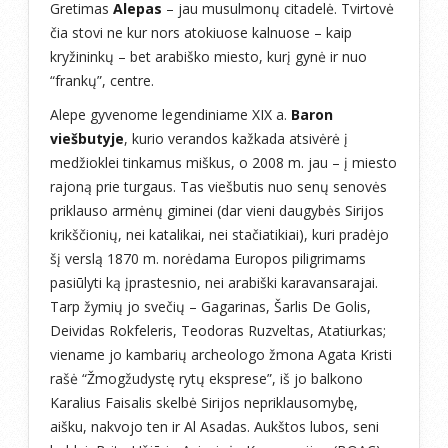
Gretimas
Alepas
– jau musulmonų citadelė. Tvirtovė
čia stovi ne kur nors atokiuose kalnuose – kaip
kryžininkų – bet arabiško miesto, kurį gynė ir nuo
“frankų”, centre.
Alepe gyvenome legendiniame XIX a.
Baron
viešbutyje
, kurio verandos kažkada atsivėrė į
medžioklei tinkamus miškus, o 2008 m. jau – į miesto
rajoną prie turgaus. Tas viešbutis nuo senų senovės
priklauso armėnų giminei (dar vieni daugybės Sirijos
krikščionių, nei katalikai, nei stačiatikiai), kuri pradėjo
šį verslą 1870 m. norėdama Europos piligrimams
pasiūlyti ką įprastesnio, nei arabiški karavansarajai.
Tarp žymių jo svečių – Gagarinas, Šarlis De Golis,
Deividas Rokfeleris, Teodoras Ruzveltas, Atatiurkas;
viename jo kambarių archeologo žmona Agata Kristi
rašė “Žmogžudystę rytų eksprese”, iš jo balkono
Karalius Faisalis skelbė Sirijos nepriklausomybę,
aišku, nakvojo ten ir Al Asadas. Aukštos lubos, seni