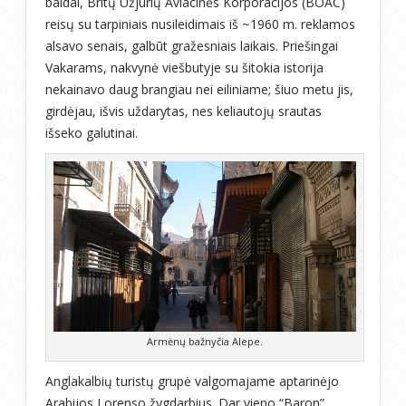
baldai, Britų Užjūrių Aviacinės Korporacijos (BOAC)
reisų su tarpiniais nusileidimais iš ~1960 m. reklamos
alsavo senais, galbūt gražesniais laikais. Priešingai
Vakarams, nakvynė viešbutyje su šitokia istorija
nekainavo daug brangiau nei eiliniame; šiuo metu jis,
girdėjau, išvis uždarytas, nes keliautojų srautas
išseko galutinai.
Armėnų bažnyčia Alepe.
Anglakalbių turistų grupė valgomajame aptarinėjo
Arabijos Lorenso žygdarbius. Dar vieno “Baron”