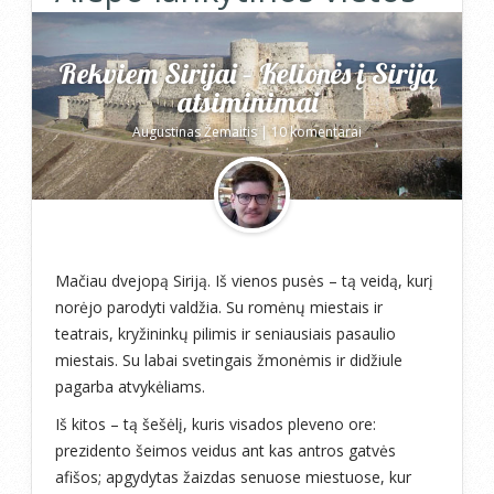
Rekviem Sirijai – Kelionės į Siriją
atsiminimai
Augustinas Žemaitis
|
10 komentarai
Mačiau dvejopą Siriją. Iš vienos pusės – tą veidą, kurį
norėjo parodyti valdžia. Su romėnų miestais ir
teatrais, kryžininkų pilimis ir seniausiais pasaulio
miestais. Su labai svetingais žmonėmis ir didžiule
pagarba atvykėliams.
Iš kitos – tą šešėlį, kuris visados pleveno ore:
prezidento šeimos veidus ant kas antros gatvės
afišos; apgydytas žaizdas senuose miestuose, kur