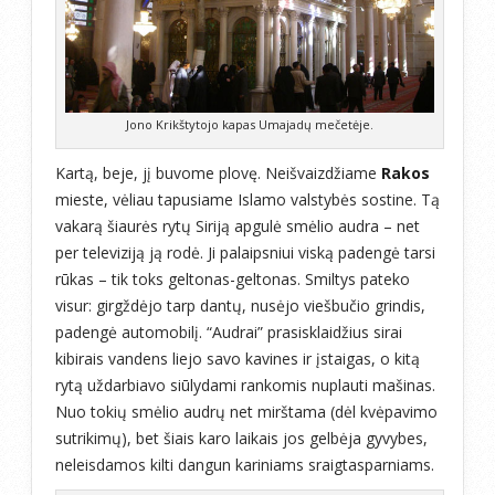
Jono Krikštytojo kapas Umajadų mečetėje.
Kartą, beje, jį buvome plovę. Neišvaizdžiame
Rakos
mieste, vėliau tapusiame Islamo valstybės sostine. Tą
vakarą šiaurės rytų Siriją apgulė smėlio audra – net
per televiziją ją rodė. Ji palaipsniui viską padengė tarsi
rūkas – tik toks geltonas-geltonas. Smiltys pateko
visur: girgždėjo tarp dantų, nusėjo viešbučio grindis,
padengė automobilį. “Audrai” prasisklaidžius sirai
kibirais vandens liejo savo kavines ir įstaigas, o kitą
rytą uždarbiavo siūlydami rankomis nuplauti mašinas.
Nuo tokių smėlio audrų net mirštama (dėl kvėpavimo
sutrikimų), bet šiais karo laikais jos gelbėja gyvybes,
neleisdamos kilti dangun kariniams sraigtasparniams.