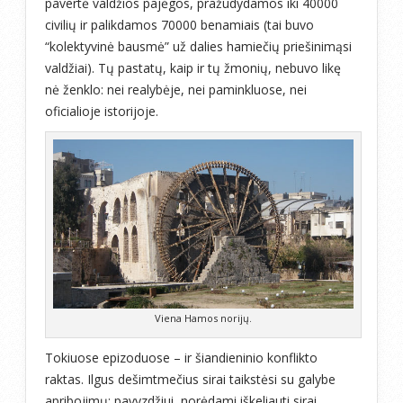
pavertė valdžios pajėgos, pražudydamos iki 40000
civilių ir palikdamos 70000 benamiais (tai buvo
“kolektyvinė bausmė” už dalies hamiečių priešinimąsi
valdžiai). Tų pastatų, kaip ir tų žmonių, nebuvo likę
nė ženklo: nei realybėje, nei paminkluose, nei
oficialioje istorijoje.
Viena Hamos norijų.
Tokiuose epizoduose – ir šiandieninio konflikto
raktas. Ilgus dešimtmečius sirai taikstėsi su galybe
apribojimų: pavyzdžiui, norėdami iškeliauti sirai