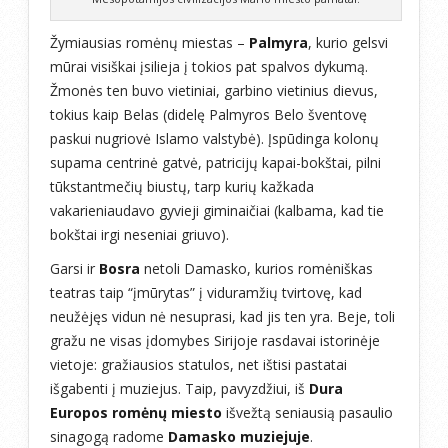
Žymiausias romėnų miestas –
Palmyra
, kurio gelsvi
mūrai visiškai įsilieja į tokios pat spalvos dykumą.
Žmonės ten buvo vietiniai, garbino vietinius dievus,
tokius kaip Belas (didelę Palmyros Belo šventovę
paskui nugriovė Islamo valstybė). Įspūdinga kolonų
supama centrinė gatvė, patricijų kapai-bokštai, pilni
tūkstantmečių biustų, tarp kurių kažkada
vakarieniaudavo gyvieji giminaičiai (kalbama, kad tie
bokštai irgi neseniai griuvo).
Garsi ir
Bosra
netoli Damasko, kurios romėniškas
teatras taip “įmūrytas” į viduramžių tvirtovę, kad
neužėjęs vidun nė nesuprasi, kad jis ten yra. Beje, toli
gražu ne visas įdomybes Sirijoje rasdavai istorinėje
vietoje: gražiausios statulos, net ištisi pastatai
išgabenti į muziejus. Taip, pavyzdžiui, iš
Dura
Europos romėnų miesto
išvežtą seniausią pasaulio
sinagogą radome
Damasko muziejuje
.