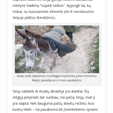
mintyse žaidimą “sujunk taškus”. Apjungti tai, ką
matai, su nuosavomis žiniomis (ne iš cenzūruotos
Sirijoje pirktos literatūros).
Asilas neša statybines medžiagas kryžininkų pilies remontui.
Matyt, panašiai jos ir buvo pastatytos.
Siriją valdanti Al Asadų dinastija yra alavitai. Šią
religiją perprasti dar sunkiau, nei pačią Siriją, mat ji
yra slapta. Net dauguma pačių alavitų nežino, kuo
turėtų tikėti – tai pasakoma tik įšventintiems vyrams