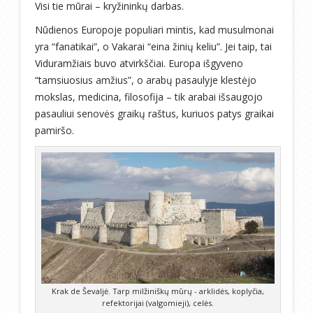
Visi tie mūrai – kryžininkų darbas.
Nūdienos Europoje populiari mintis, kad musulmonai
yra “fanatikai”, o Vakarai “eina žinių keliu”. Jei taip, tai
Viduramžiais buvo atvirkščiai. Europa išgyveno
“tamsiuosius amžius”, o arabų pasaulyje klestėjo
mokslas, medicina, filosofija – tik arabai išsaugojo
pasauliui senovės graikų raštus, kuriuos patys graikai
pamiršo.
Krak de Ševaljė. Tarp milžiniškų mūrų - arklidės, koplyčia,
refektorijai (valgomieji), celės.