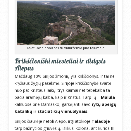
Kalat Saladin vaizdas su Viduržemio jūra tolumoje.
Krikščioniški miesteliai ir didysis
Alepas
Maždaug 10% Sirijos žmonių yra krikščionys. Ir tai ne
kryžiaus žygių pasekmė. Sirijoje krikščionybė svarbi
nuo pat Kristaus laikų: trys kaimai net tebekalba ta
pačia aramėjų kalba, kaip ir Kristus. Tarp jų –
Malula
kalnuose prie Damasko, garsėjanti savo
rytų apeigų
katalikų ir stačiatikių vienuolynais
.
Sirijos šiaurėje netoli Alepo, irgi atokioje
Taladoje
tarp bažnyčios griuvėsių, išlikusi kolona, ant kurios III-