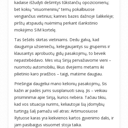
kadaise išžudyti dešimtys tūkstančių opozicionierių;
bet kokių “visuomeninių” temų pokalbiuose
vengiančius vietinius; karines bazes dažnoje šalikelėje;
pirštų atspaudų nuėmimą perkant išankstinio
mokėjimo SIM kortelę.
Tas šešėlis skirtas vietiniams. Dedu galvą, kad
daugumja užsieniečių, keliegaujantys su grupėmis ir
klausantys aprobuotų gidų pasakojimų, to beveik
nepastebėdavo. Mes visą Siriją pervažiavome vieni –
nuomotu automobiliu, likus dvejiems metams iki
pilietinio karo pradžios – taigi, matėme daugiau.
Priešingai daugeliui mano kelionių pasakojimų, šis
kažin ar padės jums susiplanuoti savą. Jis – veikiau
prisiminimai apie Siriją, kurios nebėra. Tačiau tikiu,
kad vos situacija nurims, keliautojai šią įdomybių
turtingą šalį pamažu vėl atras: Artimuosiuose
Rytuose karas yra kiekvienos kartos gyvenimo dalis, ir
jam pasibaigus visuomet stoja taika.