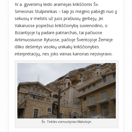
IV a. gyvenimą leido aramėjas krikščionis Šv.
Simeonas Stulpininkas – taip jis mėgino pabėgti nuo jį
sekusių ir melstis už juos prašiusių gerbėjų. Jei
Vakaruose popiežius krikščionybę suvienodino, o
Bizantijoje tą padarė patriarchas, tai pačiuose
Artimuosiuose Rytuose, pačioje Šventojoje Žemėje
išliko dešimtys visokių unikalių krikščionybės
interpretacijų, nes joks vienas kanonas neįsivyravo.
Šv. Teklės vienuolynas Maluloje.