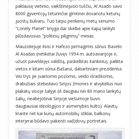
paklausę vietinio, vaikštinėjusio tuščiu, Al Asado savo
8000 gyventojų teturinčiai gimtinei dovanotu keturių
juostų bulvaru. Tuo tarpu penkerių metų senumo
“Lonely Planet” knyga dar skelbė apie kapą lankyti
plūsdavusias “politinių piligrimų” minias.
Mauzoliejuje ilsisi ir Hafezo pirmagimis sūnus Baselis
Al Asadas (netikėtai žuvęs 1994 m. autoavarijoje ir,
užuot paveldėjęs valdžią, paskelbtas kankiniu), palikta
vietos ir kitam sūnui Bašarui, dabartiniam prezidentui.
Visi trys jie įvairiomis pozomis, veido išraiškomis,
drabužiais stebėdavo Sirijos žmones ir atvykėlius nuo
plakatų visoje šalyje (iš daugiau nei 80 mano lankytų
šalių, neabejotinai Sirijoje viešumoje buvo
daugiausiai ideologijos ir asmenybės kulto). Alavitų
krante net kai kurių automobilių stiklai, balkonų
interjerai būdavo pakeisti va(l)dovų portretais.