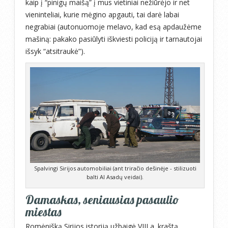
kaip į “pinigų maišą” į mus vietiniai nežiūrėjo ir net
vieninteliai, kurie mėgino apgauti, tai darė labai
negrabiai (autonuomoje melavo, kad esą apdaužėme
mašiną: pakako pasiūlyti iškviesti policiją ir tarnautojai
išsyk “atsitraukė”).
Spalvingi Sirijos automobiliai (ant triračio dešinėje - stilizuoti
balti Al Asadų veidai).
Damaskas, seniausias pasaulio
miestas
Romėnišką Sirijos istoriją užbaigė VIII a. kraštą