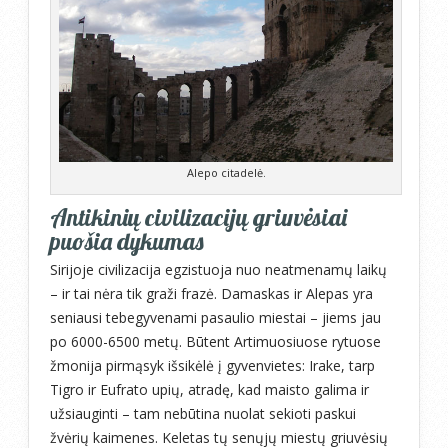
Alepo citadelė.
Antikinių civilizacijų griuvėsiai
puošia dykumas
Sirijoje civilizacija egzistuoja nuo neatmenamų laikų
– ir tai nėra tik graži frazė. Damaskas ir Alepas yra
seniausi tebegyvenami pasaulio miestai – jiems jau
po 6000-6500 metų. Būtent Artimuosiuose rytuose
žmonija pirmąsyk išsikėlė į gyvenvietes: Irake, tarp
Tigro ir Eufrato upių, atradę, kad maisto galima ir
užsiauginti – tam nebūtina nuolat sekioti paskui
žvėrių kaimenes. Keletas tų senųjų miestų griuvėsių