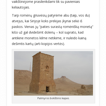
vaikštinėjome prasilenkdami tik su pavieniais
keliautojais.
Tarp romėnų griuvėsių patyrėme abu (taip, vos du)
atvejus, kai Sirijoje koks prekijas įkyriai sekė iš
paskos. Vienas jų “paties surastą romėnišką monetą”
kišo už gal dvidešimt dolerių – kol suprato, kad
antikine monetos kilme netikime, ir nuleido kainą
dešimtis kartų (arti kopijos vertės).
Palmyros bokštinis kapas.