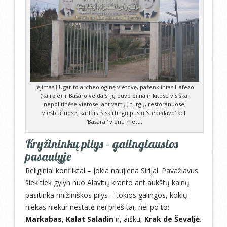
Įėjimas į Ugarito archeologinę vietovę, paženklintas Hafezo
(kairėje) ir Bašaro veidais. Jų buvo pilna ir kitose visiškai
nepolitinėse vietose: ant vartų į turgų, restoranuose,
viešbučiuose; kartais iš skirtingų pusių 'stebėdavo' keli
'Bašarai' vienu metu.
Kryžininkų pilys – galingiausios
pasaulyje
Religiniai konfliktai – jokia naujiena Sirijai. Pavažiavus
šiek tiek gylyn nuo Alavitų kranto ant aukštų kalnų
pasitinka milžiniškos pilys – tokios galingos, kokių
niekas niekur nestatė nei prieš tai, nei po to:
Markabas
,
Kalat Saladin
ir, aišku,
Krak de Ševaljė
.