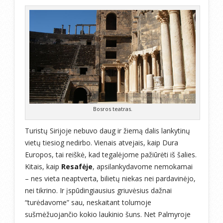
Bosros teatras.
Turistų Sirijoje nebuvo daug ir žiemą dalis lankytinų
vietų tiesiog nedirbo. Vienais atvejais, kaip Dura
Europos, tai reiškė, kad tegalėjome pažiūrėti iš šalies.
Kitais, kaip
Resafėje
, apsilankydavome nemokamai
– nes vieta neaptverta, bilietų niekas nei pardavinėjo,
nei tikrino. Ir įspūdingiausius griuvėsius dažnai
“turėdavome” sau, neskaitant tolumoje
sušmėžuojančio kokio laukinio šuns. Net Palmyroje