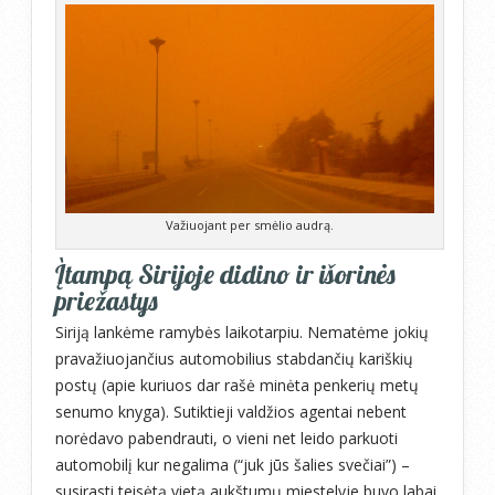
Važiuojant per smėlio audrą.
Įtampą Sirijoje didino ir išorinės
priežastys
Siriją lankėme ramybės laikotarpiu. Nematėme jokių
pravažiuojančius automobilius stabdančių kariškių
postų (apie kuriuos dar rašė minėta penkerių metų
senumo knyga). Sutiktieji valdžios agentai nebent
norėdavo pabendrauti, o vieni net leido parkuoti
automobilį kur negalima (“juk jūs šalies svečiai”) –
susirasti teisėtą vietą aukštumų miestelyje buvo labai