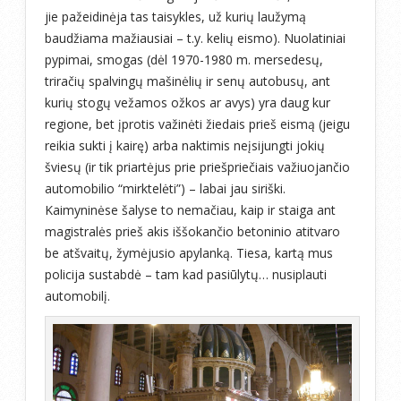
jie pažeidinėja tas taisykles, už kurių laužymą
baudžiama mažiausiai – t.y. kelių eismo). Nuolatiniai
pypimai, smogas (dėl 1970-1980 m. mersedesų,
triračių spalvingų mašinėlių ir senų autobusų, ant
kurių stogų vežamos ožkos ar avys) yra daug kur
regione, bet įprotis važinėti žiedais prieš eismą (jeigu
reikia sukti į kairę) arba naktimis neįsijungti jokių
šviesų (ir tik priartėjus prie priešpriečiais važiuojančio
automobilio “mirktelėti”) – labai jau siriški.
Kaimyninėse šalyse to nemačiau, kaip ir staiga ant
magistralės prieš akis iššokančio betoninio atitvaro
be atšvaitų, žymėjusio apylanką. Tiesa, kartą mus
policija sustabdė – tam kad pasiūlytų… nusiplauti
automobilį.