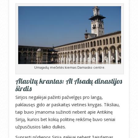
Umajadų mečetės kiemas Damasko centre.
Alavitų krantas: Al Asadų dinastijos
širdis
Sirijos negalėjai pažinti pažvelgęs pro langą,
paklausęs gido ar paskaitęs vietines knygas. Tiksliau,
taip buvo įmanoma sužinoti nebent apie Antikinę
Siriją, kurios bet kokią politinę reikšmę buvo seniai
užpusčiusios laiko dulkės.
Suprasti nūdienos Siriją galėjai nebent žaisdamas