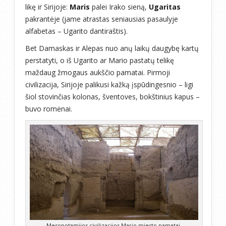
likę ir Sirijoje:
Maris
palei Irako sieną,
Ugaritas
pakrantėje (jame atrastas seniausias pasaulyje
alfabetas – Ugarito dantiraštis).
Bet Damaskas ir Alepas nuo anų laikų daugybę kartų
perstatyti, o iš Ugarito ar Mario pastatų telikę
maždaug žmogaus aukščio pamatai. Pirmoji
civilizacija, Sirijoje palikusi kažką įspūdingesnio – ligi
šiol stovinčias kolonas, šventoves, bokštinius kapus –
buvo romėnai.
Mesopotamijos civilizacijos Mario miesto pamatai.