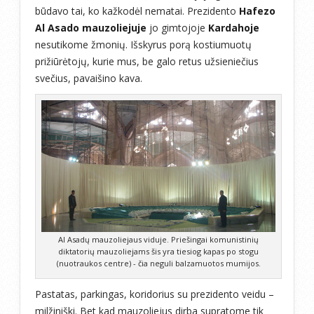
būdavo tai, ko kažkodėl nematai. Prezidento
Hafezo
Al Asado mauzoliejuje
jo gimtojoje
Kardahoje
nesutikome žmonių. Išskyrus porą kostiumuotų
prižiūrėtojų, kurie mus, be galo retus užsieniečius
svečius, pavaišino kava.
Al Asadų mauzoliejaus viduje. Priešingai komunistinių
diktatorių mauzoliejams šis yra tiesiog kapas po stogu
(nuotraukos centre) - čia neguli balzamuotos mumijos.
Pastatas, parkingas, koridorius su prezidento veidu –
milžiniški. Bet kad mauzoliejus dirba supratome tik