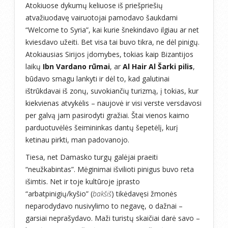
Atokiuose dykumų keliuose iš priešpriešių
atvažiuodavę vairuotojai pamodavo šaukdami
“Welcome to Syria”, kai kurie šnekindavo ilgiau ar net
kviesdavo užeiti. Bet visa tai buvo tikra, ne dėl pinigų.
Atokiausias Sirijos įdomybes, tokias kaip Bizantijos
laikų
Ibn Vardano rūmai
, ar
Al Hair Al Šarki pilis
,
būdavo smagu lankyti ir dėl to, kad galutinai
ištrūkdavai iš zonų, suvokiančių turizmą, į tokias, kur
kiekvienas atvykėlis – naujovė ir visi verste versdavosi
per galvą jam pasirodyti gražiai. Štai vienos kaimo
parduotuvėlės šeimininkas dantų šepetėlį, kurį
ketinau pirkti, man padovanojo.
Tiesa, net Damasko turgų galėjai praeiti
“neužkabintas”. Mėginimai išvilioti pinigus buvo reta
išimtis. Net ir toje kultūroje įprasto
“arbatpinigių/kyšio” (
bakšiš
) tikėdavęsi žmonės
neparodydavo nusivylimo to negavę, o dažnai –
garsiai neprašydavo. Maži turistų skaičiai darė savo –