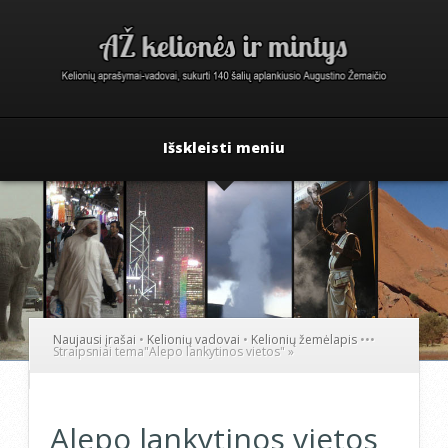
Išskleisti meniu
Naujausi įrašai
•
Kelionių vadovai
•
Kelionių žemėlapis
•
•
•
Straipsniai tema
"
Alepo lankytinos vietos"
»
Alepo lankytinos vietos