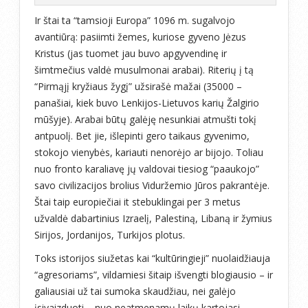
Ir štai ta “tamsioji Europa” 1096 m. sugalvojo
avantiūrą: pasiimti žemes, kuriose gyveno Jėzus
Kristus (jas tuomet jau buvo apgyvendinę ir
šimtmečius valdė musulmonai arabai). Riterių į tą
“Pirmąjį kryžiaus žygį” užsirašė mažai (35000 –
panašiai, kiek buvo Lenkijos-Lietuvos karių Žalgirio
mūšyje). Arabai būtų galėję nesunkiai atmušti tokį
antpuolį. Bet jie, išlepinti gero taikaus gyvenimo,
stokojo vienybės, kariauti nenorėjo ar bijojo. Toliau
nuo fronto karaliavę jų valdovai tiesiog “paaukojo”
savo civilizacijos brolius Viduržemio Jūros pakrantėje.
Štai taip europiečiai it stebuklingai per 3 metus
užvaldė dabartinius Izraelį, Palestiną, Libaną ir žymius
Sirijos, Jordanijos, Turkijos plotus.
Toks istorijos siužetas kai “kultūringieji” nuolaidžiauja
“agresoriams”, vildamiesi šitaip išvengti blogiausio – ir
galiausiai už tai sumoka skaudžiau, nei galėjo
įsivaizduoti – nuo neatmenamų laikų kartojasi