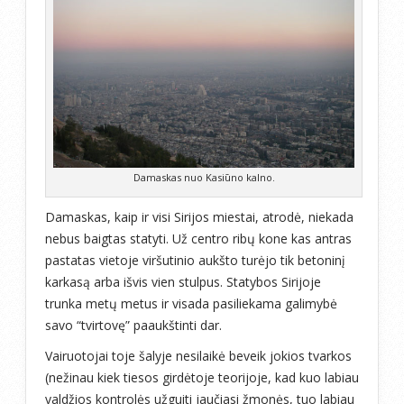
Damaskas nuo Kasiūno kalno.
Damaskas, kaip ir visi Sirijos miestai, atrodė, niekada
nebus baigtas statyti. Už centro ribų kone kas antras
pastatas vietoje viršutinio aukšto turėjo tik betoninį
karkasą arba išvis vien stulpus. Statybos Sirijoje
trunka metų metus ir visada pasiliekama galimybė
savo “tvirtovę” paaukštinti dar.
Vairuotojai toje šalyje nesilaikė beveik jokios tvarkos
(nežinau kiek tiesos girdėtoje teorijoje, kad kuo labiau
valdžios kontrolės užguiti jaučiasi žmonės, tuo labiau