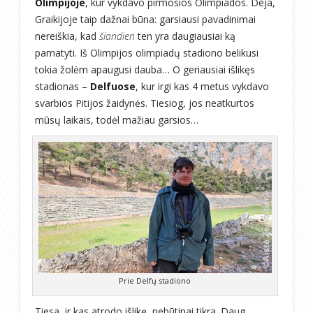
Olimpijoje
, kur vykdavo pirmosios Olimpiados. Deja,
Graikijoje taip dažnai būna: garsiausi pavadinimai
nereiškia, kad
šiandien
ten yra daugiausiai ką
pamatyti. Iš Olimpijos olimpiadų stadiono belikusi
tokia žolėm apaugusi dauba… O geriausiai išlikęs
stadionas –
Delfuose
, kur irgi kas 4 metus vykdavo
svarbios Pitijos žaidynės. Tiesiog, jos neatkurtos
mūsų laikais, todėl mažiau garsios…
Prie Delfų stadiono
Tiesa, ir kas atrodo išlikę, nebūtinai tikra. Daug