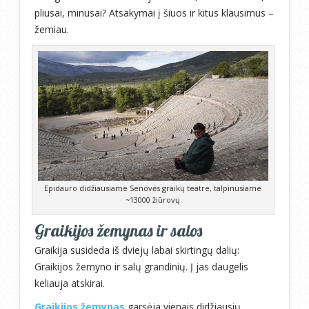
pliusai, minusai? Atsakymai į šiuos ir kitus klausimus –
žemiau.
Epidauro didžiausiame Senovės graikų teatre, talpinusiame
~13000 žiūrovų
Graikijos žemynas ir salos
Graikija susideda iš dviejų labai skirtingų dalių:
Graikijos žemyno ir salų grandinių. Į jas daugelis
keliauja atskirai.
Graikijos žemynas
garsėja vienais didžiausių