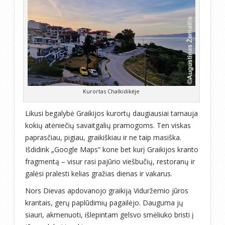
Kurortas Chalkidikėje
Likusi begalybė Graikijos kurortų daugiausiai tarnauja
kokių atėniečių savaitgalių pramogoms. Ten viskas
paprasčiau, pigiau, graikiškiau ir ne taip masiška.
Išdidink „Google Maps“ kone bet kurį Graikijos kranto
fragmentą – visur rasi pajūrio viešbučių, restoranų ir
galėsi pralesti kelias gražias dienas ir vakarus.
Nors Dievas apdovanojo graikiją Viduržemio jūros
krantais, gerų paplūdimių pagailėjo. Dauguma jų
siauri, akmenuoti, išlepintam gelsvo smėliuko bristi į