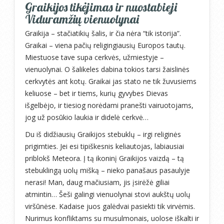
Graikijos tikėjimas ir nuostabieji
Viduramžių vienuolynai
Graikija – stačiatikių šalis, ir čia nėra “tik istorija”.
Graikai – viena pačių religingiausių Europos tautų.
Miestuose tave supa cerkvės, užmiestyje –
vienuolynai. O šalikeles dabina tokios tarsi žaislinės
cerkvytės ant kotų. Graikai jas stato ne tik žuvusiems
keliuose – bet ir tiems, kurių gyvybes Dievas
išgelbėjo, ir tiesiog norėdami pranešti vairuotojams,
jog už posūkio laukia ir didelė cerkvė…
Du iš didžiausių Graikijos stebuklų – irgi religinės
prigimties. Jei esi tipiškesnis keliautojas, labiausiai
priblokš Meteora. Į tą ikoninį Graikijos vaizdą – tą
stebuklingą uolų mišką – nieko panašaus pasaulyje
nerasi! Man, daug mačiusiam, jis įsirėžė giliai
atmintin… Šeši galingi vienuolynai stovi aukštų uolų
viršūnėse. Kadaise juos galėdvai pasiekti tik virvėmis.
Nurimus konfliktams su musulmonais, uolose iškalti ir