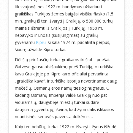
tik svajonė: nes 1922 m. bandymas užkariauti
graikiškas Turkijos žemes baigėsi visišku fiasko (1,5
mln. graikų iš ten išvaryti į Graikiją, o 500 000 turkų
mainais ištremti iš Graikijos į Turkiją). 1950 m.
nepavyko ir Enosis (susijungimas) su graikų
gyvenamu
Kipru
: ši sala 1974 m. padalinta perpus,
šiaurę užvaldė Kipro turkai.
Dėl šių priežasčių turkai graikams iki šiol – priešai.
Gatvėse gausu atsišaukimų prieš Turkiją, o turkiška
kava Graikijoje po Kipro karo oficialiai pervadinta
„graikiška kava“. Ir turkiška istorija nevertinama: daug
mečečių, Osmanų eros namų tiesiog nugriauti. O
kadangi Osmanų Imperija valdė Graikiją nuo pat
Viduramžių, daugybėje miestų turkai sudarė
daugumą gyventojų, išeina, kad žymi dalis išlikusios
neantikinės senovės paversta dulkėmis…
Kaip ten bebūtų, turkai 1922 m. išvaryti, žydus išžudė