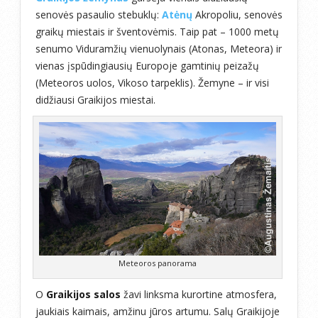
senovės pasaulio stebuklų:
Atėnų
Akropoliu, senovės
graikų miestais ir šventovėmis. Taip pat – 1000 metų
senumo Viduramžių vienuolynais (Atonas, Meteora) ir
vienas įspūdingiausių Europoje gamtinių peizažų
(Meteoros uolos, Vikoso tarpeklis). Žemyne – ir visi
didžiausi Graikijos miestai.
Meteoros panorama
O
Graikijos salos
žavi linksma kurortine atmosfera,
jaukiais kaimais, amžinu jūros artumu. Salų Graikijoje