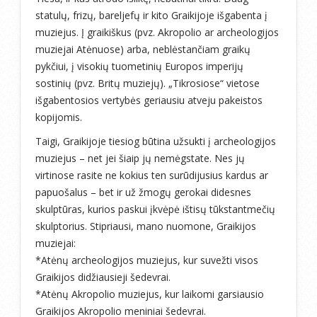
statulų, frizų, bareljefų ir kito Graikijoje išgabenta į
muziejus. Į graikiškus (pvz. Akropolio ar archeologijos
muziejai Atėnuose) arba, neblėstančiam graikų
pykčiui, į visokių tuometinių Europos imperijų
sostinių (pvz. Britų muziejų). „Tikrosiose“ vietose
išgabentosios vertybės geriausiu atveju pakeistos
kopijomis.
Taigi, Graikijoje tiesiog būtina užsukti į archeologijos
muziejus – net jei šiaip jų nemėgstate. Nes jų
virtinose rasite ne kokius ten surūdijusius kardus ar
papuošalus – bet ir už žmogų gerokai didesnes
skulptūras, kurios paskui įkvėpė ištisų tūkstantmečių
skulptorius. Stipriausi, mano nuomone, Graikijos
muziejai:
*Atėnų archeologijos muziejus, kur suvežti visos
Graikijos didžiausieji šedevrai.
*Atėnų Akropolio muziejus, kur laikomi garsiausio
Graikijos Akropolio meniniai šedevrai.