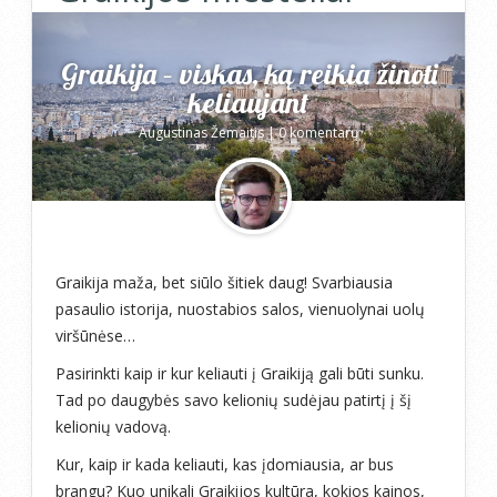
Graikija – viskas, ką reikia žinoti
keliaujant
Augustinas Žemaitis
|
0 komentarų
Graikija maža, bet siūlo šitiek daug! Svarbiausia
pasaulio istorija, nuostabios salos, vienuolynai uolų
viršūnėse…
Pasirinkti kaip ir kur keliauti į Graikiją gali būti sunku.
Tad po daugybės savo kelionių sudėjau patirtį į šį
kelionių vadovą.
Kur, kaip ir kada keliauti, kas įdomiausia, ar bus
brangu? Kuo unikali Graikijos kultūra, kokios kainos,