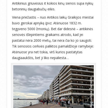
Antikinius griuvėsius it kokios kinų sienos supa nykių
betoninių daugiabučių eilės.
Viena priežastis – nuo Antikos laikų Graikijos miestai
buvo gerokai apnykę (pvz. Atėnuose 1832 m.
tegyveno 5000 žmonių). Bet dar didesnė – antikinės
senovės išlepintiems graikams atrodo, kad jei
pastatui nėra 2000 metų, tai nėra čia ko jo saugoti.
Tik senosios cerkvės paliktos pamaldžioje ramybėje:
Atėnuose yra net tokia, virš kurios pastatytas
daugiaaukštis, bet ji liko nepaliesta…