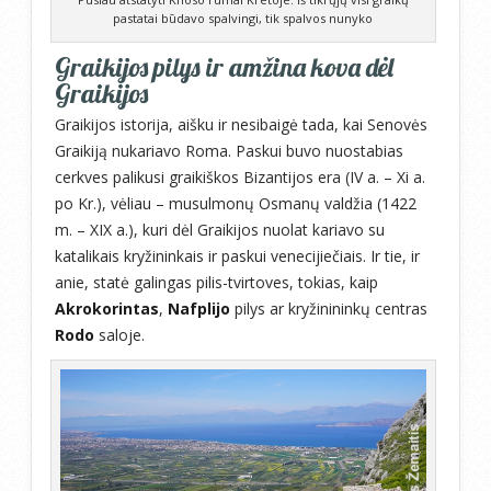
pastatai būdavo spalvingi, tik spalvos nunyko
Graikijos pilys ir amžina kova dėl
Graikijos
Graikijos istorija, aišku ir nesibaigė tada, kai Senovės
Graikiją nukariavo Roma. Paskui buvo nuostabias
cerkves palikusi graikiškos Bizantijos era (IV a. – Xi a.
po Kr.), vėliau – musulmonų Osmanų valdžia (1422
m. – XIX a.), kuri dėl Graikijos nuolat kariavo su
katalikais kryžininkais ir paskui venecijiečiais. Ir tie, ir
anie, statė galingas pilis-tvirtoves, tokias, kaip
Akrokorintas
,
Nafplijo
pilys ar kryžinininkų centras
Rodo
saloje.