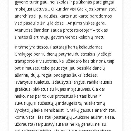
gyveno turtingiau, nei skolas ir palūkanas pareigingai
mokėjusi Lietuva… O kur dar visi Graikijos komunistai,
anarchistrai, jų riaušės, karts nuo karto parodomos
viso pasaulio žinių laidose. „Ar jums viskas gerai,
Atėnuose šiandien šaudė protestuotojai“ – tokias
žinutes iš artimųjų gavom vienos kelionių metu.
Ir tame yra tiesos. Pastarąjį kartą keliaudamas
Graikijoje per 10 dienų patyriau du streikus (viešojo
transporto ir visuotinis, kai užsidaro kas tik nori), taip
pat ir riaušes, teko pauostyti jau besisklaidančių
ašarinių dujų, regėti padegtas šiukšliadežės,
išvartytus tualetus, išdaužytus langus, radikaliausius
grafičius, plakatus su kūjais ir pjautuvais. Čia dar
nieko, nes per tokius protestus kartais būna ir
žuvusiųjų ir sužeistųjų ir daugelis tų nusikaltimų
vykdytojų lieka nenubausti. Graikų gausūs anarchistai,
komunistai, fašistai (pastarųjų „Auksinė aušra“, tiesa,
uždrausta) tarpusavy sutaria ne ką geriau, nei su