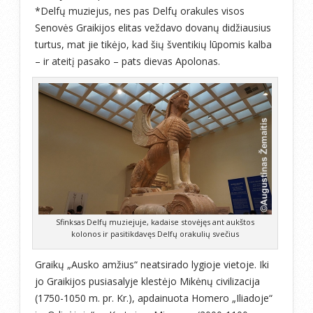
*Delfų muziejus, nes pas Delfų orakules visos
Senovės Graikijos elitas veždavo dovanų didžiausius
turtus, mat jie tikėjo, kad šių šventikių lūpomis kalba
– ir ateitį pasako – pats dievas Apolonas.
Sfinksas Delfų muziejuje, kadaise stovėjęs ant aukštos
kolonos ir pasitikdavęs Delfų orakulių svečius
Graikų „Ausko amžius“ neatsirado lygioje vietoje. Iki
jo Graikijos pusiasalyje klestėjo Mikėnų civilizacija
(1750-1050 m. pr. Kr.), apdainuota Homero „Iliadoje“