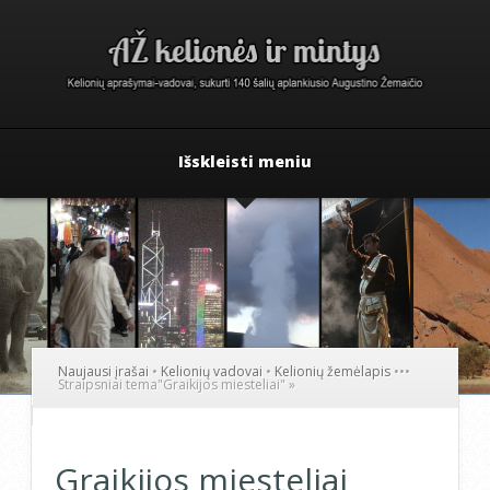
Išskleisti meniu
Naujausi įrašai
•
Kelionių vadovai
•
Kelionių žemėlapis
•
•
•
Straipsniai tema
"
Graikijos miesteliai"
»
Graikijos miesteliai