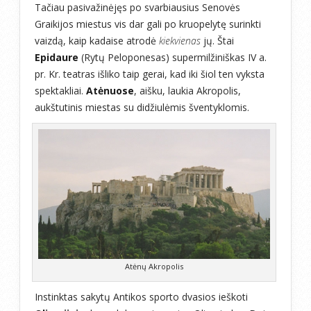
Tačiau pasivažinėjęs po svarbiausius Senovės
Graikijos miestus vis dar gali po kruopelytę surinkti
vaizdą, kaip kadaise atrodė
kiekvienas
jų. Štai
Epidaure
(Rytų Peloponesas) supermilžiniškas IV a.
pr. Kr. teatras išliko taip gerai, kad iki šiol ten vyksta
spektakliai.
Atėnuose
, aišku, laukia Akropolis,
aukštutinis miestas su didžiulėmis šventyklomis.
Atėnų Akropolis
Instinktas sakytų Antikos sporto dvasios ieškoti