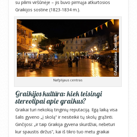
su pilimi viršūnėje – jis buvo pirmąja atkurtosios
Graikijos sostine (1823-1834 m.).
Nafplijaus centras
Graikijos kultūra: kiek teisingi
stereotipai apie graikus?
Graikai turi nekokią tinginių reputaciją. Ilgą laiką visa
šalis gyveno „į skolą“ ir nesiteikė tų skolų grąžinti.
Ginčijosi: „ir taip Graikija gyvena skurdžiai, nebeturi
kur spaustis diržus“, kai iš tikro tuo metu graikai