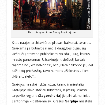
Naktinis gyvenimas Atėnų Psyri rajone
Kitas naujos architektūros pliusas: balkonai, terasos.
Graikams jie būtinybė ir net iš daugybės pigiausių
viešbučių atsiveria pribloškiami vaizdai į jūrą, kalnus,
miestų panoramas. Užsakinėjant viešbutį kartais
rašoma ne „Yra balkonas“, bet „Nėra balkono“ jei, dėl
kažkokių priežasčių, tavo numeris „išskirtinis“. Tarsi
„Nėra tualeto“…
Graikijos miestai nykūs, užtat kaimų ir miestelių
Graikijoje išliko stačiau nuostabių ir įvairių. Vikoso
tarpeklio regione (
Zagorohoria
) jie pilki akmeniniai,
Santorinyje – baltai-melsvi. Gražus
Nafplijo
miestelis