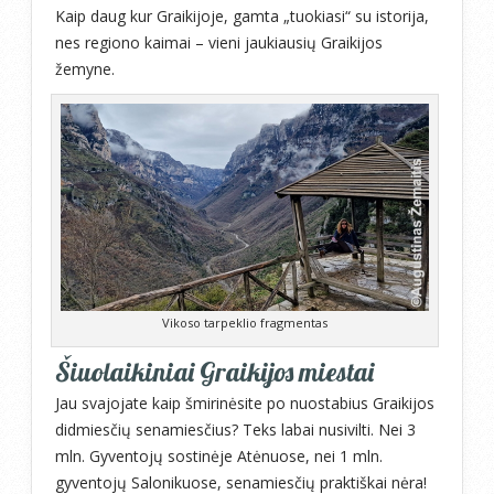
Kaip daug kur Graikijoje, gamta „tuokiasi“ su istorija,
nes regiono kaimai – vieni jaukiausių Graikijos
žemyne.
Vikoso tarpeklio fragmentas
Šiuolaikiniai Graikijos miestai
Jau svajojate kaip šmirinėsite po nuostabius Graikijos
didmiesčių senamiesčius? Teks labai nusivilti. Nei 3
mln. Gyventojų sostinėje Atėnuose, nei 1 mln.
gyventojų Salonikuose, senamiesčių praktiškai nėra!