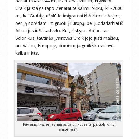
naciai 1941-1944 m., ir amžina „kultūrų kryžkelė“
Graikija staiga tapo vienataute šalimi. Aišku, iki ~2000
m., kai Graikiją užplūdo imigrantai iš Afrikos ir Azijos,
per ją norėdami imigruoti į Europą, bei juodadarbiai iš
Albanijos ir Sakartvelo. Bet, išskyrus Atėnus ar
Salonikus, tautinės įvairovės Graikijoje justi mažiau,
nei Vakarų Europoje, dominuoja graikiška virtuvė,
kalba ir kita.
Pavienis likęs senas namas Salonikuose tarp šiuolaikinių
daugiabučių