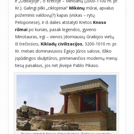
ir „Odisėjoje“, o Kretoje – Minoanų (2000-1100 m. pr.
Kr.). Galingi pilki „ciklopiniai“
Mikėnų
mūrai, apvalus
požeminis valdovų(?) kapas (viskas – rytų
Peloponese), ir iš dalies atstatyti Kretos
Knoso
rūmai
po kuriais, pasak legendos, gyveno
Minotauras, irgi – vienos įdomiausių Graikijos vietų.
Iš trečiosios,
Kikladų civilizacijos
, 3200-1010 m. pr.
Kr. metais dominavusios Ėgėjo Jūros salose, išliko
įspūdingos skulptūros, primenančios modernų meną:
tiesą pasakius, jos net įkvėpė Pablo Pikaso.
Pusiau atstatyti Knoso rūmai Kretoje. Iš tikrųjų visi graikų