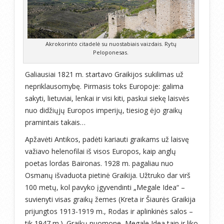
Akrokorinto citadelė su nuostabiais vaizdais. Rytų
Peloponesas.
Galiausiai 1821 m. startavo Graikijos sukilimas už
nepriklausomybę. Pirmasis toks Europoje: galima
sakyti, lietuviai, lenkai ir visi kiti, paskui siekę laisvės
nuo didžiųjų Europos imperijų, tiesiog ėjo graikų
pramintais takais…
Apžavėti Antikos, padėti kariauti graikams už laisvę
važiavo helenofilai iš visos Europos, kaip anglų
poetas lordas Baironas. 1928 m. pagaliau nuo
Osmanų išvaduota pietinė Graikija. Užtruko dar virš
100 metų, kol pavyko įgyvendinti „Megale Idea“ –
suvienyti visas graikų žemes (Kreta ir Šiaurės Graikija
prijungtos 1913-1919 m., Rodas ir aplinkinės salos –
tik 1947 m.). Graikų nuomone, Megale Idea taip ir liko