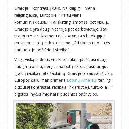
Graikija – kontrastų šalis. Na kaip gi – viena
religingiausių Europoje ir kartu viena
komunistiškiausių? Tai skirtingi žmonės, bet visų jų
Graikijoje yra daug. Net toje pat darbovietėje: štai
visuotinio streiko metu dalis Atėnų Archeologijos
muziejaus salių dirbo, dalis ne: „Priklauso nuo salės
darbuotojo požiūrio į streiką“.
Visgi, viską sudėjus Graikijoje tikrai jaučiausi daug,
daug maloniau, nei galima būtų tikėtis pasižiūrėjus
graikų radikalų atsišaukimų. Graikija labiausiai iš visų
Europos šalių man primena
Lotynų Ameriką
: ten irgi
didžiuliai kontrastai, radikalai ir darbštieji, turtuoliai ir
elgetos, nykūs miestai ir puošnios bažnyčios.