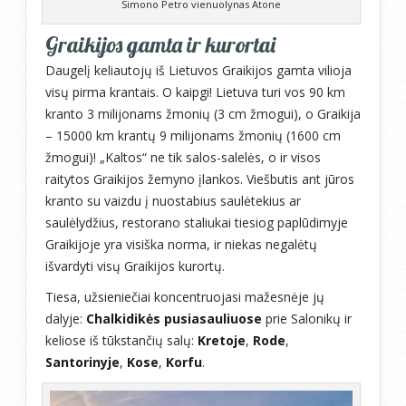
Simono Petro vienuolynas Atone
Graikijos gamta ir kurortai
Daugelį keliautojų iš Lietuvos Graikijos gamta vilioja
visų pirma krantais. O kaipgi! Lietuva turi vos 90 km
kranto 3 milijonams žmonių (3 cm žmogui), o Graikija
– 15000 km krantų 9 milijonams žmonių (1600 cm
žmogui)! „Kaltos“ ne tik salos-salelės, o ir visos
raitytos Graikijos žemyno įlankos. Viešbutis ant jūros
kranto su vaizdu į nuostabius saulėtekius ar
saulėlydžius, restorano staliukai tiesiog paplūdimyje
Graikijoje yra visiška norma, ir niekas negalėtų
išvardyti visų Graikijos kurortų.
Tiesa, užsieniečiai koncentruojasi mažesnėje jų
dalyje:
Chalkidikės pusiasauliuose
prie Salonikų ir
keliose iš tūkstančių salų:
Kretoje
,
Rode
,
Santorinyje
,
Kose
,
Korfu
.