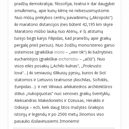
pradžią demokratijai, filosofijai, teatrui ir dar daugybei
smulkmenų, apie kurių kilmę nė nebesusimąstome.
Nuo mūsų prekybos centrų pavadinimų („Akropolis“)
iki maratono distancijos (nes būtent 42,195 km skyrė
Maratono mūšio lauką nuo Atėnų, ir šį atstumą
turėjo bėgti karys Filipidas, kad praneštų apie graikų
pergalę prieš persus). Nuo žodžių mono/stereo garso
sistemose (graikiškai
mono
– „vien tik“) iki bažnytinės
eucharistijos (graikiškai
evcharistou
– „ačiū“). Nuo
visos eilės posakių („Achilo kulnas“, „Prokrusto
lova“…) iki seniausių išlikusių pjesių, kurios iki šiol
statomos ir Lietuvos teatruose (Aischilas, Sofoklis,
Euripidas…). Ir net Vilniaus arkikatedros architektūros
stilius „nukopijuotas“ nuo senovės graikų šventyklų.
Aleksandras Makedonietis ir Dzeusas, Heraklis ir
Odisėja – ech, kiek daug šitos mažytės Graikijos
istorijų ir legendų ir po 2500 metų žinomos viso
pasaulio išsilavinusiems žmonėms!