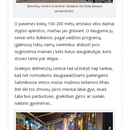
Salonikų centro krantinė. Kadaise čia būta žavaus
senamiesčio.
O pavienės kokių 100-200 metų amžiaus vilos dažnai
stypso apleistos, mačiau jas griūvant. O dauguma jų
seniai virto dulkėmis: pagal valdžios programą,
įgalinusią tokių namų savininkus atiduoti juos
nugriovimui mainais į kelis butus daugiabutyje, kuris
stovės tame pat sklype…
Graikijos didmiesčių centrai tad užstatyti taip tankiai,
kad net normaliems daugiaaukščiams parkingams
Salonikuose vietos mažai: mašinos keliamos liftais.
Bet dėl tos žmonių jūros miestai labai gyvi, visad
šalia bus parduotuvė, graikiškas gyros ar suvlaki,
naktinis gyvenimas…