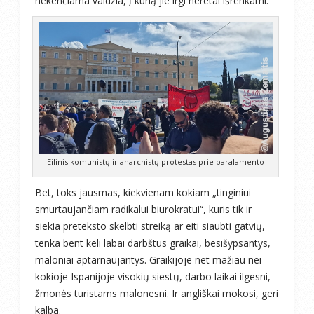
nekenčiama valdžia, į kurią jie irgi neretai išrenkami.
Eilinis komunistų ir anarchistų protestas prie paralamento
Bet, toks jausmas, kiekvienam kokiam „tinginiui
smurtaujančiam radikalui biurokratui“, kuris tik ir
siekia preteksto skelbti streiką ar eiti siaubti gatvių,
tenka bent keli labai darbštūs graikai, besišypsantys,
maloniai aptarnaujantys. Graikijoje net mažiau nei
kokioje Ispanijoje
visokių siestų, darbo laikai ilgesni,
žmonės turistams malonesni. Ir angliškai mokosi, geri
kalba.