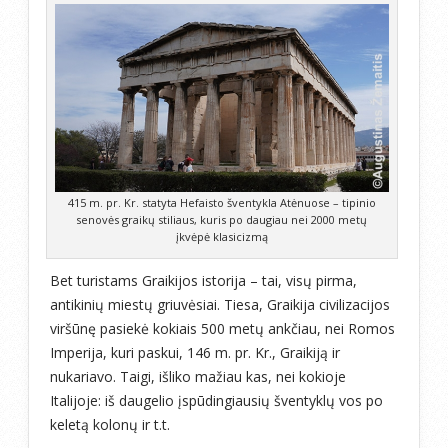
415 m. pr. Kr. statyta Hefaisto šventykla Atėnuose – tipinio
senovės graikų stiliaus, kuris po daugiau nei 2000 metų
įkvėpė klasicizmą
Bet turistams Graikijos istorija – tai, visų pirma,
antikinių miestų griuvėsiai. Tiesa, Graikija civilizacijos
viršūnę pasiekė kokiais 500 metų ankčiau, nei Romos
Imperija, kuri paskui, 146 m. pr. Kr., Graikiją ir
nukariavo. Taigi, išliko mažiau kas, nei kokioje
Italijoje: iš daugelio įspūdingiausių šventyklų vos po
keletą kolonų ir t.t.