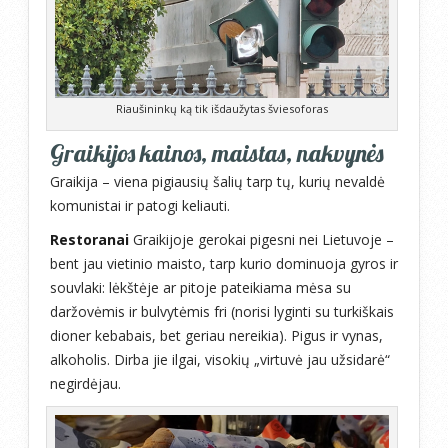
Riaušininkų ką tik išdaužytas šviesoforas
Graikijos kainos, maistas, nakvynės
Graikija – viena pigiausių šalių tarp tų, kurių nevaldė
komunistai ir patogi keliauti.
Restoranai
Graikijoje gerokai pigesni nei Lietuvoje –
bent jau vietinio maisto, tarp kurio dominuoja gyros ir
souvlaki: lėkštėje ar pitoje pateikiama mėsa su
daržovėmis ir bulvytėmis fri (norisi lyginti su turkiškais
dioner kebabais, bet geriau nereikia). Pigus ir vynas,
alkoholis. Dirba jie ilgai, visokių „virtuvė jau užsidarė“
negirdėjau.