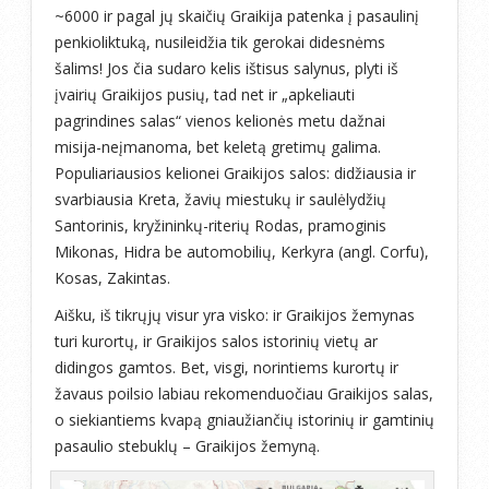
~6000 ir pagal jų skaičių Graikija patenka į pasaulinį
penkioliktuką, nusileidžia tik gerokai didesnėms
šalims! Jos čia sudaro kelis ištisus salynus, plyti iš
įvairių Graikijos pusių, tad net ir „apkeliauti
pagrindines salas“ vienos kelionės metu dažnai
misija-neįmanoma, bet keletą gretimų galima.
Populiariausios kelionei Graikijos salos: didžiausia ir
svarbiausia Kreta, žavių miestukų ir saulėlydžių
Santorinis, kryžininkų-riterių Rodas, pramoginis
Mikonas, Hidra be automobilių, Kerkyra (angl. Corfu),
Kosas, Zakintas.
Aišku, iš tikrųjų visur yra visko: ir Graikijos žemynas
turi kurortų, ir Graikijos salos istorinių vietų ar
didingos gamtos. Bet, visgi, norintiems kurortų ir
žavaus poilsio labiau rekomenduočiau Graikijos salas,
o siekiantiems kvapą gniaužiančių istorinių ir gamtinių
pasaulio stebuklų – Graikijos žemyną.