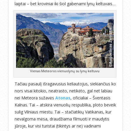
laiptai – bet kroviniai iki šiol gabenami lynų keltuvais…
Vienas Meteoros vienuolynų su lynų keltuvu
Tačiau pasaulį išragavusius keliautojus, siekiančius ko
nors visai kitokio, neatrasto, netikėto, gal net labiau
nei Meteora sužavės
Atonas
, oficialiai – Šventasis
Kalnas. Tai – atskira vienuolių respublika, ploto beveik
sulig Vilniaus miestu. Tai – stačiatikių Vatikanas, kur
nevalgoma mėsa, draudžiama filmuoti ir maudytis
jūroje, kur visi turistai (tikintys ar ne) vadinami