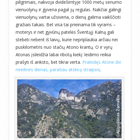
piligrimais, nakvoja dvidešimtyje 1000 metų senumo
vienuolynų ir gyvena pagal jų regulas. Nakčiai galingi
vienuolynų vartai užsiveria, o dieną galima vaikščioti
gražiais takais. Bet visa tai prieinama tik vyrams –
moterys ir net gyvūnų patelės Šventąjį Kalną gali
stebėti nebent iš laivų, kurie nepriplaukia arčiau nei
puskilometris nuo stačių Atono krantų. O ir vyrų
Atonas įsileidžia labai ribotą kiekį: leidimo reikia
prašyti iš anksto, bet tikrai verta.
Praleidęs Atone dvi
neeilines dienas, parašiau atskirą straipsnį
.