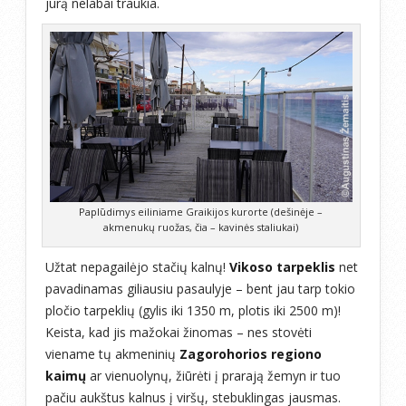
jūrą nelabai traukia.
Paplūdimys eiliniame Graikijos kurorte (dešinėje –
akmenukų ruožas, čia – kavinės staliukai)
Užtat nepagailėjo stačių kalnų!
Vikoso tarpeklis
net
pavadinamas giliausiu pasaulyje – bent jau tarp tokio
pločio tarpeklių (gylis iki 1350 m, plotis iki 2500 m)!
Keista, kad jis mažokai žinomas – nes stovėti
viename tų akmeninių
Zagorohorios regiono
kaimų
ar vienuolynų, žiūrėti į prarają žemyn ir tuo
pačiu aukštus kalnus į viršų, stebuklingas jausmas.