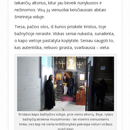
laikančių altorius, kitur jau beveik nunykusios ir
nežinomos. Visų jų vienuoliai keisčiausiais abitais
šmirinėja viduje.
Tiesa, pačios olos, iš kurios prisikėlė Kristus, toje
bažnyčioje nerasite. Viskas seniai nukasta, sunaikinta,
o kapo vietoje pastatyta koplytėlė. Seniau saugoti to,
kas autentiška, nebuvo įprasta, svarbiausia – vieta.
Kristaus kapo bažnyčios viduje, prie vieno altorių. Beje, rytais
bažnyčią atrakina musulmonas - tai visiems vienuoliams
tinka, nes taip nė viena krikščionybės pakraipa neturi viršaus
prieš kitas