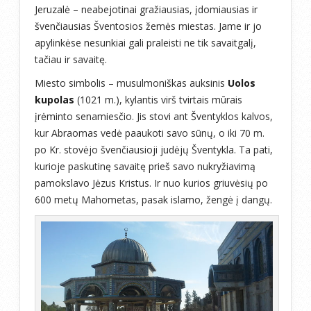
Jeruzalė – neabejotinai gražiausias, įdomiausias ir
švenčiausias Šventosios žemės miestas. Jame ir jo
apylinkėse nesunkiai gali praleisti ne tik savaitgalį,
tačiau ir savaitę.
Miesto simbolis – musulmoniškas auksinis
Uolos
kupolas
(1021 m.), kylantis virš tvirtais mūrais
įrėminto senamiesčio. Jis stovi ant Šventyklos kalvos,
kur Abraomas vedė paaukoti savo sūnų, o iki 70 m.
po Kr. stovėjo švenčiausioji judėjų Šventykla. Ta pati,
kurioje paskutinę savaitę prieš savo nukryžiavimą
pamokslavo Jėzus Kristus. Ir nuo kurios griuvėsių po
600 metų Mahometas, pasak islamo, žengė į dangų.