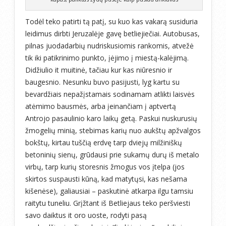
Todėl teko patirti tą patį, su kuo kas vakarą susiduria
leidimus dirbti Jeruzalėje gavę betliejiečiai. Autobusas,
pilnas juodadarbių nudriskusiomis rankomis, atvežė
tik iki patikrinimo punkto, įėjimo į miestą-kalėjimą.
Didžiulio it muitinė, tačiau kur kas niūresnio ir
baugesnio. Nesunku buvo pasijusti, lyg kartu su
bevardžiais nepažįstamais sodinamam atlikti laisvės
atėmimo bausmės, arba įeinančiam į aptvertą
Antrojo pasaulinio karo laikų getą. Paskui nuskurusių
žmogelių minią, stebimas karių nuo aukštų apžvalgos
bokštų, kirtau tuščią erdvę tarp dviejų milžiniškų
betoninių sienų, grūdausi prie sukamų durų iš metalo
virbų, tarp kurių storesnis žmogus vos įtelpa (jos
skirtos suspausti kūną, kad matytųsi, kas nešama
kišenėse), galiausiai – paskutinė atkarpa ilgu tamsiu
raitytu tuneliu. Grįžtant iš Betliejaus teko peršviesti
savo daiktus it oro uoste, rodyti pasą