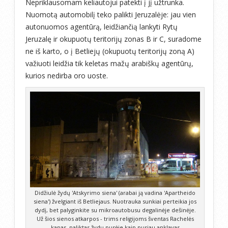
Nepriklausomam keliautojui patekti į jį užtrunka.
Nuomotą automobilį teko palikti Jeruzalėje: jau vien
autonuomos agentūrą, leidžiančią lankyti Rytų
Jeruzalę ir okupuotų teritorijų zonas B ir C, suradome
ne iš karto, o į Betliejų (okupuotų teritorijų zoną A)
važiuoti leidžia tik keletas mažų arabiškų agentūrų,
kurios nedirba oro uoste.
Didžiulė žydų 'Atskyrimo siena' (arabai ją vadina 'Apartheido
siena') žvelgiant iš Betliejaus. Nuotrauka sunkiai perteikia jos
dydį, bet palyginkite su mikroautobusu degalinėje dešinėje.
Už šios sienos atkarpos - trims religijoms šventas Rachelės
kapas, paliktas žydų pusėje kaip pusiau anklavas