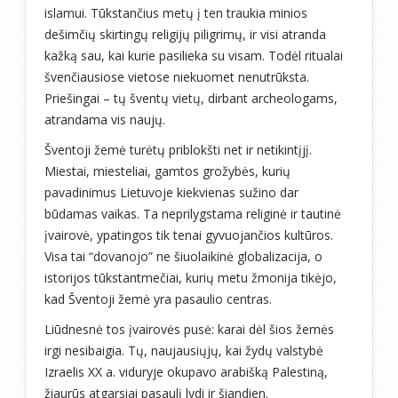
islamui. Tūkstančius metų į ten traukia minios
dešimčių skirtingų religijų piligrimų, ir visi atranda
kažką sau, kai kurie pasilieka su visam. Todėl ritualai
švenčiausiose vietose niekuomet nenutrūksta.
Priešingai – tų šventų vietų, dirbant archeologams,
atrandama vis naujų.
Šventoji žemė turėtų priblokšti net ir netikintįjį.
Miestai, miesteliai, gamtos grožybės, kurių
pavadinimus Lietuvoje kiekvienas sužino dar
būdamas vaikas. Ta neprilygstama religinė ir tautinė
įvairovė, ypatingos tik tenai gyvuojančios kultūros.
Visa tai “dovanojo” ne šiuolaikinė globalizacija, o
istorijos tūkstantmečiai, kurių metu žmonija tikėjo,
kad Šventoji žemė yra pasaulio centras.
Liūdnesnė tos įvairovės pusė: karai dėl šios žemės
irgi nesibaigia. Tų, naujausiųjų, kai žydų valstybė
Izraelis XX a. viduryje okupavo arabišką Palestiną,
žiaurūs atgarsiai pasaulį lydi ir šiandien.