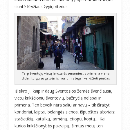
siuntė Kryžiaus žygių riterius.
Tarp šventųjų vietų Jeruzalės senamiestis primena vieną
didelį turgų su gatvėmis, kuriomis tegali vaikščioti pėsčias
Iš tikro ji, kaip ir daug Šventosios žemės švenčiausių
vietų krikščionių šventovių, bažnyčią nelabai ir
primena. Ten beveik nėra salių ar navų – tik išraityti
koridoriai, laiptai, belangės sienos, išpuoštos altoriais:
stačiatikių, katalikų, armėnų, etiopų, koptų… Kai
kurios krikščionybės pakraipų, šimtus metų ten