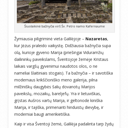
Šiuolaikinė bažnyčia virš Šv. Petro namo Kafernaume
Žymiausia piligriminė vieta Galilėjoje –
Nazaretas
,
kur Jėzus praleido vaikystę. Didžiausia bažnyčia supa
olą, kurioje gyveno Marija (priešingai Viduramžių
dailininkų paveikslams, Šventojoje žemėje Kristaus
laikais vargšų gyvenimui naudotos olos, o ne
nameliai šlaitiniais stogais). Ta bažnyčia – ir savotiška
modernaus krikščioniško meno galerija, pilna
milžiniškų daugybės šalių dovanotų Marijos
paveikslų, mozaikų, bareljefų. Yra ir lietuviškas,
grįstas Aušros vartų Marija, ir geltonodė kiniška
Marija, ir tajiška, primenanti hinduistų dievybę, ir
moderniai baugi amerikietiška.
Kaip ir visa Šventoji žemė, Galilėja padalinta tarp žydų