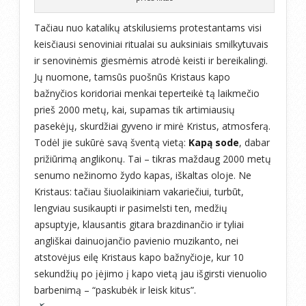
Tačiau nuo katalikų atskilusiems protestantams visi
keisčiausi senoviniai ritualai su auksiniais smilkytuvais
ir senovinėmis giesmėmis atrodė keisti ir bereikalingi.
Jų nuomone, tamsūs puošnūs Kristaus kapo
bažnyčios koridoriai menkai teperteikė tą laikmečio
prieš 2000 metų, kai, supamas tik artimiausių
pasekėjų, skurdžiai gyveno ir mirė Kristus, atmosferą.
Todėl jie sukūrė savą šventą vietą:
Kapą sode
, dabar
prižiūrimą anglikonų. Tai – tikras maždaug 2000 metų
senumo nežinomo žydo kapas, iškaltas oloje. Ne
Kristaus: tačiau šiuolaikiniam vakariečiui, turbūt,
lengviau susikaupti ir pasimelsti ten, medžių
apsuptyje, klausantis gitara brazdinančio ir tyliai
angliškai dainuojančio pavienio muzikanto, nei
atstovėjus eilę Kristaus kapo bažnyčioje, kur 10
sekundžių po įėjimo į kapo vietą jau išgirsti vienuolio
barbenimą – “paskubėk ir leisk kitus”.