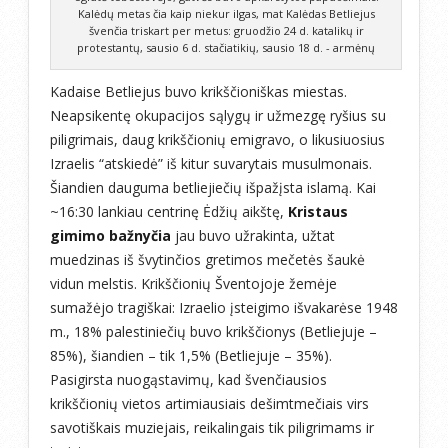
Kalėdų metas čia kaip niekur ilgas, mat Kalėdas Betliejus
švenčia triskart per metus: gruodžio 24 d. katalikų ir
protestantų, sausio 6 d. stačiatikių, sausio 18 d. - armėnų
Kadaise Betliejus buvo krikščioniškas miestas.
Neapsikentę okupacijos sąlygų ir užmezgę ryšius su
piligrimais, daug krikščionių emigravo, o likusiuosius
Izraelis “atskiedė” iš kitur suvarytais musulmonais.
Šiandien dauguma betliejiečių išpažįsta islamą. Kai
~16:30 lankiau centrinę Ėdžių aikštę,
Kristaus
gimimo bažnyčia
jau buvo užrakinta, užtat
muedzinas iš švytinčios gretimos mečetės šaukė
vidun melstis. Krikščionių Šventojoje žemėje
sumažėjo tragiškai: Izraelio įsteigimo išvakarėse 1948
m., 18% palestiniečių buvo krikščionys (Betliejuje –
85%), šiandien – tik 1,5% (Betliejuje – 35%).
Pasigirsta nuogąstavimų, kad švenčiausios
krikščionių vietos artimiausiais dešimtmečiais virs
savotiškais muziejais, reikalingais tik piligrimams ir