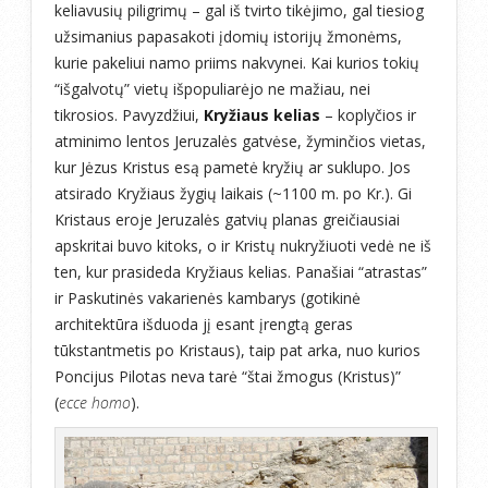
keliavusių piligrimų – gal iš tvirto tikėjimo, gal tiesiog
užsimanius papasakoti įdomių istorijų žmonėms,
kurie pakeliui namo priims nakvynei. Kai kurios tokių
“išgalvotų” vietų išpopuliarėjo ne mažiau, nei
tikrosios. Pavyzdžiui,
Kryžiaus kelias
– koplyčios ir
atminimo lentos Jeruzalės gatvėse, žyminčios vietas,
kur Jėzus Kristus esą pametė kryžių ar suklupo. Jos
atsirado Kryžiaus žygių laikais (~1100 m. po Kr.). Gi
Kristaus eroje Jeruzalės gatvių planas greičiausiai
apskritai buvo kitoks, o ir Kristų nukryžiuoti vedė ne iš
ten, kur prasideda Kryžiaus kelias. Panašiai “atrastas”
ir Paskutinės vakarienės kambarys (gotikinė
architektūra išduoda jį esant įrengtą geras
tūkstantmetis po Kristaus), taip pat arka, nuo kurios
Poncijus Pilotas neva tarė “štai žmogus (Kristus)”
(
ecce homo
).