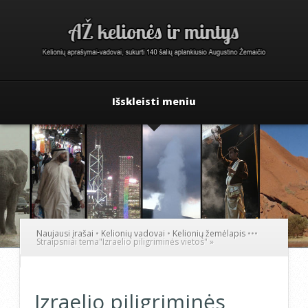
Išskleisti meniu
Naujausi įrašai
•
Kelionių vadovai
•
Kelionių žemėlapis
•
•
•
Straipsniai tema
"
Izraelio piligriminės vietos"
»
Izraelio piligriminės