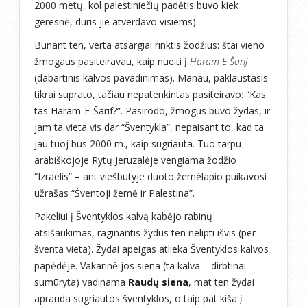
2000 metų, kol palestiniečių padėtis buvo kiek
geresnė, duris jie atverdavo visiems).
Būnant ten, verta atsargiai rinktis žodžius: štai vieno
žmogaus pasiteiravau, kaip nueiti į
Haram-E-Šarif
(dabartinis kalvos pavadinimas). Manau, paklaustasis
tikrai suprato, tačiau nepatenkintas pasiteiravo: “Kas
tas Haram-E-Šarif?”. Pasirodo, žmogus buvo žydas, ir
jam ta vieta vis dar “Šventykla”, nepaisant to, kad ta
jau tuoj bus 2000 m., kaip sugriauta. Tuo tarpu
arabiškojoje Rytų Jeruzalėje vengiama žodžio
“Izraelis” – ant viešbutyje duoto žemėlapio puikavosi
užrašas “Šventoji žemė ir Palestina”.
Pakeliui į Šventyklos kalvą kabėjo rabinų
atsišaukimas, raginantis žydus ten nelipti išvis (per
šventa vieta). Žydai apeigas atlieka Šventyklos kalvos
papėdėje. Vakarinė jos siena (ta kalva – dirbtinai
sumūryta) vadinama
Raudų siena
, mat ten žydai
aprauda sugriautos šventyklos, o taip pat kiša į