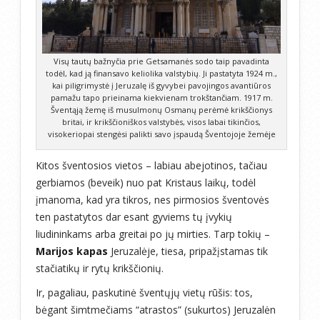
Visų tautų bažnyčia prie Getsamanės sodo taip pavadinta
todėl, kad ją finansavo keliolika valstybių. Ji pastatyta 1924 m.,
kai piligrimystė į Jeruzalę iš gyvybei pavojingos avantiūros
pamažu tapo prieinama kiekvienam trokštančiam. 1917 m.
Šventąją žemę iš musulmonų Osmanų perėmė krikščionys
britai, ir krikščioniškos valstybės, visos labai tikinčios,
visokeriopai stengėsi palikti savo įspaudą Šventojoje žemėje
Kitos šventosios vietos – labiau abejotinos, tačiau
gerbiamos (beveik) nuo pat Kristaus laikų, todėl
įmanoma, kad yra tikros, nes pirmosios šventovės
ten pastatytos dar esant gyviems tų įvykių
liudininkams arba greitai po jų mirties. Tarp tokių –
Marijos kapas
Jeruzalėje, tiesa, pripažįstamas tik
stačiatikų ir rytų krikščionių.
Ir, pagaliau, paskutinė šventųjų vietų rūšis: tos,
bėgant šimtmečiams “atrastos” (sukurtos) Jeruzalėn