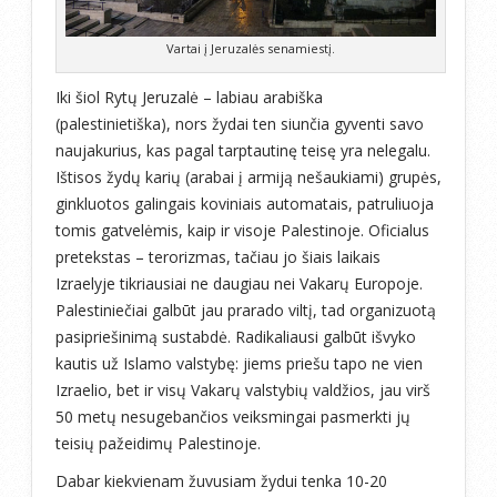
Vartai į Jeruzalės senamiestį.
Iki šiol Rytų Jeruzalė – labiau arabiška
(palestinietiška), nors žydai ten siunčia gyventi savo
naujakurius, kas pagal tarptautinę teisę yra nelegalu.
Ištisos žydų karių (arabai į armiją nešaukiami) grupės,
ginkluotos galingais koviniais automatais, patruliuoja
tomis gatvelėmis, kaip ir visoje Palestinoje. Oficialus
pretekstas – terorizmas, tačiau jo šiais laikais
Izraelyje tikriausiai ne daugiau nei Vakarų Europoje.
Palestiniečiai galbūt jau prarado viltį, tad organizuotą
pasipriešinimą sustabdė. Radikaliausi galbūt išvyko
kautis už Islamo valstybę: jiems priešu tapo ne vien
Izraelio, bet ir visų Vakarų valstybių valdžios, jau virš
50 metų nesugebančios veiksmingai pasmerkti jų
teisių pažeidimų Palestinoje.
Dabar kiekvienam žuvusiam žydui tenka 10-20