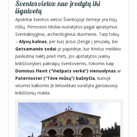
Šventos vietos: nuo įrodytų iki
išgalvotų
Apskritai šventos vietos Šventojoje žemėje yra trijų
rūšių. Pirmosios tiksliai nustatytos pagal aprašymus
šventaknygėse, archeologinius duomenis. Tarp tokių
–
Alyvų kalnas
, per kurį Jėzus įžengė į Jeruzalę, bei
Getsamanės sodai
jo papėdėje, kur Kristus meldėsi
paskutinę naktį prieš mirtį. Jos apstatytos įvairių
krikščionybės pakraipų šventovėmis, tokomis kaip
Dominus Flevit (“Viešpats verkė”) vienuolynas
ar
Paternoster (“Tėve mūsų”) bažnyčia
, kurioje
visomis kalbomis (ir lietuviškai) surašyta garsiausioji
krikščionių malda.