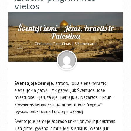
vietos
Šventoji žemė – Jėzus, Izraelis ir
Palestina
Gediminas Tatariūnas
|
6 komentarai
Šventojoje žemėje
, atrodo, jokia siena nėra tik
siena, jokia gatvė – tik gatvė. Juk Šventuosiuose
miestuose – Jeruzalėje, Betliejuje, Nazarete ir kitur –
kiekvienas senas akmuo ar net medis “regėjo”
įvykius, pakeitusius Europą ir pasaulį.
Šventojoje žemėje atsirado krikščionybė ir judaizmas.
Ten gimė, gyveno ir mirė Jėzus Kristus. Šventa ji ir