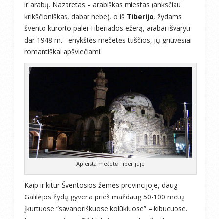
ir arabų. Nazaretas – arabiškas miestas (anksčiau
krikščioniškas, dabar nebe), o iš
Tiberijo
, žydams
švento kurorto palei Tiberiados ežerą, arabai išvaryti
dar 1948 m. Tenykštės mečetės tuščios, jų griuvėsiai
romantiškai apšviečiami.
Apleista mečetė Tiberijuje
Kaip ir kitur Šventosios žemės provincijoje, daug
Galilėjos žydų gyvena prieš maždaug 50-100 metų
įkurtuose “savanoriškuose kolūkiuose” – kibucuose.