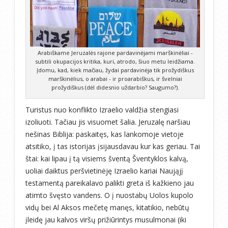
Arabiškame Jeruzalės rajone pardavinėjami marškinėliai -
subtili okupacijos kritika, kuri, atrodo, šiuo metu leidžiama.
Įdomu, kad, kiek mačiau, žydai pardavinėja tik prožydiškus
marškinėlius, o arabai - ir proarabiškus, ir švelniai
prožydiškus (dėl didesnio uždarbio? Saugumo?).
Turistus nuo konflikto Izraelio valdžia stengiasi
izoliuoti. Tačiau jis visuomet šalia. Jeruzalę naršiau
nešinas Biblija: paskaitęs, kas lankomoje vietoje
atsitiko, į tas istorijas įsijausdavau kur kas geriau. Tai
štai: kai lipau į tą visiems šventą Šventyklos kalvą,
uoliai daiktus peršvietinėję Izraelio kariai Naująjį
testamentą pareikalavo palikti greta iš kažkieno jau
atimto švęsto vandens. O į nuostabų Uolos kupolo
vidų bei Al Aksos mečetę manęs, kitatikio, nebūtų
įleidę jau kalvos viršų prižiūrintys musulmonai (iki