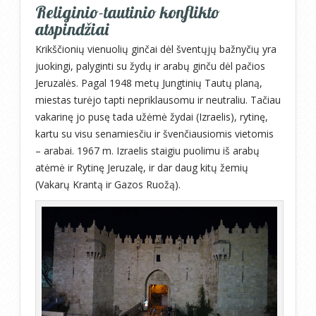
Religinio-tautinio konflikto
atspindžiai
Krikščionių vienuolių ginčai dėl šventųjų bažnyčių yra
juokingi, palyginti su žydų ir arabų ginču dėl pačios
Jeruzalės. Pagal 1948 metų Jungtinių Tautų planą,
miestas turėjo tapti nepriklausomu ir neutraliu. Tačiau
vakarinę jo pusę tada užėmė žydai (Izraelis), rytinę,
kartu su visu senamiesčiu ir švenčiausiomis vietomis
– arabai. 1967 m. Izraelis staigiu puolimu iš arabų
atėmė ir Rytinę Jeruzalę, ir dar daug kitų žemių
(Vakarų Krantą ir Gazos Ruožą).