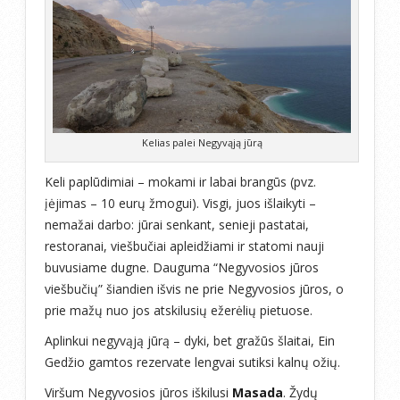
Kelias palei Negyvąją jūrą
Keli paplūdimiai – mokami ir labai brangūs (pvz.
įėjimas – 10 eurų žmogui). Visgi, juos išlaikyti –
nemažai darbo: jūrai senkant, senieji pastatai,
restoranai, viešbučiai apleidžiami ir statomi nauji
buvusiame dugne. Dauguma “Negyvosios jūros
viešbučių” šiandien išvis ne prie Negyvosios jūros, o
prie mažų nuo jos atskilusių ežerėlių pietuose.
Aplinkui negyvąją jūrą – dyki, bet gražūs šlaitai, Ein
Gedžio gamtos rezervate lengvai sutiksi kalnų ožių.
Viršum Negyvosios jūros iškilusi
Masada
. Žydų