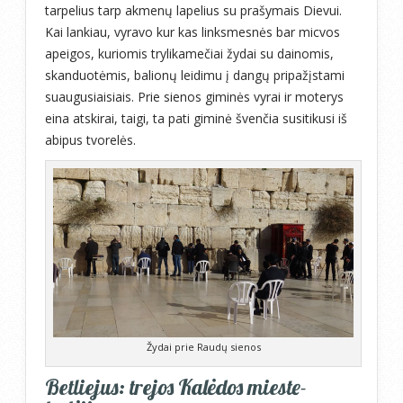
tarpelius tarp akmenų lapelius su prašymais Dievui.
Kai lankiau, vyravo kur kas linksmesnės bar micvos
apeigos, kuriomis trylikamečiai žydai su dainomis,
skanduotėmis, balionų leidimu į dangų pripažįstami
suaugusiaisiais. Prie sienos giminės vyrai ir moterys
eina atskirai, taigi, ta pati giminė švenčia susitikusi iš
abipus tvorelės.
Žydai prie Raudų sienos
Betliejus: trejos Kalėdos mieste-