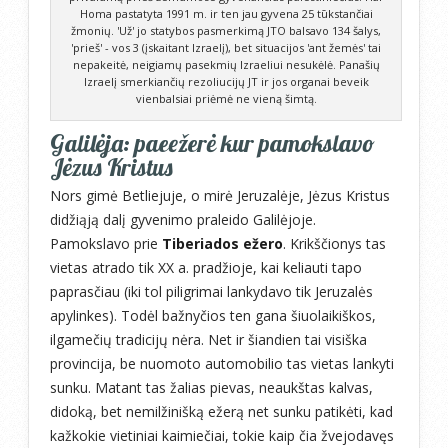
Homa pastatyta 1991 m. ir ten jau gyvena 25 tūkstančiai
žmonių. 'Už' jo statybos pasmerkimą JTO balsavo 134 šalys,
'prieš' - vos 3 (įskaitant Izraelį), bet situacijos 'ant žemės' tai
nepakeitė, neigiamų pasekmių Izraeliui nesukėlė. Panašių
Izraelį smerkiančių rezoliucijų JT ir jos organai beveik
vienbalsiai priėmė ne vieną šimtą.
Galilėja: paeežerė kur pamokslavo
Jėzus Kristus
Nors gimė Betliejuje, o mirė Jeruzalėje, Jėzus Kristus
didžiąją dalį gyvenimo praleido Galilėjoje.
Pamokslavo prie
Tiberiados ežero
. Krikščionys tas
vietas atrado tik XX a. pradžioje, kai keliauti tapo
paprasčiau (iki tol piligrimai lankydavo tik Jeruzalės
apylinkes). Todėl bažnyčios ten gana šiuolaikiškos,
ilgamečių tradicijų nėra. Net ir šiandien tai visiška
provincija, be nuomoto automobilio tas vietas lankyti
sunku. Matant tas žalias pievas, neaukštas kalvas,
didoką, bet nemilžinišką ežerą net sunku patikėti, kad
kažkokie vietiniai kaimiečiai, tokie kaip čia žvejodavęs