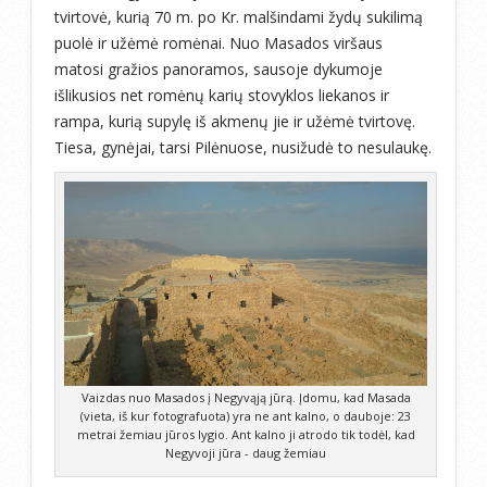
tvirtovė, kurią 70 m. po Kr. malšindami žydų sukilimą
puolė ir užėmė romėnai. Nuo Masados viršaus
matosi gražios panoramos, sausoje dykumoje
išlikusios net romėnų karių stovyklos liekanos ir
rampa, kurią supylę iš akmenų jie ir užėmė tvirtovę.
Tiesa, gynėjai, tarsi Pilėnuose, nusižudė to nesulaukę.
Vaizdas nuo Masados į Negyvąją jūrą. Įdomu, kad Masada
(vieta, iš kur fotografuota) yra ne ant kalno, o dauboje: 23
metrai žemiau jūros lygio. Ant kalno ji atrodo tik todėl, kad
Negyvoji jūra - daug žemiau