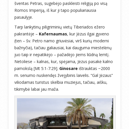
šventas Petras, sugebėjo paskleisti religiją po visą
Romos Imperiją, iš kur ji tapo populiariausia
pasaulyje.
Tarp lankytinų piligriminių vietų Tiberiados ežero
pakrantėje –
Kafernaumas
, kur Jėzus ilgai gyveno
(ten – šv. Petro namo griuvėsiai, virš kurių moderni
bažnyčia), tačiau galiausiai, kai dauguma miestelėnų
juo taip ir nepatikėjo – pažadėjo jiems liūdną lemtį.
Netoliese – kalnas, kur, spėjama, Jėzus pasakė kalno
pamokslą [Mt 5:1-7:29].
Ginosare
ištrauktas ~2000
m. senumo nuskendęs žvejybinis laivelis. “Gal Jėzaus”
viliodamas turistus skelbia muziejus, tačiau, aišku,
tikimybė labai jau maža.