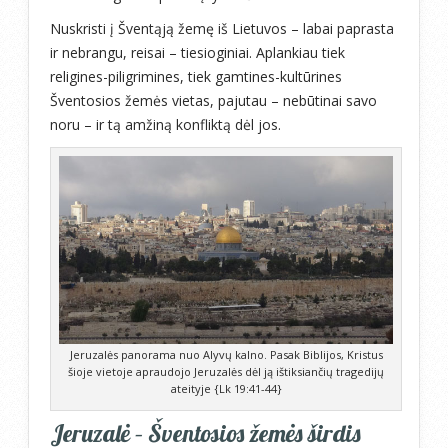
Nuskristi į Šventąją žemę iš Lietuvos – labai paprasta
ir nebrangu, reisai – tiesioginiai. Aplankiau tiek
religines-piligrimines, tiek gamtines-kultūrines
Šventosios žemės vietas, pajutau – nebūtinai savo
noru – ir tą amžiną konfliktą dėl jos.
Jeruzalės panorama nuo Alyvų kalno. Pasak Biblijos, Kristus
šioje vietoje apraudojo Jeruzalės dėl ją ištiksiančių tragedijų
ateityje {Lk 19:41-44}
Jeruzalė – Šventosios žemės širdis