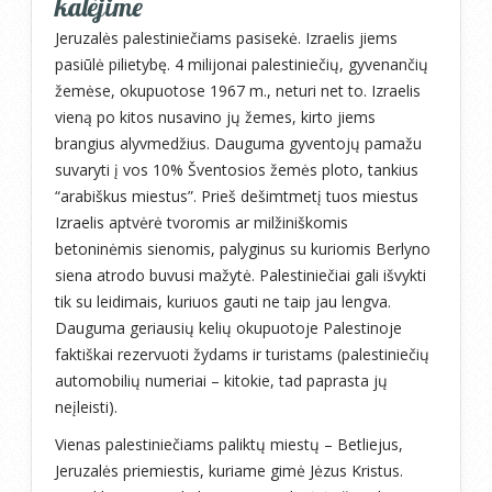
kalėjime
Jeruzalės palestiniečiams pasisekė. Izraelis jiems
pasiūlė pilietybę. 4 milijonai palestiniečių, gyvenančių
žemėse, okupuotose 1967 m., neturi net to. Izraelis
vieną po kitos nusavino jų žemes, kirto jiems
brangius alyvmedžius. Dauguma gyventojų pamažu
suvaryti į vos 10% Šventosios žemės ploto, tankius
“arabiškus miestus”. Prieš dešimtmetį tuos miestus
Izraelis aptvėrė tvoromis ar milžiniškomis
betoninėmis sienomis, palyginus su kuriomis Berlyno
siena atrodo buvusi mažytė. Palestiniečiai gali išvykti
tik su leidimais, kuriuos gauti ne taip jau lengva.
Dauguma geriausių kelių okupuotoje Palestinoje
faktiškai rezervuoti žydams ir turistams (palestiniečių
automobilių numeriai – kitokie, tad paprasta jų
neįleisti).
Vienas palestiniečiams paliktų miestų – Betliejus,
Jeruzalės priemiestis, kuriame gimė Jėzus Kristus.