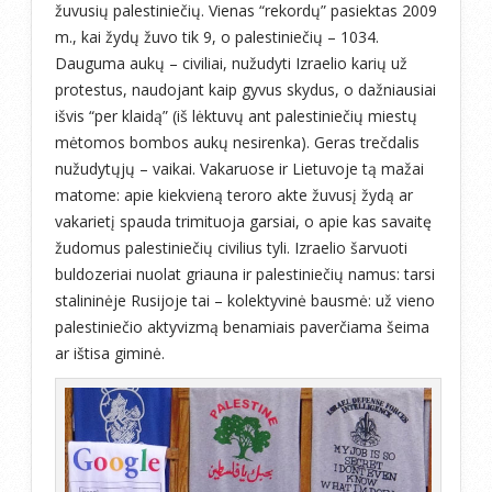
žuvusių palestiniečių. Vienas “rekordų” pasiektas 2009
m., kai žydų žuvo tik 9, o palestiniečių – 1034.
Dauguma aukų – civiliai, nužudyti Izraelio karių už
protestus, naudojant kaip gyvus skydus, o dažniausiai
išvis “per klaidą” (iš lėktuvų ant palestiniečių miestų
mėtomos bombos aukų nesirenka). Geras trečdalis
nužudytųjų – vaikai. Vakaruose ir Lietuvoje tą mažai
matome: apie kiekvieną teroro akte žuvusį žydą ar
vakarietį spauda trimituoja garsiai, o apie kas savaitę
žudomus palestiniečių civilius tyli. Izraelio šarvuoti
buldozeriai nuolat griauna ir palestiniečių namus: tarsi
stalininėje Rusijoje tai – kolektyvinė bausmė: už vieno
palestiniečio aktyvizmą benamiais paverčiama šeima
ar ištisa giminė.