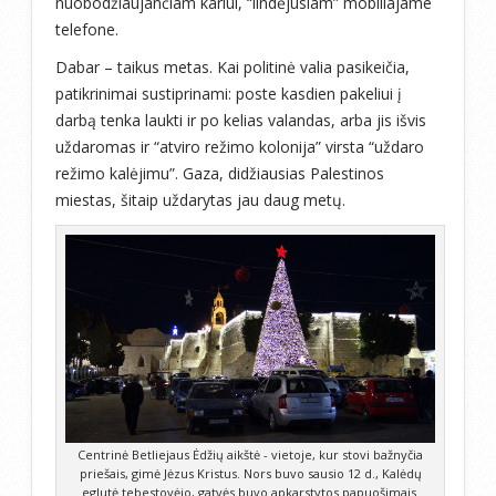
nuobodžiaujančiam kariui, “lindėjusiam” mobiliajame
telefone.
Dabar – taikus metas. Kai politinė valia pasikeičia,
patikrinimai sustiprinami: poste kasdien pakeliui į
darbą tenka laukti ir po kelias valandas, arba jis išvis
uždaromas ir “atviro režimo kolonija” virsta “uždaro
režimo kalėjimu”. Gaza, didžiausias Palestinos
miestas, šitaip uždarytas jau daug metų.
Centrinė Betliejaus Ėdžių aikštė - vietoje, kur stovi bažnyčia
priešais, gimė Jėzus Kristus. Nors buvo sausio 12 d., Kalėdų
eglutė tebestovėjo, gatvės buvo apkarstytos papuošimais.