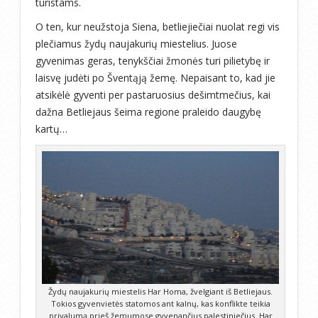
turistams.
O ten, kur neužstoja Siena, betliejiečiai nuolat regi vis
plečiamus žydų naujakurių miestelius. Juose
gyvenimas geras, tenykščiai žmonės turi pilietybę ir
laisvę judėti po Šventąją žemę. Nepaisant to, kad jie
atsikėlė gyventi per pastaruosius dešimtmečius, kai
dažna Betliejaus šeima regione praleido daugybę
kartų…
Žydų naujakurių miestelis Har Homa, žvelgiant iš Betliejaus.
Tokios gyvenvietės statomos ant kalnų, kas konflikte teikia
privalumą prieš žemumose gyvenančius palestiniečius. Har