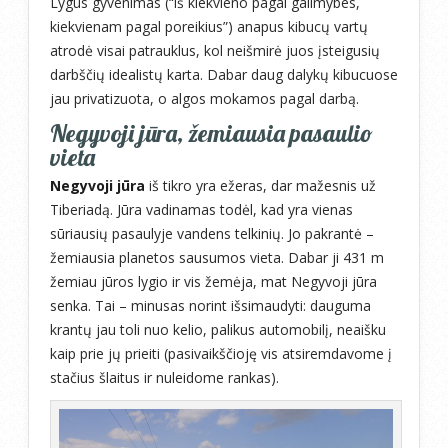
Lygus gyvenimas (“iš kiekvieno pagal galimybes,
kiekvienam pagal poreikius”) anapus kibucų vartų
atrodė visai patrauklus, kol neišmirė juos įsteigusių
darbščių idealistų karta. Dabar daug dalykų kibucuose
jau privatizuota, o algos mokamos pagal darbą.
Negyvoji jūra, žemiausia pasaulio
vieta
Negyvoji jūra
iš tikro yra ežeras, dar mažesnis už
Tiberiadą. Jūra vadinamas todėl, kad yra vienas
sūriausių pasaulyje vandens telkinių. Jo pakrantė –
žemiausia planetos sausumos vieta. Dabar ji 431 m
žemiau jūros lygio ir vis žemėja, mat Negyvoji jūra
senka. Tai – minusas norint išsimaudyti: dauguma
krantų jau toli nuo kelio, palikus automobilį, neaišku
kaip prie jų prieiti (pasivaikščioję vis atsiremdavome į
stačius šlaitus ir nuleidome rankas).