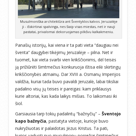
Musulmoniška architektūra ant Šventyklos kalvos. Jeruzalėje
ji - išskirtinai spalvinga, nes šiaip visas miestas, net ir nauji
pastatai, privalomai dekoruojamas pilkšvu kalkakmeniu.
Panašių istorijų, kai viena ir ta pati vieta “daugiau nei
šventa” daugybei tikėjimų Jeruzalėje – pilna. Net ir
tuomet, kai vieta svarbi vien krikščionims, dėl teisės
ją prižiūrėti šimtmečius konkuruoja ištisa eilė skirtingų
krikščionybės atmainų. Dar XVIII a. Osmanų Imperijos
valdžia, kuriai tada buvo pavaldi Jeruzalė, labai tiksliai
padalino visų jų teises ir pareigas: kam priklausys
kurie altoriai, kas kada laikys mišias. To laikomasi iki
šiol.
Garsiausia tarp tokių padalintų “bažnyčių” –
Šventojo
kapo bažnyčia
, pastatyta vietoje, kurioje buvo
nukryžiuotas ir palaidotas Jėzus Kristus. Ta pati,
kurios vaduoti nuo musulmonų popiežiai šimtmečius