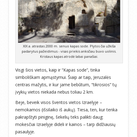
XIX a. atrastas 2000 m. senuo kapas sode. Plytos čia užkiša
padarytus pažeidimus - visas priekis anksčiau buvo uolinis.
Kristaus kapas atrodė labai panašiai.
Visgi šios vietos, kaip ir “Kapas sode”, tinka
simboliškam apmąstymui. Šiaip ar taip, Jeruzalės
centras mažytis, ir kur jame bebūtum, “tikrosios” tų
įvykių vietos niekada nebus toliau 2 km.
Beje, beveik visos šventos vietos Izraelyje –
nemokamos (išsilaiko iš aukų). Tiesa, ten, kur tenka
pakrapštyti piniginę, šekelių teks palikti daug:
mokesčiai Izraelyje dideli ir kainos – tarp didžiausių
pasaulyje.