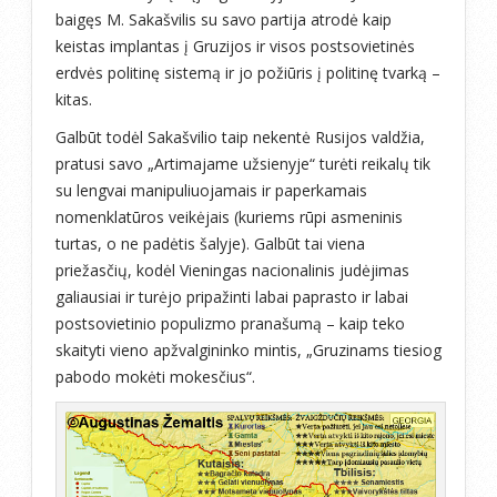
baigęs M. Sakašvilis su savo partija atrodė kaip
keistas implantas į Gruzijos ir visos postsovietinės
erdvės politinę sistemą ir jo požiūris į politinę tvarką –
kitas.
Galbūt todėl Sakašvilio taip nekentė Rusijos valdžia,
pratusi savo „Artimajame užsienyje“ turėti reikalų tik
su lengvai manipuliuojamais ir paperkamais
nomenklatūros veikėjais (kuriems rūpi asmeninis
turtas, o ne padėtis šalyje). Galbūt tai viena
priežasčių, kodėl Vieningas nacionalinis judėjimas
galiausiai ir turėjo pripažinti labai paprasto ir labai
postsovietinio populizmo pranašumą – kaip teko
skaityti vieno apžvalgininko mintis, „Gruzinams tiesiog
pabodo mokėti mokesčius“.