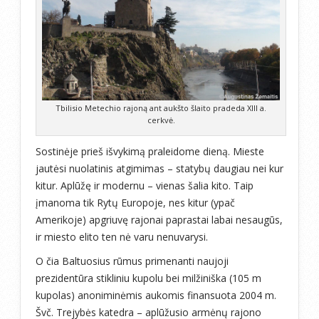
Tbilisio Metechio rajoną ant aukšto šlaito pradeda XIII a.
cerkvė.
Sostinėje prieš išvykimą praleidome dieną. Mieste
jautėsi nuolatinis atgimimas – statybų daugiau nei kur
kitur. Aplūžę ir modernu – vienas šalia kito. Taip
įmanoma tik Rytų Europoje, nes kitur (ypač
Amerikoje) apgriuvę rajonai paprastai labai nesaugūs,
ir miesto elito ten nė varu nenuvarysi.
O čia Baltuosius rūmus primenanti naujoji
prezidentūra stikliniu kupolu bei milžiniška (105 m
kupolas) anoniminėmis aukomis finansuota 2004 m.
Švč. Trejybės katedra – aplūžusio armėnų rajono