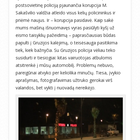
postsovietinę policiją pjaunančia korupcija M.
Sakašvilio valdžia atleido visus kelių policininkus ir
priėmė naujus. Ir – korupcija pasidavė. Kaip sakė
mums mašiną išnuomavęs vyras pasiūlyti kyšį už
eismo taisyklių pažeidimą – paprasčiausias būdas
papulti į Gruzijos kalėjimą, o teisėsauga pasitikima
tiek, kiek bažnyčia. Su Gruzijos policija vėliau teko
susidurti ir tiesiogiai: kitas vairuotojas atbulomis
atsitrenkė į mūsų automobilį. Problemų nebuvo,
pareigūnai atvyko per keliolika minučių. Tiesa, įvykio
aprašymas, fotografavimas užtruko gerokai virš
valandos, bet vykti į nuovadą nereikėjo.