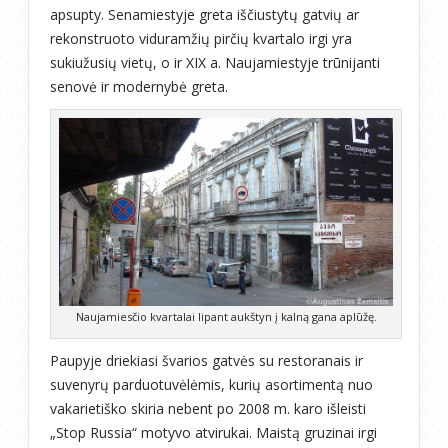
apsupty. Senamiestyje greta iščiustytų gatvių ar
rekonstruoto viduramžių pirčių kvartalo irgi yra
sukiužusių vietų, o ir XIX a. Naujamiestyje trūnijanti
senovė ir modernybė greta.
Naujamiesčio kvartalai lipant aukštyn į kalną gana aplūžę.
Paupyje driekiasi švarios gatvės su restoranais ir
suvenyrų parduotuvėlėmis, kurių asortimentą nuo
vakarietiško skiria nebent po 2008 m. karo išleisti
„Stop Russia“ motyvo atvirukai. Maistą gruzinai irgi