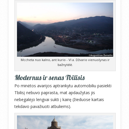
Mccheta nuo kalno, ant kurio - VI a. Džvario vienuolynas ir
bažnytėlė.
Modernus ir senas Tbilisis
Po minėtos avarijos aptrankytu automobiliu pasiekti
Tbilisį nebuvo paprasta, mat apdaužytas jis
nebegalėjo lengvai sukti į kairę (žieduose kartais
tekdavo pavažiuoti atbuliems).