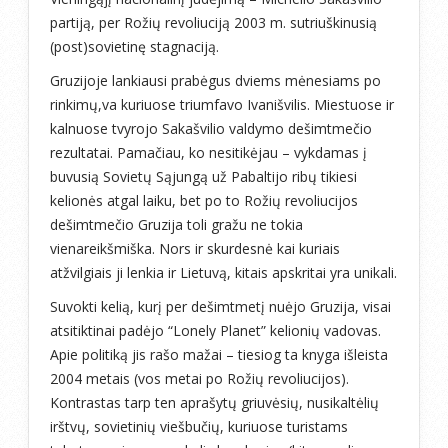
partiją, per Rožių revoliuciją 2003 m. sutriuškinusią
(post)sovietinę stagnaciją.
Gruzijoje lankiausi prabėgus dviems mėnesiams po
rinkimų,va kuriuose triumfavo Ivanišvilis. Miestuose ir
kalnuose tvyrojo Sakašvilio valdymo dešimtmečio
rezultatai. Pamačiau, ko nesitikėjau – vykdamas į
buvusią Sovietų Sąjungą už Pabaltijo ribų tikiesi
kelionės atgal laiku, bet po to Rožių revoliucijos
dešimtmečio Gruzija toli gražu ne tokia
vienareikšmiška. Nors ir skurdesnė kai kuriais
atžvilgiais ji lenkia ir Lietuvą, kitais apskritai yra unikali.
Suvokti kelią, kurį per dešimtmetį nuėjo Gruzija, visai
atsitiktinai padėjo “Lonely Planet” kelionių vadovas.
Apie politiką jis rašo mažai – tiesiog ta knyga išleista
2004 metais (vos metai po Rožių revoliucijos).
Kontrastas tarp ten aprašytų griuvėsių, nusikaltėlių
irštvų, sovietinių viešbučių, kuriuose turistams