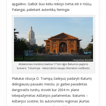
apgadino. Galbūt šiuo keliu reikėjo tvirtai eiti ir mūsų
Palangai, paliekant autentiką Neringai.
Atstatomas medinis teatras 17 km ilgio Batumio pajūrio
bulvare. Tolumoje - klasicistinis naujas Sheraton viešbutis.
Plakatai cituoja D. Trampą žadėjusį padaryti Batumį
didingiausiu pasaulio miestu. Jo garbei pavadintas
dangoraižis turėtų stovėti kur 2004 m. plane
tebepažymėtas Adžarijos parlamentas. Batumis –
Adžarijos sostinė; šis autonominis regionas įkurtas