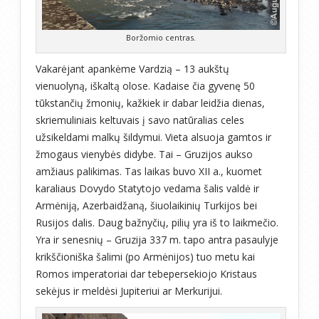
Boržomio centras.
Vakarėjant apankėme Vardzią – 13 aukštų
vienuolyną, iškaltą olose. Kadaise čia gyvenę 50
tūkstančių žmonių, kažkiek ir dabar leidžia dienas,
skriemuliniais keltuvais į savo natūralias celes
užsikeldami malkų šildymui. Vieta alsuoja gamtos ir
žmogaus vienybės didybe. Tai – Gruzijos aukso
amžiaus palikimas. Tas laikas buvo XII a., kuomet
karaliaus Dovydo Statytojo vedama šalis valdė ir
Armėniją, Azerbaidžaną, šiuolaikinių Turkijos bei
Rusijos dalis. Daug bažnyčių, pilių yra iš to laikmečio.
Yra ir senesnių – Gruzija 337 m. tapo antra pasaulyje
krikščioniška šalimi (po Armėnijos) tuo metu kai
Romos imperatoriai dar tebepersekiojo Kristaus
sekėjus ir meldėsi Jupiteriui ar Merkurijui.