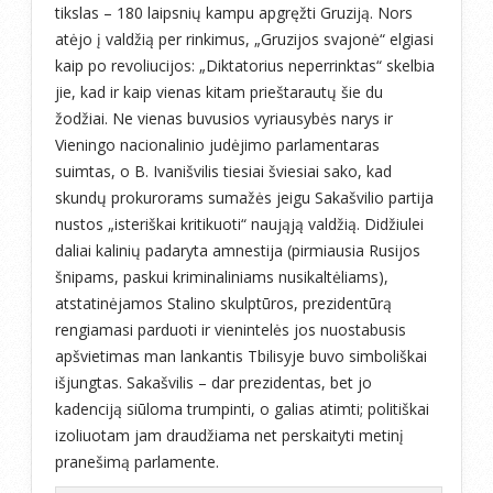
tikslas – 180 laipsnių kampu apgręžti Gruziją. Nors
atėjo į valdžią per rinkimus, „Gruzijos svajonė“ elgiasi
kaip po revoliucijos: „Diktatorius neperrinktas“ skelbia
jie, kad ir kaip vienas kitam prieštarautų šie du
žodžiai. Ne vienas buvusios vyriausybės narys ir
Vieningo nacionalinio judėjimo parlamentaras
suimtas, o B. Ivanišvilis tiesiai šviesiai sako, kad
skundų prokurorams sumažės jeigu Sakašvilio partija
nustos „isteriškai kritikuoti“ naująją valdžią. Didžiulei
daliai kalinių padaryta amnestija (pirmiausia Rusijos
šnipams, paskui kriminaliniams nusikaltėliams),
atstatinėjamos Stalino skulptūros, prezidentūrą
rengiamasi parduoti ir vienintelės jos nuostabusis
apšvietimas man lankantis Tbilisyje buvo simboliškai
išjungtas. Sakašvilis – dar prezidentas, bet jo
kadenciją siūloma trumpinti, o galias atimti; politiškai
izoliuotam jam draudžiama net perskaityti metinį
pranešimą parlamente.