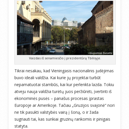
Vaizdas iš senamiesčio į prezidentūrą Tbilisyje.
Tikrai nesakau, kad Vieningasis nacionalinis judėjimas
buvo ideali valdžia. Kai kurie jų projektai turbūt
nepamatuotai stambūs, kai kur perlenkta lazda. Tokiu
atveju nauja valdžia turėtų juos peržiūrėti, įvertinti iš
ekonominės pusės – panašus procesas įprastas
Europoje ar Amerikoje. Tačiau „Gruzijos svajonė“ nori
ne tik pasukti valstybės vairą į šoną, o ir žada
sugriauti tai, kas sunkiai gruzinų rankomis ir pinigais
statyta.