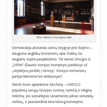
Niūri Stalino muziejaus salė
Demokratija atsiranda svečių knygoje prie išėjimo –
dauguma angliškų komentarų apie Staliną čia
neigiami, kupini pasipiktinimo. Tik vienas žmogus iš
„DPRK“ (Šiaurės Korėjos trumpinys) padėkojo už
„objektyvų požiūrį į istoriją“. Korėjos komunistų
partija tebeveža ten ekskursijas?
Netoli Gorio aplankėme Mcchetą – UNESCO
pripažintą senąją Gruzijos sostinę, turinčią ir religinę
reikšmę. Jos sutvarkytas senamiestis pilnas senutėlių
cerkvių, o jaunavedžiai eina tiesiog konvejeriu.