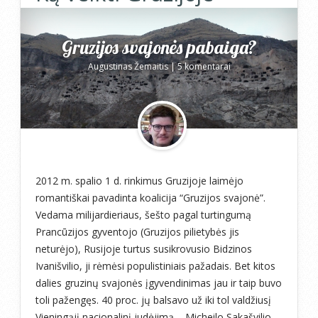
Gruzijos svajonės pabaiga?
Augustinas Žemaitis
|
5 komentarai
2012 m. spalio 1 d. rinkimus Gruzijoje laimėjo
romantiškai pavadinta koalicija “Gruzijos svajonė”.
Vedama milijardieriaus, šešto pagal turtingumą
Prancūzijos gyventojo (Gruzijos pilietybės jis
neturėjo), Rusijoje turtus susikrovusio Bidzinos
Ivanišvilio, ji rėmėsi populistiniais pažadais. Bet kitos
dalies gruzinų svajonės įgyvendinimas jau ir taip buvo
toli pažengęs. 40 proc. jų balsavo už iki tol valdžiusį
Vieningąjį nacionalinį judėjimą – Micheilo Sakašvilio