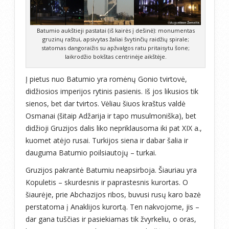
Batumio aukštieji pastatai (iš kairės į dešinė): monumentas
gruzinų raštui, apsivytas žaliai švytinčių raidžių spirale;
statomas dangoraižis su apžvalgos ratu pritaisytu šone;
laikrodžio bokštas centrinėje aikštėje.
Į pietus nuo Batumio yra romėnų Gonio tvirtovė,
didžiosios imperijos rytinis pasienis. Iš jos likusios tik
sienos, bet dar tvirtos. Vėliau šiuos kraštus valdė
Osmanai (šitaip Adžarija ir tapo musulmoniška), bet
didžioji Gruzijos dalis liko nepriklausoma iki pat XIX a.,
kuomet atėjo rusai. Turkijos siena ir dabar šalia ir
dauguma Batumio poilsiautojų – turkai.
Gruzijos pakrantė Batumiu neapsirboja. Šiauriau yra
Kopuletis – skurdesnis ir paprastesnis kurortas. O
šiaurėje, prie Abchazijos ribos, buvusi rusų karo bazė
perstatoma į Anaklijos kurortą. Ten nakvojome, jis –
dar gana tuščias ir pasiekiamas tik žvyrkeliu, o oras,