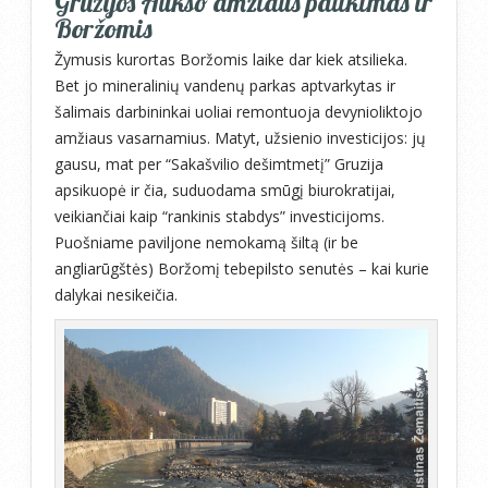
Gruzijos Aukso amžiaus palikimas ir
Boržomis
Žymusis kurortas Boržomis laike dar kiek atsilieka.
Bet jo mineralinių vandenų parkas aptvarkytas ir
šalimais darbininkai uoliai remontuoja devynioliktojo
amžiaus vasarnamius. Matyt, užsienio investicijos: jų
gausu, mat per “Sakašvilio dešimtmetį” Gruzija
apsikuopė ir čia, suduodama smūgį biurokratijai,
veikiančiai kaip “rankinis stabdys” investicijoms.
Puošniame paviljone nemokamą šiltą (ir be
angliarūgštės) Boržomį tebepilsto senutės – kai kurie
dalykai nesikeičia.