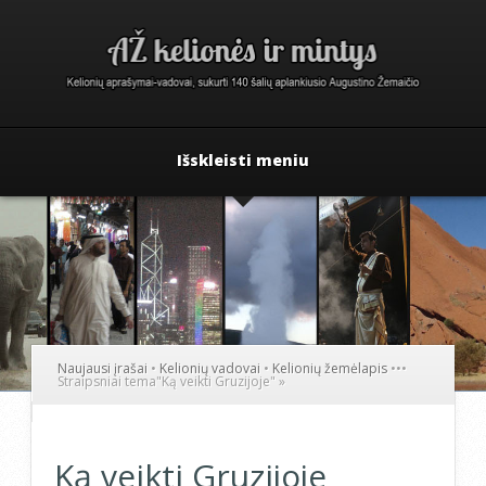
Išskleisti meniu
Naujausi įrašai
•
Kelionių vadovai
•
Kelionių žemėlapis
•
•
•
Straipsniai tema
"
Ką veikti Gruzijoje"
»
Ką veikti Gruzijoje