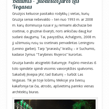
Batumis – Juodosios jūros Las
Vegasas
Gruzijos keliuose pasitaiko rodyklių į vietas, kurių
Gruzija seniai nebevaldo – ten nuo 1993 m. ar 2008
m. karų dominuoja rusai ir jų remiami abchazai bei
osetinai, o gruzinai išvaryti, nors anksčiau daug kur
sudarė daugumą. Tai, pavyzdžiui, Achalgoris, 2008 m.
jį užėmusių rusų su osetinais pervadintas Leningoru
(Lenino garbei). Tarp “prarastų” kraštų – ir Suchumis,
kadaise žymus “Tarybinės Rivjeros” kurortas.
Gruzija bando atsigriebti Batumyje. Pajūrio miestas iš
tolo spindėte spindi visomis vaivorykštės spalvomis.
Sakašvilį įkvėpia JAV, tad Batumį – turbūt Las
Vegasas. Tik jei toje lošimų Mekoje yra šviesų
kakafonija tai čia, atrodo, apšvietimą parinko vienas
architektų biuras.