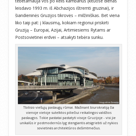
tebetarnauja vos po kelis kambarius (kituose dienas
leisdavo 1993 m. iš Abchazijos ištremti gruzinai), ir
šiandieninės Gruzijos tikrovės – milžiniškas. Bet viena
liko taip pat: į klausimą, kokiam regionui priskirti
Gruziją – Europai, Azijai, Artimiesiems Rytams ar
Postsovietinei erdvei – atsakyti tebėra sunku.
Tbilisio viešųjų paslaugų rūmai. Mažinant biurokratiją čia
vienoje vietoje sutelktos piliečiui reikalingos valdžios
paslaugos. Tokie pastatai pastatyti visoje Gruzijoje - visi jie
unikalūs ir postmodernūs lyg stengiantis atsigriebti už nykios
sovietinės architektūros dešimtmečius.