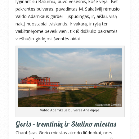
lyginant su Batumiu, buvo vėsesnis, košė vėjai. Bet
pakrantės bulvaras, pavadintas M. Sakašvilį rėmusio
Valdo Adamkaus garbei – įspūdingas, ir, aišku, visą
naktį nuostabiai tviskantis. Ir vakarą, ir rytą ten
vaikštinėjome beveik vieni, tik iš didžiulio pakrantės
viešbučio girdėjosi šventės aidai.
Valdo Adamkaus bulvaras Anaklijoje.
Goris – tremtinių ir Stalino miestas
Chaotiškas Gorio miestas atrodo liūdnokai, nors