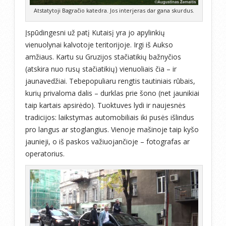
Atstatytoji Bagračio katedra. Jos interjeras dar gana skurdus.
Įspūdingesni už patį Kutaisį yra jo apylinkių
vienuolynai kalvotoje teritorijoje. Irgi iš Aukso
amžiaus. Kartu su Gruzijos stačiatikių bažnyčios
(atskira nuo rusų stačiatikių) vienuoliais čia – ir
jaunavedžiai. Tebepopuliaru rengtis tautiniais rūbais,
kurių privaloma dalis – durklas prie šono (net jaunikiai
taip kartais apsirėdo). Tuoktuves lydi ir naujesnės
tradicijos: laikstymas automobiliais iki pusės išlindus
pro langus ar stoglangius. Vienoje mašinoje taip kyšo
jaunieji, o iš paskos važiuojančioje – fotografas ar
operatorius.