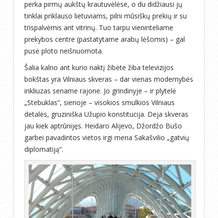
perka pirmų aukštų krautuvėlėse, o du didžiausi jų
tinklai priklauso lietuviams, pilni mūsiškų prekių ir su
trispalvėmis ant vitrinų. Tuo tarpu vieninteliame
prekybos centre (pastatytame arabų lėšomis) – gal
pusė ploto neišnuomota.
Šalia kalno ant kurio naktį žibėte žiba televizijos
bokštas yra Vilniaus skveras – dar vienas modernybės
inkliuzas sename rajone. Jo grindinyje – ir plytelė
„Stebuklas“, sienoje – visokios smulkios Vilniaus
detalės, gruziniška Užupio konstitucija. Deja skveras
jau kiek aptrūnijęs. Heidaro Alijevo, Džordžo Bušo
garbei pavadintos vietos irgi mena Sakašvilio „gatvių
diplomatiją“.