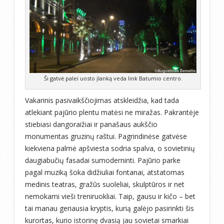
Ši gatvė palei uosto įlanką veda link Batumio centro.
Vakarinis pasivaikščiojimas atskleidžia, kad tada
atlekiant pajūrio plentu matėsi ne miražas. Pakrantėje
stiebiasi dangoraižiai ir panašaus aukščio
monumentas gruzinų raštui. Pagrindinėse gatvėse
kiekviena palmė apšviesta sodria spalva, o sovietinių
daugiabučių fasadai sumoderninti. Pajūrio parke
pagal muziką šoka didžiuliai fontanai, atstatomas
medinis teatras, gražūs suoleliai, skulptūros ir net
nemokami vieši treniruokliai. Taip, gausu ir kičo – bet
tai manau geriausia kryptis, kurią galėjo pasirinkti šis
kurortas, kurio istorinę dvasią jau sovietai smarkiai