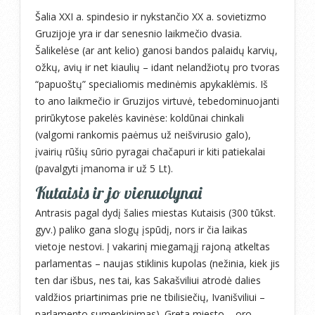
Šalia XXI a. spindesio ir nykstančio XX a. sovietizmo
Gruzijoje yra ir dar senesnio laikmečio dvasia.
Šalikelėse (ar ant kelio) ganosi bandos palaidų karvių,
ožkų, avių ir net kiaulių – idant nelandžiotų pro tvoras
“papuoštų” specialiomis medinėmis apykaklėmis. Iš
to ano laikmečio ir Gruzijos virtuvė, tebedominuojanti
prirūkytose pakelės kavinėse: koldūnai chinkali
(valgomi rankomis paėmus už neišvirusio galo),
įvairių rūšių sūrio pyragai chačapuri ir kiti patiekalai
(pavalgyti įmanoma ir už 5 Lt).
Kutaisis ir jo vienuolynai
Antrasis pagal dydį šalies miestas Kutaisis (300 tūkst.
gyv.) paliko gana slogų įspūdį, nors ir čia laikas
vietoje nestovi. Į vakarinį miegamąjį rajoną atkeltas
parlamentas – naujas stiklinis kupolas (nežinia, kiek jis
ten dar išbus, nes tai, kas Sakašviliui atrodė dalies
valdžios priartinimas prie ne tbilisiečių, Ivanišviliui –
parlamento sumenkinimas). Greta miesto – oro