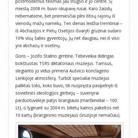
postmodernus teismas jau stūgso ir jo centre. Šį
miestą 2008 m. buvo okupavę rusai. Karo žaizdų
nebematėme, bet priemiesčiai pilni ištisų rajonų iš
vienodų mažų namelių. Ten dienas leidžia tremtiniai –
iš Abchazijos ir Pietų Osetijos išvaryti gruzinai sudaro
10% visų šalies gyventojų. Jų net daugiau, nei iš viso
yra abchazų ir osetinų.
Goris – Jozifo Stalino gimtinė. Tebeveikia didingas
bokštuotas TSRS diktatoriaus muziejus. Tamsus,
slegiantis jo vidus primena Aušvico konclagerio
Lenkijoje atmosferą. Turbūt specialiai muziejus
paliktas toks, koks buvo, tik nuspręsta pasipelnyti iš
sovietinės ideologijos gerbėjų – suvenyrai
parduotuvėlėje patys brangiausi (marškinėliai – 100
Lt), o lyginant su 2004 m. bilietų kainos pakeltos net
10 kartų (brangesnio muziejaus Gruzijoje nemačiau).