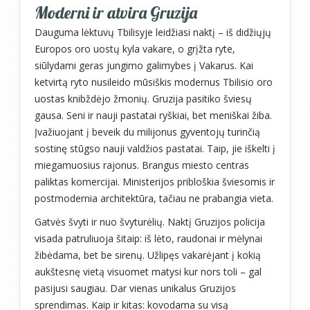
Moderni ir atvira Gruzija
Dauguma lėktuvų Tbilisyje leidžiasi naktį – iš didžiųjų
Europos oro uostų kyla vakare, o grįžta ryte,
siūlydami geras jungimo galimybes į Vakarus. Kai
ketvirtą ryto nusileido mūsiškis modernus Tbilisio oro
uostas knibždėjo žmonių. Gruzija pasitiko šviesų
gausa. Seni ir nauji pastatai ryškiai, bet meniškai žiba.
Įvažiuojant į beveik du milijonus gyventojų turinčią
sostinę stūgso nauji valdžios pastatai. Taip, jie iškelti į
miegamuosius rajonus. Brangus miesto centras
paliktas komercijai. Ministerijos pribloškia šviesomis ir
postmodernia architektūra, tačiau ne prabangia vieta.
Gatvės švyti ir nuo švyturėlių. Naktį Gruzijos policija
visada patruliuoja šitaip: iš lėto, raudonai ir mėlynai
žibėdama, bet be sirenų. Užlipęs vakarėjant į kokią
aukštesnę vietą visuomet matysi kur nors toli – gal
pasijusi saugiau. Dar vienas unikalus Gruzijos
sprendimas. Kaip ir kitas: kovodama su visą