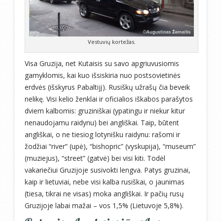
Vestuvių kortežas.
Visa Gruzija, net Kutaisis su savo apgriuvusiomis
gamyklomis, kai kuo išsiskiria nuo postsovietinės
erdvės (išskyrus Pabaltijį). Rusiškų užrašų čia beveik
nelikę. Visi kelio ženklai ir oficialios iškabos parašytos
dviem kalbomis: gruziniškai (ypatingu ir niekur kitur
nenaudojamu raidynu) bei angliškai. Taip, būtent
angliškai, o ne tiesiog lotynišku raidynu: rašomi ir
žodžiai “river” (upė), “bishopric” (vyskupija), “museum”
(muziejus), “street” (gatvė) bei visi kiti. Todėl
vakariečiui Gruzijoje susivokti lengva. Patys gruzinai,
kaip ir lietuviai, nebe visi kalba rusiškai, o jaunimas
(tiesa, tikrai ne visas) moka angliškai. Ir pačių rusų
Gruzijoje labai mažai – vos 1,5% (Lietuvoje 5,8%).