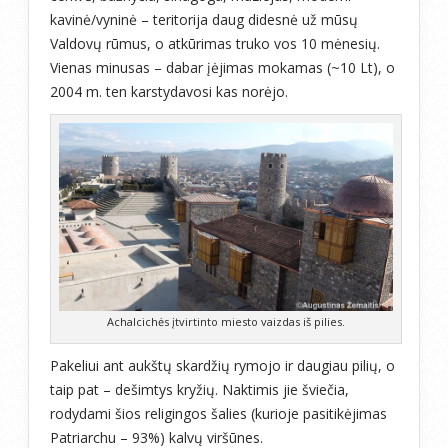
kavinė/vyninė – teritorija daug didesnė už mūsų
Valdovų rūmus, o atkūrimas truko vos 10 mėnesių.
Vienas minusas – dabar įėjimas mokamas (~10 Lt), o
2004 m. ten karstydavosi kas norėjo.
Achalcichės įtvirtinto miesto vaizdas iš pilies.
Pakeliui ant aukštų skardžių rymojo ir daugiau pilių, o
taip pat – dešimtys kryžių. Naktimis jie šviečia,
rodydami šios religingos šalies (kurioje pasitikėjimas
Patriarchu – 93%) kalvų viršūnes.