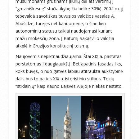
musulmonams gruzinams (kurių dėl atsivertimų į
“gruziniškesnę” stačiatikybę čia belikę 30%). 2004 m. jį
tebevaldė savotiškas buvusios valdžios vasalas A.
Abašidzė, turėjęs net kariuomenę, o šiandien
autonominiu statusu taikiai naudojamasi kuriant
mažų mokesčių zoną. Į Batumį Sakašvilio valdžia
atkėlė ir Gruzijos konstitucinį teismą.
Naujovėmis nepiktnaudžiaujama. Štai XIX a. pastatas
perstatomas į daugiaaukštį. Bet apatinis fasadas liks,
koks buvęs, o nuo gatvės labiau atitraukta aukštybinė
dalis bus to paties XIX a. istoristinio stiliaus. Tokių
“stiklainių” kaip Kauno Laisvės Alėjoje niekas nestato.