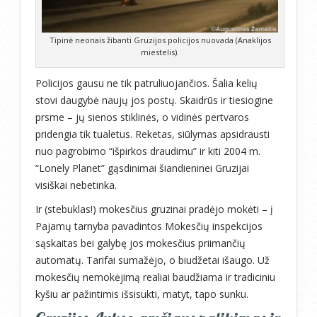
Tipinė neonais žibanti Gruzijos policijos nuovada (Anaklijos
miestelis).
Policijos gausu ne tik patruliuojančios. Šalia kelių
stovi daugybė naujų jos postų. Skaidrūs ir tiesiogine
prsme – jų sienos stiklinės, o vidinės pertvaros
pridengia tik tualetus. Reketas, siūlymas apsidrausti
nuo pagrobimo “išpirkos draudimu” ir kiti 2004 m.
“Lonely Planet” gąsdinimai šiandieninei Gruzijai
visiškai nebetinka.
Ir (stebuklas!) mokesčius gruzinai pradėjo mokėti – į
Pajamų tarnyba pavadintos Mokesčių inspekcijos
sąskaitas bei galybę jos mokesčius priimančių
automatų. Tarifai sumažėjo, o biudžetai išaugo. Už
mokesčių nemokėjimą realiai baudžiama ir tradiciniu
kyšiu ar pažintimis išsisukti, matyt, tapo sunku.