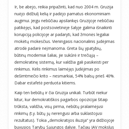
Ir, be abejo, reikia pripažinti, kad nuo 2004 m. Gruzija
nuėjo didžiulį kelią ir padėjo pamatus ekonominiam
augimui. Jeigu nebūčiau apsilankęs Gruzijoje nebūčiau
patikėjęs, kad postsovietinėje šalyje galima išnaikinti
korupciją policijoje ar padaryti, kad žmonės legaliai
mokėtų mokesčius. Vieningasis nacionalinis judėjimas
atrodė padarė neįmanoma. Greta šių ypatybių,
būtinų moderniai šaliai, jie sukūrė ir trečiąją –
demokratinę sistemą, kur valdžia gali pasikeisti per
rinkimus. Kelis rinkimus laimėjęs Judėjimas po
dešimtmečio krito – nesmarkiai, 54% balsų prieš 40%.
Dabar estafetė perduota kitiems.
Kaip ten bebūtų ir čia Gruzija unikali. Turbūt niekur
kitur, kur demokratiškos pagarbos opozicijai šitaip
trūksta, valdžia, visų pirma, nebūtų pralaimėjusi
rinkimų (t.y. būtų jų nerengusi arba suklastojusi
rezultatus). Tokia „demokratijos iliuzija“ yra didžiojoje
buvusios Tarybų Sąjungos dalyje. Tačiau JAV mokslus