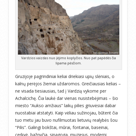
Vardzios vaizdas nuo įėjimo koplyčios. Nuo pat papėdės čia
lipama pėsčiom.
Gruzijoje pagrindiniai keliai driekiasi upių slėniais, o
kalnų perėjos žiemai uždaromos. Greičiausias kelias –
ne visada tiesiausias, tad į Vardzią vykome per
Achalcichę. Čia laukė dar vienas nusistebėjimas – šio
miesto “Aukso amžiaus” laikų pilies griuvėsiai dabar
nuostabiai atstatyti. Kaip vėliau sužinojau, būtent čia
tuo metu jau buvo nufilmuotas lietuvių realybės šou
“Pilis”. Galingi bokštai, mūrai, fontanai, baseinai,
cerkvė, bažnyčia, sinagoga, muziejus, moderni