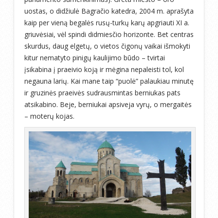
uostas, o didžiulė Bagračio katedra, 2004 m. aprašyta
kaip per vieną begalės rusų-turkų karų apgriauti XI a.
griuvėsiai, vėl spindi didmiesčio horizonte. Bet centras
skurdus, daug elgetų, o vietos čigonų vaikai išmokyti
kitur nematyto pinigų kaulijimo būdo – tvirtai
įsikabina į praeivio koją ir mėgina nepaleisti tol, kol
negauna larių. Kai mane taip “puolė” palaukiau minutę
ir gruzinės praeivės sudrausmintas berniukas pats
atsikabino. Beje, berniukai apsiveja vyrų, o mergaitės
– moterų kojas.