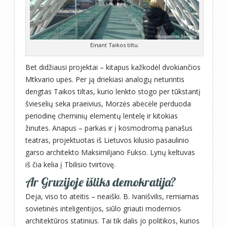
Einant Taikos tiltu.
Bet didžiausi projektai – kitapus kažkodėl dvokiančios
Mtkvario upės. Per ją driekiasi analogų neturintis
dengtas Taikos tiltas, kurio lenkto stogo per tūkstantį
švieselių seka praeivius, Morzės abėcėle perduoda
periodinę cheminių elementų lentelę ir kitokias
žinutes. Anapus – parkas ir į kosmodromą panašus
teatras, projektuotas iš Lietuvos kilusio pasaulinio
garso architekto Maksimiljano Fukso. Lynų keltuvas
iš čia kelia į Tbilisio tvirtovę.
Ar Gruzijoje išliks demokratija?
Deja, viso to ateitis – neaiški. B. Ivanišvilis, remiamas
sovietinės inteligentijos, siūlo griauti modernios
architektūros statinius. Tai tik dalis jo politikos, kurios