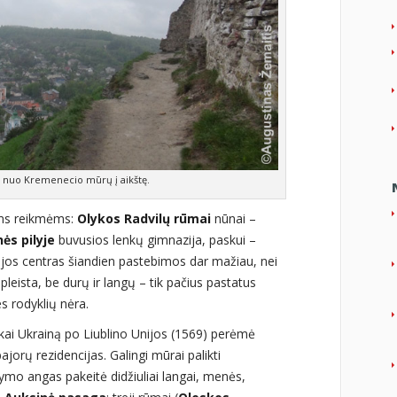
 nuo Kremenecio mūrų į aikštę.
oms reikmėms:
Olykos Radvilų rūmai
nūnai –
ės pilyje
buvusios lenkų gimnazija, paskui –
acijos centras šiandien pastebimos dar mažiau, nei
leista, be durų ir langų – tik pačius pastatus
es rodyklių nėra.
, kai Ukrainą po Liublino Unijos (1569) perėmė
bajorų rezidencijas. Galingi mūrai palikti
mo angas pakeitė didžiuliai langai, menės,