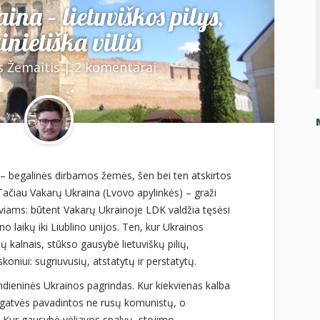
a – lietuviškos pilys,
nietiška viltis
s Žemaitis
|
2 komentarai
 – begalinės dirbamos žemės, šen bei ten atskirtos
Tačiau Vakarų Ukraina (Lvovo apylinkės) – graži
tuviams: būtent Vakarų Ukrainoje LDK valdžia tęsėsi
 laikų iki Liublino unijos. Ten, kur Ukrainos
kalnais, stūkso gausybė lietuviškų pilių,
oniui: sugriuvusių, atstatytų ir perstatytų.
andieninės Ukrainos pagrindas. Kur kiekvienas kalba
tų gatvės pavadintos ne rusų komunistų, o
. Kur gausybė vėliavos spalvų, stojimo