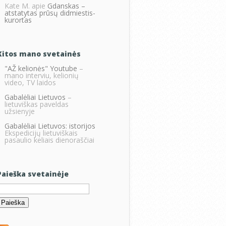
Kate M.
apie
Gdanskas –
atstatytas prūsų didmiestis-
kurortas
Kitos mano svetainės
"AŽ kelionės" Youtube
–
mano interviu, kelionių
video, TV laidos
Gabalėliai Lietuvos
–
lietuviškas paveldas
užsienyje
Gabalėliai Lietuvos: istorijos
Ekspedicijų lietuviškais
pasaulio keliais dienoraščiai
Paieška svetainėje
eškoti: