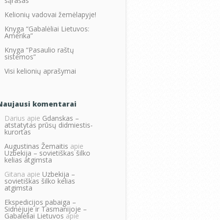
sąrašas
Kelionių vadovai žemėlapyje!
Knyga “Gabalėliai Lietuvos:
Amerika”
Knyga “Pasaulio raštų
sistemos”
Visi kelionių aprašymai
Naujausi komentarai
Darius
apie
Gdanskas –
atstatytas prūsų didmiestis-
kurortas
Augustinas Žemaitis
apie
Uzbekija – sovietiškas šilko
kelias atgimsta
Gitana
apie
Uzbekija –
sovietiškas šilko kelias
atgimsta
Ekspedicijos pabaiga –
Sidnėjuje ir Tasmanijoje –
Gabalėliai Lietuvos
apie