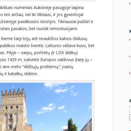
iškais numeriais Auksinėje pasagoje laipina
 ten arčiau, nei iki Vilniaus, ir jos gyventojai
žsienyje pasilikusios istorijos. Tikriausiai pažiūri ir
uksinės pasakos, bet nuolat remontuojami.
. Kieme tarp trijų ant neaukštos kalvos iškilusių
ublikos maisto šventė. Lietuvos vėliava buvo, bet
as. Pilyje – varpų, portretų (ir LDK didikų)
ysis 1429 m. sukvietė Europos valdovus (tarp jų –
i ano meto “didžiųjų problemų”: įvairių
ių ir katalikų skilimo.
I