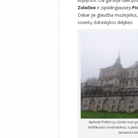
koplyčios. Čia garsėja Galicijo
Zoločivo
ir įspūdingiausieji
Pi
Dabar jie glaudžia muziejėlius, 
sovietų išdraskytos didybės.
Apleisti Pidhircų rūmai nuo pa
teišlikusios nuotraukos, o pači
tariamos tvi