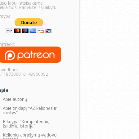
Jūsų labui, atsisakėme
eklamos! Padėkite išsilaikyti:
Paypal:
Patreon:
Swedbank:
LT187300010149950092
Apie
Apie autorių
Apie tinklapį “AŽ kelionės ir
mintys”
E-knyga “Kompiuterinių
žaidimų istorija”
Kelionių aprašymų-vadovų