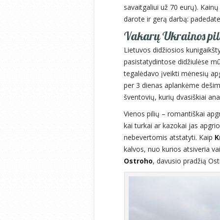
savaitgaliui už 70 eurų). Kainų
darote ir gerą darbą: padedate
Vakarų Ukrainos pil
Lietuvos didžiosios kunigaikšty
pasistatydintose didžiulėse mūr
tegalėdavo įveikti mėnesių apg
per 3 dienas aplankėme dešimt p
šventovių, kurių dvasiškiai ana
Vienos pilių – romantiškai apg
kai turkai ar kazokai jas apgri
nebevertomis atstatyti. Kaip
K
kalvos, nuo kurios atsiveria va
Ostroho
, davusio pradžią Ostr