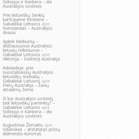
Sidnėjus ir Kanbera – dvi
Australijos sostinės
Prie lietuviškų ženklų
karštajame Brisbene –
Gabalėliai Lietuvos
apie
Kvinslandas – Australijos
dvasia
Aplink Melburną –
didžiausiuose Australijos
lietuvių telkiniuose –
Gabalėliai Lietuvos
apie
Viktorija – švelnioji Australija
Adelaidėje, prie
nuostabiausių Australijos
lietuviškų stebuklų –
Gabalėliai Lietuvos
apie
Pietų Australija – Žavių
atradimų žemė
Iš kur Australijos sostinėj
tiek lietuviškų paminklų? –
Gabalėliai Lietuvos
apie
Sidnėjus ir Kanbera – dvi
Australijos sostinės
Augustinas Žemaitis
apie
Gdanskas – atstatytas prūsų
didmiestis-kurortas