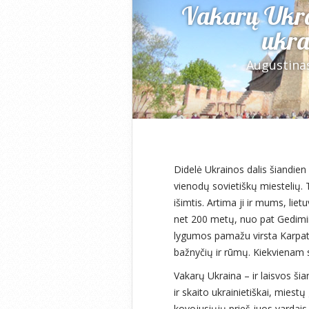
Vakarų Ukrain
ukrai
Augustina
Didelė Ukrainos dalis šiandien
vienodų sovietiškų miestelių. 
išimtis. Artima ji ir mums, lie
net 200 metų, nuo pat Gedimino
lygumos pamažu virsta Karpatų 
bažnyčių ir rūmų. Kiekvienam sk
Vakarų Ukraina – ir laisvos ši
ir skaito ukrainietiškai, mies
kovojusiųjų prieš juos vardais