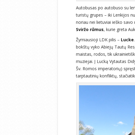
Autobusas po autobuso su lenk
turistų grupes – iki Lenkijos nuo
noriau nei lietuviai ieško savo u
Sviržo rūmus
, kurie greta A
Žymiausioji LDK pilis –
Lucke
bokštų vyko Abiejų Tautų Resp
maistas, rodos, tik ukrainietišk
muziejai. Į Lucką Vytautas Did
Šv. Romos imperatorių) spręst
tarptautinių konfliktų, stačiatik