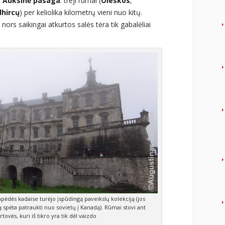
s
Auksinė pasaga
: treji rūmai (
Oleskos
,
dhircų
) per keliolika kilometrų vieni nuo kitų.
nors saikingai atkurtos salės tėra tik gabalėliai
pėdės kadaise turėjo įspūdingą paveikslų kolekciją (jos
ą spėta patraukti nuo sovietų į Kanadą). Rūmai stovi ant
rtovės, kuri iš tikro yra tik dėl vaizdo