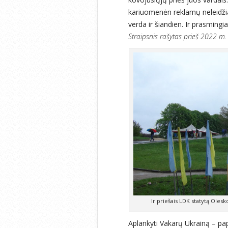
kariuomenėn reklamų neleidžia
verda ir šiandien. Ir prasmingi
Straipsnis rašytas prieš 2022 m. 
Ir priešais LDK statytą Olesk
Aplankyti Vakarų Ukrainą – pap