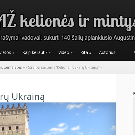
vietos
»
Kaip keliauti?
»
Video
»
Kita
»
Autorius
nių žemėlapis
•
•
•
Straipsniai tema
"
Kelionė į Vakarų Ukrainą"
»
arų Ukrainą