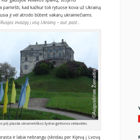
 pamiršti, kad kažkur toli rytuose kova už Ukrainą
ausia ji vėl atrodo būtent vakarų ukrainiečiams.
Rusijos invaziją į visą Ukrainą – aut. past.
.
os pilį plazda ukranietiškos žydrai-geltonos vėliavėlės.
rasta ir labai nebrangu (skridau per Kijevą į Lvovą