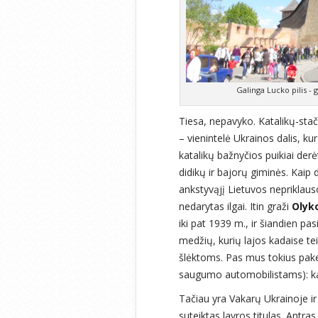
Galinga Lucko pilis - 
Tiesa, nepavyko. Katalikų-stači
– vienintelė Ukrainos dalis, ku
katalikų bažnyčios puikiai derė
didikų ir bajorų giminės. Kai
ankstyvąjį Lietuvos nepriklaus
nedarytas ilgai. Itin graži
Olyk
iki pat 1939 m., ir šiandien p
medžių, kurių lajos kadaise t
šlėktoms. Pas mus tokius pakel
saugumo automobilistams): ka
Tačiau yra Vakarų Ukrainoje i
suteiktas lavros titulas. Antra