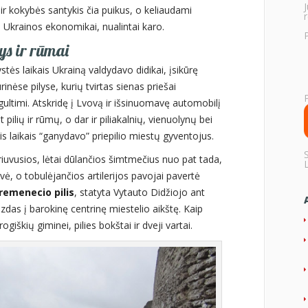
 ir kokybės santykis čia puikus, o keliaudami
r
 Ukrainos ekonomikai, nualintai karo.
ys ir rūmai
stės laikais Ukrainą valdydavo didikai, įsikūrę
inėse pilyse, kurių tvirtas sienas priešai
ultimi. Atskridę į Lvovą ir išsinuomavę automobilį
ilių ir rūmų, o dar ir piliakalnių, vienuolynų bei
is laikais “ganydavo” priepilio miestų gyventojus.
riuvusios, lėtai dūlančios šimtmečius nuo pat tada,
ovė, o tobulėjančios artilerijos pavojai pavertė
remenecio pilis
, statyta Vytauto Didžiojo ant
izdas į barokinę centrinę miestelio aikštę. Kaip
ogiškių giminei, pilies bokštai ir dveji vartai.