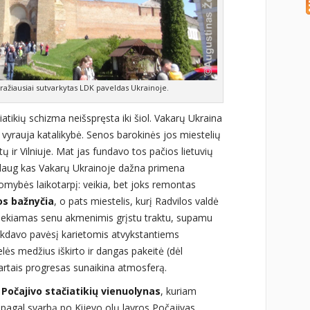
gražiausiai sutvarkytas LDK paveldas Ukrainoje.
atikių schizma neišspręsta iki šiol. Vakarų Ukraina
r vyrauja katalikybė. Senos barokinės jos miestelių
tų ir Vilniuje. Mat jas fundavo tos pačios lietuvių
p daug kas Vakarų Ukrainoje dažna primena
omybės laikotarpį: veikia, bet joks remontas
os bažnyčia
, o pats miestelis, kurį Radvilos valdė
asiekiamas senu akmenimis grįstu traktu, supamu
eikdavo pavėsį karietomis atvykstantiems
ės medžius iškirto ir dangas pakeitė (dėl
rtais progresas sunaikina atmosferą.
r
Počajivo stačiatikių vienuolynas
, kuriam
s pagal svarbą po Kijevo olų lavros Počajivas