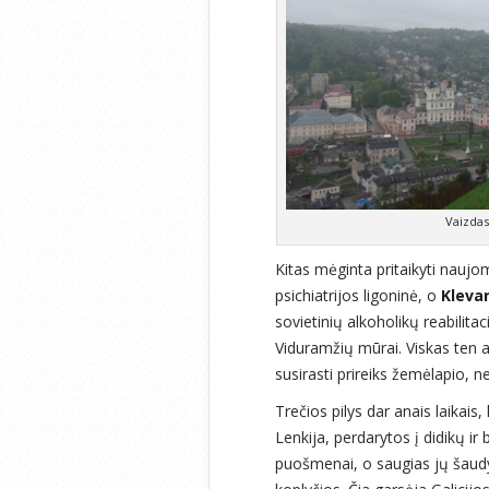
Vaizdas
Kitas mėginta pritaikyti nauj
psichiatrijos ligoninė, o
Klevan
sovietinių alkoholikų reabilit
Viduramžių mūrai. Viskas ten ap
susirasti prireiks žemėlapio, n
Trečios pilys dar anais laikais
Lenkija, perdarytos į didikų ir 
puošmenai, o saugias jų šaudy