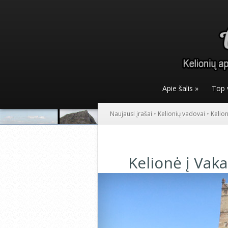
Apie šalis
»
Top 
Naujausi įrašai
•
Kelionių vadovai
•
Kelio
Kelionė į Vak