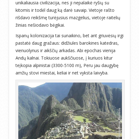
unikaliausia civilizacija, nes ji nepalaikė ryšių su
kitomis ir todėl daug ką darė savaip. Vietoje rašto
rišdavo reikšmę turėjusius mazgelius, vietoje raitelių
žinias nešiodavo bėgikai.
Ispanų kolonizacija tai sunaikino, bet ant griuvėsių irgi
pastatė daug gražaus: didžiules barokines katedras,
vienuolynus ir aikščių arkadas. Abi epochas vienija
Andų kalnai. Tokiuose aukščiuose, į kuriuos kitur
teįkopia alpinistai (3300-5100 m), Peru jau daugybę
amžių stovi miestai, keliai ir net vyksta laivyba.