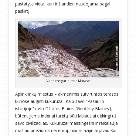
pastatyta vieta, kuri ir šiandien naudojama pagal
paskirtį.
Vandens garinimas Marase.
Aplink Inkų miestus – akmenimis sutvirtintos terasos,
kuriose auginti kukurūzai. Kaip savo “Pasaulio
istorijoje” rašo Džiofris Blainis [Geoffrey Blainey],
būtent jiems indėnai turėtų būti labiausiai dėkingi už
savo civilizacijas. Kukurūzai maistingesni ir reikalauja
mažiau priežiūros nei europiniai ar azijiniai javai. Kai