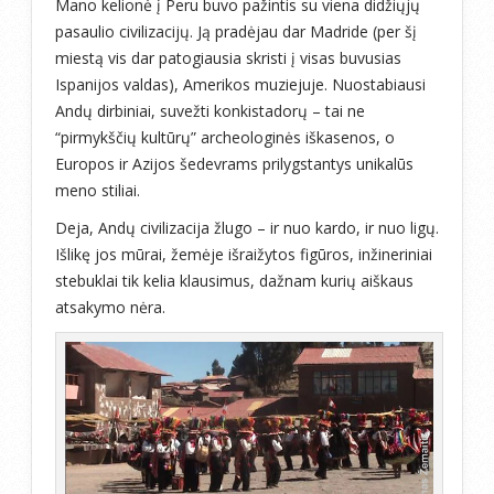
Mano kelionė į Peru buvo pažintis su viena didžiųjų
pasaulio civilizacijų. Ją pradėjau dar Madride (per šį
miestą vis dar patogiausia skristi į visas buvusias
Ispanijos valdas), Amerikos muziejuje. Nuostabiausi
Andų dirbiniai, suvežti konkistadorų – tai ne
“pirmykščių kultūrų” archeologinės iškasenos, o
Europos ir Azijos šedevrams prilygstantys unikalūs
meno stiliai.
Deja, Andų civilizacija žlugo – ir nuo kardo, ir nuo ligų.
Išlikę jos mūrai, žemėje išraižytos figūros, inžineriniai
stebuklai tik kelia klausimus, dažnam kurių aiškaus
atsakymo nėra.