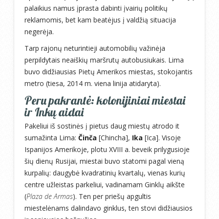
palaikius namus įprasta dabinti įvairių politikų
reklamomis, bet kam beatėjus į valdžią situacija
negerėja.
Tarp rajonų neturintieji automobilių važinėja
perpildytais neaiškių maršrutų autobusiukais. Lima
buvo didžiausias Pietų Amerikos miestas, stokojantis
metro (tiesa, 2014 m. viena linija atidaryta).
Peru pakrantė: kolonijiniai miestai
ir Inkų aidai
Pakeliui iš sostinės į pietus daug miestų atrodo it
sumažinta Lima:
Činča
[Chincha],
Ika
[Ica]. Visoje
Ispanijos Amerikoje, plotu XVIII a. beveik prilygusioje
šių dienų Rusijai, miestai buvo statomi pagal vieną
kurpalių: daugybė kvadratinių kvartalų, vienas kurių
centre užleistas parkeliui, vadinamam Ginklų aikšte
(
Plaza de Armas
). Ten per priešų apgultis
miestelėnams dalindavo ginklus, ten stovi didžiausios