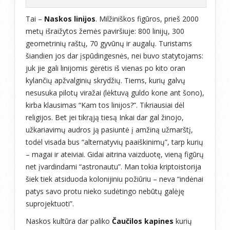
Tai –
Naskos linijos
. Milžiniškos figūros, prieš 2000
metų išraižytos žemės paviršiuje: 800 linijų, 300
geometrinių raštų, 70 gyvūnų ir augalų. Turistams
šiandien jos dar įspūdingesnės, nei buvo statytojams:
juk jie gali linijomis gėrėtis iš vienas po kito oran
kylančių apžvalginių skrydžių. Tiems, kurių galvų
nesusuka pilotų viražai (lėktuvą guldo kone ant šono),
kirba klausimas “Kam tos linijos?”. Tikriausiai dėl
religijos. Bet jei tikrąją tiesą Inkai dar gal žinojo,
užkariavimų audros ją pasiuntė į amžiną užmarštį,
todėl visada bus “alternatyvių paaiškinimų”, tarp kurių
– magai ir ateiviai. Gidai aitrina vaizduotę, vieną figūrų
net įvardindami “astronautu”. Man tokia kriptoistorija
šiek tiek atsiduoda kolonijiniu požiūriu – neva “indėnai
patys savo protu nieko sudėtingo nebūtų galėję
suprojektuoti”.
Naskos kultūra dar paliko
Čaučilos kapines
kurių