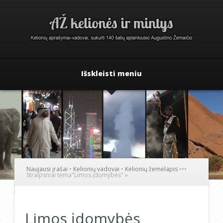
Išskleisti meniu
Naujausi įrašai
•
Kelionių vadovai
•
Kelionių žemėlapis
•
•
•
Straipsniai tema
"
Limos įdomybės"
»
Limos įdomybės