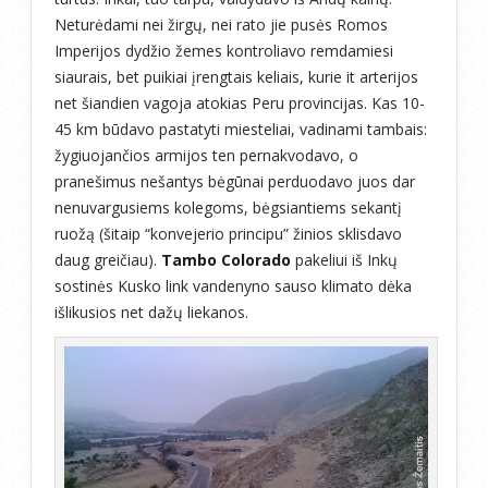
Neturėdami nei žirgų, nei rato jie pusės Romos
Imperijos dydžio žemes kontroliavo remdamiesi
siaurais, bet puikiai įrengtais keliais, kurie it arterijos
net šiandien vagoja atokias Peru provincijas. Kas 10-
45 km būdavo pastatyti miesteliai, vadinami tambais:
žygiuojančios armijos ten pernakvodavo, o
pranešimus nešantys bėgūnai perduodavo juos dar
nenuvargusiems kolegoms, bėgsiantiems sekantį
ruožą (šitaip “konvejerio principu” žinios sklisdavo
daug greičiau).
Tambo Colorado
pakeliui iš Inkų
sostinės Kusko link vandenyno sauso klimato dėka
išlikusios net dažų liekanos.