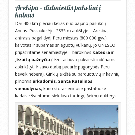
Arekipa – didmiestis pakeliui į
kalnus
Dar 400 km piečiau kelias nuo pajūrio pasuko į
Andus. Pusiaukelėje, 2335 m aukštyje – Arekipa,
antrasis pagal dydį Peru miestas (800 000 gyv.),
kalvotas ir supamas snieguotų vulkanų. Jo UNESCO
pripažintame senamiestyje – barokinės
katedra
ir
Jėzuitų bažnyčia
(Jėzuitai buvo pakviesti indėnams
apkrikštyti ir savo darbą padarė: pagonybės Peru
beveik nebėra), Ginklų aikštė su parduotuvių ir kavinių
pilnomis
arkadomis
,
Santa Katalinos
vienuolynas
, kurio storasieniuose pastatuose
kadaise šventumo siekdavo turtingų šeimų dukterys.