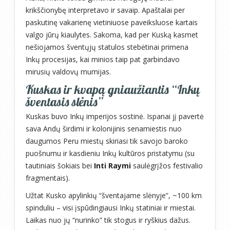
krikščionybę interpretavo ir savaip. Apaštalai per
paskutinę vakarienę vietiniuose paveiksluose kartais
valgo jūrų kiaulytes. Sakoma, kad per Kuską kasmet
nešiojamos šventųjų statulos stebėtinai primena
Inkų procesijas, kai minios taip pat garbindavo
mirusių valdovų mumijas.
Kuskas ir kvapą gniaužiantis “Inkų
šventasis slėnis”
Kuskas buvo Inkų imperijos sostinė. Ispanai jį pavertė
sava Andų širdimi ir kolonijinis senamiestis nuo
daugumos Peru miestų skiriasi tik savojo baroko
puošnumu ir kasdieniu Inkų kultūros pristatymu (su
tautiniais šokiais bei
Inti Raymi
saulėgrįžos festivalio
fragmentais).
Užtat Kusko apylinkių “šventajame slėnyje”, ~100 km
spinduliu – visi įspūdingiausi Inkų statiniai ir miestai.
Laikas nuo jų “nurinko” tik stogus ir ryškius dažus.