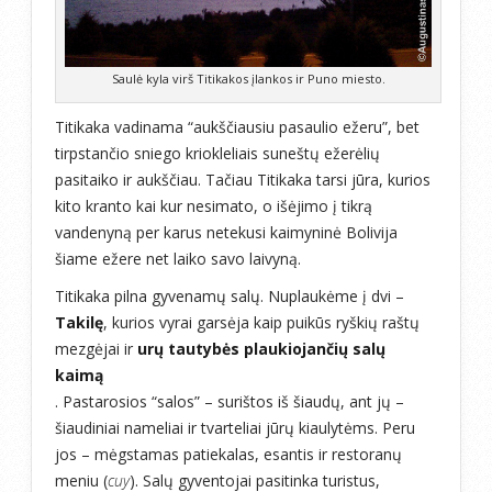
Saulė kyla virš Titikakos įlankos ir Puno miesto.
Titikaka vadinama “aukščiausiu pasaulio ežeru”, bet
tirpstančio sniego kriokleliais suneštų ežerėlių
pasitaiko ir aukščiau. Tačiau Titikaka tarsi jūra, kurios
kito kranto kai kur nesimato, o išėjimo į tikrą
vandenyną per karus netekusi kaimyninė Bolivija
šiame ežere net laiko savo laivyną.
Titikaka pilna gyvenamų salų. Nuplaukėme į dvi –
Takilę
, kurios vyrai garsėja kaip puikūs ryškių raštų
mezgėjai ir
urų tautybės plaukiojančių salų
kaimą
. Pastarosios “salos” – surištos iš šiaudų, ant jų –
šiaudiniai nameliai ir tvarteliai jūrų kiaulytėms. Peru
jos – mėgstamas patiekalas, esantis ir restoranų
meniu (
cuy
). Salų gyventojai pasitinka turistus,