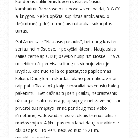
koridorius stiklinėmis lubomis išsidėsčiusius
kambarius. Bendrose patalpose – seni baldai, XIX-XX
a. knygos. Ne kruopščiai supirktas antikvaras, o
dešimtmečių dešimtmečiais natūraliai sukauptas
turtas.
Gal Amerika ir “Naujasis pasaulis”, bet daug kas ten
seniau nei mūsuose, ir pokyčiai lėtesni. Naujausias
šalies žemėlapis, kurį pavyko nusipirkti kioske – 1976
m. leidimo (ir per visą kelionę tik vienoje vietoje
išvydau, kad nuo to laiko pastatytas papildomas
kelias). Daug lemia skurdas: plano permaketavimui
taip pat trūksta lėšų kaip ir moraliai pasenusių baldų
pakeitimui. Bet dažnas tų senų daiktų neprastesnis
už naujus ir atmosfera jų apsuptyje net žavesnė. Tai
privertė susimąstyti, ar ne per daug mes visko
išmetame, vadovaudamiesi visokiais trumpalaikiais
mados vėjais. Aišku, pas mus labai daug sunaikino ir
okupacijos – to Peru nebuvo nuo 1821 m.
nepriklausomybės.