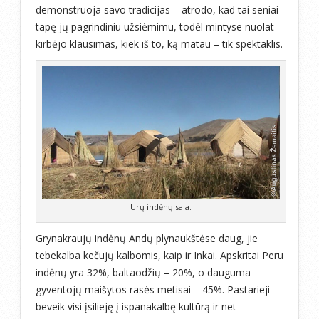
demonstruoja savo tradicijas – atrodo, kad tai seniai
tapę jų pagrindiniu užsiėmimu, todėl mintyse nuolat
kirbėjo klausimas, kiek iš to, ką matau – tik spektaklis.
Urų indėnų sala.
Grynakraujų indėnų Andų plynaukštėse daug, jie
tebekalba kečujų kalbomis, kaip ir Inkai. Apskritai Peru
indėnų yra 32%, baltaodžių – 20%, o dauguma
gyventojų maišytos rasės metisai – 45%. Pastarieji
beveik visi įsilieję į ispanakalbę kultūrą ir net