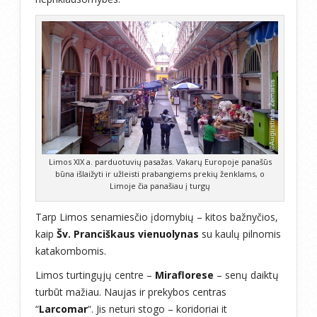
Limos XIX a. parduotuvių pasažas. Vakarų Europoje panašūs
būna išlaižyti ir užleisti prabangiems prekių ženklams, o
Limoje čia panašiau į turgų
Tarp Limos senamiesčio įdomybių – kitos bažnyčios,
kaip
Šv. Pranciškaus vienuolynas
su kaulų pilnomis
katakombomis.
Limos turtingųjų centre –
Miraflorese
– senų daiktų
turbūt mažiau. Naujas ir prekybos centras
“
Larcomar
“. Jis neturi stogo – koridoriai it