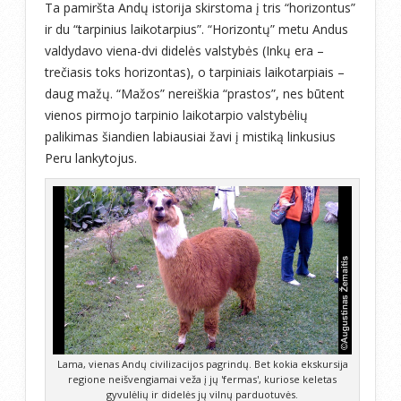
Ta pamiršta Andų istorija skirstoma į tris “horizontus”
ir du “tarpinius laikotarpius”. “Horizontų” metu Andus
valdydavo viena-dvi didelės valstybės (Inkų era –
trečiasis toks horizontas), o tarpiniais laikotarpiais –
daug mažų. “Mažos” nereiškia “prastos”, nes būtent
vienos pirmojo tarpinio laikotarpio valstybėlių
palikimas šiandien labiausiai žavi į mistiką linkusius
Peru lankytojus.
Lama, vienas Andų civilizacijos pagrindų. Bet kokia ekskursija
regione neišvengiamai veža į jų 'fermas', kuriose keletas
gyvulėlių ir didelės jų vilnų parduotuvės.