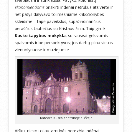
svarbiausia ir sunkiausia. Pavyko: kolonistų
ekonomiendoms
priskirti indėnai netrukus atsivertė ir
net patys dalyvavo tolimesniame krikščionybės
skleidime – tapė paveikslus, supažindinančius
beraščius tautiečius su Kristaus žinia. Taip gimė
Kusko tapybos mokykla
, su rausvai-gelsvomis
spalvomis ir be perspektyvos; jos darbų pilna vietos
vienuolynuose ir muziejuose.
Katedra Kusko centrinėje aikštėje.
Aišku, nieko toliau gimtinės neregėję indėnai