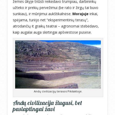
žemės ūkyje triūsti reikėdavo trumpiau, darbininkų
užteko ir prekių pervežimui (be rato ir žirgų tai buvo
sunkiau), ir mūrijimui aukštikalnėse.
Morajuje
inkai,
spėjama, turėjo net “eksperimentinių terasų”,
atrodančių it graikų teatrai – agronomai stebėdavo,
kaip augalai auga skirtingai apšviestose pusėse.
Andų civilizacijų terasos Pikilaktoje.
Andų civilizacija žlugusi, bet
paslaptingai žavi