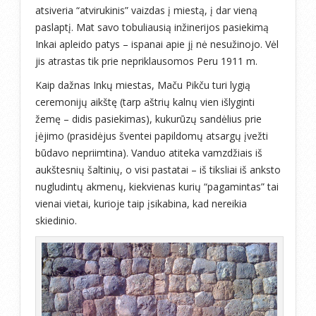
atsiveria “atvirukinis” vaizdas į miestą, į dar vieną
paslaptį. Mat savo tobuliausią inžinerijos pasiekimą
Inkai apleido patys – ispanai apie jį nė nesužinojo. Vėl
jis atrastas tik prie nepriklausomos Peru 1911 m.
Kaip dažnas Inkų miestas, Maču Pikču turi lygią
ceremonijų aikštę (tarp aštrių kalnų vien išlyginti
žemę – didis pasiekimas), kukurūzų sandėlius prie
įėjimo (prasidėjus šventei papildomų atsargų įvežti
būdavo nepriimtina). Vanduo atiteka vamzdžiais iš
aukštesnių šaltinių, o visi pastatai – iš tiksliai iš anksto
nugludintų akmenų, kiekvienas kurių “pagamintas” tai
vienai vietai, kurioje taip įsikabina, kad nereikia
skiedinio.