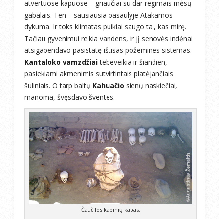
atvertuose kapuose – griaučiai su dar regimais mėsų
gabalais. Ten – sausiausia pasaulyje Atakamos
dykuma. Ir toks klimatas puikiai saugo tai, kas mirę.
Tačiau gyvenimui reikia vandens, ir jį senovės indėnai
atsigabendavo pasistatę ištisas požemines sistemas.
Kantaloko vamzdžiai
tebeveikia ir šiandien,
pasiekiami akmenimis sutvirtintais platėjančiais
šuliniais. O tarp baltų
Kahuačio
sienų naskiečiai,
manoma, švęsdavo šventes.
Čaučilos kapinių kapas.