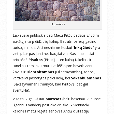
Inkų mūras.
Labiausiai pribloškia pati Maču Pikču padėtis 2430 m
aukštyje tarp didžiulių kalnų. Bet atmosferą gadino
turistų minios. Artimesniame Kuskui “
Inkų žiede
” yra
vietų, kur pasijunti net baugiai vienišas. Labiausiai
pribloškė
Pisakas
[Pisac] – ten kalnų takeliais ir
tuneliais tarp inkų mūrų vaikščiojom beveik vieni.
Žavus ir
Olantaitambas
[Ollantaytambo], rodosi,
vertikaliai pastatytas palei uolą, bei
Saksahuamanas
[Saksaywaman] (manyta, kad tvirtovė, bet gal
šventykla).
Visa tai – griuvėsiai.
Marasas
(balti baseinai, kuriuose
išgarinus vandenį pasilieka druska) – vienintelė
kelionės metu regėta senovės Andų civilizacijų