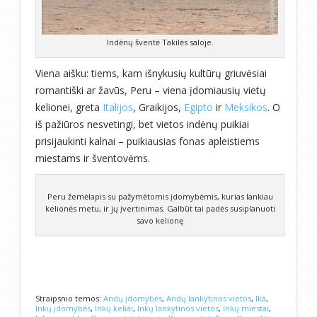
Indėnų šventė Takilės saloje.
Viena aišku: tiems, kam išnykusių kultūrų griuvėsiai
romantiški ar žavūs, Peru – viena įdomiausių vietų
kelionei, greta
Italijos
, Graikijos,
Egipto
ir
Meksikos
. O
iš pažiūros nesvetingi, bet vietos indėnų puikiai
prisijaukinti kalnai – puikiausias fonas apleistiems
miestams ir šventovėms.
Peru žemėlapis su pažymėtomis įdomybėmis, kurias lankiau
kelionės metu, ir jų įvertinimas. Galbūt tai padės susiplanuoti
savo kelionę
Straipsnio temos:
Andų įdomybės
,
Andų lankytinos vietos
,
Ika
,
Inkų įdomybės
,
Inkų keliai
,
Inkų lankytinos vietos
,
Inkų miestai
,