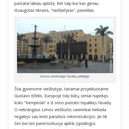
pastatai labiau aplūžę. Bet taip kur kas geriau
išsaugotas tikrasis, “neišlaižytas”, paveldas.
Limos centrinėje Ginklų aikštėje.
Štai gyvenome viešbutyje, tariamai projektuotame
Gustavo Eifelio. Europoje tokį būtų seniai nupirkęs
koks “Kempinski” ir iš seno pastato tepalikęs fasadą.
O nebrangaus Limos viešbučio savininkai niekada
negalėjo sau leisti panašios rekonstrukcijos. Jie tik
šen bei ten paremontuoja aplink įspūdingus