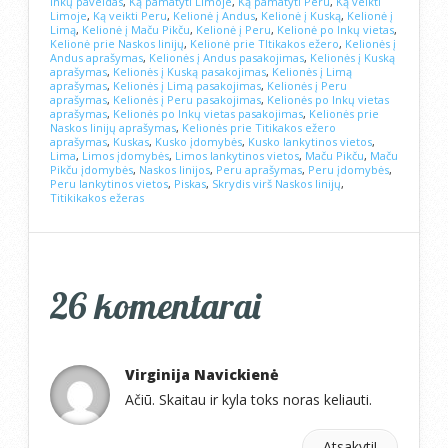
Inkų paveldas
,
Ką pamatyti Limoje
,
Ką pamatyti Peru
,
Ką veikti
Limoje
,
Ką veikti Peru
,
Kelionė į Andus
,
Kelionė į Kuską
,
Kelionė į
Limą
,
Kelionė į Maču Pikču
,
Kelionė į Peru
,
Kelionė po Inkų vietas
,
Kelionė prie Naskos linijų
,
Kelionė prie TItikakos ežero
,
Kelionės į
Andus aprašymas
,
Kelionės į Andus pasakojimas
,
Kelionės į Kuską
aprašymas
,
Kelionės į Kuską pasakojimas
,
Kelionės į Limą
aprašymas
,
Kelionės į Limą pasakojimas
,
Kelionės į Peru
aprašymas
,
Kelionės į Peru pasakojimas
,
Kelionės po Inkų vietas
aprašymas
,
Kelionės po Inkų vietas pasakojimas
,
Kelionės prie
Naskos linijų aprašymas
,
Kelionės prie Titikakos ežero
aprašymas
,
Kuskas
,
Kusko įdomybės
,
Kusko lankytinos vietos
,
Lima
,
Limos įdomybės
,
Limos lankytinos vietos
,
Maču Pikču
,
Maču
Pikču įdomybės
,
Naskos linijos
,
Peru aprašymas
,
Peru įdomybės
,
Peru lankytinos vietos
,
Piskas
,
Skrydis virš Naskos linijų
,
Titikikakos ežeras
26 komentarai
Virginija Navickienė
Ačiū. Skaitau ir kyla toks noras keliauti.
Atsakyti!