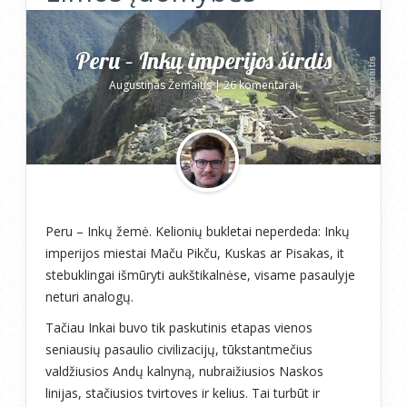
Peru – Inkų imperijos širdis
Augustinas Žemaitis
|
26 komentarai
Peru – Inkų žemė. Kelionių bukletai neperdeda: Inkų
imperijos miestai Maču Pikču, Kuskas ar Pisakas, it
stebuklingai išmūryti aukštikalnėse, visame pasaulyje
neturi analogų.
Tačiau Inkai buvo tik paskutinis etapas vienos
seniausių pasaulio civilizacijų, tūkstantmečius
valdžiusios Andų kalnyną, nubraižiusios Naskos
linijas, stačiusios tvirtoves ir kelius. Tai turbūt ir