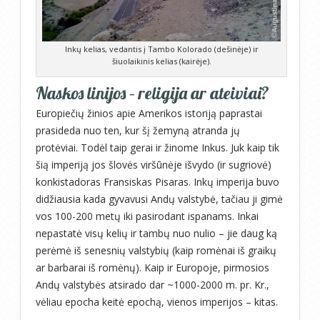
Inkų kelias, vedantis į Tambo Kolorado (dešinėje) ir
šiuolaikinis kelias (kairėje).
Naskos linijos – religija ar ateiviai?
Europiečių žinios apie Amerikos istoriją paprastai
prasideda nuo ten, kur šį žemyną atranda jų
protėviai. Todėl taip gerai ir žinome Inkus. Juk kaip tik
šią imperiją jos šlovės viršūnėje išvydo (ir sugriovė)
konkistadoras Fransiskas Pisaras. Inkų imperija buvo
didžiausia kada gyvavusi Andų valstybė, tačiau ji gimė
vos 100-200 metų iki pasirodant ispanams. Inkai
nepastatė visų kelių ir tambų nuo nulio – jie daug ką
perėmė iš senesnių valstybių (kaip romėnai iš graikų
ar barbarai iš romėnų). Kaip ir Europoje, pirmosios
Andų valstybės atsirado dar ~1000-2000 m. pr. Kr.,
vėliau epocha keitė epochą, vienos imperijos – kitas.