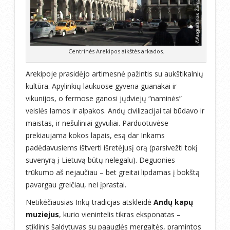
Centrinės Arekipos aikštės arkados.
Arekipoje prasidėjo artimesnė pažintis su aukštikalnių
kultūra. Apylinkių laukuose gyvena guanakai ir
vikunijos, o fermose ganosi jųdviejų “naminės”
veislės lamos ir alpakos. Andų civilizacijai tai būdavo ir
maistas, ir nešuliniai gyvuliai. Parduotuvėse
prekiaujama kokos lapais, esą dar Inkams
padėdavusiems ištverti išretėjusį orą (parsivežti tokį
suvenyrą į Lietuvą būtų nelegalu). Deguonies
trūkumo aš nejaučiau – bet greitai lipdamas į bokštą
pavargau greičiau, nei įprastai.
Netikėčiausias Inkų tradicjas atskleidė
Andų kapų
muziejus
, kurio vienintelis tikras eksponatas –
stiklinis šaldytuvas su paauglės mergaitės, pramintos