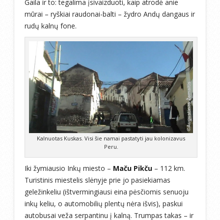
Gaila ir to: tegalima įsivaizduoti, kaip atrodė anie
mūrai – ryškiai raudonai-balti – žydro Andų dangaus ir
rudų kalnų fone.
Kalnuotas Kuskas. Visi šie namai pastatyti jau kolonizavus
Peru.
Iki žymiausio Inkų miesto –
Maču Pikču
– 112 km.
Turistinis miestelis slėnyje prie jo pasiekiamas
geležinkeliu (ištvermingiausi eina pėsčiomis senuoju
inkų keliu, o automobilių plentų nėra išvis), paskui
autobusai veža serpantinu į kalną. Trumpas takas – ir