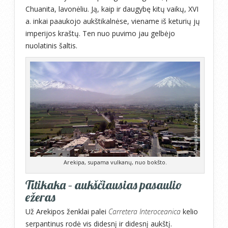
Chuanita, lavonėliu. Ją, kaip ir daugybę kitų vaikų, XVI
a. inkai paaukojo aukštikalnėse, viename iš keturių jų
imperijos kraštų. Ten nuo puvimo jau gelbėjo
nuolatinis šaltis.
Arekipa, supama vulkanų, nuo bokšto.
Titikaka – aukščiausias pasaulio
ežeras
Už Arekipos ženklai palei
Carretera Interoceanica
kelio
serpantinus rodė vis didesnį ir didesnį aukštį.