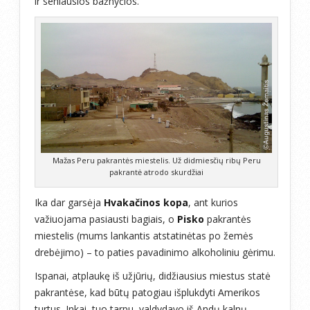
ir seniausios bažnyčios.
Mažas Peru pakrantės miestelis. Už didmiesčių ribų Peru
pakrantė atrodo skurdžiai
Ika dar garsėja
Hvakačinos kopa
, ant kurios
važiuojama pasiausti bagiais, o
Pisko
pakrantės
miestelis (mums lankantis atstatinėtas po žemės
drebėjimo) – to paties pavadinimo alkoholiniu gėrimu.
Ispanai, atplaukę iš užjūrių, didžiausius miestus statė
pakrantėse, kad būtų patogiau išplukdyti Amerikos
turtus. Inkai, tuo tarpu, valdydavo iš Andų kalnų.