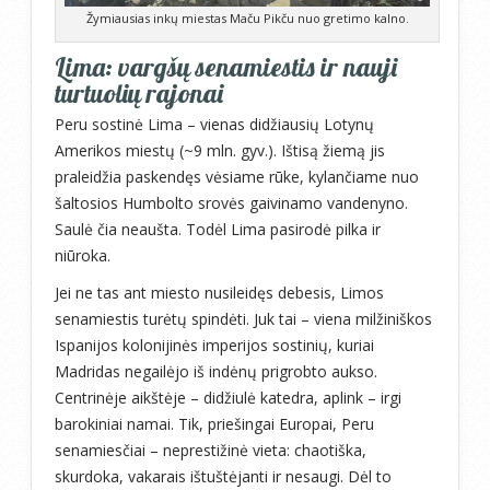
Žymiausias inkų miestas Maču Pikču nuo gretimo kalno.
Lima: vargšų senamiestis ir nauji
turtuolių rajonai
Peru sostinė Lima – vienas didžiausių Lotynų
Amerikos miestų (~9 mln. gyv.). Ištisą žiemą jis
praleidžia paskendęs vėsiame rūke, kylančiame nuo
šaltosios Humbolto srovės gaivinamo vandenyno.
Saulė čia neaušta. Todėl Lima pasirodė pilka ir
niūroka.
Jei ne tas ant miesto nusileidęs debesis, Limos
senamiestis turėtų spindėti. Juk tai – viena milžiniškos
Ispanijos kolonijinės imperijos sostinių, kuriai
Madridas negailėjo iš indėnų prigrobto aukso.
Centrinėje aikštėje – didžiulė katedra, aplink – irgi
barokiniai namai. Tik, priešingai Europai, Peru
senamiesčiai – neprestižinė vieta: chaotiška,
skurdoka, vakarais ištuštėjanti ir nesaugi. Dėl to