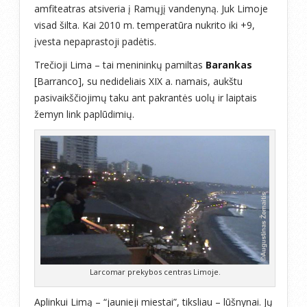
amfiteatras atsiveria į Ramųjį vandenyną. Juk Limoje
visad šilta. Kai 2010 m. temperatūra nukrito iki +9,
įvesta nepaprastoji padėtis.
Trečioji Lima – tai menininkų pamiltas
Barankas
[Barranco], su nedideliais XIX a. namais, aukštu
pasivaikščiojimų taku ant pakrantės uolų ir laiptais
žemyn link paplūdimių.
Larcomar prekybos centras Limoje.
Aplinkui Limą – “jaunieji miestai”, tiksliau – lūšnynai. Jų