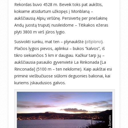
Rekordas buvo 4528 m. Beveik toks pat aukštis,
kokiame atsidurtum užkopęs į Monblaną –
aukščiausią Alpių viršūnę. Persivertę per priešakinę
Andų juostą truputį nusileidome – Titikakos ežeras
plyti 3800 m virš jūros lygio.
Susivokti sunku, mat ten – plynaukštė (
altiplano
).
Plačios lygios pievos, aplinkui – bukos “kalvos”, iš
tikro siekiančios 5 km ir daugiau. Kažkur tarp jų –
aukščiausia pasaulio gyvenvietė La Rinkonada [La
Rinconada] (5100 m – ten nekilome). Kaip aukštai esi
priminė viešbučiuose siūlomi deguonies balionai, kai
kuriems įskaudusios galvos.