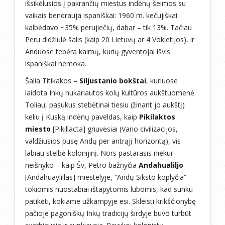
išsikėlusios į pakrančių miestus indėnų šeimos su
vaikais bendrauja ispaniškai: 1960 m. kečujiškai
kalbėdavo ~35% perujiečių, dabar – tik 13%. Tačiau
Peru didžiulė šalis (kaip 20 Lietuvų ar 4 Vokietijos), ir
Anduose tebėra kaimų, kurių gyventojai išvis
ispaniškai nemoka.
Šalia Titikakos –
Siljustanio bokštai
, kuriuose
laidota Inkų nukariautos kolų kultūros aukštuomenė.
Toliau, pasukus stebėtinai tiesiu (žinant jo aukštį)
keliu į Kuską indėnų paveldas, kaip
Pikilaktos
miesto
[Pikillacta] griuvėsiai (Vario civilizacijos,
valdžiusios pusę Andų per antrąjį horizontą), vis
labiau stelbė kolonijinį. Nors pastarasis niekur
neišnyko – kaip Šv, Petro bažnyčia
Andahualiljo
[Andahuaylillas] miestelyje, “Andų Siksto koplyčia”
tokiomis nuostabiai ištapytomis lubomis, kad sunku
patikėti, kokiame užkampyje esi. Skleisti krikščionybę
pačioje pagoniškų Inkų tradicijų širdyje buvo turbūt