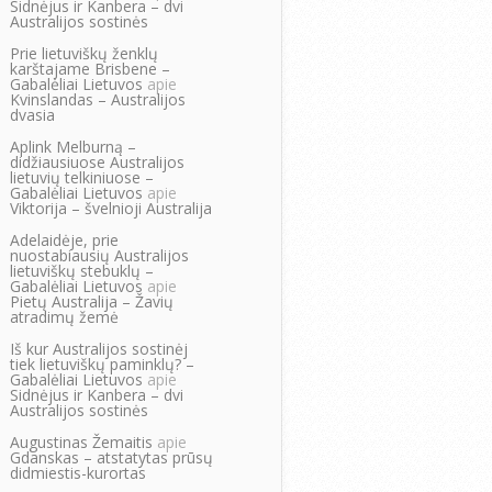
Sidnėjus ir Kanbera – dvi
Australijos sostinės
Prie lietuviškų ženklų
karštajame Brisbene –
Gabalėliai Lietuvos
apie
Kvinslandas – Australijos
dvasia
Aplink Melburną –
didžiausiuose Australijos
lietuvių telkiniuose –
Gabalėliai Lietuvos
apie
Viktorija – švelnioji Australija
Adelaidėje, prie
nuostabiausių Australijos
lietuviškų stebuklų –
Gabalėliai Lietuvos
apie
Pietų Australija – Žavių
atradimų žemė
Iš kur Australijos sostinėj
tiek lietuviškų paminklų? –
Gabalėliai Lietuvos
apie
Sidnėjus ir Kanbera – dvi
Australijos sostinės
Augustinas Žemaitis
apie
Gdanskas – atstatytas prūsų
didmiestis-kurortas