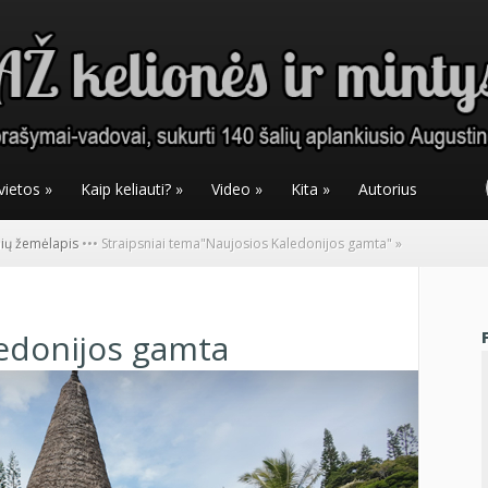
vietos
»
Kaip keliauti?
»
Video
»
Kita
»
Autorius
nių žemėlapis
•
•
•
Straipsniai tema
"
Naujosios Kaledonijos gamta"
»
edonijos gamta