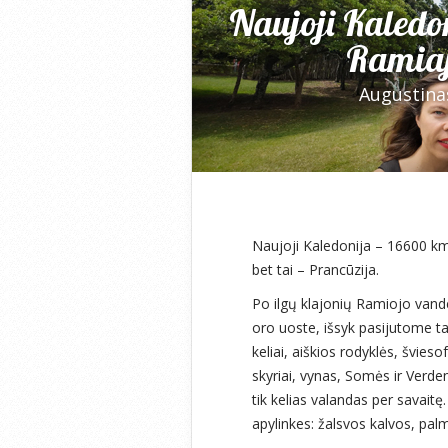
Naujoji Kaledon
Ramia
Augustina
Naujoji Kaledonija – 16600 km
bet tai – Prancūzija.
Po ilgų klajonių Ramiojo van
oro uoste, išsyk pasijutome ta
keliai, aiškios rodyklės, švies
skyriai, vynas, Somės ir Verde
tik kelias valandas per savait
apylinkes: žalsvos kalvos, pal