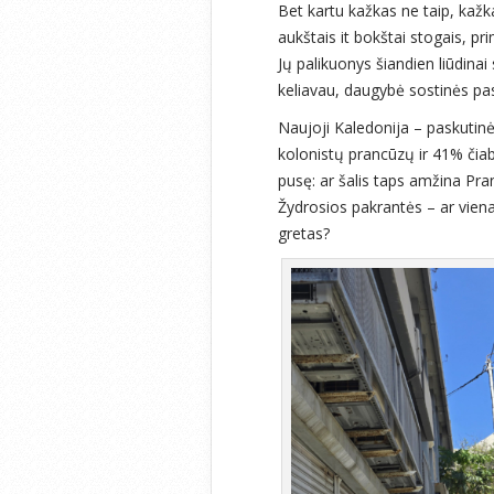
Bet kartu kažkas ne taip, kaž
aukštais it bokštai stogais, pr
Jų palikuonys šiandien liūdina
keliavau, daugybė sostinės pas
Naujoji Kaledonija – paskutinė
kolonistų prancūzų ir 41% čia
pusę: ar šalis taps amžina Pran
Žydrosios pakrantės – ar viena
gretas?