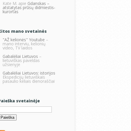
Kate M.
apie
Gdanskas –
atstatytas prūsų didmiestis-
kurortas
Kitos mano svetainės
"AŽ kelionės" Youtube
–
mano interviu, kelionių
video, TV laidos
Gabalėliai Lietuvos
–
lietuviškas paveldas
užsienyje
Gabalėliai Lietuvos: istorijos
Ekspedicijų lietuviškais
pasaulio keliais dienoraščiai
Paieška svetainėje
eškoti: