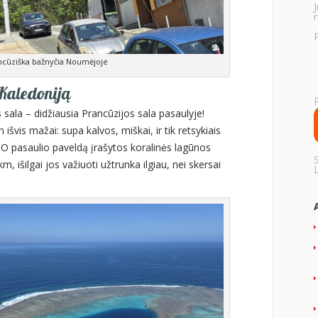
r
ncūziška bažnyčia Noumėjoje
 Kaledoniją
 sala – didžiausia Prancūzijos sala pasaulyje!
išvis mažai: supa kalvos, miškai, ir tik retsykiais
CO pasaulio paveldą įrašytos koralinės lagūnos
km, išilgai jos važiuoti užtrunka ilgiau, nei skersai