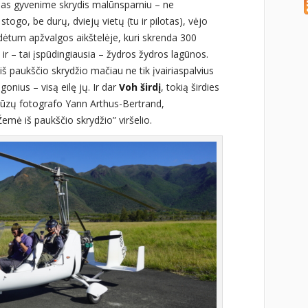
rmas gyvenime skrydis malūnsparniu – ne
stogo, be durų, dviejų vietų (tu ir pilotas), vėjo
ėdėtum apžvalgos aikštelėje, kuri skrenda 300
 ir – tai įspūdingiausia – žydros žydros lagūnos.
iš paukščio skrydžio mačiau ne tik įvairiaspalvius
ugonius – visą eilę jų. Ir dar
Voh širdį
, tokią širdies
cūzų fotografo Yann Arthus-Bertrand,
emė iš paukščio skrydžio” viršelio.