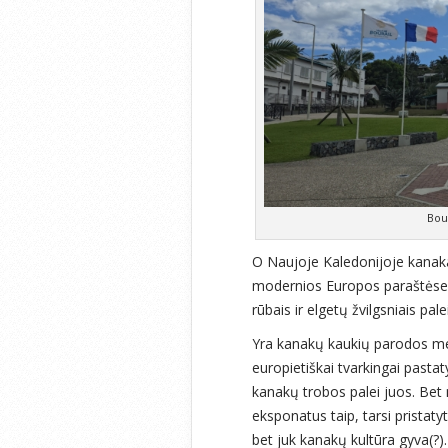
Bou
O Naujoje Kaledonijoje kanakai
modernios Europos paraštėse. V
rūbais ir elgetų žvilgsniais p
Yra kanakų kaukių parodos m
europietiškai tvarkingai pastat
kanakų trobos palei juos. Bet 
eksponatus taip, tarsi pristaty
bet juk kanakų kultūra gyva(?).