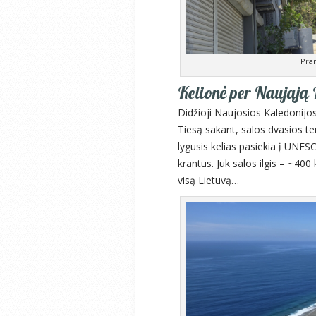
Pra
Kelionė per Naująją
Didžioji Naujosios Kaledonijos
Tiesą sakant, salos dvasios ten 
lygusis kelias pasiekia į UNES
krantus. Juk salos ilgis – ~400 
visą Lietuvą…