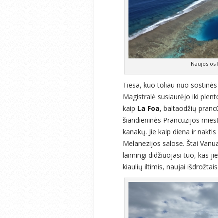
Naujosios 
Tiesa, kuo toliau nuo sostinė
Magistralė susiaurėjo iki plent
kaip
La Foa
, baltaodžių pranc
šiandieninės Prancūzijos mieste
kanakų. Jie kaip diena ir nakt
Melanezijos salose. Štai Vanuat
laimingi didžiuojasi tuo, kas 
kiaulių iltimis, naujai išdrož