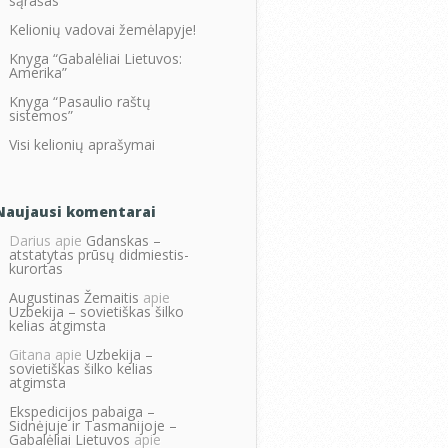
sąrašas
Kelionių vadovai žemėlapyje!
Knyga “Gabalėliai Lietuvos:
Amerika”
Knyga “Pasaulio raštų
sistemos”
Visi kelionių aprašymai
Naujausi komentarai
Darius
apie
Gdanskas –
atstatytas prūsų didmiestis-
kurortas
Augustinas Žemaitis
apie
Uzbekija – sovietiškas šilko
kelias atgimsta
Gitana
apie
Uzbekija –
sovietiškas šilko kelias
atgimsta
Ekspedicijos pabaiga –
Sidnėjuje ir Tasmanijoje –
Gabalėliai Lietuvos
apie