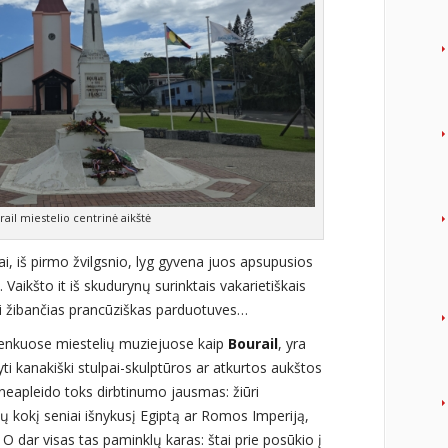
rail miestelio centrinė aikštė
, iš pirmo žvilgsnio, lyg gyvena juos apsupusios
aikšto it iš skudurynų surinktais vakarietiškais
alei žibančias prancūziškas parduotuves…
enkuose miestelių muziejuose kaip
Bourail
, yra
yti kanakiški stulpai-skulptūros ar atkurtos aukštos
neapleido toks dirbtinumo jausmas: žiūri
tų kokį seniai išnykusį Egiptą ar Romos Imperiją,
 O dar visas tas paminklų karas: štai prie posūkio į