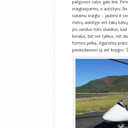
pailgosios salos galo link. Pi
sraigtasparniu, o autožyru. Be 
sukamu sraigtu – jautiesi it s
metrų aukštyje virš žalių kalvų
Jos vanduo toks skaidrus, kad 
koralus, bet net ryklius, net di
formos pelkę, išgarsintą pran
pavaizdavusio ją ant knygos “Ž