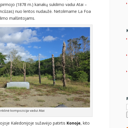
 pirmojo (1878 m.) kanakų sukilimo vadui Atai –
rancūzas) nuo lentos nudaužė. Netolimame La Foa
ilimo malšintojams.
I
nklinė kompozicija vadui Atai
jojoje Kaledonijoje sužavėjo patirtis
Konoje
, kito