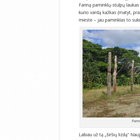
Fariną paminklų-stulpų laukas
kurio vardą kažkas (matyt, p
mieste – jau paminklas to suk
Pami
Labiau už tą „širšių lizdą“ Nau