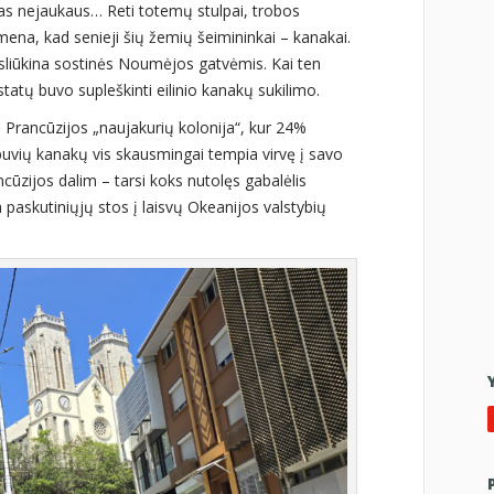
kas nejaukaus… Reti totemų stulpai, trobos
imena, kad senieji šių žemių šeimininkai – kanakai.
i sliūkina sostinės Noumėjos gatvėmis. Kai ten
tatų buvo supleškinti eilinio kanakų sukilimo.
 Prancūzijos „naujakurių kolonija“, kur 24%
buvių kanakų vis skausmingai tempia virvę į savo
cūzijos dalim – tarsi koks nutolęs gabalėlis
 paskutiniųjų stos į laisvų Okeanijos valstybių