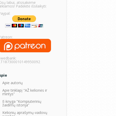
Jūsų labui, atsisakėme
eklamos! Padėkite išsilaikyti:
Paypal:
Patreon:
Swedbank:
LT187300010149950092
Apie
Apie autorių
Apie tinklapį “AŽ kelionės ir
mintys”
E-knyga “Kompiuterinių
žaidimų istorija”
Kelionių aprašymų-vadovų