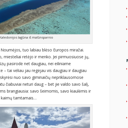
Kaledonijos lagūna iš malūnsparnio
s Noumėjos, tuo labiau blėso Europos miražai.
o, miesteliai retėjo ir menko. Jei pirmuosiuose jų,
ūzų pasirodė net daugiau, nei eiliniame
 – tai vėliau jau regėjau vis daugiau ir daugiau
is skyrėsi nuo savo giminaičių nepriklausomose
u čiabuviai neturi daug – bet jie valdo savo šalį,
jiems brangiausia: savo šeimomis, savo kiaulėmis ir
tais kaimų tamtamais…