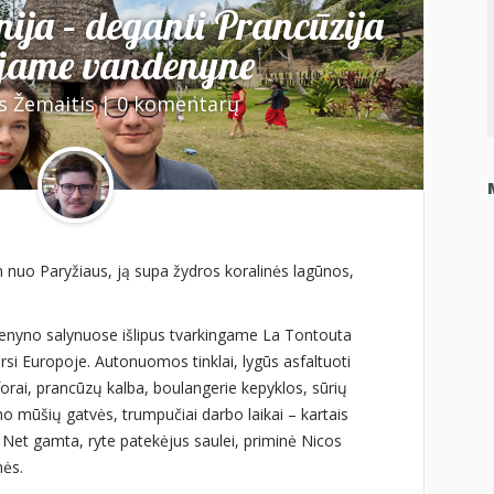
ija – deganti Prancūzija
jame vandenyne
s Žemaitis
|
0 komentarų
 nuo Paryžiaus, ją supa žydros koralinės lagūnos,
denyno salynuose išlipus tvarkingame La Tontouta
rsi Europoje. Autonuomos tinklai, lygūs asfaltuoti
oforai, prancūzų kalba, boulangerie kepyklos, sūrių
no mūšių gatvės, trumpučiai darbo laikai – kartais
ę. Net gamta, ryte patekėjus saulei, priminė Nicos
mės.