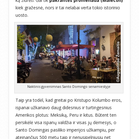
ką žiūrėti. Gal tik
pakrantės promenada (Malecon)
kiek gražesnė, nors ir tai nelabai verta tokio istorinio
uosto.
Naktinis gyvenimnas Santo Domingo senamiestyje
Taip yra todėl, kad greitai po Kristupo Kolumbo eros,
ispanai užkariavo daug didesnius ir turtingesnius
Amerikos plotus: Meksiką, Peru ir kitus. Būtent ten
persikėlė visa ispanų valdžia ir visas jų dėmesys, o
Santo Domingas pasiliko imperijos užkampiu, per
ateinančius 500 metų taip ir nenusipelniusiu net