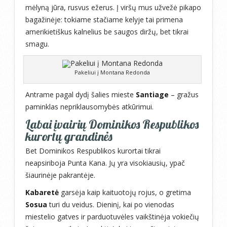
mėlyną jūra, rusvus ežerus. Į viršų mus užvežė pikapo
bagažinėje: tokiame stačiame kelyje tai primena
amerikietiškus kalnelius be saugos diržų, bet tikrai
smagu.
Pakeliui į Montana Redonda
Antrame pagal dydį šalies mieste
Santiage
– gražus
paminklas nepriklausomybės atkūrimui.
Labai įvairių Dominikos Respublikos
kurortų grandinės
Bet Dominikos Respublikos kurortai tikrai
neapsiriboja Punta Kana. Jų yra visokiausių, ypač
šiaurinėje pakrantėje.
Kabaretė
garsėja kaip kaituotojų rojus, o gretima
Sosua
turi du veidus. Dieninį, kai po vienodas
miestelio gatves ir parduotuvėles vaikštinėja vokiečių