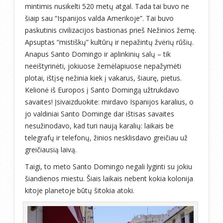
mintimis nusikelti 520 metų atgal. Tada tai buvo ne
šiaip sau “Ispanijos valda Amerikoje”. Tai buvo
paskutinis civilizacijos bastionas prieš Nežinios žemę.
Apsuptas “mistiškų” kultūrų ir nepažintų žvėrių rūšių.
Anapus Santo Domingo ir aplinkinių salų – tik
neeištyrinėti, jokiuose žemėlapiuose nepažymėti
plotai, ištįsę nežinia kiek į vakarus, šiaurę, pietus.
Kelionė iš Europos į Santo Domingą užtrukdavo
savaites! Įsivaizduokite: mirdavo Ispanijos karalius, o
jo valdiniai Santo Dominge dar ištisas savaites
nesužinodavo, kad turi naują karalių: laikais be
telegrafų ir telefonų, žinios nesklisdavo greičiau už
greičiausią laivą.
Taigi, to meto Santo Domingo negali lyginti su jokiu
šiandienos miestu. Šiais laikais nebent kokia kolonija
kitoje planetoje būtų šitokia atoki.