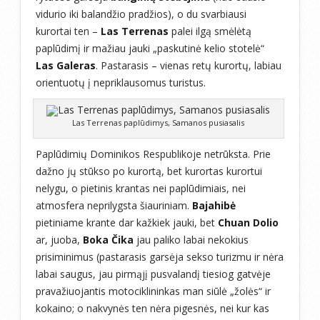
vidurio iki balandžio pradžios), o du svarbiausi
kurortai ten –
Las Terrenas
palei ilgą smėlėtą
paplūdimį ir mažiau jauki „paskutinė kelio stotelė“
Las Galeras
. Pastarasis – vienas retų kurortų, labiau
orientuotų į nepriklausomus turistus.
Las Terrenas paplūdimys, Samanos pusiasalis
Paplūdimių Dominikos Respublikoje netrūksta. Prie
dažno jų stūkso po kurortą, bet kurortas kurortui
nelygu, o pietinis krantas nei paplūdimiais, nei
atmosfera neprilygsta šiauriniam.
Bajahibė
pietiniame krante dar kažkiek jauki, bet
Chuan Dolio
ar, juoba,
Boka Čika
jau paliko labai nekokius
prisiminimus (pastarasis garsėja sekso turizmu ir nėra
labai saugus, jau pirmąjį pusvalandį tiesiog gatvėje
pravažiuojantis motociklininkas man siūlė „žolės“ ir
kokaino; o nakvynės ten nėra pigesnės, nei kur kas