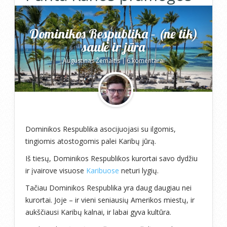
Dominikos Respublika – (ne tik)
saulė ir jūra
Augustinas Žemaitis
|
6 komentarai
Dominikos Respublika asocijuojasi su ilgomis,
tingiomis atostogomis palei Karibų jūrą.
Iš tiesų, Dominikos Respublikos kurortai savo dydžiu
ir įvairove visuose
Karibuose
neturi lygių.
Tačiau Dominikos Respublika yra daug daugiau nei
kurortai. Joje – ir vieni seniausių Amerikos miestų, ir
aukščiausi Karibų kalnai, ir labai gyva kultūra.