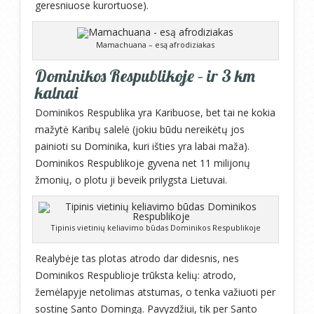
geresniuose kurortuose).
Mamachuana – esą afrodiziakas
Dominikos Respublikoje – ir 3 km
kalnai
Dominikos Respublika yra Karibuose, bet tai ne kokia
mažytė Karibų salelė (jokiu būdu nereikėtų jos
painioti su Dominika, kuri išties yra labai maža).
Dominikos Respublikoje gyvena net 11 milijonų
žmonių, o plotu ji beveik prilygsta Lietuvai.
Tipinis vietinių keliavimo būdas Dominikos Respublikoje
Realybėje tas plotas atrodo dar didesnis, nes
Dominikos Respublioje trūksta kelių: atrodo,
žemėlapyje netolimas atstumas, o tenka važiuoti per
sostinę Santo Domingą. Pavyzdžiui, tik per Santo