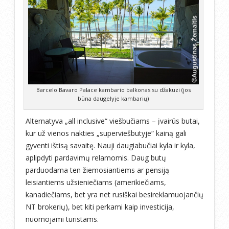
Barcelo Bavaro Palace kambario balkonas su džakuzi (jos
būna daugelyje kambarių)
Alternatyva „all inclusive“ viešbučiams – įvairūs butai,
kur už vienos nakties „superviešbutyje“ kainą gali
gyventi ištisą savaitę. Nauji daugiabučiai kyla ir kyla,
aplipdyti pardavimų relamomis. Daug butų
parduodama ten žiemosiantiems ar pensiją
leisiantiems užsieniečiams (amerikiečiams,
kanadiečiams, bet yra net rusiškai besireklamuojančių
NT brokerių), bet kiti perkami kaip investicija,
nuomojami turistams.