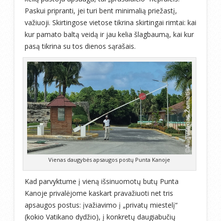
Paskui pripranti, jei turi bent minimalią priežastį,
važiuoji. Skirtingose vietose tikrina skirtingai rimtai: kai
kur pamato baltą veidą ir jau kelia šlagbaumą, kai kur
pasą tikrina su tos dienos sąrašais.
Vienas daugybės apsaugos postų Punta Kanoje
Kad parvyktume į vieną išsinuomotų butų Punta
Kanoje privalėjome kaskart pravažiuoti net tris
apsaugos postus: įvažiavimo į „privatų miestelį“
(kokio Vatikano dydžio), į konkretų daugiabučių