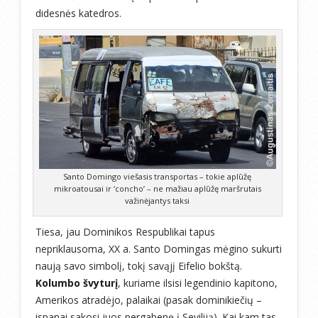
didesnės katedros.
Santo Domingo viešasis transportas – tokie aplūžę
mikroatousai ir ‘concho’ – ne mažiau aplūžę maršrutais
važinėjantys taksi
Tiesa, jau Dominikos Respublikai tapus
nepriklausoma, XX a. Santo Domingas mėgino sukurti
naują savo simbolį, tokį savąjį Eifelio bokštą.
Kolumbo švyturį
, kuriame ilsisi legendinio kapitono,
Amerikos atradėjo, palaikai (pasak dominikiečių –
ispanai sakosi juos pergabenę į Seviliją). Kai kam tas