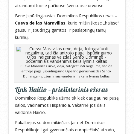
atrandami tuose pačiuose šventuose urvuose.
Bene įspūdingiausias Dominikos Respublikos urvas –
Cueva de las Maravillas
, kurio milžiniškose „halėse“
gausu ir įspūdingų gamtos, ir paslaptingų tainų
kūrinių.
Cueva Maravillas urve, deja, fotografuoti negalima, tad čia
antrojo pagal įspūdingumo Ojos Indigenas vaizdas Santo
Dominge – požeminiais vandenimis kelia lyninis keltas
Link Haičio – priešistorinis ežeras
Dominikos Respublika užima tik kiek daugiau nei pusę
salos, vadinamos Hispaniola. Vakarinė jos dalis
valdoma Haičio.
Pakalbėjus su dominikiečiais (ar net Dominikos
Respublikoje ilgai gyvenančiais europiečiais) atrodo,