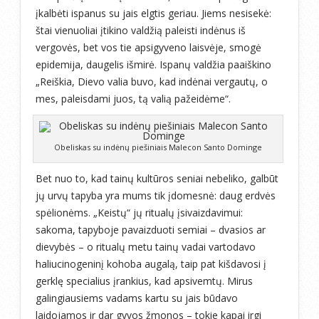
įkalbėti ispanus su jais elgtis geriau. Jiems nesisekė:
štai vienuoliai įtikino valdžią paleisti indėnus iš
vergovės, bet vos tie apsigyveno laisvėje, smogė
epidemija, daugelis išmirė. Ispanų valdžia paaiškino
„Reiškia, Dievo valia buvo, kad indėnai vergautų, o
mes, paleisdami juos, tą valią pažeidėme“.
Obeliskas su indėnų piešiniais Malecon Santo Dominge
Bet nuo to, kad tainų kultūros seniai nebeliko, galbūt
jų urvų tapyba yra mums tik įdomesnė: daug erdvės
spėlionėms. „Keistų“ jų ritualų įsivaizdavimui:
sakoma, tapyboje pavaizduoti semiai – dvasios ar
dievybės – o ritualų metu tainų vadai vartodavo
haliucinogeninį kohoba augalą, taip pat kišdavosi į
gerklę specialius įrankius, kad apsivemtų. Mirus
galingiausiems vadams kartu su jais būdavo
laidojamos ir dar gyvos žmonos – tokie kapai irgi