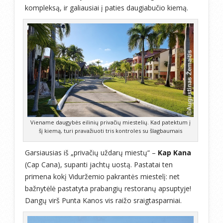
kompleksą, ir galiausiai į paties daugiabučio kiemą.
Viename daugybės eilinių privačių miestelių. Kad patektum į
šį kiemą, turi pravažiuoti tris kontroles su šlagbaumais
Garsiausias iš „privačių uždarų miestų“ –
Kap Kana
(Cap Cana), supanti jachtų uostą. Pastatai ten
primena kokį Viduržemio pakrantės miestelį: net
bažnytėlė pastatyta prabangių restoranų apsuptyje!
Dangų virš Punta Kanos vis raižo sraigtasparniai.