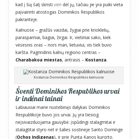
kad į šią šalį skristi
vien
dėl jų, tačiau jie yra puiki vieta
paįvairinti atostogas Dominikos Respublikos
pakrantėje.
Kalnuose – gražūs vaizdai, žygiai prie krioklelių,
parasparniai, bagiai, žirgai. Ir, vietiniai sako, kiek
vėsesnis oras – nors man, lietuviui, vis tiek buvo
karšta. Pagrindinis kalnų regiono centras –
Charabakoa miestas
, antrasis –
Kostanza
.
Kostanza Dominikos Respublikos kalnuose
Šventi Dominikos Respublikos urvai
ir indėnai tainai
Labiausiai mane nustebinęs dalykas Dominikos
Respublikoje buvo jos urvai. Jų yra tiesiog
neįsivaizduojama gausybė: įspūdingi stalagmitai ir
stalagtitai styro net ir šalies sostinėje Santo Dominge
(
Ochos Indigenas
), ir prie Punta Kanos kurorto.