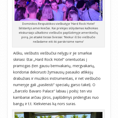
Dominikos Respublikos viešbutyje ‘Hard Rock Hotel’
šėlstantys amerikiečiai. Kai prekijas siūlydamas kažkokias
ekskursiajs užkalbino viešbučio paplūdimyje amerikiečių
porą, jie atsakė tiesiai šviesiai: ‘Niekur iš šio viešbučio
nežadame eiti iki parskrisime namo’
Aišku, viešbutis viešbučiui nelygu ir jie smarkiai
skiriasi: štai „Hard Rock Hotel“ orientuotas į
pramogas (ten gausu bernvakarių, mergvakarių,
koridoriai dekoruoti žymiausių pasaulio atlikėjų
drabužiais ir muzikos instrumentais, ir net viešbučio
numeryje gali „pasileisti“ specialų garso takelį. O
„Barcelo Bavaro Palace“ labiau į poilsį: ten visi
kambariai arčiau jūros, paplūdimys pridengtas nuo
bangų ir t.t. Kiekvienas ką nors suras.