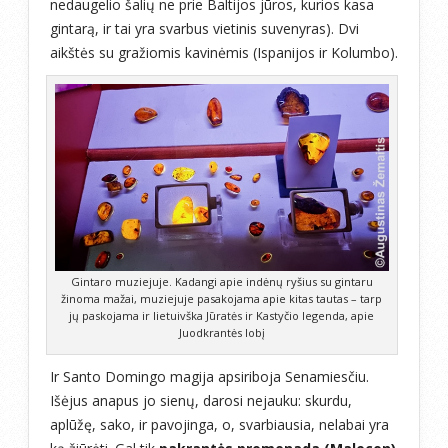
nedaugelio šalių ne prie Baltijos jūros, kurios kasa
gintarą, ir tai yra svarbus vietinis suvenyras). Dvi
aikštės su gražiomis kavinėmis (Ispanijos ir Kolumbo).
Gintaro muziejuje. Kadangi apie indėnų ryšius su gintaru
žinoma mažai, muziejuje pasakojama apie kitas tautas – tarp
jų paskojama ir lietuivška Jūratės ir Kastyčio legenda, apie
Juodkrantės lobį
Ir Santo Domingo magija apsiriboja Senamiesčiu.
Išėjus anapus jo sienų, darosi nejauku: skurdu,
aplūžę, sako, ir pavojinga, o, svarbiausia, nelabai yra