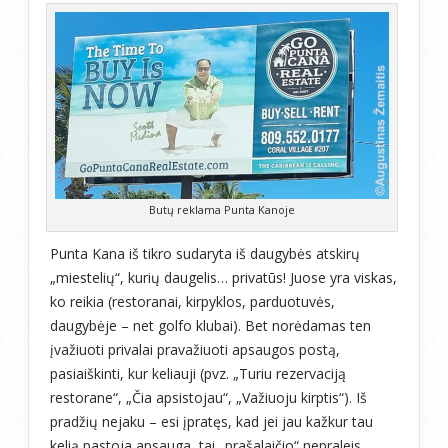
Butų reklama Punta Kanoje
Punta Kana iš tikro sudaryta iš daugybės atskirų
„miestelių“, kurių daugelis… privatūs! Juose yra viskas,
ko reikia (restoranai, kirpyklos, parduotuvės,
daugybėje – net golfo klubai). Bet norėdamas ten
įvažiuoti privalai pravažiuoti apsaugos postą,
pasiaiškinti, kur keliauji (pvz. „Turiu rezervaciją
restorane“, „Čia apsistojau“, „Važiuoju kirptis“). Iš
pradžių nejaku – esi įpratęs, kad jei jau kažkur tau
kelią pastoja apsauga, tai „prašalaičio“ nepraleis.