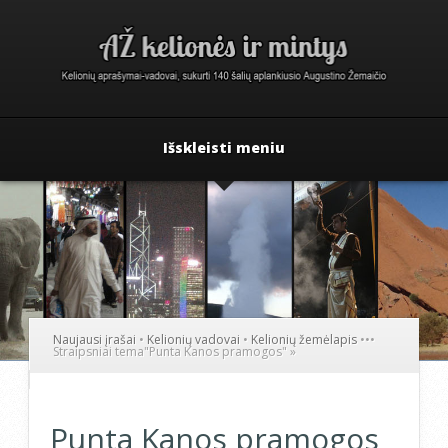
Išskleisti meniu
Naujausi įrašai
•
Kelionių vadovai
•
Kelionių žemėlapis
•
•
•
Straipsniai tema
"
Punta Kanos pramogos"
»
Punta Kanos pramogos