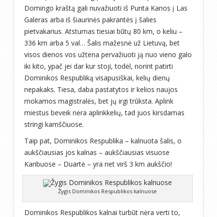
Domingo kraštą gali nuvažiuoti iš Punta Kanos į Las
Galeras arba iš šiaurinės pakrantės į šalies
pietvakarius. Atstumas tiesiai būtų 80 km, o keliu –
336 km arba 5 val… Šalis mažesnė už Lietuvą, bet
visos dienos vos užtena pervažiuoti ją nuo vieno galo
iki kito, ypač jei dar kur stoji, todėl, norint patirti
Dominikos Respubliką visapusiškai, kelių dienų
nepakaks. Tiesa, daba pastatytos ir kelios naujos
mokamos magistralės, bet jų irgi trūksta. Aplink
miestus beveik nėra aplinkkelių, tad juos kirsdamas
stringi kamščiuose.
Taip pat, Dominikos Respublika – kalnuota šalis, o
aukščiausias jos kalnas – aukščiausias visuose
Karibuose – Duartė – yra net virš 3 km aukščio!
Žygis Dominikos Respublikos kalnuose
Dominikos Respublikos kalnai turbūt nėra verti to,