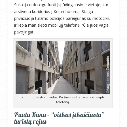
Sustoju nufotografuoti įspūdingiausioje vietoje, kur
atstiveria koridorius į Kolumbo urną. Staiga
privažiuoja turzmo policijos pareigūnas su motociklu
ir liepia man slėpti mobilųjį telefoną: “Čia juos vagia,
pavojinga!”.
Kolumbo švyturio vidus. Po šios nuotraukos teko slėpti
telefoną.
Punta Kana – “viskas įskaičiuota”
turistų rojus