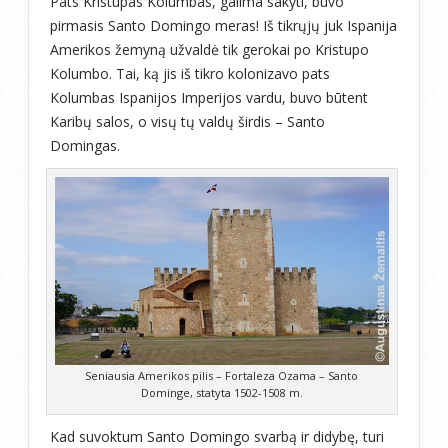
Pats Kristupas Kolumbas, galima sakyti, buvo
pirmasis Santo Domingo meras! Iš tikrųjų juk Ispanija
Amerikos žemyną užvaldė tik gerokai po Kristupo
Kolumbo. Tai, ką jis iš tikro kolonizavo pats
Kolumbas Ispanijos Imperijos vardu, buvo būtent
Karibų salos, o visų tų valdų širdis – Santo
Domingas.
Seniausia Amerikos pilis – Fortaleza Ozama – Santo
Dominge, statyta 1502-1508 m.
Kad suvoktum Santo Domingo svarbą ir didybę, turi