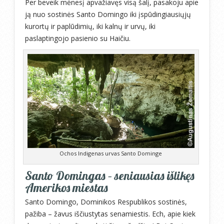
Per beveik mėnesį apvažiavęs visą šalį, pasakoju apie
ją nuo sostinės Santo Domingo iki įspūdingiausiųjų
kurortų ir paplūdimių, iki kalnų ir urvų, iki
paslaptingojo pasienio su Haičiu.
Ochos Indigenas urvas Santo Dominge
Santo Domingas – seniausias išlikęs
Amerikos miestas
Santo Domingo, Dominikos Respublikos sostinės,
pažiba – žavus iščiustytas senamiestis. Ech, apie kiek