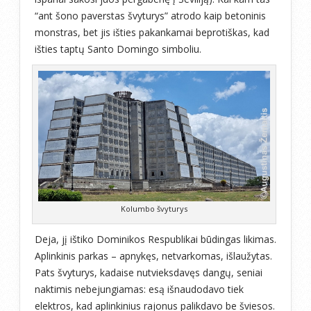
“ant šono paverstas švyturys” atrodo kaip betoninis
monstras, bet jis išties pakankamai beprotiškas, kad
išties taptų Santo Domingo simboliu.
Kolumbo švyturys
Deja, jį ištiko Dominikos Respublikai būdingas likimas.
Aplinkinis parkas – apnykęs, netvarkomas, išlaužytas.
Pats švyturys, kadaise nutvieksdavęs dangų, seniai
naktimis nebejungiamas: esą išnaudodavo tiek
elektros, kad aplinkinius rajonus palikdavo be šviesos.