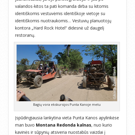
valandos-kitos ta pati komanda dirba su kitomis
identiškomis vestuvėmis identiškoje vietoje su
identiškomis nuotraukomis… Vestuvių planuotojų
kontora „Hard Rock Hotel“ didesnė už daugelį
restoranų.
Bagių vora ekskursijos Punta Kanoje metu
Įspūdingiausia lankytina vieta Punta Kanos apylinkėse
man buvo
Montana Redonda kalnas
, nuo kurio
kavinės ir sūpynių atsiveria nuostabūs vaizdai į