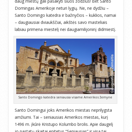
daug miestų gali pasakyti šiuos žodžius! Bet Santo
Domingas Amerikoje neturi lygių. Ne, ne dydžiu –
Santo Domingo katedra ir bažnyčios – kuklios, namai
– daugiausiai dviaukščiai, aikštės savo masteliais
labiau primena miestelį nei daugiamilijoninį didmiestį.
Santo Domingo katedra seniausia visame Amerikos žemyne
Santo Domingui joks Amerikos miestas neprilygsta
amžiumi. Tai – seniausias Amerikos miestas, kurį
1496 m. įkūrė Kristupo Kolumbo brolis. Apie daugelį
jo pastatų skaitai epitetus “Seniausias” ir visa tai