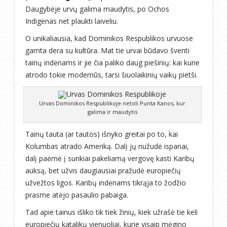
Daugybėje urvų galima maudytis, po Ochos
Indigenas net plaukti laiveliu.
O unikaliausia, kad Dominikos Respublikos urvuose
gamta dera su kultūra. Mat tie urvai būdavo šventi
tainų indėnams ir jie čia paliko daug piešinių: kai kurie
atrodo tokie modernūs, tarsi šiuolaikinių vaikų pietši.
Urvas Dominikos Respublikoje netoli Punta Kanos, kur
galima ir maudytis
Tainų tauta (ar tautos) išnyko greitai po to, kai
Kolumbas atrado Ameriką. Dalį jų nužudė ispanai,
dalį paėmė į sunkiai pakeliamą vergovę kasti Karibų
auksą, bet užvis daugiausiai pražudė europiečių
užvežtos ligos. Karibų indėnams tikrąja to žodžio
prasme atėjo pasaulio pabaiga.
Tad apie tainus išliko tik tiek žinių, kiek užrašė tie keli
europiečių katalikų vienuoliai, kurie visaip mėgino