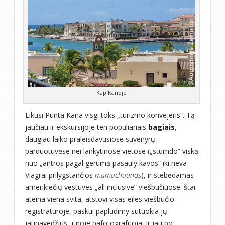
Kap Kanoje
Likusi Punta Kana visgi toks „turizmo konvejeris“. Tą
jaučiau ir ekskursijoje ten populiariais
bagiais
,
daugiau laiko praleisdavusiose suvenyrų
parduotuvėse nei lankytinose vietose („stumdo“ viską
nuo „antros pagal gerumą pasauly kavos“ iki neva
Viagrai prilygstančios
mamachuanos
), ir stebėdamas
amerikiečių vestuves „all inclusive“ viešbučiuose: štai
ateina viena svita, atstovi visas eiles viešbučio
registratūroje, paskui paplūdimy sutuokia jų
jaunavedžius, jūroje pafotografuoja. Ir jau po