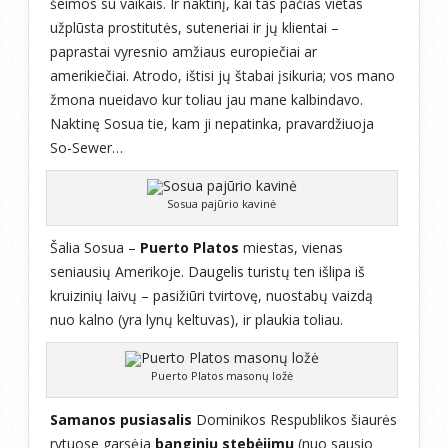
šeimos su vaikais. Ir naktinį, kai tas pačias vietas
užplūsta prostitutės, suteneriai ir jų klientai –
paprastai vyresnio amžiaus europiečiai ar
amerikiečiai. Atrodo, ištisi jų štabai įsikuria; vos mano
žmona nueidavo kur toliau jau mane kalbindavo.
Naktinę Sosua tie, kam ji nepatinka, pravardžiuoja
So-Sewer…
Sosua pajūrio kavinė
Šalia Sosua –
Puerto Platos
miestas, vienas
seniausių Amerikoje. Daugelis turistų ten išlipa iš
kruizinių laivų – pasižiūri tvirtovę, nuostabų vaizdą
nuo kalno (yra lynų keltuvas), ir plaukia toliau.
Puerto Platos masonų ložė
Samanos pusiasalis
Dominikos Respublikos šiaurės
rytuose garsėja
banginių stebėjimu
(nuo sausio