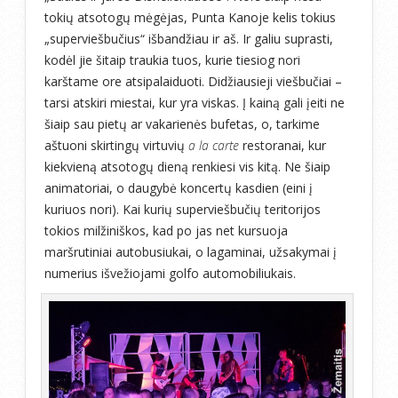
tokių atsotogų mėgėjas, Punta Kanoje kelis tokius
„superviešbučius“ išbandžiau ir aš. Ir galiu suprasti,
kodėl jie šitaip traukia tuos, kurie tiesiog nori
karštame ore atsipalaiduoti. Didžiausieji viešbučiai –
tarsi atskiri miestai, kur yra viskas. Į kainą gali įeiti ne
šiaip sau pietų ar vakarienės bufetas, o, tarkime
aštuoni skirtingų virtuvių
a la carte
restoranai, kur
kiekvieną atsotogų dieną renkiesi vis kitą. Ne šiaip
animatoriai, o daugybė koncertų kasdien (eini į
kuriuos nori). Kai kurių superviešbučių teritorijos
tokios milžiniškos, kad po jas net kursuoja
maršrutiniai autobusiukai, o lagaminai, užsakymai į
numerius išvežiojami golfo automobiliukais.