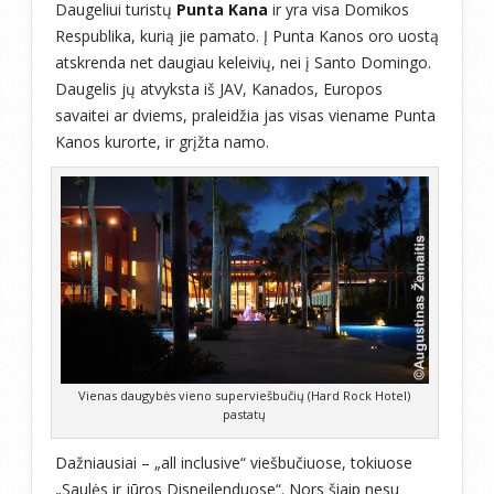
Daugeliui turistų
Punta Kana
ir yra visa Domikos
Respublika, kurią jie pamato. Į Punta Kanos oro uostą
atskrenda net daugiau keleivių, nei į Santo Domingo.
Daugelis jų atvyksta iš JAV, Kanados, Europos
savaitei ar dviems, praleidžia jas visas viename Punta
Kanos kurorte, ir grįžta namo.
Vienas daugybės vieno superviešbučių (Hard Rock Hotel)
pastatų
Dažniausiai – „all inclusive“ viešbučiuose, tokiuose
„Saulės ir jūros Disneilenduose“. Nors šiaip nesu