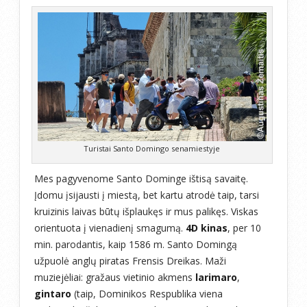
Turistai Santo Domingo senamiestyje
Mes pagyvenome Santo Dominge ištisą savaitę.
Įdomu įsijausti į miestą, bet kartu atrodė taip, tarsi
kruizinis laivas būtų išplaukęs ir mus palikęs. Viskas
orientuota į vienadienį smagumą.
4D kinas
, per 10
min. parodantis, kaip 1586 m. Santo Domingą
užpuolė anglų piratas Frensis Dreikas. Maži
muziejėliai: gražaus vietinio akmens
larimaro
,
gintaro
(taip, Dominikos Respublika viena