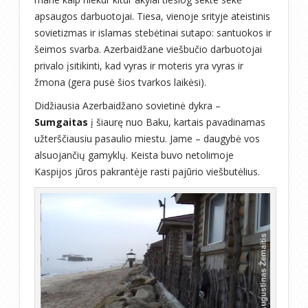
apsaugos darbuotojai. Tiesa, vienoje srityje ateistinis
sovietizmas ir islamas stebėtinai sutapo: santuokos ir
šeimos svarba. Azerbaidžane viešbučio darbuotojai
privalo įsitikinti, kad vyras ir moteris yra vyras ir
žmona (gera pusė šios tvarkos laikėsi).
Didžiausia Azerbaidžano sovietinė dykra –
Sumgaitas
į šiaurę nuo Baku, kartais pavadinamas
užterščiausiu pasaulio miestu. Jame – daugybė vos
alsuojančių gamyklų. Keista buvo netolimoje
Kaspijos jūros pakrantėje rasti pajūrio viešbutėlius.