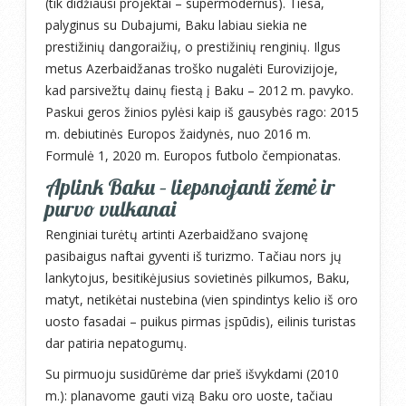
(tik didžiausi projektai – supermodernūs). Tiesa,
palyginus su Dubajumi, Baku labiau siekia ne
prestižinių dangoraižių, o prestižinių renginių. Ilgus
metus Azerbaidžanas troško nugalėti Eurovizijoje,
kad parsivežtų dainų fiestą į Baku – 2012 m. pavyko.
Paskui geros žinios pylėsi kaip iš gausybės rago: 2015
m. debiutinės Europos žaidynės, nuo 2016 m.
Formulė 1, 2020 m. Europos futbolo čempionatas.
Aplink Baku – liepsnojanti žemė ir
purvo vulkanai
Renginiai turėtų artinti Azerbaidžano svajonę
pasibaigus naftai gyventi iš turizmo. Tačiau nors jų
lankytojus, besitikėjusius sovietinės pilkumos, Baku,
matyt, netikėtai nustebina (vien spindintys kelio iš oro
uosto fasadai – puikus pirmas įspūdis), eilinis turistas
dar patiria nepatogumų.
Su pirmuoju susidūrėme dar prieš išvykdami (2010
m.): planavome gauti vizą Baku oro uoste, tačiau