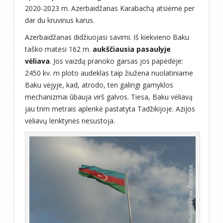
2020-2023 m. Azerbaidžanas Karabachą atsiėmė per
dar du kruvinus karus.
Azerbaidžanas didžiuojasi savimi. Iš kiekvieno Baku
taško matėsi 162 m.
aukščiausia pasaulyje
vėliava
. Jos vaizdą pranoko garsas jos papėdėje:
2450 kv. m ploto audeklas taip žiužena nuolatiniame
Baku vėjyje, kad, atrodo, ten galingi gamyklos
mechanizmai ūbauja virš galvos. Tiesa, Baku vėliavą
jau trim metrais aplenkė pastatyta Tadžikijoje. Azijos
vėliavų lenktynės nesustoja.