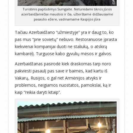
Turistinis paplūdimys Sumgaite. Neturėdami tikros jūros
azerbaidžaniečiai maudosi ir čia, užterštame didžiausiame
pasaulio ežere, vadinamame Kaspijos jūra
Tačiau Azerbaidžano “užmiestyje” yra ir daug to, ko
pas mus “prie sovietų” nebuvo. Restoranuose įprasta
kiekvienai kompanijai duoti ne staliuką, o atskirą
kambarėlį. Turguose kabo gyvulių mėsos ir galvos.
Azerbaidžanas pasirodė kiek draskomas tarp noro
pakviesti pasaulį pas save ir baimės, kad kartu iš
Vakarų, Rusijos, o gal net Armėnijos atvyks ir
problemos, neigiamos nuostatos, pamokslai, ką ir
kaip “reikia daryti kitaip”.