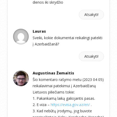
dienos iki skrydžio
Atsakyti!
Lauras
Sveiki, kokie dokumentai reikalingi patekti
į Azerbaidžanã?
Atsakyti!
Augustinas Žemaitis
Šio komentaro rašymo metu (2023 04 05)
reikalavimai patekimui į Azerbaidžaną
Lietuvos piliečiams tokie:
1. Pakankamą laiką galiojantis pasas.
2. E-viza –
https://evisa.gov.az/en/
.
3. Kad nebūtų įrodymų, jog buvote