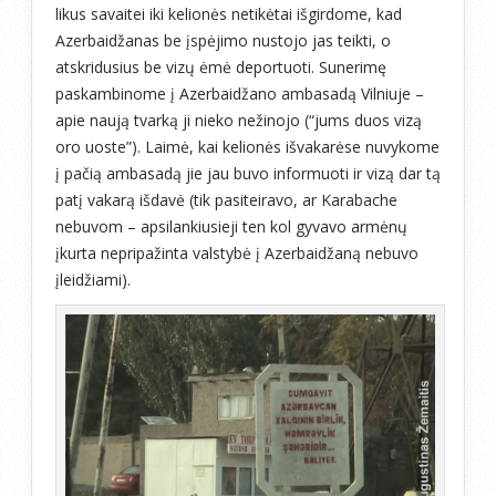
likus savaitei iki kelionės netikėtai išgirdome, kad
Azerbaidžanas be įspėjimo nustojo jas teikti, o
atskridusius be vizų ėmė deportuoti. Sunerimę
paskambinome į Azerbaidžano ambasadą Vilniuje –
apie naują tvarką ji nieko nežinojo (“jums duos vizą
oro uoste”). Laimė, kai kelionės išvakarėse nuvykome
į pačią ambasadą jie jau buvo informuoti ir vizą dar tą
patį vakarą išdavė (tik pasiteiravo, ar Karabache
nebuvom – apsilankiusieji ten kol gyvavo armėnų
įkurta nepripažinta valstybė į Azerbaidžaną nebuvo
įleidžiami).