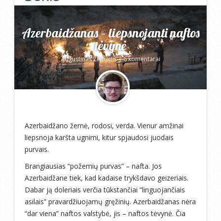
Azerbaidžanas – liepsnojanti naftos
tėvynė
Augustinas Žemaitis
|
6 komentarai
Azerbaidžano žemė, rodosi, verda. Vienur amžinai
liepsnoja karšta ugnimi, kitur spjaudosi juodais
purvais.
Brangiausias “požemių purvas” – nafta. Jos
Azerbaidžane tiek, kad kadaise trykšdavo geizeriais.
Dabar ją doleriais verčia tūkstančiai “linguojančiais
asilais” pravardžiuojamų gręžinių. Azerbaidžanas nėra
“dar viena” naftos valstybė, jis – naftos tėvynė. Čia