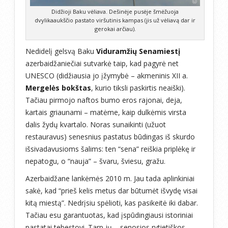
Didžioji Baku vėliava. Dešinėje pusėje šmėžuoja
dvylikaaukščio pastato viršutinis kampas (jis už vėliavą dar ir
gerokai arčiau).
Nedidelį gelsvą Baku
Viduramžių Senamiestį
azerbaidžaniečiai sutvarkė taip, kad pagyrė net
UNESCO (didžiausia jo įžymybė – akmeninis XII a.
Mergelės bokštas
, kurio tiksli paskirtis neaiški).
Tačiau pirmojo naftos bumo eros rajonai, deja,
kartais griaunami – matėme, kaip dulkėmis virsta
dalis žydų kvartalo. Noras sunaikinti (užuot
restauravus) senesnius pastatus būdingas iš skurdo
išsivadavusioms šalims: ten “sena” reiškia priplėkę ir
nepatogu, o “nauja” – švaru, šviesu, gražu.
Azerbaidžane lankėmės 2010 m. Jau tada aplinkiniai
sakė, kad “prieš kelis metus dar būtumėt išvydę visai
kitą miestą”. Nedrįsiu spėlioti, kas pasikeitė iki dabar.
Tačiau esu garantuotas, kad įspūdingiausi istoriniai
pastatai tebestovi. Tarp jų – senosios rytietiškos