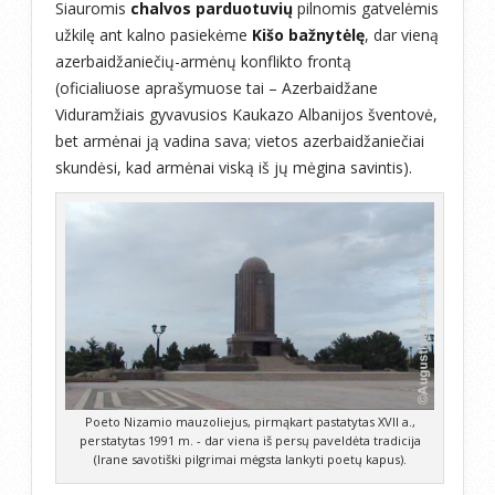
Siauromis
chalvos parduotuvių
pilnomis gatvelėmis
užkilę ant kalno pasiekėme
Kišo bažnytėlę
, dar vieną
azerbaidžaniečių-armėnų konflikto frontą
(oficialiuose aprašymuose tai – Azerbaidžane
Viduramžiais gyvavusios Kaukazo Albanijos šventovė,
bet armėnai ją vadina sava; vietos azerbaidžaniečiai
skundėsi, kad armėnai viską iš jų mėgina savintis).
Poeto Nizamio mauzoliejus, pirmąkart pastatytas XVII a.,
perstatytas 1991 m. - dar viena iš persų paveldėta tradicija
(Irane savotiški pilgrimai mėgsta lankyti poetų kapus).