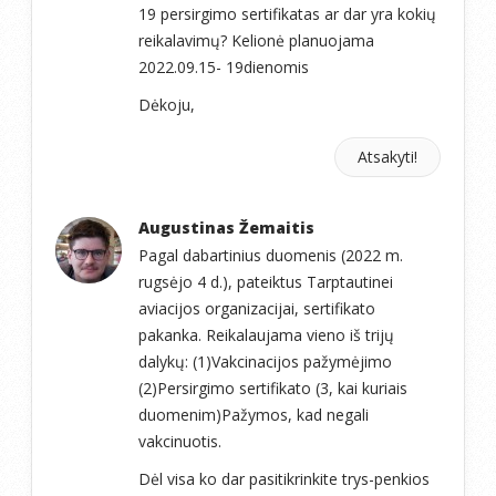
19 persirgimo sertifikatas ar dar yra kokių
reikalavimų? Kelionė planuojama
2022.09.15- 19dienomis
Dėkoju,
Atsakyti!
Augustinas Žemaitis
Pagal dabartinius duomenis (2022 m.
rugsėjo 4 d.), pateiktus Tarptautinei
aviacijos organizacijai, sertifikato
pakanka. Reikalaujama vieno iš trijų
dalykų: (1)Vakcinacijos pažymėjimo
(2)Persirgimo sertifikato (3, kai kuriais
duomenim)Pažymos, kad negali
vakcinuotis.
Dėl visa ko dar pasitikrinkite trys-penkios