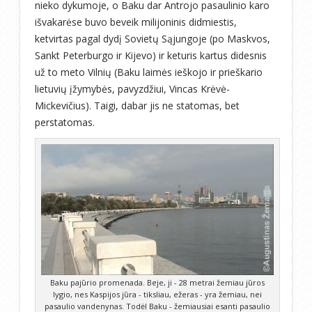
nieko dykumoje, o Baku dar Antrojo pasaulinio karo
išvakarėse buvo beveik milijoninis didmiestis,
ketvirtas pagal dydį Sovietų Sąjungoje (po Maskvos,
Sankt Peterburgo ir Kijevo) ir keturis kartus didesnis
už to meto Vilnių (Baku laimės ieškojo ir prieškario
lietuvių įžymybės, pavyzdžiui, Vincas Krėvė-
Mickevičius). Taigi, dabar jis ne statomas, bet
perstatomas.
Baku pajūrio promenada. Beje, ji - 28 metrai žemiau jūros
lygio, nes Kaspijos jūra - tiksliau, ežeras - yra žemiau, nei
pasaulio vandenynas. Todėl Baku - žemiausiai esanti pasaulio