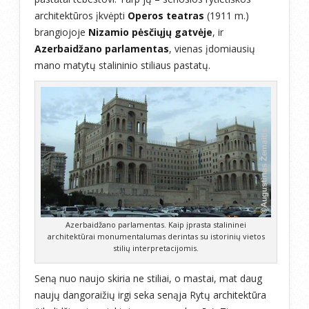
architektūros įkvėpti
Operos teatras
(1911 m.)
brangiojoje
Nizamio pėsčiųjų gatvėje
, ir
Azerbaidžano parlamentas
, vienas įdomiausių
mano matytų stalininio stiliaus pastatų.
Azerbaidžano parlamentas. Kaip įprasta stalininei
architektūrai monumentalumas derintas su istorinių vietos
stilių interpretacijomis.
Seną nuo naujo skiria ne stiliai, o mastai, mat daug
naujų dangoraižių irgi seka senąja Rytų architektūra