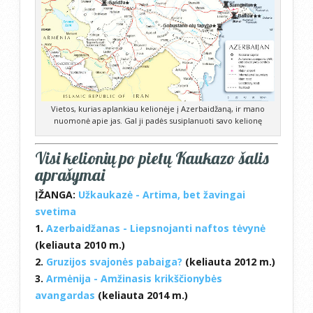
Vietos, kurias aplankiau kelionėje į Azerbaidžaną, ir mano
nuomonė apie jas. Gal ji padės susiplanuoti savo kelionę
Visi kelionių po pietų Kaukazo šalis
aprašymai
ĮŽANGA:
Užkaukazė - Artima, bet žavingai
svetima
1.
Azerbaidžanas - Liepsnojanti naftos tėvynė
(keliauta 2010 m.)
2.
Gruzijos svajonės pabaiga?
(keliauta 2012 m.)
3.
Armėnija - Amžinasis krikščionybės
avangardas
(keliauta 2014 m.)