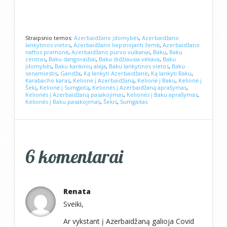
Straipsnio temos:
Azerbaidžano įdomybės
,
Azerbaidžano
lankytinos vietos
,
Azerbaidžano liepsnojanti žemė
,
Azerbaidžano
naftos pramonė
,
Azerbaidžano purvo vulkanai
,
Baku
,
Baku
centras
,
Baku dangoraižiai
,
Baku didžiausia vėliava
,
Baku
įdomybės
,
Baku kankinių alėja
,
Baku lankytinos vietos
,
Baku
senamiestis
,
Gandža
,
Ką lankyti Azerbaidžane
,
Ką lankyti Baku
,
Karabacho karas
,
Kelionė į Azerbaidžaną
,
Kelionė į Baku
,
Kelionė į
Šekį
,
Kelionė į Sumgaitą
,
Kelionės į Azerbaidžaną aprašymas
,
Kelionės į Azerbaidžaną pasakojimas
,
Kelionės į Baku aprašymas
,
Kelionės į Baku pasakojimas
,
Šekis
,
Sumgaitas
6 komentarai
Renata
Sveiki,
Ar vykstant į Azerbaidžaną galioja Covid