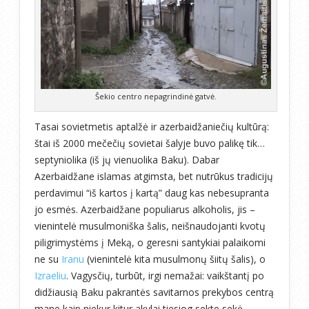
Šekio centro nepagrindinė gatvė.
Tasai sovietmetis aptalžė ir azerbaidžaniečių kultūrą:
štai iš 2000 mečečių sovietai šalyje buvo palikę tik…
septyniolika (iš jų vienuolika Baku). Dabar
Azerbaidžane islamas atgimsta, bet nutrūkus tradicijų
perdavimui “iš kartos į kartą” daug kas nebesupranta
jo esmės. Azerbaidžane populiarus alkoholis, jis –
vienintelė musulmoniška šalis, neišnaudojanti kvotų
piligrimystėms į Meką, o geresni santykiai palaikomi
ne su
Iranu
(vienintelė kita musulmonų šiitų šalis), o
Izraeliu
. Vagysčių, turbūt, irgi nemažai: vaikštantį po
didžiausią Baku pakrantės savitarnos prekybos centrą
mane kaip niekur kitur akylai tiesiog sekte sekė