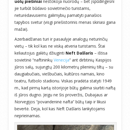
uolų piešiniai
nestokoja nuorodų – bet įspūdingesni
jie turbūt būdavo sovietmečio turistams,
neturėdavusiems galimybių pamatyti panašios
tapybos svetur (visgi priešistorinis menas skiriasi gana
mažai).
Azerbaidžanas turi ir pasaulyje analogų neturinčių
vietų – tik kol kas ne viską atveria turistams. Štai
keliautojus galėtų džiuginti
Neft Dašlaris
– ištisa
sovietinė “naftininkų
Venecija
” ant dirbtinių Kaspijos
jūros salų, sujungtų 200 kilometrų plieninių tiltų – su
daugiabučiais, viešbučiais, kultūros namais, kino
teatru, futbolo stadionu. Viskas pradėta statyti 1949
m., kad pirmą kartą istorijoje būtų galima siurbti naftą
iš jūros dugno. Jeigu ne šis proveržis, Dubajaus ar
Norvegijos “povandeninė nafta” būtų taip ir likusi
bevertė. Deja, kol kas Neft Dašlaris lankytojams
neprieinamas.