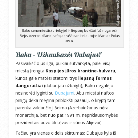
Baku senamiestis (priekyje) ir liepsnų bokštai (už nugaros).
Beje, Azerbaidžano naftą aprašė dar keliautojas Markas Polas
XIV a.
Baku – Užkaukazės Dubajus?
Pasivaikščiojus ilga, puikiai sutvarkyta, palei visą
miestą įrengta
Kaspijos jūros krantine-bulvaru
,
kurios gale matėsi statomi trys
liepsnų formos
dangoraižiai
(dabar jau užbaigti), Baku negalėjo
nesinorėti lyginti su
Dubajumi
. Abu miestai naftos
pinigų dėka mėgina priblokšti pasaulį, o kryptį tam
parenka valdančioji šeima (Azerbaidžanas nėra
monarchija, bet nuo pat 1991 m. nepriklausomybės
prezidentais buvo tik tėvas ir sūnus Alijevai).
Tačiau yra vienas didelis skirtumas: Dubajus kyla iš