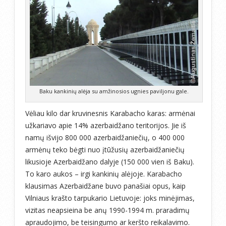
Baku kankinių alėja su amžinosios ugnies paviljonu gale.
Vėliau kilo dar kruvinesnis Karabacho karas: armėnai
užkariavo apie 14% azerbaidžano teritorijos. Jie iš
namų išvijo 800 000 azerbaidžaniečių, o 400 000
armėnų teko bėgti nuo įtūžusių azerbaidžaniečių
likusioje Azerbaidžano dalyje (150 000 vien iš Baku).
To karo aukos – irgi kankinių alėjoje. Karabacho
klausimas Azerbaidžane buvo panašiai opus, kaip
Vilniaus krašto tarpukario Lietuvoje: joks minėjimas,
vizitas neapsieina be anų 1990-1994 m. praradimų
apraudojimo, be teisingumo ar keršto reikalavimo.