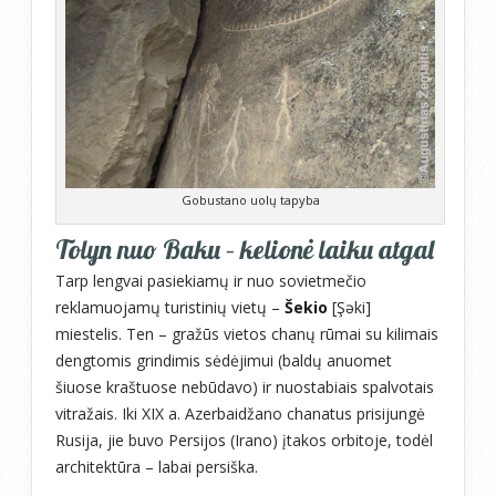
Gobustano uolų tapyba
Tolyn nuo Baku – kelionė laiku atgal
Tarp lengvai pasiekiamų ir nuo sovietmečio
reklamuojamų turistinių vietų –
Šekio
[Şəki]
miestelis. Ten – gražūs vietos chanų rūmai su kilimais
dengtomis grindimis sėdėjimui (baldų anuomet
šiuose kraštuose nebūdavo) ir nuostabiais spalvotais
vitražais. Iki XIX a. Azerbaidžano chanatus prisijungė
Rusija, jie buvo Persijos (Irano) įtakos orbitoje, todėl
architektūra – labai persiška.