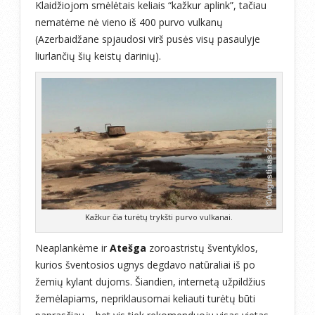
Klaidžiojom smėlėtais keliais “kažkur aplink”, tačiau
nematėme nė vieno iš 400 purvo vulkanų
(Azerbaidžane spjaudosi virš pusės visų pasaulyje
liurlančių šių keistų darinių).
Kažkur čia turėtų trykšti purvo vulkanai.
Neaplankėme ir
Atešga
zoroastristų šventyklos,
kurios šventosios ugnys degdavo natūraliai iš po
žemių kylant dujoms. Šiandien, internetą užpildžius
žemėlapiams, nepriklausomai keliauti turėtų būti