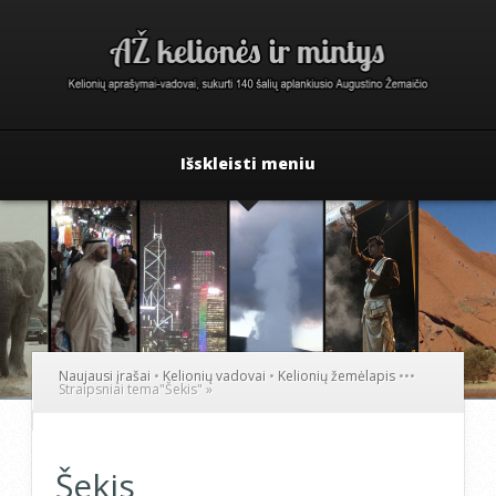
Išskleisti meniu
Naujausi įrašai
•
Kelionių vadovai
•
Kelionių žemėlapis
•
•
•
Straipsniai tema
"
Šekis"
»
Šekis