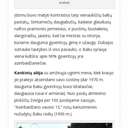
sostinė.
Įdomu buvo matyti kontrastus tarp vienaukščių baltų
pastatų, šimtamečių daugiabučių, kadaise glaudusių
naftos pramonės pirmeivius, ir puošnių šiuolaikinių
dangoraižių. Jautėsi, kad tai miestas su istorija,
kuriame dauguma gyventojų gimę ir užaugę. Dubajus
sutraukė tautybes iš viso pasaulio, o Baku vyrauja
viena kultūra: apie 90% gyventojų yra
azerbaidžaniečiai.
Kankinių alėja
su amžinąja ugnimi mena, kiek kraujo
jie praliejo atsiimdami savo sostinę (dar 1970 m.
dauguma Baku gyventojų buvo kitataučiai,
daugiausia rusai ir armėnai). Nuo juodų atminimo
plokščių žvelgia per 100 Juodajame sausyje,
“Azerbaidžano sausio 13,” rusų kariuomenės
nužudytų Baku civilių (1990 m.).