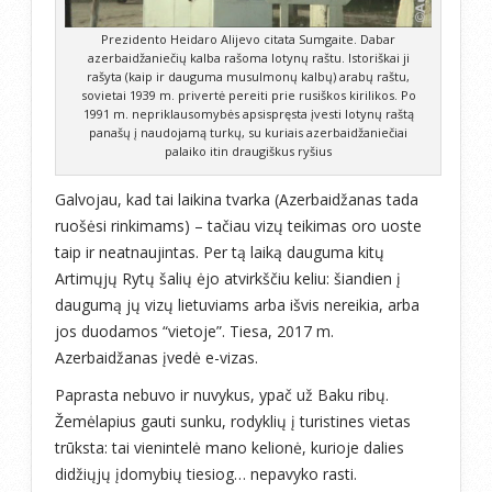
Prezidento Heidaro Alijevo citata Sumgaite. Dabar
azerbaidžaniečių kalba rašoma lotynų raštu. Istoriškai ji
rašyta (kaip ir dauguma musulmonų kalbų) arabų raštu,
sovietai 1939 m. privertė pereiti prie rusiškos kirilikos. Po
1991 m. nepriklausomybės apsispręsta įvesti lotynų raštą
panašų į naudojamą turkų, su kuriais azerbaidžaniečiai
palaiko itin draugiškus ryšius
Galvojau, kad tai laikina tvarka (Azerbaidžanas tada
ruošėsi rinkimams) – tačiau vizų teikimas oro uoste
taip ir neatnaujintas. Per tą laiką dauguma kitų
Artimųjų Rytų šalių ėjo atvirkščiu keliu: šiandien į
daugumą jų vizų lietuviams arba išvis nereikia, arba
jos duodamos “vietoje”. Tiesa, 2017 m.
Azerbaidžanas įvedė e-vizas.
Paprasta nebuvo ir nuvykus, ypač už Baku ribų.
Žemėlapius gauti sunku, rodyklių į turistines vietas
trūksta: tai vienintelė mano kelionė, kurioje dalies
didžiųjų įdomybių tiesiog… nepavyko rasti.