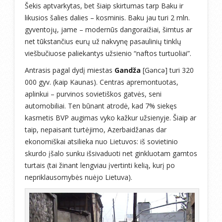
Šekis aptvarkytas, bet šiaip skirtumas tarp Baku ir
likusios šalies dalies – kosminis. Baku jau turi 2 mln.
gyventojų, jame – modernūs dangoraižiai, šimtus ar
net tūkstančius eurų už nakvynę pasaulinių tinklų
viešbučiuose paliekantys užsienio “naftos turtuoliai”.
Antrasis pagal dydį miestas
Gandža
[Gəncə] turi 320
000 gyv. (kaip Kaunas). Centras apremontuotas,
aplinkui – purvinos sovietiškos gatvės, seni
automobiliai. Ten būnant atrodė, kad 7% siekęs
kasmetis BVP augimas vyko kažkur užsienyje. Šiaip ar
taip, nepaisant turtėjimo, Azerbaidžanas dar
ekonomiškai atsilieka nuo Lietuvos: iš sovietinio
skurdo įšalo sunku išsivaduoti net ginkluotam gamtos
turtais (tai žinant lengviau įvertinti kelią, kurį po
nepriklausomybės nuėjo Lietuva).