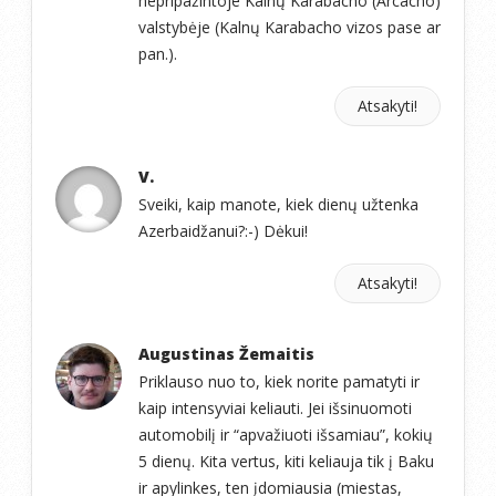
nepripažintoje Kalnų Karabacho (Arcacho)
valstybėje (Kalnų Karabacho vizos pase ar
pan.).
Atsakyti!
V.
Sveiki, kaip manote, kiek dienų užtenka
Azerbaidžanui?:-) Dėkui!
Atsakyti!
Augustinas Žemaitis
Priklauso nuo to, kiek norite pamatyti ir
kaip intensyviai keliauti. Jei išsinuomoti
automobilį ir “apvažiuoti išsamiau”, kokių
5 dienų. Kita vertus, kiti keliauja tik į Baku
ir apylinkes, ten įdomiausia (miestas,