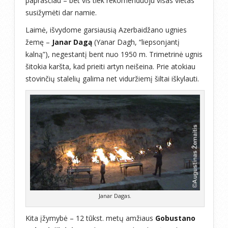
paprasčiau – bet vis tiek rekomenduoju visas vietas
susižymėti dar namie.
Laimė, išvydome garsiausią Azerbaidžano ugnies
žemę –
Janar Dagą
(Yanar Dagh, “liepsonjantį
kalną”), negestantį bent nuo 1950 m. Trimetrinė ugnis
šitokia karšta, kad prieiti artyn neišeina. Prie atokiau
stovinčių stalelių galima net viduržiemį šiltai iškylauti.
Janar Dagas.
Kita įžymybė – 12 tūkst. metų amžiaus
Gobustano