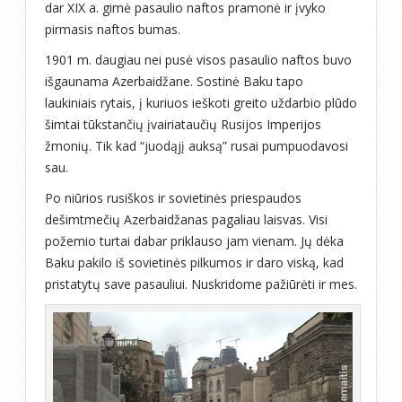
dar XIX a. gimė pasaulio naftos pramonė ir įvyko
pirmasis naftos bumas.
1901 m. daugiau nei pusė visos pasaulio naftos buvo
išgaunama Azerbaidžane. Sostinė Baku tapo
laukiniais rytais, į kuriuos ieškoti greito uždarbio plūdo
šimtai tūkstančių įvairiataučių Rusijos Imperijos
žmonių. Tik kad “juodąjį auksą” rusai pumpuodavosi
sau.
Po niūrios rusiškos ir sovietinės priespaudos
dešimtmečių Azerbaidžanas pagaliau laisvas. Visi
požemio turtai dabar priklauso jam vienam. Jų dėka
Baku pakilo iš sovietinės pilkumos ir daro viską, kad
pristatytų save pasauliui. Nuskridome pažiūrėti ir mes.