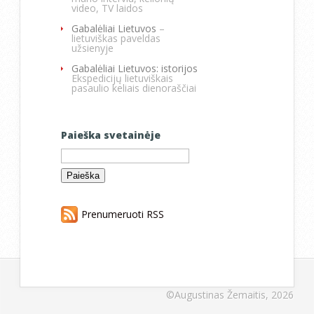
video, TV laidos
Gabalėliai Lietuvos
–
lietuviškas paveldas
užsienyje
Gabalėliai Lietuvos: istorijos
Ekspedicijų lietuviškais
pasaulio keliais dienoraščiai
Paieška svetainėje
Ieškoti:
Prenumeruoti RSS
©Augustinas Žemaitis, 2026