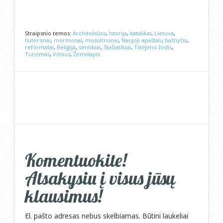
Straipsnio temos:
Architektūra
,
Istorija
,
katalikai
,
Lietuva
,
liuteronai
,
mormonai
,
musulmonai
,
Naujoji apaštalų bažnyčia
,
reformatai
,
Religija
,
sentikiai
,
Stačiatikiai
,
Tikėjimo žodis
,
Turizmas
,
Vilnius
,
Žemėlapis
Komentuokite!
Atsakysiu į visus jūsų
klausimus!
El. pašto adresas nebus skelbiamas.
Būtini laukeliai