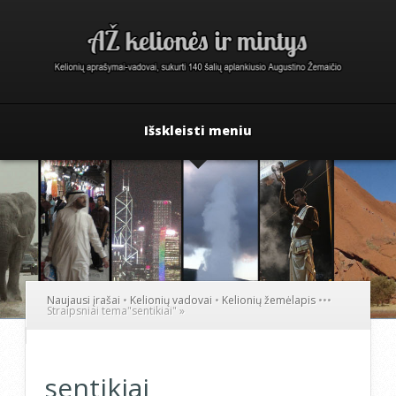
Išskleisti meniu
Naujausi įrašai
•
Kelionių vadovai
•
Kelionių žemėlapis
•
•
•
Straipsniai tema
"
sentikiai"
»
sentikiai