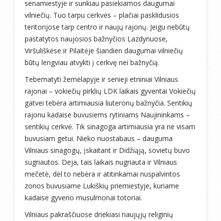
senamiestyje ir sunkiau pasiekiamos daugumai
vilniečių. Tuo tarpu cerkvės – plačiai pasklidusios
teritorijose tarp centro ir naujų rajonų. Jeigu nebūtų
pastatytos naujosios bažnyčios Lazdynuose,
Viršuliškėse ir Pilaitėje šiandien daugumai vilniečių
būtų lengviau atvykti į cerkvę nei bažnyčią.
Tebematyti žemėlapyje ir senieji etniniai Vilniaus
rajonai – vokiečių pirklių LDK laikais gyventai Vokiečių
gatvei tebėra artimiausia liuteronų bažnyčia. Sentikių
rajonu kadaise buvusiems rytiniams Naujininkams –
sentikių cerkvė. Tik sinagoga artimiausia yra ne visam
buvusiam getui. Nieko nuostabaus – dauguma
Vilniaus sinagogų, įskaitant ir Didžiąją, sovietų buvo
sugriautos. Deja, tais laikais nugriauta ir Vilniaus
mečetė, dėl to nebėra ir atitinkamai nuspalvintos
zonos buvusiame Lukiškių priemiestyje, kuriame
kadaise gyveno musulmonai totoriai.
Vilniaus pakraščiuose driekiasi naujųjų religinių