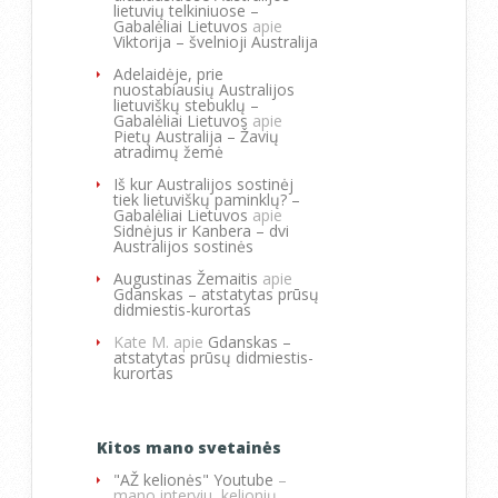
lietuvių telkiniuose –
Gabalėliai Lietuvos
apie
Viktorija – švelnioji Australija
Adelaidėje, prie
nuostabiausių Australijos
lietuviškų stebuklų –
Gabalėliai Lietuvos
apie
Pietų Australija – Žavių
atradimų žemė
Iš kur Australijos sostinėj
tiek lietuviškų paminklų? –
Gabalėliai Lietuvos
apie
Sidnėjus ir Kanbera – dvi
Australijos sostinės
Augustinas Žemaitis
apie
Gdanskas – atstatytas prūsų
didmiestis-kurortas
Kate M.
apie
Gdanskas –
atstatytas prūsų didmiestis-
kurortas
Kitos mano svetainės
"AŽ kelionės" Youtube
–
mano interviu, kelionių