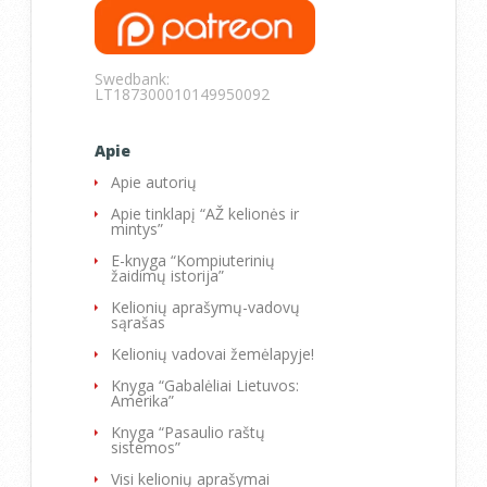
Swedbank:
LT187300010149950092
Apie
Apie autorių
Apie tinklapį “AŽ kelionės ir
mintys”
E-knyga “Kompiuterinių
žaidimų istorija”
Kelionių aprašymų-vadovų
sąrašas
Kelionių vadovai žemėlapyje!
Knyga “Gabalėliai Lietuvos:
Amerika”
Knyga “Pasaulio raštų
sistemos”
Visi kelionių aprašymai