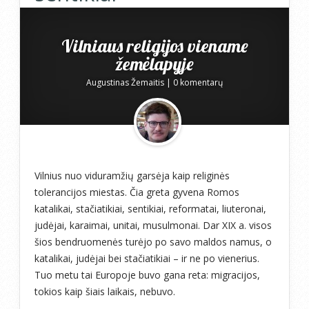
Vilniaus religijos viename
žemėlapyje
Augustinas Žemaitis
|
0 komentarų
Vilnius nuo viduramžių garsėja kaip religinės
tolerancijos miestas. Čia greta gyvena Romos
katalikai, stačiatikiai, sentikiai, reformatai, liuteronai,
judėjai, karaimai, unitai, musulmonai. Dar XIX a. visos
šios bendruomenės turėjo po savo maldos namus, o
katalikai, judėjai bei stačiatikiai – ir ne po vienerius.
Tuo metu tai Europoje buvo gana reta: migracijos,
tokios kaip šiais laikais, nebuvo.