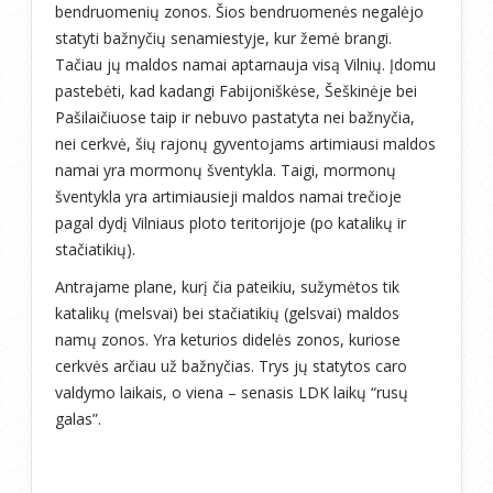
bendruomenių zonos. Šios bendruomenės negalėjo
statyti bažnyčių senamiestyje, kur žemė brangi.
Tačiau jų maldos namai aptarnauja visą Vilnių. Įdomu
pastebėti, kad kadangi Fabijoniškėse, Šeškinėje bei
Pašilaičiuose taip ir nebuvo pastatyta nei bažnyčia,
nei cerkvė, šių rajonų gyventojams artimiausi maldos
namai yra mormonų šventykla. Taigi, mormonų
šventykla yra artimiausieji maldos namai trečioje
pagal dydį Vilniaus ploto teritorijoje (po katalikų ir
stačiatikių).
Antrajame plane, kurį čia pateikiu, sužymėtos tik
katalikų (melsvai) bei stačiatikių (gelsvai) maldos
namų zonos. Yra keturios didelės zonos, kuriose
cerkvės arčiau už bažnyčias. Trys jų statytos caro
valdymo laikais, o viena – senasis LDK laikų “rusų
galas”.