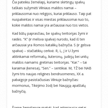
Čia pateikiu žemėlapį, kuriame skirtingų spalvų
taškais sužymėti Vilniaus maldos namai –
priklausomai nuo religijos, kuriai priklauso. Taip pat
nuspalvintas ir visas miestas priklausomai nuo to,
kokie maldos namai yra arčiausiai nuo tos vietos.
Kad būtų paprasčiau, be spalvų teritorijas žymi ir
raidės. “K” (ir melsva spalva) nurodo, kad iš ten
arčiausiai yra Romos katalikų bažnyčia. S (ir gelsva
spalva) – stačiatikių cerkvė. R, L, J ir U žymi
atitinkamai reformatų, liuteronų, judėjų bei unitų
maldos namams gretimas teritorijas. “Kar.” – tai
karaimai (kenesa), “Sen.” – sentikiai. M, TŽ bei NAB
žymi tris naujas religines bendruomenes, XX a.
pabaigoje pasistačiusias Vilniuje bažnyčias:
mormonus, Tikėjimo žodį bei Naująją apaštalų
bažnyčią.
Šiame žemėlapyje matyti, kad artimiausia vietai