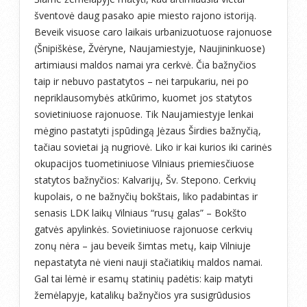
šventovė daug pasako apie miesto rajono istoriją.
Beveik visuose caro laikais urbanizuotuose rajonuose
(Šnipiškėse, Žvėryne, Naujamiestyje, Naujininkuose)
artimiausi maldos namai yra cerkvė. Čia bažnyčios
taip ir nebuvo pastatytos – nei tarpukariu, nei po
nepriklausomybės atkūrimo, kuomet jos statytos
sovietiniuose rajonuose. Tik Naujamiestyje lenkai
mėgino pastatyti įspūdingą Jėzaus Širdies bažnyčią,
tačiau sovietai ją nugriovė. Liko ir kai kurios iki carinės
okupacijos tuometiniuose Vilniaus priemiesčiuose
statytos bažnyčios: Kalvarijų, Šv. Stepono. Cerkvių
kupolais, o ne bažnyčių bokštais, liko padabintas ir
senasis LDK laikų Vilniaus “rusų galas” – Bokšto
gatvės apylinkės. Sovietiniuose rajonuose cerkvių
zonų nėra – jau beveik šimtas metų, kaip Vilniuje
nepastatyta nė vieni nauji stačiatikių maldos namai.
Gal tai lėmė ir esamų statinių padėtis: kaip matyti
žemėlapyje, katalikų bažnyčios yra susigrūdusios