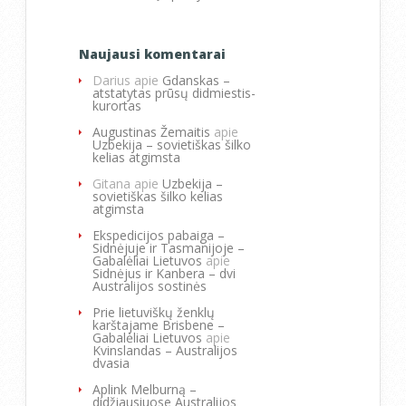
Naujausi komentarai
Darius
apie
Gdanskas –
atstatytas prūsų didmiestis-
kurortas
Augustinas Žemaitis
apie
Uzbekija – sovietiškas šilko
kelias atgimsta
Gitana
apie
Uzbekija –
sovietiškas šilko kelias
atgimsta
Ekspedicijos pabaiga –
Sidnėjuje ir Tasmanijoje –
Gabalėliai Lietuvos
apie
Sidnėjus ir Kanbera – dvi
Australijos sostinės
Prie lietuviškų ženklų
karštajame Brisbene –
Gabalėliai Lietuvos
apie
Kvinslandas – Australijos
dvasia
Aplink Melburną –
didžiausiuose Australijos