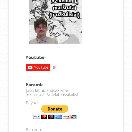
Youtube
Paremk
Jūsų labui, atsisakėme
reklamos! Padėkite išsilaikyti:
Paypal:
Patreon: