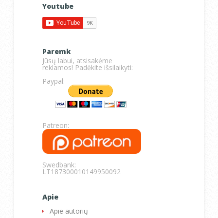
Youtube
Paremk
Jūsų labui, atsisakėme
reklamos! Padėkite išsilaikyti:
Paypal:
Patreon:
Swedbank:
LT187300010149950092
Apie
Apie autorių