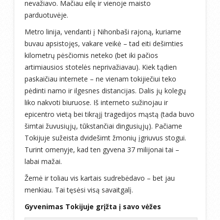
nevažiavo. Mačiau eilę ir vienoje maisto
parduotuvėje.
Metro linija, vendanti į Nihonbaši rajoną, kuriame
buvau apsistojęs, vakare veikė – tad eiti dešimties
kilometrų pėsčiomis neteko (bet iki pačios
artimiausios stotelės neprivažiavau). Kiek tądien
paskaičiau internete – ne vienam tokijiečiui teko
pėdinti namo ir ilgesnes distancijas. Dalis jų kolegų
liko nakvoti biuruose. Iš interneto sužinojau ir
epicentro vietą bei tikrąjį tragedijos mąstą (tada buvo
šimtai žuvusiųjų, tūkstančiai dingusiųjų). Pačiame
Tokijuje sužeista dvidešimt žmonių įgriuvus stogui.
Turint omenyje, kad ten gyvena 37 milijonai tai –
labai mažai.
Žemė ir toliau vis kartais sudrebėdavo – bet jau
menkiau. Tai tęsėsi visą savaitgalį.
Gyvenimas Tokijuje grįžta į savo vėžes