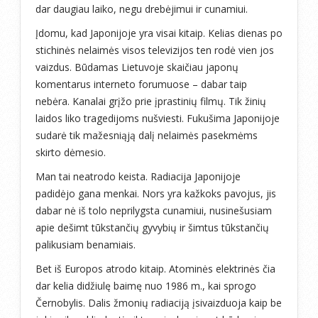
dar daugiau laiko, negu drebėjimui ir cunamiui.
Įdomu, kad Japonijoje yra visai kitaip. Kelias dienas po
stichinės nelaimės visos televizijos ten rodė vien jos
vaizdus. Būdamas Lietuvoje skaičiau japonų
komentarus interneto forumuose – dabar taip
nebėra. Kanalai grįžo prie įprastinių filmų. Tik žinių
laidos liko tragedijoms nušviesti. Fukušima Japonijoje
sudarė tik mažesniąją dalį nelaimės pasekmėms
skirto dėmesio.
Man tai neatrodo keista. Radiacija Japonijoje
padidėjo gana menkai. Nors yra kažkoks pavojus, jis
dabar nė iš tolo neprilygsta cunamiui, nusinešusiam
apie dešimt tūkstančių gyvybių ir šimtus tūkstančių
palikusiam benamiais.
Bet iš Europos atrodo kitaip. Atominės elektrinės čia
dar kelia didžiulę baimę nuo 1986 m., kai sprogo
Černobylis. Dalis žmonių radiaciją įsivaizduoja kaip be