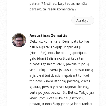
patirtim? Nežinau, kaip tau asmeniškai
parašyt, tai rašau komentarą:)
Atsakyti!
Augustinas Žemaitis
Dėkui už komentarą. Deja, pats kol kas
esu buvęs tik Tokijuje ir aplinkui jį
(Hakonėje), nors be abejo Japonija be
galo įdomi šalis ir norėtųsi kada ten
nuvykti ilgesniam laikui, pakeliauti po ją
visą. Tokijuje verta įsijausti į miesto ritmą
ir jis tikrai turi dvasią, nepaisant to, kad
ten beveik nėra istorinių pastatų, viskas
griauta, perstatyta; visi rajonai skirtingi,
verta po juos pavažinėti. Bet už Tokijo yra
kitaip, pvz. Kiote išlikę daug istorinių
pastatų ir nors šiaip Japonija labai tankiai