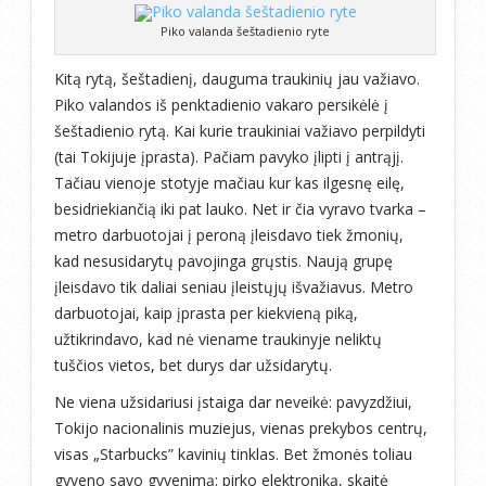
Piko valanda šeštadienio ryte
Kitą rytą, šeštadienį, dauguma traukinių jau važiavo.
Piko valandos iš penktadienio vakaro persikėlė į
šeštadienio rytą. Kai kurie traukiniai važiavo perpildyti
(tai Tokijuje įprasta). Pačiam pavyko įlipti į antrąjį.
Tačiau vienoje stotyje mačiau kur kas ilgesnę eilę,
besidriekiančią iki pat lauko. Net ir čia vyravo tvarka –
metro darbuotojai į peroną įleisdavo tiek žmonių,
kad nesusidarytų pavojinga grųstis. Naują grupę
įleisdavo tik daliai seniau įleistųjų išvažiavus. Metro
darbuotojai, kaip įprasta per kiekvieną piką,
užtikrindavo, kad nė viename traukinyje neliktų
tuščios vietos, bet durys dar užsidarytų.
Ne viena užsidariusi įstaiga dar neveikė: pavyzdžiui,
Tokijo nacionalinis muziejus, vienas prekybos centrų,
visas „Starbucks” kavinių tinklas. Bet žmonės toliau
gyveno savo gyvenimą: pirko elektroniką, skaitė