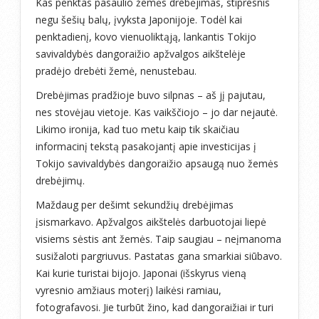
Kas penktas pasaulio žemės drebėjimas, stipresnis
negu šešių balų, įvyksta Japonijoje. Todėl kai
penktadienį, kovo vienuoliktąją, lankantis Tokijo
savivaldybės dangoraižio apžvalgos aikštelėje
pradėjo drebėti žemė, nenustebau.
Drebėjimas pradžioje buvo silpnas – aš jį pajutau,
nes stovėjau vietoje. Kas vaikščiojo – jo dar nejautė.
Likimo ironija, kad tuo metu kaip tik skaičiau
informacinį tekstą pasakojantį apie investicijas į
Tokijo savivaldybės dangoraižio apsaugą nuo žemės
drebėjimų.
Maždaug per dešimt sekundžių drebėjimas
įsismarkavo. Apžvalgos aikštelės darbuotojai liepė
visiems sėstis ant žemės. Taip saugiau – neįmanoma
susižaloti pargriuvus. Pastatas gana smarkiai siūbavo.
Kai kurie turistai bijojo. Japonai (išskyrus vieną
vyresnio amžiaus moterį) laikėsi ramiau,
fotografavosi. Jie turbūt žino, kad dangoraižiai ir turi