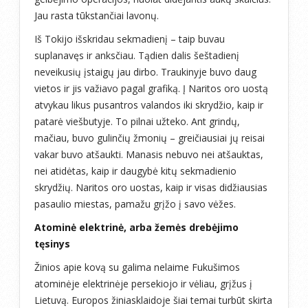
Jau rasta tūkstančiai lavonų.
Iš Tokijo išskridau sekmadienį – taip buvau
suplanavęs ir anksčiau. Tądien dalis šeštadienį
neveikusių įstaigų jau dirbo. Traukinyje buvo daug
vietos ir jis važiavo pagal grafiką. Į Naritos oro uostą
atvykau likus pusantros valandos iki skrydžio, kaip ir
patarė viešbutyje. To pilnai užteko. Ant grindų,
mačiau, buvo gulinčių žmonių – greičiausiai jų reisai
vakar buvo atšaukti. Manasis nebuvo nei atšauktas,
nei atidėtas, kaip ir daugybė kitų sekmadienio
skrydžių. Naritos oro uostas, kaip ir visas didžiausias
pasaulio miestas, pamažu grįžo į savo vėžes.
Atominė elektrinė, arba žemės drebėjimo
tęsinys
Žinios apie kovą su galima nelaime Fukušimos
atominėje elektrinėje persekiojo ir vėliau, grįžus į
Lietuvą. Europos žiniasklaidoje šiai temai turbūt skirta