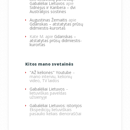
Gabalėliai Lietuvos
apie
Sidnėjus ir Kanbera – dvi
Australijos sostinės
Augustinas Žemaitis
apie
Gdanskas – atstatytas prūsų
didmiestis-kurortas
Kate M.
apie
Gdanskas –
atstatytas prūsų didmiestis-
kurortas
Kitos mano svetainės
"AŽ kelionės" Youtube
–
mano interviu, kelionių
video, TV laidos
Gabalėliai Lietuvos
–
lietuviškas paveldas
užsienyje
Gabalėliai Lietuvos: istorijos
Ekspedicijų lietuviškais
pasaulio keliais dienoraščiai