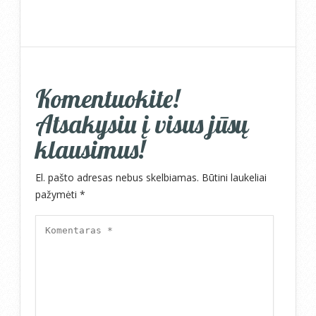
Komentuokite!
Atsakysiu į visus jūsų
klausimus!
El. pašto adresas nebus skelbiamas.
Būtini laukeliai
pažymėti
*