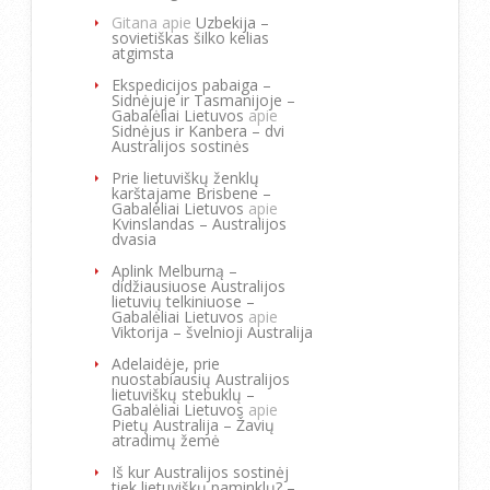
Gitana
apie
Uzbekija –
sovietiškas šilko kelias
atgimsta
Ekspedicijos pabaiga –
Sidnėjuje ir Tasmanijoje –
Gabalėliai Lietuvos
apie
Sidnėjus ir Kanbera – dvi
Australijos sostinės
Prie lietuviškų ženklų
karštajame Brisbene –
Gabalėliai Lietuvos
apie
Kvinslandas – Australijos
dvasia
Aplink Melburną –
didžiausiuose Australijos
lietuvių telkiniuose –
Gabalėliai Lietuvos
apie
Viktorija – švelnioji Australija
Adelaidėje, prie
nuostabiausių Australijos
lietuviškų stebuklų –
Gabalėliai Lietuvos
apie
Pietų Australija – Žavių
atradimų žemė
Iš kur Australijos sostinėj
tiek lietuviškų paminklų? –