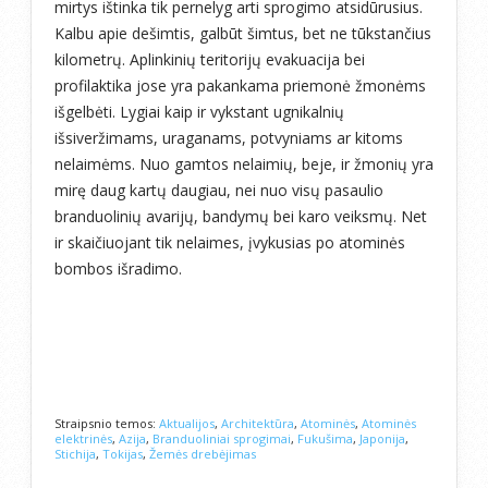
mirtys ištinka tik pernelyg arti sprogimo atsidūrusius.
Kalbu apie dešimtis, galbūt šimtus, bet ne tūkstančius
kilometrų. Aplinkinių teritorijų evakuacija bei
profilaktika jose yra pakankama priemonė žmonėms
išgelbėti. Lygiai kaip ir vykstant ugnikalnių
išsiveržimams, uraganams, potvyniams ar kitoms
nelaimėms. Nuo gamtos nelaimių, beje, ir žmonių yra
mirę daug kartų daugiau, nei nuo visų pasaulio
branduolinių avarijų, bandymų bei karo veiksmų. Net
ir skaičiuojant tik nelaimes, įvykusias po atominės
bombos išradimo.
Straipsnio temos:
Aktualijos
,
Architektūra
,
Atominės
,
Atominės
elektrinės
,
Azija
,
Branduoliniai sprogimai
,
Fukušima
,
Japonija
,
Stichija
,
Tokijas
,
Žemės drebėjimas