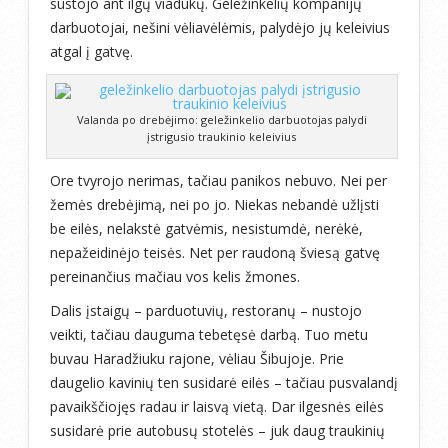
sustojo ant ilgų viadukų. Geležinkelių kompanijų
darbuotojai, nešini vėliavėlėmis, palydėjo jų keleivius
atgal į gatvę.
Valanda po drebėjimo: geležinkelio darbuotojas palydi
įstrigusio traukinio keleivius
Ore tvyrojo nerimas, tačiau panikos nebuvo. Nei per
žemės drebėjimą, nei po jo. Niekas nebandė užlįsti
be eilės, nelakstė gatvėmis, nesistumdė, nerėkė,
nepažeidinėjo teisės. Net per raudoną šviesą gatvę
pereinančius mačiau vos kelis žmones.
Dalis įstaigų – parduotuvių, restoranų – nustojo
veikti, tačiau dauguma tebetęsė darbą. Tuo metu
buvau Haradžiuku rajone, vėliau Šibujoje. Prie
daugelio kavinių ten susidarė eilės – tačiau pusvalandį
pavaikščiojęs radau ir laisvą vietą. Dar ilgesnės eilės
susidarė prie autobusų stotelės – juk daug traukinių