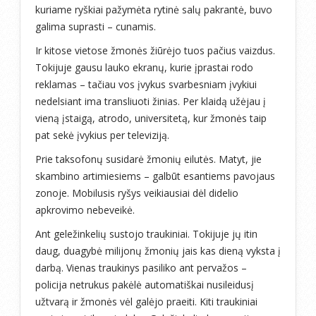
kuriame ryškiai pažymėta rytinė salų pakrantė, buvo
galima suprasti – cunamis.
Ir kitose vietose žmonės žiūrėjo tuos pačius vaizdus.
Tokijuje gausu lauko ekranų, kurie įprastai rodo
reklamas – tačiau vos įvykus svarbesniam įvykiui
nedelsiant ima transliuoti žinias. Per klaidą užėjau į
vieną įstaigą, atrodo, universitetą, kur žmonės taip
pat sekė įvykius per televiziją.
Prie taksofonų susidarė žmonių eilutės. Matyt, jie
skambino artimiesiems – galbūt esantiems pavojaus
zonoje. Mobilusis ryšys veikiausiai dėl didelio
apkrovimo nebeveikė.
Ant geležinkelių sustojo traukiniai. Tokijuje jų itin
daug, duagybė milijonų žmonių jais kas dieną vyksta į
darbą. Vienas traukinys pasiliko ant pervažos –
policija netrukus pakėlė automatiškai nusileidusį
užtvarą ir žmonės vėl galėjo praeiti. Kiti traukiniai