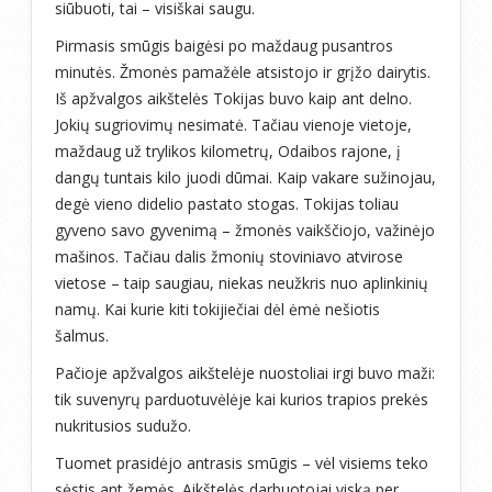
siūbuoti, tai – visiškai saugu.
Pirmasis smūgis baigėsi po maždaug pusantros
minutės. Žmonės pamažėle atsistojo ir grįžo dairytis.
Iš apžvalgos aikštelės Tokijas buvo kaip ant delno.
Jokių sugriovimų nesimatė. Tačiau vienoje vietoje,
maždaug už trylikos kilometrų, Odaibos rajone, į
dangų tuntais kilo juodi dūmai. Kaip vakare sužinojau,
degė vieno didelio pastato stogas. Tokijas toliau
gyveno savo gyvenimą – žmonės vaikščiojo, važinėjo
mašinos. Tačiau dalis žmonių stoviniavo atvirose
vietose – taip saugiau, niekas neužkris nuo aplinkinių
namų. Kai kurie kiti tokijiečiai dėl ėmė nešiotis
šalmus.
Pačioje apžvalgos aikštelėje nuostoliai irgi buvo maži:
tik suvenyrų parduotuvėlėje kai kurios trapios prekės
nukritusios sudužo.
Tuomet prasidėjo antrasis smūgis – vėl visiems teko
sėstis ant žemės. Aikštelės darbuotojai viską per