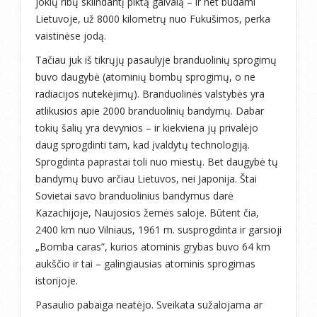
jokių ribų sklindantį piktą gaivalą – ir net būdami
Lietuvoje, už 8000 kilometrų nuo Fukušimos, perka
vaistinėse jodą.
Tačiau juk iš tikrųjų pasaulyje branduolinių sprogimų
buvo daugybė (atominių bombų sprogimų, o ne
radiacijos nutekėjimų). Branduolinės valstybės yra
atlikusios apie 2000 branduolinių bandymų. Dabar
tokių šalių yra devynios – ir kiekviena jų privalėjo
daug sprogdinti tam, kad įvaldytų technologiją.
Sprogdinta paprastai toli nuo miestų. Bet daugybė tų
bandymų buvo arčiau Lietuvos, nei Japonija. Štai
Sovietai savo branduolinius bandymus darė
Kazachijoje, Naujosios žemės saloje. Būtent čia,
2400 km nuo Vilniaus, 1961 m. susprogdinta ir garsioji
„Bomba caras”, kurios atominis grybas buvo 64 km
aukščio ir tai – galingiausias atominis sprogimas
istorijoje.
Pasaulio pabaiga neatėjo. Sveikata sužalojama ar