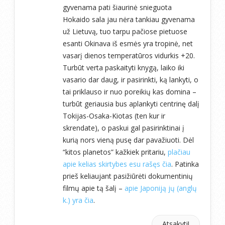
gyvenama pati šiaurinė snieguota
Hokaido sala jau nėra tankiau gyvenama
už Lietuvą, tuo tarpu pačiose pietuose
esanti Okinava iš esmės yra tropinė, net
vasarį dienos temperatūros vidurkis +20.
Turbūt verta paskaityti knygą, laiko iki
vasario dar daug, ir pasirinkti, ką lankyti, o
tai priklauso ir nuo poreikių kas domina –
turbūt geriausia bus aplankyti centrinę dalį
Tokijas-Osaka-Kiotas (ten kur ir
skrendate), o paskui gal pasirinktinai į
kurią nors vieną pusę dar pavažiuoti. Dėl
“kitos planetos” kažkiek pritariu,
plačiau
apie kelias skirtybes esu rašęs čia
. Patinka
prieš keliaujant pasižiūrėti dokumentinių
filmų apie tą šalį –
apie Japoniją jų (anglų
k.) yra čia
.
Atsakyti!