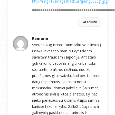
http://img716.imageshack.us/g/img0086gl.jpg/
========================================
Atsakyti!
Ramune
Sveikas Augustinai, turim lėktuvo bilietus į
Osaką ir vasario mėn. su vyru dviem
savaitėm traukiam į Japoniją. Ant stalo
guli kelionių vadovas anglų kalba, toks
storutėlis, o aš net nežinau, nuo ko
pradėt, nes gi akivaizdu, kad per 14 dienų
daug nepamatysi, vadinasi norisi
maksimaliai įdomiai pakeliaut. Šalis man
atrodo visiškai iš kitos planetos, t.y. net
nieko panašaus su kitomis Azijos šalimis,
kuriose teko lankytis. Galbūt būtų noro ir
galimybių pasidalinti patarimais ir