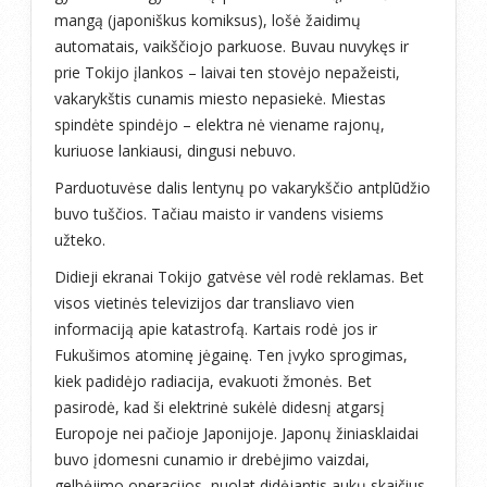
mangą (japoniškus komiksus), lošė žaidimų
automatais, vaikščiojo parkuose. Buvau nuvykęs ir
prie Tokijo įlankos – laivai ten stovėjo nepažeisti,
vakarykštis cunamis miesto nepasiekė. Miestas
spindėte spindėjo – elektra nė viename rajonų,
kuriuose lankiausi, dingusi nebuvo.
Parduotuvėse dalis lentynų po vakarykščio antplūdžio
buvo tuščios. Tačiau maisto ir vandens visiems
užteko.
Didieji ekranai Tokijo gatvėse vėl rodė reklamas. Bet
visos vietinės televizijos dar transliavo vien
informaciją apie katastrofą. Kartais rodė jos ir
Fukušimos atominę jėgainę. Ten įvyko sprogimas,
kiek padidėjo radiacija, evakuoti žmonės. Bet
pasirodė, kad ši elektrinė sukėlė didesnį atgarsį
Europoje nei pačioje Japonijoje. Japonų žiniasklaidai
buvo įdomesni cunamio ir drebėjimo vaizdai,
gelbėjimo operacijos, nuolat didėjantis aukų skaičius.