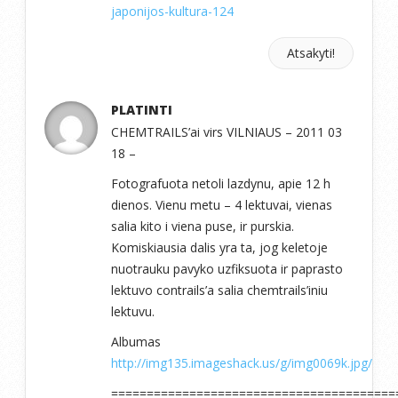
japonijos-kultura-124
Atsakyti!
PLATINTI
CHEMTRAILS’ai virs VILNIAUS – 2011 03
18 –
Fotografuota netoli lazdynu, apie 12 h
dienos. Vienu metu – 4 lektuvai, vienas
salia kito i viena puse, ir purskia.
Komiskiausia dalis yra ta, jog keletoje
nuotrauku pavyko uzfiksuota ir paprasto
lektuvo contrails’a salia chemtrails’iniu
lektuvu.
Albumas
http://img135.imageshack.us/g/img0069k.jpg/
========================================