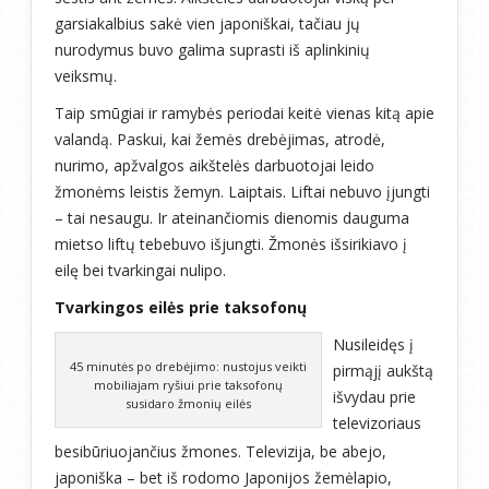
garsiakalbius sakė vien japoniškai, tačiau jų
nurodymus buvo galima suprasti iš aplinkinių
veiksmų.
Taip smūgiai ir ramybės periodai keitė vienas kitą apie
valandą. Paskui, kai žemės drebėjimas, atrodė,
nurimo, apžvalgos aikštelės darbuotojai leido
žmonėms leistis žemyn. Laiptais. Liftai nebuvo įjungti
– tai nesaugu. Ir ateinančiomis dienomis dauguma
mietso liftų tebebuvo išjungti. Žmonės išsirikiavo į
eilę bei tvarkingai nulipo.
Tvarkingos eilės prie taksofonų
Nusileidęs į
45 minutės po drebėjimo: nustojus veikti
pirmąjį aukštą
mobiliajam ryšiui prie taksofonų
išvydau prie
susidaro žmonių eilės
televizoriaus
besibūriuojančius žmones. Televizija, be abejo,
japoniška – bet iš rodomo Japonijos žemėlapio,