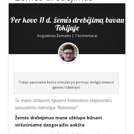
Per kovo 11 d. žemės drebėjimą buvau
Tokijuje
Augustinas Žemaitis
|
7 komentarai
Tokijo panorama kelios minutės po pirmojo smūgio (matosi
gaisras Odaiboje)
Šis mano straipsnis Agavaro Kabanderio slapyvardžiu
spausdintas laikraštyje “Babilonas”
Žemės drebėjimas mane užklupo būnant
viršutiniame dangoraižio aukšte