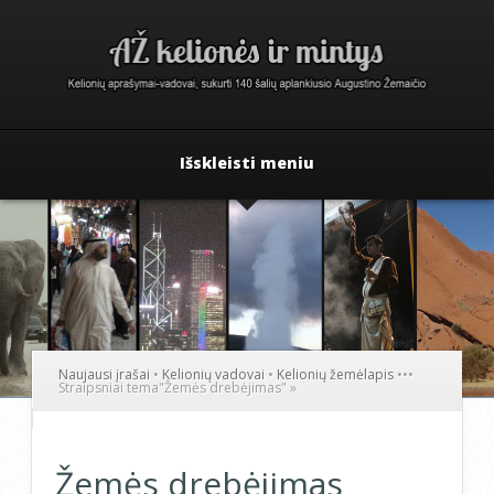
Išskleisti meniu
Naujausi įrašai
•
Kelionių vadovai
•
Kelionių žemėlapis
•
•
•
Straipsniai tema
"
Žemės drebėjimas"
»
Žemės drebėjimas