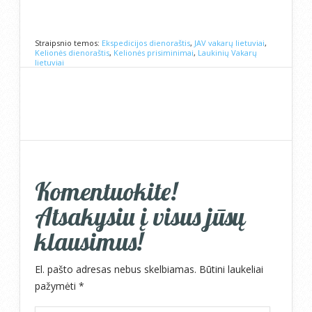
Straipsnio temos:
Ekspedicijos dienoraštis
,
JAV vakarų lietuviai
,
Kelionės dienoraštis
,
Kelionės prisiminimai
,
Laukinių Vakarų
lietuviai
Komentuokite!
Atsakysiu į visus jūsų
klausimus!
El. pašto adresas nebus skelbiamas.
Būtini laukeliai
pažymėti
*