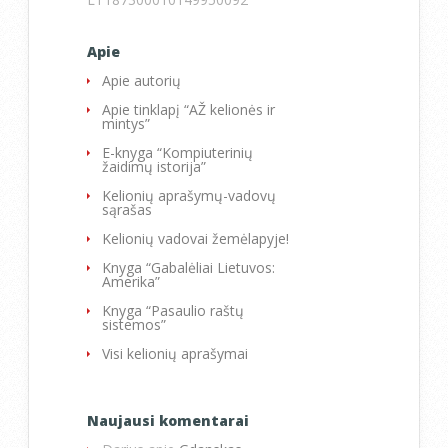
Apie
Apie autorių
Apie tinklapį “AŽ kelionės ir
mintys”
E-knyga “Kompiuterinių
žaidimų istorija”
Kelionių aprašymų-vadovų
sąrašas
Kelionių vadovai žemėlapyje!
Knyga “Gabalėliai Lietuvos:
Amerika”
Knyga “Pasaulio raštų
sistemos”
Visi kelionių aprašymai
Naujausi komentarai