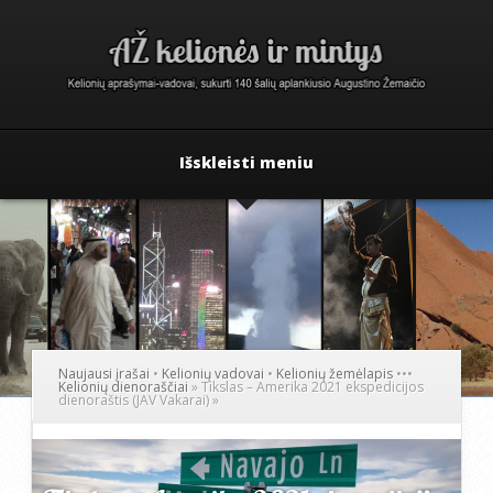
Išskleisti meniu
Naujausi įrašai
•
Kelionių vadovai
•
Kelionių žemėlapis
•
•
•
Kelionių dienoraščiai
»
Tikslas – Amerika 2021 ekspedicijos
dienoraštis (JAV Vakarai)
»