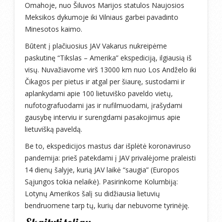
Omahoje, nuo Šiluvos Marijos statulos Naujosios
Meksikos dykumoje iki Vilniaus garbei pavadinto
Minesotos kaimo.
Būtent į plačiuosius JAV Vakarus nukreipėme
paskutinę “Tikslas – Amerika” ekspediciją, ilgiausią iš
visų. Nuvažiavome virš 13000 km nuo Los Andželo iki
Čikagos per pietus ir atgal per šiaurę, sustodami ir
aplankydami apie 100 lietuviško paveldo vietų,
nufotografuodami jas ir nufilmuodami, įrašydami
gausybę interviu ir surengdami pasakojimus apie
lietuvišką paveldą.
Be to, ekspedicijos mastus dar išplėtė koronaviruso
pandemija: prieš patekdami į JAV privalėjome praleisti
14 dienų šalyje, kurią JAV laikė “saugia” (Europos
Sąjungos tokia nelaikė). Pasirinkome Kolumbiją:
Lotynų Amerikos šalį su didžiausia lietuvių
bendruomene tarp tų, kurių dar nebuvome tyrinėję.