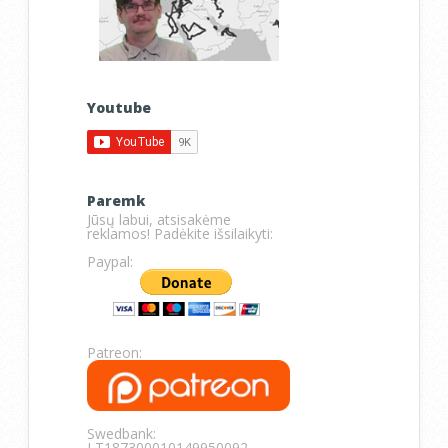
Youtube
Paremk
Jūsų labui, atsisakėme
reklamos! Padėkite išsilaikyti:
Paypal:
Patreon:
Swedbank:
LT187300010149950092