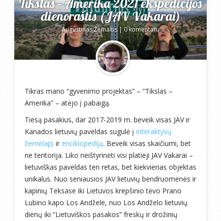
Tikslas – Amerika 2021 ekspedicijos
dienoraštis (JAV Vakarai)
Augustinas Žemaitis
|
0 komentarų
Tikras mano “gyvenimo projektas” – “Tikslas –
Amerika” – atėjo į pabaigą.
Tiesą pasakius, dar 2017-2019 m. beveik visas JAV ir
Kanados lietuvių paveldas sugulė į
interaktyvų
žemėlapį
ir
enciklopediją
. Beveik visas skaičiumi, bet
ne teritorija. Liko neištyrinėti visi platieji JAV Vakarai –
lietuviškas paveldas ten retas, bet kiekvienas objektas
unikalus. Nuo seniausios JAV lietuvių bendruomenės ir
kapinių Teksase iki Lietuvos krepšinio tėvo Prano
Lubino kapo Los Andžele, nuo Los Andželo lietuvių
dienų iki “Lietuviškos pasakos” freskų ir drožinių