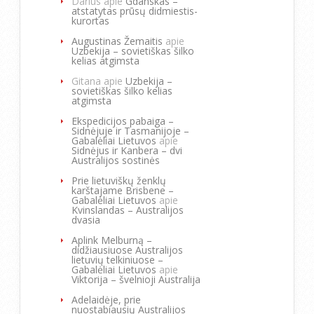
Darius
apie
Gdanskas –
atstatytas prūsų didmiestis-
kurortas
Augustinas Žemaitis
apie
Uzbekija – sovietiškas šilko
kelias atgimsta
Gitana
apie
Uzbekija –
sovietiškas šilko kelias
atgimsta
Ekspedicijos pabaiga –
Sidnėjuje ir Tasmanijoje –
Gabalėliai Lietuvos
apie
Sidnėjus ir Kanbera – dvi
Australijos sostinės
Prie lietuviškų ženklų
karštajame Brisbene –
Gabalėliai Lietuvos
apie
Kvinslandas – Australijos
dvasia
Aplink Melburną –
didžiausiuose Australijos
lietuvių telkiniuose –
Gabalėliai Lietuvos
apie
Viktorija – švelnioji Australija
Adelaidėje, prie
nuostabiausių Australijos