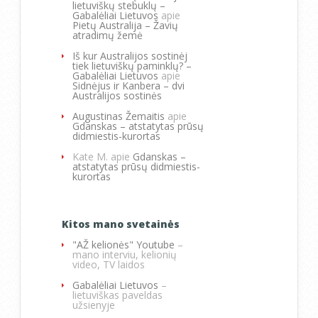
lietuviškų stebuklų –
Gabalėliai Lietuvos
apie
Pietų Australija – Žavių
atradimų žemė
Iš kur Australijos sostinėj
tiek lietuviškų paminklų? –
Gabalėliai Lietuvos
apie
Sidnėjus ir Kanbera – dvi
Australijos sostinės
Augustinas Žemaitis
apie
Gdanskas – atstatytas prūsų
didmiestis-kurortas
Kate M.
apie
Gdanskas –
atstatytas prūsų didmiestis-
kurortas
Kitos mano svetainės
"AŽ kelionės" Youtube
–
mano interviu, kelionių
video, TV laidos
Gabalėliai Lietuvos
–
lietuviškas paveldas
užsienyje