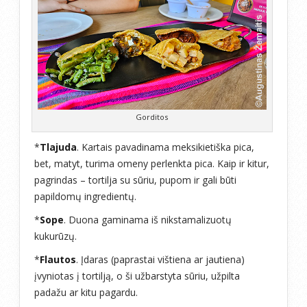
Gorditos
*
Tlajuda
. Kartais pavadinama meksikietiška pica,
bet, matyt, turima omeny perlenkta pica. Kaip ir kitur,
pagrindas – tortilja su sūriu, pupom ir gali būti
papildomų ingredientų.
*
Sope
. Duona gaminama iš nikstamalizuotų
kukurūzų.
*
Flautos
. Įdaras (paprastai vištiena ar jautiena)
įvyniotas į tortilją, o ši užbarstyta sūriu, užpilta
padažu ar kitu pagardu.