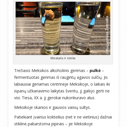
Meskalis ir tekila
Trečiasis Meksikos alkoholinis gėrimas –
pulkė
–
fermentuotas gėrimas iš raugintų agavos sulčių. Jis
labiausiai geriamas centrinėje Meksikoje, o laikais iki
ispanų užkariavimo laikytas šventu, jį galėjo gerti ne
visi. Tiesa, XX a. jį gerokai nukonkuravo alus.
Meksikoje skanios ir gausios vaisių sultys.
Patiekiant įvairius kokteilius (net ir ne vietinius) dažnai
stiklinė pabarstoma pipirais – jie Meksikoje