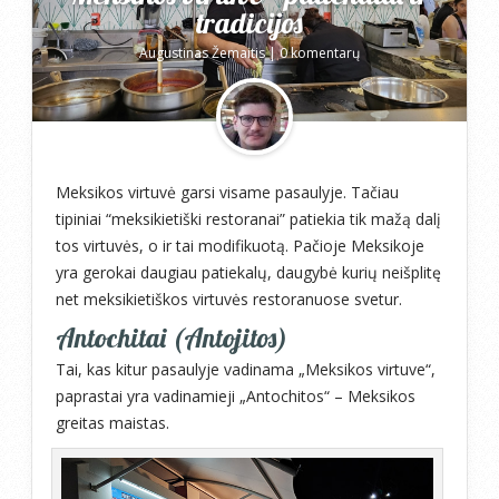
tradicijos
Augustinas Žemaitis
|
0 komentarų
Meksikos virtuvė garsi visame pasaulyje. Tačiau
tipiniai “meksikietiški restoranai” patiekia tik mažą dalį
tos virtuvės, o ir tai modifikuotą. Pačioje Meksikoje
yra gerokai daugiau patiekalų, daugybė kurių neišplitę
net meksikietiškos virtuvės restoranuose svetur.
Antochitai (Antojitos)
Tai, kas kitur pasaulyje vadinama „Meksikos virtuve“,
paprastai yra vadinamieji „Antochitos“ – Meksikos
greitas maistas.