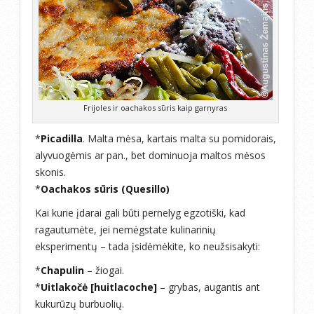
Frijoles ir oachakos sūris kaip garnyras
*
Picadilla
. Malta mėsa, kartais malta su pomidorais,
alyvuogėmis ar pan., bet dominuoja maltos mėsos
skonis.
*
Oachakos sūris (Quesillo)
Kai kurie įdarai gali būti pernelyg egzotiški, kad
ragautumėte, jei nemėgstate kulinarinių
eksperimentų – tada įsidėmėkite, ko neužsisakyti:
*
Chapulin
– žiogai.
*
Uitlakočė [huitlacoche]
– grybas, augantis ant
kukurūzų burbuolių.