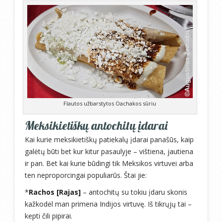
Flautos užbarstytos Oachakos sūriu
Meksikietiškų antochitų įdarai
Kai kurie meksikietiškų patiekalų įdarai panašūs, kaip
galėtų būti bet kur kitur pasaulyje – vištiena, jautiena
ir pan. Bet kai kurie būdingi tik Meksikos virtuvei arba
ten neproporcingai populiarūs. Štai jie:
*
Rachos [Rajas]
– antochitų su tokiu įdaru skonis
kažkodėl man primena Indijos virtuvę. Iš tikrųjų tai –
kepti čili pipirai.