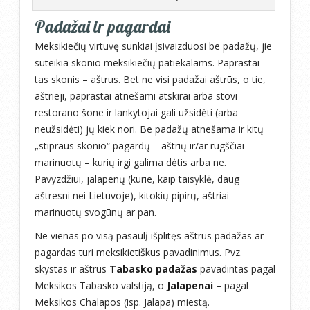
Padažai ir pagardai
Meksikiečių virtuvę sunkiai įsivaizduosi be padažų, jie
suteikia skonio meksikiečių patiekalams. Paprastai
tas skonis – aštrus. Bet ne visi padažai aštrūs, o tie,
aštrieji, paprastai atnešami atskirai arba stovi
restorano šone ir lankytojai gali užsidėti (arba
neužsidėti) jų kiek nori. Be padažų atnešama ir kitų
„stipraus skonio“ pagardų – aštrių ir/ar rūgščiai
marinuotų – kurių irgi galima dėtis arba ne.
Pavyzdžiui, jalapenų (kurie, kaip taisyklė, daug
aštresni nei Lietuvoje), kitokių pipirų, aštriai
marinuotų svogūnų ar pan.
Ne vienas po visą pasaulį išplitęs aštrus padažas ar
pagardas turi meksikietiškus pavadinimus. Pvz.
skystas ir aštrus
Tabasko padažas
pavadintas pagal
Meksikos Tabasko valstiją, o
Jalapenai
– pagal
Meksikos Chalapos (isp. Jalapa) miestą.