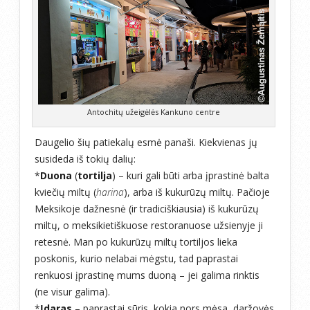
Antochitų užeigėlės Kankuno centre
Daugelio šių patiekalų esmė panaši. Kiekvienas jų
susideda iš tokių dalių:
*
Duona
(
tortilja
) – kuri gali būti arba įprastinė balta
kviečių miltų (
harina
), arba iš kukurūzų miltų. Pačioje
Meksikoje dažnesnė (ir tradiciškiausia) iš kukurūzų
miltų, o meksikietiškuose restoranuose užsienyje ji
retesnė. Man po kukurūzų miltų tortiljos lieka
poskonis, kurio nelabai mėgstu, tad paprastai
renkuosi įprastinę mums duoną – jei galima rinktis
(ne visur galima).
*
Įdaras
– paprastai sūris, kokia nors mėsa, daržovės