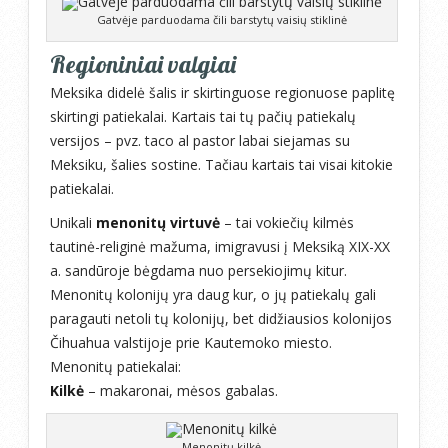
Gatvėje parduodama čili barstytų vaisių stiklinė
Regioniniai valgiai
Meksika didelė šalis ir skirtinguose regionuose paplitę
skirtingi patiekalai. Kartais tai tų pačių patiekalų
versijos – pvz. taco al pastor labai siejamas su
Meksiku, šalies sostine. Tačiau kartais tai visai kitokie
patiekalai.
Unikali
menonitų virtuvė
– tai vokiečių kilmės
tautinė-religinė mažuma, imigravusi į Meksiką XIX-XX
a. sandūroje bėgdama nuo persekiojimų kitur.
Menonitų kolonijų yra daug kur, o jų patiekalų gali
paragauti netoli tų kolonijų, bet didžiausios kolonijos
Čihuahua valstijoje prie Kautemoko miesto.
Menonitų patiekalai:
Kilkė
– makaronai, mėsos gabalas.
Menonitų kilkė