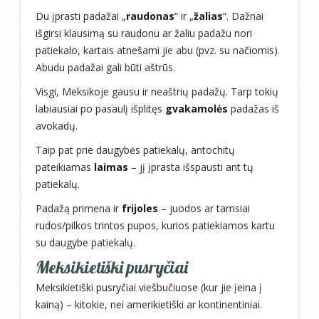
Du įprasti padažai „
raudonas
“ ir „
žalias
“. Dažnai
išgirsi klausimą su raudonu ar žaliu padažu nori
patiekalo, kartais atnešami jie abu (pvz. su načiomis).
Abudu padažai gali būti aštrūs.
Visgi, Meksikoje gausu ir neaštrių padažų. Tarp tokių
labiausiai po pasaulį išplitęs
gvakamolės
padažas iš
avokadų.
Taip pat prie daugybės patiekalų, antochitų
pateikiamas
laimas
– jį įprasta išspausti ant tų
patiekalų.
Padažą primena ir
frijoles
– juodos ar tamsiai
rudos/pilkos trintos pupos, kurios patiekiamos kartu
su daugybe patiekalų.
Meksikietiški pusryčiai
Meksikietiški pusryčiai viešbučiuose (kur jie įeina į
kainą) – kitokie, nei amerikietiški ar kontinentiniai.