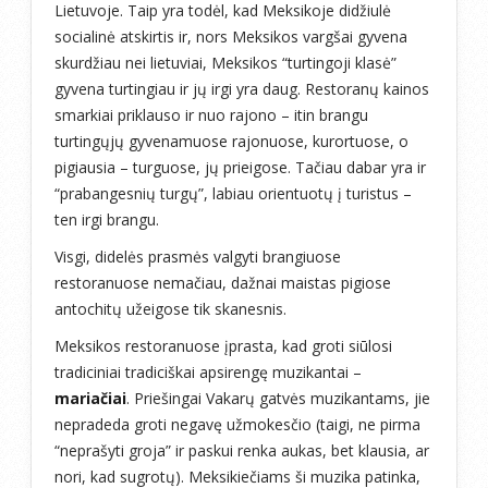
Lietuvoje. Taip yra todėl, kad Meksikoje didžiulė
socialinė atskirtis ir, nors Meksikos vargšai gyvena
skurdžiau nei lietuviai, Meksikos “turtingoji klasė”
gyvena turtingiau ir jų irgi yra daug. Restoranų kainos
smarkiai priklauso ir nuo rajono – itin brangu
turtingųjų gyvenamuose rajonuose, kurortuose, o
pigiausia – turguose, jų prieigose. Tačiau dabar yra ir
“prabangesnių turgų”, labiau orientuotų į turistus –
ten irgi brangu.
Visgi, didelės prasmės valgyti brangiuose
restoranuose nemačiau, dažnai maistas pigiose
antochitų užeigose tik skanesnis.
Meksikos restoranuose įprasta, kad groti siūlosi
tradiciniai tradiciškai apsirengę muzikantai –
mariačiai
. Priešingai Vakarų gatvės muzikantams, jie
nepradeda groti negavę užmokesčio (taigi, ne pirma
“neprašyti groja” ir paskui renka aukas, bet klausia, ar
nori, kad sugrotų). Meksikiečiams ši muzika patinka,