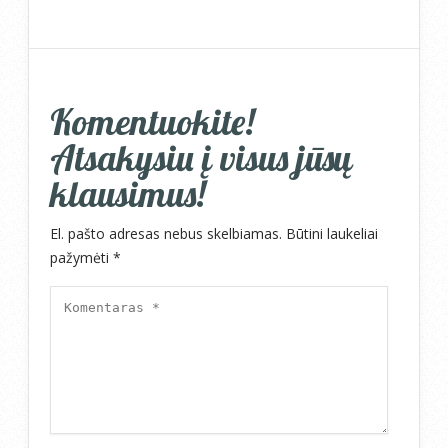
Komentuokite!
Atsakysiu į visus jūsų
klausimus!
El. pašto adresas nebus skelbiamas.
Būtini laukeliai
pažymėti
*