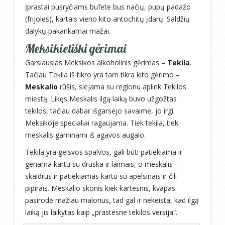
Įprastai pusryčiams bufete bus načių, pupų padažo
(frijoles), kartais vieno kito antochitų įdarų. Saldžių
dalykų pakankamai mažai.
Meksikietiški gėrimai
Garsiausias Meksikos alkoholinis gėrimas –
Tekila
.
Tačiau Tekila iš tikro yra tam tikra kito gėrimo –
Meskalio
rūšis, siejama su regionu aplink Tekilos
miestą. Likęs Meskalis ilgą laiką buvo užgožtas
tekilos, tačiau dabar išgarsėjo savaime, jo irgi
Meksikoje specialiai ragaujama. Tiek tekila, tiek
meskalis gaminami iš agavos augalo.
Tekila yra gelsvos spalvos, gali būti patiekiama ir
geriama kartu su druska ir laimais, o meskalis –
skaidrus ir patiekiamas kartu su apelsinais ir čili
pipirais. Meskalio skonis kiek kartesnis, kvapas
pasirodė mažiau malonus, tad gal ir nekeista, kad ilgą
laiką jis laikytas kaip „prastesne tekilos versija“.