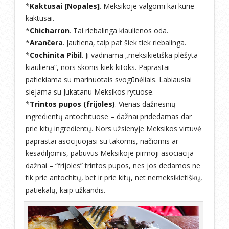
*
Kaktusai [Nopales]
. Meksikoje valgomi kai kurie
kaktusai.
*
Chicharron
. Tai riebalinga kiaulienos oda.
*
Arančera
. Jautiena, taip pat šiek tiek riebalinga.
*
Cochinita Pibil
. Ji vadinama „meksikietiška plėšyta
kiauliena“, nors skonis kiek kitoks. Paprastai
patiekiama su marinuotais svogūnėliais. Labiausiai
siejama su Jukatanu Meksikos rytuose.
*
Trintos pupos (frijoles)
. Vienas dažnesnių
ingredientų antochituose – dažnai pridedamas dar
prie kitų ingredientų. Nors užsienyje Meksikos virtuvė
paprastai asocijuojasi su takomis, načiomis ar
kesadiljomis, pabuvus Meksikoje pirmoji asociacija
dažnai – “frijoles” trintos pupos, nes jos dedamos ne
tik prie antochitų, bet ir prie kitų, net nemeksikietiškų,
patiekalų, kaip užkandis.