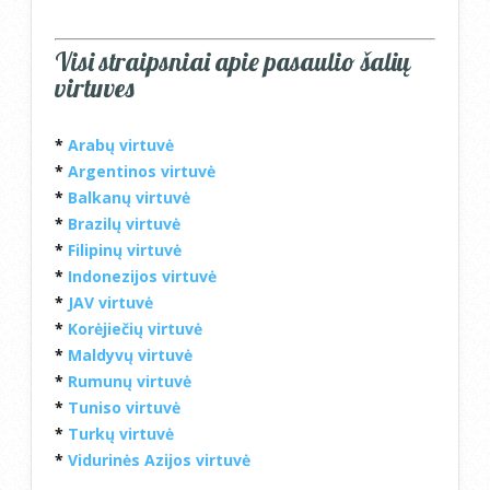
Visi straipsniai apie pasaulio šalių
virtuves
*
Arabų virtuvė
*
Argentinos virtuvė
*
Balkanų virtuvė
*
Brazilų virtuvė
*
Filipinų virtuvė
*
Indonezijos virtuvė
*
JAV virtuvė
*
Korėjiečių virtuvė
*
Maldyvų virtuvė
*
Rumunų virtuvė
*
Tuniso virtuvė
*
Turkų virtuvė
*
Vidurinės Azijos virtuvė