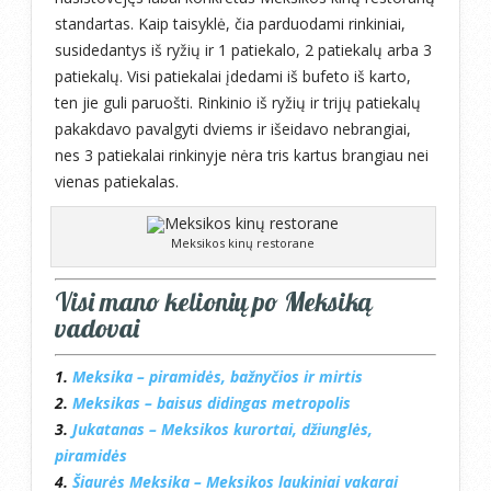
standartas. Kaip taisyklė, čia parduodami rinkiniai,
susidedantys iš ryžių ir 1 patiekalo, 2 patiekalų arba 3
patiekalų. Visi patiekalai įdedami iš bufeto iš karto,
ten jie guli paruošti. Rinkinio iš ryžių ir trijų patiekalų
pakakdavo pavalgyti dviems ir išeidavo nebrangiai,
nes 3 patiekalai rinkinyje nėra tris kartus brangiau nei
vienas patiekalas.
Meksikos kinų restorane
Visi mano kelionių po Meksiką
vadovai
1.
Meksika – piramidės, bažnyčios ir mirtis
2.
Meksikas – baisus didingas metropolis
3.
Jukatanas – Meksikos kurortai, džiunglės,
piramidės
4.
Šiaurės Meksika – Meksikos laukiniai vakarai