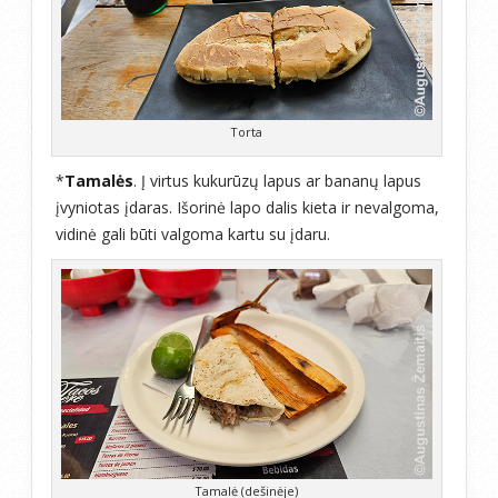
Torta
*
Tamalės
. Į virtus kukurūzų lapus ar bananų lapus
įvyniotas įdaras. Išorinė lapo dalis kieta ir nevalgoma,
vidinė gali būti valgoma kartu su įdaru.
Tamalė (dešinėje)