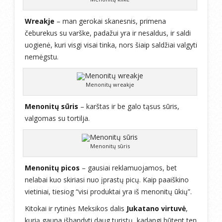
Wreakje
– man gerokai skanesnis, primena
čeburekus su varške, padažui yra ir nesaldus, ir saldi
uogienė, kuri visgi visai tinka, nors šiaip saldžiai valgyti
nemėgstu.
Menonitų wreakje
Menonitų sūris
– karštas ir be galo tąsus sūris,
valgomas su tortilja.
Menonitų sūris
Menonitų picos
– gausiai reklamuojamos, bet
nelabai kuo skiriasi nuo įprastų picų. Kaip paaiškino
vietiniai, tiesiog “visi produktai yra iš menonitų ūkių”.
Kitokai ir rytinės Meksikos dalis
Jukatano virtuvė
,
kurią gauna išbandyti daug turistų, kadangi būtent ten