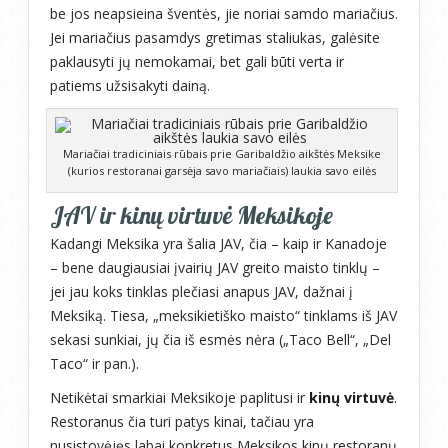
be jos neapsieina šventės, jie noriai samdo mariačius.
Jei mariačius pasamdys gretimas staliukas, galėsite
paklausyti jų nemokamai, bet gali būti verta ir
patiems užsisakyti dainą.
Mariačiai tradiciniais rūbais prie Garibaldžio aikštės Meksike
(kurios restoranai garsėja savo mariačiais) laukia savo eilės
JAV ir kinų virtuvė Meksikoje
Kadangi Meksika yra šalia JAV, čia – kaip ir Kanadoje
– bene daugiausiai įvairių JAV greito maisto tinklų –
jei jau koks tinklas plečiasi anapus JAV, dažnai į
Meksiką. Tiesa, „meksikietiško maisto“ tinklams iš JAV
sekasi sunkiai, jų čia iš esmės nėra („Taco Bell“, „Del
Taco“ ir pan.).
Netikėtai smarkiai Meksikoje paplitusi ir
kinų virtuvė
.
Restoranus čia turi patys kinai, tačiau yra
nusistovėjęs labai konkretus Meksikos kinų restoranų