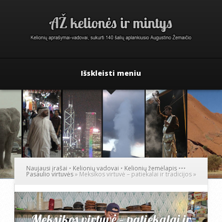
Išskleisti meniu
Naujausi įrašai
•
Kelionių vadovai
•
Kelionių žemėlapis
•
•
•
Pasaulio virtuvės
»
Meksikos virtuvė – patiekalai ir tradicijos
»
Meksikos virtuvė – patiekalai ir