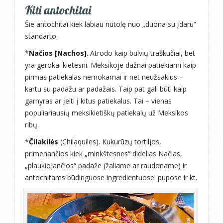
Kiti antochitai
Šie antochitai kiek labiau nutolę nuo „duona su įdaru“
standarto.
*
Načios [Nachos]
. Atrodo kaip bulvių traškučiai, bet
yra gerokai kietesni. Meksikoje dažnai patiekiami kaip
pirmas patiekalas nemokamai ir net neužsakius –
kartu su padažu ar padažais. Taip pat gali būti kaip
garnyras ar įeiti į kitus patiekalus. Tai – vienas
populiariausių meksikietiškų patiekalų už Meksikos
ribų.
*
Čilakilės
(Chilaquiles). Kukurūzų tortiljos,
primenančios kiek „minkštesnes“ didelias Načias,
„plaukiojančios“ padaže (žaliame ar raudoname) ir
antochitams būdinguose ingredientuose: pupose ir kt.