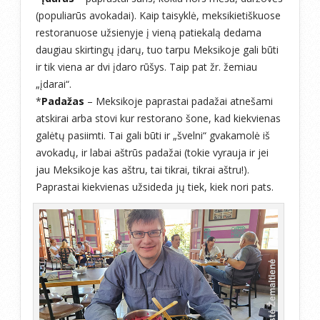
(populiarūs avokadai). Kaip taisyklė, meksikietiškuose
restoranuose užsienyje į vieną patiekalą dedama
daugiau skirtingų įdarų, tuo tarpu Meksikoje gali būti
ir tik viena ar dvi įdaro rūšys. Taip pat žr. žemiau
„įdarai“.
*
Padažas
– Meksikoje paprastai padažai atnešami
atskirai arba stovi kur restorano šone, kad kiekvienas
galėtų pasiimti. Tai gali būti ir „švelni“ gvakamolė iš
avokadų, ir labai aštrūs padažai (tokie vyrauja ir jei
jau Meksikoje kas aštru, tai tikrai, tikrai aštru!).
Paprastai kiekvienas užsideda jų tiek, kiek nori pats.