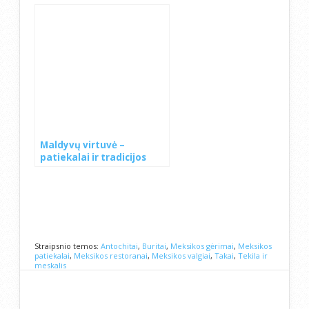
Maldyvų virtuvė –
patiekalai ir tradicijos
Straipsnio temos:
Antochitai
,
Buritai
,
Meksikos gėrimai
,
Meksikos
patiekalai
,
Meksikos restoranai
,
Meksikos valgiai
,
Takai
,
Tekila ir
meskalis