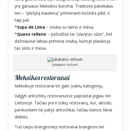
yra garsiausi Meksikos kurortai. Tradicinis patiekalas
ten – “plėšytą kiaulieną” primenanti kočinita pibil, o
taip pat:
*
Sopa de Lima
– sriuba su laimu ir mėsa.
*
Queso relleno
– pažodžiui tai “įdarytas sūris”, bet
dažniausiai labiau primena sriubą, kurioje plaukioja
tas sūris ir mėsa.
Jukatano virtuvė
Meksikos restoranai
Meksikoje restoranai be galo įvairių kategorijų.
Valgyti antochitų restoranuose paprastai pigiau nei
Lietuvoje. Tačiau yra ir tokių restoranų, kur, atrodo,
parduodami tie patys antochitai, tačiau kainos tikrai
didelės.
Tuo tarpu brangesnieji restoranai brangesni nei