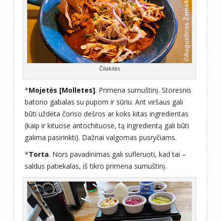
Čilakilės
*
Mojetės [Molletes]
. Primena sumuštinį. Storesnis
batono gabalas su pupom ir sūriu. Ant viršaus gali
būti uždėta čoriso dešros ar koks kitas ingredientas
(kaip ir kituose antochituose, tą ingredientą gali būti
galima pasirinkti). Dažnai valgomas pusryčiams.
*
Torta
. Nors pavadinimas gali sufleruoti, kad tai –
saldus patiekalas, iš tikro primena sumuštinį.