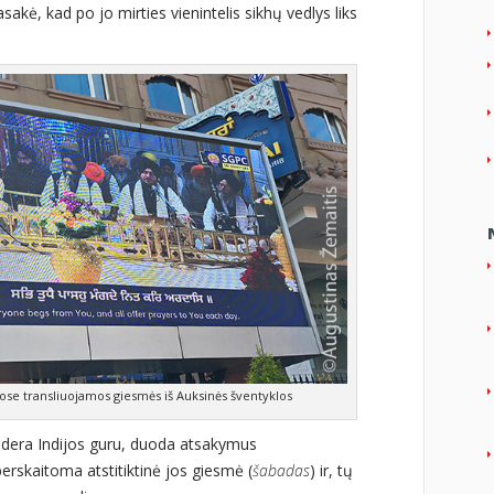
kė, kad po jo mirties vienintelis sikhų vedlys liks
se transliuojamos giesmės iš Auksinės šventyklos
p dera Indijos guru, duoda atsakymus
perskaitoma atstitiktinė jos giesmė (
šabadas
) ir, tų