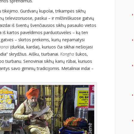
dienos sprendimus.
 tikėjimo. Gurdvarų kupolai, trikampės sikhų
nų televizoriuose, paskui – ir milžiniškuose gatvių
izdai iš šventų švenčiausios sikhų pasaulio vietos
ta iš kartos paveldimos parduotuvėlės – ką ten
s gatvės – skirtos prekėms, kurių nepamatysi
panai
(durklai, kardai), kuriuos čia sikhai nešiojasi
India” skrydžius. Aišku, tiurbanai.
Kangha
šukos,
o tiurbanu. Senoviniai sikhų karių rūbai, kuriuos
antys savo giminių tradicijomis. Metaliniai indai –