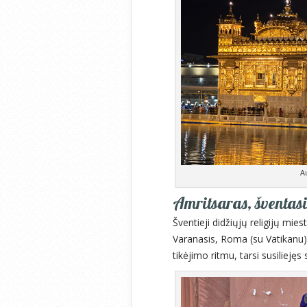
A
Amritsaras, šventasi
Šventieji didžiųjų religijų mies
Varanasis, Roma (su Vatikanu
tikėjimo ritmu, tarsi susilieję