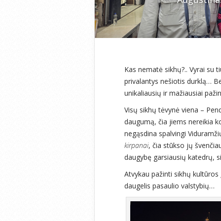
Kas nematė sikhų?.. Vyrai su t
privalantys nešiotis durklą… B
unikaliausių ir mažiausiai paži
Visų sikhų tėvynė viena – Pendž
daugumą, čia jiems nereikia kov
negąsdina spalvingi Viduramžių
kirpanai
, čia stūkso jų švenčia
daugybę garsiausių katedrų, 
Atvykau pažinti sikhų kultūros 
daugelis pasaulio valstybių…