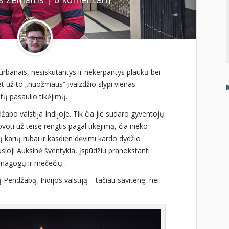
iurbanais, nesiskutantys ir nekerpantys plaukų bei
et už to „nuožmaus“ įvaizdžio slypi vienas
ntų pasaulio tikėjimų.
abo valstija Indijoje. Tik čia jie sudaro gyventojų
oti už teisę rengtis pagal tikėjimą, čia nieko
 karių rūbai ir kasdien dėvimi kardo dydžio
usioji Auksinė šventykla, įspūdžiu pranokstanti
sinagogų ir mečečių…
į Pendžabą, Indijos valstiją – tačiau savitenę, nei