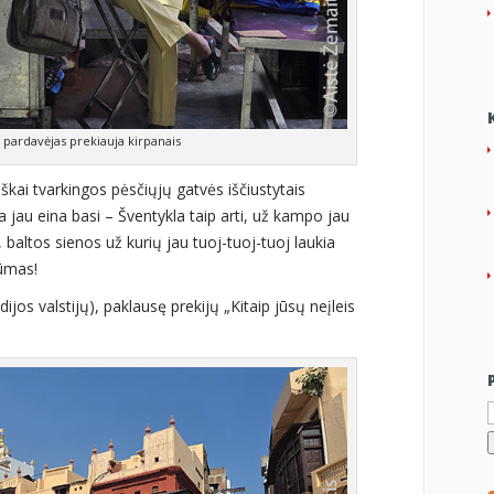
 pardavėjas prekiauja kirpanais
škai tvarkingos pėsčiųjų gatvės iščiustytais
ia jau eina basi – Šventykla taip arti, už kampo jau
baltos sienos už kurių jau tuoj-tuoj-tuoj laukia
rūmas!
ndijos valstijų), paklausę prekijų „Kitaip jūsų neįleis
I