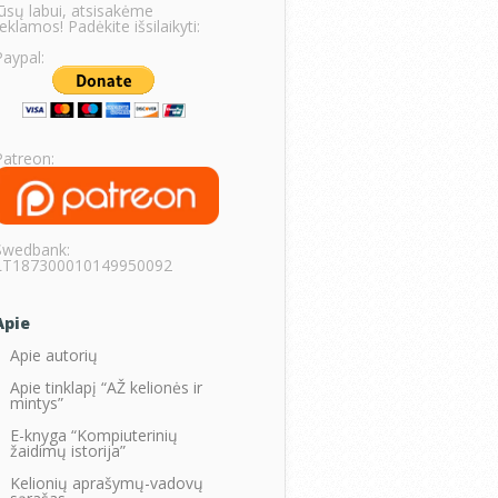
Jūsų labui, atsisakėme
eklamos! Padėkite išsilaikyti:
Paypal:
Patreon:
Swedbank:
LT187300010149950092
Apie
Apie autorių
Apie tinklapį “AŽ kelionės ir
mintys”
E-knyga “Kompiuterinių
žaidimų istorija”
Kelionių aprašymų-vadovų