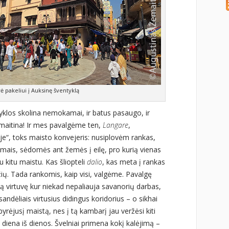
ė pakeliui į Auksinę šventyklą
ntyklos skolina nemokamai, ir batus pasaugo, ir
amaitina! Ir mes pavalgėme ten,
Langare
,
oje“, toks maisto konvejeris: nusiplovėm rankas,
nimais, sėdomės ant žemės į eilę, pro kurią vienas
u kitu maistu. Kas šliopteli
dalio
, kas meta į rankas
žių. Tada rankomis, kaip visi, valgėme. Pavalgę
ą virtuvę kur niekad nepaliauja savanorių darbas,
ndėliais virtusius didingus koridorius – o sikhai
ėjusį maistą, nes į tą kambarį jau veržėsi kiti
t, diena iš dienos. Švelniai primena kokį kalėjimą –