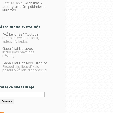
Kate M.
apie
Gdanskas –
atstatytas prūsų didmiestis-
kurortas
Kitos mano svetainės
"AŽ kelionės" Youtube
–
mano interviu, kelionių
video, TV laidos
Gabalėliai Lietuvos
–
lietuviškas paveldas
užsienyje
Gabalėliai Lietuvos: istorijos
Ekspedicijų lietuviškais
pasaulio keliais dienoraščiai
Paieška svetainėje
eškoti: