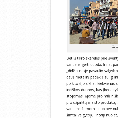
Gatv
Bet iš tikro skareles prie šve
vandens gerti duoda. Ir net p
„didžiausioje pasaulio valgykl
davė metalinį padėklą su įgili
po kito ėjo sikhai, kiekvienas s
indiškos duonos, kas įberia ry
stojomės, ėjome pro milžinišk
pro užpirktų maisto produktų sa
vandens žarnomis nuplovė nubyr
šimtai valgytojų, ir taip nuola