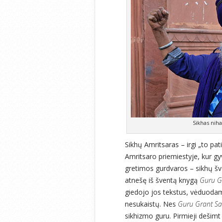
Sikhas nih
Sikhų Amritsaras – irgi „to pat
Amritsaro priemiestyje, kur g
gretimos gurdvaros – sikhų šve
atnešę iš šventą knygą
Guru G
giedojo jos tekstus, vėduodami
nesukaistų. Nes
Guru Grant Sa
sikhizmo guru. Pirmieji dešim