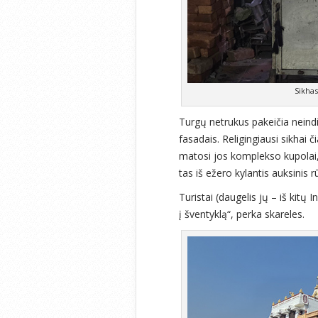
Sikhas
Turgų netrukus pakeičia neindi
fasadais. Religingiausi sikhai č
matosi jos komplekso kupolai, 
tas iš ežero kylantis auksinis 
Turistai (daugelis jų – iš kitų I
į šventyklą“, perka skareles.