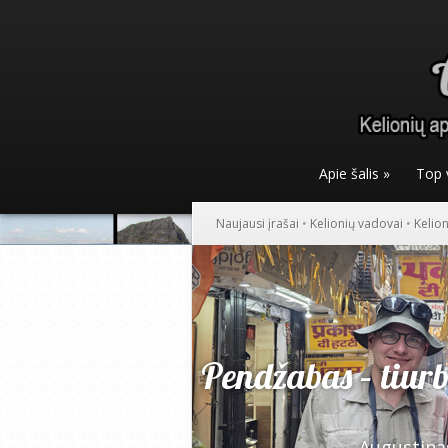
Apie šalis
»
Top 
Naujausi įrašai
•
Kelionių vadovai
•
Kelio
Pendžabas – tiurb
Augustina