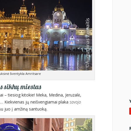
uksinė šventykla Amritsare
s sikhų miestas
tai – tiesiog kitokie! Meka, Medina, Jeruzalė,
)… Kiekvienas jų neišvengiamai plaka
savojo
s su juo į amžiną santuoką.