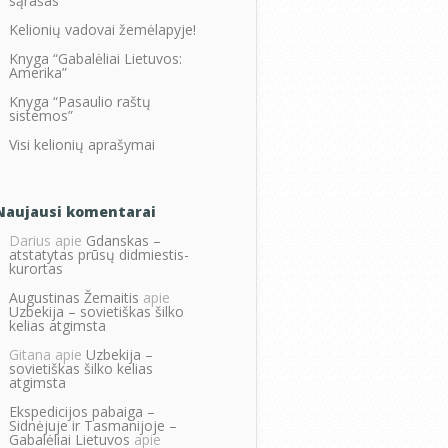
sąrašas
Kelionių vadovai žemėlapyje!
Knyga “Gabalėliai Lietuvos:
Amerika”
Knyga “Pasaulio raštų
sistemos”
Visi kelionių aprašymai
Naujausi komentarai
Darius
apie
Gdanskas –
atstatytas prūsų didmiestis-
kurortas
Augustinas Žemaitis
apie
Uzbekija – sovietiškas šilko
kelias atgimsta
Gitana
apie
Uzbekija –
sovietiškas šilko kelias
atgimsta
Ekspedicijos pabaiga –
Sidnėjuje ir Tasmanijoje –
Gabalėliai Lietuvos
apie