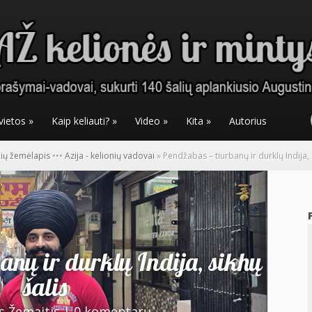
vietos
»
Kaip keliauti?
»
Video
»
Kita
»
Autorius
nių žemėlapis
•
•
•
Azija - kelionių vadovai
»
Pendžabas – tiurbanų ir durklų Indija, 
anų ir durklų Indija, sikhų
šalis
s Žemaitis
|
0 komentarų