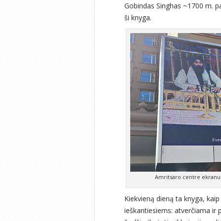
Gobindas Singhas ~1700 m. pasa
ši knyga.
Amritsaro centre ekranuo
Kiekvieną dieną ta knyga, kai
ieškantiesiems: atverčiama ir 