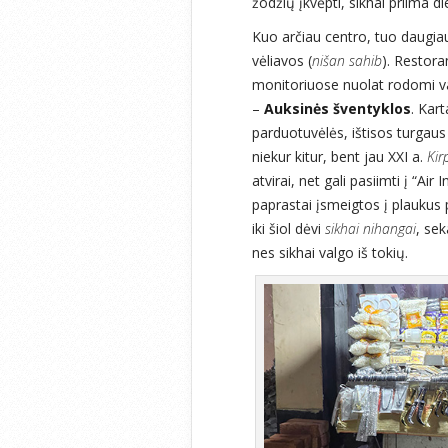
žodžių įkvėpti, sikhai priima 
Kuo arčiau centro, tuo daugiau
vėliavos (
nišan sahib
). Restora
monitoriuose nuolat rodomi va
–
Auksinės šventyklos
. Kar
parduotuvėlės, ištisos turgau
niekur kitur, bent jau XXI a.
Kir
atvirai, net gali pasiimti į “Air 
paprastai įsmeigtos į plaukus p
iki šiol dėvi
sikhai nihangai
, sek
nes sikhai valgo iš tokių.