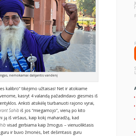
r
angas, nemokamai dalijantis vandenį
ies kalibro“ tikėjimo užtaisas! Net ir atokiame
yvenome, kasryt 4 valandą pažadindavo giesmės iš
ntyklos. Anksti atsikėlę tiurbanuoti rajono vyrai,
rant Sahib
iš jos “miegamojo”, vieną po kito
 ją iš viršaus, kaip kokį maharadžą, kad
hib
visad gerbiama kaip žmogus – vienuoliktasis
t guru ir buvo žmonės, bet dešimtasis guru