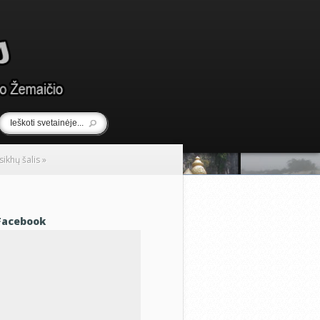
sikhų šalis
»
Facebook