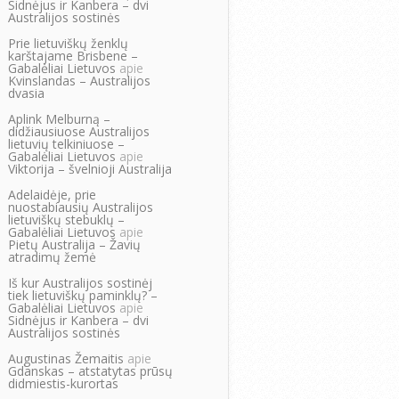
Sidnėjus ir Kanbera – dvi
Australijos sostinės
Prie lietuviškų ženklų
karštajame Brisbene –
Gabalėliai Lietuvos
apie
Kvinslandas – Australijos
dvasia
Aplink Melburną –
didžiausiuose Australijos
lietuvių telkiniuose –
Gabalėliai Lietuvos
apie
Viktorija – švelnioji Australija
Adelaidėje, prie
nuostabiausių Australijos
lietuviškų stebuklų –
Gabalėliai Lietuvos
apie
Pietų Australija – Žavių
atradimų žemė
Iš kur Australijos sostinėj
tiek lietuviškų paminklų? –
Gabalėliai Lietuvos
apie
Sidnėjus ir Kanbera – dvi
Australijos sostinės
Augustinas Žemaitis
apie
Gdanskas – atstatytas prūsų
didmiestis-kurortas