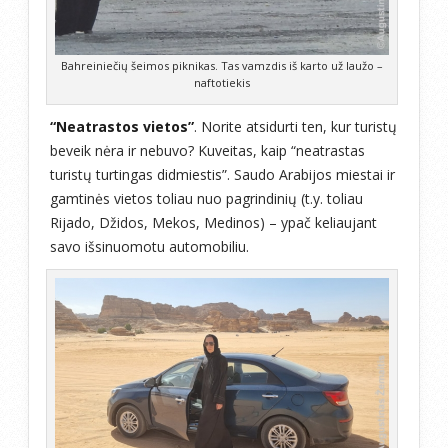
Bahreiniečių šeimos piknikas. Tas vamzdis iš karto už laužo –
naftotiekis
“Neatrastos vietos”
. Norite atsidurti ten, kur turistų
beveik nėra ir nebuvo? Kuveitas, kaip “neatrastas
turistų turtingas didmiestis”. Saudo Arabijos miestai ir
gamtinės vietos toliau nuo pagrindinių (t.y. toliau
Rijado, Džidos, Mekos, Medinos) – ypač keliaujant
savo išsinuomotu automobiliu.