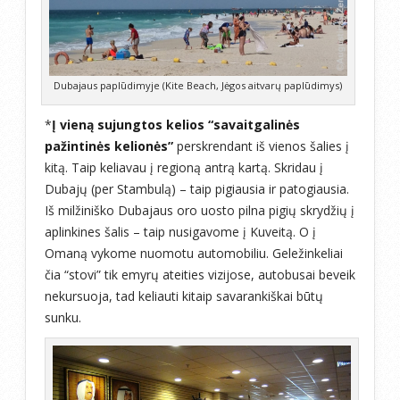
Dubajaus paplūdimyje (Kite Beach, Jėgos aitvarų paplūdimys)
*
Į vieną sujungtos kelios “savaitgalinės
pažintinės kelionės”
perskrendant iš vienos šalies į
kitą. Taip keliavau į regioną antrą kartą. Skridau į
Dubajų (per Stambulą) – taip pigiausia ir patogiausia.
Iš milžiniško Dubajaus oro uosto pilna pigių skrydžių į
aplinkines šalis – taip nusigavome į Kuveitą. O į
Omaną vykome nuomotu automobiliu. Geležinkeliai
čia “stovi” tik emyrų ateities vizijose, autobusai beveik
nekursuoja, tad keliauti kitaip savarankiškai būtų
sunku.