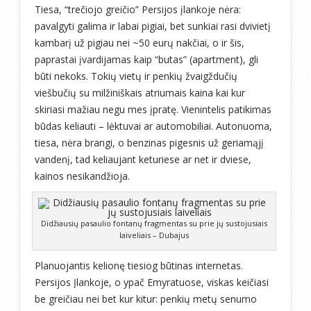
Tiesa, “trečiojo greičio” Persijos įlankoje nėra:
pavalgyti galima ir labai pigiai, bet sunkiai rasi dvivietį
kambarį už pigiau nei ~50 eurų nakčiai, o ir šis,
paprastai įvardijamas kaip “butas” (apartment), gli
būti nekoks. Tokių vietų ir penkių žvaigždučių
viešbučių su milžiniškais atriumais kaina kai kur
skiriasi mažiau negu mes įpratę. Vienintelis patikimas
būdas keliauti – lėktuvai ar automobiliai. Autonuoma,
tiesa, nėra brangi, o benzinas pigesnis už geriamąjį
vandenį, tad keliaujant keturiese ar net ir dviese,
kainos nesikandžioja.
Didžiausių pasaulio fontanų fragmentas su prie jų sustojusiais
laiveliais – Dubajus
Planuojantis kelionę tiesiog būtinas internetas.
Persijos Įlankoje, o ypač Emyratuose, viskas keičiasi
be greičiau nei bet kur kitur: penkių metų senumo