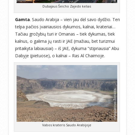
Dubajaus Šeicho Zajedo kelias
Gamta
. Saudo Arabija – vien jau dėl savo dydžio. Ten
telpa pačios įvairiausios dykumos, kalnai, krateriai…
Tačiau grožybių turi ir Omanas – tiek dykumas, tiek
kalnus, o galima jų rasti ir JAE (mažiau, bet turizmui
pritaikyta labiausiai) – iš JAE, dykuma “stipriausia” Abu
Dabyje (pietuose), o kalnai – Ras Al Chaimoje.
Vabos krateris Saudo Arabijoje