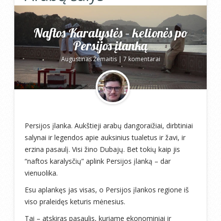
Naftos Karalystės – kelionės po
Persijos įlanką
Augustinas Žemaitis
|
7 komentarai
Persijos įlanka. Aukštieji arabų dangoraižiai, dirbtiniai
salynai ir legendos apie auksinius tualetus ir žavi, ir
erzina pasaulį. Visi žino Dubajų. Bet tokių kaip jis
“naftos karalysčių” aplink Persijos įlanką – dar
vienuolika.
Esu aplankęs jas visas, o Persijos įlankos regione iš
viso praleidęs keturis mėnesius.
Tai – atskiras pasaulis, kuriame ekonominiai ir