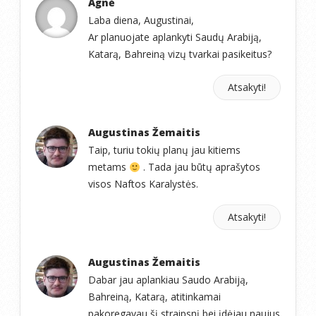
Agnė
Laba diena, Augustinai,
Ar planuojate aplankyti Saudų Arabiją,
Katarą, Bahreiną vizų tvarkai pasikeitus?
Atsakyti!
Augustinas Žemaitis
Taip, turiu tokių planų jau kitiems
metams
. Tada jau būtų aprašytos
visos Naftos Karalystės.
Atsakyti!
Augustinas Žemaitis
Dabar jau aplankiau Saudo Arabiją,
Bahreiną, Katarą, atitinkamai
pakoregavau šį straipsnį bei įdėjau naujus