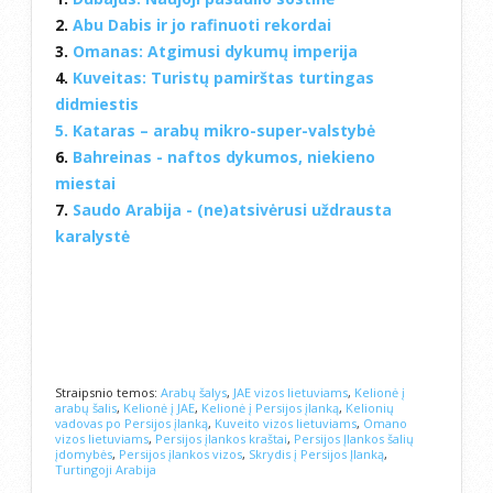
2.
Abu Dabis ir jo rafinuoti rekordai
3.
Omanas: Atgimusi dykumų imperija
4.
Kuveitas: Turistų pamirštas turtingas
didmiestis
5.
Kataras – arabų mikro-super-valstybė
6.
Bahreinas - naftos dykumos, niekieno
miestai
7.
Saudo Arabija - (ne)atsivėrusi uždrausta
karalystė
Straipsnio temos:
Arabų šalys
,
JAE vizos lietuviams
,
Kelionė į
arabų šalis
,
Kelionė į JAE
,
Kelionė į Persijos įlanką
,
Kelionių
vadovas po Persijos įlanką
,
Kuveito vizos lietuviams
,
Omano
vizos lietuviams
,
Persijos įlankos kraštai
,
Persijos Įlankos šalių
įdomybės
,
Persijos įlankos vizos
,
Skrydis į Persijos Įlanką
,
Turtingoji Arabija