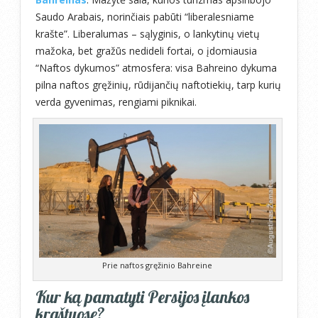
Saudo Arabais, norinčiais pabūti “liberalesniame
krašte”. Liberalumas – sąlyginis, o lankytinų vietų
mažoka, bet gražūs nedideli fortai, o įdomiausia
“Naftos dykumos” atmosfera: visa Bahreino dykuma
pilna naftos gręžinių, rūdijančių naftotiekių, tarp kurių
verda gyvenimas, rengiami piknikai.
Prie naftos gręžinio Bahreine
Kur ką pamatyti Persijos įlankos
kraštuose?