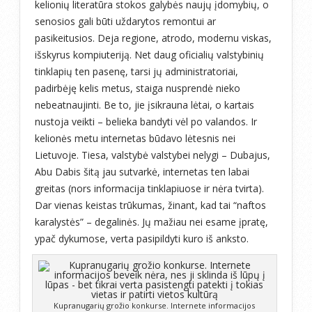
kelionių literatūra stokos galybės naujų įdomybių, o
senosios gali būti uždarytos remontui ar
pasikeitusios. Deja regione, atrodo, modernu viskas,
išskyrus kompiuteriją. Net daug oficialių valstybinių
tinklapių ten pasenę, tarsi jų administratoriai,
padirbėję kelis metus, staiga nusprendė nieko
nebeatnaujinti. Be to, jie įsikrauna lėtai, o kartais
nustoja veikti – belieka bandyti vėl po valandos. Ir
kelionės metu internetas būdavo lėtesnis nei
Lietuvoje. Tiesa, valstybė valstybei nelygi – Dubajus,
Abu Dabis šitą jau sutvarkė, internetas ten labai
greitas (nors informacija tinklapiuose ir nėra tvirta).
Dar vienas keistas trūkumas, žinant, kad tai “naftos
karalystės” – degalinės. Jų mažiau nei esame įpratę,
ypač dykumose, verta pasipildyti kuro iš anksto.
Kupranugarių grožio konkurse. Internete informacijos