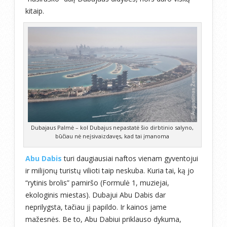
kitaip.
Dubajaus Palmė – kol Dubajus nepastatė šio dirbtinio salyno,
būčiau nė neįsivaizdavęs, kad tai įmanoma
Abu Dabis
turi daugiausiai naftos vienam gyventojui
ir milijonų turistų vilioti taip neskuba. Kuria tai, ką jo
“rytinis brolis” pamiršo (Formulė 1, muziejai,
ekologinis miestas). Dubajui Abu Dabis dar
neprilygsta, tačiau jį papildo. Ir kainos jame
mažesnės. Be to, Abu Dabiui priklauso dykuma,