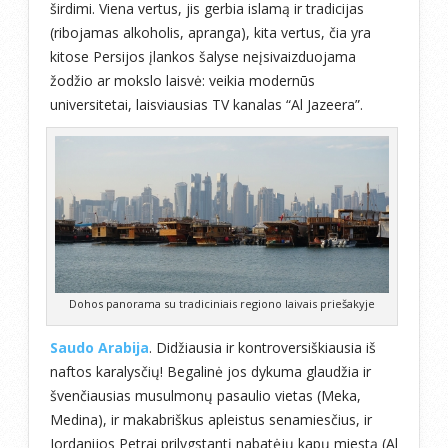
širdimi. Viena vertus, jis gerbia islamą ir tradicijas
(ribojamas alkoholis, apranga), kita vertus, čia yra
kitose Persijos įlankos šalyse neįsivaizduojama
žodžio ar mokslo laisvė: veikia modernūs
universitetai, laisviausias TV kanalas “Al Jazeera”.
Dohos panorama su tradiciniais regiono laivais priešakyje
Saudo Arabija
. Didžiausia ir kontroversiškiausia iš
naftos karalysčių! Begalinė jos dykuma glaudžia ir
švenčiausias musulmonų pasaulio vietas (Meka,
Medina), ir makabriškus apleistus senamiesčius, ir
Jordanijos Petrai prilygstantį nabatėjų kapų miestą (Al