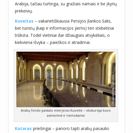
Arabija, tačiau turtinga, su gražiais namais ir be įkyrių
prekeivių.
Kuveitas
– vakarietiškiausia Persijos Įlankos šalis,
bet turistų (kaip ir informacijos jiems) ten stebėtinai
trūksta. Todėl vietiniai dar džiaugiasi atvykėliais, o
kiekviena išvyka – paieškos ir atradimai.
Arabų fondo pastato interjeras Kuveite – ekskursija buvo
asmeninė ir nemokama
Kataras
priešingai – panoro tapti arabų pasaulio