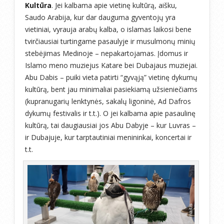
Kultūra
. Jei kalbama apie vietinę kultūrą, aišku,
Saudo Arabija, kur dar dauguma gyventojų yra
vietiniai, vyrauja arabų kalba, o islamas laikosi bene
tvirčiausiai turtingame pasaulyje ir musulmonų minių
stebėjimas Medinoje – nepakartojamas. Įdomus ir
Islamo meno muziejus Katare bei Dubajaus muziejai.
Abu Dabis – puiki vieta patirti “gyvąją” vietinę dykumų
kultūrą, bent jau minimaliai pasiekiamą užsieniečiams
(kupranugarių lenktynės, sakalų ligoninė, Ad Dafros
dykumų festivalis ir t.t.). O jei kalbama apie pasaulinę
kultūrą, tai daugiausiai jos Abu Dabyje – kur Luvras –
ir Dubajuje, kur tarptautiniai menininkai, koncertai ir
t.t.