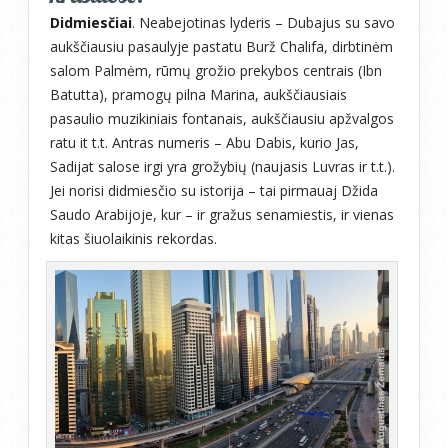
Didmiesčiai
. Neabejotinas lyderis – Dubajus su savo
aukščiausiu pasaulyje pastatu Burž Chalifa, dirbtinėm
salom Palmėm, rūmų grožio prekybos centrais (Ibn
Batutta), pramogų pilna Marina, aukščiausiais
pasaulio muzikiniais fontanais, aukščiausiu apžvalgos
ratu it t.t. Antras numeris – Abu Dabis, kurio Jas,
Sadijat salose irgi yra grožybių (naujasis Luvras ir t.t.).
Jei norisi didmiesčio su istorija – tai pirmauaj Džida
Saudo Arabijoje, kur – ir gražus senamiestis, ir vienas
kitas šiuolaikinis rekordas.