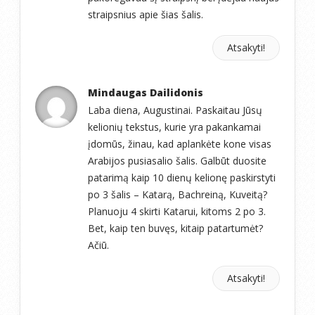
straipsnius apie šias šalis.
Atsakyti!
Mindaugas Dailidonis
Laba diena, Augustinai. Paskaitau Jūsų
kelionių tekstus, kurie yra pakankamai
įdomūs, žinau, kad aplankėte kone visas
Arabijos pusiasalio šalis. Galbūt duosite
patarimą kaip 10 dienų kelionę paskirstyti
po 3 šalis – Katarą, Bachreiną, Kuveitą?
Planuoju 4 skirti Katarui, kitoms 2 po 3.
Bet, kaip ten buvęs, kitaip patartumėt?
Ačiū.
Atsakyti!