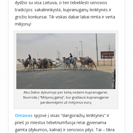
dydžio su visa Lietuva, o ten tebeklesti senosios
tradicijos: sakalininkystė, kupranugarių lenktynės ir
grožio konkursai. Tik viskas dabar labai rimta ir verta
milijonų!
Abu Dabio dykumoje per kelią vedami kupranugariai.
Nuoroda į “Milijonų gatvę”, kur gražiausi kupranugariai
pardavinėjami už milijonus eurų
Omanas
spjovė į visas “dangoraižių lenktynes” ir
prieš jo miestus tebetriumfuoja retai gyvenama
gamta (dykumos, kalnai) ir senosios pilys. Tai – tikra