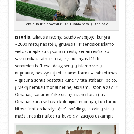
Sakalai laukia procedūrų Abu Dabio sakalų ligoninėje
Istorija
. Giliausia istorija Saudo Arabijoje, kur yra
~2000 metų nabatėjų griuvėsiai, ir senosios islamo
vietos, ir apleisti dykumų miestų senamiesčiai su
savo unikalia atmosfera, ir įspūdingas Džidos
senamiestis. Tiesa, daug senųjų islamo vietų
nugriauta, nes vyraujanti islamo forma – vahabizmas
– griauna senus pastatus kurie “virsta stabais”, be to,
į Meką nemusulmonai net neįleidžiami. Istorija žavi ir
Omanas, kuriame išlikę didingų senų fortų (juk
Omanas kadaise buvo kolonijinė imperija), tuo tarpu
kitose “naftos karalystėse” įspūdingų istorinių vietų
mažai, nes iki naftos tai buvo civilizacijos užkampiai.