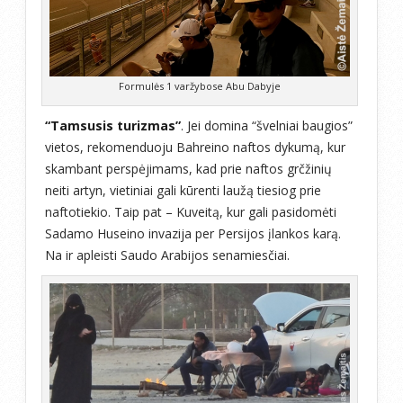
Formulės 1 varžybose Abu Dabyje
“Tamsusis turizmas”
. Jei domina “švelniai baugios”
vietos, rekomenduoju Bahreino naftos dykumą, kur
skambant perspėjimams, kad prie naftos grčžinių
neiti artyn, vietiniai gali kūrenti laužą tiesiog prie
naftotiekio. Taip pat – Kuveitą, kur gali pasidomėti
Sadamo Huseino invazija per Persijos įlankos karą.
Na ir apleisti Saudo Arabijos senamiesčiai.