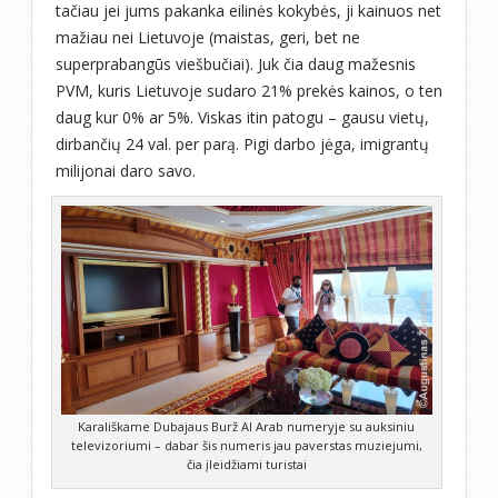
tačiau jei jums pakanka eilinės kokybės, ji kainuos net
mažiau nei Lietuvoje (maistas, geri, bet ne
superprabangūs viešbučiai). Juk čia daug mažesnis
PVM, kuris Lietuvoje sudaro 21% prekės kainos, o ten
daug kur 0% ar 5%. Viskas itin patogu – gausu vietų,
dirbančių 24 val. per parą. Pigi darbo jėga, imigrantų
milijonai daro savo.
Karališkame Dubajaus Burž Al Arab numeryje su auksiniu
televizoriumi – dabar šis numeris jau paverstas muziejumi,
čia įleidžiami turistai