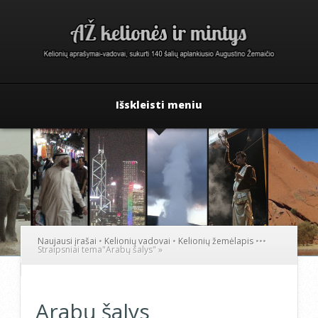
Išskleisti meniu
Naujausi įrašai
•
Kelionių vadovai
•
Kelionių žemėlapis
•
•
•
Straipsniai tema
"
Arabų šalys"
»
Arabų šalys