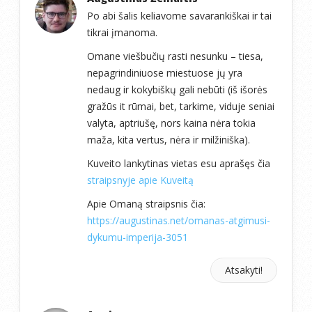
Po abi šalis keliavome savarankiškai ir tai
tikrai įmanoma.
Omane viešbučių rasti nesunku – tiesa,
nepagrindiniuose miestuose jų yra
nedaug ir kokybiškų gali nebūti (iš išorės
gražūs it rūmai, bet, tarkime, viduje seniai
valyta, aptriušę, nors kaina nėra tokia
maža, kita vertus, nėra ir milžiniška).
Kuveito lankytinas vietas esu aprašęs čia
straipsnyje apie Kuveitą
Apie Omaną straipsnis čia:
https://augustinas.net/omanas-atgimusi-
dykumu-imperija-3051
Atsakyti!