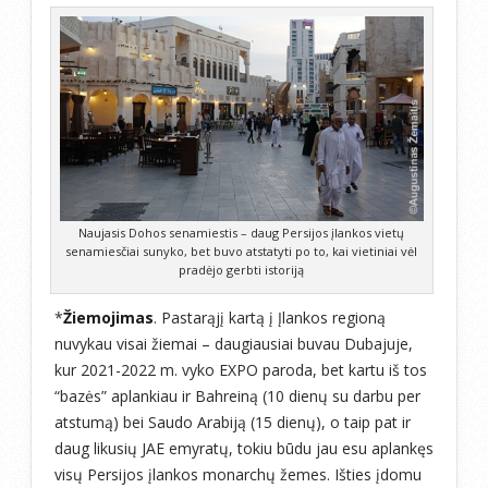
Naujasis Dohos senamiestis – daug Persijos įlankos vietų
senamiesčiai sunyko, bet buvo atstatyti po to, kai vietiniai vėl
pradėjo gerbti istoriją
*
Žiemojimas
. Pastarąjį kartą į Įlankos regioną
nuvykau visai žiemai – daugiausiai buvau Dubajuje,
kur 2021-2022 m. vyko EXPO paroda, bet kartu iš tos
“bazės” aplankiau ir Bahreiną (10 dienų su darbu per
atstumą) bei Saudo Arabiją (15 dienų), o taip pat ir
daug likusių JAE emyratų, tokiu būdu jau esu aplankęs
visų Persijos įlankos monarchų žemes. Išties įdomu