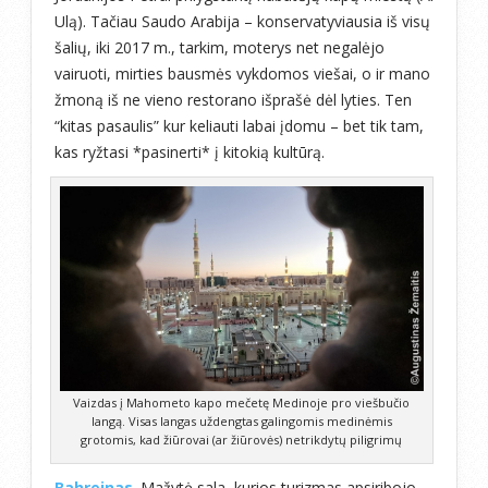
Ulą). Tačiau Saudo Arabija – konservatyviausia iš visų
šalių, iki 2017 m., tarkim, moterys net negalėjo
vairuoti, mirties bausmės vykdomos viešai, o ir mano
žmoną iš ne vieno restorano išprašė dėl lyties. Ten
“kitas pasaulis” kur keliauti labai įdomu – bet tik tam,
kas ryžtasi *pasinerti* į kitokią kultūrą.
Vaizdas į Mahometo kapo mečetę Medinoje pro viešbučio
langą. Visas langas uždengtas galingomis medinėmis
grotomis, kad žiūrovai (ar žiūrovės) netrikdytų piligrimų
Bahreinas
. Mažytė sala, kurios turizmas apsiribojo