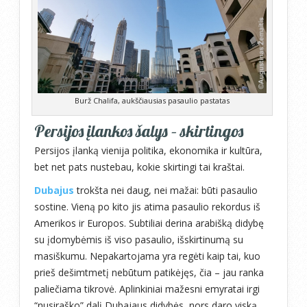
Burž Chalifa, aukščiausias pasaulio pastatas
Persijos įlankos šalys – skirtingos
Persijos įlanką vienija politika, ekonomika ir kultūra,
bet net pats nustebau, kokie skirtingi tai kraštai.
Dubajus
trokšta nei daug, nei mažai: būti pasaulio
sostine. Vieną po kito jis atima pasaulio rekordus iš
Amerikos ir Europos. Subtiliai derina arabišką didybę
su įdomybėmis iš viso pasaulio, išskirtinumą su
masiškumu. Nepakartojama yra regėti kaip tai, kuo
prieš dešimtmetį nebūtum patikėjęs, čia – jau ranka
paliečiama tikrovė. Aplinkiniai mažesni emyratai irgi
“nusiraško” dalį Dubajaus didybės, nors daro viską