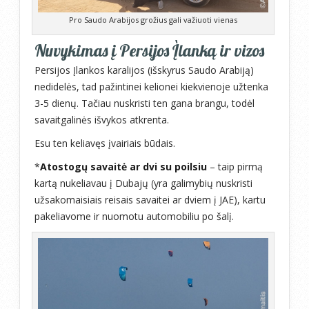
Pro Saudo Arabijos grožius gali važiuoti vienas
Nuvykimas į Persijos Įlanką ir vizos
Persijos Įlankos karalijos (išskyrus Saudo Arabiją)
nedidelės, tad pažintinei kelionei kiekvienoje užtenka
3-5 dienų. Tačiau nuskristi ten gana brangu, todėl
savaitgalinės išvykos atkrenta.
Esu ten keliavęs įvairiais būdais.
*
Atostogų savaitė ar dvi su poilsiu
– taip pirmą
kartą nukeliavau į Dubajų (yra galimybių nuskristi
užsakomaisiais reisais savaitei ar dviem į JAE), kartu
pakeliavome ir nuomotu automobiliu po šalį.