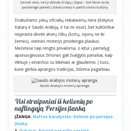
beveik nėra, nes ji sklinda iš lūpų į lūpas – bet tikrai verta
pasistengti patekti į tokias vietas ir patirti vietos kultūrą
Drabužiams jokių oficialių reikalavimų nėra (išskyrus
Katarą ir Saudo Arabiją, ir tai ne visur), bet kultūriškai
neįprasta dėvėti atvirų rūbų (šortų, sijonų ne iki
žemės), vietinės moterys prisidengia plaukus.
Mečetėse taip rengtis privaloma, o kitur į pernelyg
apsinuoginusius žmonės gali žvalgytis panašiai, kaip
Vilniuje į einančius su bikiniais ar glaudėmis. Į tuos,
kurie gerbia aprangos tradicijas, žiūrima pagarbiau.
Saudo Arabijos moterų apranga.
Visi straipsniai iš kelionių po
naftingąją Persijos įlanką
ĮŽANGA:
Naftos karalystės: Kelionė po persijos
įlanką
1.
Dubajus: Naujoji pasaulio sostinė