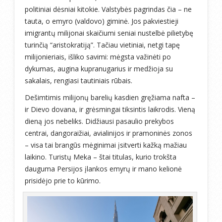
politiniai dėsniai kitokie. Valstybės pagrindas čia – ne
tauta, o emyro (valdovo) giminė. Jos pakviestieji
imigrantų milijonai skaičiumi seniai nustelbė pilietybę
turinčią “aristokratiją”. Tačiau vietiniai, netgi tapę
milijonieriais, išliko savimi: mėgsta važinėti po
dykumas, augina kupranugarius ir medžioja su
sakalais, rengiasi tautiniais rūbais.
Dešimtimis milijonų barelių kasdien gręžiama nafta –
ir Dievo dovana, ir grėsmingai tiksintis laikrodis. Vieną
dieną jos nebeliks. Didžiausi pasaulio prekybos
centrai, dangoraižiai, avialinijos ir pramoninės zonos
– visa tai brangūs mėginimai įsitverti kažką mažiau
laikino. Turistų Meka – štai titulas, kurio trokšta
dauguma Persijos įlankos emyrų ir mano kelionė
prisidėjo prie to kūrimo.