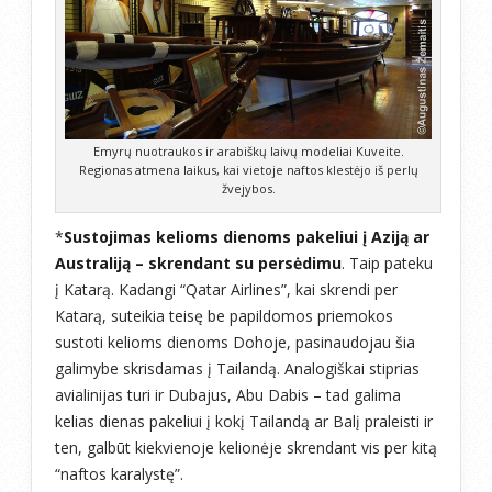
Emyrų nuotraukos ir arabiškų laivų modeliai Kuveite.
Regionas atmena laikus, kai vietoje naftos klestėjo iš perlų
žvejybos.
*
Sustojimas kelioms dienoms pakeliui į Aziją ar
Australiją – skrendant su persėdimu
. Taip pateku
į Katarą. Kadangi “Qatar Airlines”, kai skrendi per
Katarą, suteikia teisę be papildomos priemokos
sustoti kelioms dienoms Dohoje, pasinaudojau šia
galimybe skrisdamas į Tailandą. Analogiškai stiprias
avialinijas turi ir Dubajus, Abu Dabis – tad galima
kelias dienas pakeliui į kokį Tailandą ar Balį praleisti ir
ten, galbūt kiekvienoje kelionėje skrendant vis per kitą
“naftos karalystę”.