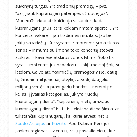
suvenyrų turgus. Yra tradicinių pramogų – pvz.
“pargriauk kupranugarį patempęs už uodegos”.
Modernūs ekranai skaičiuoja sekundes, kada
kupranugaris grius, tarsi kokiam rimtam sporte… Yra
koncertai vakare – jau tradicinės muzikos. Jau be
jokių vakariečių. Kur vyrams ir moterims yra atskiros
zonos – ir mums su žmona teko koncertą stebėti
atskirai. Ir kavinėse atskiros zonos lytims. Šoko tik
vyrai – moterims juk nepadoru – tokį tradicinį šokį su
lazdom. Galvojate “kaimiečių pramogos”? Ne, daug
tų žmonių milijonieriai, atvykę, atvedę daugelio
milijonų vertės kupranugarių bandas – neretai po
kelias, į įvairias kategorijas. Juk yra “juodų
kupranugarių diena”, “septynerių metų amžiaus
kupranugarių diena” ir t.t., ir kiekvieną dieną šimtai ar
tūkstančiai kupranugarių, kai kurie atvesti net iš
Saudo Arabijos
ar
Kuveito
. Abu Dabis ir Persijos
įlankos regionas – viena tų retų pasaulio vietų, kur