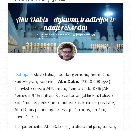
Abu Dabis – dykumų tradicijos ir
nauji rekordai
Augustinas Žemaitis
|
4 komentarai
Dubajaus
šlovė tokia, kad daug žmonių net nežino,
kad Emyratų sostinė –
Abu Dabis
(2 000 000 gyv.).
Tenykštė emyrų Al Nahjanų šeima valdo 87% JAE
žemės ir 94% naftos. Šitokie turtai gal kiek užliūliavo:
kol Dubajus perkėlinėjo fantastikos kūrinius į realybę,
Abu Dabis palaimingai klestėjo iš, rodos, amžinų
savo išteklių.
Tai jau praeitis. Abu Dabis irgi trokšta milijonų turistų,