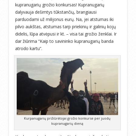
kupranugarių grožio konkursas! Kupranugarių
dalyvauja dešimtys tūkstančių, brangiausi
parduodami už milijonus eurų. Na, jei atstumas iki
pilvo aukštas, atstumas tarp priekinių ir galinių kojų
didelis, lūpa atvėpusi ir kt. – visa tai grožio ženklai. Ir
dar žiūrima “Kaip to savininko kupranugarių banda
atrodo kartu”.
Kurpanugarių prižiūrėtojai grožio konkurse per juodų
kupranugarių dieną