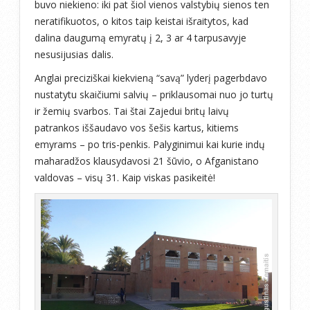
buvo niekieno: iki pat šiol vienos valstybių sienos ten
neratifikuotos, o kitos taip keistai išraitytos, kad
dalina daugumą emyratų į 2, 3 ar 4 tarpusavyje
nesusijusias dalis.
Anglai preciziškai kiekvieną “savą” lyderį pagerbdavo
nustatytu skaičiumi salvių – priklausomai nuo jo turtų
ir žemių svarbos. Tai štai Zajedui britų laivų
patrankos iššaudavo vos šešis kartus, kitiems
emyrams – po tris-penkis. Palyginimui kai kurie indų
maharadžos klausydavosi 21 šūvio, o Afganistano
valdovas – visų 31. Kaip viskas pasikeitė!