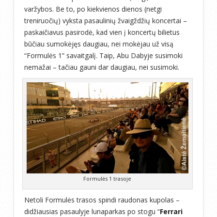
varžybos. Be to, po kiekvienos dienos (netgi
treniruočių) vyksta pasaulinių žvaigždžių koncertai –
paskaičiavus pasirodė, kad vien į koncertų bilietus
būčiau sumokėjęs daugiau, nei mokėjau už visą
“Formulės 1” savaitgalį. Taip, Abu Dabyje susimoki
nemažai – tačiau gauni dar daugiau, nei susimoki.
Formulės 1 trasoje
Netoli Formulės trasos spindi raudonas kupolas –
didžiausias pasaulyje lunaparkas po stogu “
Ferrari