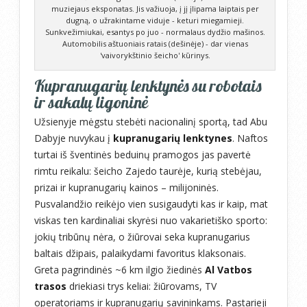
muziejaus eksponatas. Jis važiuoja, į jį įlipama laiptais per
dugną, o užrakintame viduje - keturi miegamieji.
Sunkvežimiukai, esantys po juo - normalaus dydžio mašinos.
Automobilis aštuoniais ratais (dešinėje) - dar vienas
'vaivorykštinio šeicho' kūrinys.
Kupranugarių lenktynės su robotais
ir sakalų ligoninė
Užsienyje mėgstu stebėti nacionalinį sportą, tad Abu
Dabyje nuvykau į
kupranugarių lenktynes
. Naftos
turtai iš šventinės beduinų pramogos jas pavertė
rimtu reikalu: šeicho Zajedo taurėje, kurią stebėjau,
prizai ir kupranugarių kainos – milijoninės.
Pusvalandžio reikėjo vien susigaudyti kas ir kaip, mat
viskas ten kardinaliai skyrėsi nuo vakarietiško sporto:
jokių tribūnų nėra, o žiūrovai seka kupranugarius
baltais džipais, palaikydami favoritus klaksonais.
Greta pagrindinės ~6 km ilgio žiedinės
Al Vatbos
trasos
driekiasi trys keliai: žiūrovams, TV
operatoriams ir kupranugarių savininkams. Pastarieji