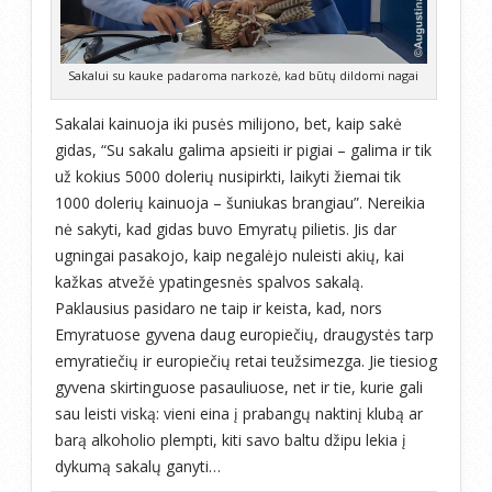
Sakalui su kauke padaroma narkozė, kad būtų dildomi nagai
Sakalai kainuoja iki pusės milijono, bet, kaip sakė
gidas, “Su sakalu galima apsieiti ir pigiai – galima ir tik
už kokius 5000 dolerių nusipirkti, laikyti žiemai tik
1000 dolerių kainuoja – šuniukas brangiau”. Nereikia
nė sakyti, kad gidas buvo Emyratų pilietis. Jis dar
ugningai pasakojo, kaip negalėjo nuleisti akių, kai
kažkas atvežė ypatingesnės spalvos sakalą.
Paklausius pasidaro ne taip ir keista, kad, nors
Emyratuose gyvena daug europiečių, draugystės tarp
emyratiečių ir europiečių retai teužsimezga. Jie tiesiog
gyvena skirtinguose pasauliuose, net ir tie, kurie gali
sau leisti viską: vieni eina į prabangų naktinį klubą ar
barą alkoholio plempti, kiti savo baltu džipu lekia į
dykumą sakalų ganyti…