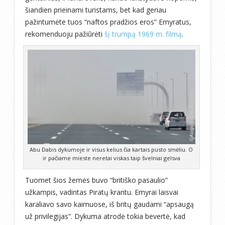
šiandien prieinami turistams, bet kad geriau
pažintumėte tuos “naftos pradžios eros” Emyratus,
rekomenduoju pažiūrėti
šį trumpą 1969 m. filmą
.
Abu Dabis dykumoje ir visus kelius čia kartais pusto smėliu. O
ir pačiame mieste neretai viskas taip švelniai gelsva
Tuomet šios žemės buvo “britiško pasaulio”
užkampis, vadintas Piratų krantu. Emyrai laisvai
karaliavo savo kaimuose, iš britų gaudami “apsaugą
už privilegijas”. Dykuma atrodė tokia bevertė, kad