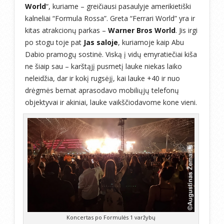
World
“, kuriame – greičiausi pasaulyje amerikietiški
kalneliai “Formula Rossa”. Greta “Ferrari World” yra ir
kitas atrakcionų parkas –
Warner Bros World
. Jis irgi
po stogu toje pat
Jas saloje
, kuriamoje kaip Abu
Dabio pramogų sostinė. Viską į vidų emyratiečiai kiša
ne šiaip sau – karštąjį pusmetį lauke niekas laiko
neleidžia, dar ir kokį rugsėjį, kai lauke +40 ir nuo
drėgmės bemat aprasodavo mobiliųjų telefonų
objektyvai ir akiniai, lauke vaikščiodavome kone vieni.
Koncertas po Formulės 1 varžybų