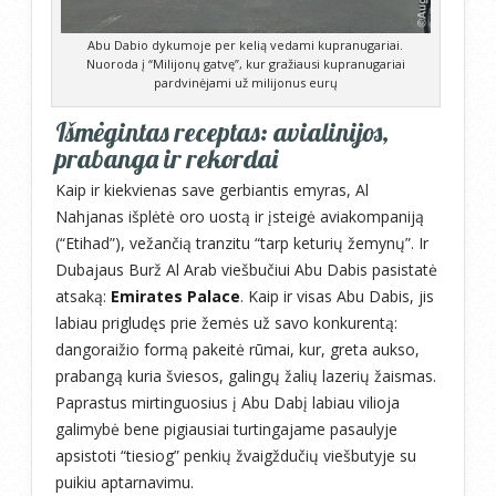
Abu Dabio dykumoje per kelią vedami kupranugariai.
Nuoroda į “Milijonų gatvę”, kur gražiausi kupranugariai
pardvinėjami už milijonus eurų
Išmėgintas receptas: avialinijos,
prabanga ir rekordai
Kaip ir kiekvienas save gerbiantis emyras, Al
Nahjanas išplėtė oro uostą ir įsteigė aviakompaniją
(“Etihad”), vežančią tranzitu “tarp keturių žemynų”. Ir
Dubajaus Burž Al Arab viešbučiui Abu Dabis pasistatė
atsaką:
Emirates Palace
. Kaip ir visas Abu Dabis, jis
labiau prigludęs prie žemės už savo konkurentą:
dangoraižio formą pakeitė rūmai, kur, greta aukso,
prabangą kuria šviesos, galingų žalių lazerių žaismas.
Paprastus mirtinguosius į Abu Dabį labiau vilioja
galimybė bene pigiausiai turtingajame pasaulyje
apsistoti “tiesiog” penkių žvaigždučių viešbutyje su
puikiu aptarnavimu.