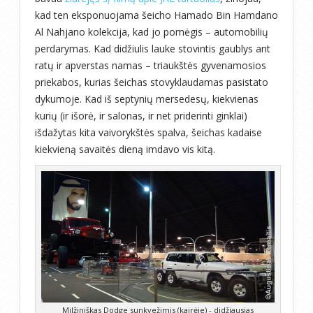
kad ten eksponuojama šeicho Hamado Bin Hamdano
Al Nahjano kolekcija, kad jo pomėgis – automobilių
perdarymas. Kad didžiulis lauke stovintis gaublys ant
ratų ir apverstas namas – triaukštės gyvenamosios
priekabos, kurias šeichas stovyklaudamas pasistato
dykumoje. Kad iš septynių mersedesų, kiekvienas
kurių (ir išorė, ir salonas, ir net priderinti ginklai)
išdažytas kita vaivorykštės spalva, šeichas kadaise
kiekvieną savaitės dieną imdavo vis kitą.
Milžiniškas Dodge sunkvežimis (kairėje) - didžiausias