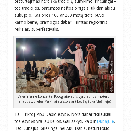
praturtėjimas nereiškė tradicijų sunykimo. Priešingai –
tos tradicijos, paremtos naftos pinigais, tik dar labiau
subujojo. Kas prieš 100 ar 200 metų tikrai buvo
kaimo bernų pramogos dabar – rimtas regioninis
reikalas, superfestivalis.
Vakariniame koncerte. Fotografavau iš vyrų zonos, moterų –
anapus tvorelės. Vaikinai atsistoję ant kėdžių šoka (dešinėje)
Tai – tikroji Abu Dabio esybė. Nors dabar tikriausiai
tos esybės yra jau kelios. Gali sakyti, kaip ir
Dubajuje
.
Bet Dubajus, priešingai nei Abu Dabis, neturi tokio