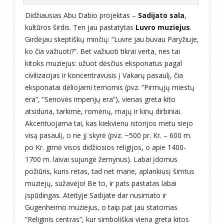
Didžiausias Abu Dabio projektas –
Sadijato sala
,
kultūros širdis. Ten jau pastatytas
Luvro muziejus
.
Girdėjau skeptiškų minčių: “Luvre jau buvau Paryžiuje,
ko čia važiuoti?”. Bet važiuoti tikrai verta, nes tai
kitoks muziejus: užuot dėsčius eksponatus pagal
civilizacijas ir koncentravusis į Vakarų pasaulį, čia
eksponatai dėliojami temomis (pvz. “Pirmųjų miestų
era”, “Senovės imperijų era”), vienas greta kito
atsiduria, tarkime, romėnų, majų ir kinų dirbiniai.
Akcentuojama tai, kas kiekvienu istorijos metu siejo
visą pasaulį, o ne jį skyrė (pvz. ~500 pr. Kr. – 600 m.
po Kr. gimė visos didžiosios religijos, o apie 1400-
1700 m. laivai sujungė žemynus). Labai įdomus
požiūris, kuris retas, tad net mane, aplankiusį šimtus
muziejų, sužavėjo! Be to, ir pats pastatas labai
įspūdingas. Ateityje Sadijate dar nusimato ir
Gugenheimo muziejus, o taip pat jau statomas
“Religinis centras”, kur simboliškai viena greta kitos