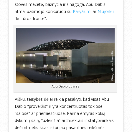
stovės mečetė, bažnyčia ir sinagoga. Abu Dabis
ritmai užsimojo konkuruoti su
Paryžiumi
ar
Niujorku
“kultūros fronte”.
Abu Dabio Luvras
Aišku, teisybės dėlei reikia pasakyti, kad visas Abu
Dabio “proveržis” ir yra koncentruotas tokiose
“salose” ar priemiesčiuose. Paima emyras kokią
dykumų salą, “užleidžia” architektais ir statybininkais –
dešimtmetis-kitas ir tai jau pasaulinės reikšmės