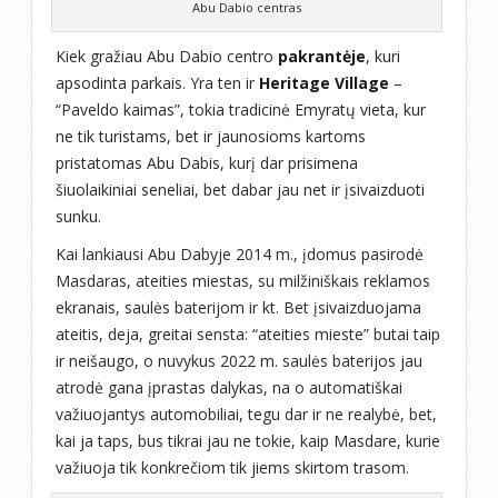
Abu Dabio centras
Kiek gražiau Abu Dabio centro
pakrantėje
, kuri
apsodinta parkais. Yra ten ir
Heritage Village
–
“Paveldo kaimas”, tokia tradicinė Emyratų vieta, kur
ne tik turistams, bet ir jaunosioms kartoms
pristatomas Abu Dabis, kurį dar prisimena
šiuolaikiniai seneliai, bet dabar jau net ir įsivaizduoti
sunku.
Kai lankiausi Abu Dabyje 2014 m., įdomus pasirodė
Masdaras, ateities miestas, su milžiniškais reklamos
ekranais, saulės baterijom ir kt. Bet įsivaizduojama
ateitis, deja, greitai sensta: “ateities mieste” butai taip
ir neišaugo, o nuvykus 2022 m. saulės baterijos jau
atrodė gana įprastas dalykas, na o automatiškai
važiuojantys automobiliai, tegu dar ir ne realybė, bet,
kai ja taps, bus tikrai jau ne tokie, kaip Masdare, kurie
važiuoja tik konkrečiom tik jiems skirtom trasom.