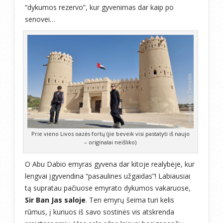
“dykumos rezervo”, kur gyvenimas dar kaip po
senovei…
Prie vieno Livos oazės fortų (jie beveik visi pastatyti iš naujo
– originalai neišliko)
O Abu Dabio emyras gyvena dar kitoje realybėje, kur
lengvai įgyvendina “pasaulines užgaidas”! Labiausiai
tą supratau pačiuose emyrato dykumos vakaruose,
Sir Ban Jas saloje
. Ten emyrų šeima turi kelis
rūmus, į kuriuos iš savo sostinės vis atskrenda