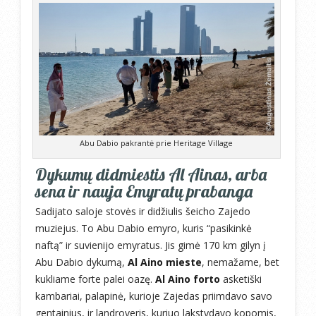
Abu Dabio pakrantė prie Heritage Village
Dykumų didmiestis Al Ainas, arba
sena ir nauja Emyratų prabanga
Sadijato saloje stovės ir didžiulis šeicho Zajedo
muziejus. To Abu Dabio emyro, kuris “pasikinkė
naftą” ir suvienijo emyratus. Jis gimė 170 km gilyn į
Abu Dabio dykumą,
Al Aino mieste
, nemažame, bet
kukliame forte palei oazę.
Al Aino forto
asketiški
kambariai, palapinė, kurioje Zajedas priimdavo savo
gentainius, ir landroveris, kuriuo lakstydavo kopomis,