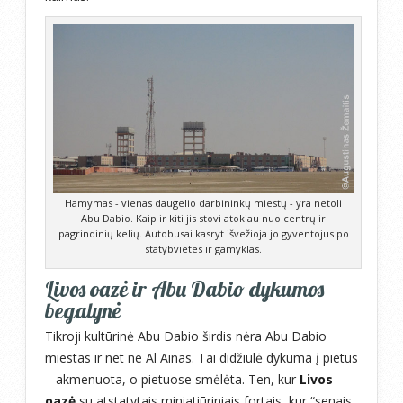
Hamymas - vienas daugelio darbininkų miestų - yra netoli
Abu Dabio. Kaip ir kiti jis stovi atokiau nuo centrų ir
pagrindinių kelių. Autobusai kasryt išvežioja jo gyventojus po
statybvietes ir gamyklas.
Livos oazė ir Abu Dabio dykumos
begalynė
Tikroji kultūrinė Abu Dabio širdis nėra Abu Dabio
miestas ir net ne Al Ainas. Tai didžiulė dykuma į pietus
– akmenuota, o pietuose smėlėta. Ten, kur
Livos
oazė
su atstatytais miniatiūriniais fortais, kur “senais