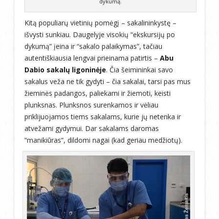
dykumą.
Kitą populiarų vietinių pomėgį – sakalininkystę –
išvysti sunkiau. Daugelyje visokių “ekskursijų po
dykumą” įeina ir “sakalo palaikymas”, tačiau
autentiškiausia lengvai prieinama patirtis –
Abu
Dabio sakalų ligoninėje
. Čia šeimininkai savo
sakalus veža ne tik gydyti – čia sakalai, tarsi pas mus
žieminės padangos, paliekami ir žiemoti, keisti
plunksnas. Plunksnos surenkamos ir vėliau
priklijuojamos tiems sakalams, kurie jų netenka ir
atvežami gydymui. Dar sakalams daromas
“manikiūras”, dildomi nagai (kad geriau medžiotų).