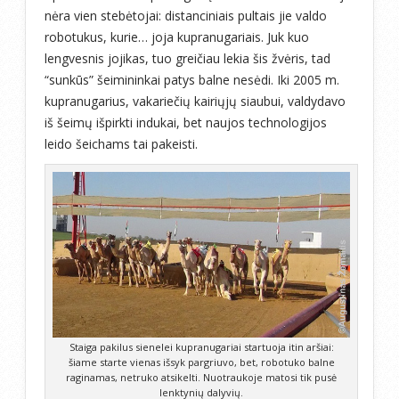
nėra vien stebėtojai: distanciniais pultais jie valdo
robotukus, kurie… joja kupranugariais. Juk kuo
lengvesnis jojikas, tuo greičiau lekia šis žvėris, tad
“sunkūs” šeimininkai patys balne nesėdi. Iki 2005 m.
kupranugarius, vakariečių kairiųjų siaubui, valdydavo
iš šeimų išpirkti indukai, bet naujos technologijos
leido šeichams tai pakeisti.
Staiga pakilus sienelei kupranugariai startuoja itin aršiai:
šiame starte vienas išsyk pargriuvo, bet, robotuko balne
raginamas, netruko atsikelti. Nuotraukoje matosi tik pusė
lenktynių dalyvių.