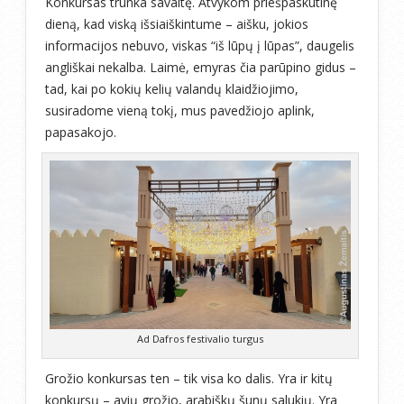
Konkursas trunka savaitę. Atvykom priešpaskutinę
dieną, kad viską išsiaiškintume – aišku, jokios
informacijos nebuvo, viskas “iš lūpų į lūpas”, daugelis
angliškai nekalba. Laimė, emyras čia parūpino gidus –
tad, kai po kokių kelių valandų klaidžiojimo,
susiradome vieną tokį, mus pavedžiojo aplink,
papasakojo.
Ad Dafros festivalio turgus
Grožio konkursas ten – tik visa ko dalis. Yra ir kitų
konkursų – avių grožio, arabiškų šunų salukių. Yra