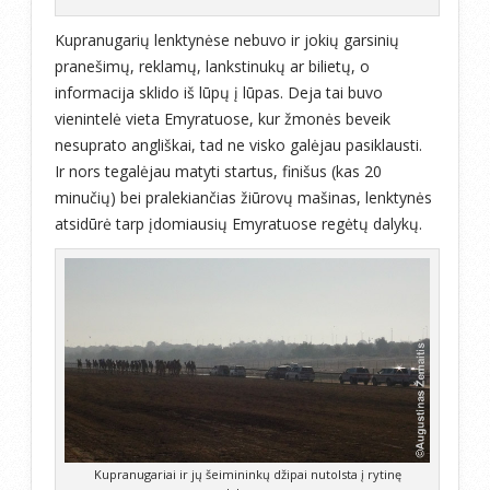
Kupranugarių lenktynėse nebuvo ir jokių garsinių
pranešimų, reklamų, lankstinukų ar bilietų, o
informacija sklido iš lūpų į lūpas. Deja tai buvo
vienintelė vieta Emyratuose, kur žmonės beveik
nesuprato angliškai, tad ne visko galėjau pasiklausti.
Ir nors tegalėjau matyti startus, finišus (kas 20
minučių) bei pralekiančias žiūrovų mašinas, lenktynės
atsidūrė tarp įdomiausių Emyratuose regėtų dalykų.
Kupranugariai ir jų šeimininkų džipai nutolsta į rytinę