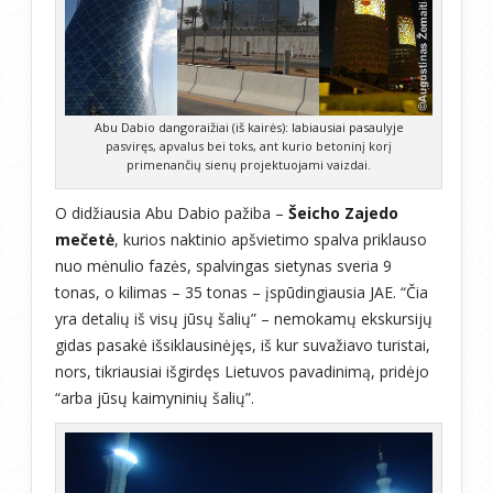
Abu Dabio dangoraižiai (iš kairės): labiausiai pasaulyje
pasviręs, apvalus bei toks, ant kurio betoninį korį
primenančių sienų projektuojami vaizdai.
O didžiausia Abu Dabio pažiba –
Šeicho Zajedo
mečetė
, kurios naktinio apšvietimo spalva priklauso
nuo mėnulio fazės, spalvingas sietynas sveria 9
tonas, o kilimas – 35 tonas – įspūdingiausia JAE. “Čia
yra detalių iš visų jūsų šalių” – nemokamų ekskursijų
gidas pasakė išsiklausinėjęs, iš kur suvažiavo turistai,
nors, tikriausiai išgirdęs Lietuvos pavadinimą, pridėjo
“arba jūsų kaimyninių šalių”.