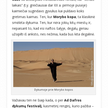
laikais” (t.y. greičiausiai dar XX a. pirmoje pusėje)
kaimiečiai sugindavo gyvulius kai puldavo koks
gretimas kaimas. Ten, kur
Morybo kopa
, ta klasikinė
smėlėta dykuma. Ten, kur nėra jokių kitų miestų ir,
nepaisant to, kad esi naftos šalyje, degalų geriau
užsipilti iš anksto, nes nežinia, kada bus kita degalinė.
Dykumoje prie Morybo kopos
Važiavau ten ne šiaip kada, o per
Ad Dafros
dykumų festivalį
, kasmetinį renginį, kurio pažiba –