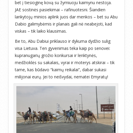
bet į tiesioginę kovą su žymiuoju kaimynu nestoja.
JAE sostinės pasiekimai – rafinuotesni. Šiandien
lankytojų minios aplink juos dar menkos – bet su Abu
Dabio galimybėmis ir planais gali nė neabejoti, kad
viskas – tik laiko klausimas.
Be to, Abu Dabiui priklauso ir dykuma dydžio sulig
visa Lietuva. Ten gyvenimas teka kaip po senovei:
kupranugarių grožio konkursai ir lenktynės,
medžioklės su sakalais, vyrai ir moterys atskirai – tik
tame, kas būdavo “kaimų reikalai”, dabar sukasi
milijonai eurų. Jei to neišvydai, nematei Emyratų!