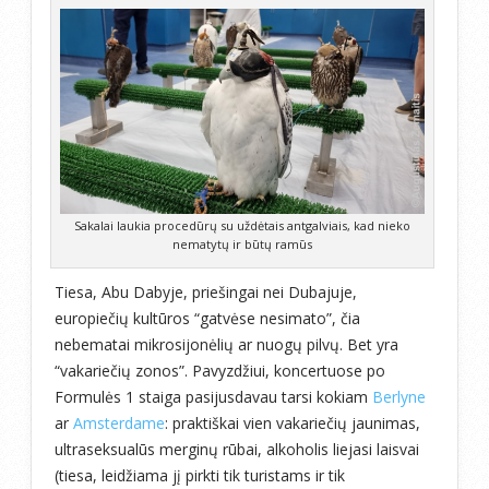
Sakalai laukia procedūrų su uždėtais antgalviais, kad nieko
nematytų ir būtų ramūs
Tiesa, Abu Dabyje, priešingai nei Dubajuje,
europiečių kultūros “gatvėse nesimato”, čia
nebematai mikrosijonėlių ar nuogų pilvų. Bet yra
“vakariečių zonos”. Pavyzdžiui, koncertuose po
Formulės 1 staiga pasijusdavau tarsi kokiam
Berlyne
ar
Amsterdame
: praktiškai vien vakariečių jaunimas,
ultraseksualūs merginų rūbai, alkoholis liejasi laisvai
(tiesa, leidžiama jį pirkti tik turistams ir tik