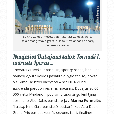
Šeicho Zajedo mečetės kiemas. Pats Zajedas, beje,
palaidotas greta, o greta jo kapo 24 valandas per parą
giedamas Koranas.
Naujosios Dubajaus salos: Formulė 1,
antrasis Luvras…
Emyratai atsiveža ir pasaulinį sportą: rodos, bent kas
mėnesį vyksta kokios pasaulinio lygio teniso, bokso,
plaukimo, ar kitos varžybos – net NBA klubai
atskrenda parodomiesiems mačams. Dubajus su 60
000 vietų Meidano hipodromu tapo žirgų lenktynių
sostine, o Abu Dabis pasistatė
Jas Marina Formulės
1
trasą. Ir ne šiaip pasistatė: susitarė, kad Abu Dabio
Grand Prix bus paskutinės sezone, taigi, finalinės