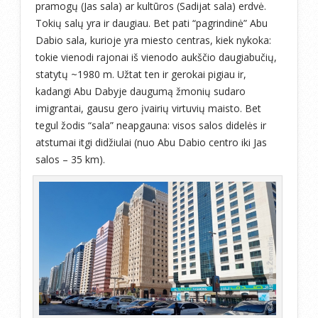
pramogų (Jas sala) ar kultūros (Sadijat sala) erdvė.
Tokių salų yra ir daugiau. Bet pati “pagrindinė” Abu
Dabio sala, kurioje yra miesto centras, kiek nykoka:
tokie vienodi rajonai iš vienodo aukščio daugiabučių,
statytų ~1980 m. Užtat ten ir gerokai pigiau ir,
kadangi Abu Dabyje daugumą žmonių sudaro
imigrantai, gausu gero įvairių virtuvių maisto. Bet
tegul žodis “sala” neapgauna: visos salos didelės ir
atstumai itgi didžiulai (nuo Abu Dabio centro iki Jas
salos – 35 km).