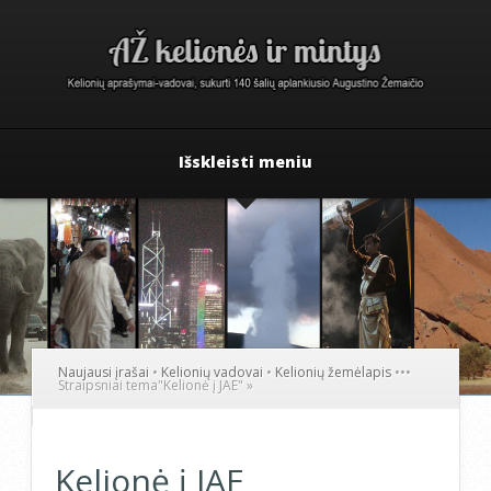
Išskleisti meniu
Naujausi įrašai
•
Kelionių vadovai
•
Kelionių žemėlapis
•
•
•
Straipsniai tema
"
Kelionė į JAE"
»
Kelionė į JAE