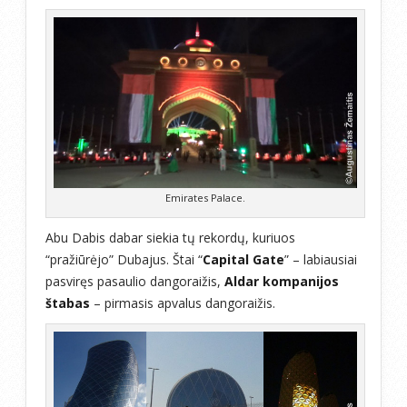
Emirates Palace.
Abu Dabis dabar siekia tų rekordų, kuriuos
“pražiūrėjo” Dubajus. Štai “
Capital Gate
” – labiausiai
pasviręs pasaulio dangoraižis,
Aldar kompanijos
štabas
– pirmasis apvalus dangoraižis.