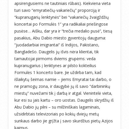
apsirengusiems ne tautiniais rūbais). Kiekviena vieta
turi savo “emyratiečių-vakariečių” proporciją ir
“kupranugarių lenktynės” bei “vakariečių žvaigždžių
koncertai po Formulės 1” yra radikaliai priešingose
pusėse… Aišku, dar yra ir “trečia medalio pusė”, tiesą
pasakius, Abu Dabio miesto gyventojų dauguma:
“juodadarbiai imigrantai” iš Indijos, Pakistano,
Bangladešo. Daugelis jų išvis nėra klientai, tik
tarnautojai pirmoms dviems grupėms: veda
kupranugarius į lenktynes ar pilsto kokteilius
Formulės 1 koncerto bare. Jie uždirba tam, kad
išlaikytų šeimas namie – jiems Emyratai tai darbo, o
ne pramogų zona, ir daugybė jų iš savo “darbininkų
miestų” nuvežami tik į darbą ir atgal. Vienintelė vieta,
kur esi su jais kartu – oro uostas. Daugelis skrydžių iš
Abu Dabio jų pilni – su milžiniškais lagaminais,
užsidirbtais televizoriais po kokių dviejų metų
sunkaus darbo jie grįžta į savo skurdžius pietų Azijos
kaimus.