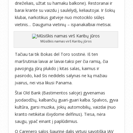
drieželiais, užtat su hamaku balkone). Restoranai ir
barai krante su vaizdu į saulėlydį, keliautojai. Ir šokių
klubai, narkotikus gatvėje nuo motociklo siūlęs
vietinis… Dauguma vietinių – ispanakalbiai metisai.
Mūsiškis namas virš Karibų jūros
Tačiau tai tik Bokas del Toro sostinė. Iš ten
maršrutiniai laivai ar laivai-taksi per čia ramią, čia
pavojingą jūrą plukdo į kitas salas, kaimus ir
pasirodo, kad šis nedidelis salynas ne ką mažiau
įvairus, nei visa likusi Panama.
Štai Old Bank (Bastimentos saloje) gyvenamas
juodaodžių, kalbančių guari-guari kalba. Spalvos, gyva
kultūra, garsi muzika, jokių automobilių, vaizdai (nuo
kranto netikėtai išvydome delfinus). Tiesa, nėra
saugu, ypač einant į paplūdimius.
O Carenero salos šiaurinė dalis virtusi savotiška JAV