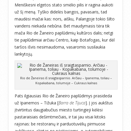
Meniškesni elgetos stato smėlio pilis ir ragina aukoti
už šį meną. Tyško didelės bangos, pavasaris, tad
maudėsi mažai kas: nors, aišku, Palangoje tokio šilto
vandens niekada nebūna. Bet maudymasis tėra tik
maža Rio de Žaneiro paplūdimių kultūros dalis; netgi
tie paplūdimiai arčiau Centro, kaip Botafogas, kur dėl
taršos išvis nesimaudoma, vasaromis susilaukia
lankytojų.
Rio de Žaneiras iš sraigtasparnio. Arčiau – Ipanema, toliau –
Kopakabana, tolumoje – Cukraus kalnas
Pats ilgiausias Rio de Žaneiro paplūdimys prasideda
už Ipanemos – Tižuka [
Barra de Tijuca
]. Į jos aukštus
įtvirtintus daugiabučius miesto turtingieji kėlėsi
pastaraisiais dešimtmečiais, ir tai jau visai kitoks
rajonas: be restoranų ir parduotuvėlių pirmuose
aukštuose, skirtas ne pėstiesiems, o automobiliams,