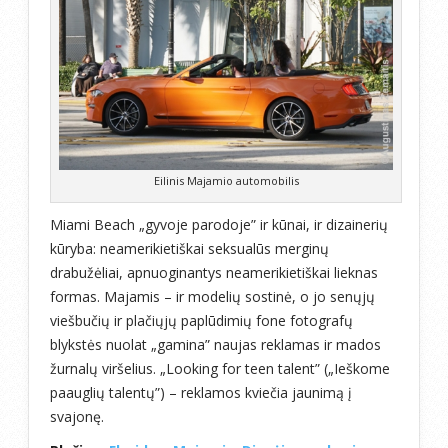
Eilinis Majamio automobilis
Miami Beach „gyvoje parodoje” ir kūnai, ir dizainerių
kūryba: neamerikietiškai seksualūs merginų
drabužėliai, apnuoginantys neamerikietiškai lieknas
formas. Majamis – ir modelių sostinė, o jo senųjų
viešbučių ir plačiųjų paplūdimių fone fotografų
blykstės nuolat „gamina” naujas reklamas ir mados
žurnalų viršelius. „Looking for teen talent” („Ieškome
paauglių talentų”) – reklamos kviečia jaunimą į
svajonę.