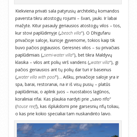
Kiekviena privati sala patyrusių architektų komandos
paversta tikru atostogų rojumi – švari, jauki. Ir labai
mažytė. Kitur pasauly geriausios atostogų vilos – tos,
kur stovi paplūdimyje („
beach villa
“). O Dhigufaru
privačioje saloje, kurioje gyvenome, tokios kaip tik
buvo pačios pigiausios. Geresnės vilos – su privačiais
paplūdimiais („
semi-water villa
“), bet tikra Maldyvų
klasika – vilos ant polių virš vandens („
water villa
“), gi
pačios geriausios ant tų polių dar turi ir baseinus
(„
water villa with pool
“)… Aišku, privačioje saloje yra ir
spa, barai, restoranai, na ir iš visų pusių – platūs
paplūdimiai, o aplink juos – nuostabios lagūnos,
koraliniai rifai. Kas plaukia nardyti prie „savo rifo“
(
house reef
), kas išplukdomi prie garsesnių rifų toliau,
o kas prie kokio specialiai tam nuskandinto laivo.