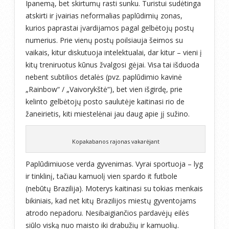
Ipanemą, bet skirtumų rasti sunku. Turistui sudėtinga
atskirti ir įvairias neformalias paplūdimių zonas,
kurios paprastai įvardijamos pagal gelbėtojų postų
numerius. Prie vienų postų poilsiauja šeimos su
vaikais, kitur diskutuoja intelektualai, dar kitur – vieni į
kitų treniruotus kūnus žvalgosi gėjai. Visa tai išduoda
nebent subtilios detalės (pvz. paplūdimio kavinė
„Rainbow“ / „Vaivorykštė“), bet vien išgirdę, prie
kelinto gelbėtojų posto saulutėje kaitinasi rio de
žaneirietis, kiti miestelėnai jau daug apie jį sužino.
Kopakabanos rajonas vakarėjant
Paplūdimiuose verda gyvenimas. Vyrai sportuoja – lyg
ir tinklinį, tačiau kamuolį vien spardo it futbole
(nebūtų Brazilija). Moterys kaitinasi su tokias menkais
bikiniais, kad net kitų Brazilijos miestų gyventojams
atrodo nepadoru. Nesibaigiančios pardavėjų eilės
siūlo viską nuo maisto iki drabužių ir kamuolių.