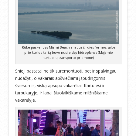
Rūke paskendęs Miami Beach anapus širdies formos salos
prie kurios kartą buvo nusileidęs hidroplanas (Majamio
turtuolių transporto priemonė)
Snieji pastatai ne tik suremontuoti, bet ir spalvingau
nudažyti, o vakarais apšviečiami įspūdingomis
šviesomis, viską apsupa vakarėliai. Kartu esi ir
tarpukaryje, ir labai šiuolaikiškame milžniškame
vakarėlyje.