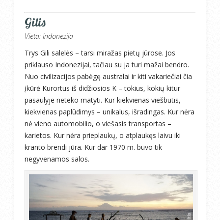
Gilis
Vieta: Indonezija
Trys Gili salelės – tarsi miražas pietų jūrose. Jos
priklauso Indonezijai, tačiau su ja turi mažai bendro.
Nuo civilizacijos pabėgę australai ir kiti vakariečiai čia
įkūrė Kurortus iš didžiosios K – tokius, kokių kitur
pasaulyje neteko matyti. Kur kiekvienas viešbutis,
kiekvienas paplūdimys – unikalus, išradingas. Kur nėra
nė vieno automobilio, o viešasis transportas –
karietos. Kur nėra prieplaukų, o atplaukęs laivu iki
kranto brendi jūra. Kur dar 1970 m. buvo tik
negyvenamos salos.