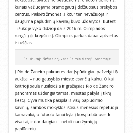
kuriais važiuojama pramogauti į didžiuosius prekybos
centrus. Pailsėti žmonės iš kitur ten nevažiuoja ir
dauguma paplūdimių kavinių buvo uždarytos. Būtent
Tižukoje vyko didžioji dalis 2016 m. Olimpiados
rungčių (ir krepšinis). Olimpinis parkas dabar aptvertas
ir tuščias.
Poilsiautojai šeštadienį, „paplūdimio dieną“, Ipanemoje
Į Rio de Žaneiro pakrantes dar įspūdingiau pažvelgti iš
aukštai – nuo gausybės mieste esančių kalnų. O kai
kaitrioji saulė nusileidžia ir gražiąsias Rio de Žaneiro
panoramas uždengia tamsa, miestas pakyla į tikrą
fiestą. Gyva muzika pasipila iš visų paplūdimio
kavinių, sambos mokyklos ištisus mėnesius repetuoja
karnavalui, o futbolo fanai kyla į kovą tribūnose. Ir
visa tai, ir dar daugiau – netoli nuo žymiųjų
paplūdimių.