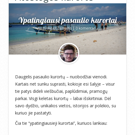
Ypatingiausi pasaulio kurortai
Augustinas Žemaitis
|
0 komentarų
Daugelis pasaulio kurortų – nuobodžiai vienodi.
Kartais net sunku suprasti, kokioje esi šalyje – visur
tie patys dideli viešbučiai, paplūdimiai, pramogų
parkai. Visgi keletas kurortų – labai išskirtiniai. Dėl
savo dydžio, unikalios vietos, istorijos ar polėkio, su
kuriuo jie pastatyti.
Čia tie “ypatingiausieji kurortai”, kuriuos lankiau: