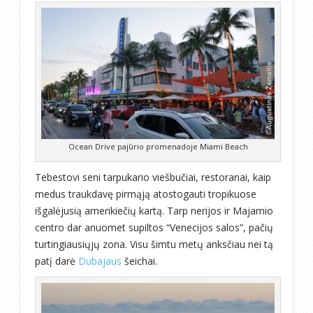
Ocean Drive pajūrio promenadoje Miami Beach
Tebestovi seni tarpukario viešbučiai, restoranai, kaip
medus traukdavę pirmąją atostogauti tropikuose
išgalėjusią amerikiečių kartą. Tarp nerijos ir Majamio
centro dar anuomet supiltos “Venecijos salos”, pačių
turtingiausiųjų zona. Visu šimtu metų anksčiau nei tą
patį darė
Dubajaus
šeichai.