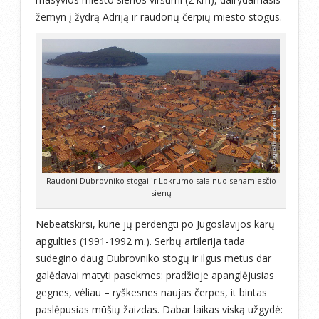
žemyn į žydrą Adriją ir raudonų čerpių miesto stogus.
Raudoni Dubrovniko stogai ir Lokrumo sala nuo senamiesčio
sienų
Nebeatskirsi, kurie jų perdengti po Jugoslavijos karų
apgulties (1991-1992 m.). Serbų artilerija tada
sudegino daug Dubrovniko stogų ir ilgus metus dar
galėdavai matyti pasekmes: pradžioje apanglėjusias
gegnes, vėliau – ryškesnes naujas čerpes, it bintas
paslėpusias mūšių žaizdas. Dabar laikas viską užgydė: