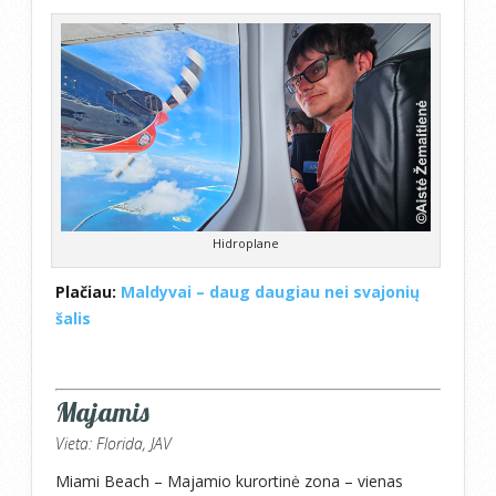
Hidroplane
Plačiau:
Maldyvai – daug daugiau nei svajonių
šalis
Majamis
Vieta: Florida, JAV
Miami Beach – Majamio kurortinė zona – vienas