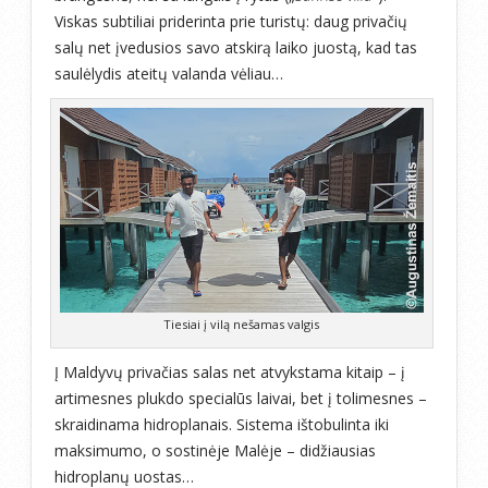
Viskas subtiliai priderinta prie turistų: daug privačių
salų net įvedusios savo atskirą laiko juostą, kad tas
saulėlydis ateitų valanda vėliau…
Tiesiai į vilą nešamas valgis
Į Maldyvų privačias salas net atvykstama kitaip – į
artimesnes plukdo specialūs laivai, bet į tolimesnes –
skraidinama hidroplanais. Sistema ištobulinta iki
maksimumo, o sostinėje Malėje – didžiausias
hidroplanų uostas…