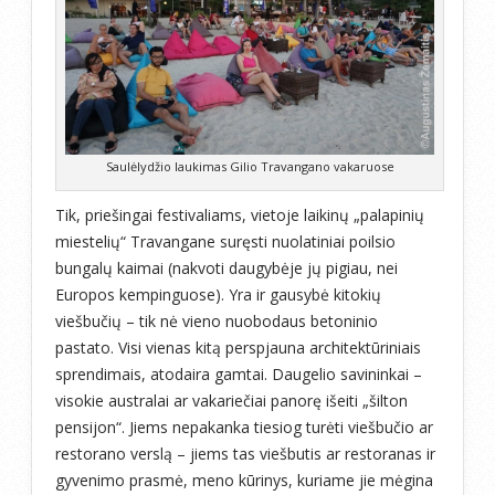
Saulėlydžio laukimas Gilio Travangano vakaruose
Tik, priešingai festivaliams, vietoje laikinų „palapinių
miestelių“ Travangane suręsti nuolatiniai poilsio
bungalų kaimai (nakvoti daugybėje jų pigiau, nei
Europos kempinguose). Yra ir gausybė kitokių
viešbučių – tik nė vieno nuobodaus betoninio
pastato. Visi vienas kitą perspjauna architektūriniais
sprendimais, atodaira gamtai. Daugelio savininkai –
visokie australai ar vakariečiai panorę išeiti „šilton
pensijon“. Jiems nepakanka tiesiog turėti viešbučio ar
restorano verslą – jiems tas viešbutis ar restoranas ir
gyvenimo prasmė, meno kūrinys, kuriame jie mėgina