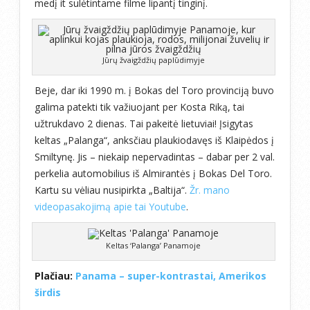
medį it sulėtintame filme lipantį tinginį.
Jūrų žvaigždžių paplūdimyje
Beje, dar iki 1990 m. į Bokas del Toro provinciją buvo
galima patekti tik važiuojant per Kosta Riką, tai
užtrukdavo 2 dienas. Tai pakeitė lietuviai! Įsigytas
keltas „Palanga“, anksčiau plaukiodavęs iš Klaipėdos į
Smiltynę. Jis – niekaip nepervadintas – dabar per 2 val.
perkelia automobilius iš Almirantės į Bokas Del Toro.
Kartu su vėliau nusipirkta „Baltija“.
Žr. mano
videopasakojimą apie tai Youtube
.
Keltas ‘Palanga’ Panamoje
Plačiau:
Panama – super-kontrastai, Amerikos
širdis