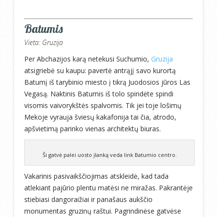
Batumis
Vieta: Gruzija
Per Abchazijos karą netekusi Suchumio,
Gruzija
atsigriebė su kaupu: pavertė antrąjį savo kurortą
Batumį iš tarybinio miesto į tikrą Juodosios jūros Las
Vegasą. Naktinis Batumis iš tolo spindėte spindi
visomis vaivorykštės spalvomis. Tik jei toje lošimų
Mekoje vyrauja šviesų kakafonija tai čia, atrodo,
apšvietimą parinko vienas architektų biuras.
Ši gatvė palei uosto įlanką veda link Batumio centro.
Vakarinis pasivaikščiojimas atskleidė, kad tada
atlekiant pajūrio plentu matėsi ne miražas. Pakrantėje
stiebiasi dangoraižiai ir panašaus aukščio
monumentas gruzinų raštui. Pagrindinėse gatvėse