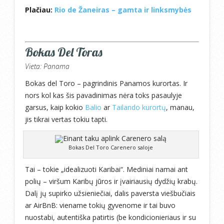
Plačiau:
Rio de Žaneiras – gamta ir linksmybės
Bokas Del Toras
Vieta: Panama
Bokas del Toro – pagrindinis Panamos kurortas. Ir
nors kol kas šis pavadinimas nėra toks pasaulyje
garsus, kaip kokio
Balio
ar
Tailando kurortų
, manau,
jis tikrai vertas tokiu tapti.
Bokas Del Toro Carenero saloje
Tai – tokie „idealizuoti Karibai“. Mediniai namai ant
polių – viršum Karibų jūros ir įvairiausių dydžių krabų.
Dalį jų supirko užsieniečiai, dalis paversta viešbučiais
ar AirBnB: viename tokių gyvenome ir tai buvo
nuostabi, autentiška patirtis (be kondicionieriaus ir su