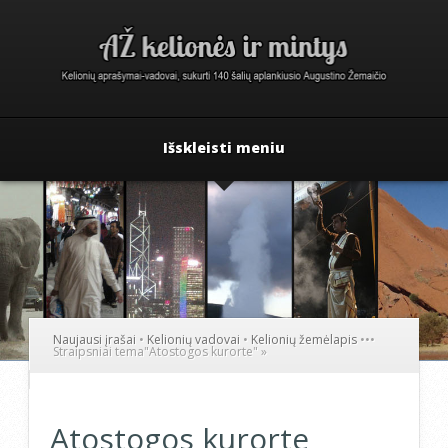
Išskleisti meniu
Naujausi įrašai
•
Kelionių vadovai
•
Kelionių žemėlapis
•
•
•
Straipsniai tema
"
Atostogos kurorte"
»
Atostogos kurorte