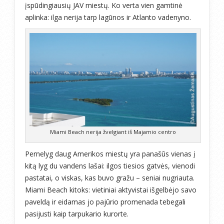
įspūdingiausių JAV miestų. Ko verta vien gamtinė
aplinka: ilga nerija tarp lagūnos ir Atlanto vadenyno.
Miami Beach nerija žvelgiant iš Majamio centro
Pernelyg daug Amerikos miestų yra panašūs vienas į
kitą lyg du vandens lašai: ilgos tiesios gatvės, vienodi
pastatai, o viskas, kas buvo gražu – seniai nugriauta.
Miami Beach kitoks: vietiniai aktyvistai išgelbėjo savo
paveldą ir eidamas jo pajūrio promenada tebegali
pasijusti kaip tarpukario kurorte.