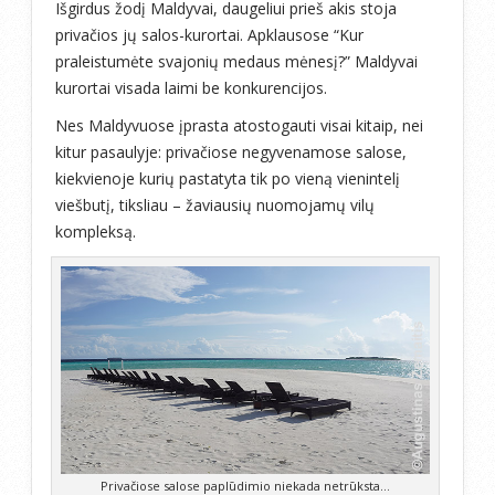
Išgirdus žodį Maldyvai, daugeliui prieš akis stoja
privačios jų salos-kurortai. Apklausose “Kur
praleistumėte svajonių medaus mėnesį?” Maldyvai
kurortai visada laimi be konkurencijos.
Nes Maldyvuose įprasta atostogauti visai kitaip, nei
kitur pasaulyje: privačiose negyvenamose salose,
kiekvienoje kurių pastatyta tik po vieną vienintelį
viešbutį, tiksliau – žaviausių nuomojamų vilų
kompleksą.
Privačiose salose paplūdimio niekada netrūksta…