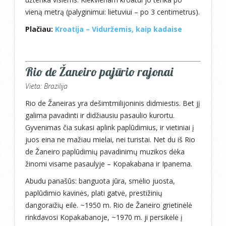
vieną metrą (palyginimui: lietuviui – po 3 centimetrus).
Plačiau:
Kroatija – Viduržemis, kaip kadaise
Rio de Žaneiro pajūrio rajonai
Vieta: Brazilija
Rio de Žaneiras yra dešimtmilijoninis didmiestis. Bet jį
galima pavadinti ir didžiausiu pasaulio kurortu.
Gyvenimas čia sukasi aplink paplūdimius, ir vietiniai į
juos eina ne mažiau mielai, nei turistai. Net du iš Rio
de Žaneiro paplūdimių pavadinimų muzikos dėka
žinomi visame pasaulyje – Kopakabana ir Ipanema.
Abudu panašūs: banguota jūra, smėlio juosta,
paplūdimio kavinės, plati gatvė, prestižinių
dangoraižių eilė. ~1950 m. Rio de Žaneiro grietinėlė
rinkdavosi Kopakabanoje, ~1970 m. ji persikėlė į