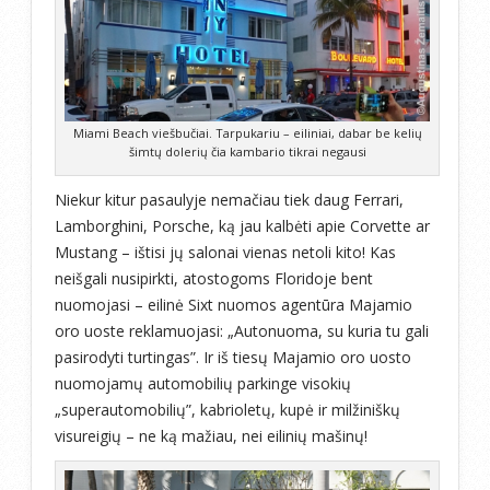
Miami Beach viešbučiai. Tarpukariu – eiliniai, dabar be kelių
šimtų dolerių čia kambario tikrai negausi
Niekur kitur pasaulyje nemačiau tiek daug Ferrari,
Lamborghini, Porsche, ką jau kalbėti apie Corvette ar
Mustang – ištisi jų salonai vienas netoli kito! Kas
neišgali nusipirkti, atostogoms Floridoje bent
nuomojasi – eilinė Sixt nuomos agentūra Majamio
oro uoste reklamuojasi: „Autonuoma, su kuria tu gali
pasirodyti turtingas”. Ir iš tiesų Majamio oro uosto
nuomojamų automobilių parkinge visokių
„superautomobilių”, kabrioletų, kupė ir milžiniškų
visureigių – ne ką mažiau, nei eilinių mašinų!