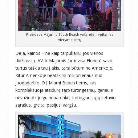
Prasideda Majamio South Beach vakarėlis – veiksmas
viename barų
Deja, kainos – ne kaip tarpukariu: jos vienos
didžiausių JAV. Ir Majamis (ar ir visa Florida) savo
turtus tėškia tau į akis, tarsi būtum ne Amerikoje.
Kitur Amerikoje neatskirsi milijonieriaus nuo
juodadarbio. O į Miami Beach tiems, kas
kompleksuoja atsidūrę tarp turtingesnių, geriau ir
nevažiuoti: jeigu nepatenki į turtingiausiųjų lietuvių
sąrašus, greitai pasijusi vargšu.