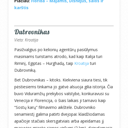
Plačiau:
Florida – Majamis, Disnėjus, salos ir
karštis
Dubrovnikas
Vieta: Kroatija
Pasižvalgius po kelionių agentūrų pasiūlymus
masiniams turistams atrodo, kad kaip Italija turi
Riminį, Egiptas – Hurghadą, taip
Kroatija
turi
Dubrovniką.
Bet Dubrovnikas – kitoks. Kiekviena siaura tiesi, tik
pėstiesiems tinkama jo gatvė alsuoja gilia istorija. Čia
buvo Viduramžių prekybos valstybė, konkuravusi su
Venecija ir Florencija, o šiais laikais ji tarnavo kaip
“Sostų karų” filmavimo aikštelė. Dubrovniko
senamiestį galima patirti dvejopai: klaidžiodamas
apačioje stačiais skersgatviais arba apeidamas jį
masyvios miesto sienos viršumi (2 km), dairydamasis