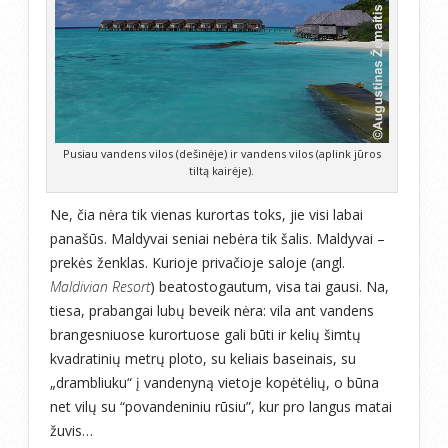
Pusiau vandens vilos (dešinėje) ir vandens vilos (aplink jūros
tiltą kairėje).
Ne, čia nėra tik vienas kurortas toks, jie visi labai
panašūs. Maldyvai seniai nebėra tik šalis. Maldyvai –
prekės ženklas. Kurioje privačioje saloje (angl.
Maldivian Resort
) beatostogautum, visa tai gausi. Na,
tiesa, prabangai lubų beveik nėra: vila ant vandens
brangesniuose kurortuose gali būti ir kelių šimtų
kvadratinių metrų ploto, su keliais baseinais, su
„drambliuku“ į vandenyną vietoje kopėtėlių, o būna
net vilų su “povandeniniu rūsiu”, kur pro langus matai
žuvis…