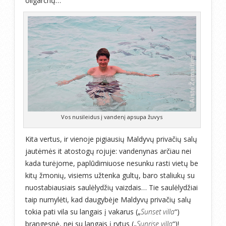
oligarchų…
Vos nusileidus į vandenį apsupa žuvys
Kita vertus, ir vienoje pigiausių Maldyvų privačių salų
jautėmės it atostogų rojuje: vandenynas arčiau nei
kada turėjome, paplūdimiuose nesunku rasti vietų be
kitų žmonių, visiems užtenka gultų, baro staliukų su
nuostabiausiais saulėlydžių vaizdais… Tie saulėlydžiai
taip numylėti, kad daugybėje Maldyvų privačių salų
tokia pati vila su langais į vakarus („
Sunset villa
“)
brangesnė, nei su langais į rytus („
Sunrise villa
“)!