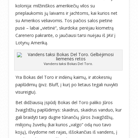
kolonija: milžiniškos amerikiečių vilos su
prieplaukomis jų laivams ir jachtoms, kai kurios net
su Amerikos vėliavomis. Tos pačios salos pietinė
pusė – labai „vietinė“, skurdoka: perėjau kiometrą
Carenero pakrante, o jaučiausi tarsi nuėjau iš JAV į
Lotynų Ameriką.
Vandens taksi Bokas Del Toro.
Yra Bokas del Toro ir indėnų kaimų, ir atokesnių
paplūdimių (pvz. Bluff, į kurį po lietaus tegali nuvykti
visureigiu).
Bet didžiausią įspūdį Bokas del Toro paliko Jūros
žvaigždžių paplūdimys: skaidrus, skaidrus vanduo, kur
gali braidyti tarp dugne tūnančių jūros žvaigždžių,
milijonų žuvelių (kai kurios „valgo“ odą nuo tavo
kojų), išvydome net rajas, iššokančias iš vandens, į