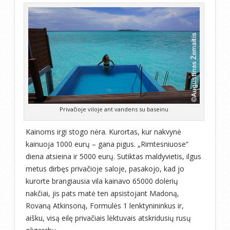
Privačioje viloje ant vandens su baseinu
Kainoms irgi stogo nėra. Kurortas, kur nakvynė
kainuoja 1000 eurų – gana pigus. „Rimtesniuose“
diena atsieina ir 5000 eurų. Sutiktas maldyvietis, ilgus
metus dirbęs privačioje saloje, pasakojo, kad jo
kurorte brangiausia vila kainavo 65000 dolerių
nakčiai, jis pats matė ten apsistojant Madoną,
Rovaną Atkinsoną, Formulės 1 lenktynininkus ir,
aišku, visą eilę privačiais lėktuvais atskridusių rusų