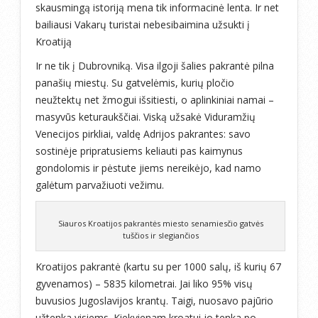
skausmingą istoriją mena tik informacinė lenta. Ir net
bailiausi Vakarų turistai nebesibaimina užsukti į
Kroatiją
Ir ne tik į Dubrovniką. Visa ilgoji šalies pakrantė pilna
panašių miestų. Su gatvelėmis, kurių pločio
neužtektų net žmogui išsitiesti, o aplinkiniai namai –
masyvūs keturaukščiai. Viską užsakė Viduramžių
Venecijos pirkliai, valdę Adrijos pakrantes: savo
sostinėje pripratusiems keliauti pas kaimynus
gondolomis ir pėstute jiems nereikėjo, kad namo
galėtum parvažiuoti vežimu.
Siauros Kroatijos pakrantės miesto senamiesčio gatvės
tuščios ir slegiančios
Kroatijos pakrantė (kartu su per 1000 salų, iš kurių 67
gyvenamos) – 5835 kilometrai. Jai liko 95% visų
buvusios Jugoslavijos krantų. Taigi, nuosavo pajūrio
užtenka visiems. Kiekvienam kroatui jo tenka po