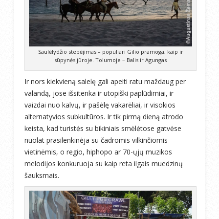
Saulėlydžio stebėjimas – populiari Gilio pramoga, kaip ir
sūpynės jūroje. Tolumoje – Balis ir Agungas
Ir nors kiekvieną salelę gali apeiti ratu maždaug per
valandą, jose išsitenka ir utopiški paplūdimiai, ir
vaizdai nuo kalvų, ir pašėlę vakarėliai, ir visokios
alternatyvios subkultūros. Ir tik pirmą dieną atrodo
keista, kad turistės su bikiniais smėlėtose gatvėse
nuolat prasilenkinėja su čadromis vilkinčiomis
vietinėmis, o regio, hiphopo ar 70-ųjų muzikos
melodijos konkuruoja su kaip reta ilgais muedzinų
šauksmais.