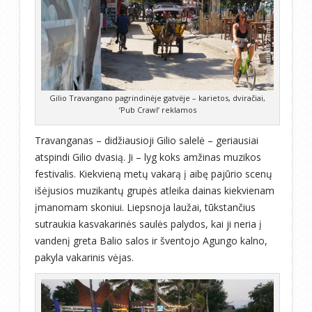
Gilio Travangano pagrindinėje gatvėje – karietos, dviračiai,
‘Pub Crawl’ reklamos
Travanganas – didžiausioji Gilio salelė – geriausiai
atspindi Gilio dvasią. Ji – lyg koks amžinas muzikos
festivalis. Kiekvieną metų vakarą į aibę pajūrio scenų
išėjusios muzikantų grupės atleika dainas kiekvienam
įmanomam skoniui. Liepsnoja laužai, tūkstančius
sutraukia kasvakarinės saulės palydos, kai ji neria į
vandenį greta Balio salos ir šventojo Agungo kalno,
pakyla vakarinis vėjas.