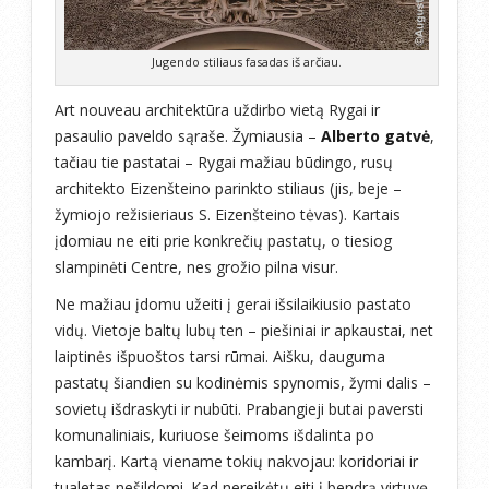
Jugendo stiliaus fasadas iš arčiau.
Art nouveau architektūra uždirbo vietą Rygai ir
pasaulio paveldo sąraše. Žymiausia –
Alberto gatvė
,
tačiau tie pastatai – Rygai mažiau būdingo, rusų
architekto Eizenšteino parinkto stiliaus (jis, beje –
žymiojo režisieriaus S. Eizenšteino tėvas). Kartais
įdomiau ne eiti prie konkrečių pastatų, o tiesiog
slampinėti Centre, nes grožio pilna visur.
Ne mažiau įdomu užeiti į gerai išsilaikiusio pastato
vidų. Vietoje baltų lubų ten – piešiniai ir apkaustai, net
laiptinės išpuoštos tarsi rūmai. Aišku, dauguma
pastatų šiandien su kodinėmis spynomis, žymi dalis –
sovietų išdraskyti ir nubūti. Prabangieji butai paversti
komunaliniais, kuriuose šeimoms išdalinta po
kambarį. Kartą viename tokių nakvojau: koridoriai ir
tualetas nešildomi. Kad nereikėtų eiti į bendrą virtuvę