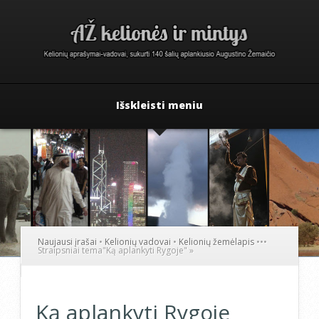
Išskleisti meniu
Naujausi įrašai
•
Kelionių vadovai
•
Kelionių žemėlapis
•
•
•
Straipsniai tema
"
Ką aplankyti Rygoje"
»
Ką aplankyti Rygoje