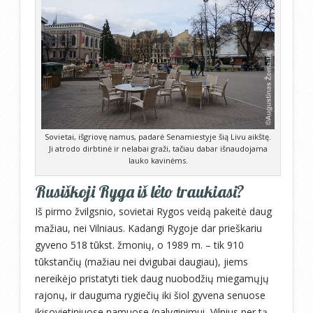
Sovietai, išgriovę namus, padarė Senamiestyje šią Livu aikštę.
Ji atrodo dirbtinė ir nelabai graži, tačiau dabar išnaudojama
lauko kavinėms.
Rusiškoji Ryga iš lėto traukiasi?
Iš pirmo žvilgsnio, sovietai Rygos veidą pakeitė daug
mažiau, nei Vilniaus. Kadangi Rygoje dar prieškariu
gyveno 518 tūkst. žmonių, o 1989 m. – tik 910
tūkstančių (mažiau nei dvigubai daugiau), jiems
nereikėjo pristatyti tiek daug nuobodžių miegamųjų
rajonų, ir dauguma rygiečių iki šiol gyvena senuose
ikisovietiniuose namuose (palyginimui, Vilnius per tą