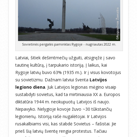
Sovietinės pergalės paminklas Rygoje - nugriautas 2022 m.
Latviai, šitiek dešimtmečių užguiti, atsigręžė į savo
tautinę kultūrą, į tarpukario istoriją. Į laikus, kai
Rygoje latvių buvo 63% (1935 m.). Ir į visus kovotojus
su sovietizmu. Dažnam latviui šventa
Latvijos
legiono diena
. Juk Latvijos legionas mėgino visaip
sustabdyti sovietus, kad ta mirtiniausia XX a. Europos
diktatūra 1944 m. neokupuotų Latvijos iš naujo.
Nepavyko. Nelygioje kovoje žuvo ~30 tūkstančių
legionierių. Istoriją rašė nugalėtojai. Ir Latvijos
rusakalbiams visi, kas stabdė Sovietus – fašistai. Jie
prieš šią latvių šventę rengia protestus. Tačiau