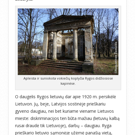
Apleista ir suniokota vokiečių koplyčia Rygos didžiosiose
kapinėse.
O daugelis Rygos lietuvių dar apie 1920 m. persikėlė
Lietuvon. Jų, beje, Latvijos sostinėje prieškariu
gyveno daugiau, nei bet kuriame viename Lietuvos
mieste: diskriminacijos ten būta mažiau (lietuvių kalbą
rusai draudė tik Lietuvoje), darbų – daugiau. Ryga
prieškario lietuvio sąmonėje užėmė panašią vietą,