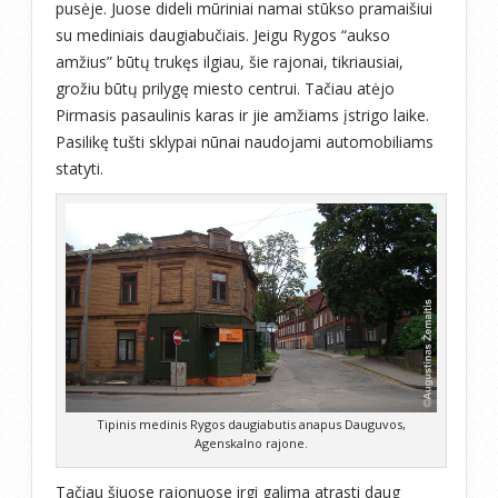
pusėje. Juose dideli mūriniai namai stūkso pramaišiui
su mediniais daugiabučiais. Jeigu Rygos “aukso
amžius” būtų trukęs ilgiau, šie rajonai, tikriausiai,
grožiu būtų prilygę miesto centrui. Tačiau atėjo
Pirmasis pasaulinis karas ir jie amžiams įstrigo laike.
Pasilikę tušti sklypai nūnai naudojami automobiliams
statyti.
Tipinis medinis Rygos daugiabutis anapus Dauguvos,
Agenskalno rajone.
Tačiau šiuose rajonuose irgi galima atrasti daug