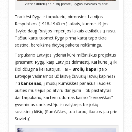
Vienas didelių apleistų pastatų Rygos Maskvos rajone.
Traukėsi Ryga ir tarpukariu, pirmosios Latvijos
Respublikos (1918-1940 m.) laikais, kuomet iš jos
išvyko daug Rusijos Imperijos laikais atsikėlusių rusų.
Tačiau kartu tuomet Ryga pirmą kartą tapo tikra
sostine, bereikšmę didybę pakeitė reikšminga.
Tarpukario Latvijos lyderiai kūrė milžiniškus projektus
įprasminti Rygą, kaip Latvijos didmiestį. Kai kurie jų iki
šiol džiugina keliautojus. Tai –
Brolių kapai
(taip
Latvijoje vadinamos už laisvę žuvusių latvių kapinės)
ir
Skansenas
, į mūsų Rumšiškes panašus liaudies
buities muziejus po atviru dangumi – tik pastatytas
dar tarpukariu, kai ten rodomas kaimo “senoviškas”
gyvenimas dar klestėjo ir realybėje, be jokių
sovietinių klišių (Rumšiškės, tuo tarpu, įkurtos jau prie
Sovietų).