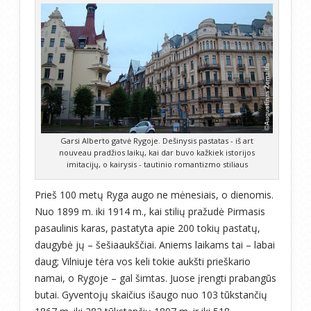
Garsi Alberto gatvė Rygoje. Dešinysis pastatas - iš art
nouveau pradžios laikų, kai dar buvo kažkiek istorijos
imitacijų, o kairysis - tautinio romantizmo stiliaus
Prieš 100 metų Ryga augo ne mėnesiais, o dienomis.
Nuo 1899 m. iki 1914 m., kai stilių pražudė Pirmasis
pasaulinis karas, pastatyta apie 200 tokių pastatų,
daugybė jų – šešiaaukščiai. Aniems laikams tai – labai
daug; Vilniuje tėra vos keli tokie aukšti prieškario
namai, o Rygoje – gal šimtas. Juose įrengti prabangūs
butai. Gyventojų skaičius išaugo nuo 103 tūkstančių