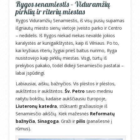
Rygos senamiestis – Viduramžių
pirklių ir riterių miestas
Rygos Viduramžių Senamiestis, iš visų pusių supamas
išgriautų miesto sienų vietoje įveisto parko ir Centro
– nedidelis. Iš Rygos niekad niekas nevaldė jokios
karalystės ar kunigaikštystės, kaip iš Vilniaus. Po to,
kai kryžiaus riterių žygiai prieš baltus nurimo, Ryga
nusistovėjo kaip pirklių miestas. Visgi, turtų iš
prekybos pakako, todėl didieji Senamiesčio pastatai –
labai įspūdingi.
Labiausiai, aišku, bažnyčios. Vis plėstos ir plėstos,
aukštintos ir aukštintos.
Šv. Petro
savo mediniu
raitytu bokštu, kadaise aukščiausiu Europoje,
Liuteronų katedra
, stūksanti gražiausioje iš
Senamiesčio aikščių. Kiek mažesnės
Reformatų
bažnyčia
,
Sinagoga
. Graži ir
pilis
(panašesnė į
rūmus).