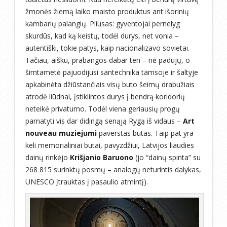
žmonės žiemą laiko maisto produktus ant išorinių
kambarių palangių. Pliusas: gyventojai pernelyg
skurdūs, kad ką keistų, todėl durys, net vonia –
autentiški, tokie patys, kaip nacionalizavo sovietai.
Tačiau, aišku, prabangos dabar ten – nė padujų, o
šimtametė pajuodijusi santechnika tamsoje ir šaltyje
apkabinėta džiūstančiais visų buto šeimų drabužiais
atrodė liūdnai, įstiklintos durys į bendrą koridorių
neteikė privatumo. Todėl viena geriausių progų
pamatyti vis dar didingą senąją Rygą iš vidaus –
Art
nouveau muziejumi
paverstas butas. Taip pat yra
keli memorialiniai butai, pavyzdžiui, Latvijos liaudies
dainų rinkėjo
Krišjanio Baruono
(jo “dainų spinta” su
268 815 surinktų posmų – analogų neturintis dalykas,
UNESCO įtrauktas į pasaulio atmintį).