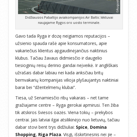
Didžiausios Pabaltijo aviakompanijos Air Baltic lėktuvai
naujajame Rygos oro uosto terminale.
Gavo tada Ryga ir dozę neigiamos reputacijos –
užsienio spauda rašė apie konsumatores, apie
vakariečius klientus apgaudinėjančius naktinius
klubus. Tačiau žavaus didmiesčio ir daugelio
tiesioginių reisų derinio gandai neįveikė. Ir angliškais
užrašais dabar labiau nei kada anksčiau britų
bernvakarių kompanijas vilioja plyšaujantys naktiniai
barai bei “džentelmenų klubai”.
Tiesa, už Senamiesčio ribų vakarais – net tame
gražiajame centre – Ryga gerokai apmirusi. Ten žiba
tik atskiros šviesos oazės. Viena tokių – prekybos
centrai. Jais latviai ilgai atsilikinėjo nuo lietuvių, tačiau
dabar stovi bent trys didžiuliai:
Spice
,
Domina
Shopping
,
Riga Plaza
. Visgi, išskirtinesnis nei jie –