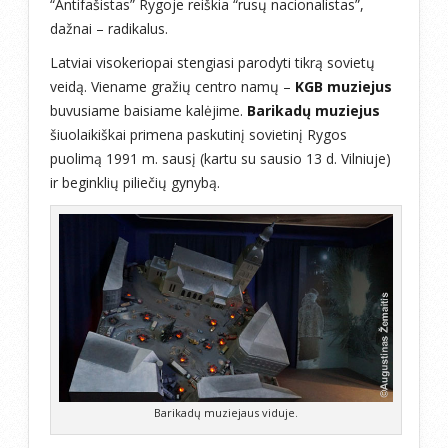
“Antifašistas” Rygoje reiškia “rusų nacionalistas”,
dažnai – radikalus.
Latviai visokeriopai stengiasi parodyti tikrą sovietų
veidą. Viename gražių centro namų –
KGB muziejus
buvusiame baisiame kalėjime.
Barikadų muziejus
šiuolaikiškai primena paskutinį sovietinį Rygos
puolimą 1991 m. sausį (kartu su sausio 13 d. Vilniuje)
ir beginklių piliečių gynybą.
Barikadų muziejaus viduje.