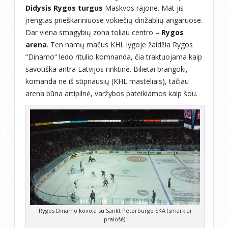
Didysis Rygos turgus
Maskvos rajone. Mat jis
įrengtas prieškariniuose vokiečių dirižablių angaruose.
Dar viena smagybių zona toliau centro –
Rygos
arena
. Ten namų mačus KHL lygoje žaidžia Rygos
“Dinamo” ledo ritulio komnanda, čia traktuojama kaip
savotiška antra Latvijos rinktinė. Bilietai brangoki,
komanda ne iš stipriausių (KHL masteliais), tačiau
arena būna artipilnė, varžybos pateikiamos kaip šou.
Rygos Dinamo kovoja su Sankt Peterburgo SKA (smarkiai
pralošė).