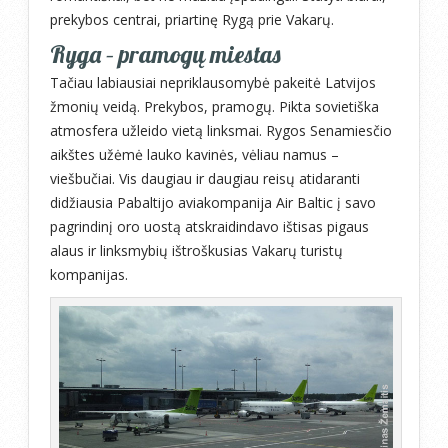
prekybos centrai, priartinę Rygą prie Vakarų.
Ryga – pramogų miestas
Tačiau labiausiai nepriklausomybė pakeitė Latvijos
žmonių veidą. Prekybos, pramogų. Pikta sovietiška
atmosfera užleido vietą linksmai. Rygos Senamiesčio
aikštes užėmė lauko kavinės, vėliau namus –
viešbučiai. Vis daugiau ir daugiau reisų atidaranti
didžiausia Pabaltijo aviakompanija Air Baltic į savo
pagrindinį oro uostą atskraidindavo ištisas pigaus
alaus ir linksmybių ištroškusias Vakarų turistų
kompanijas.