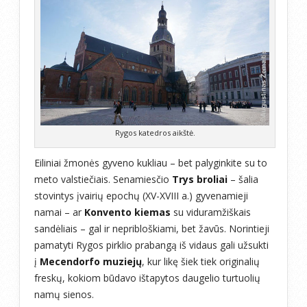
Rygos katedros aikštė.
Eiliniai žmonės gyveno kukliau – bet palyginkite su to
meto valstiečiais. Senamiesčio
Trys broliai
– šalia
stovintys įvairių epochų (XV-XVIII a.) gyvenamieji
namai – ar
Konvento kiemas
su viduramžiškais
sandėliais – gal ir nepribloškiami, bet žavūs. Norintieji
pamatyti Rygos pirklio prabangą iš vidaus gali užsukti
į
Mecendorfo muziejų
, kur likę šiek tiek originalių
freskų, kokiom būdavo ištapytos daugelio turtuolių
namų sienos.