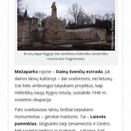
Brolių kapai Rygoje (tik nedidelis milžiniško simetriško
memorialo fragmentas).
Mežaparko
rajone –
Dainų švenčių estrada
. Juk
dainos latvių kultūroje – dar svarbesnės, nei lietuvių.
Dar kelis ambicingus tarpukario projektus, kaip
milžinišką naują Rygos rotušę, sustabdė 1940 m.
sovietinė okupacija.
Pats svarbiausias latvių širdžiai tarpukario
monumentas – gerokai mažesnis. Tai –
Laisvės
paminklas
, stūgsantis tarp Senamiesčio ir Centro.
Net sovietai nedrįso jo nugriauti – sakoma, kad