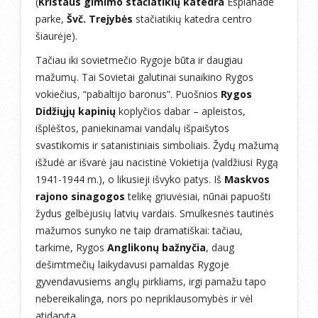
(
Kristaus gimimo stačiatikių katedra
Esplanade
parke,
Švč. Trejybės
stačiatikių katedra centro
šiaurėje).
Tačiau iki sovietmečio Rygoje būta ir daugiau
mažumų. Tai Sovietai galutinai sunaikino Rygos
vokiečius, “pabaltijo baronus”. Puošnios
Rygos
Didžiųjų kapinių
koplyčios dabar – apleistos,
išplėštos, paniekinamai vandalų išpaišytos
svastikomis ir satanistiniais simboliais. Žydų mažumą
išžudė ar išvarė jau nacistinė Vokietija (valdžiusi Rygą
1941-1944 m.), o likusieji išvyko patys. Iš
Maskvos
rajono sinagogos
telikę griuvėsiai, nūnai papuošti
žydus gelbėjusių latvių vardais. Smulkesnės tautinės
mažumos sunyko ne taip dramatiškai: tačiau,
tarkime, Rygos
Anglikonų bažnyčia
, daug
dešimtmečių laikydavusi pamaldas Rygoje
gyvendavusiems anglų pirkliams, irgi pamažu tapo
nebereikalinga, nors po nepriklausomybės ir vėl
atidaryta.