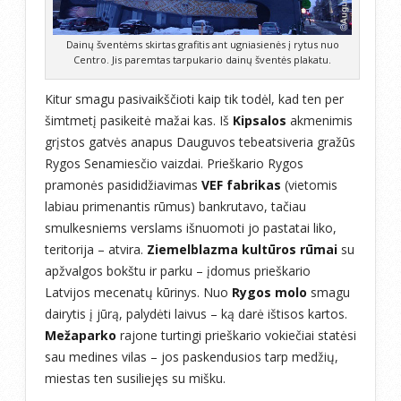
Dainų šventėms skirtas grafitis ant ugniasienės į rytus nuo
Centro. Jis paremtas tarpukario dainų šventės plakatu.
Kitur smagu pasivaikščioti kaip tik todėl, kad ten per
šimtmetį pasikeitė mažai kas. Iš
Kipsalos
akmenimis
grįstos gatvės anapus Dauguvos tebeatsiveria gražūs
Rygos Senamiesčio vaizdai. Prieškario Rygos
pramonės pasididžiavimas
VEF fabrikas
(vietomis
labiau primenantis rūmus) bankrutavo, tačiau
smulkesniems verslams išnuomoti jo pastatai liko,
teritorija – atvira.
Ziemelblazma kultūros rūmai
su
apžvalgos bokštu ir parku – įdomus prieškario
Latvijos mecenatų kūrinys. Nuo
Rygos molo
smagu
dairytis į jūrą, palydėti laivus – ką darė ištisos kartos.
Mežaparko
rajone turtingi prieškario vokiečiai statėsi
sau medines vilas – jos paskendusios tarp medžių,
miestas ten susiliejęs su mišku.