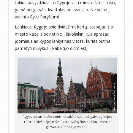
tokius pavyzdžius – o Rygoje visa miesto širdis tokia,
gatvė po gatvės, kvartalas po kvartalo. Ne veltui ji
vadinta Rytų Paryžiumi.
Lankiausi Rygoje apie dvidešimt kartų, stebėjau šio
miesto kaitą iš sovietinio į šiuolaikinį. Čia aprašau
įdomiausias Rygos lankytinas vietas, kurias būtina
pamatyti nuvykus į Pabaltijo didmiestį.
Rygos senamiesčio centrinė aikštė su Juodagalvių gildijos
rūmais (dešinėje) ir Šv. Petro bažnyčios bokštu - vienas
garsiausių Pabaltijo vaizdų.