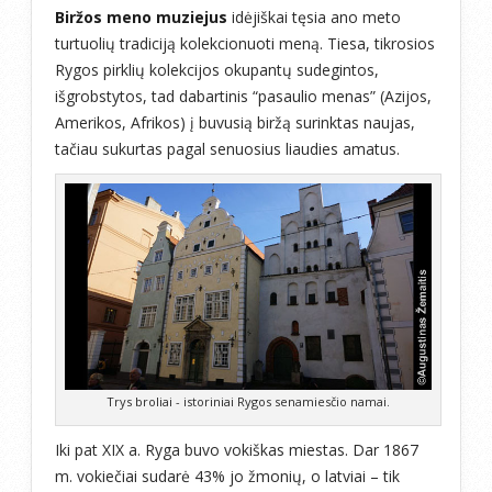
Biržos meno muziejus
idėjiškai tęsia ano meto
turtuolių tradiciją kolekcionuoti meną. Tiesa, tikrosios
Rygos pirklių kolekcijos okupantų sudegintos,
išgrobstytos, tad dabartinis “pasaulio menas” (Azijos,
Amerikos, Afrikos) į buvusią biržą surinktas naujas,
tačiau sukurtas pagal senuosius liaudies amatus.
Trys broliai - istoriniai Rygos senamiesčio namai.
Iki pat XIX a. Ryga buvo vokiškas miestas. Dar 1867
m. vokiečiai sudarė 43% jo žmonių, o latviai – tik