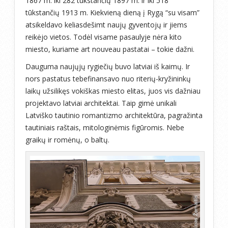
1867 m. iki 282 tūkstančių 1897 m. ir iki 518
tūkstančių 1913 m. Kiekvieną dieną į Rygą “su visam”
atsikeldavo keliasdešimt naujų gyventojų ir jiems
reikėjo vietos. Todėl visame pasaulyje nėra kito
miesto, kuriame art nouveau pastatai – tokie dažni.
Dauguma naujųjų rygiečių buvo latviai iš kaimų. Ir
nors pastatus tebefinansavo nuo riterių-kryžininkų
laikų užsilikęs vokiškas miesto elitas, juos vis dažniau
projektavo latviai architektai. Taip gimė unikali
Latviško tautinio romantizmo architektūra, pagražinta
tautiniais raštais, mitologinėmis figūromis. Nebe
graikų ir romėnų, o baltų.