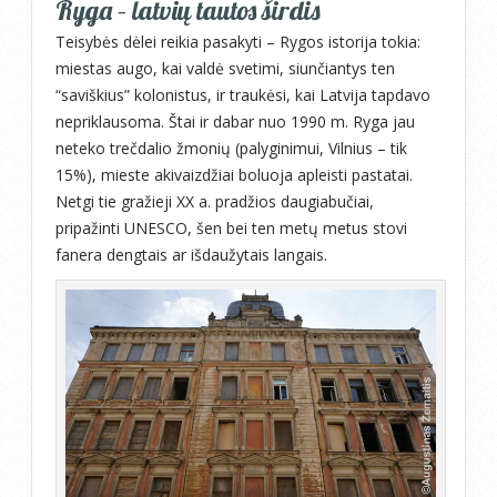
Ryga – latvių tautos širdis
Teisybės dėlei reikia pasakyti – Rygos istorija tokia:
miestas augo, kai valdė svetimi, siunčiantys ten
“saviškius” kolonistus, ir traukėsi, kai Latvija tapdavo
nepriklausoma. Štai ir dabar nuo 1990 m. Ryga jau
neteko trečdalio žmonių (palyginimui, Vilnius – tik
15%), mieste akivaizdžiai boluoja apleisti pastatai.
Netgi tie gražieji XX a. pradžios daugiabučiai,
pripažinti UNESCO, šen bei ten metų metus stovi
fanera dengtais ar išdaužytais langais.