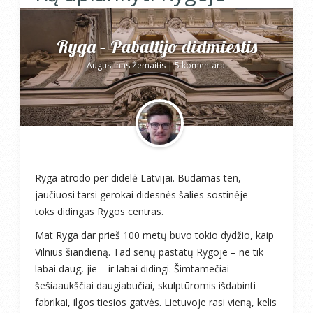
Ryga – Pabaltijo didmiestis
Augustinas Žemaitis
|
5 komentarai
Ryga atrodo per didelė Latvijai. Būdamas ten,
jaučiuosi tarsi gerokai didesnės šalies sostinėje –
toks didingas Rygos centras.
Mat Ryga dar prieš 100 metų buvo tokio dydžio, kaip
Vilnius šiandieną. Tad senų pastatų Rygoje – ne tik
labai daug, jie – ir labai didingi. Šimtamečiai
šešiaaukščiai daugiabučiai, skulptūromis išdabinti
fabrikai, ilgos tiesios gatvės. Lietuvoje rasi vieną, kelis