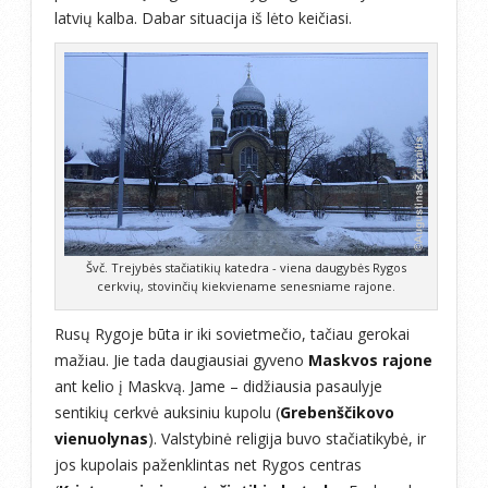
latvių kalba. Dabar situacija iš lėto keičiasi.
Švč. Trejybės stačiatikių katedra - viena daugybės Rygos
cerkvių, stovinčių kiekviename senesniame rajone.
Rusų Rygoje būta ir iki sovietmečio, tačiau gerokai
mažiau. Jie tada daugiausiai gyveno
Maskvos rajone
ant kelio į Maskvą. Jame – didžiausia pasaulyje
sentikių cerkvė auksiniu kupolu (
Grebenščikovo
vienuolynas
). Valstybinė religija buvo stačiatikybė, ir
jos kupolais paženklintas net Rygos centras