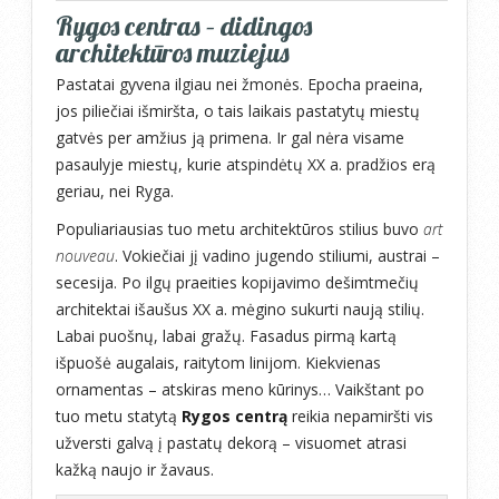
Rygos centras – didingos
architektūros muziejus
Pastatai gyvena ilgiau nei žmonės. Epocha praeina,
jos piliečiai išmiršta, o tais laikais pastatytų miestų
gatvės per amžius ją primena. Ir gal nėra visame
pasaulyje miestų, kurie atspindėtų XX a. pradžios erą
geriau, nei Ryga.
Populiariausias tuo metu architektūros stilius buvo
art
nouveau
. Vokiečiai jį vadino jugendo stiliumi, austrai –
secesija. Po ilgų praeities kopijavimo dešimtmečių
architektai išaušus XX a. mėgino sukurti naują stilių.
Labai puošnų, labai gražų. Fasadus pirmą kartą
išpuošė augalais, raitytom linijom. Kiekvienas
ornamentas – atskiras meno kūrinys… Vaikštant po
tuo metu statytą
Rygos centrą
reikia nepamiršti vis
užversti galvą į pastatų dekorą – visuomet atrasi
kažką naujo ir žavaus.