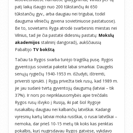
patį laiką išaugo nuo 200 tūkstančių iki 650
tūkstančių gyv., arba daugiau nei trigubai, todėl
dauguma vilniečių gyvena sovietiniuose pastatuose).
Be to, sovietams Ryga atrodė svarbesnis miestas nei
Vilnius, tad jie čia pastatė didesnių pastatų:
Mokslų
akademijos
stalininį dangoraižį, aukščiausią
Pabaltijo
TV bokštą
.
Tačiau ta Rygos svarba turėjo tragišką pusę. Rygos
gyventojus sovietai pakeitė labai smarkiai. Daugelis
senųjų rygiečių 1940-1953 m. išžudyti, ištremti,
priversti sprukti. Į Rygą privežta tiek rusų, kad 1989 m.
jie jau sudarė tvirtą gyventojų daugumą (latviai – tik
37%). Ir nors po nepriklausomybės apie trečdalis
Rygos rusų išvyko į Rusiją, iki pat šiol Rygoje
rusakalbių daugiau nei kalbančių latviškai. Kadangi
vyresnių kartų latviai moka rusiškai, o rusai latviškai –
nemoka, dar prieš 10-15 metų tik koks kas penktas
pokalbis, kurį nugirsdavau Rygos gatvėse, vykdavo