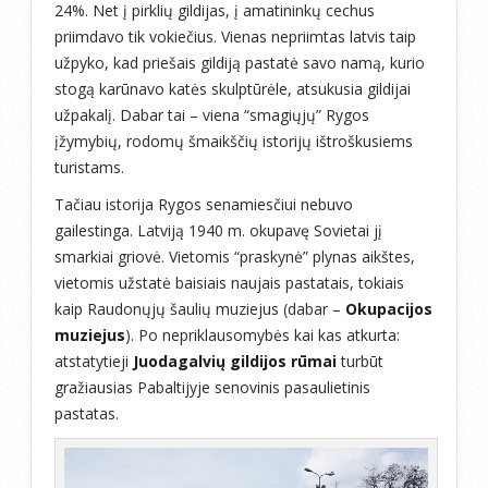
24%. Net į pirklių gildijas, į amatininkų cechus
priimdavo tik vokiečius. Vienas nepriimtas latvis taip
užpyko, kad priešais gildiją pastatė savo namą, kurio
stogą karūnavo katės skulptūrėle, atsukusia gildijai
užpakalį. Dabar tai – viena “smagiųjų” Rygos
įžymybių, rodomų šmaikščių istorijų ištroškusiems
turistams.
Tačiau istorija Rygos senamiesčiui nebuvo
gailestinga. Latviją 1940 m. okupavę Sovietai jį
smarkiai griovė. Vietomis “praskynė” plynas aikštes,
vietomis užstatė baisiais naujais pastatais, tokiais
kaip Raudonųjų šaulių muziejus (dabar –
Okupacijos
muziejus
). Po nepriklausomybės kai kas atkurta:
atstatytieji
Juodagalvių gildijos rūmai
turbūt
gražiausias Pabaltijyje senovinis pasaulietinis
pastatas.