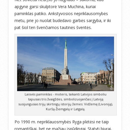
apgynė garsi skulptorė Vera Muchina, kuriai
paminklas patiko. Ankstyvosios nepriklausomybės
metu, prie jo nuolat budėdavo garbės sargyba, ir iki
pat šiol ten švenčiamos tautinės šventės.
Laisvės paminklas - moteris, laikanti Latvijos simboliu
tapusias tris žvaigždes, simbolizuojančias į Latviją
susijungusias trijų skirtingų istorijų žemes: Vidžemę (Livoniją),
Kuršą-Žiemgalą ir Latgalą.
Po 1990 m. nepriklauosmybės Ryga plėtėsi ne taip
romantiškai, bet ne mažiau įspūdingai. Statyti biurai,