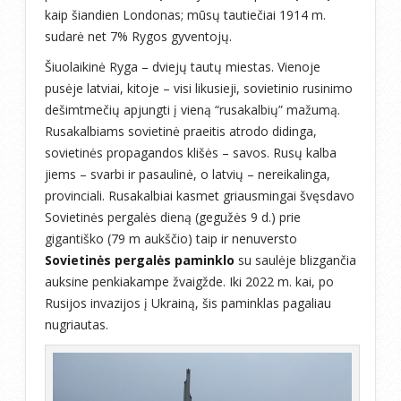
kaip šiandien Londonas; mūsų tautiečiai 1914 m.
sudarė net 7% Rygos gyventojų.
Šiuolaikinė Ryga – dviejų tautų miestas. Vienoje
pusėje latviai, kitoje – visi likusieji, sovietinio rusinimo
dešimtmečių apjungti į vieną “rusakalbių” mažumą.
Rusakalbiams sovietinė praeitis atrodo didinga,
sovietinės propagandos klišės – savos. Rusų kalba
jiems – svarbi ir pasaulinė, o latvių – nereikalinga,
provinciali. Rusakalbiai kasmet griausmingai švęsdavo
Sovietinės pergalės dieną (gegužės 9 d.) prie
gigantiško (79 m aukščio) taip ir nenuversto
Sovietinės pergalės paminklo
su saulėje blizgančia
auksine penkiakampe žvaigžde. Iki 2022 m. kai, po
Rusijos invazijos į Ukrainą, šis paminklas pagaliau
nugriautas.