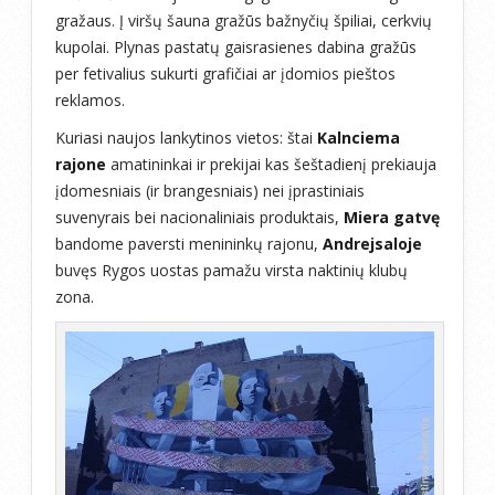
gražaus. Į viršų šauna gražūs bažnyčių špiliai, cerkvių
kupolai. Plynas pastatų gaisrasienes dabina gražūs
per fetivalius sukurti grafičiai ar įdomios pieštos
reklamos.
Kuriasi naujos lankytinos vietos: štai
Kalnciema
rajone
amatininkai ir prekijai kas šeštadienį prekiauja
įdomesniais (ir brangesniais) nei įprastiniais
suvenyrais bei nacionaliniais produktais,
Miera gatvę
bandome paversti menininkų rajonu,
Andrejsaloje
buvęs Rygos uostas pamažu virsta naktinių klubų
zona.