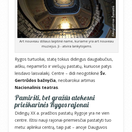
Art nouveau stiliaus laiptinė name, kuriame yra art nouveau
muziejus. Ji - atvira lankytojams.
Rygos turtuoliai, statę tokius didingus daugiabučius,
aišku, nepamiršo ir viešųjų pastatų, kuriuose patys
leisdavo laisvalaikį. Centre – didi neogotikinė
Šv.
Gertrūdos bažnyčia
, neobarokui artimas
Nacionalinis teatras
.
Pamiršti, bet gražūs atokesni
prieškarinės Rygos rajonai
Didingų XX a. pradžios pastatų Rygoje yra ne vien
centre. Ištisi nauji rajonai-priemiesčiai pastatyti tuo
metu: aplinkui centrą, taip pat – anoje Dauguvos