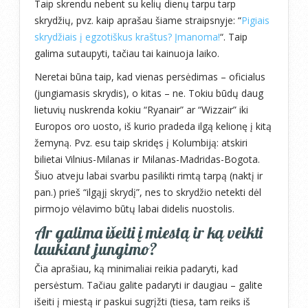
Taip skrendu nebent su kelių dienų tarpu tarp
skrydžių, pvz. kaip aprašau šiame straipsnyje: “
Pigiais
skrydžiais į egzotiškus kraštus? Įmanoma!
“. Taip
galima sutaupyti, tačiau tai kainuoja laiko.
Neretai būna taip, kad vienas persėdimas – oficialus
(jungiamasis skrydis), o kitas – ne. Tokiu būdų daug
lietuvių nuskrenda kokiu “Ryanair” ar “Wizzair” iki
Europos oro uosto, iš kurio pradeda ilgą kelionę į kitą
žemyną. Pvz. esu taip skridęs į Kolumbiją: atskiri
bilietai Vilnius-Milanas ir Milanas-Madridas-Bogota.
Šiuo atveju labai svarbu pasilikti rimtą tarpą (naktį ir
pan.) prieš “ilgąjį skrydį”, nes to skrydžio netekti dėl
pirmojo vėlavimo būtų labai didelis nuostolis.
Ar galima išeiti į miestą ir ką veikti
laukiant jungimo?
Čia aprašiau, ką minimaliai reikia padaryti, kad
persėstum. Tačiau galite padaryti ir daugiau – galite
išeiti į miestą ir paskui sugrįžti (tiesa, tam reiks iš