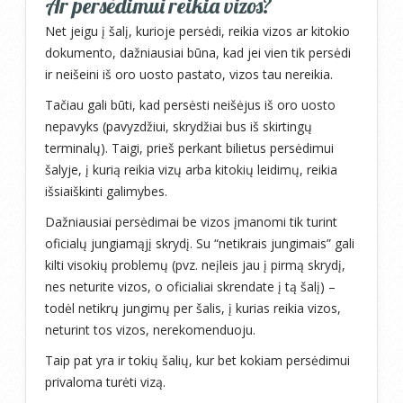
Ar persėdimui reikia vizos?
Net jeigu į šalį, kurioje persėdi, reikia vizos ar kitokio
dokumento, dažniausiai būna, kad jei vien tik persėdi
ir neišeini iš oro uosto pastato, vizos tau nereikia.
Tačiau gali būti, kad persėsti neišėjus iš oro uosto
nepavyks (pavyzdžiui, skrydžiai bus iš skirtingų
terminalų). Taigi, prieš perkant bilietus persėdimui
šalyje, į kurią reikia vizų arba kitokių leidimų, reikia
išsiaiškinti galimybes.
Dažniausiai persėdimai be vizos įmanomi tik turint
oficialų jungiamąjį skrydį. Su “netikrais jungimais” gali
kilti visokių problemų (pvz. neįleis jau į pirmą skrydį,
nes neturite vizos, o oficialiai skrendate į tą šalį) –
todėl netikrų jungimų per šalis, į kurias reikia vizos,
neturint tos vizos, nerekomenduoju.
Taip pat yra ir tokių šalių, kur bet kokiam persėdimui
privaloma turėti vizą.