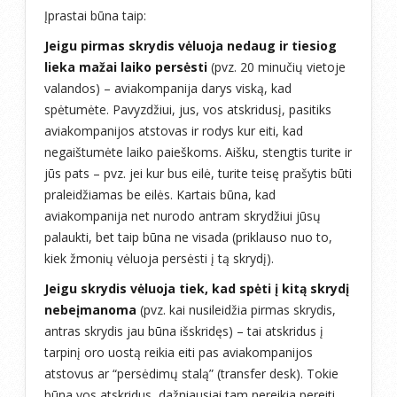
Įprastai būna taip:
Jeigu pirmas skrydis vėluoja nedaug ir tiesiog
lieka mažai laiko persėsti
(pvz. 20 minučių vietoje
valandos) – aviakompanija darys viską, kad
spėtumėte. Pavyzdžiui, jus, vos atskridusį, pasitiks
aviakompanijos atstovas ir rodys kur eiti, kad
negaištumėte laiko paieškoms. Aišku, stengtis turite ir
jūs pats – pvz. jei kur bus eilė, turite teisę prašytis būti
praleidžiamas be eilės. Kartais būna, kad
aviakompanija net nurodo antram skrydžiui jūsų
palaukti, bet taip būna ne visada (priklauso nuo to,
kiek žmonių vėluoja persėsti į tą skrydį).
Jeigu skrydis vėluoja tiek, kad spėti į kitą skrydį
nebeįmanoma
(pvz. kai nusileidžia pirmas skrydis,
antras skrydis jau būna išskridęs) – tai atskridus į
tarpinį oro uostą reikia eiti pas aviakompanijos
atstovus ar “persėdimų stalą” (transfer desk). Tokie
būna vos atskridus, dažniausiai tam nereikia pereiti