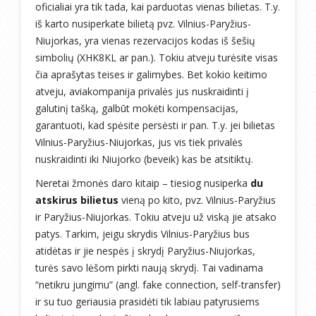
oficialiai yra tik tada, kai parduotas vienas bilietas. T.y.
iš karto nusiperkate bilietą pvz. Vilnius-Paryžius-
Niujorkas, yra vienas rezervacijos kodas iš šešių
simbolių (XHK8KL ar pan.). Tokiu atveju turėsite visas
čia aprašytas teises ir galimybes. Bet kokio keitimo
atveju, aviakompanija privalės jus nuskraidinti į
galutinį tašką, galbūt mokėti kompensacijas,
garantuoti, kad spėsite persėsti ir pan. T.y. jei bilietas
Vilnius-Paryžius-Niujorkas, jus vis tiek privalės
nuskraidinti iki Niujorko (beveik) kas be atsitiktų.
Neretai žmonės daro kitaip – tiesiog nusiperka
du
atskirus bilietus
vieną po kito, pvz. Vilnius-Paryžius
ir Paryžius-Niujorkas. Tokiu atveju už viską jie atsako
patys. Tarkim, jeigu skrydis Vilnius-Paryžius bus
atidėtas ir jie nespės į skrydį Paryžius-Niujorkas,
turės savo lėšom pirkti naują skrydį. Tai vadinama
“netikru jungimu” (angl. fake connection, self-transfer)
ir su tuo geriausia prasidėti tik labiau patyrusiems