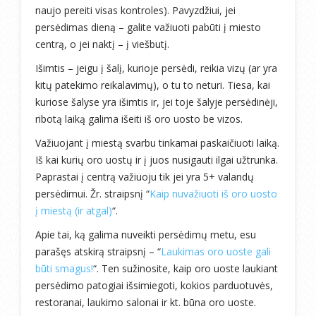
naujo pereiti visas kontroles). Pavyzdžiui, jei
persėdimas dieną – galite važiuoti pabūti į miesto
centrą, o jei naktį – į viešbutį.
Išimtis – jeigu į šalį, kurioje persėdi, reikia vizų (ar yra
kitų patekimo reikalavimų), o tu to neturi. Tiesa, kai
kuriose šalyse yra išimtis ir, jei toje šalyje persėdinėji,
ribotą laiką galima išeiti iš oro uosto be vizos.
Važiuojant į miestą svarbu tinkamai paskaičiuoti laiką.
Iš kai kurių oro uostų ir į juos nusigauti ilgai užtrunka.
Paprastai į centrą važiuoju tik jei yra 5+ valandų
persėdimui. Žr. straipsnį “
Kaip nuvažiuoti iš oro uosto
į miestą (ir atgal)
“.
Apie tai, ką galima nuveikti persėdimų metu, esu
parašęs atskirą straipsnį – “
Laukimas oro uoste gali
būti smagus!
“. Ten sužinosite, kaip oro uoste laukiant
persėdimo patogiai išsimiegoti, kokios parduotuvės,
restoranai, laukimo salonai ir kt. būna oro uoste.