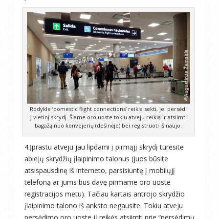
Rodykle ‘domestic flight connections’ reikia sekti, jei persėdi
į vietinį skrydį. Šiame oro uoste tokiu atveju reikia ir atsiimti
bagažą nuo konvejerių (dešinėje) bei registruoti iš naujo.
4.Įprastu atveju jau lipdami į pirmąjį skrydį turėsite
abiejų skrydžių įlaipinimo talonus (juos būsite
atsispausdinę iš interneto, parsisiuntę į mobilųjį
telefoną ar jums bus davę pirmame oro uoste
registracijos metu). Tačiau kartais antrojo skrydžio
įlaipinimo talono iš anksto negausite. Tokiu atveju
persėdimo oro uoste jį reikės atsiimti prie “persėdimų