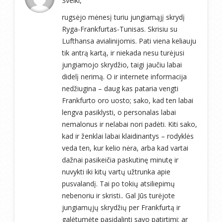
Sveiki,
rugsėjo mėnesį turiu jungiamąjį skrydį
Ryga-Frankfurtas-Tunisas. Skrisiu su
Lufthansa avialinijomis. Pati viena keliauju
tik antrą kartą, ir niekada nesu turėjusi
jungiamojo skrydžio, taigi jaučiu labai
didelį nerimą. O ir internete informacija
nedžiugina – daug kas pataria vengti
Frankfurto oro uosto; sako, kad ten labai
lengva pasiklysti, o personalas labai
nemalonus ir nelabai nori padėti. Kiti sako,
kad ir ženklai labai klaidinantys – rodyklės
veda ten, kur kelio nėra, arba kad vartai
dažnai pasikeičia paskutinę minutę ir
nuvykti iki kitų vartų užtrunka apie
pusvalandį. Tai po tokių atsiliepimų
nebenoriu ir skristi.. Gal Jūs turėjote
jungiamųjų skrydžių per Frankfurtą ir
galėtumėte pasidalinti savo patirtimi: ar