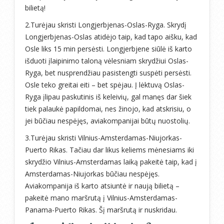
bilietą!
2.Turėjau skristi Longjerbjenas-Oslas-Ryga. Skrydį
Longjerbjenas-Oslas atidėjo taip, kad tapo aišku, kad
Osle liks 15 min persėsti. Longjerbjene siūlė iš karto
išduoti įlaipinimo taloną vėlesniam skrydžiui Oslas-
Ryga, bet nusprendžiau pasistengti suspėti persėsti.
Osle teko greitai eiti – bet spėjau. Į lėktuvą Oslas-
Ryga įlipau paskutinis iš keleivių, gal manęs dar šiek
tiek palaukė papildomai, nes žinojo, kad atskrisiu, o
jei būčiau nespėjęs, aviakompanijai būtų nuostolių.
3.Turėjau skristi Vilnius-Amsterdamas-Niujorkas-
Puerto Rikas. Tačiau dar likus keliems mėnesiams iki
skrydžio Vilnius-Amsterdamas laiką pakeitė taip, kad į
Amsterdamas-Niujorkas būčiau nespėjęs.
Aviakompanija iš karto atsiuntė ir naują bilietą –
pakeitė mano maršrutą į Vilnius-Amsterdamas-
Panama-Puerto Rikas. Šį maršrutą ir nuskridau.