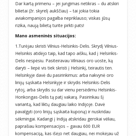
Dar kartą primenu – jei jungimas netikras – du atskiri
bilietai (žr. skyrelį aukščiau) – tai jokia tokia
aviakompanijos pagalba nepriklauso; viskas jūsų
rizika, naują bilietą turite pirkti pats!
Mano asmeninės situacijos:
1.Turėjau skristi Vilnius-Helsinkis-Delis. Skrydį Vilnius-
Helsinkis atidėjo taip, kad tapo aišku, kad į Helsinkis-
Delis nespėsiu. Pasiteiravau Vilniaus oro uoste, ką
daryti – liepė vis tiek skristi į Helsinkį, teirautis ten.
Helsinkyje davė du pasirinkimus: arba nakvynė oro
linijų sąskaita Helsinkyje ir skrydis Helsinkis-Delis
rytoj, arba skrydis su dar vienu persėdimu Helsinkis-
Honkongas-Delis tą patį vakarą. Pasirinkau šį
variantą, kad liktų daugiau laiko Indijoje. Davė
pavalgyti (oro linijų sąskaita kuponą) ir nuskridau
sėkmingai. Kadangi į Indiją atskridau gerokai vėliau,
paprašiau kompensacijos – gavau 600 EUR
kompensaciją, kas išėjo net daugiau, nei mokėjau už