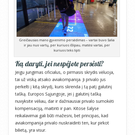
Greičiausias mano gyvenimo persėdimas – vartai buvo šalia
ir jau nuo vartų, per kuriuos išlipau, matėsi vartai, per
kuriuos teks lipti
Ką daryti, jei nespėjote persėsti?
Jeigu jungimas oficialus, o pirmasis skrydis vėluoja,
tai už viską atsako aviakompanija. Ji privalo jus
perkelti į kitą skrydį, kuris skrenda į tą patį galutinį
tašką. Europos Sąjungoje, jei į galutinį tašką
nuvyksite vėliau, dar ir dažniausiai privalo sumokėti
kompensaciją, maitinti ir pan. Kitose šalyse
reikalavimai gali būti mažesni, bet principas, kad
aviakompanija privalo nuskraidinti ten, kur pirkot
bilietą, yra visur.