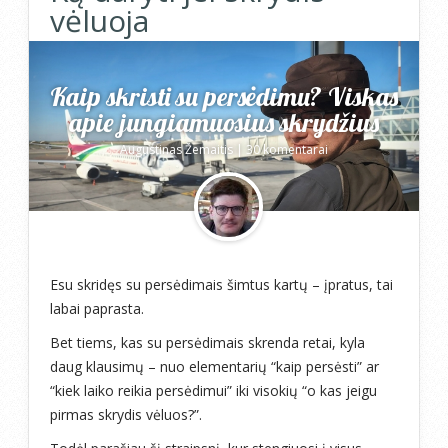
vėluoja
Kaip skristi su persėdimu? Viskas
apie jungiamuosius skrydžius
Augustinas Žemaitis
|
30 komentarai
Esu skridęs su persėdimais šimtus kartų – įpratus, tai
labai paprasta.
Bet tiems, kas su persėdimais skrenda retai, kyla
daug klausimų – nuo elementarių “kaip persėsti” ar
“kiek laiko reikia persėdimui” iki visokių “o kas jeigu
pirmas skrydis vėluos?”.