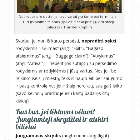
Nuorodos oro uoste. Jei tavo vartai yra tame pat terminale ir
turi įlaipinimo talonus, gali eiti tiesiai prie jų, kitu atveju
toliau sek Transfer kryptim
Svarbu, jei nori iš karto persėsti,
nepradėti sekti
rodyklėmis “Išėjimas” (angl. “Exit”), “Bagažo
atsiėmimas” (angl. “Baggage claim”), “Atvykimas”
(angl. “Arrival”) – nebent jos sutaptų su persėdimo
rodyklėmis ar rodyklėmis į jūsų vartus. Nes jei “be
reikalo” išeisi į miestą, teks iš naujo eiti per saugumo
ir pasų kontrolę net jei ir šiaip nereiktų, susigaiš laiko
(savo kelionių pradžioje esu kartą padaręs šitą
klaidą).
Kas bus, jei lėktuvas vėluos?
Jungiamieji skrydžiai ir atskiri
bilietai
Jungiamasis skrydis
(angl. connecting flight)