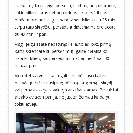
tvarką, dydžius. Jeigu persėsti, tikėtina, nespėtumėte,
tokio bilieto jums net neparduos. Jei persėdimas
mažam oro uoste, gali pardavinėti bilietus su 25 min.
tarpu tarp skrydžių, persėdant didesniame oro uoste
su 49 min. ir pan.
Visgi, jeigu esate nepatyręs keliautojas (pvz. pirmą
kartą skrendate su persėdimu), galite dėl visa ko
nepirkti bilietų kai persėdimui mažiau nei 1 val. 30
min. ar pan.
Vienintelis atvejis, kada galite ne dėl savo kaltės
nespėti persėsti nusipirkę oficialų jungiamąjį skrydį –
kai pirmasis skrydis vėluoja ar atšaukiamas. Bet už tai
atsako aviakompanija, ne jūs. Žr. žemiau ką daryti
tokiu atveju.