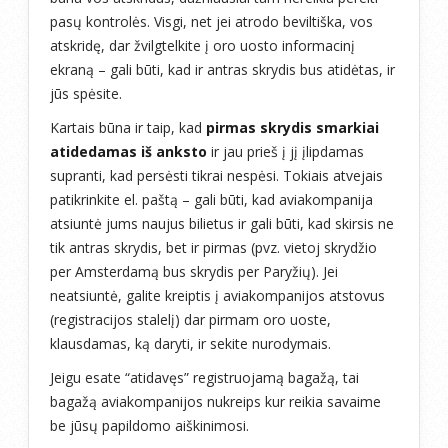
pasų kontrolės. Visgi, net jei atrodo beviltiška, vos
atskridę, dar žvilgtelkite į oro uosto informacinį
ekraną – gali būti, kad ir antras skrydis bus atidėtas, ir
jūs spėsite.
Kartais būna ir taip, kad
pirmas skrydis smarkiai
atidedamas iš anksto
ir jau prieš į jį įlipdamas
supranti, kad persėsti tikrai nespėsi. Tokiais atvejais
patikrinkite el. paštą – gali būti, kad aviakompanija
atsiuntė jums naujus bilietus ir gali būti, kad skirsis ne
tik antras skrydis, bet ir pirmas (pvz. vietoj skrydžio
per Amsterdamą bus skrydis per Paryžių). Jei
neatsiuntė, galite kreiptis į aviakompanijos atstovus
(registracijos stalelį) dar pirmam oro uoste,
klausdamas, ką daryti, ir sekite nurodymais.
Jeigu esate “atidavęs” registruojamą bagažą, tai
bagažą aviakompanijos nukreips kur reikia savaime
be jūsų papildomo aiškinimosi.