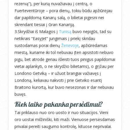
rezervą”), per kurią nuvažiavau į centrą, o
Fuerteventūroje – pora dienų, tokiu būdu apžiūrėjau
dar papildomą Kanarų salą, o bilietai pigesni nei
skrendant tiesiai į Gran Kanariją.
3.Skrydžiai iš Malagos į
Tunisą
buvo nepigūs, tad su
netikrais “EasyJet” jungimais į priekį skridau
sustodamas porai dienų
Ženevoje
, apžiūrėdamas
miestą, kuriame iki tol nebuvau (ten apsistoti nebuvo
pigu, bet atrodė geriau išleisti tuos pinigus papildomai
vietai aplankyti, o ne skrydžio bilietams), o grįžau per
Londono Getviką – ir užuot brangiai važiavęs į
Londoną, keliavau nakvoti į prie Getviko esantį
Braitono kurortą, kur buvo nesezonas ir dar nebuvau
buvęs.
Kiek laiko pakanka persėdimui?
Tai priklauso nuo oro uosto ir nuo situacijos. Vieni
oro uostai milžiniški, kiti maži. Vienuose persėsdamas
privalai pereiti saugumo kontrolę, kituose neprivalai.