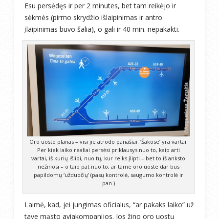
Esu persėdęs ir per 2 minutes, bet tam reikėjo ir
sėkmės (pirmo skrydžio išlaipinimas ir antro
įlaipinimas buvo šalia), o gali ir 40 min. nepakakti.
Oro uosto planas – visi jie atrodo panašiai. ‘Šakose’ yra vartai.
Per kiek laiko realiai persėsi priklausys nuo to, kaip arti
vartai, iš kurių išlipi, nuo tų, kur reiks įlipti – bet to iš anksto
nežinosi – o taip pat nuo to, ar tame oro uoste dar bus
papildomų ‘užduočių’ (pasų kontrolė, saugumo kontrolė ir
pan.)
Laimė, kad, jei jungimas oficialus, “ar pakaks laiko” už
tave mąsto aviakompanijos. Jos žino oro uostų