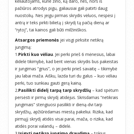
keliautojams, kurie žino, ką daro, nes, nors iš
pažiūros atrodys pigu, galiausiai gali patirti daug
nuostolių. Nes jeigu pirmas skrydis vėluos, nespėsi į
antrą ir teks pirkti bilietą į skrydį tą pačią dieną ar
“rytoj”, tai kainos gali būti milžiniškos.
Atsargos priemonės
jei visgi pirksite netikrą
jungimą:
1.
Pirkti kuo vėliau
. Jei perki prieš 6 mėnesius, labai
didelė tikimybė, kad bent vienas skrydis bus pakeistas
ir jungimas “grius”, o jei perki prieš savaitę – tikimybė
jau labai maža. Aišku, lazda turi du galus – kuo vėliau
perki, tuo sunkiau gauti gerą kainą.
2.
Pasilikti didelį tarpą tarp skrydžių
– kad spėtum
persėsti ir pirmą skrydį atidėjus. Skrisdamas “netikrais
jungimais” stengiuosi pasilikti ir dieną-dvi tarp
skrydžių, apžiūrėdamas miestą pakeliui. Rizika, kad
pirmąjį skrydį atidės visai parai, maža, o rizika, kad
atidės porai valandų – didelė.
3.
Įsigyti netikro jungimo draudimą
– tokius,