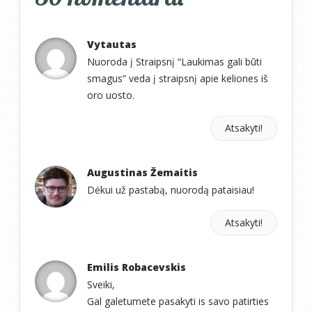
Vytautas
Nuoroda į Straipsnį “Laukimas gali būti
smagus” veda į straipsnį apie keliones iš
oro uosto.
Atsakyti!
Augustinas Žemaitis
Dėkui už pastabą, nuorodą pataisiau!
Atsakyti!
Emilis Robacevskis
Sveiki,
Gal galetumete pasakyti is savo patirties