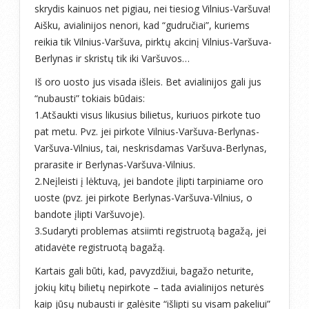
skrydis kainuos net pigiau, nei tiesiog Vilnius-Varšuva!
Aišku, avialinijos nenori, kad “gudručiai”, kuriems
reikia tik Vilnius-Varšuva, pirktų akcinį Vilnius-Varšuva-
Berlynas ir skristų tik iki Varšuvos…
Iš oro uosto jus visada išleis. Bet avialinijos gali jus
“nubausti” tokiais būdais:
1.Atšaukti visus likusius bilietus, kuriuos pirkote tuo
pat metu. Pvz. jei pirkote Vilnius-Varšuva-Berlynas-
Varšuva-Vilnius, tai, neskrisdamas Varšuva-Berlynas,
prarasite ir Berlynas-Varšuva-Vilnius.
2.Neįleisti į lėktuvą, jei bandote įlipti tarpiniame oro
uoste (pvz. jei pirkote Berlynas-Varšuva-Vilnius, o
bandote įlipti Varšuvoje).
3.Sudaryti problemas atsiimti registruotą bagažą, jei
atidavėte registruotą bagažą.
Kartais gali būti, kad, pavyzdžiui, bagažo neturite,
jokių kitų bilietų nepirkote – tada avialinijos neturės
kaip jūsų nubausti ir galėsite “išlipti su visam pakeliui”