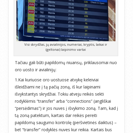
Visi skrydžiai, jų avialinijos, numeriai, kryptis, laikai ir
(geltonai) laipinimo vartai
Tačiau gali būti papildomų niuansų, priklausomai nuo
oro uosto ir avialinijų:
1.Kai kuriuose oro uostuose atvykę keleiviai
išleidžiami ne į tą pačią zoną, iš kur laipinami
išvykstantys skrydžiai. Tokiu atveju reikės sekti
rodyklėmis “transfer” arba “connections” (angliškai
“persėdimas”) ir jos nuves į išvykimo zoną. Tam, kad į
tą zoną patektum, kartais dar reikės pereiti
papildomą saugumo kontrolę (peršvietinės daiktus) –
bet “transfer” rodyklės nuves kur reikia. Kartais bus