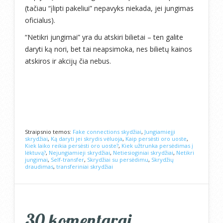
(tačiau “įlipti pakeliui” nepavyks niekada, jei jungimas
oficialus).
“Netikri jungimai” yra du atskiri bilietai – ten galite
daryti ką nori, bet tai neapsimoka, nes bilietų kainos
atskiros ir akcijų čia nebus.
Straipsnio temos:
Fake connections skydžiai
,
Jungiamiejji
skrydžiai
,
Ką daryti jei skrydis vėluoja
,
Kaip persėsti oro uoste
,
Kiek laiko reikia persėsti oro uoste?
,
Kiek užtrunka persėdimas į
lėktuvą?
,
Nejungiamieji skrydžiai
,
Netiesioginiai skrydžiai
,
Netikri
jungimai
,
Self-transfer
,
Skrydžiai su persėdimu
,
Skrydžių
draudimas
,
transferiniai skrydžiai
30 komentarai