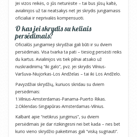
Jei vizos reikės, o jūs neturėsite – tai bus jūsų kaltė,
avialinijos už tai neatsakys net jei skrydis jungiamasis
oficialiai ir neprivalės kompensuoti.
O kas jei skrydis su keliais
persėdimais?
Oficialūs jungiamieji skrydžiai gali būti ir su dviem
persėdimais. Visa tvarka ta pati – tiesiog persėsti reiks
du kartus. Avialinijos vis tiek pilnai atsako už
nuskraidinimą “iki galo”, pvz. jei skrydis Vilnius-
Varšuva-Niujorkas-Los Andželas – tai iki Los Andželo.
Pavyzdžiai skrydžių, kuriuos skridau su dviem
persėdimais:
1.Vilnius-Amsterdamas-Panama-Puerto Rikas.
2.Oklendas-Singapūras-Amsterdamas-Vilnius.
Kalbant apie “netikrus jungimus”, su dviem
persėdimais jie dar rizikingesni nei bet kada – nes bet
kurio vieno skrydžio pakeitimas gali “viską sugriauti”.