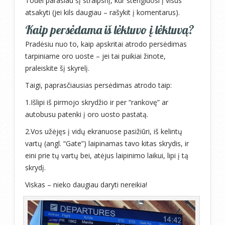
Todėl parašiau šį straipsnį, kur stengiuosi į visus
atsakyti (jei kils daugiau – rašykit į komentarus).
Kaip persėdama iš lėktuvo į lėktuvą?
Pradėsiu nuo to, kaip apskritai atrodo persėdimas
tarpiniame oro uoste – jei tai puikiai žinote,
praleiskite šį skyrelį.
Taigi, paprasčiausias persėdimas atrodo taip:
1.Išlipi iš pirmojo skrydžio ir per “rankovę” ar
autobusu patenki į oro uosto pastatą.
2.Vos užėjęs į vidų ekranuose pasižiūri, iš kelintų
vartų (angl. “Gate”) laipinamas tavo kitas skrydis, ir
eini prie tų vartų bei, atėjus laipinimo laikui, lipi į tą
skrydį.
Viskas – nieko daugiau daryti nereikia!