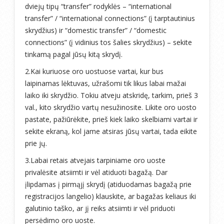
dviejų tipų “transfer” rodyklės – “international
transfer” / “international connections” (į tarptautinius
skrydžius) ir “domestic transfer” / “domestic
connections” (į vidinius tos šalies skrydžius) – sekite
tinkamą pagal jūsų kitą skrydį.
2.Kai kuriuose oro uostuose vartai, kur bus
laipinamas lėktuvas, užrašomi tik likus labai mažai
laiko iki skrydžio. Tokiu atveju atskridę, tarkim, prieš 3
val., kito skrydžio vartų nesužinosite. Likite oro uosto
pastate, pažiūrėkite, prieš kiek laiko skelbiami vartai ir
sekite ekraną, kol jame atsiras jūsų vartai, tada eikite
prie jų.
3.Labai retais atvejais tarpiniame oro uoste
privalėsite atsiimti ir vėl atiduoti bagažą. Dar
įlipdamas į pirmąjį skrydį (atiduodamas bagažą prie
registracijos langelio) klauskite, ar bagažas keliaus iki
galutinio taško, ar jį reiks atsiimti ir vėl priduoti
persėdimo oro uoste.