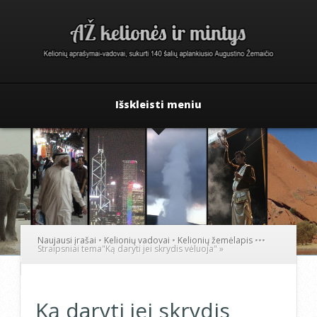
Išskleisti meniu
Naujausi įrašai
•
Kelionių vadovai
•
Kelionių žemėlapis
•
•
•
Straipsniai tema
"
Ką daryti jei skrydis vėluoja"
»
Ką daryti jei skrydis