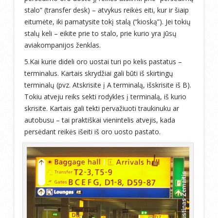
stalo” (transfer desk) – atvykus reikės eiti, kur ir šiaip
eitumėte, iki pamatysite tokį stalą (“kioską”). Jei tokių
stalų keli – eikite prie to stalo, prie kurio yra jūsų
aviakompanijos ženklas.
5.Kai kurie dideli oro uostai turi po kelis pastatus –
terminalus. Kartais skrydžiai gali būti iš skirtingų
terminalų (pvz. Atskrisite į A terminalą, išskrisite iš B).
Tokiu atveju reiks sekti rodykles į terminalą, iš kurio
skrisite. Kartais gali tekti pervažiuoti traukinuku ar
autobusu – tai praktiškai vienintelis atvejis, kada
persėdant reikės išeiti iš oro uosto pastato.