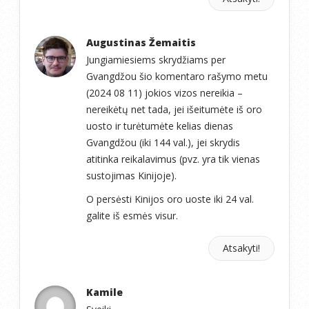
Augustinas Žemaitis
Jungiamiesiems skrydžiams per
Gvangdžou šio komentaro rašymo metu
(2024 08 11) jokios vizos nereikia –
nereikėtų net tada, jei išeitumėte iš oro
uosto ir turėtumėte kelias dienas
Gvangdžou (iki 144 val.), jei skrydis
atitinka reikalavimus (pvz. yra tik vienas
sustojimas Kinijoje).
O persėsti Kinijos oro uoste iki 24 val.
galite iš esmės visur.
Atsakyti!
Kamile