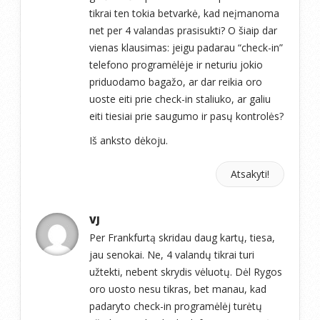
tikrai ten tokia betvarkė, kad neįmanoma
net per 4 valandas prasisukti? O šiaip dar
vienas klausimas: jeigu padarau “check-in”
telefono programėlėje ir neturiu jokio
priduodamo bagažo, ar dar reikia oro
uoste eiti prie check-in staliuko, ar galiu
eiti tiesiai prie saugumo ir pasų kontrolės?
Iš anksto dėkoju.
Atsakyti!
VJ
Per Frankfurtą skridau daug kartų, tiesa,
jau senokai. Ne, 4 valandų tikrai turi
užtekti, nebent skrydis vėluotų. Dėl Rygos
oro uosto nesu tikras, bet manau, kad
padaryto check-in programėlėj turėtų