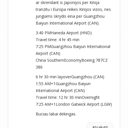
ar skrendant is Japonijos per Kinija
tranzitu i Europa reikes Kinijos vizos, nes
jungiams skrydis eina per Guangzhou
Baiyun International Airport (CAN).
3:40 PMHaneda Airport (HND)
Travel time: 4 hr 45 min
7:25 PMGuangzhou Baiyun International
Airport (CAN)
China SouthernEconomyBoeing 787CZ
386
6 hr 30 min layoverGuangzhou (CAN)
1:55 AM+1Guangzhou Baiyun
International Airport (CAN)
Travel time: 12 hr 30 minOvernight
7:25 AM+1London Gatwick Airport (LGW)
Buciau labai dekingas.
Atsakyti!