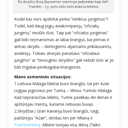
Šis skrydis į Ibizą Skyscanner sistemoje pažymėtas kaip Self-
Transfer – t.y. jums siūlo kelis atskirus bilietus
Kodėl kas nors apskritai perka “netikrus jungimus”?
Todėl, kad daug pigių aviakompanijų “oficialių
jungimų” nesiūlo išvis. Taip pat “oficialus jungimas”
gali būti neįmanomas ar labai brangus, kai pirmas ir
antras skrydis – skirtingiems aljansams priklausančių
avialinijų. Tokiais atvejais panašaus “oficialaus
jungimo” ar “tiesioginio skrydžio” gali nebūti išvis ar jis
būti trigubai-penkiagubai brangesnis.
Mano asmeninės situacijos:
1.Lietuva-Malaga bilietai buvo brangūs, tai per Azair
įsigijau pigesnius per Turiną – Vilnius-Turinas-Malaga.
Kad neprarasčiau bilieto, Turine pasilikau dvi dienas ir
apžiūrėjau miestą, kuriame nebuvau buvęs.
2.Skrydžiai į Gran Kanariją buvo brangūs, taigi,
pažiūrėjęs “Azair”, skridau ten per Milaną ir
Fuerteventūrą
. Milane turėjau visą dieną (“laiko