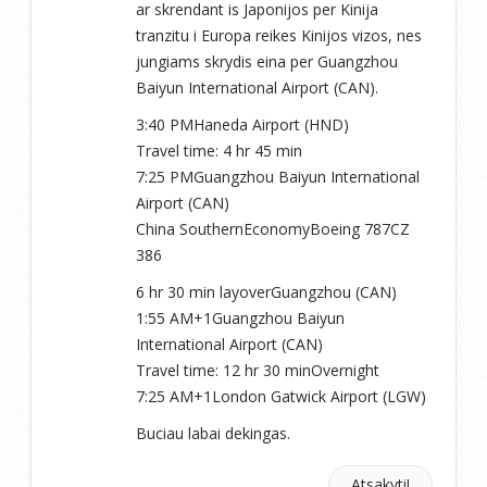
ar skrendant is Japonijos per Kinija
tranzitu i Europa reikes Kinijos vizos, nes
jungiams skrydis eina per Guangzhou
Baiyun International Airport (CAN).
3:40 PMHaneda Airport (HND)
Travel time: 4 hr 45 min
7:25 PMGuangzhou Baiyun International
Airport (CAN)
China SouthernEconomyBoeing 787CZ
386
6 hr 30 min layoverGuangzhou (CAN)
1:55 AM+1Guangzhou Baiyun
International Airport (CAN)
Travel time: 12 hr 30 minOvernight
7:25 AM+1London Gatwick Airport (LGW)
Buciau labai dekingas.
Atsakyti!