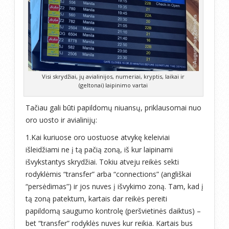
Visi skrydžiai, jų avialinijos, numeriai, kryptis, laikai ir
(geltonai) laipinimo vartai
Tačiau gali būti papildomų niuansų, priklausomai nuo
oro uosto ir avialinijų:
1.Kai kuriuose oro uostuose atvykę keleiviai
išleidžiami ne į tą pačią zoną, iš kur laipinami
išvykstantys skrydžiai. Tokiu atveju reikės sekti
rodyklėmis “transfer” arba “connections” (angliškai
“persėdimas”) ir jos nuves į išvykimo zoną. Tam, kad į
tą zoną patektum, kartais dar reikės pereiti
papildomą saugumo kontrolę (peršvietinės daiktus) –
bet “transfer” rodyklės nuves kur reikia. Kartais bus