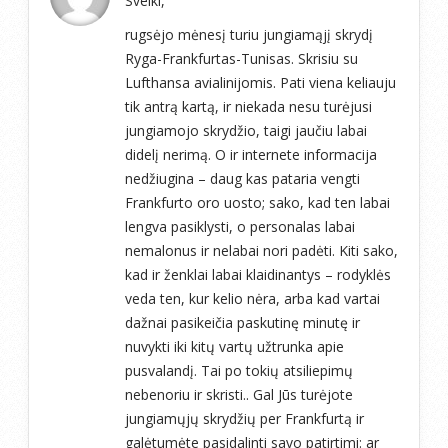
Sveiki,
rugsėjo mėnesį turiu jungiamąjį skrydį
Ryga-Frankfurtas-Tunisas. Skrisiu su
Lufthansa avialinijomis. Pati viena keliauju
tik antrą kartą, ir niekada nesu turėjusi
jungiamojo skrydžio, taigi jaučiu labai
didelį nerimą. O ir internete informacija
nedžiugina – daug kas pataria vengti
Frankfurto oro uosto; sako, kad ten labai
lengva pasiklysti, o personalas labai
nemalonus ir nelabai nori padėti. Kiti sako,
kad ir ženklai labai klaidinantys – rodyklės
veda ten, kur kelio nėra, arba kad vartai
dažnai pasikeičia paskutinę minutę ir
nuvykti iki kitų vartų užtrunka apie
pusvalandį. Tai po tokių atsiliepimų
nebenoriu ir skristi.. Gal Jūs turėjote
jungiamųjų skrydžių per Frankfurtą ir
galėtumėte pasidalinti savo patirtimi: ar