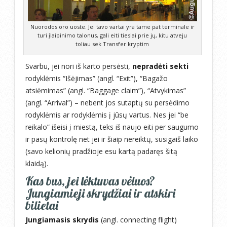
Nuorodos oro uoste. Jei tavo vartai yra tame pat terminale ir
turi įlaipinimo talonus, gali eiti tiesiai prie jų, kitu atveju
toliau sek Transfer kryptim
Svarbu, jei nori iš karto persėsti,
nepradėti sekti
rodyklėmis “Išėjimas” (angl. “Exit”), “Bagažo
atsiėmimas” (angl. “Baggage claim”), “Atvykimas”
(angl. “Arrival”) – nebent jos sutaptų su persėdimo
rodyklėmis ar rodyklėmis į jūsų vartus. Nes jei “be
reikalo” išeisi į miestą, teks iš naujo eiti per saugumo
ir pasų kontrolę net jei ir šiaip nereiktų, susigaiš laiko
(savo kelionių pradžioje esu kartą padaręs šitą
klaidą).
Kas bus, jei lėktuvas vėluos?
Jungiamieji skrydžiai ir atskiri
bilietai
Jungiamasis skrydis
(angl. connecting flight)