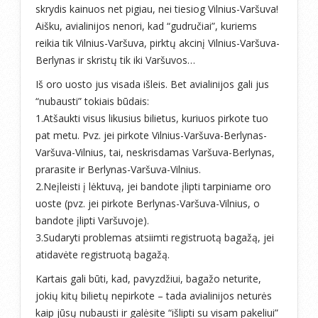
skrydis kainuos net pigiau, nei tiesiog Vilnius-Varšuva!
Aišku, avialinijos nenori, kad “gudručiai”, kuriems
reikia tik Vilnius-Varšuva, pirktų akcinį Vilnius-Varšuva-
Berlynas ir skristų tik iki Varšuvos…
Iš oro uosto jus visada išleis. Bet avialinijos gali jus
“nubausti” tokiais būdais:
1.Atšaukti visus likusius bilietus, kuriuos pirkote tuo
pat metu. Pvz. jei pirkote Vilnius-Varšuva-Berlynas-
Varšuva-Vilnius, tai, neskrisdamas Varšuva-Berlynas,
prarasite ir Berlynas-Varšuva-Vilnius.
2.Neįleisti į lėktuvą, jei bandote įlipti tarpiniame oro
uoste (pvz. jei pirkote Berlynas-Varšuva-Vilnius, o
bandote įlipti Varšuvoje).
3.Sudaryti problemas atsiimti registruotą bagažą, jei
atidavėte registruotą bagažą.
Kartais gali būti, kad, pavyzdžiui, bagažo neturite,
jokių kitų bilietų nepirkote – tada avialinijos neturės
kaip jūsų nubausti ir galėsite “išlipti su visam pakeliui”