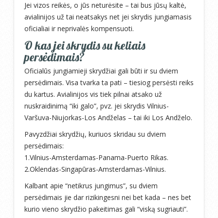
Jei vizos reikės, o jūs neturėsite – tai bus jūsų kaltė,
avialinijos už tai neatsakys net jei skrydis jungiamasis
oficialiai ir neprivalės kompensuoti.
O kas jei skrydis su keliais
persėdimais?
Oficialūs jungiamieji skrydžiai gali būti ir su dviem
persėdimais. Visa tvarka ta pati – tiesiog persėsti reiks
du kartus. Avialinijos vis tiek pilnai atsako už
nuskraidinimą “iki galo”, pvz. jei skrydis Vilnius-
Varšuva-Niujorkas-Los Andželas – tai iki Los Andželo.
Pavyzdžiai skrydžių, kuriuos skridau su dviem
persėdimais:
1.Vilnius-Amsterdamas-Panama-Puerto Rikas.
2.Oklendas-Singapūras-Amsterdamas-Vilnius.
Kalbant apie “netikrus jungimus”, su dviem
persėdimais jie dar rizikingesni nei bet kada – nes bet
kurio vieno skrydžio pakeitimas gali “viską sugriauti”.