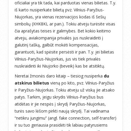
oficialiai yra tik tada, kai parduotas vienas bilietas. T.y.
iš karto nusiperkate bilietą pvz. Vilnius-Paryžius-
Niujorkas, yra vienas rezervacijos kodas iš šešių
simbolių (XHK8KL ar pan.). Tokiu atveju turėsite visas
čia aprašytas teises ir galimybes. Bet kokio keitimo
atveju, aviakompanija privalės jus nuskraidinti į
galutinį tašką, galbūt mokėti kompensacijas,
garantuoti, kad spėsite persėsti ir pan. T.y. jei bilietas
Vilnius-Paryžius-Niujorkas, jus vis tiek privalės
nuskraidinti iki Niujorko (beveik) kas be atsitiktų.
Neretai žmonės daro kitaip – tiesiog nusiperka
du
atskirus bilietus
vieną po kito, pvz. Vilnius-Paryžius
ir Paryžius-Niujorkas. Tokiu atveju už viską jie atsako
patys. Tarkim, jeigu skrydis Vilnius-Paryžius bus
atidėtas ir jie nespės į skrydį Paryžius-Niujorkas,
turės savo lėšom pirkti naują skrydį. Tai vadinama
“netikru jungimu” (angl. fake connection, self-transfer)
ir su tuo geriausia prasidėti tik labiau patyrusiems