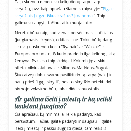
Taip skrendu nebent su kelių dienų tarpu tarp
skrydžių, pvz. kaip aprašau šiame straipsnyje: “
Pigiais
skrydžiais į egzotiškus kraštus? Įmanoma!
“. Taip
galima sutaupyti, tačiau tai kainuoja laiko.
Neretai būna taip, kad vienas persėdimas – oficialus
(jungiamasis skrydis), o kitas – ne. Tokiu būdų daug
lietuvių nuskrenda kokiu “Ryanair” ar “Wizzair” iki
Europos oro uosto, iš kurio pradeda ilgą kelionę į kitą
žemyną. Pvz. esu taip skridęs į Kolumbiją: atskiri
bilietai Vilnius-Milanas ir Milanas-Madridas-Bogota.
Šiuo atveju labai svarbu pasilikti rimtą tarpą (naktį ir
pan.) prieš “ilgąjį skrydį”, nes to skrydžio netekti dėl
pirmojo vėlavimo būtų labai didelis nuostolis.
Ar galima išeiti į miestą ir ką veikti
laukiant jungimo?
Čia aprašiau, ką minimaliai reikia padaryti, kad
persėstum. Tačiau galite padaryti ir daugiau – galite
išeiti į miestą ir paskui sugrįžti (tiesa, tam reiks iš