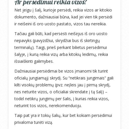
Ar persėdimui reikia vizos?
Net jeigu į šalį, kurioje persėdi, reikia vizos ar kitokio
dokumento, dažniausiai būna, kad jei vien tik persėdi
ir neišeini iš oro uosto pastato, vizos tau nereikia.
Tačiau gali būti, kad persėsti neišėjus iš oro uosto
nepavyks (pavyzdžiui, skrydžiai bus iš skirtingų
terminalų). Taigi, prieš perkant bilietus persėdimui
šalyje, į kurią reikia vizų arba kitokių leidimų, reikia
išsiaiškinti galimybes.
Dažniausiai persėdimai be vizos įmanomi tik turint
oficialų jungiamąjį skrydį. Su “netikrais jungimais” gali
kilti visokių problemų (pvz. neįleis jau į pirmą skrydį,
nes neturite vizos, o oficialiai skrendate į tą šalį) –
todėl netikrų jungimų per šalis, į kurias reikia vizos,
neturint tos vizos, nerekomenduoju.
Taip pat yra ir tokių šalių, kur bet kokiam persėdimui
privaloma turėti vizą.