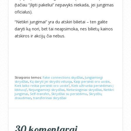
(tačiau “įlipti pakeliui” nepavyks niekada, jei jungimas
oficialus).
“Netikri jungimai” yra du atskiri bilietai – ten galite
daryti ką nori, bet tai neapsimoka, nes bilietų kainos
atskiros ir akcijų čia nebus.
Straipsnio temos:
Fake connections skydžiai
,
Jungiamiejji
skrydžiai
,
Ką daryti jei skrydis vėluoja
,
Kaip persėsti oro uoste
,
Kiek laiko reikia persėsti oro uoste?
,
Kiek užtrunka persėdimas į
lėktuvą?
,
Nejungiamieji skrydžiai
,
Netiesioginiai skrydžiai
,
Netikri
jungimai
,
Self-transfer
,
Skrydžiai su persėdimu
,
Skrydžių
draudimas
,
transferiniai skrydžiai
30 komentarai