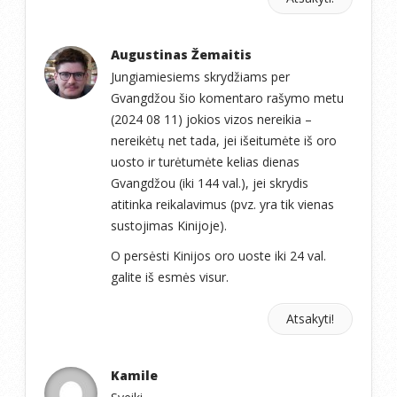
Augustinas Žemaitis
Jungiamiesiems skrydžiams per
Gvangdžou šio komentaro rašymo metu
(2024 08 11) jokios vizos nereikia –
nereikėtų net tada, jei išeitumėte iš oro
uosto ir turėtumėte kelias dienas
Gvangdžou (iki 144 val.), jei skrydis
atitinka reikalavimus (pvz. yra tik vienas
sustojimas Kinijoje).
O persėsti Kinijos oro uoste iki 24 val.
galite iš esmės visur.
Atsakyti!
Kamile