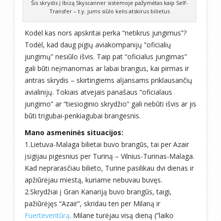
Šis skrydis į Ibizą Skyscanner sistemoje pažymėtas kaip Self-
Transfer – t.y. jums siūlo kelis atskirus bilietus
Kodėl kas nors apskritai perka “netikrus jungimus”?
Todėl, kad daug pigių aviakompanijų “oficialių
jungimų” nesiūlo išvis. Taip pat “oficialus jungimas”
gali būti neįmanomas ar labai brangus, kai pirmas ir
antras skrydis – skirtingiems aljansams priklausančių
avialinijų. Tokiais atvejais panašaus “oficialaus
jungimo” ar “tiesioginio skrydžio” gali nebūti išvis ar jis
būti trigubai-penkiagubai brangesnis.
Mano asmeninės situacijos:
1.Lietuva-Malaga bilietai buvo brangūs, tai per Azair
įsigijau pigesnius per Turiną – Vilnius-Turinas-Malaga.
Kad neprarasčiau bilieto, Turine pasilikau dvi dienas ir
apžiūrėjau miestą, kuriame nebuvau buvęs.
2.Skrydžiai į Gran Kanariją buvo brangūs, taigi,
pažiūrėjęs “Azair”, skridau ten per Milaną ir
Fuerteventūrą
. Milane turėjau visą dieną (“laiko