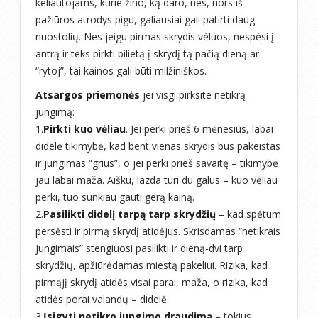
keliautojams, kurie žino, ką daro, nes, nors iš
pažiūros atrodys pigu, galiausiai gali patirti daug
nuostolių. Nes jeigu pirmas skrydis vėluos, nespėsi į
antrą ir teks pirkti bilietą į skrydį tą pačią dieną ar
“rytoj”, tai kainos gali būti milžiniškos.
Atsargos priemonės
jei visgi pirksite netikrą
jungimą:
1.
Pirkti kuo vėliau
. Jei perki prieš 6 mėnesius, labai
didelė tikimybė, kad bent vienas skrydis bus pakeistas
ir jungimas “grius”, o jei perki prieš savaitę – tikimybė
jau labai maža. Aišku, lazda turi du galus – kuo vėliau
perki, tuo sunkiau gauti gerą kainą.
2.
Pasilikti didelį tarpą tarp skrydžių
– kad spėtum
persėsti ir pirmą skrydį atidėjus. Skrisdamas “netikrais
jungimais” stengiuosi pasilikti ir dieną-dvi tarp
skrydžių, apžiūrėdamas miestą pakeliui. Rizika, kad
pirmąjį skrydį atidės visai parai, maža, o rizika, kad
atidės porai valandų – didelė.
3.
Įsigyti netikro jungimo draudimą
– tokius,