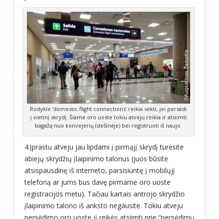
Rodykle ‘domestic flight connections’ reikia sekti, jei persėdi
į vietinį skrydį. Šiame oro uoste tokiu atveju reikia ir atsiimti
bagažą nuo konvejerių (dešinėje) bei registruoti iš naujo.
4.Įprastu atveju jau lipdami į pirmąjį skrydį turėsite
abiejų skrydžių įlaipinimo talonus (juos būsite
atsispausdinę iš interneto, parsisiuntę į mobilųjį
telefoną ar jums bus davę pirmame oro uoste
registracijos metu). Tačiau kartais antrojo skrydžio
įlaipinimo talono iš anksto negausite. Tokiu atveju
persėdimo oro uoste jį reikės atsiimti prie “persėdimų