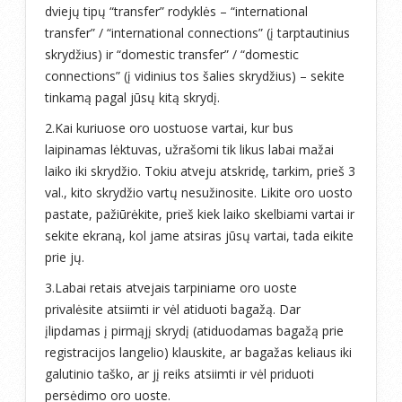
dviejų tipų “transfer” rodyklės – “international
transfer” / “international connections” (į tarptautinius
skrydžius) ir “domestic transfer” / “domestic
connections” (į vidinius tos šalies skrydžius) – sekite
tinkamą pagal jūsų kitą skrydį.
2.Kai kuriuose oro uostuose vartai, kur bus
laipinamas lėktuvas, užrašomi tik likus labai mažai
laiko iki skrydžio. Tokiu atveju atskridę, tarkim, prieš 3
val., kito skrydžio vartų nesužinosite. Likite oro uosto
pastate, pažiūrėkite, prieš kiek laiko skelbiami vartai ir
sekite ekraną, kol jame atsiras jūsų vartai, tada eikite
prie jų.
3.Labai retais atvejais tarpiniame oro uoste
privalėsite atsiimti ir vėl atiduoti bagažą. Dar
įlipdamas į pirmąjį skrydį (atiduodamas bagažą prie
registracijos langelio) klauskite, ar bagažas keliaus iki
galutinio taško, ar jį reiks atsiimti ir vėl priduoti
persėdimo oro uoste.