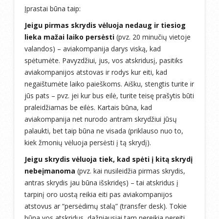
Įprastai būna taip:
Jeigu pirmas skrydis vėluoja nedaug ir tiesiog
lieka mažai laiko persėsti
(pvz. 20 minučių vietoje
valandos) – aviakompanija darys viską, kad
spėtumėte. Pavyzdžiui, jus, vos atskridusį, pasitiks
aviakompanijos atstovas ir rodys kur eiti, kad
negaištumėte laiko paieškoms. Aišku, stengtis turite ir
jūs pats – pvz. jei kur bus eilė, turite teisę prašytis būti
praleidžiamas be eilės. Kartais būna, kad
aviakompanija net nurodo antram skrydžiui jūsų
palaukti, bet taip būna ne visada (priklauso nuo to,
kiek žmonių vėluoja persėsti į tą skrydį).
Jeigu skrydis vėluoja tiek, kad spėti į kitą skrydį
nebeįmanoma
(pvz. kai nusileidžia pirmas skrydis,
antras skrydis jau būna išskridęs) – tai atskridus į
tarpinį oro uostą reikia eiti pas aviakompanijos
atstovus ar “persėdimų stalą” (transfer desk). Tokie
būna vos atskridus, dažniausiai tam nereikia pereiti