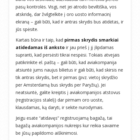
pasų kontrolės. Visgi, net jei atrodo beviltiška, vos
atskridę, dar žvilgtelkite į oro uosto informacinį
ekraną – gali būti, kad ir antras skrydis bus atidėtas, ir
jūs spėsite.
Kartais būna ir taip, kad
pirmas skrydis smarkiai
atidedamas iš anksto
ir jau prieš į jį įlipdamas
supranti, kad persėsti tikrai nespėsi. Tokiais atvejais
patikrinkite el. paštą – gali būti, kad aviakompanija
atsiuntė jums naujus bilietus ir gali būti, kad skirsis ne
tik antras skrydis, bet ir pirmas (pvz. vietoj skrydžio
per Amsterdamą bus skrydis per Paryžių). Jei
neatsiuntė, galite kreiptis į aviakompanijos atstovus
(registracijos stalelį) dar pirmam oro uoste,
klausdamas, ką daryti, ir sekite nurodymais.
Jeigu esate “atidavęs” registruojamą bagažą, tai
bagažą aviakompanijos nukreips kur reikia savaime
be jūsų papildomo aiškinimosi.