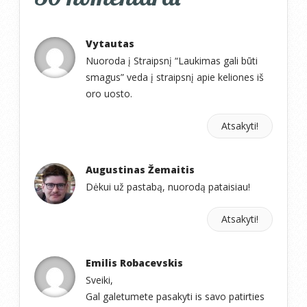
Vytautas
Nuoroda į Straipsnį “Laukimas gali būti
smagus” veda į straipsnį apie keliones iš
oro uosto.
Atsakyti!
Augustinas Žemaitis
Dėkui už pastabą, nuorodą pataisiau!
Atsakyti!
Emilis Robacevskis
Sveiki,
Gal galetumete pasakyti is savo patirties