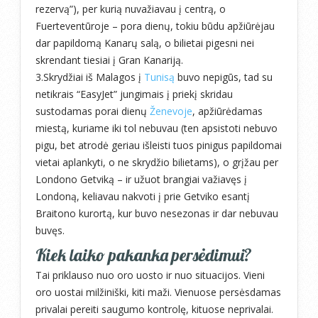
rezervą”), per kurią nuvažiavau į centrą, o
Fuerteventūroje – pora dienų, tokiu būdu apžiūrėjau
dar papildomą Kanarų salą, o bilietai pigesni nei
skrendant tiesiai į Gran Kanariją.
3.Skrydžiai iš Malagos į
Tunisą
buvo nepigūs, tad su
netikrais “EasyJet” jungimais į priekį skridau
sustodamas porai dienų
Ženevoje
, apžiūrėdamas
miestą, kuriame iki tol nebuvau (ten apsistoti nebuvo
pigu, bet atrodė geriau išleisti tuos pinigus papildomai
vietai aplankyti, o ne skrydžio bilietams), o grįžau per
Londono Getviką – ir užuot brangiai važiavęs į
Londoną, keliavau nakvoti į prie Getviko esantį
Braitono kurortą, kur buvo nesezonas ir dar nebuvau
buvęs.
Kiek laiko pakanka persėdimui?
Tai priklauso nuo oro uosto ir nuo situacijos. Vieni
oro uostai milžiniški, kiti maži. Vienuose persėsdamas
privalai pereiti saugumo kontrolę, kituose neprivalai.