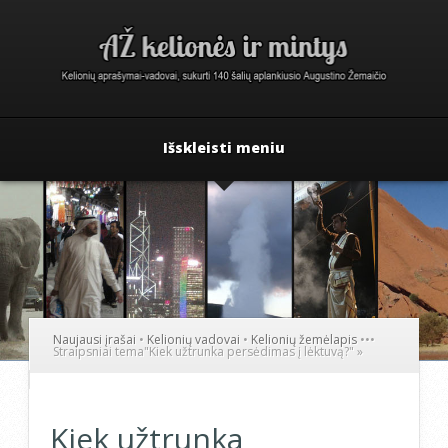
Išskleisti meniu
Naujausi įrašai
•
Kelionių vadovai
•
Kelionių žemėlapis
•
•
•
Straipsniai tema
"
Kiek užtrunka persėdimas į lėktuvą?"
»
Kiek užtrunka