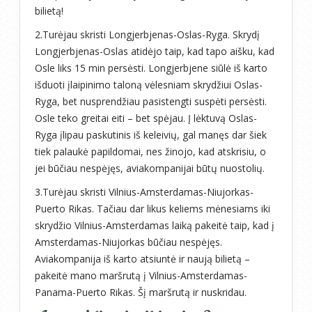
bilietą!
2.Turėjau skristi Longjerbjenas-Oslas-Ryga. Skrydį
Longjerbjenas-Oslas atidėjo taip, kad tapo aišku, kad
Osle liks 15 min persėsti. Longjerbjene siūlė iš karto
išduoti įlaipinimo taloną vėlesniam skrydžiui Oslas-
Ryga, bet nusprendžiau pasistengti suspėti persėsti.
Osle teko greitai eiti – bet spėjau. Į lėktuvą Oslas-
Ryga įlipau paskutinis iš keleivių, gal manęs dar šiek
tiek palaukė papildomai, nes žinojo, kad atskrisiu, o
jei būčiau nespėjęs, aviakompanijai būtų nuostolių.
3.Turėjau skristi Vilnius-Amsterdamas-Niujorkas-
Puerto Rikas. Tačiau dar likus keliems mėnesiams iki
skrydžio Vilnius-Amsterdamas laiką pakeitė taip, kad į
Amsterdamas-Niujorkas būčiau nespėjęs.
Aviakompanija iš karto atsiuntė ir naują bilietą –
pakeitė mano maršrutą į Vilnius-Amsterdamas-
Panama-Puerto Rikas. Šį maršrutą ir nuskridau.