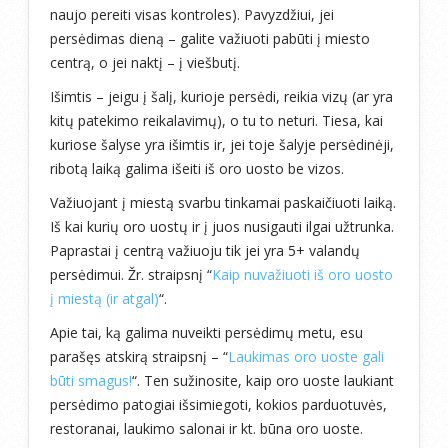
naujo pereiti visas kontroles). Pavyzdžiui, jei
persėdimas dieną – galite važiuoti pabūti į miesto
centrą, o jei naktį – į viešbutį.
Išimtis – jeigu į šalį, kurioje persėdi, reikia vizų (ar yra
kitų patekimo reikalavimų), o tu to neturi. Tiesa, kai
kuriose šalyse yra išimtis ir, jei toje šalyje persėdinėji,
ribotą laiką galima išeiti iš oro uosto be vizos.
Važiuojant į miestą svarbu tinkamai paskaičiuoti laiką.
Iš kai kurių oro uostų ir į juos nusigauti ilgai užtrunka.
Paprastai į centrą važiuoju tik jei yra 5+ valandų
persėdimui. Žr. straipsnį “
Kaip nuvažiuoti iš oro uosto
į miestą (ir atgal)
“.
Apie tai, ką galima nuveikti persėdimų metu, esu
parašęs atskirą straipsnį – “
Laukimas oro uoste gali
būti smagus!
“. Ten sužinosite, kaip oro uoste laukiant
persėdimo patogiai išsimiegoti, kokios parduotuvės,
restoranai, laukimo salonai ir kt. būna oro uoste.