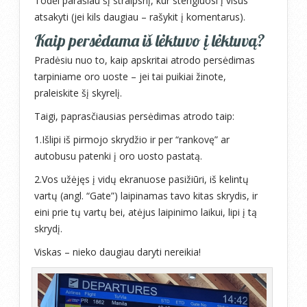
Todėl parašiau šį straipsnį, kur stengiuosi į visus
atsakyti (jei kils daugiau – rašykit į komentarus).
Kaip persėdama iš lėktuvo į lėktuvą?
Pradėsiu nuo to, kaip apskritai atrodo persėdimas
tarpiniame oro uoste – jei tai puikiai žinote,
praleiskite šį skyrelį.
Taigi, paprasčiausias persėdimas atrodo taip:
1.Išlipi iš pirmojo skrydžio ir per “rankovę” ar
autobusu patenki į oro uosto pastatą.
2.Vos užėjęs į vidų ekranuose pasižiūri, iš kelintų
vartų (angl. “Gate”) laipinamas tavo kitas skrydis, ir
eini prie tų vartų bei, atėjus laipinimo laikui, lipi į tą
skrydį.
Viskas – nieko daugiau daryti nereikia!