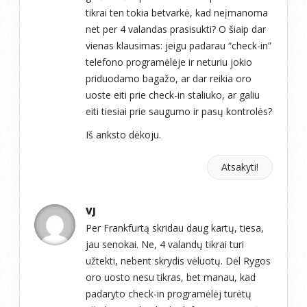
tikrai ten tokia betvarkė, kad neįmanoma
net per 4 valandas prasisukti? O šiaip dar
vienas klausimas: jeigu padarau “check-in”
telefono programėlėje ir neturiu jokio
priduodamo bagažo, ar dar reikia oro
uoste eiti prie check-in staliuko, ar galiu
eiti tiesiai prie saugumo ir pasų kontrolės?
Iš anksto dėkoju.
Atsakyti!
VJ
Per Frankfurtą skridau daug kartų, tiesa,
jau senokai. Ne, 4 valandų tikrai turi
užtekti, nebent skrydis vėluotų. Dėl Rygos
oro uosto nesu tikras, bet manau, kad
padaryto check-in programėlėj turėtų