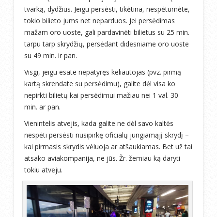
tvarką, dydžius. Jeigu persėsti, tikėtina, nespėtumėte,
tokio bilieto jums net neparduos. Jei persėdimas
mažam oro uoste, gali pardavinėti bilietus su 25 min.
tarpu tarp skrydžių, persėdant didesniame oro uoste
su 49 min. ir pan.
Visgi, jeigu esate nepatyręs keliautojas (pvz. pirmą
kartą skrendate su persėdimu), galite dėl visa ko
nepirkti bilietų kai persėdimui mažiau nei 1 val. 30
min. ar pan.
Vienintelis atvejis, kada galite ne dėl savo kaltės
nespėti persėsti nusipirkę oficialų jungiamąjį skrydį –
kai pirmasis skrydis vėluoja ar atšaukiamas. Bet už tai
atsako aviakompanija, ne jūs. Žr. žemiau ką daryti
tokiu atveju.