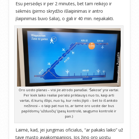
Esu persėdęs ir per 2 minutes, bet tam reikėjo ir
sėkmės (pirmo skrydžio išlaipinimas ir antro
įlaipinimas buvo šalia), o gali ir 40 min. nepakakti.
Oro uosto planas – visi jie atrodo panašiai. ‘Šakose’ yra vartai.
Per kiek laiko realiai persėsi priklausys nuo to, kaip arti
vartai, iš kurių išlipi, nuo tų, kur reiks įlipti – bet to iš anksto
nežinosi – o taip pat nuo to, ar tame oro uoste dar bus
papildomų ‘užduočių’ (pasų kontrolė, saugumo kontrolė ir
pan.)
Laimė, kad, jei jungimas oficialus, “ar pakaks laiko” už
tave mąsto aviakompanijos. Jos žino oro uostų