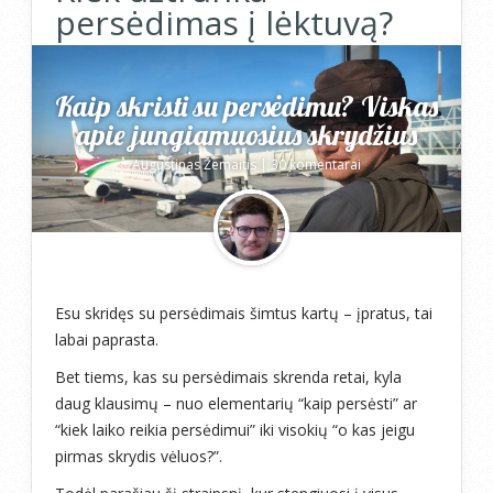
persėdimas į lėktuvą?
Kaip skristi su persėdimu? Viskas
apie jungiamuosius skrydžius
Augustinas Žemaitis
|
30 komentarai
Esu skridęs su persėdimais šimtus kartų – įpratus, tai
labai paprasta.
Bet tiems, kas su persėdimais skrenda retai, kyla
daug klausimų – nuo elementarių “kaip persėsti” ar
“kiek laiko reikia persėdimui” iki visokių “o kas jeigu
pirmas skrydis vėluos?”.