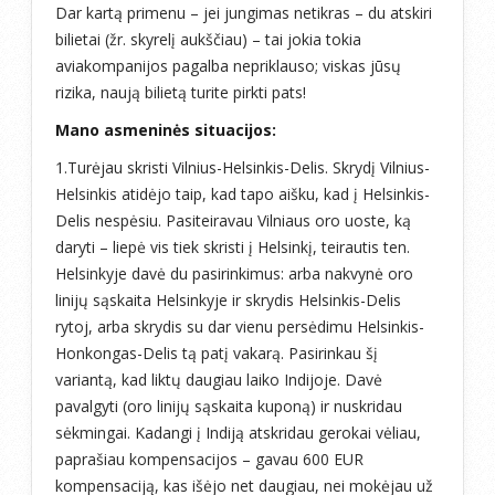
Dar kartą primenu – jei jungimas netikras – du atskiri
bilietai (žr. skyrelį aukščiau) – tai jokia tokia
aviakompanijos pagalba nepriklauso; viskas jūsų
rizika, naują bilietą turite pirkti pats!
Mano asmeninės situacijos:
1.Turėjau skristi Vilnius-Helsinkis-Delis. Skrydį Vilnius-
Helsinkis atidėjo taip, kad tapo aišku, kad į Helsinkis-
Delis nespėsiu. Pasiteiravau Vilniaus oro uoste, ką
daryti – liepė vis tiek skristi į Helsinkį, teirautis ten.
Helsinkyje davė du pasirinkimus: arba nakvynė oro
linijų sąskaita Helsinkyje ir skrydis Helsinkis-Delis
rytoj, arba skrydis su dar vienu persėdimu Helsinkis-
Honkongas-Delis tą patį vakarą. Pasirinkau šį
variantą, kad liktų daugiau laiko Indijoje. Davė
pavalgyti (oro linijų sąskaita kuponą) ir nuskridau
sėkmingai. Kadangi į Indiją atskridau gerokai vėliau,
paprašiau kompensacijos – gavau 600 EUR
kompensaciją, kas išėjo net daugiau, nei mokėjau už