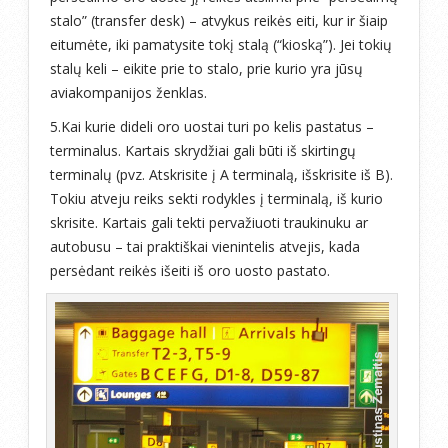
stalo” (transfer desk) – atvykus reikės eiti, kur ir šiaip
eitumėte, iki pamatysite tokį stalą (“kioską”). Jei tokių
stalų keli – eikite prie to stalo, prie kurio yra jūsų
aviakompanijos ženklas.
5.Kai kurie dideli oro uostai turi po kelis pastatus –
terminalus. Kartais skrydžiai gali būti iš skirtingų
terminalų (pvz. Atskrisite į A terminalą, išskrisite iš B).
Tokiu atveju reiks sekti rodykles į terminalą, iš kurio
skrisite. Kartais gali tekti pervažiuoti traukinuku ar
autobusu – tai praktiškai vienintelis atvejis, kada
persėdant reikės išeiti iš oro uosto pastato.