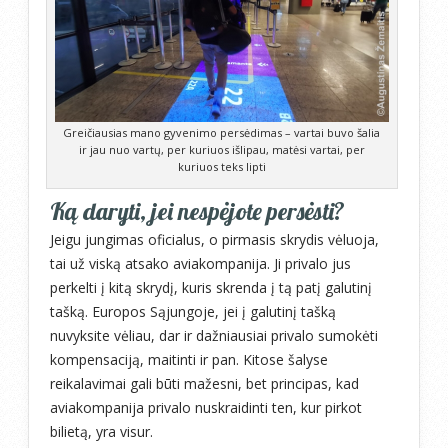
Greičiausias mano gyvenimo persėdimas – vartai buvo šalia
ir jau nuo vartų, per kuriuos išlipau, matėsi vartai, per
kuriuos teks lipti
Ką daryti, jei nespėjote persėsti?
Jeigu jungimas oficialus, o pirmasis skrydis vėluoja,
tai už viską atsako aviakompanija. Ji privalo jus
perkelti į kitą skrydį, kuris skrenda į tą patį galutinį
tašką. Europos Sąjungoje, jei į galutinį tašką
nuvyksite vėliau, dar ir dažniausiai privalo sumokėti
kompensaciją, maitinti ir pan. Kitose šalyse
reikalavimai gali būti mažesni, bet principas, kad
aviakompanija privalo nuskraidinti ten, kur pirkot
bilietą, yra visur.