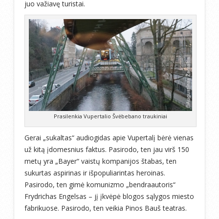
juo važiavę turistai.
Prasilenkia Vupertalio Švėbebano traukiniai
Gerai „sukaltas“ audiogidas apie Vupertalį bėrė vienas
už kitą įdomesnius faktus. Pasirodo, ten jau virš 150
metų yra „Bayer“ vaistų kompanijos štabas, ten
sukurtas aspirinas ir išpopuliarintas heroinas.
Pasirodo, ten gimė komunizmo „bendraautoris“
Frydrichas Engelsas – jį įkvėpė blogos sąlygos miesto
fabrikuose. Pasirodo, ten veikia Pinos Bauš teatras.