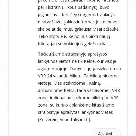
per Flixtrain (Flixbus padalinys), buvo
pigiausias – bet išėjo negerai, traukinys
neatvažiavo, jokios informacijos nebuvo,
skelbė atidėjimus, galiausiai visai atšaukė.
Teko stotyje iš Kelno nusipirkti naują
bilietą jau su Vokietijos geležinkeliais.
Tačiau šiame straipsnyje aprašytos
lankytinos vietos ne tik Kelne, o ir visoje
aglomeracijoje. Daugelis jų pasiekiama su
VRR 24 valandų bilietu. Tą bilietą pirkome
vietoje. Mes atskridome į Kelną,
apžiūrėjome Kelną, tada važiavome į VRR
zoną, ir dienai nusipirkome bilietą po VRR
zoną, su kuriuo aplankėme kitas šiame
straipsnyje aprašytas lankytinas vietas
(Zolverein, Vupertalis ir t.t.).
Atsakyti!