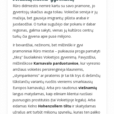
Rūro didmiestis nemirė kartu su savo pramone, jo
gyventojų skaičius auga toliau. Vokiečiai senėja ir jų
mažėja, bet gausėja imigrantų: plūsta arabai ir
juodaodžiai. O turkai sugužėjo dar pokariu ir dabar
regionas, galima sakyti, vienas jų kultūros centrų:
turkų čia gyvena apie pusė milijono.
Ir bevardžiai, nežinomi, bet milžiniški ir gyvi
pramoniniai Rūro miestai – puikiausia proga pamatyti
„tikrą“ šiuolaikinės Vokietijos gyvenimą. Pavyzdžiui,
milžiniškose
Karnavalo parduotuvėse
, kur vyresnio
amžiaus vokietės persirenginėja klaunėmis,
„stympankėmis“ ar piratėmis (ir tai tik trys iš dešimčių
tūkstančių variantų ruoštis vieniems smarkiausių
Europos karnavalų). Arba pro raudonus
viešnamių
langus matydamas, kaip eiliniam klientui ruošiasi
pusnuogės prostitutės (tai Vokietijoje legalu). Arba
eidamas Kelno
Hohenzollern tiltu
ir skaitydamas
užrašus ant turbūt milijonų spynelių, kurias ten paliko