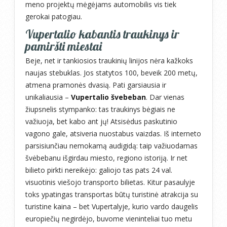
meno projektų mėgėjams automobilis vis tiek
gerokai patogiau.
Vupertalio kabantis traukinys ir
pamiršti miestai
Beje, net ir tankiosios traukinių linijos nėra kažkoks
naujas stebuklas. Jos statytos 100, beveik 200 metų,
atmena pramonės dvasią. Pati garsiausia ir
unikaliausia –
Vupertalio švebeban
. Dar vienas
žiupsnelis stympanko: tas traukinys bėgiais ne
važiuoja, bet kabo ant jų! Atsisėdus paskutinio
vagono gale, atsiveria nuostabus vaizdas. Iš interneto
parsisiunčiau nemokamą audigidą: taip važiuodamas
švėbebanu išgirdau miesto, regiono istoriją. Ir net
bilieto pirkti nereikėjo: galiojo tas pats 24 val.
visuotinis viešojo transporto bilietas. Kitur pasaulyje
toks ypatingas transportas būtų turistinė atrakcija su
turistine kaina – bet Vupertalyje, kurio vardo daugelis
europiečių negirdėjo, buvome vieninteliai tuo metu