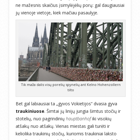
ne mažesnis skaičius įsimylėjėlių porų: gal daugiausiai
jų vienoje vietoje, kiek mačiau pasaulyje.
Tik maža dalis visų porelių spynelių ant Kelno Hohenzollern
tilto
Bet gal labiausiai ta „gyvos Vokietijos“ dvasia gyva
traukiniuose
. Šimtai jų linijų jungia šimtus stočių ir
stotelių, nuo pagrindinių
hauptbanhof
iki visokių
atšakų nuo atšakų. Vienas miestas gali turėti ir
keliolika traukinių stočių, kuriomis traukiniai laksto