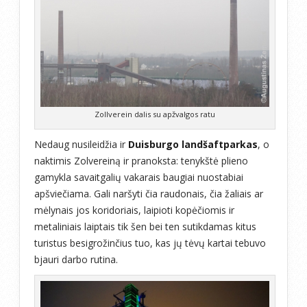
Zollverein dalis su apžvalgos ratu
Nedaug nusileidžia ir
Duisburgo landšaftparkas
, o
naktimis Zolvereiną ir pranoksta: tenykštė plieno
gamykla savaitgalių vakarais baugiai nuostabiai
apšviečiama. Gali naršyti čia raudonais, čia žaliais ar
mėlynais jos koridoriais, laipioti kopėčiomis ir
metaliniais laiptais tik šen bei ten sutikdamas kitus
turistus besigrožinčius tuo, kas jų tėvų kartai tebuvo
bjauri darbo rutina.