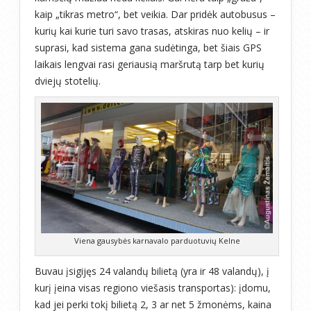
kaip „tikras metro“, bet veikia. Dar pridėk autobusus –
kurių kai kurie turi savo trasas, atskiras nuo kelių – ir
suprasi, kad sistema gana sudėtinga, bet šiais GPS
laikais lengvai rasi geriausią maršrutą tarp bet kurių
dviejų stotelių.
Viena gausybės karnavalo parduotuvių Kelne
Buvau įsigijęs 24 valandų bilietą (yra ir 48 valandų), į
kurį įeina visas regiono viešasis transportas): įdomu,
kad jei perki tokį bilietą 2, 3 ar net 5 žmonėms, kaina