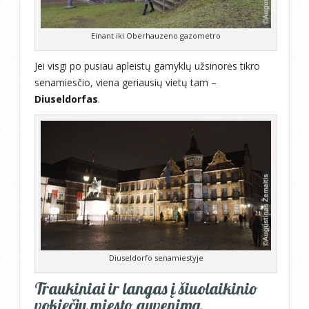
Einant iki Oberhauzeno gazometro
Jei visgi po pusiau apleistų gamyklų užsinorės tikro
senamiesčio, viena geriausių vietų tam –
Diuseldorfas
.
Diuseldorfo senamiestyje
Traukiniai ir langas į šiuolaikinio
vokiečių miesto gyvenimą