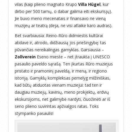
vilas (kaip plieno magnato Krupo
Villa Hügel
, kur
dirbo per 500 tarnų, o dabar galima eiti ekskurisjų).
Jie buvo meno mecenatais ir finansavo ne vieną
muzijeų ar teatrą (deja, ne visi atlaikė karo audras).
Bet svarbiausia: Reino-Rūro didmiestis kultūrai
atidavė ir, atrodo, didžiausią jos priešingybę: tas
pūvančias nereikalingas gamyklas. Garsiausia –
Zollverein
Eseno mieste – net įtraukta į UNESCO
pasaulio paveldo sąrašą. Ten įkurtas Rūro muziejus
pristato ir pramoninį paveldą, ir meną, ir regiono
istoriją. Gamyklų kompleksas pernelyg milžiniškas,
kad būtų atiduotas vienam muziejui: tad ten ir
daugiau muziejų, kavinių, meno prokjektų, erdvių
ekskursijoms, net galimybė nardyti, čiuožinėti ar iš
seno plieno suvirintas apžvalgos ratas. Toks
stympanko pasaulis!