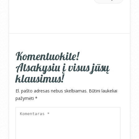
Komentuokite!
Atsakysiu į visus jūsų
klausimus!
El. pašto adresas nebus skelbiamas.
Būtini laukeliai
pažymėti
*