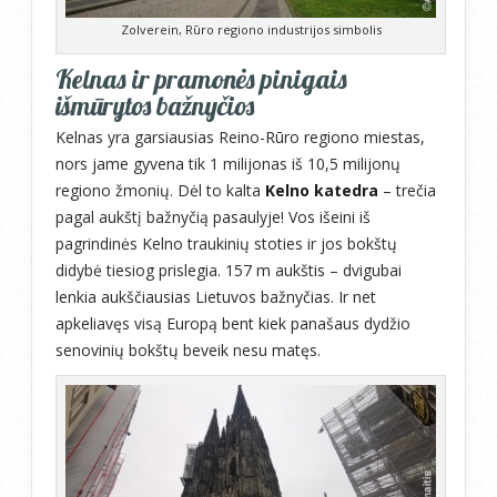
Zolverein, Rūro regiono industrijos simbolis
Kelnas ir pramonės pinigais
išmūrytos bažnyčios
Kelnas yra garsiausias Reino-Rūro regiono miestas,
nors jame gyvena tik 1 milijonas iš 10,5 milijonų
regiono žmonių. Dėl to kalta
Kelno katedra
– trečia
pagal aukštį bažnyčią pasaulyje! Vos išeini iš
pagrindinės Kelno traukinių stoties ir jos bokštų
didybė tiesiog prislegia. 157 m aukštis – dvigubai
lenkia aukščiausias Lietuvos bažnyčias. Ir net
apkeliavęs visą Europą bent kiek panašaus dydžio
senovinių bokštų beveik nesu matęs.