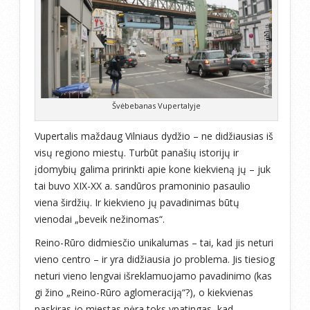
Švėbebanas Vupertalyje
Vupertalis maždaug Vilniaus dydžio – ne didžiausias iš
visų regiono miestų. Turbūt panašių istorijų ir
įdomybių galima pririnkti apie kone kiekvieną jų – juk
tai buvo XIX-XX a. sandūros pramoninio pasaulio
viena širdžių. Ir kiekvieno jų pavadinimas būtų
vienodai „beveik nežinomas“.
Reino-Rūro didmiesčio unikalumas – tai, kad jis neturi
vieno centro – ir yra didžiausia jo problema. Jis tiesiog
neturi vieno lengvai išreklamuojamo pavadinimo (kas
gi žino „Reino-Rūro aglomeraciją“?), o kiekvienas
paskiras jo miestas nėra toks ypatingas, kad