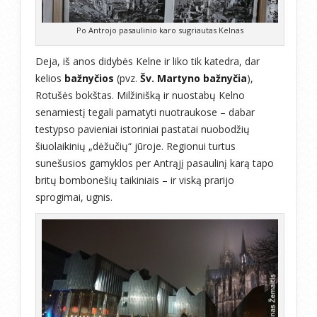
Po Antrojo pasaulinio karo sugriautas Kelnas
Deja, iš anos didybės Kelne ir liko tik katedra, dar
kelios
bažnyčios
(pvz.
Šv. Martyno bažnyčia
),
Rotušės bokštas. Milžinišką ir nuostabų Kelno
senamiestį tegali pamatyti nuotraukose – dabar
testypso pavieniai istoriniai pastatai nuobodžių
šiuolaikinių „dėžučių“ jūroje. Regionui turtus
sunešusios gamyklos per Antrąjį pasaulinį karą tapo
britų bombonešių taikiniais – ir viską prarijo
sprogimai, ugnis.