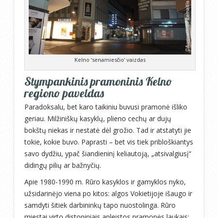
Kelno ‘senamiesčio’ vaizdas
Stympankinis pramoninis Kelno
regiono paveldas
Paradoksalu, bet karo taikiniu buvusi pramonė išliko
geriau. Milžiniškų kasyklų, plieno cechų ar dujų
bokštų niekas ir nestatė dėl grožio. Tad ir atstatyti jie
tokie, kokie buvo. Paprasti – bet vis tiek pribloškiantys
savo dydžiu, ypač šiandieninį keliautoją, „atsivalgiusį“
didingų pilių ar bažnyčių.
Apie 1980-1990 m. Rūro kasyklos ir gamyklos nyko,
užsidarinėjo viena po kitos: algos Vokietijoje išaugo ir
samdyti šitiek darbininkų tapo nuostolinga. Rūro
miestai virto distopiniais apleistos pramonės laukais: