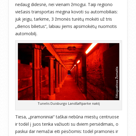
nedaug didesnė, nei vienam žmogui. Taip regiono
viešasis transportas mėgina kovoti su automobiliais:
juk jeigu, tarkime, 3 žmonės turėtų mokėti už tris
„dienos bilietus“, labiau jiems apsimokėtų nuomotis
automobilį.
Tunelis Duisburgo Landšaftparke naktį
Tiesa, „pramoniniai“ taškai nebūna miestų centruose
ir todėl į juos tenka važiuoti su dviem persėdimais, o
paskui dar nemažai eiti pėsčiomis: todėl pramonės ir