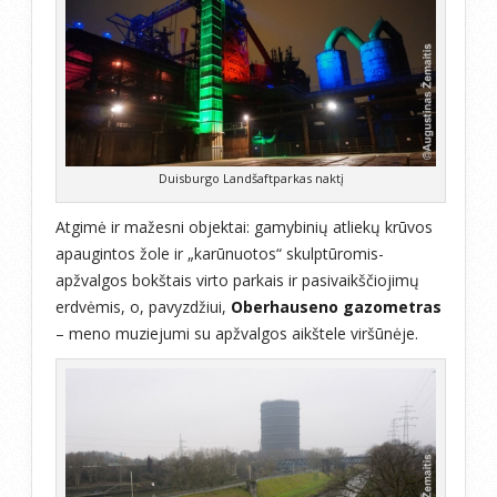
Duisburgo Landšaftparkas naktį
Atgimė ir mažesni objektai: gamybinių atliekų krūvos
apaugintos žole ir „karūnuotos“ skulptūromis-
apžvalgos bokštais virto parkais ir pasivaikščiojimų
erdvėmis, o, pavyzdžiui,
Oberhauseno gazometras
– meno muziejumi su apžvalgos aikštele viršūnėje.