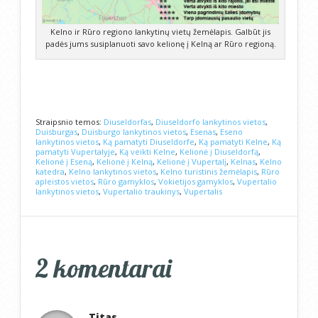
Kelno ir Rūro regiono lankytinų vietų žemėlapis. Galbūt jis
padės jums susiplanuoti savo kelionę į Kelną ar Rūro regioną.
Straipsnio temos:
Diuseldorfas
,
Diuseldorfo lankytinos vietos
,
Duisburgas
,
Duisburgo lankytinos vietos
,
Esenas
,
Eseno
lankytinos vietos
,
Ką pamatyti Diuseldorfe
,
Ką pamatyti Kelne
,
Ką
pamatyti Vupertalyje
,
Ką veikti Kelne
,
Kelionė į Diuseldorfą
,
Kelionė į Eseną
,
Kelionė į Kelną
,
Kelionė į Vupertalį
,
Kelnas
,
Kelno
katedra
,
Kelno lankytinos vietos
,
Kelno turistinis žemėlapis
,
Rūro
apleistos vietos
,
Rūro gamyklos
,
Vokietijos gamyklos
,
Vupertalio
lankytinos vietos
,
Vupertalio traukinys
,
Vupertalis
2 komentarai
Titas