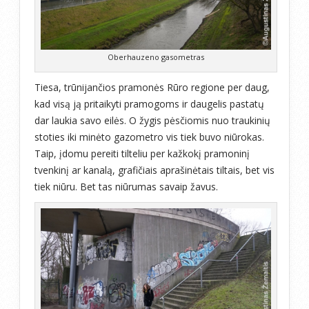
Oberhauzeno gasometras
Tiesa, trūnijančios pramonės Rūro regione per daug,
kad visą ją pritaikyti pramogoms ir daugelis pastatų
dar laukia savo eilės. O žygis pėsčiomis nuo traukinių
stoties iki minėto gazometro vis tiek buvo niūrokas.
Taip, įdomu pereiti tilteliu per kažkokį pramoninį
tvenkinį ar kanalą, grafičiais aprašinėtais tiltais, bet vis
tiek niūru. Bet tas niūrumas savaip žavus.