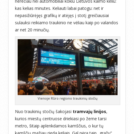
nerečiau nei automobiliai kokiu Lietuvos kaimo keliu:
kas kelias minutes. Keliauti labai patogu: net ir
nepasižiūrėjęs grafikų ir atėjęs į stotį greičiausiai
sulauksi reikiamo traukinio ne vėliau kaip po valandos
ar net 20 minučių.
Vienoje Rūro regiono traukinių stočių
Nuo traukinių stočių šakojasi
tramvajų linijos
,
kurios miestų centruose driekiasi po žeme tarsi
metro, šitaip aplenkdamos kamščius, o kur tų
kamščių mažiau rieda keliais. Gal nėra taip „gražu“,