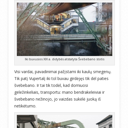
Iki buvusios XIX a. didybės atstatyta Švebebano stotis
Visi vardai, pavadinimai pažįstami iki kaulų smegenų.
Tik patį Vupertalį iki tol buvau girdėjęs tik dėl paties
švebebano. Ir tai tik todėl, kad domiuosi
geležinkeliais, transportu: mano bendrakeleiviai ir
švebebano nežinojo, jo vaizdas sukėlė juoką iš
netikėtumo.