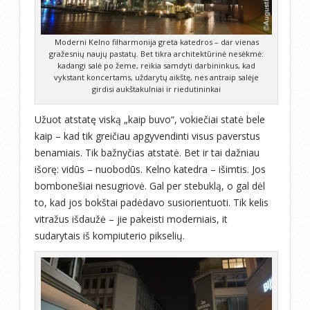
Moderni Kelno filharmonija greta katedros – dar vienas
gražesnių naujų pastatų. Bet tikra architektūrinė nesėkmė:
kadangi salė po žeme, reikia samdyti darbininkus, kad
vykstant koncertams, uždarytų aikštę, nes antraip salėje
girdisi aukštakulniai ir riedutininkai
Užuot atstatę viską „kaip buvo“, vokiečiai statė bele
kaip – kad tik greičiau apgyvendinti visus paverstus
benamiais. Tik bažnyčias atstatė. Bet ir tai dažniau
išorę: vidūs – nuobodūs. Kelno katedra – išimtis. Jos
bombonešiai nesugriovė. Gal per stebuklą, o gal dėl
to, kad jos bokštai padėdavo susiorientuoti. Tik kelis
vitražus išdaužė – jie pakeisti moderniais, it
sudarytais iš kompiuterio pikselių.