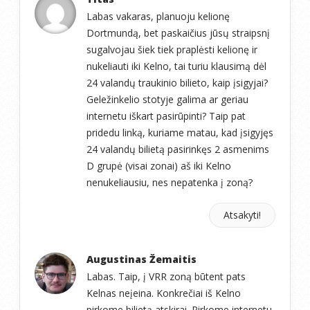
Labas vakaras, planuoju kelionę
Dortmundą, bet paskaičius jūsų straipsnį
sugalvojau šiek tiek praplėsti kelionę ir
nukeliauti iki Kelno, tai turiu klausimą dėl
24 valandų traukinio bilieto, kaip įsigyjai?
Geležinkelio stotyje galima ar geriau
internetu iškart pasirūpinti? Taip pat
pridedu linką, kuriame matau, kad įsigyjęs
24 valandų bilietą pasirinkęs 2 asmenims
D grupė (visai zonai) aš iki Kelno
nenukeliausiu, nes nepatenka į zoną?
Atsakyti!
Augustinas Žemaitis
Labas. Taip, į VRR zoną būtent pats
Kelnas neįeina. Konkrečiai iš Kelno
pirkome bilietą atskirai. Pirkome internetu