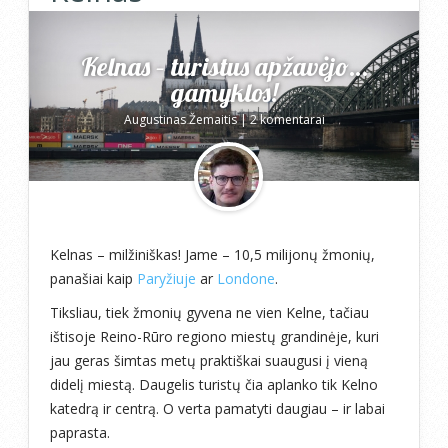
Kelnas – turistus apžavėjo…
gamyklos!
Augustinas Žemaitis
|
2 komentarai
Kelnas – milžiniškas! Jame – 10,5 milijonų žmonių,
panašiai kaip
Paryžiuje
ar
Londone
.
Tiksliau, tiek žmonių gyvena ne vien Kelne, tačiau
ištisoje Reino-Rūro regiono miestų grandinėje, kuri
jau geras šimtas metų praktiškai suaugusi į vieną
didelį miestą. Daugelis turistų čia aplanko tik Kelno
katedrą ir centrą. O verta pamatyti daugiau – ir labai
paprasta.