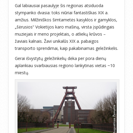
Gal labiausiai pasaulyje šis regionas atsiduoda
stympanko dvasia: toks niūriai fantastiškas XIX a.
amžius. Milžiniškos šimtametės kasyklos ir gamyklos,
„šėrusios“ Vokietijos karo mašiną, virsta įspūdingais
muziejais ir meno projektais, o atliekų krūvos –
žaviais kalnais. Žavi unikalūs XIX a. pabaigos
transporto sprendimai, kaip pakabinamas geležinkelis.
Gerai išvystytų geležinkelių dėka per pora dienų
aplankiau svarbiausias regiono lankytinas vietas ~10
miestų.