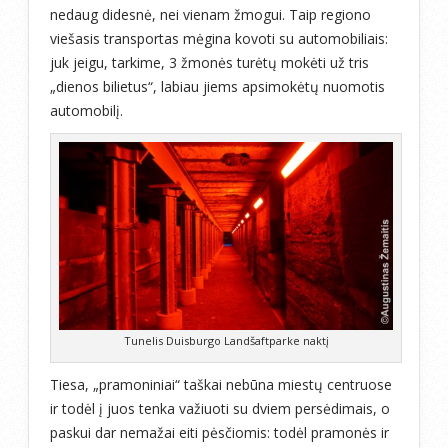
nedaug didesnė, nei vienam žmogui. Taip regiono
viešasis transportas mėgina kovoti su automobiliais:
juk jeigu, tarkime, 3 žmonės turėtų mokėti už tris
„dienos bilietus“, labiau jiems apsimokėtų nuomotis
automobilį.
Tunelis Duisburgo Landšaftparke naktį
Tiesa, „pramoniniai“ taškai nebūna miestų centruose
ir todėl į juos tenka važiuoti su dviem persėdimais, o
paskui dar nemažai eiti pėsčiomis: todėl pramonės ir