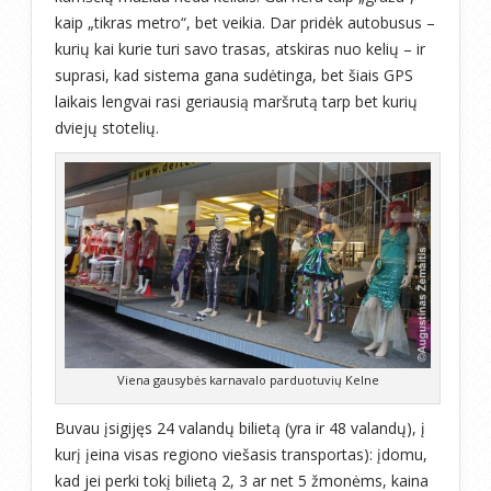
kaip „tikras metro“, bet veikia. Dar pridėk autobusus –
kurių kai kurie turi savo trasas, atskiras nuo kelių – ir
suprasi, kad sistema gana sudėtinga, bet šiais GPS
laikais lengvai rasi geriausią maršrutą tarp bet kurių
dviejų stotelių.
Viena gausybės karnavalo parduotuvių Kelne
Buvau įsigijęs 24 valandų bilietą (yra ir 48 valandų), į
kurį įeina visas regiono viešasis transportas): įdomu,
kad jei perki tokį bilietą 2, 3 ar net 5 žmonėms, kaina