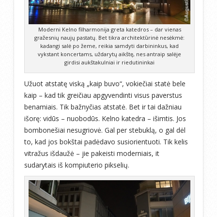
Moderni Kelno filharmonija greta katedros – dar vienas
gražesnių naujų pastatų. Bet tikra architektūrinė nesėkmė:
kadangi salė po žeme, reikia samdyti darbininkus, kad
vykstant koncertams, uždarytų aikštę, nes antraip salėje
girdisi aukštakulniai ir riedutininkai
Užuot atstatę viską „kaip buvo“, vokiečiai statė bele
kaip – kad tik greičiau apgyvendinti visus paverstus
benamiais. Tik bažnyčias atstatė. Bet ir tai dažniau
išorę: vidūs – nuobodūs. Kelno katedra – išimtis. Jos
bombonešiai nesugriovė. Gal per stebuklą, o gal dėl
to, kad jos bokštai padėdavo susiorientuoti. Tik kelis
vitražus išdaužė – jie pakeisti moderniais, it
sudarytais iš kompiuterio pikselių.