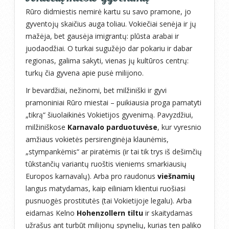
Rūro didmiestis nemirė kartu su savo pramone, jo
gyventojų skaičius auga toliau. Vokiečiai senėja ir jų
mažėja, bet gausėja imigrantų: plūsta arabai ir
juodaodžiai. O turkai sugužėjo dar pokariu ir dabar
regionas, galima sakyti, vienas jų kultūros centrų:
turkų čia gyvena apie pusė milijono.
Ir bevardžiai, nežinomi, bet milžiniški ir gyvi
pramoniniai Rūro miestai – puikiausia proga pamatyti
„tikrą“ šiuolaikinės Vokietijos gyvenimą. Pavyzdžiui,
milžiniškose
Karnavalo parduotuvėse
, kur vyresnio
amžiaus vokietės persirenginėja klaunėmis,
„stympankėmis“ ar piratėmis (ir tai tik trys iš dešimčių
tūkstančių variantų ruoštis vieniems smarkiausių
Europos karnavalų). Arba pro raudonus
viešnamių
langus matydamas, kaip eiliniam klientui ruošiasi
pusnuogės prostitutės (tai Vokietijoje legalu). Arba
eidamas Kelno
Hohenzollern tiltu
ir skaitydamas
užrašus ant turbūt milijonų spynelių, kurias ten paliko