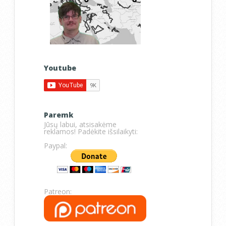
Youtube
Paremk
Jūsų labui, atsisakėme
reklamos! Padėkite išsilaikyti:
Paypal:
Patreon: