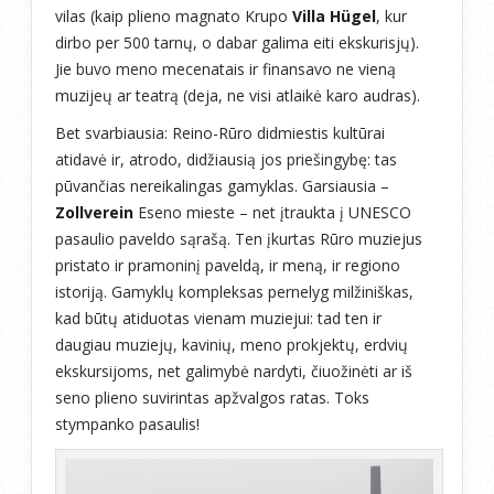
vilas (kaip plieno magnato Krupo
Villa Hügel
, kur
dirbo per 500 tarnų, o dabar galima eiti ekskurisjų).
Jie buvo meno mecenatais ir finansavo ne vieną
muzijeų ar teatrą (deja, ne visi atlaikė karo audras).
Bet svarbiausia: Reino-Rūro didmiestis kultūrai
atidavė ir, atrodo, didžiausią jos priešingybę: tas
pūvančias nereikalingas gamyklas. Garsiausia –
Zollverein
Eseno mieste – net įtraukta į UNESCO
pasaulio paveldo sąrašą. Ten įkurtas Rūro muziejus
pristato ir pramoninį paveldą, ir meną, ir regiono
istoriją. Gamyklų kompleksas pernelyg milžiniškas,
kad būtų atiduotas vienam muziejui: tad ten ir
daugiau muziejų, kavinių, meno prokjektų, erdvių
ekskursijoms, net galimybė nardyti, čiuožinėti ar iš
seno plieno suvirintas apžvalgos ratas. Toks
stympanko pasaulis!