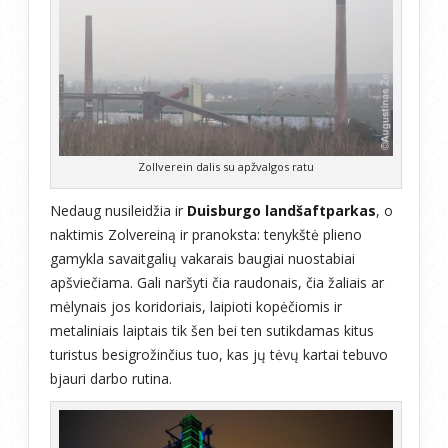
Zollverein dalis su apžvalgos ratu
Nedaug nusileidžia ir
Duisburgo landšaftparkas
, o
naktimis Zolvereiną ir pranoksta: tenykštė plieno
gamykla savaitgalių vakarais baugiai nuostabiai
apšviečiama. Gali naršyti čia raudonais, čia žaliais ar
mėlynais jos koridoriais, laipioti kopėčiomis ir
metaliniais laiptais tik šen bei ten sutikdamas kitus
turistus besigrožinčius tuo, kas jų tėvų kartai tebuvo
bjauri darbo rutina.