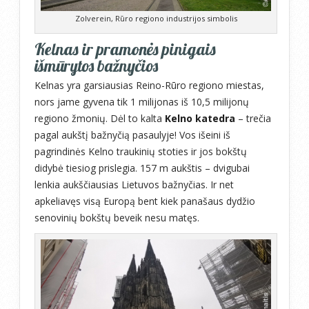
Zolverein, Rūro regiono industrijos simbolis
Kelnas ir pramonės pinigais
išmūrytos bažnyčios
Kelnas yra garsiausias Reino-Rūro regiono miestas,
nors jame gyvena tik 1 milijonas iš 10,5 milijonų
regiono žmonių. Dėl to kalta
Kelno katedra
– trečia
pagal aukštį bažnyčią pasaulyje! Vos išeini iš
pagrindinės Kelno traukinių stoties ir jos bokštų
didybė tiesiog prislegia. 157 m aukštis – dvigubai
lenkia aukščiausias Lietuvos bažnyčias. Ir net
apkeliavęs visą Europą bent kiek panašaus dydžio
senovinių bokštų beveik nesu matęs.