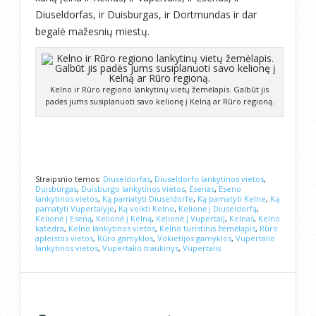
Diuseldorfas, ir Duisburgas, ir Dortmundas ir dar
begalė mažesnių miestų.
Kelno ir Rūro regiono lankytinų vietų žemėlapis. Galbūt jis
padės jums susiplanuoti savo kelionę į Kelną ar Rūro regioną.
Straipsnio temos:
Diuseldorfas
,
Diuseldorfo lankytinos vietos
,
Duisburgas
,
Duisburgo lankytinos vietos
,
Esenas
,
Eseno
lankytinos vietos
,
Ką pamatyti Diuseldorfe
,
Ką pamatyti Kelne
,
Ką
pamatyti Vupertalyje
,
Ką veikti Kelne
,
Kelionė į Diuseldorfą
,
Kelionė į Eseną
,
Kelionė į Kelną
,
Kelionė į Vupertalį
,
Kelnas
,
Kelno
katedra
,
Kelno lankytinos vietos
,
Kelno turistinis žemėlapis
,
Rūro
apleistos vietos
,
Rūro gamyklos
,
Vokietijos gamyklos
,
Vupertalio
lankytinos vietos
,
Vupertalio traukinys
,
Vupertalis