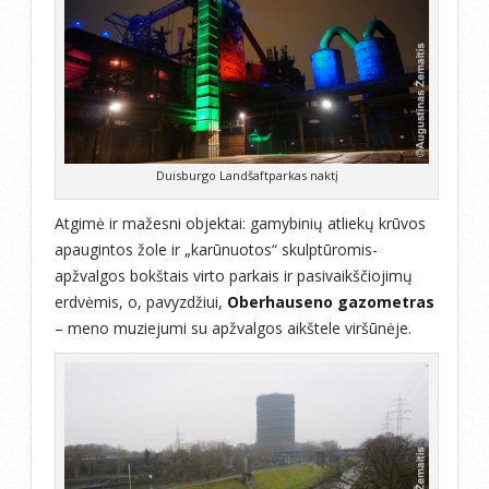
Duisburgo Landšaftparkas naktį
Atgimė ir mažesni objektai: gamybinių atliekų krūvos
apaugintos žole ir „karūnuotos“ skulptūromis-
apžvalgos bokštais virto parkais ir pasivaikščiojimų
erdvėmis, o, pavyzdžiui,
Oberhauseno gazometras
– meno muziejumi su apžvalgos aikštele viršūnėje.