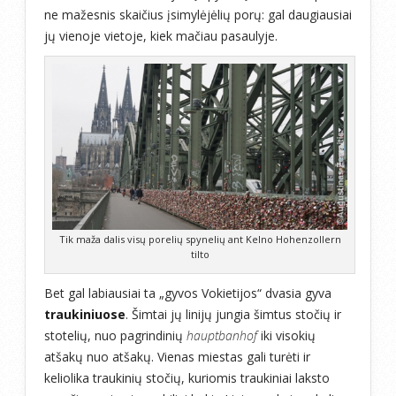
ne mažesnis skaičius įsimylėjėlių porų: gal daugiausiai
jų vienoje vietoje, kiek mačiau pasaulyje.
Tik maža dalis visų porelių spynelių ant Kelno Hohenzollern
tilto
Bet gal labiausiai ta „gyvos Vokietijos“ dvasia gyva
traukiniuose
. Šimtai jų linijų jungia šimtus stočių ir
stotelių, nuo pagrindinių
hauptbanhof
iki visokių
atšakų nuo atšakų. Vienas miestas gali turėti ir
keliolika traukinių stočių, kuriomis traukiniai laksto