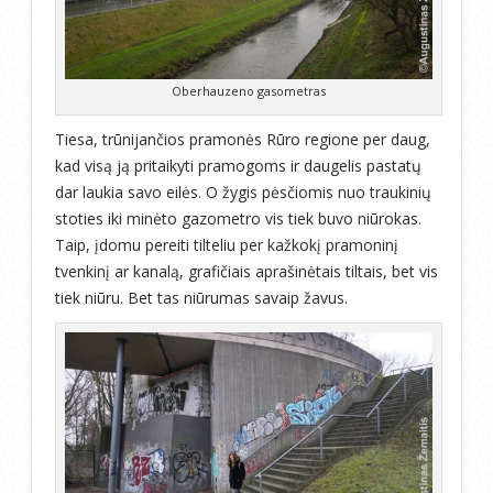
Oberhauzeno gasometras
Tiesa, trūnijančios pramonės Rūro regione per daug,
kad visą ją pritaikyti pramogoms ir daugelis pastatų
dar laukia savo eilės. O žygis pėsčiomis nuo traukinių
stoties iki minėto gazometro vis tiek buvo niūrokas.
Taip, įdomu pereiti tilteliu per kažkokį pramoninį
tvenkinį ar kanalą, grafičiais aprašinėtais tiltais, bet vis
tiek niūru. Bet tas niūrumas savaip žavus.