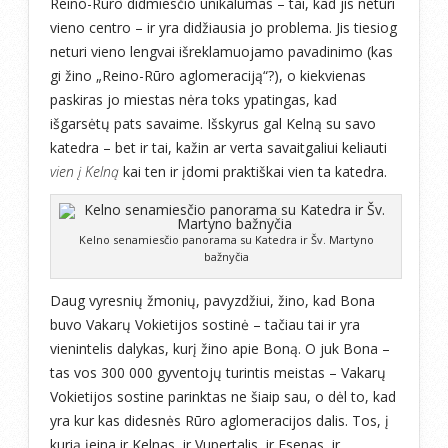
Reino-Rūro didmiesčio unikalumas – tai, kad jis neturi
vieno centro – ir yra didžiausia jo problema. Jis tiesiog
neturi vieno lengvai išreklamuojamo pavadinimo (kas
gi žino „Reino-Rūro aglomeraciją“?), o kiekvienas
paskiras jo miestas nėra toks ypatingas, kad
išgarsėtų pats savaime. Išskyrus gal Kelną su savo
katedra – bet ir tai, kažin ar verta savaitgaliui keliauti
vien į Kelną
kai ten ir įdomi praktiškai vien ta katedra.
Kelno senamiesčio panorama su Katedra ir Šv. Martyno
bažnyčia
Daug vyresnių žmonių, pavyzdžiui, žino, kad Bona
buvo Vakarų Vokietijos sostinė – tačiau tai ir yra
vienintelis dalykas, kurį žino apie Boną. O juk Bona –
tas vos 300 000 gyventojų turintis meistas – Vakarų
Vokietijos sostine parinktas ne šiaip sau, o dėl to, kad
yra kur kas didesnės Rūro aglomeracijos dalis. Tos, į
kurią įeina ir Kelnas, ir Vupertalis, ir Esenas, ir