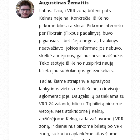
Augustinas Žemaitis
Labas. Taip, į VRR zoną būtent pats
Kelnas neįeina. Konkrečiai iš Kelno
pirkome bilietą atskirai. Pirkome internetu
per Flixtrain (Flixbus padalinys), buvo
pigiausias – bet išėjo negerai, traukinys
neatvažiavo, jokios informacijos nebuvo,
skelbė atidėjimus, galiausiai visai atšaukė.
Teko stotyje iš Kelno nusipirkti naują
bilietą jau su Vokietijos geležinkeliais.
Tačiau šiame straipsnyje aprašytos
lankytinos vietos ne tik Kelne, o ir visoje
aglomeracijoje. Daugelis jų pasiekiama su
VRR 24 valandų bilietu. Tą bilietą pirkome
vietoje. Mes atskridome į Kelną,
apžiūrėjome Kelną, tada važiavome į VRR
zoną, ir dienai nusipirkome bilietą po VRR
zoną, su kuriuo aplankėme kitas šiame