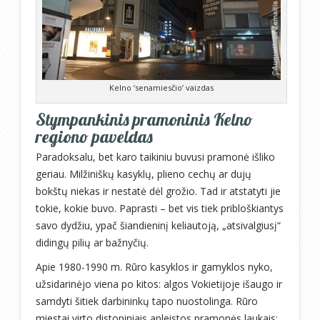
Kelno ‘senamiesčio’ vaizdas
Stympankinis pramoninis Kelno
regiono paveldas
Paradoksalu, bet karo taikiniu buvusi pramonė išliko
geriau. Milžiniškų kasyklų, plieno cechų ar dujų
bokštų niekas ir nestatė dėl grožio. Tad ir atstatyti jie
tokie, kokie buvo. Paprasti – bet vis tiek pribloškiantys
savo dydžiu, ypač šiandieninį keliautoją, „atsivalgiusį“
didingų pilių ar bažnyčių.
Apie 1980-1990 m. Rūro kasyklos ir gamyklos nyko,
užsidarinėjo viena po kitos: algos Vokietijoje išaugo ir
samdyti šitiek darbininkų tapo nuostolinga. Rūro
miestai virto distopiniais apleistos pramonės laukais: