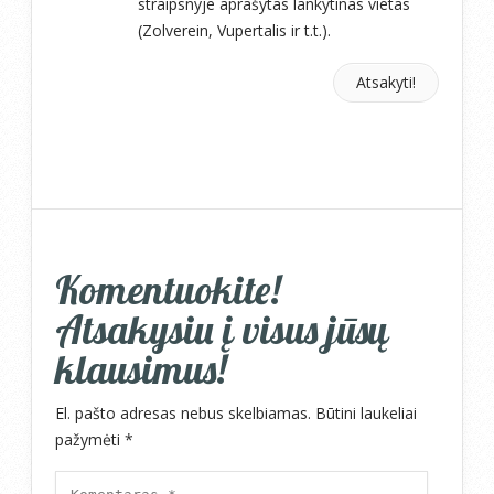
straipsnyje aprašytas lankytinas vietas
(Zolverein, Vupertalis ir t.t.).
Atsakyti!
Komentuokite!
Atsakysiu į visus jūsų
klausimus!
El. pašto adresas nebus skelbiamas.
Būtini laukeliai
pažymėti
*