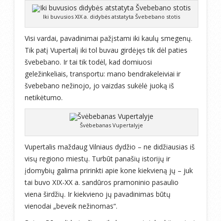
Iki buvusios XIX a. didybės atstatyta Švebebano stotis
Visi vardai, pavadinimai pažįstami iki kaulų smegenų.
Tik patį Vupertalį iki tol buvau girdėjęs tik dėl paties
švebebano. Ir tai tik todėl, kad domiuosi
geležinkeliais, transportu: mano bendrakeleiviai ir
švebebano nežinojo, jo vaizdas sukėlė juoką iš
netikėtumo.
Švėbebanas Vupertalyje
Vupertalis maždaug Vilniaus dydžio – ne didžiausias iš
visų regiono miestų. Turbūt panašių istorijų ir
įdomybių galima pririnkti apie kone kiekvieną jų – juk
tai buvo XIX-XX a. sandūros pramoninio pasaulio
viena širdžių. Ir kiekvieno jų pavadinimas būtų
vienodai „beveik nežinomas“.