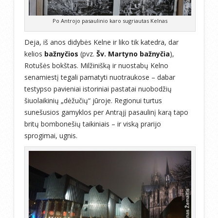
Po Antrojo pasaulinio karo sugriautas Kelnas
Deja, iš anos didybės Kelne ir liko tik katedra, dar
kelios
bažnyčios
(pvz.
Šv. Martyno bažnyčia
),
Rotušės bokštas. Milžinišką ir nuostabų Kelno
senamiestį tegali pamatyti nuotraukose – dabar
testypso pavieniai istoriniai pastatai nuobodžių
šiuolaikinių „dėžučių“ jūroje. Regionui turtus
sunešusios gamyklos per Antrąjį pasaulinį karą tapo
britų bombonešių taikiniais – ir viską prarijo
sprogimai, ugnis.