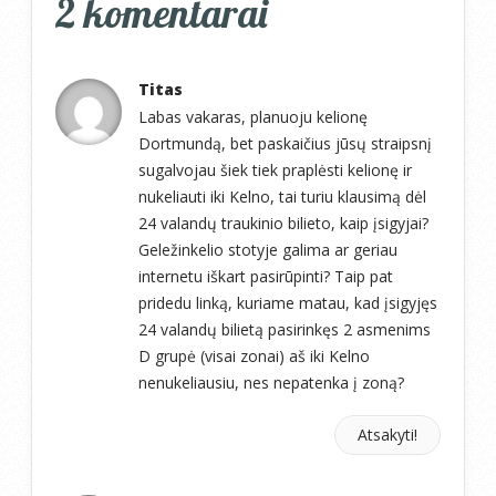
2 komentarai
Titas
Labas vakaras, planuoju kelionę
Dortmundą, bet paskaičius jūsų straipsnį
sugalvojau šiek tiek praplėsti kelionę ir
nukeliauti iki Kelno, tai turiu klausimą dėl
24 valandų traukinio bilieto, kaip įsigyjai?
Geležinkelio stotyje galima ar geriau
internetu iškart pasirūpinti? Taip pat
pridedu linką, kuriame matau, kad įsigyjęs
24 valandų bilietą pasirinkęs 2 asmenims
D grupė (visai zonai) aš iki Kelno
nenukeliausiu, nes nepatenka į zoną?
Atsakyti!