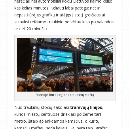
nerečiau nei automobiliai kokiu Lietuvos kaimo keliu:
kas kelias minutes. Keliauti labai patogu: net ir
nepasižiūrėjęs grafikų ir atėjęs į stotį greičiausiai
sulauksi reikiamo traukinio ne vėliau kaip po valandos
ar net 20 minučių.
Vienoje Rūro regiono traukinių stočių
Nuo traukinių stočių šakojasi
tramvajų linijos
,
kurios miestų centruose driekiasi po žeme tarsi
metro, šitaip aplenkdamos kamščius, o kur tų
kamščių mažiau rieda keliais. Gal nėra taip „gražu“,