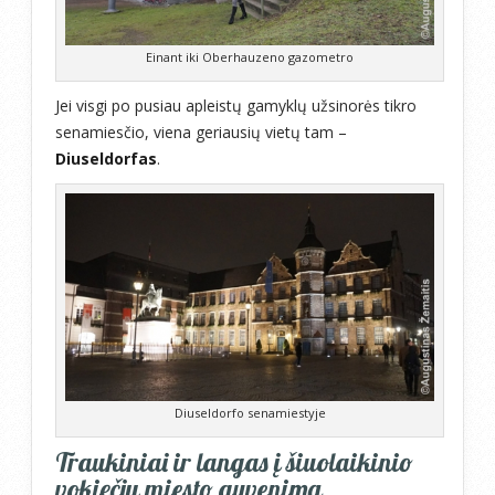
Einant iki Oberhauzeno gazometro
Jei visgi po pusiau apleistų gamyklų užsinorės tikro
senamiesčio, viena geriausių vietų tam –
Diuseldorfas
.
Diuseldorfo senamiestyje
Traukiniai ir langas į šiuolaikinio
vokiečių miesto gyvenimą