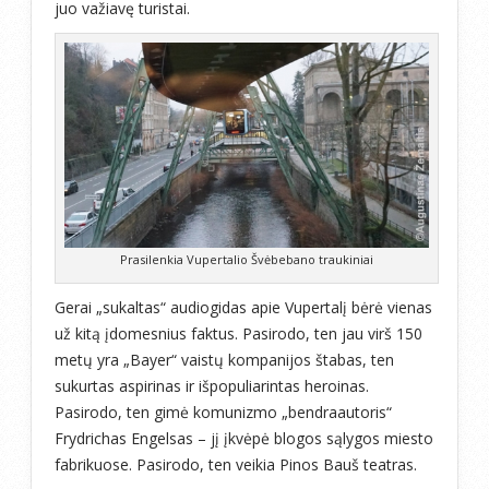
juo važiavę turistai.
Prasilenkia Vupertalio Švėbebano traukiniai
Gerai „sukaltas“ audiogidas apie Vupertalį bėrė vienas
už kitą įdomesnius faktus. Pasirodo, ten jau virš 150
metų yra „Bayer“ vaistų kompanijos štabas, ten
sukurtas aspirinas ir išpopuliarintas heroinas.
Pasirodo, ten gimė komunizmo „bendraautoris“
Frydrichas Engelsas – jį įkvėpė blogos sąlygos miesto
fabrikuose. Pasirodo, ten veikia Pinos Bauš teatras.