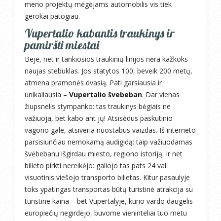
meno projektų mėgėjams automobilis vis tiek
gerokai patogiau.
Vupertalio kabantis traukinys ir
pamiršti miestai
Beje, net ir tankiosios traukinių linijos nėra kažkoks
naujas stebuklas. Jos statytos 100, beveik 200 metų,
atmena pramonės dvasią. Pati garsiausia ir
unikaliausia –
Vupertalio švebeban
. Dar vienas
žiupsnelis stympanko: tas traukinys bėgiais ne
važiuoja, bet kabo ant jų! Atsisėdus paskutinio
vagono gale, atsiveria nuostabus vaizdas. Iš interneto
parsisiunčiau nemokamą audigidą: taip važiuodamas
švėbebanu išgirdau miesto, regiono istoriją. Ir net
bilieto pirkti nereikėjo: galiojo tas pats 24 val.
visuotinis viešojo transporto bilietas. Kitur pasaulyje
toks ypatingas transportas būtų turistinė atrakcija su
turistine kaina – bet Vupertalyje, kurio vardo daugelis
europiečių negirdėjo, buvome vieninteliai tuo metu