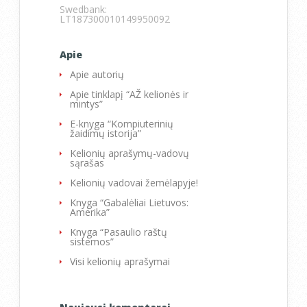
Swedbank:
LT187300010149950092
Apie
Apie autorių
Apie tinklapį “AŽ kelionės ir
mintys”
E-knyga “Kompiuterinių
žaidimų istorija”
Kelionių aprašymų-vadovų
sąrašas
Kelionių vadovai žemėlapyje!
Knyga “Gabalėliai Lietuvos:
Amerika”
Knyga “Pasaulio raštų
sistemos”
Visi kelionių aprašymai