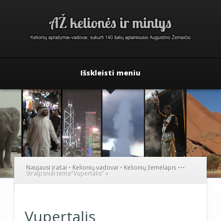
Išskleisti meniu
Naujausi įrašai
•
Kelionių vadovai
•
Kelionių žemėlapis
•
•
•
Straipsniai tema
"
Vupertalis"
»
Vupertalis