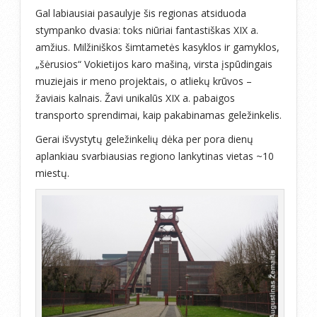
Gal labiausiai pasaulyje šis regionas atsiduoda
stympanko dvasia: toks niūriai fantastiškas XIX a.
amžius. Milžiniškos šimtametės kasyklos ir gamyklos,
„šėrusios“ Vokietijos karo mašiną, virsta įspūdingais
muziejais ir meno projektais, o atliekų krūvos –
žaviais kalnais. Žavi unikalūs XIX a. pabaigos
transporto sprendimai, kaip pakabinamas geležinkelis.
Gerai išvystytų geležinkelių dėka per pora dienų
aplankiau svarbiausias regiono lankytinas vietas ~10
miestų.