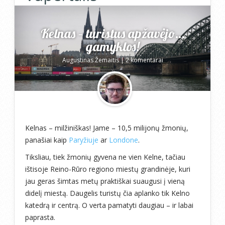
Kelnas – turistus apžavėjo…
gamyklos!
Augustinas Žemaitis
|
2 komentarai
Kelnas – milžiniškas! Jame – 10,5 milijonų žmonių,
panašiai kaip
Paryžiuje
ar
Londone
.
Tiksliau, tiek žmonių gyvena ne vien Kelne, tačiau
ištisoje Reino-Rūro regiono miestų grandinėje, kuri
jau geras šimtas metų praktiškai suaugusi į vieną
didelį miestą. Daugelis turistų čia aplanko tik Kelno
katedrą ir centrą. O verta pamatyti daugiau – ir labai
paprasta.