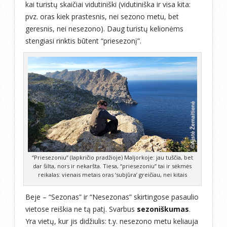
kai turistų skaičiai vidutiniški (vidutiniška ir visa kita:
pvz. oras kiek prastesnis, nei sezono metu, bet
geresnis, nei nesezono). Daug turistų kelionėms
stengiasi rinktis būtent “priesezonį”.
“Priesezoniu” (lapkričio pradžioje) Maljorkoje: jau tuščia, bet
dar šilta, nors ir nekaršta. Tiesa, “priesezoniu” tai ir sėkmės
reikalas: vienais metais oras ‘subjūra’ greičiau, nei kitais
Beje – “Sezonas” ir “Nesezonas” skirtingose pasaulio
vietose reiškia ne tą patį. Svarbus
sezoniškumas
.
Yra vietų, kur jis didžiulis: t.y. nesezono metu keliauja