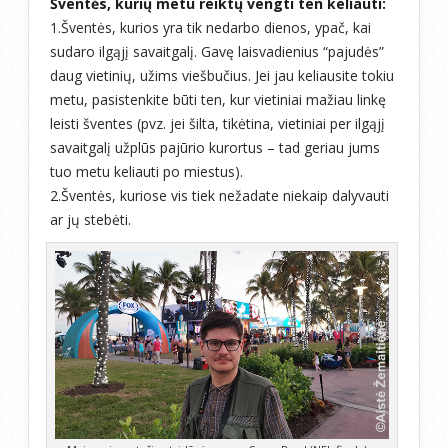
Šventės, kurių metu reiktų vengti ten keliauti:
1.Šventės, kurios yra tik nedarbo dienos, ypač, kai
sudaro ilgąjį savaitgalį. Gavę laisvadienius “pajudės”
daug vietinių, užims viešbučius. Jei jau keliausite tokiu
metu, pasistenkite būti ten, kur vietiniai mažiau linkę
leisti šventes (pvz. jei šilta, tikėtina, vietiniai per ilgąjį
savaitgalį užplūs pajūrio kurortus – tad geriau jums
tuo metu keliauti po miestus).
2.Šventės, kuriose vis tiek nežadate niekaip dalyvauti
ar jų stebėti.