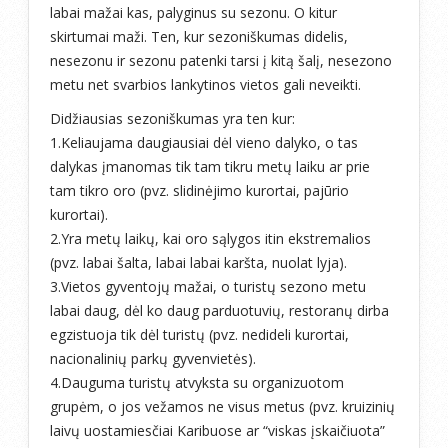
labai mažai kas, palyginus su sezonu. O kitur
skirtumai maži. Ten, kur sezoniškumas didelis,
nesezonu ir sezonu patenki tarsi į kitą šalį, nesezono
metu net svarbios lankytinos vietos gali neveikti.
Didžiausias sezoniškumas yra ten kur:
1.Keliaujama daugiausiai dėl vieno dalyko, o tas
dalykas įmanomas tik tam tikru metų laiku ar prie
tam tikro oro (pvz. slidinėjimo kurortai, pajūrio
kurortai).
2.Yra metų laikų, kai oro sąlygos itin ekstremalios
(pvz. labai šalta, labai labai karšta, nuolat lyja).
3.Vietos gyventojų mažai, o turistų sezono metu
labai daug, dėl ko daug parduotuvių, restoranų dirba
egzistuoja tik dėl turistų (pvz. nedideli kurortai,
nacionalinių parkų gyvenvietės).
4.Dauguma turistų atvyksta su organizuotom
grupėm, o jos vežamos ne visus metus (pvz. kruizinių
laivų uostamiesčiai Karibuose ar “viskas įskaičiuota”