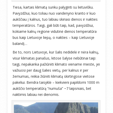
Tiesa, kartais klimatą sunku palyginti su lietuvišku.
Pavyzdžiui, kuo toliau nuo vandenyno kranto ir kuo
aukščiau į kalnus, tuo labiau skiriasi dienos ir nakties
temperatūros. Taigi, gali būti taip, kad, pavyzdžiui,
kokiame kalnų regione vidutinė dienos temperatūra
bus kaip Lietuvoje liepą, o nakties – kaip Lietuvoje
balandį…
Be to, nors Lietuvoje, kur šalis nedidelė ir nėra kalnų,
visur klimatas panašus, kitose šalyse nebūtinai taip:
taigi, nepakanka pažiūrėti klimato viename mieste, jei
važiuosi per daug šalies vietų, per kalnus ir per
žemumas, reikia žiūrėti klimatą skirtingose vietose
pakeliui. Bendra taisyklė – kiekvieni papildomi 1000 m
aukščio temperatūrą “numuša” ~7 laipsniais, bet
naktimis labiau nei dienomis.