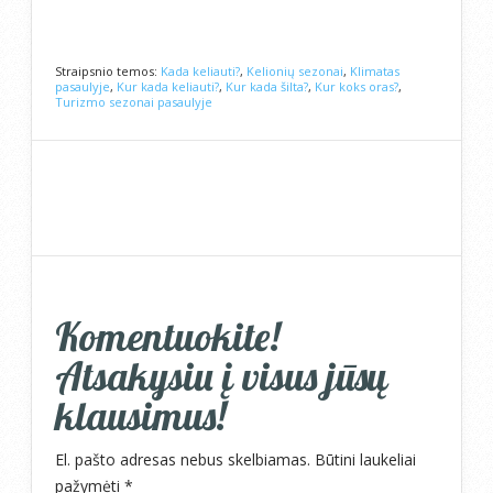
Straipsnio temos:
Kada keliauti?
,
Kelionių sezonai
,
Klimatas
pasaulyje
,
Kur kada keliauti?
,
Kur kada šilta?
,
Kur koks oras?
,
Turizmo sezonai pasaulyje
Komentuokite!
Atsakysiu į visus jūsų
klausimus!
El. pašto adresas nebus skelbiamas.
Būtini laukeliai
pažymėti
*