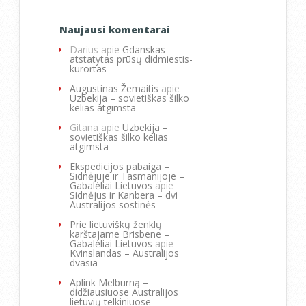
Naujausi komentarai
Darius
apie
Gdanskas –
atstatytas prūsų didmiestis-
kurortas
Augustinas Žemaitis
apie
Uzbekija – sovietiškas šilko
kelias atgimsta
Gitana
apie
Uzbekija –
sovietiškas šilko kelias
atgimsta
Ekspedicijos pabaiga –
Sidnėjuje ir Tasmanijoje –
Gabalėliai Lietuvos
apie
Sidnėjus ir Kanbera – dvi
Australijos sostinės
Prie lietuviškų ženklų
karštajame Brisbene –
Gabalėliai Lietuvos
apie
Kvinslandas – Australijos
dvasia
Aplink Melburną –
didžiausiuose Australijos
lietuvių telkiniuose –