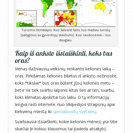
Turizmo žemėlapis. Kuo žalesnė šalis, tuo mažiau turistų
(palyginus su gyventojų skaičiumi). Kuo raudonesnė – tuo
daugiau.
Kaip iš anksto išsiaiškinti, koks bus
oras?
Vienas dažniausių veiksnių renkantis kelionės laiką –
oras. Pirkdamas kelionės bilietus iš anksto nežinosite,
koks *tiksliai* bus oras būtent jūsų kelionės metu –
bet ir ne tiek svarbu laipsnis-kitas šen ar ten, svarbu,
koks klimatas apskritai tuo laiku. O tą informaciją
lengva rasti internete: nuo Vikipedijos straipsnių apie
kiekvieną miestą iki
specializuotų svetainių
.
Svarbiausia išsiaiškinti, kokie kelionės mėnesį yra šitie
skaičiai (ir kokius klausimus tai padeda atsakyti):