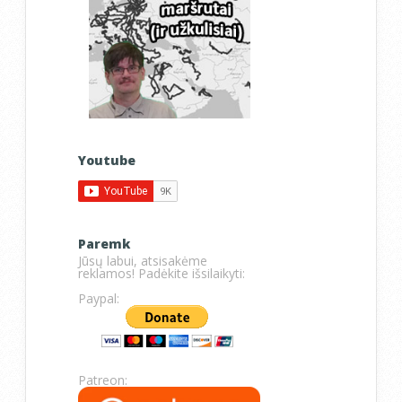
Youtube
Paremk
Jūsų labui, atsisakėme
reklamos! Padėkite išsilaikyti:
Paypal:
Patreon: