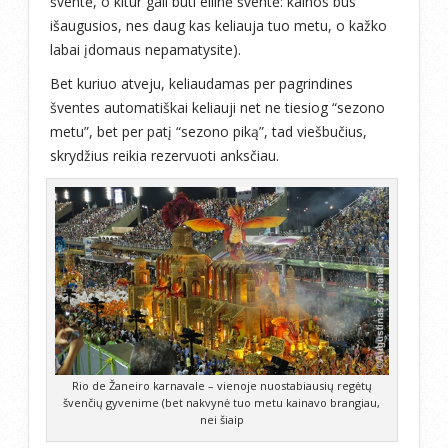
šventė, o kitur gali būti eilinė šventė: kainos bus
išaugusios, nes daug kas keliauja tuo metu, o kažko
labai įdomaus nepamatysite).
Bet kuriuo atveju, keliaudamas per pagrindines
šventes automatiškai keliauji net ne tiesiog “sezono
metu”, bet per patį “sezono piką”, tad viešbučius,
skrydžius reikia rezervuoti anksčiau.
Rio de Žaneiro karnavale – vienoje nuostabiausių regėtų
švenčių gyvenime (bet nakvynė tuo metu kainavo brangiau,
nei šiaip