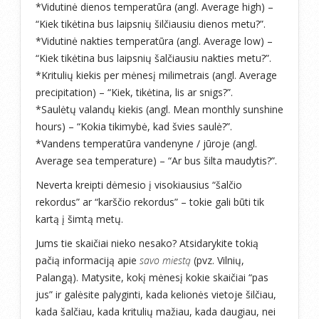
*Vidutinė dienos temperatūra (angl. Average high) –
“Kiek tikėtina bus laipsnių šilčiausiu dienos metu?”.
*Vidutinė nakties temperatūra (angl. Average low) –
“Kiek tikėtina bus laipsnių šalčiausiu nakties metu?”.
*Kritulių kiekis per mėnesį milimetrais (angl. Average
precipitation) – “Kiek, tikėtina, lis ar snigs?”.
*Saulėtų valandų kiekis (angl. Mean monthly sunshine
hours) – “Kokia tikimybė, kad švies saulė?”.
*Vandens temperatūra vandenyne / jūroje (angl.
Average sea temperature) – “Ar bus šilta maudytis?”.
Neverta kreipti dėmesio į visokiausius “šalčio
rekordus” ar “karščio rekordus” – tokie gali būti tik
kartą į šimtą metų.
Jums tie skaičiai nieko nesako? Atsidarykite tokią
pačią informaciją apie
savo miestą
(pvz. Vilnių,
Palangą). Matysite, kokį mėnesį kokie skaičiai “pas
jus” ir galėsite palyginti, kada kelionės vietoje šilčiau,
kada šalčiau, kada kritulių mažiau, kada daugiau, nei