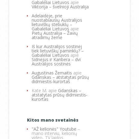
Gabalėliai Lietuvos
apie
Viktorija – švelnioji Australija
Adelaidėje, prie
nuostabiausių Australijos
lietuviškų stebuklų –
Gabalėliai Lietuvos
apie
Pietų Australija – Žavių
atradimų žemė
Iš kur Australijos sostinėj
tiek lietuviškų paminklų? –
Gabalėliai Lietuvos
apie
Sidnėjus ir Kanbera – dvi
Australijos sostinės
Augustinas Žemaitis
apie
Gdanskas – atstatytas prūsų
didmiestis-kurortas
Kate M.
apie
Gdanskas –
atstatytas prūsų didmiestis-
kurortas
Kitos mano svetainės
"AŽ kelionės" Youtube
–
mano interviu, kelionių
video, TV laidos