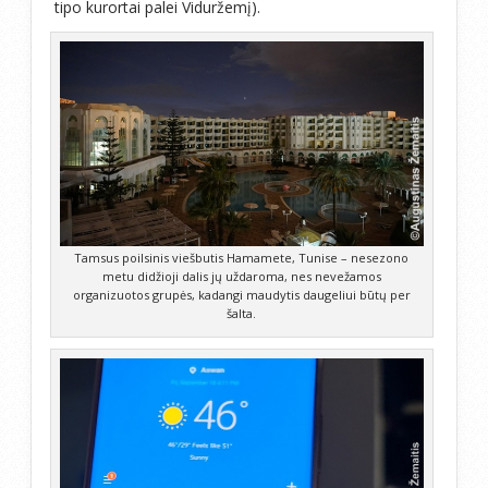
tipo kurortai palei Viduržemį).
Tamsus poilsinis viešbutis Hamamete, Tunise – nesezono
metu didžioji dalis jų uždaroma, nes nevežamos
organizuotos grupės, kadangi maudytis daugeliui būtų per
šalta.