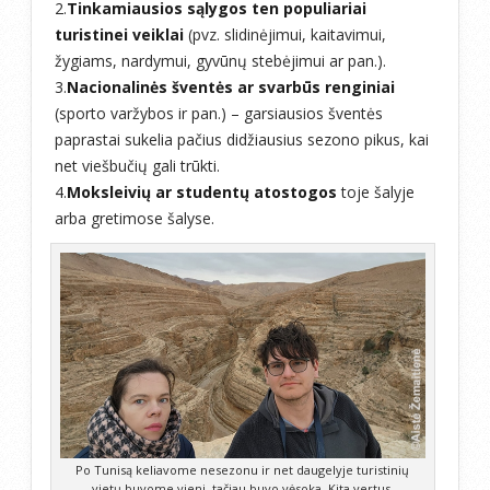
2.
Tinkamiausios sąlygos ten populiariai
turistinei veiklai
(pvz. slidinėjimui, kaitavimui,
žygiams, nardymui, gyvūnų stebėjimui ar pan.).
3.
Nacionalinės šventės ar svarbūs renginiai
(sporto varžybos ir pan.) – garsiausios šventės
paprastai sukelia pačius didžiausius sezono pikus, kai
net viešbučių gali trūkti.
4.
Moksleivių ar studentų atostogos
toje šalyje
arba gretimose šalyse.
Po Tunisą keliavome nesezonu ir net daugelyje turistinių
vietų buvome vieni, tačiau buvo vėsoka. Kita vertus,