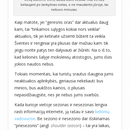
keliaujant po lankytinas vietas, o ne maudantis jūroje, tai
nebuvo minusas.
Kaip matote, jei “geresnis oras” dar aktualus daug
kam, tai “tinkamos sąlygos kokiai nors veiklai”
aktualios, tik jei ketinate užsiimti būtent ta veikla.
Šventės ir renginiai yra pliusas dar mažiau kam: tik
jeigu norite patys ten dalyvauti ar žiūrėti. Na o iš to,
kad kelionės šalyje moksleivių atostogos, jums išvis
jokios naudos nebus.
Tokiais momentais, kai turistų srautus išaugina jums
neaktualios aplinkybės, geriausia nekeliauti: bus
minios, bus aukštos kainos, o pliusais
nepasidžiaugsite, nes jie nebus jums svarbūs.
Kada kurioje vietoje sezonas ir nesezonas lengva
rasti informaciją internete, ją rašau ir savo
kelionių
vadovuose
. Be sezono ir nesezono dar išskiriamas
“priesezonis” (angl.
shoulder season
) – tai yra laikas,