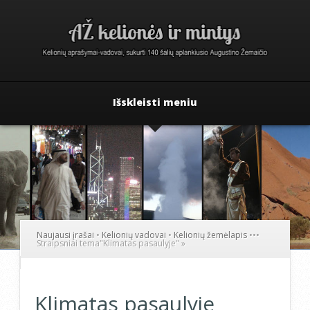
Išskleisti meniu
Naujausi įrašai
•
Kelionių vadovai
•
Kelionių žemėlapis
•
•
•
Straipsniai tema
"
Klimatas pasaulyje"
»
Klimatas pasaulyje