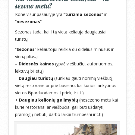
sezono metu?
Kone visur pasaulyje yra “
turizmo sezonas
” ir
“
nesezonas
“.
Sezonas tada, kai į tą vietą keliauja daugiausiai
turistų.
“
Sezonas
” keliautojui reiškia du didelius minusus ir
vieną pliusą:
–
Didesnės kainos
(ypač viešbučių, autonuomos,
lėktuvų bilietų).
–
Daugiau turistų
(sunkiau gauti norimą viešbutį,
vietą restorane ar prie baseino, kai kurios lankytinos
vietos išparduodamos į priekį ir t.t.)
+
Daugiau kelionių galimybių
(nesezono metu kai
kurie restoranai ar viešbučiai gali būti uždaryti,
pramogų nebūti, darbo laikai trumpesni ir t.t.)