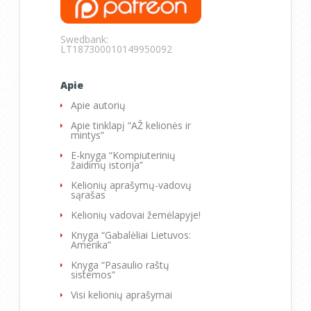
Swedbank:
LT187300010149950092
Apie
Apie autorių
Apie tinklapį “AŽ kelionės ir
mintys”
E-knyga “Kompiuterinių
žaidimų istorija”
Kelionių aprašymų-vadovų
sąrašas
Kelionių vadovai žemėlapyje!
Knyga “Gabalėliai Lietuvos:
Amerika”
Knyga “Pasaulio raštų
sistemos”
Visi kelionių aprašymai