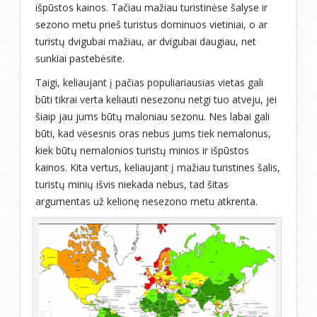
išpūstos kainos. Tačiau mažiau turistinėse šalyse ir
sezono metu prieš turistus dominuos vietiniai, o ar
turistų dvigubai mažiau, ar dvigubai daugiau, net
sunkiai pastebėsite.
Taigi, keliaujant į pačias populiariausias vietas gali
būti tikrai verta keliauti nesezonu netgi tuo atveju, jei
šiaip jau jums būtų maloniau sezonu. Nes labai gali
būti, kad vėsesnis oras nebus jums tiek nemalonus,
kiek būtų nemalonios turistų minios ir išpūstos
kainos. Kita vertus, keliaujant į mažiau turistines šalis,
turistų minių išvis niekada nebus, tad šitas
argumentas už kelionę nesezono metu atkrenta.