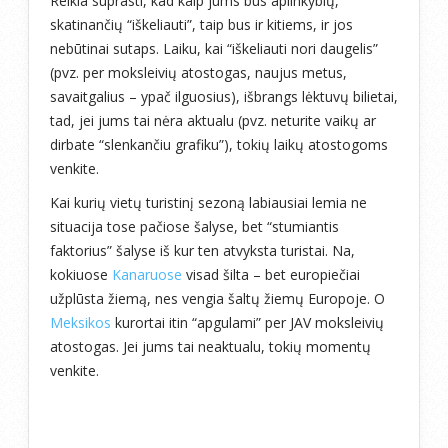
Reikia suprasti, kad kaip jums bus aplinkybių,
skatinančių “iškeliauti”, taip bus ir kitiems, ir jos
nebūtinai sutaps. Laiku, kai “iškeliauti nori daugelis”
(pvz. per moksleivių atostogas, naujus metus,
savaitgalius – ypač ilguosius), išbrangs lėktuvų bilietai,
tad, jei jums tai nėra aktualu (pvz. neturite vaikų ar
dirbate “slenkančiu grafiku”), tokių laikų atostogoms
venkite.
Kai kurių vietų turistinį sezoną labiausiai lemia ne
situacija tose pačiose šalyse, bet “stumiantis
faktorius” šalyse iš kur ten atvyksta turistai. Na,
kokiuose
Kanaruose
visad šilta – bet europiečiai
užplūsta žiemą, nes vengia šaltų žiemų Europoje. O
Meksikos
kurortai itin “apgulami” per JAV moksleivių
atostogas. Jei jums tai neaktualu, tokių momentų
venkite.