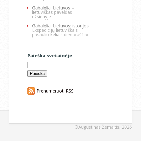
Gabalėliai Lietuvos
–
lietuviškas paveldas
užsienyje
Gabalėliai Lietuvos: istorijos
Ekspedicijų lietuviškais
pasaulio keliais dienoraščiai
Paieška svetainėje
Ieškoti:
Prenumeruoti RSS
©Augustinas Žemaitis, 2026