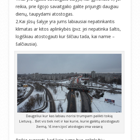
reikia, prie ilgojo savaitgalio galite prijungti daugiau
dienų, taupydami atostogas.
2.Kai jūsų šalyje yra jums labiausiai nepatinkantis
klimatas ar kitos aplinkybės (pvz. jei nepatinka šaltis,
logiškiau atostogauti kur šilčiau tada, kai namie –
šalčiausia).
Daugeliui kur kas labiau norisi trumpam palikti tokią
Lietuvą… Bet vis tiek net ir kai kurie, kurie galėtų atostogauti
žiemą, ‘iš inercijos’ atostogas ima vasarą