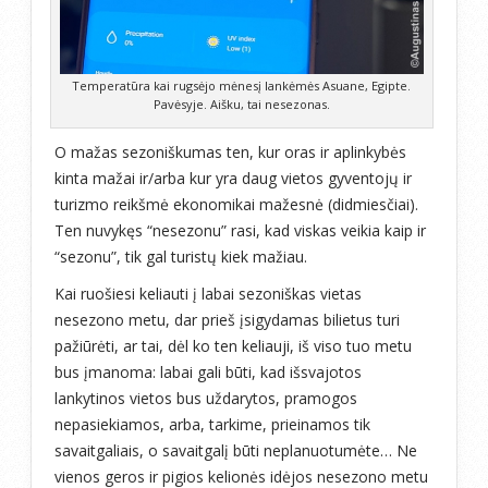
Temperatūra kai rugsėjo mėnesį lankėmės Asuane, Egipte.
Pavėsyje. Aišku, tai nesezonas.
O mažas sezoniškumas ten, kur oras ir aplinkybės
kinta mažai ir/arba kur yra daug vietos gyventojų ir
turizmo reikšmė ekonomikai mažesnė (didmiesčiai).
Ten nuvykęs “nesezonu” rasi, kad viskas veikia kaip ir
“sezonu”, tik gal turistų kiek mažiau.
Kai ruošiesi keliauti į labai sezoniškas vietas
nesezono metu, dar prieš įsigydamas bilietus turi
pažiūrėti, ar tai, dėl ko ten keliauji, iš viso tuo metu
bus įmanoma: labai gali būti, kad išsvajotos
lankytinos vietos bus uždarytos, pramogos
nepasiekiamos, arba, tarkime, prieinamos tik
savaitgaliais, o savaitgalį būti neplanuotumėte… Ne
vienos geros ir pigios kelionės idėjos nesezono metu