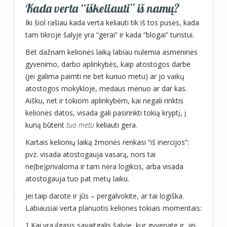
Kada verta “iškeliauti” iš namų?
Iki šiol rašiau kada verta keliauti tik iš tos pusės, kada
tam tikroje šalyje yra “gerai” ir kada “blogai” turistui.
Bet dažnam kelionės laiką labiau nulemia asmeninės
gyvenimo, darbo aplinkybės, kaip atostogos darbe
(jei galima paimti ne bet kuriuo metu) ar jo vaikų
atostogos mokykloje, medaus mėnuo ar dar kas.
Aišku, net ir tokiom aplinkybėm, kai negali rinktis
kelionės datos, visada gali pasirinkti tokią kryptį, į
kurią būtent
tuo metu
keliauti gera.
Kartais kelionių laiką žmonės renkasi “iš inercijos”:
pvz. visada atostogauja vasarą, nors tai
ne(be)privaloma ir tam nėra logikos, arba visada
atostogauja tuo pat metų laiku.
Jei taip darote ir jūs – pergalvokite, ar tai logiška.
Labiausiai verta planuotis keliones tokiais momentais:
1.Kai yra ilgasis savaitgalis šalyje, kur gyvenate ir, jei