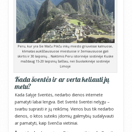
Peru, kur yra šie Maču Pikču inkų miesto griuvėsiai kalnuose,
klimatas aukščiausiuose miestuose ir žemiausiuose gali
skirtis ir 30 laipsnių… Naktimis Peru istorinėje sostinėje Kuske
maždaug 15-20 laipsnių šalčiau, nei šiuolaikinėje sostinėje
Limoje
Kada šventės ir ar verta keliauti jų
metu?
Kada šalyje šventės, nedarbo dienos internete
pamatyti labai lengva. Bet šventė šventei nelygu –
svarbu suprasti ir jų reikšmę. Vienos bus tik nedarbo
dienos, o kitos suteiks įdomių galimybių sudalyvauti
ar pamatyti, kaip švenčia vietiniai.