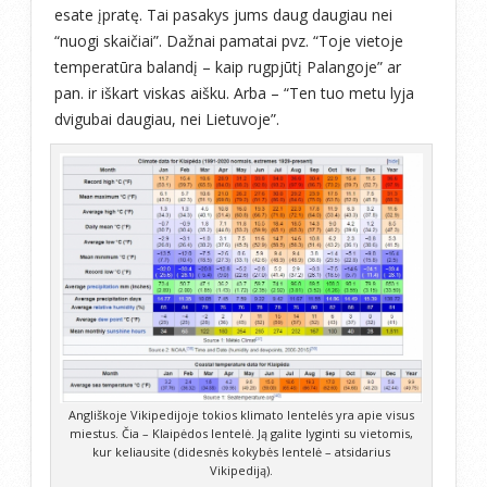
esate įpratę. Tai pasakys jums daug daugiau nei
“nuogi skaičiai”. Dažnai pamatai pvz. “Toje vietoje
temperatūra balandį – kaip rugpjūtį Palangoje” ar
pan. ir iškart viskas aišku. Arba – “Ten tuo metu lyja
dvigubai daugiau, nei Lietuvoje”.
Angliškoje Vikipedijoje tokios klimato lentelės yra apie visus
miestus. Čia – Klaipėdos lentelė. Ją galite lyginti su vietomis,
kur keliausite (didesnės kokybės lentelė – atsidarius
Vikipediją).