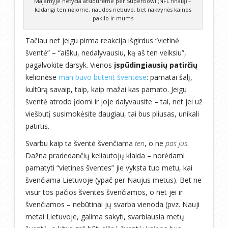
Majamyje netyčia atsidūrėme per SuperBowl (NFL finalą) –
kadangi ten nėjome, naudos nebuvo, bet nakvynės kainos
pakilo ir mums
Tačiau net jeigu pirma reakcija išgirdus “vietinė
šventė” – “aišku, nedalyvausiu, ką aš ten veiksiu”,
pagalvokite darsyk. Vienos
įspūdingiausių patirčių
kelionėse
man buvo būtent šventėse
: pamatai šalį,
kultūrą savaip, taip, kaip mažai kas pamato. Jeigu
šventė atrodo įdomi ir joje dalyvausite – tai, net jei už
viešbutį susimokėsite daugiau, tai bus pliusas, unikali
patirtis.
Svarbu kaip ta šventė švenčiama
ten
, o ne
pas jus
.
Dažna pradedančių keliautojų klaida – norėdami
pamatyti “vietines šventes” jie vyksta tuo metu, kai
švenčiama Lietuvoje (ypač per Naujus metus). Bet ne
visur tos pačios šventės švenčiamos, o net jei ir
švenčiamos – nebūtinai jų svarba vienoda (pvz. Nauji
metai Lietuvoje, galima sakyti, svarbiausia metų