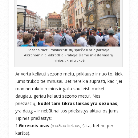
Sezono metu minios turistų spiečiasi prie garsiojo
Astronominio laikrodžio Prahoje: šiame mieste vasarą
minios tikrai trukdė
Ar verta keliauti sezono metu, priklauso ir nuo to, kiek
jums trukdo tie minusai. Bet nereikia suprasti, kad “Jei
man netrukdo minios ir galiu sau leisti mokėti
daugiau, geriau keliauti sezono metu”. Nes
priežasčių,
kodėl tam tikras laikas yra sezonas
,
yra daug – ir nebūtinai tos priežastys aktualios jums.
Tipinės priežastys:
1.
Geresnis oras
(mažiau lietaus; šilta, bet ne per
karšta).