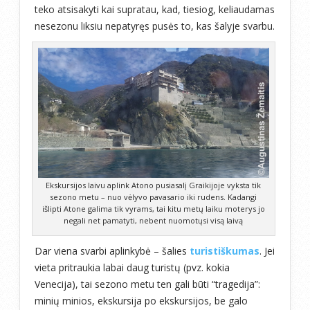
teko atsisakyti kai supratau, kad, tiesiog, keliaudamas
nesezonu liksiu nepatyręs pusės to, kas šalyje svarbu.
Ekskursijos laivu aplink Atono pusiasalį Graikijoje vyksta tik
sezono metu – nuo vėlyvo pavasario iki rudens. Kadangi
išlipti Atone galima tik vyrams, tai kitu metų laiku moterys jo
negali net pamatyti, nebent nuomotųsi visą laivą
Dar viena svarbi aplinkybė – šalies
turistiškumas
. Jei
vieta pritraukia labai daug turistų (pvz. kokia
Venecija), tai sezono metu ten gali būti “tragedija”:
minių minios, ekskursija po ekskursijos, be galo