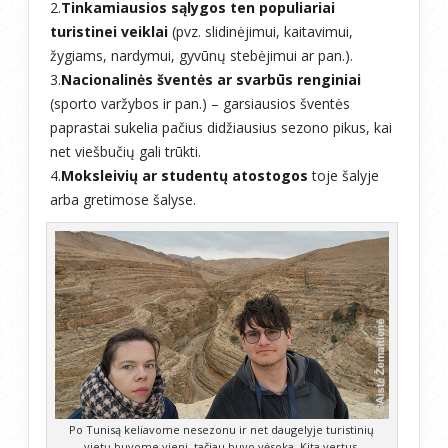
2.
Tinkamiausios sąlygos ten populiariai
turistinei veiklai
(pvz. slidinėjimui, kaitavimui,
žygiams, nardymui, gyvūnų stebėjimui ar pan.).
3.
Nacionalinės šventės ar svarbūs renginiai
(sporto varžybos ir pan.) – garsiausios šventės
paprastai sukelia pačius didžiausius sezono pikus, kai
net viešbučių gali trūkti.
4.
Moksleivių ar studentų atostogos
toje šalyje
arba gretimose šalyse.
Po Tunisą keliavome nesezonu ir net daugelyje turistinių
vietų buvome vieni, tačiau buvo vėsoka. Kita vertus,