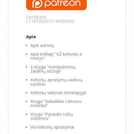
Swedbank:
LT187300010149950092
Apie
Apie autorių
Apie tinklapį “AŽ kelionės ir
mintys”
E-knyga “Kompiuterinių
žaidimų istorija”
Kelionių aprašymų-vadovų
sąrašas
Kelionių vadovai žemėlapyje!
Knyga “Gabalėliai Lietuvos:
Amerika”
Knyga “Pasaulio raštų
sistemos”
Visi kelionių aprašymai