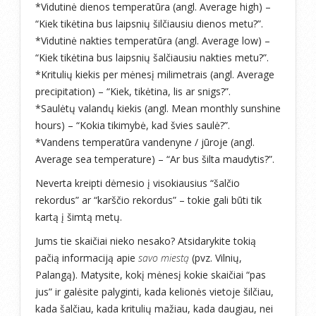
*Vidutinė dienos temperatūra (angl. Average high) –
“Kiek tikėtina bus laipsnių šilčiausiu dienos metu?”.
*Vidutinė nakties temperatūra (angl. Average low) –
“Kiek tikėtina bus laipsnių šalčiausiu nakties metu?”.
*Kritulių kiekis per mėnesį milimetrais (angl. Average
precipitation) – “Kiek, tikėtina, lis ar snigs?”.
*Saulėtų valandų kiekis (angl. Mean monthly sunshine
hours) – “Kokia tikimybė, kad švies saulė?”.
*Vandens temperatūra vandenyne / jūroje (angl.
Average sea temperature) – “Ar bus šilta maudytis?”.
Neverta kreipti dėmesio į visokiausius “šalčio
rekordus” ar “karščio rekordus” – tokie gali būti tik
kartą į šimtą metų.
Jums tie skaičiai nieko nesako? Atsidarykite tokią
pačią informaciją apie
savo miestą
(pvz. Vilnių,
Palangą). Matysite, kokį mėnesį kokie skaičiai “pas
jus” ir galėsite palyginti, kada kelionės vietoje šilčiau,
kada šalčiau, kada kritulių mažiau, kada daugiau, nei