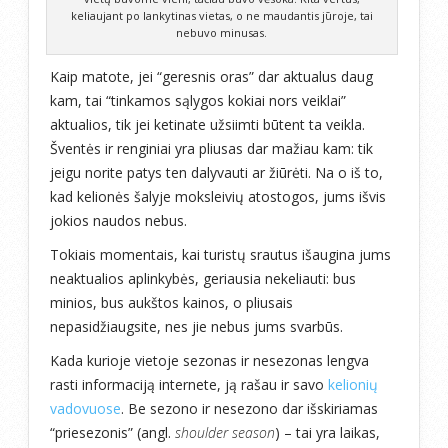
keliaujant po lankytinas vietas, o ne maudantis jūroje, tai
nebuvo minusas.
Kaip matote, jei “geresnis oras” dar aktualus daug
kam, tai “tinkamos sąlygos kokiai nors veiklai”
aktualios, tik jei ketinate užsiimti būtent ta veikla.
Šventės ir renginiai yra pliusas dar mažiau kam: tik
jeigu norite patys ten dalyvauti ar žiūrėti. Na o iš to,
kad kelionės šalyje moksleivių atostogos, jums išvis
jokios naudos nebus.
Tokiais momentais, kai turistų srautus išaugina jums
neaktualios aplinkybės, geriausia nekeliauti: bus
minios, bus aukštos kainos, o pliusais
nepasidžiaugsite, nes jie nebus jums svarbūs.
Kada kurioje vietoje sezonas ir nesezonas lengva
rasti informaciją internete, ją rašau ir savo
kelionių
vadovuose
. Be sezono ir nesezono dar išskiriamas
“priesezonis” (angl.
shoulder season
) – tai yra laikas,