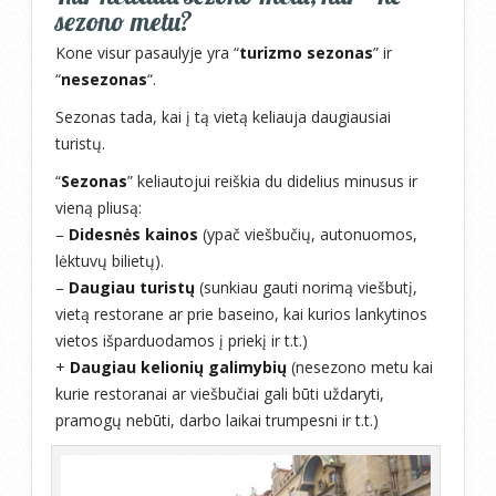
sezono metu?
Kone visur pasaulyje yra “
turizmo sezonas
” ir
“
nesezonas
“.
Sezonas tada, kai į tą vietą keliauja daugiausiai
turistų.
“
Sezonas
” keliautojui reiškia du didelius minusus ir
vieną pliusą:
–
Didesnės kainos
(ypač viešbučių, autonuomos,
lėktuvų bilietų).
–
Daugiau turistų
(sunkiau gauti norimą viešbutį,
vietą restorane ar prie baseino, kai kurios lankytinos
vietos išparduodamos į priekį ir t.t.)
+
Daugiau kelionių galimybių
(nesezono metu kai
kurie restoranai ar viešbučiai gali būti uždaryti,
pramogų nebūti, darbo laikai trumpesni ir t.t.)