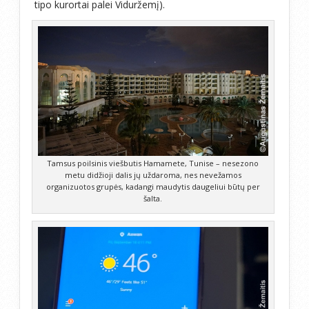
tipo kurortai palei Viduržemį).
Tamsus poilsinis viešbutis Hamamete, Tunise – nesezono
metu didžioji dalis jų uždaroma, nes nevežamos
organizuotos grupės, kadangi maudytis daugeliui būtų per
šalta.