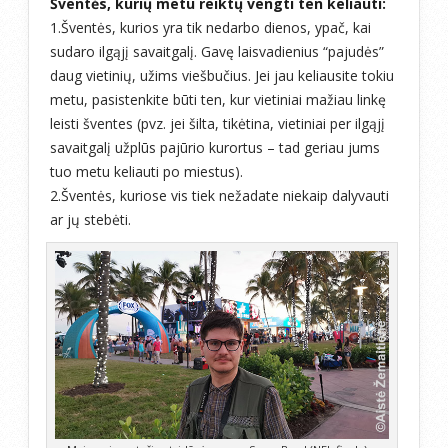
Šventės, kurių metu reiktų vengti ten keliauti:
1.Šventės, kurios yra tik nedarbo dienos, ypač, kai
sudaro ilgąjį savaitgalį. Gavę laisvadienius “pajudės”
daug vietinių, užims viešbučius. Jei jau keliausite tokiu
metu, pasistenkite būti ten, kur vietiniai mažiau linkę
leisti šventes (pvz. jei šilta, tikėtina, vietiniai per ilgąjį
savaitgalį užplūs pajūrio kurortus – tad geriau jums
tuo metu keliauti po miestus).
2.Šventės, kuriose vis tiek nežadate niekaip dalyvauti
ar jų stebėti.