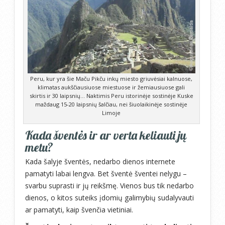
Peru, kur yra šie Maču Pikču inkų miesto griuvėsiai kalnuose,
klimatas aukščiausiuose miestuose ir žemiausiuose gali
skirtis ir 30 laipsnių… Naktimis Peru istorinėje sostinėje Kuske
maždaug 15-20 laipsnių šalčiau, nei šiuolaikinėje sostinėje
Limoje
Kada šventės ir ar verta keliauti jų
metu?
Kada šalyje šventės, nedarbo dienos internete
pamatyti labai lengva. Bet šventė šventei nelygu –
svarbu suprasti ir jų reikšmę. Vienos bus tik nedarbo
dienos, o kitos suteiks įdomių galimybių sudalyvauti
ar pamatyti, kaip švenčia vietiniai.