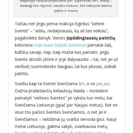
Majamyje netyčia atsidūrėme per SuperBowl (NFL finalą) –
kadangi ten nėjome, naudos nebuvo, bet nakvynės kainos
pakilo ir mums
Tačiau net jeigu pirma reakcija išgirdus “vietinė
šventė” – “aišku, nedalyvausiu, ką aš ten veiksiu”,
pagalvokite darsyk. Vienos
įspūdingiausių patirčių
kelionėse
man buvo būtent šventėse
: pamatai šalį,
kultūrą savaip, taip, kaip mažai kas pamato. Jeigu
šventė atrodo įdomi ir joje dalyvausite – tai, net jei už
viešbutį susimokėsite daugiau, tai bus pliusas, unikali
patirtis.
Svarbu kaip ta šventė švenčiama
ten
, o ne
pas jus
.
Dažna pradedančių keliautojų klaida – norėdami
pamatyti “vietines šventes” jie vyksta tuo metu, kai
švenčiama Lietuvoje (ypač per Naujus metus). Bet ne
visur tos pačios šventės švenčiamos, o net jei ir
švenčiamos – nebūtinai jų svarba vienoda (pvz. Nauji
metai Lietuvoje, galima sakyti, svarbiausia metų