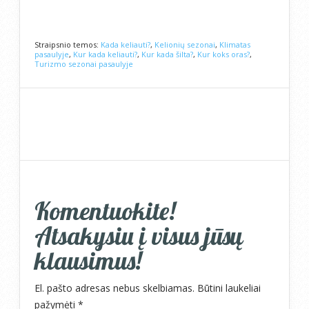
Straipsnio temos:
Kada keliauti?
,
Kelionių sezonai
,
Klimatas
pasaulyje
,
Kur kada keliauti?
,
Kur kada šilta?
,
Kur koks oras?
,
Turizmo sezonai pasaulyje
Komentuokite!
Atsakysiu į visus jūsų
klausimus!
El. pašto adresas nebus skelbiamas.
Būtini laukeliai
pažymėti
*