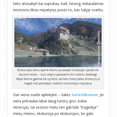
teko atsisakyti kai supratau, kad, tiesiog, keliaudamas
nesezonu liksiu nepatyręs pusės to, kas šalyje svarbu.
Ekskursijos laivu aplink Atono pusiasalį Graikijoje vyksta tik
sezono metu – nuo vėlyvo pavasario iki rudens. Kadangi
išlipti Atone galima tik vyrams, tai kitu metų laiku moterys jo
negali net pamatyti, nebent nuomotųsi visą laivą
Dar viena svarbi aplinkybė – šalies
turistiškumas
. Jei
vieta pritraukia labai daug turistų (pvz. kokia
Venecija), tai sezono metu ten gali būti “tragedija”:
minių minios, ekskursija po ekskursijos, be galo