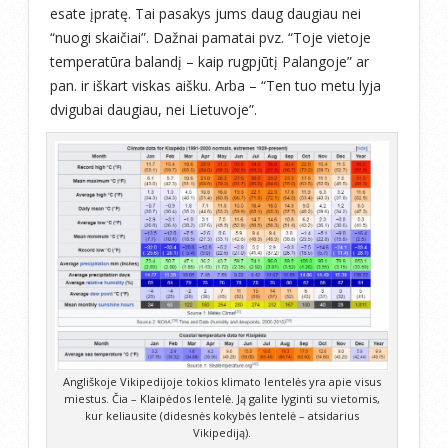
esate įpratę. Tai pasakys jums daug daugiau nei
“nuogi skaičiai”. Dažnai pamatai pvz. “Toje vietoje
temperatūra balandį – kaip rugpjūtį Palangoje” ar
pan. ir iškart viskas aišku. Arba – “Ten tuo metu lyja
dvigubai daugiau, nei Lietuvoje”.
Angliškoje Vikipedijoje tokios klimato lentelės yra apie visus
miestus. Čia – Klaipėdos lentelė. Ją galite lyginti su vietomis,
kur keliausite (didesnės kokybės lentelė – atsidarius
Vikipediją).