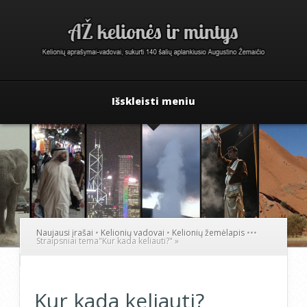
Išskleisti meniu
Naujausi įrašai
•
Kelionių vadovai
•
Kelionių žemėlapis
•
•
•
Straipsniai tema
"
Kur kada keliauti?"
»
Kur kada keliauti?