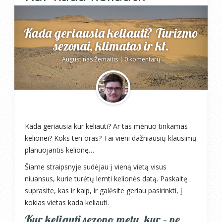
Kada geriausia keliauti? Turizmo
sezonai, klimatas ir kt.
Augustinas Žemaitis
|
0 komentarų
Kada geriausia kur keliauti? Ar tas mėnuo tinkamas
kelionei? Koks ten oras? Tai vieni dažniausių klausimų
planuojantis kelionę…
Šiame straipsnyje sudėjau į vieną vietą visus
niuansus, kurie turėtų lemti kelionės datą. Paskaitę
suprasite, kas ir kaip, ir galėsite geriau pasirinkti, į
kokias vietas kada keliauti.
Kur keliauti sezono metu, kur – ne