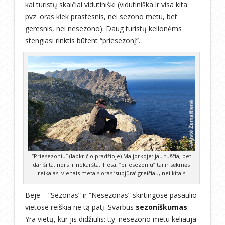
kai turistų skaičiai vidutiniški (vidutiniška ir visa kita:
pvz. oras kiek prastesnis, nei sezono metu, bet
geresnis, nei nesezono). Daug turistų kelionėms
stengiasi rinktis būtent “priesezonį”.
“Priesezoniu” (lapkričio pradžioje) Maljorkoje: jau tuščia, bet
dar šilta, nors ir nekaršta. Tiesa, “priesezoniu” tai ir sėkmės
reikalas: vienais metais oras ‘subjūra’ greičiau, nei kitais
Beje – “Sezonas” ir “Nesezonas” skirtingose pasaulio
vietose reiškia ne tą patį. Svarbus
sezoniškumas
.
Yra vietų, kur jis didžiulis: t.y. nesezono metu keliauja