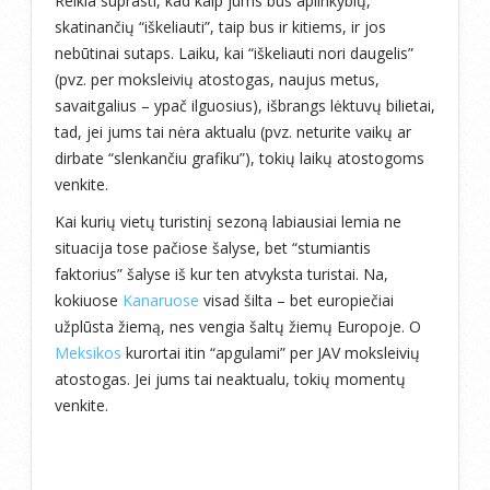
Reikia suprasti, kad kaip jums bus aplinkybių,
skatinančių “iškeliauti”, taip bus ir kitiems, ir jos
nebūtinai sutaps. Laiku, kai “iškeliauti nori daugelis”
(pvz. per moksleivių atostogas, naujus metus,
savaitgalius – ypač ilguosius), išbrangs lėktuvų bilietai,
tad, jei jums tai nėra aktualu (pvz. neturite vaikų ar
dirbate “slenkančiu grafiku”), tokių laikų atostogoms
venkite.
Kai kurių vietų turistinį sezoną labiausiai lemia ne
situacija tose pačiose šalyse, bet “stumiantis
faktorius” šalyse iš kur ten atvyksta turistai. Na,
kokiuose
Kanaruose
visad šilta – bet europiečiai
užplūsta žiemą, nes vengia šaltų žiemų Europoje. O
Meksikos
kurortai itin “apgulami” per JAV moksleivių
atostogas. Jei jums tai neaktualu, tokių momentų
venkite.