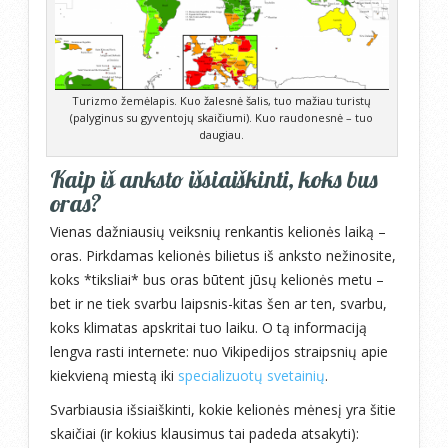
Turizmo žemėlapis. Kuo žalesnė šalis, tuo mažiau turistų
(palyginus su gyventojų skaičiumi). Kuo raudonesnė – tuo
daugiau.
Kaip iš anksto išsiaiškinti, koks bus
oras?
Vienas dažniausių veiksnių renkantis kelionės laiką –
oras. Pirkdamas kelionės bilietus iš anksto nežinosite,
koks *tiksliai* bus oras būtent jūsų kelionės metu –
bet ir ne tiek svarbu laipsnis-kitas šen ar ten, svarbu,
koks klimatas apskritai tuo laiku. O tą informaciją
lengva rasti internete: nuo Vikipedijos straipsnių apie
kiekvieną miestą iki
specializuotų svetainių
.
Svarbiausia išsiaiškinti, kokie kelionės mėnesį yra šitie
skaičiai (ir kokius klausimus tai padeda atsakyti):