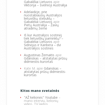
Gabalėliai Lietuvos
apie
Viktorija – švelnioji Australija
Adelaidėje, prie
nuostabiausių Australijos
lietuviškų stebuklų –
Gabalėliai Lietuvos
apie
Pietų Australija – Žavių
atradimų žemė
Iš kur Australijos sostinėj
tiek lietuviškų paminklų? –
Gabalėliai Lietuvos
apie
Sidnėjus ir Kanbera – dvi
Australijos sostinės
Augustinas Žemaitis
apie
Gdanskas – atstatytas prūsų
didmiestis-kurortas
Kate M.
apie
Gdanskas –
atstatytas prūsų didmiestis-
kurortas
Kitos mano svetainės
"AŽ kelionės" Youtube
–
mano interviu, kelionių
video, TV laidos