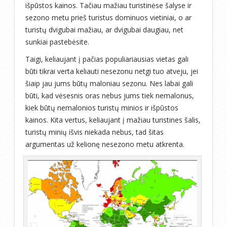
išpūstos kainos. Tačiau mažiau turistinėse šalyse ir
sezono metu prieš turistus dominuos vietiniai, o ar
turistų dvigubai mažiau, ar dvigubai daugiau, net
sunkiai pastebėsite.
Taigi, keliaujant į pačias populiariausias vietas gali
būti tikrai verta keliauti nesezonu netgi tuo atveju, jei
šiaip jau jums būtų maloniau sezonu. Nes labai gali
būti, kad vėsesnis oras nebus jums tiek nemalonus,
kiek būtų nemalonios turistų minios ir išpūstos
kainos. Kita vertus, keliaujant į mažiau turistines šalis,
turistų minių išvis niekada nebus, tad šitas
argumentas už kelionę nesezono metu atkrenta.