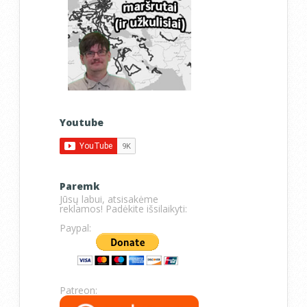
Youtube
Paremk
Jūsų labui, atsisakėme
reklamos! Padėkite išsilaikyti:
Paypal:
Patreon: