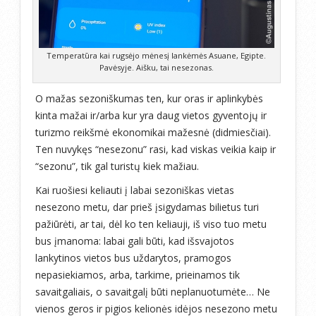
Temperatūra kai rugsėjo mėnesį lankėmės Asuane, Egipte.
Pavėsyje. Aišku, tai nesezonas.
O mažas sezoniškumas ten, kur oras ir aplinkybės
kinta mažai ir/arba kur yra daug vietos gyventojų ir
turizmo reikšmė ekonomikai mažesnė (didmiesčiai).
Ten nuvykęs “nesezonu” rasi, kad viskas veikia kaip ir
“sezonu”, tik gal turistų kiek mažiau.
Kai ruošiesi keliauti į labai sezoniškas vietas
nesezono metu, dar prieš įsigydamas bilietus turi
pažiūrėti, ar tai, dėl ko ten keliauji, iš viso tuo metu
bus įmanoma: labai gali būti, kad išsvajotos
lankytinos vietos bus uždarytos, pramogos
nepasiekiamos, arba, tarkime, prieinamos tik
savaitgaliais, o savaitgalį būti neplanuotumėte… Ne
vienos geros ir pigios kelionės idėjos nesezono metu