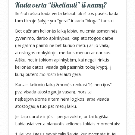
Kada verta “iškeliauti” iš namų?
Iki šiol rašiau kada verta keliauti tik iš tos pusės, kada
tam tikroje šalyje yra “gerai” ir kada “blogai” turistui.
Bet dažnam kelionės laiką labiau nulemia asmeninės
gyvenimo, darbo aplinkybės, kaip atostogos darbe
(jei galima paimti ne bet kuriuo metu) ar jo vaikų
atostogos mokykloje, medaus mėnuo ar dar kas.
Aišku, net ir tokiom aplinkybėm, kai negali rinktis
kelionės datos, visada gali pasirinkti tokią kryptį, į
kurią būtent
tuo metu
keliauti gera.
Kartais kelionių laiką žmonės renkasi “iš inercijos”:
pvz. visada atostogauja vasarą, nors tai
ne(be)privaloma ir tam nėra logikos, arba visada
atostogauja tuo pat metų laiku.
Jei taip darote ir jūs – pergalvokite, ar tai logiška.
Labiausiai verta planuotis keliones tokiais momentais:
1.Kai yra ilgasis savaitgalis šalyje, kur gyvenate ir, jei