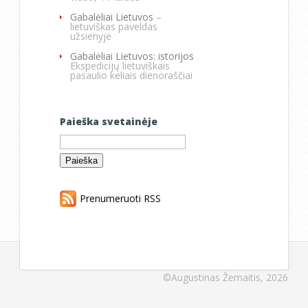
Gabalėliai Lietuvos
–
lietuviškas paveldas
užsienyje
Gabalėliai Lietuvos: istorijos
Ekspedicijų lietuviškais
pasaulio keliais dienoraščiai
Paieška svetainėje
Ieškoti:
Prenumeruoti RSS
©Augustinas Žemaitis, 2026