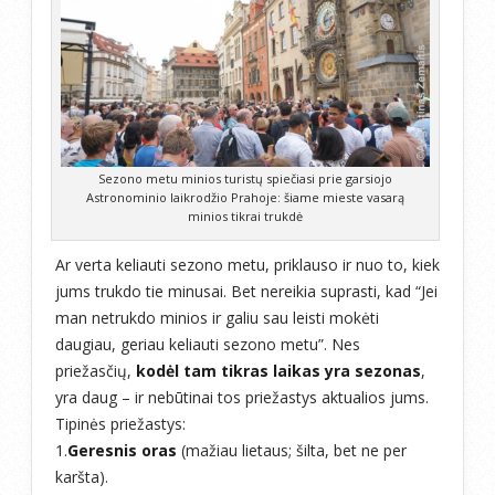
Sezono metu minios turistų spiečiasi prie garsiojo
Astronominio laikrodžio Prahoje: šiame mieste vasarą
minios tikrai trukdė
Ar verta keliauti sezono metu, priklauso ir nuo to, kiek
jums trukdo tie minusai. Bet nereikia suprasti, kad “Jei
man netrukdo minios ir galiu sau leisti mokėti
daugiau, geriau keliauti sezono metu”. Nes
priežasčių,
kodėl tam tikras laikas yra sezonas
,
yra daug – ir nebūtinai tos priežastys aktualios jums.
Tipinės priežastys:
1.
Geresnis oras
(mažiau lietaus; šilta, bet ne per
karšta).