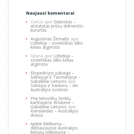
Naujausi komentarai
Darius
apie
Gdanskas –
atstatytas prūsų didmiestis-
kurortas
Augustinas Žemaitis
apie
Uzbekija – sovietiškas šilko
kelias atgimsta
Gitana
apie
Uzbekija –
sovietiškas šilko kelias
atgimsta
Ekspedicijos pabaiga –
Sidnėjuje ir Tasmanijoje –
Gabalėliai Lietuvos
apie
Sidnėjus ir Kanbera – dvi
Australijos sostinės
Prie lietuviškų ženklų
karštajame Brisbene –
Gabalėliai Lietuvos
apie
Kvinslandas – Australijos
dvasia
Aplink Melburną –
didžiausiuose Australijos
lietuvių telkiniuose –