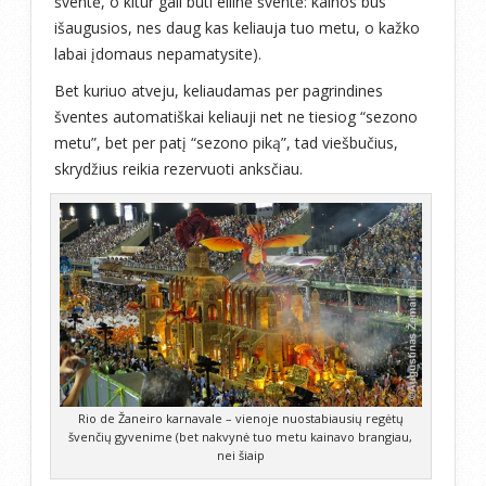
šventė, o kitur gali būti eilinė šventė: kainos bus
išaugusios, nes daug kas keliauja tuo metu, o kažko
labai įdomaus nepamatysite).
Bet kuriuo atveju, keliaudamas per pagrindines
šventes automatiškai keliauji net ne tiesiog “sezono
metu”, bet per patį “sezono piką”, tad viešbučius,
skrydžius reikia rezervuoti anksčiau.
Rio de Žaneiro karnavale – vienoje nuostabiausių regėtų
švenčių gyvenime (bet nakvynė tuo metu kainavo brangiau,
nei šiaip