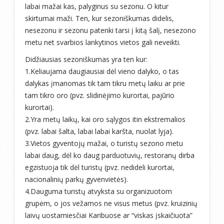
labai mažai kas, palyginus su sezonu. O kitur
skirtumai maži. Ten, kur sezoniškumas didelis,
nesezonu ir sezonu patenki tarsi į kitą šalį, nesezono
metu net svarbios lankytinos vietos gali neveikti.
Didžiausias sezoniškumas yra ten kur:
1.Keliaujama daugiausiai dėl vieno dalyko, o tas
dalykas įmanomas tik tam tikru metų laiku ar prie
tam tikro oro (pvz. slidinėjimo kurortai, pajūrio
kurortai).
2.Yra metų laikų, kai oro sąlygos itin ekstremalios
(pvz. labai šalta, labai labai karšta, nuolat lyja).
3.Vietos gyventojų mažai, o turistų sezono metu
labai daug, dėl ko daug parduotuvių, restoranų dirba
egzistuoja tik dėl turistų (pvz. nedideli kurortai,
nacionalinių parkų gyvenvietės).
4.Dauguma turistų atvyksta su organizuotom
grupėm, o jos vežamos ne visus metus (pvz. kruizinių
laivų uostamiesčiai Karibuose ar “viskas įskaičiuota”