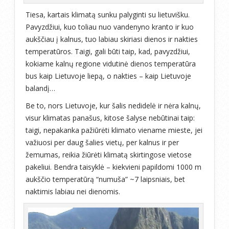
Tiesa, kartais klimatą sunku palyginti su lietuvišku.
Pavyzdžiui, kuo toliau nuo vandenyno kranto ir kuo
aukščiau į kalnus, tuo labiau skiriasi dienos ir nakties
temperatūros. Taigi, gali būti taip, kad, pavyzdžiui,
kokiame kalnų regione vidutinė dienos temperatūra
bus kaip Lietuvoje liepą, o nakties – kaip Lietuvoje
balandį…
Be to, nors Lietuvoje, kur šalis nedidelė ir nėra kalnų,
visur klimatas panašus, kitose šalyse nebūtinai taip:
taigi, nepakanka pažiūrėti klimato viename mieste, jei
važiuosi per daug šalies vietų, per kalnus ir per
žemumas, reikia žiūrėti klimatą skirtingose vietose
pakeliui. Bendra taisyklė – kiekvieni papildomi 1000 m
aukščio temperatūrą “numuša” ~7 laipsniais, bet
naktimis labiau nei dienomis.