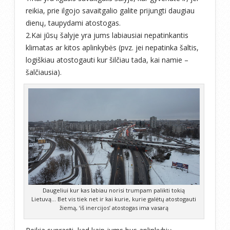
reikia, prie ilgojo savaitgalio galite prijungti daugiau
dienų, taupydami atostogas.
2.Kai jūsų šalyje yra jums labiausiai nepatinkantis
klimatas ar kitos aplinkybės (pvz. jei nepatinka šaltis,
logiškiau atostogauti kur šilčiau tada, kai namie –
šalčiausia).
Daugeliui kur kas labiau norisi trumpam palikti tokią
Lietuvą… Bet vis tiek net ir kai kurie, kurie galėtų atostogauti
žiemą, ‘iš inercijos’ atostogas ima vasarą