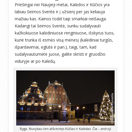
Priešingai nei Naujieji metai, Kalėdos ir Kūčios yra
labiau šeimos šventė ir į užsienį per jas keliauja
mažiau kas. Kainos todėl taip smarkiai neišauga.
Kadangi tai šeimos šventė, sunku sudalyvauti
kažkokiuose kalėdiniuose renginiuose, išskyrus tuos,
kurie trunka iš esmės visą mėnesį (kalėdiniai turgūs,
išpardavimai, eglutė ir pan.), taigi, tam, kad
sudalyvautumėte juose, galite skristi ir gruodžio
viduryje ar po Kalėdų.
Ryga. Nuvykau ten atšventęs Kūčias ir Kalėdas. Čia – antroji