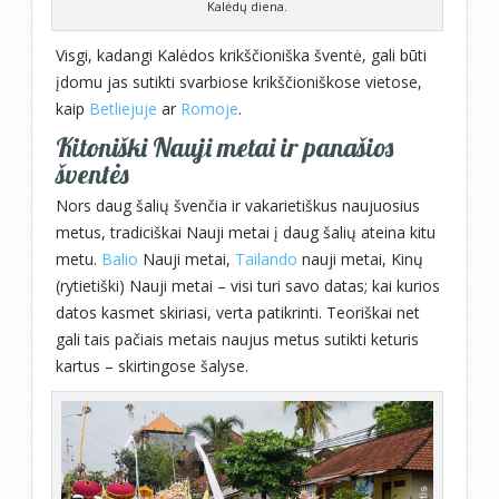
Kalėdų diena.
Visgi, kadangi Kalėdos krikščioniška šventė, gali būti
įdomu jas sutikti svarbiose krikščioniškose vietose,
kaip
Betliejuje
ar
Romoje
.
Kitoniški Nauji metai ir panašios
šventės
Nors daug šalių švenčia ir vakarietiškus naujuosius
metus, tradiciškai Nauji metai į daug šalių ateina kitu
metu.
Balio
Nauji metai,
Tailando
nauji metai, Kinų
(rytietiški) Nauji metai – visi turi savo datas; kai kurios
datos kasmet skiriasi, verta patikrinti. Teoriškai net
gali tais pačiais metais naujus metus sutikti keturis
kartus – skirtingose šalyse.