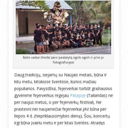
Balio vaikai išnešė savo pastatytą ogoh-ogoh ir prie jo
fotografuojasi
Daug tradicijų, siejamų su Naujais metais, būna ir
kitu metu, kitokiose šventėse, kurios mažiau
populiarios. Pavyzdžiui, fejerverkai: turbūt gražiausius
gyvenime fejerverkus regėjau
Patajoje
(Tailandas) ne
per naujus metus, o per fejerverkų festivalį. Ne
prastesni nei naujamečiai fejerverkai JAV būna per
liepos 4 d. (Nepriklausomybės dieną). Šou, koncertų
irgi būna įvairiu metu ir per kitas šventes. Atradęs