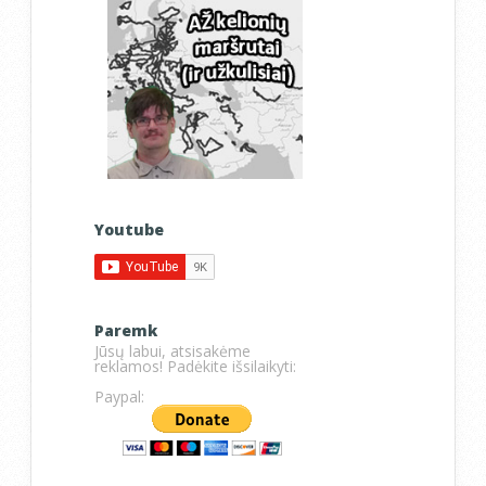
Youtube
Paremk
Jūsų labui, atsisakėme
reklamos! Padėkite išsilaikyti:
Paypal: