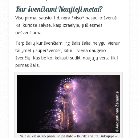
Kur švenčiami Naujieji metai?
Visų pirma, sausio 1 d. nėra *viso* pasaulio šventė.
Kai kuriose šalyse, kaip Izraelyje, ji iš esmės
nešvenčiama.
Tarp šalių kur švenčiami irgi šalis šaliai nelygu: vienur
tai „metų superšventė“, kitur – viena daugelio
švenčių. Kas be ko, keliauti sutikti naujųjų verta tik į
pirmas šalis.
Nuo aukščiausio pasaulio pastato – Burdž Khalifa Dubajuje –