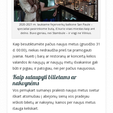
2020-2021 m. laukiame fejerverkų balkone San Paule –
specialiai pasirinkome butą, iš kurio visas miestas kaip ant
delno. Buvo geriau, nei Stambule – ir visgi ne Vilnius.
Kaip besutiktumėte pačius naujus metus (gruodžio 31
d. 00:00), niekas nedraudžia prieš tai pramogauti
įvairiai. Nueiti į barą ar restoraną ar koncertą kelios
valandos iki naujųjų ar naujųjų metų išvakarėse gali
būti ir pigiau, ir patogiau, nei per pačius naujuosius.
Kaip sutaupyti bilietams ar
nakvynėms
Vos pirmąkart sumanęs praleisti naujus metus svetur
iškart atsimušiau į abejonių sieną vos pradėjau
ieškoti bilietų ar nakvynių: kainos per naujus metus
išauga keliskart.