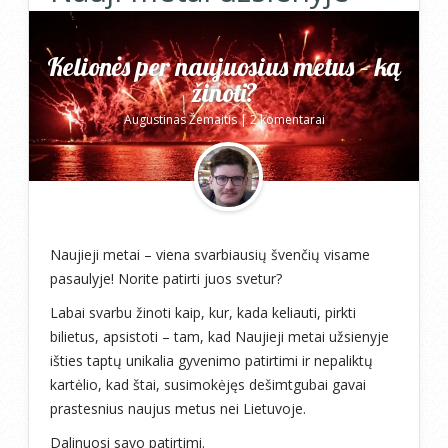
Kelionės per naujuosius metus – ką
žinoti?
Augustinas Žemaitis
|
2 komentarai
Naujieji metai – viena svarbiausių švenčių visame
pasaulyje! Norite patirti juos svetur?
Labai svarbu žinoti kaip, kur, kada keliauti, pirkti
bilietus, apsistoti – tam, kad Naujieji metai užsienyje
išties taptų unikalia gyvenimo patirtimi ir nepaliktų
kartėlio, kad štai, susimokėjęs dešimtgubai gavai
prastesnius naujus metus nei Lietuvoje.
Dalinuosi savo patirtimi.