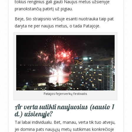
tokius renginius gali gauti Naujus metus užsienyje
pranokstančią patirtį už pigiau.
Beje, šio straipsnio viršuje esanti nuotrauka taip pat
daryta ne per naujus metus, o tada Patajoje.
Patajos fejerverkų festivalis
Ar verta sutikti naujuosius (sausio 1
d.) užsienyje?
Tai labai individualu. Bet, manau, verta tik tuo atveju,
jei domina pats naujųjų metų sutikimas konkrečioje