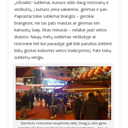
„oficialūs“ sutikimai, kuriuos siūlo daug restoranų ir
viešbučių, į kuriuos įeina vakarienė, gėrimas ir pan.
Paprastai tokie sutikimai brangūs – gerokai
brangesni, nei tas pats maistas ar gėrimas ten
kainuotų šiaip. Kitas minusas – nelabai jauti vietos
dvasios: Naujų metų sutikimas viešbutyje ar
restorane bet kur pasaulyje gali būti panašus (nebent
būtų grįstas kokiomis vietos tradicijomis). Pats tokių
sutikimų vengiu.
Stambulo restoranai naujametę naktį. Daug jų siūlo gana
nepigias (Turkijos mastais) naujametes programas – pvz. su