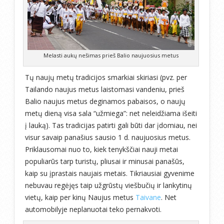
Melasti aukų nešimas prieš Balio naujuosius metus
Tų naujų metų tradicijos smarkiai skiriasi (pvz. per
Tailando naujus metus laistomasi vandeniu, prieš
Balio naujus metus deginamos pabaisos, o naujų
metų dieną visa sala “užmiega”: net neleidžiama išeiti
į lauką). Tas tradicijas patirti gali būti dar įdomiau, nei
visur savaip panašius sausio 1 d. naujuosius metus.
Priklausomai nuo to, kiek tenykščiai nauji metai
populiarūs tarp turistų, pliusai ir minusai panašūs,
kaip su įprastais naujais metais. Tikriausiai gyvenime
nebuvau regėjęs taip užgrūstų viešbučių ir lankytinų
vietų, kaip per kinų Naujus metus
Taivane
. Net
automobilyje neplanuotai teko pernakvoti.