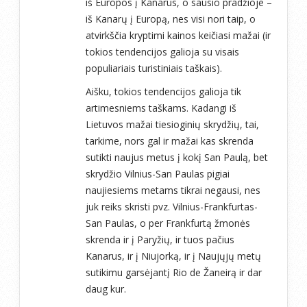
iš Europos į Kanarus, o sausio pradžioje –
iš Kanarų į Europą, nes visi nori taip, o
atvirkščia kryptimi kainos keičiasi mažai (ir
tokios tendencijos galioja su visais
populiariais turistiniais taškais).
Aišku, tokios tendencijos galioja tik
artimesniems taškams. Kadangi iš
Lietuvos mažai tiesioginių skrydžių, tai,
tarkime, nors gal ir mažai kas skrenda
sutikti naujus metus į kokį San Paulą, bet
skrydžio Vilnius-San Paulas pigiai
naujiesiems metams tikrai negausi, nes
juk reiks skristi pvz. Vilnius-Frankfurtas-
San Paulas, o per Frankfurtą žmonės
skrenda ir į Paryžių, ir tuos pačius
Kanarus, ir į Niujorką, ir į Naujųjų metų
sutikimu garsėjantį Rio de Žaneirą ir dar
daug kur.