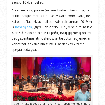
sausio 10 d. ar vėliau.
Na ir trečiasis, paprasčiausias būdas – tiesiog grįžti
sutikti naujus metus Lietuvoje! Gal atrodo kvaila, bet
kai pamačiau lėktuvų bilietų kainų skirtumus, 2019 m.
iš
Kanarų salų
grįžau gruodžio 31 d., o ne pvz. sausio
4 ar 6 d. Šiaip ar taip, ir iki pačių naujųjų metų patirsi
daug šventinės atmosferos, ar tai būtų naujamečiai
koncertai, ar kalėdiniai turgūs, ar dar kas – tame
spėjau sudalyvauti.
Šventinis koncertas Gran Kanarijoje. Į jį spėjome nueiti, nors