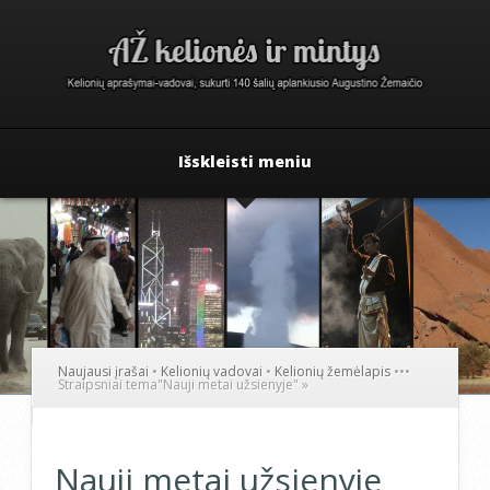
Išskleisti meniu
Naujausi įrašai
•
Kelionių vadovai
•
Kelionių žemėlapis
•
•
•
Straipsniai tema
"
Nauji metai užsienyje"
»
Nauji metai užsienyje