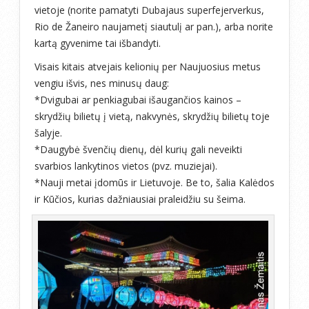
vietoje (norite pamatyti Dubajaus superfejerverkus,
Rio de Žaneiro naujametį siautulį ar pan.), arba norite
kartą gyvenime tai išbandyti.
Visais kitais atvejais kelionių per Naujuosius metus
vengiu išvis, nes minusų daug:
*Dvigubai ar penkiagubai išaugančios kainos –
skrydžių bilietų į vietą, nakvynės, skrydžių bilietų toje
šalyje.
*Daugybė švenčių dienų, dėl kurių gali neveikti
svarbios lankytinos vietos (pvz. muziejai).
*Nauji metai įdomūs ir Lietuvoje. Be to, šalia Kalėdos
ir Kūčios, kurias dažniausiai praleidžiu su šeima.