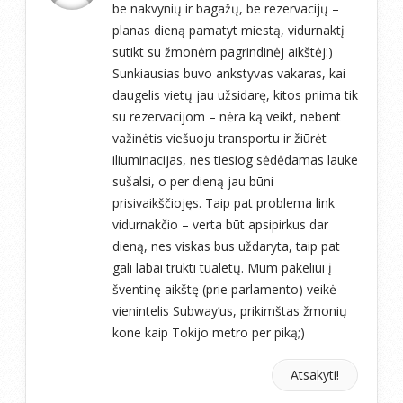
be nakvynių ir bagažų, be rezervacijų –
planas dieną pamatyt miestą, vidurnaktį
sutikt su žmonėm pagrindinėj aikštėj:)
Sunkiausias buvo ankstyvas vakaras, kai
daugelis vietų jau užsidarę, kitos priima tik
su rezervacijom – nėra ką veikt, nebent
važinėtis viešuoju transportu ir žiūrėt
iliuminacijas, nes tiesiog sėdėdamas lauke
sušalsi, o per dieną jau būni
prisivaikščiojęs. Taip pat problema link
vidurnakčio – verta būt apsipirkus dar
dieną, nes viskas bus uždaryta, taip pat
gali labai trūkti tualetų. Mum pakeliui į
šventinę aikštę (prie parlamento) veikė
vienintelis Subway’us, prikimštas žmonių
kone kaip Tokijo metro per piką;)
Atsakyti!