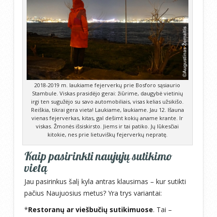
2018-2019 m. laukiame fejerverkų prie Bosforo sąsiaurio
Stambule. Viskas prasidėjo gerai: žiūrime, daugybė vietinių
irgi ten sugužėjo su savo automobiliais, visas kelias užsikišo.
Reiškia, tikrai gera vieta! Laukiame, laukiame. Jau 12. Išauna
vienas fejerverkas, kitas, gal dešimt kokių aname krante. Ir
viskas. Žmonės išsiskirsto. Jiems ir tai patiko. Jų lūkesčiai
kitokie, nes prie lietuviškų fejerverkų nepratę.
Kaip pasirinkti naujųjų sutikimo
vietą
Jau pasirinkus šalį kyla antras klausimas – kur sutikti
pačius Naujuosius metus? Yra trys variantai:
*
Restoranų ar viešbučių sutikimuose
. Tai –