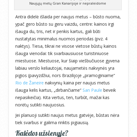
Naujųjų metų Gran Kanarijoje ir nepraleidome
Antra didelė išlaida per naujus metus – būsto nuoma,
ypač gero būsto su geru vaizdu, centre: kainos irgi
išauga du, tris, net ir penkis kartus, gali būti
nustatytas minimalus nuomos periodas (pvz. 4
naktys). Tiesa, tikrai ne visose vietose būstų kainos
išauga vienodai: tik svarbiausiuose turistiniuose
miestuose. Miestuose, kur šiaip viešbučiuose gyvena
labiau verslo keliautojai, naujametės nakvynės yra
pigios (pavyzdžiui, nors Brazilijoje „pramoginiame“
Rio de Žaneire
nakvynių kaina per naujus metus
išauga kelis kartus, „dirbančiame“
San Paule
beveik
nepasikeičia). Kita vertus, ten, turbūt, mažai kas
norėtų sutikti naujuosius.
Jei planuoji sutikti naujus metus gatvėje, būstas nėra
tiek svarbus ir galima rinktis pigiausią.
Kalėdos užsienyje?