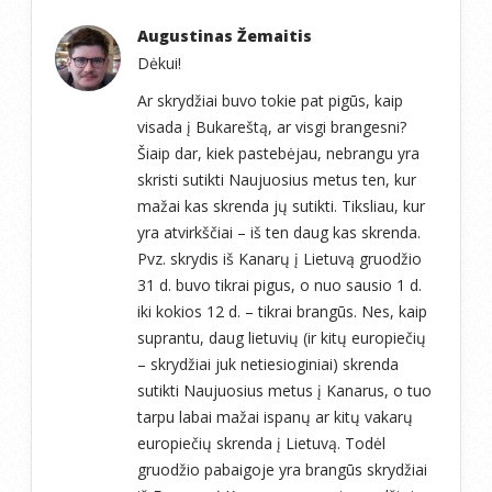
Augustinas Žemaitis
Dėkui!
Ar skrydžiai buvo tokie pat pigūs, kaip
visada į Bukareštą, ar visgi brangesni?
Šiaip dar, kiek pastebėjau, nebrangu yra
skristi sutikti Naujuosius metus ten, kur
mažai kas skrenda jų sutikti. Tiksliau, kur
yra atvirkščiai – iš ten daug kas skrenda.
Pvz. skrydis iš Kanarų į Lietuvą gruodžio
31 d. buvo tikrai pigus, o nuo sausio 1 d.
iki kokios 12 d. – tikrai brangūs. Nes, kaip
suprantu, daug lietuvių (ir kitų europiečių
– skrydžiai juk netiesioginiai) skrenda
sutikti Naujuosius metus į Kanarus, o tuo
tarpu labai mažai ispanų ar kitų vakarų
europiečių skrenda į Lietuvą. Todėl
gruodžio pabaigoje yra brangūs skrydžiai