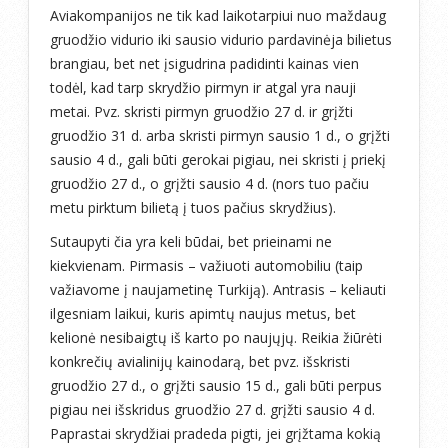
Aviakompanijos ne tik kad laikotarpiui nuo maždaug
gruodžio vidurio iki sausio vidurio pardavinėja bilietus
brangiau, bet net įsigudrina padidinti kainas vien
todėl, kad tarp skrydžio pirmyn ir atgal yra nauji
metai. Pvz. skristi pirmyn gruodžio 27 d. ir grįžti
gruodžio 31 d. arba skristi pirmyn sausio 1 d., o grįžti
sausio 4 d., gali būti gerokai pigiau, nei skristi į priekį
gruodžio 27 d., o grįžti sausio 4 d. (nors tuo pačiu
metu pirktum bilietą į tuos pačius skrydžius).
Sutaupyti čia yra keli būdai, bet prieinami ne
kiekvienam. Pirmasis – važiuoti automobiliu (taip
važiavome į naujametinę Turkiją). Antrasis – keliauti
ilgesniam laikui, kuris apimtų naujus metus, bet
kelionė nesibaigtų iš karto po naujųjų. Reikia žiūrėti
konkrečių avialinijų kainodarą, bet pvz. išskristi
gruodžio 27 d., o grįžti sausio 15 d., gali būti perpus
pigiau nei išskridus gruodžio 27 d. grįžti sausio 4 d.
Paprastai skrydžiai pradeda pigti, jei grįžtama kokią