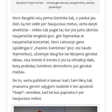
šaudomi fejerverkai – vienas garsiausių naujamečių vaizdų
pasaulyje.
Nors daugelis visų pirma išsirenka šalį, o paskui jau
žiūri, ką ten veikti per Naujuosius metus, verta daryti
atvirkščiai – rinktis šalį pagal tai, kur yra jums įdomūs
naujamečiai renginiai (pvz. geri fejerverkai ar
naujamečiai koncertai). Nors Lietuvoje gana
įspūdingas ir „masinis šventimas“ (pvz. visi šaudo
fejerverkus), užsienyje daug kur tai ribojama gerokai
labiau, visa šventė iš esmės ir yra ta oficialioji dalis,
kurią praleidęs šventinės atmosferos jusi gerokai
mažiau.
Be to, verta pažiūrėti ir kainas: kad į tam tikrą šalį
įmanoma gerom sąlygom nuskristi ir ten apsistoti
*šiaip*, nereiškia, kad tai bus paprasta ir per
naujuosius metus.