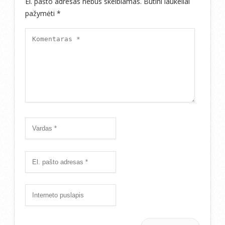
El. pašto adresas nebus skelbiamas.
Būtini laukeliai
pažymėti
*