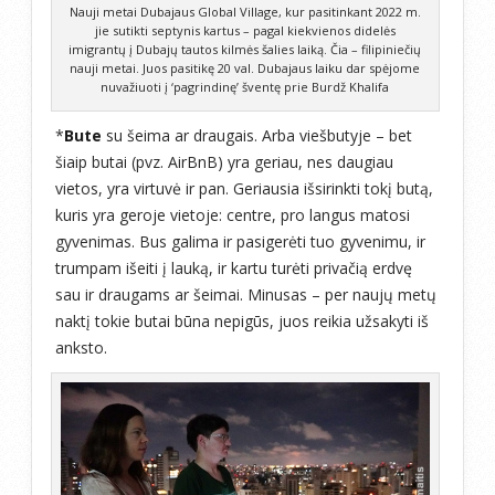
Nauji metai Dubajaus Global Village, kur pasitinkant 2022 m.
jie sutikti septynis kartus – pagal kiekvienos didelės
imigrantų į Dubajų tautos kilmės šalies laiką. Čia – filipiniečių
nauji metai. Juos pasitikę 20 val. Dubajaus laiku dar spėjome
nuvažiuoti į ‘pagrindinę’ šventę prie Burdž Khalifa
*
Bute
su šeima ar draugais. Arba viešbutyje – bet
šiaip butai (pvz. AirBnB) yra geriau, nes daugiau
vietos, yra virtuvė ir pan. Geriausia išsirinkti tokį butą,
kuris yra geroje vietoje: centre, pro langus matosi
gyvenimas. Bus galima ir pasigerėti tuo gyvenimu, ir
trumpam išeiti į lauką, ir kartu turėti privačią erdvę
sau ir draugams ar šeimai. Minusas – per naujų metų
naktį tokie butai būna nepigūs, juos reikia užsakyti iš
anksto.