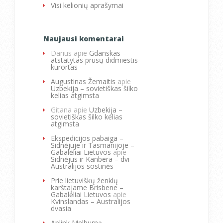
Visi kelionių aprašymai
Naujausi komentarai
Darius
apie
Gdanskas –
atstatytas prūsų didmiestis-
kurortas
Augustinas Žemaitis
apie
Uzbekija – sovietiškas šilko
kelias atgimsta
Gitana
apie
Uzbekija –
sovietiškas šilko kelias
atgimsta
Ekspedicijos pabaiga –
Sidnėjuje ir Tasmanijoje –
Gabalėliai Lietuvos
apie
Sidnėjus ir Kanbera – dvi
Australijos sostinės
Prie lietuviškų ženklų
karštajame Brisbene –
Gabalėliai Lietuvos
apie
Kvinslandas – Australijos
dvasia
Aplink Melburną –