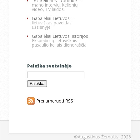
"AŽ kelionės" Youtube
–
mano interviu, kelionių
video, TV laidos
Gabalėliai Lietuvos
–
lietuviškas paveldas
užsienyje
Gabalėliai Lietuvos: istorijos
Ekspedicijų lietuviškais
pasaulio keliais dienoraščiai
Paieška svetainėje
Ieškoti:
Prenumeruoti RSS
©Augustinas Žemaitis, 2026