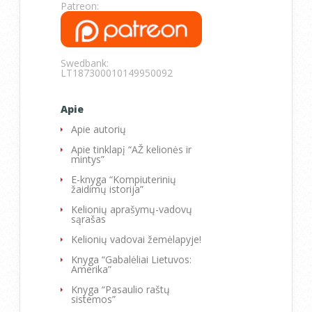
Patreon:
Swedbank:
LT187300010149950092
Apie
Apie autorių
Apie tinklapį “AŽ kelionės ir
mintys”
E-knyga “Kompiuterinių
žaidimų istorija”
Kelionių aprašymų-vadovų
sąrašas
Kelionių vadovai žemėlapyje!
Knyga “Gabalėliai Lietuvos:
Amerika”
Knyga “Pasaulio raštų
sistemos”