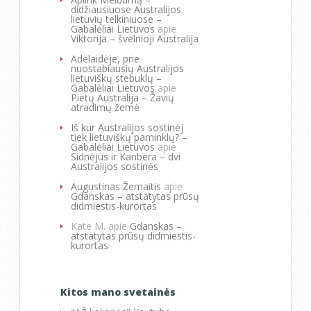
didžiausiuose Australijos
lietuvių telkiniuose –
Gabalėliai Lietuvos
apie
Viktorija – švelnioji Australija
Adelaidėje, prie
nuostabiausių Australijos
lietuviškų stebuklų –
Gabalėliai Lietuvos
apie
Pietų Australija – Žavių
atradimų žemė
Iš kur Australijos sostinėj
tiek lietuviškų paminklų? –
Gabalėliai Lietuvos
apie
Sidnėjus ir Kanbera – dvi
Australijos sostinės
Augustinas Žemaitis
apie
Gdanskas – atstatytas prūsų
didmiestis-kurortas
Kate M.
apie
Gdanskas –
atstatytas prūsų didmiestis-
kurortas
Kitos mano svetainės