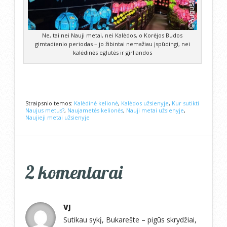
Ne, tai nei Nauji metai, nei Kalėdos, o Korėjos Budos
gimtadienio periodas – jo žibintai nemažiau įspūdingi, nei
kalėdinės eglutės ir girliandos
Straipsnio temos:
Kalėdinė kelionė
,
Kalėdos užsienyje
,
Kur sutikti
Naujus metus?
,
Naujametės kelionės
,
Nauji metai užsienyje
,
Naujieji metai užsienyje
2 komentarai
VJ
Sutikau sykį, Bukarešte – pigūs skrydžiai,