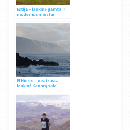
Estija – laukinė gamta ir
modernūs miestai
El Hierro – neatrasta
laukinė Kanarų sala