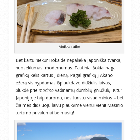
Ainiška ruibė
Bet kartu niekur Hokaide nepalieka japoniška tvarka,
nuoseklumas, modernumas. Tautiniai šokiai pagal
grafiką kelis kartus į dieną. Pagal grafiką į Akano
ežerą vis pypdamas išplaukdavo didžiulis laivas,
plukdė prie
marimo
vadinamų dumblių gniužulų. Kitur
Japonijoje taip daroma, nes turistų visad minios – bet
čia mes didžiuoju laivu plaukėme vienui vieni! Masinio
turizmo privalumai be masių!