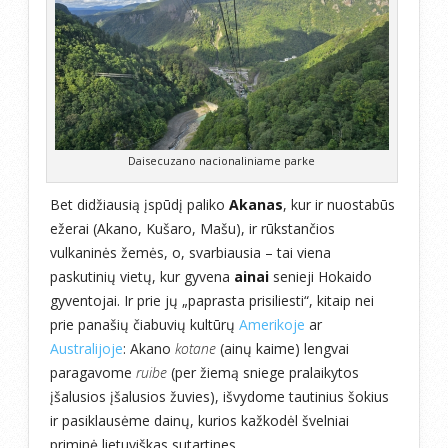
Daisecuzano nacionaliniame parke
Bet didžiausią įspūdį paliko
Akanas
, kur ir nuostabūs
ežerai (Akano, Kušaro, Mašu), ir rūkstančios
vulkaninės žemės, o, svarbiausia – tai viena
paskutinių vietų, kur gyvena
ainai
senieji Hokaido
gyventojai. Ir prie jų „paprasta prisiliesti“, kitaip nei
prie panašių čiabuvių kultūrų
Amerikoje
ar
Australijoje
: Akano
kotane
(ainų kaime) lengvai
paragavome
ruibe
(per žiemą sniege pralaikytos
įšalusios įšalusios žuvies), išvydome tautinius šokius
ir pasiklausėme dainų, kurios kažkodėl švelniai
priminė lietuviškas sutartines.