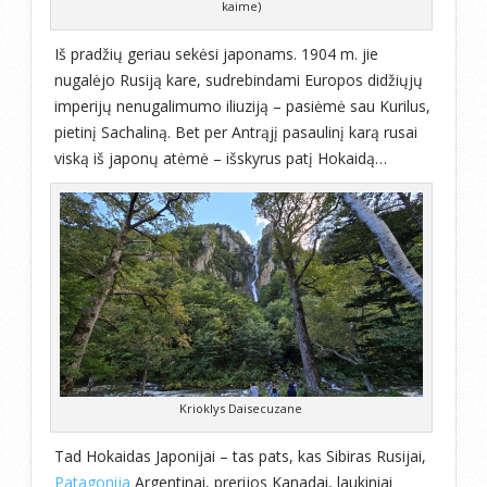
kaime)
Iš pradžių geriau sekėsi japonams. 1904 m. jie
nugalėjo Rusiją kare, sudrebindami Europos didžiųjų
imperijų nenugalimumo iliuziją – pasiėmė sau Kurilus,
pietinį Sachaliną. Bet per Antrąjį pasaulinį karą rusai
viską iš japonų atėmė – išskyrus patį Hokaidą…
Krioklys Daisecuzane
Tad Hokaidas Japonijai – tas pats, kas Sibiras Rusijai,
Patagonija
Argentinai, prerijos Kanadai
, laukiniai