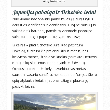
Ainų šokių teatre
Japonijos pabaiga ir Ochotsko ledai
Nuo Akano nacionalinio parko kelias į šiaurės rytus
darėsi vis vienišesnis ir vienišesnis. Tuoj be mūsų juo
važinėjo tik baikeriai, pamilę tą vienintelę Japonijos
salą, kur dar gali pajusti tikrą gamtos laisvę.
Iš kairės – plati Ochotsko jūra. Kad pažintum
Hokaidą, turėtum čia praleisti ištisus metus, nes
kiekvieną mėnesį ši sala vis kitokia (paimkite Lietuvos
metų laikų skirtumus ir padauginkite iš dviejų).
Ochotsko pakrantės kelyje svarbiausias metas –
sausio ir vasario sandūra, nes tada nuo Rusijos Sibiro
upių atplaukia ledai, ir japonai džiugiai plaukia jų
pasitikti laivais.