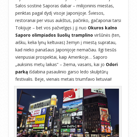
Salos sostinė Saporas dabar – milijoninis miestas,
penktas pagal dydį visoje Japonijoje. Šviesos,
restoranai per visus aukštus, pačinko, gačaponai tarsi
Tokijuje – bet vos pažvelgęs į jį nuo
Okuros kalno
Saporo olimpiados šuolių tramplino
viršūnės (ten,
aišku, kelia lynų keltuvas) žemyn į miestą supratau,
kad nieko panašaus Japonijoje nemačiau. Ilgi tiesūs
vienpusiai prospektai, kaip Amerikoje… Saporo
„auksinis metų laikas“ – žiema, vasaris, kai jo
Odori
parką
išdabina pasaulinio garso ledo skulptūrų
festivalis. Beje, vienais metais triumfavo lietuviai!