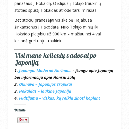
panašaus į Hokaidą. O išlipus į Tokijo traukinių
stoties spūstį Hokaidas atrodė tarsi miražas.
Bet stočių pranešėjai vis skelbė Hajabusa
šinkansenus į Hakodatę. Nuo Tokijo minių iki
Hokaido platybių už 900 km – mažiau nei 4 val.
kelionė greituoju traukiniu…
Visi mano kelionių vadovai po
Japoniją
1.
Japonija. Moderni! Amžina…
- įžanga apie Japoniją
bei informacija apie Honšiū salą
2.
Okinava – Japonijos tropikai
3.
Hokaidas – laukinė Japonija
4.
Fudzijama – viskas, ką reikia žinoti kopiant
Dalintis: