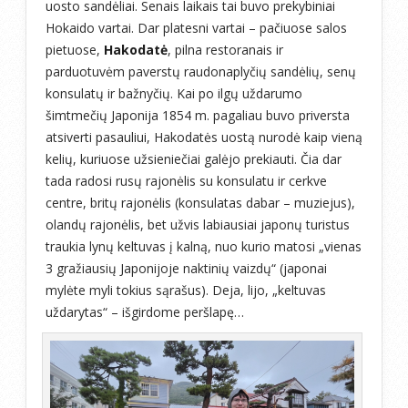
uosto sandėliai. Senais laikais tai buvo prekybiniai
Hokaido vartai. Dar platesni vartai – pačiuose salos
pietuose,
Hakodatė
, pilna restoranais ir
parduotuvėm paverstų raudonaplyčių sandėlių, senų
konsulatų ir bažnyčių. Kai po ilgų uždarumo
šimtmečių Japonija 1854 m. pagaliau buvo priversta
atsiverti pasauliui, Hakodatės uostą nurodė kaip vieną
kelių, kuriuose užsieniečiai galėjo prekiauti. Čia dar
tada radosi rusų rajonėlis su konsulatu ir cerkve
centre, britų rajonėlis (konsulatas dabar – muziejus),
olandų rajonėlis, bet užvis labiausiai japonų turistus
traukia lynų keltuvas į kalną, nuo kurio matosi „vienas
3 gražiausių Japonijoje naktinių vaizdų“ (japonai
mylėte myli tokius sąrašus). Deja, lijo, „keltuvas
uždarytas“ – išgirdome peršlapę…