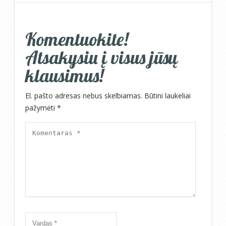
Komentuokite!
Atsakysiu į visus jūsų
klausimus!
El. pašto adresas nebus skelbiamas.
Būtini laukeliai
pažymėti
*