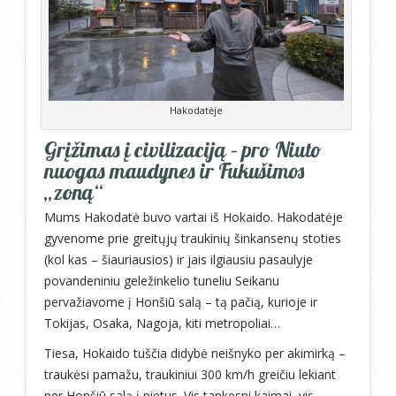
Hakodatėje
Grįžimas į civilizaciją – pro Niuto
nuogas maudynes ir Fukušimos
„zoną“
Mums Hakodatė buvo vartai iš Hokaido. Hakodatėje
gyvenome prie greitųjų traukinių šinkansenų stoties
(kol kas – šiauriausios) ir jais ilgiausiu pasaulyje
povandeniniu geležinkelio tuneliu Seikanu
pervažiavome į Honšiū salą – tą pačią, kurioje ir
Tokijas, Osaka, Nagoja, kiti metropoliai…
Tiesa, Hokaido tuščia didybė neišnyko per akimirką –
traukėsi pamažu, traukiniui 300 km/h greičiu lekiant
per Honšiū salą į pietus. Vis tankesni kaimai, vis