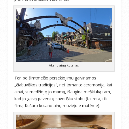
Akano ainų kotanas
Ten po šimtmečio persekiojimų gaivinamos
„čiabuviškos tradicijos“, net Jomante ceremonija, kai
ainai, sumedžioję jo mamą, išaugina meškiuką tam,
kad jo galvą paverstų savotišku stabu (tai reta, tik
filmą Kušaro kotano ainų muziejuje matėme).