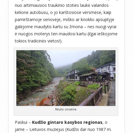
nuo artimiausios traukinio stoties laukė valandos
kelionė autobusu, o jo karštosiose versmėse, kaip
pamirštamoje senovėje, miško ar krioklio apsuptyje
galėjome maudytis kartu su žmona – nes nuogi vyrai
ir nuogos moterys ten maudosi kartu (ilgai ieškojome
tokios tradicinės vietos!).
Niuto onsene
Paskui –
Kudžio gintaro kasybos regionas
, o
jame – Lietuvos muziejus (Kudžis dar nuo 1987 m.