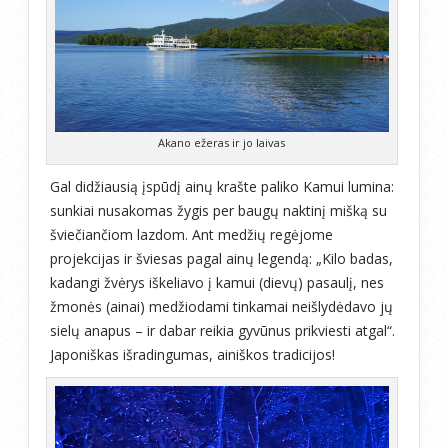
Akano ežeras ir jo laivas
Gal didžiausią įspūdį ainų krašte paliko Kamui lumina:
sunkiai nusakomas žygis per baugų naktinį mišką su
šviečiančiom lazdom. Ant medžių regėjome
projekcijas ir šviesas pagal ainų legendą: „Kilo badas,
kadangi žvėrys iškeliavo į kamui (dievų) pasaulį, nes
žmonės (ainai) medžiodami tinkamai neišlydėdavo jų
sielų anapus – ir dabar reikia gyvūnus prikviesti atgal“.
Japoniškas išradingumas, ainiškos tradicijos!