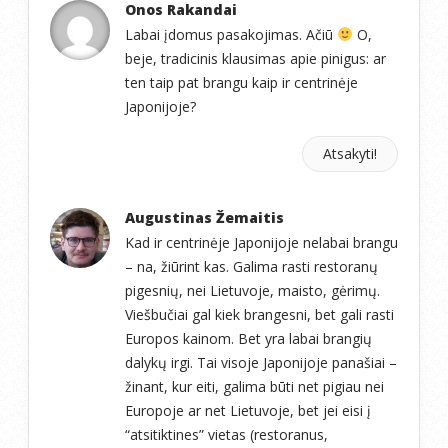
Onos Rakandai
Labai įdomus pasakojimas. Ačiū
O,
beje, tradicinis klausimas apie pinigus: ar
ten taip pat brangu kaip ir centrinėje
Japonijoje?
Atsakyti!
Augustinas Žemaitis
Kad ir centrinėje Japonijoje nelabai brangu
– na, žiūrint kas. Galima rasti restoranų
pigesnių, nei Lietuvoje, maisto, gėrimų.
Viešbučiai gal kiek brangesni, bet gali rasti
Europos kainom. Bet yra labai brangių
dalykų irgi. Tai visoje Japonijoje panašiai –
žinant, kur eiti, galima būti net pigiau nei
Europoje ar net Lietuvoje, bet jei eisi į
“atsitiktines” vietas (restoranus,