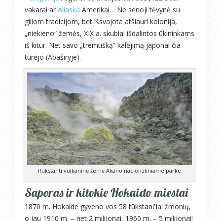
vakarai ar
Aliaska
Amerikai… Ne senoji tėvynė su
giliom tradicijom, bet išsvajota atšiauri kolonija,
„niekieno“ žemės, XIX a. skubiai išdalintos ūkininkams
iš kitur. Net savo „tremtišką“ kalėjimą japonai čia
turėjo (Abaširyje).
Rūkstanti vulkaninė žemė Akano nacionaliniame parke
Saporas ir kitokie Hokaido miestai
1870 m. Hokaide gyveno vos 58 tūkstančiai žmonių,
o jau 1910 m. – net 2 milijonai, 1960 m. – 5 milijonai!