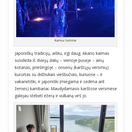
Kamui lumina
Japoniškų tradicijų, aišku, irgi daug. Akano kaimas
susideda iš dviejų dalių – vienoje pusėje – ainų
kotanas, priešingoje – onsenų (karštųjų versmių)
kurortas su didžiuliais viešbučiais, kuriuose – ir
vakarietiški, ir japoniški (miegama ir sėdima ant
žemės) kambariai. Maudydamasis karštose versmėse
galėjau stebėti ežerą ir vulkaną virš jo.