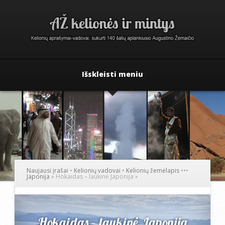
Išskleisti meniu
Naujausi įrašai
•
Kelionių vadovai
•
Kelionių žemėlapis
•
•
•
Japonija
»
Hokaidas – laukinė Japonija
»
Hokaidas – laukinė Japonija