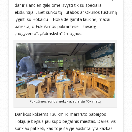
dar ir šiandien galėjome išvysti tik su specialia
ekskursija… Bet sunku tą Futabos ar Okunos tuštumą
lyginti su Hokaidu – Hokaide gamta laukinė, mažai
paliesta, o Fukušimos pakrantėse – tiesiog
„nugyventa“, „išdraskyta“ žmogaus.
Fukušimos zonos mokykla, apleista 10+ metų
Dar likus kokiems 130 km iki maršruto pabaigos
Tokijuje bėgius jau supo begalinis miestas. Darėsi vis
sunkiau patikėti, kad toje šalyje apskritai yra kažkas