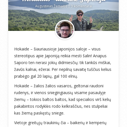
Augustinas Žemaitis
|
3 komentarai
Hokaide – šiauriausioje Japonijos saloje – visus
stereotipus apie Japoniją reikia mesti šalin! Anapus
Saporo ten nerasi jokių didmiesčių: tik tankūs miškai,
žavūs kalnai, ežerai. Per nepilną savaitę tuščius kelius
prabėgo gal 20 lapių, gal 100 elnių.
Hokaide – žalios žalios vasaros, geltonai raudoni
rudenys, ir vienos sniegingiausių visame pasaulyje
žiemų – tokios baltos baltos, kad specialios virš kelių
pakabintos rodyklės rodo kelkraščius, nes stulpeliai
kas žiemą paskęstų sniege.
Vietoje greitųjų traukinių čia – baikerių ir kemperių