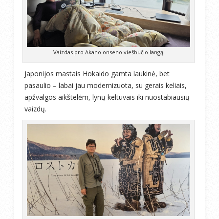
Vaizdas pro Akano onseno viešbučio langą
Japonijos mastais Hokaido gamta laukinė, bet
pasaulio – labai jau modernizuota, su gerais keliais,
apžvalgos aikštelėm, lynų keltuvais iki nuostabiausių
vaizdų.