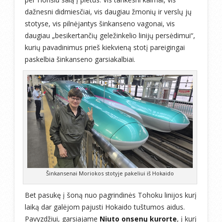
dažnesni didmiesčiai, vis daugiau žmonių ir verslų jų
stotyse, vis pilnėjantys šinkanseno vagonai, vis
daugiau „besikertančių geležinkelio linijų persėdimui“,
kurių pavadinimus prieš kiekvieną stotį pareigingai
paskelbia šinkanseno garsiakalbiai.
Šinkansenai Moriokos stotyje pakeliui iš Hokaido
Bet pasukę į šoną nuo pagrindinės Tohoku linijos kurį
laiką dar galėjom pajusti Hokaido tuštumos aidus.
Pavyzdžiui, garsiajame
Niuto onsenų kurorte
, į kurį