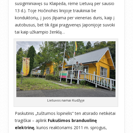
susigiminiavęs su Klaipėda, rėmė Lietuvą per sausio
13 d.). Toje Hočinohės linijoje traukiniai be
konduktorių, į juos įlipama per vienerias duris, kaip į
autobusus, bet tik ilgai pragyvenęs Japonijoje suvoki
tai kaip užkampio ženklą…
Lietuvos namai Kudžyje
Paskutinis „tuštumos lopinėlis“ ten atsirado netikėtai
tragiškai – aplink
Fukušimos branduolinę
elektrinę
, kurios reaktoriams 2011 m. sprogus,