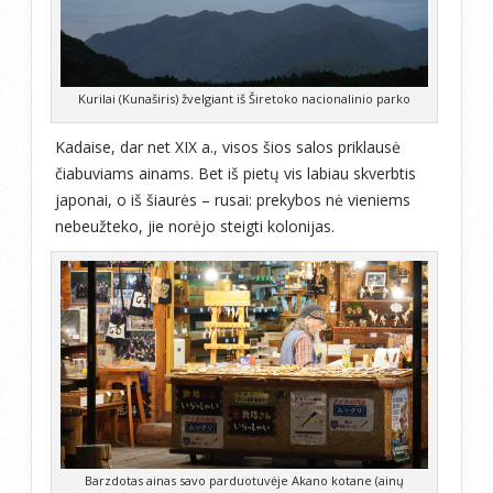
Kurilai (Kunaširis) žvelgiant iš Širetoko nacionalinio parko
Kadaise, dar net XIX a., visos šios salos priklausė
čiabuviams ainams. Bet iš pietų vis labiau skverbtis
japonai, o iš šiaurės – rusai: prekybos nė vieniems
nebeužteko, jie norėjo steigti kolonijas.
Barzdotas ainas savo parduotuvėje Akano kotane (ainų