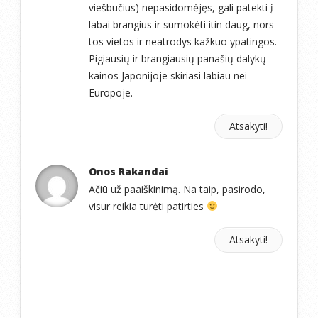
viešbučius) nepasidomėjęs, gali patekti į
labai brangius ir sumokėti itin daug, nors
tos vietos ir neatrodys kažkuo ypatingos.
Pigiausių ir brangiausių panašių dalykų
kainos Japonijoje skiriasi labiau nei
Europoje.
Atsakyti!
Onos Rakandai
Ačiū už paaiškinimą. Na taip, pasirodo,
visur reikia turėti patirties
Atsakyti!