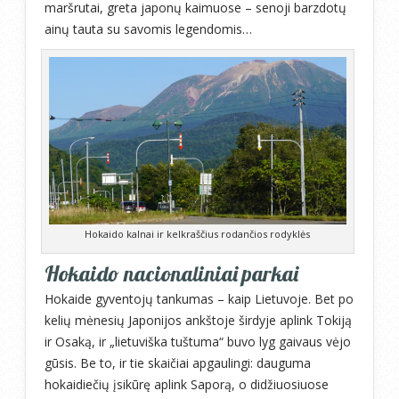
maršrutai, greta japonų kaimuose – senoji barzdotų
ainų tauta su savomis legendomis…
Hokaido kalnai ir kelkraščius rodančios rodyklės
Hokaido nacionaliniai parkai
Hokaide gyventojų tankumas – kaip Lietuvoje. Bet po
kelių mėnesių Japonijos ankštoje širdyje aplink Tokiją
ir Osaką, ir „lietuviška tuštuma“ buvo lyg gaivaus vėjo
gūsis. Be to, ir tie skaičiai apgaulingi: dauguma
hokaidiečių įsikūrę aplink Saporą, o didžiuosiuose