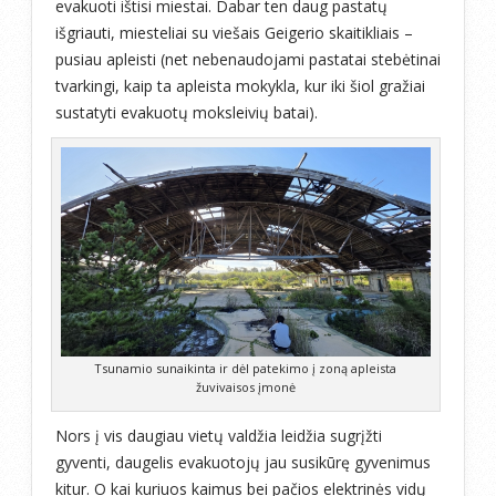
evakuoti ištisi miestai. Dabar ten daug pastatų
išgriauti, miesteliai su viešais Geigerio skaitikliais –
pusiau apleisti (net nebenaudojami pastatai stebėtinai
tvarkingi, kaip ta apleista mokykla, kur iki šiol gražiai
sustatyti evakuotų moksleivių batai).
Tsunamio sunaikinta ir dėl patekimo į zoną apleista
žuvivaisos įmonė
Nors į vis daugiau vietų valdžia leidžia sugrįžti
gyventi, daugelis evakuotojų jau susikūrę gyvenimus
kitur. O kai kuriuos kaimus bei pačios elektrinės vidų