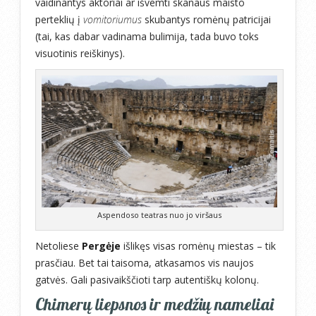
vaidinantys aktoriai ar išvemti skanaus maisto
perteklių į
vomitoriumus
skubantys romėnų patricijai
(tai, kas dabar vadinama bulimija, tada buvo toks
visuotinis reiškinys).
Aspendoso teatras nuo jo viršaus
Netoliese
Pergėje
išlikęs visas romėnų miestas – tik
prasčiau. Bet tai taisoma, atkasamos vis naujos
gatvės. Gali pasivaikščioti tarp autentiškų kolonų.
Chimerų liepsnos ir medžių nameliai