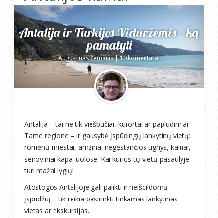
Antalija ir Turkijos Viduržemis – ką
pamatyti
Augustinas Žemaitis
|
10 komentarai
Antalija – tai ne tik viešbučiai, kurortai ar paplūdimiai.
Tame regione – ir gausybė įspūdingų lankytinų vietų:
romėnų miestai, amžinai negęstančios ugnys, kalnai,
senoviniai kapai uolose. Kai kurios tų vietų pasaulyje
turi mažai lygių!
Atostogos Antalijoje gali palikti ir neišdildomų
įspūdžių – tik reikia pasirinkti tinkamas lankytinas
vietas ar ekskursijas.