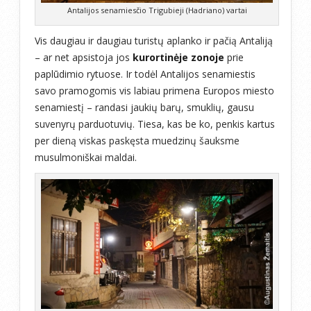
Antalijos senamiesčio Trigubieji (Hadriano) vartai
Vis daugiau ir daugiau turistų aplanko ir pačią Antaliją
– ar net apsistoja jos
kurortinėje zonoje
prie
paplūdimio rytuose. Ir todėl Antalijos senamiestis
savo pramogomis vis labiau primena Europos miesto
senamiestį – randasi jaukių barų, smuklių, gausu
suvenyrų parduotuvių. Tiesa, kas be ko, penkis kartus
per dieną viskas paskęsta muedzinų šauksme
musulmoniškai maldai.