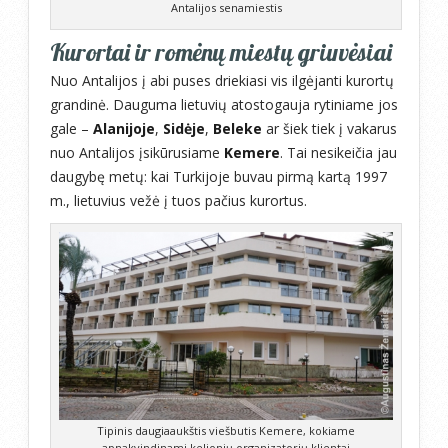
Antalijos senamiestis
Kurortai ir romėnų miestų griuvėsiai
Nuo Antalijos į abi puses driekiasi vis ilgėjanti kurortų
grandinė. Dauguma lietuvių atostogauja rytiniame jos
gale –
Alanijoje
,
Sidėje
,
Beleke
ar šiek tiek į vakarus
nuo Antalijos įsikūrusiame
Kemere
. Tai nesikeičia jau
daugybę metų: kai Turkijoje buvau pirmą kartą 1997
m., lietuvius vežė į tuos pačius kurortus.
Tipinis daugiaaukštis viešbutis Kemere, kokiame
apnakvindinami kelionių organizatorių klientai