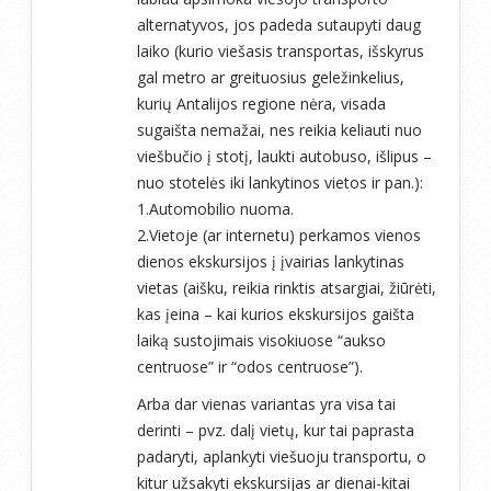
alternatyvos, jos padeda sutaupyti daug
laiko (kurio viešasis transportas, išskyrus
gal metro ar greituosius geležinkelius,
kurių Antalijos regione nėra, visada
sugaišta nemažai, nes reikia keliauti nuo
viešbučio į stotį, laukti autobuso, išlipus –
nuo stotelės iki lankytinos vietos ir pan.):
1.Automobilio nuoma.
2.Vietoje (ar internetu) perkamos vienos
dienos ekskursijos į įvairias lankytinas
vietas (aišku, reikia rinktis atsargiai, žiūrėti,
kas įeina – kai kurios ekskursijos gaišta
laiką sustojimais visokiuose “aukso
centruose” ir “odos centruose”).
Arba dar vienas variantas yra visa tai
derinti – pvz. dalį vietų, kur tai paprasta
padaryti, aplankyti viešuoju transportu, o
kitur užsakyti ekskursijas ar dienai-kitai