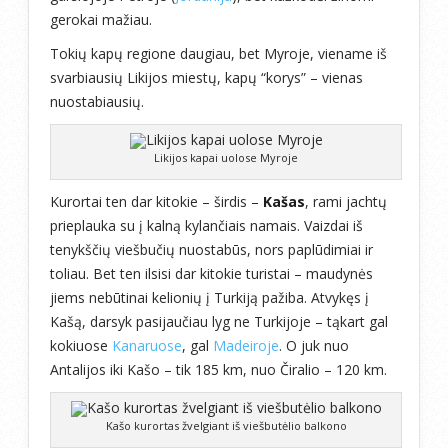
gerokai mažiau.
Tokių kapų regione daugiau, bet Myroje, viename iš
svarbiausių Likijos miestų, kapų “korys” – vienas
nuostabiausių.
Likijos kapai uolose Myroje
Kurortai ten dar kitokie – širdis –
Kašas
, rami jachtų
prieplauka su į kalną kylančiais namais. Vaizdai iš
tenykščių viešbučių nuostabūs, nors paplūdimiai ir
toliau. Bet ten ilsisi dar kitokie turistai – maudynės
jiems nebūtinai kelionių į Turkiją pažiba. Atvykęs į
Kašą, darsyk pasijaučiau lyg ne Turkijoje – tąkart gal
kokiuose
Kanaruose
, gal
Madeiroje
. O juk nuo
Antalijos iki Kašo – tik 185 km, nuo Čiralio – 120 km.
Kašo kurortas žvelgiant iš viešbutėlio balkono