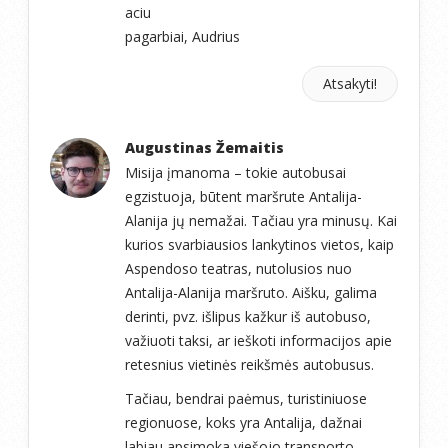
aciu
pagarbiai, Audrius
Atsakyti!
Augustinas Žemaitis
Misija įmanoma – tokie autobusai
egzistuoja, būtent maršrute Antalija-
Alanija jų nemažai. Tačiau yra minusų. Kai
kurios svarbiausios lankytinos vietos, kaip
Aspendoso teatras, nutolusios nuo
Antalija-Alanija maršruto. Aišku, galima
derinti, pvz. išlipus kažkur iš autobuso,
važiuoti taksi, ar ieškoti informacijos apie
retesnius vietinės reikšmės autobusus.
Tačiau, bendrai paėmus, turistiniuose
regionuose, koks yra Antalija, dažnai
labiau apsimoka viešojo transporto