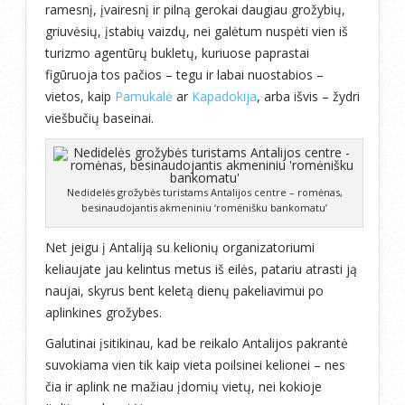
ramesnį, įvairesnį ir pilną gerokai daugiau grožybių,
griuvėsių, įstabių vaizdų, nei galėtum nuspėti vien iš
turizmo agentūrų bukletų, kuriuose paprastai
figūruoja tos pačios – tegu ir labai nuostabios –
vietos, kaip
Pamukalė
ar
Kapadokija
, arba išvis – žydri
viešbučių baseinai.
Nedidelės grožybės turistams Antalijos centre – romėnas,
besinaudojantis akmeniniu ‘romėnišku bankomatu’
Net jeigu į Antaliją su kelionių organizatoriumi
keliaujate jau kelintus metus iš eilės, patariu atrasti ją
naujai, skyrus bent keletą dienų pakeliavimui po
aplinkines grožybes.
Galutinai įsitikinau, kad be reikalo Antalijos pakrantė
suvokiama vien tik kaip vieta poilsinei kelionei – nes
čia ir aplink ne mažiau įdomių vietų, nei kokioje