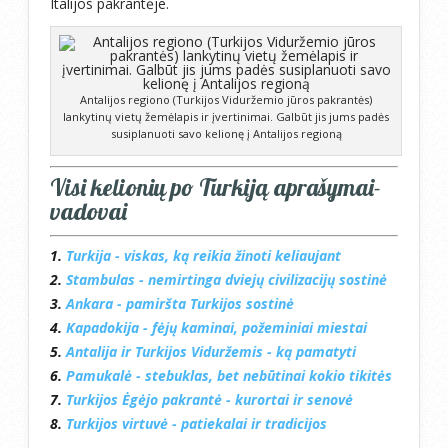
Italijos pakrantėje.
Antalijos regiono (Turkijos Viduržemio jūros pakrantės)
lankytinų vietų žemėlapis ir įvertinimai. Galbūt jis jums padės
susiplanuoti savo kelionę į Antalijos regioną
Visi kelionių po Turkiją aprašymai-
vadovai
1.
Turkija - viskas, ką reikia žinoti keliaujant
2.
Stambulas - nemirtinga dviejų civilizacijų sostinė
3.
Ankara - pamiršta Turkijos sostinė
4.
Kapadokija - fėjų kaminai, požeminiai miestai
5.
Antalija ir Turkijos Viduržemis - ką pamatyti
6.
Pamukalė - stebuklas, bet nebūtinai kokio tikitės
7.
Turkijos Ėgėjo pakrantė - kurortai ir senovė
8.
Turkijos virtuvė - patiekalai ir tradicijos