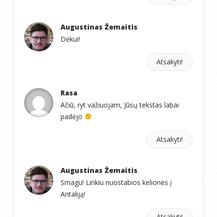
Augustinas Žemaitis
Dėkui!
Atsakyti!
Rasa
Ačiū, ryt važiuojam, Jūsų tekstas labai
padėjo
Atsakyti!
Augustinas Žemaitis
Smagu! Linkiu nuostabios kelionės į
Antaliją!
Atsakyti!