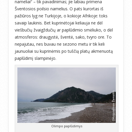
nameliai“ – tik pavadinimas; jie labiau primena
Šventosios poilsio namelius. O pats kurortas iš
pažiūros lyg ne Turkijoje, o kokioje Afrikoje: toks
savaip laukinis. Bet kuprinėtojai keliauja ne dėl
viešbučių žvaigždučių ar paplūdimio smėliuko, o dėl
atmosferos: draugystė, šventė, sako, tvyro ore. To
nepajutau, nes buvau ne sezono metu ir tik keli
jaunuoliai su kuprinėmis po tuščią platų akmenuotą
paplūdimį slampinėjo.
Olimpo paplūdimys