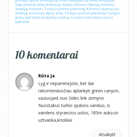
pamayti aplink Antaliją
,
Ką veikti Alanijoje
,
Ką veikti Antalijoje
,
Kaip praleisti laiką Antalijoje
,
Kašas
,
Kelionė į Alaniją
,
Kelionė į
Antaliją
,
Kelionė į Turkijos pietinę pakrantę
,
Kelionių vadovas po
Antaliją
,
Kemeras
,
Myra
,
Sidė
,
Turkijos pietinė pakrantė
,
Turkijos
pietų pakrantės lankytinos vietos
,
Turkijos Viduržemio jūros
pakrantė
10 komentarai
Rūta Ja
Lyg ir nepaminėjote, bet dar
rekomenduočiau aplankyti green canyon,
vaziuojant nuo Sides link zemyno.
Nuostabus turkio spalvos vanduo, is
vandens styrancios uolos, 185m aukscio
uztvanka,kriokliai.
Atsakyti!