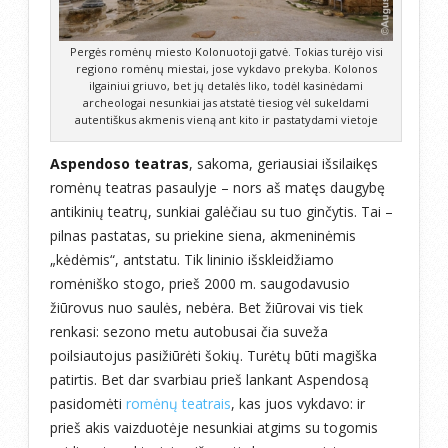
Pergės romėnų miesto Kolonuotoji gatvė. Tokias turėjo visi
regiono romėnų miestai, jose vykdavo prekyba. Kolonos
ilgainiui griuvo, bet jų detalės liko, todėl kasinėdami
archeologai nesunkiai jas atstatė tiesiog vėl sukeldami
autentiškus akmenis vieną ant kito ir pastatydami vietoje
Aspendoso teatras
, sakoma, geriausiai išsilaikęs
romėnų teatras pasaulyje – nors aš matęs daugybę
antikinių teatrų, sunkiai galėčiau su tuo ginčytis. Tai –
pilnas pastatas, su priekine siena, akmeninėmis
„kėdėmis“, antstatu. Tik lininio išskleidžiamo
romėniško stogo, prieš 2000 m. saugodavusio
žiūrovus nuo saulės, nebėra. Bet žiūrovai vis tiek
renkasi: sezono metu autobusai čia suveža
poilsiautojus pasižiūrėti šokių. Turėtų būti magiška
patirtis. Bet dar svarbiau prieš lankant Aspendosą
pasidomėti
romėnų teatrais
, kas juos vykdavo: ir
prieš akis vaizduotėje nesunkiai atgims su togomis