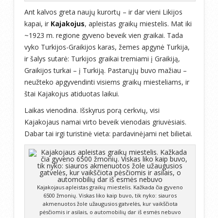
Ant kalvos greta naujų kurortų – ir dar vieni Likijos
kapai, ir
Kajakojus
, apleistas graikų miestelis. Mat iki
~1923 m. regione gyveno beveik vien graikai. Tada
vyko Turkijos-Graikijos karas, žemes apgynė Turkija,
ir šalys sutarė: Turkijos graikai tremiami į Graikiją,
Graikijos turkai – į Turkiją. Pastarųjų buvo mažiau –
neužteko apgyvendinti visiems graikų miesteliams, ir
štai Kajakojus atiduotas laikui.
Laikas vienodina. Išskyrus porą cerkvių, visi
Kajakojaus namai virto beveik vienodais griuvėsiais.
Dabar tai irgi turistinė vieta: pardavinėjami net bilietai.
Kajakojaus apleistas graikų miestelis. Kažkada čia gyveno
6500 žmonių. Viskas liko kaip buvo, tik nyko: siauros
akmenuotos žole užaugusios gatvelės, kur vaikščiota
pėsčiomis ir asilais, o automobilių dar iš esmės nebuvo