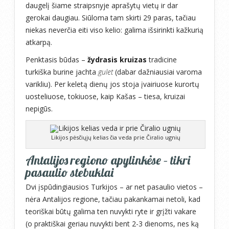
daugelį šiame straipsnyje aprašytų vietų ir dar
gerokai daugiau. Siūloma tam skirti 29 paras, tačiau
niekas neverčia eiti viso kelio: galima išsirinkti kažkurią
atkarpą.
Penktasis būdas –
žydrasis kruizas
tradicine
turkiška burine jachta
gulet
(dabar dažniausiai varoma
varikliu). Per keletą dienų jos stoja įvairiuose kurortų
uosteliuose, tokiuose, kaip Kašas – tiesa, kruizai
nepigūs.
Likijos pėsčiųjų kelias čia veda prie Čiralio ugnių
Antalijos regiono apylinkėse – tikri
pasaulio stebuklai
Dvi įspūdingiausios Turkijos – ar net pasaulio vietos –
nėra Antalijos regione, tačiau pakankamai netoli, kad
teoriškai būtų galima ten nuvykti ryte ir grįžti vakare
(o praktiškai geriau nuvykti bent 2-3 dienoms, nes ką