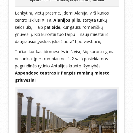
Lankytinų vietų prasme, įdomi Alanija, virš kurios
centro iškilusi XIII a.
Alanijos pilis
, statyta turkų
seldžiukų. Taip pat
Sidė
, kur gausu romėniškų
griuvėsių. Kiti kurortai tuo tarpu – nauji miestai iš
daugiausiai „viskas įskaičiuota“ tipo viešbučių.
Tačiau kur kas įdomesnės ir iš visų šių kurortų gana
nesunkiai (per trumpiau nei 1-2 val.) pasiekiamos
pagrindinės rytinio Antalijos kranto įžymybės:
Aspendoso teatras
ir
Pergės romėnų miesto
griuvėsiai
.