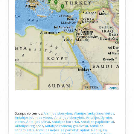
loaded completely, leafletJS
files are missing.
Leaflet
Straipsnio temos:
Alanijos įdomybės
,
Alanijos lankytinos vietos
,
Antalijos įdomios vietos
,
Antalijos įdomybės
,
Antalijos įžymios
vietos
,
Antalijos kalnai
,
Antalijos kurortai
,
Antalijos paplūdimiai
,
Antalijos regionas
,
Antalijos romėnų griuvėsiai
,
Antalijos
senamiestis
,
Antalijos uolos
,
Ką pamatyti aplink Alaniją
,
Ką