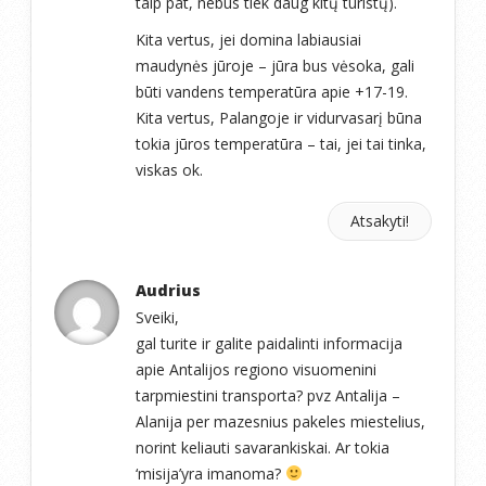
taip pat, nebus tiek daug kitų turistų).
Kita vertus, jei domina labiausiai
maudynės jūroje – jūra bus vėsoka, gali
būti vandens temperatūra apie +17-19.
Kita vertus, Palangoje ir vidurvasarį būna
tokia jūros temperatūra – tai, jei tai tinka,
viskas ok.
Atsakyti!
Audrius
Sveiki,
gal turite ir galite paidalinti informacija
apie Antalijos regiono visuomenini
tarpmiestini transporta? pvz Antalija –
Alanija per mazesnius pakeles miestelius,
norint keliauti savarankiskai. Ar tokia
‘misija’yra imanoma?