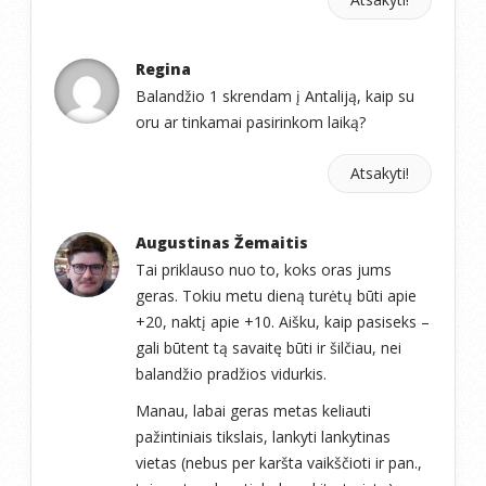
Regina
Balandžio 1 skrendam į Antaliją, kaip su
oru ar tinkamai pasirinkom laiką?
Atsakyti!
Augustinas Žemaitis
Tai priklauso nuo to, koks oras jums
geras. Tokiu metu dieną turėtų būti apie
+20, naktį apie +10. Aišku, kaip pasiseks –
gali būtent tą savaitę būti ir šilčiau, nei
balandžio pradžios vidurkis.
Manau, labai geras metas keliauti
pažintiniais tikslais, lankyti lankytinas
vietas (nebus per karšta vaikščioti ir pan.,