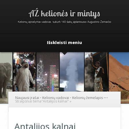
Išskleisti meniu
Naujausi įrašai
•
Kelionių vadovai
•
Kelionių žemėlapis
•
•
•
Straipsniai tema
"
Antalijos kalnai"
»
Antalijos kalnai