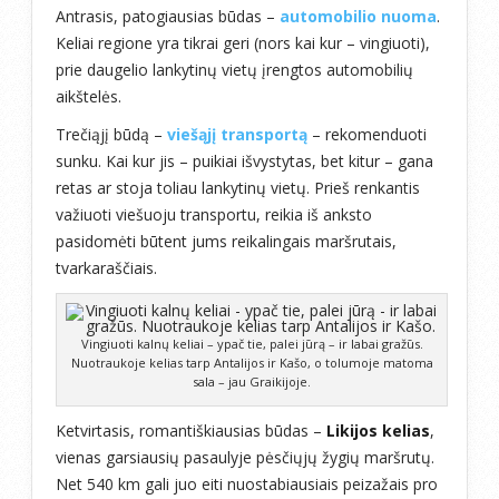
Antrasis, patogiausias būdas –
automobilio nuoma
.
Keliai regione yra tikrai geri (nors kai kur – vingiuoti),
prie daugelio lankytinų vietų įrengtos automobilių
aikštelės.
Trečiąjį būdą –
viešąjį transportą
– rekomenduoti
sunku. Kai kur jis – puikiai išvystytas, bet kitur – gana
retas ar stoja toliau lankytinų vietų. Prieš renkantis
važiuoti viešuoju transportu, reikia iš anksto
pasidomėti būtent jums reikalingais maršrutais,
tvarkaraščiais.
Vingiuoti kalnų keliai – ypač tie, palei jūrą – ir labai gražūs.
Nuotraukoje kelias tarp Antalijos ir Kašo, o tolumoje matoma
sala – jau Graikijoje.
Ketvirtasis, romantiškiausias būdas –
Likijos kelias
,
vienas garsiausių pasaulyje pėsčiųjų žygių maršrutų.
Net 540 km gali juo eiti nuostabiausiais peizažais pro