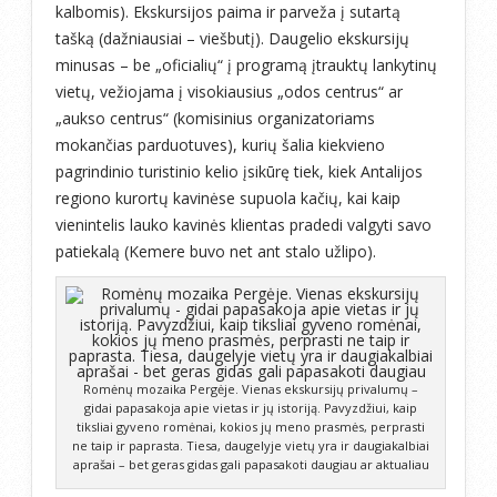
kalbomis). Ekskursijos paima ir parveža į sutartą
tašką (dažniausiai – viešbutį). Daugelio ekskursijų
minusas – be „oficialių“ į programą įtrauktų lankytinų
vietų, vežiojama į visokiausius „odos centrus“ ar
„aukso centrus“ (komisinius organizatoriams
mokančias parduotuves), kurių šalia kiekvieno
pagrindinio turistinio kelio įsikūrę tiek, kiek Antalijos
regiono kurortų kavinėse supuola kačių, kai kaip
vienintelis lauko kavinės klientas pradedi valgyti savo
patiekalą (Kemere buvo net ant stalo užlipo).
Romėnų mozaika Pergėje. Vienas ekskursijų privalumų –
gidai papasakoja apie vietas ir jų istoriją. Pavyzdžiui, kaip
tiksliai gyveno romėnai, kokios jų meno prasmės, perprasti
ne taip ir paprasta. Tiesa, daugelyje vietų yra ir daugiakalbiai
aprašai – bet geras gidas gali papasakoti daugiau ar aktualiau