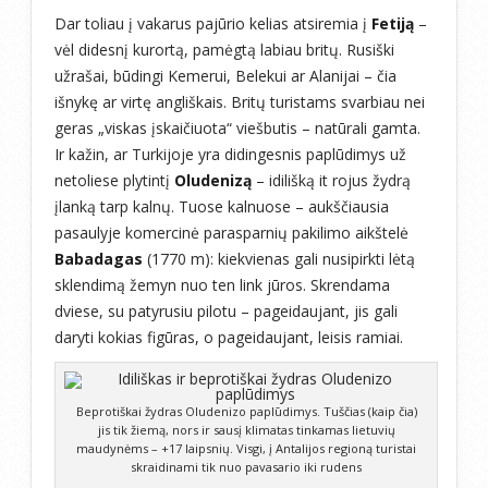
Dar toliau į vakarus pajūrio kelias atsiremia į
Fetiją
–
vėl didesnį kurortą, pamėgtą labiau britų. Rusiški
užrašai, būdingi Kemerui, Belekui ar Alanijai – čia
išnykę ar virtę angliškais. Britų turistams svarbiau nei
geras „viskas įskaičiuota“ viešbutis – natūrali gamta.
Ir kažin, ar Turkijoje yra didingesnis paplūdimys už
netoliese plytintį
Oludenizą
– idilišką it rojus žydrą
įlanką tarp kalnų. Tuose kalnuose – aukščiausia
pasaulyje komercinė parasparnių pakilimo aikštelė
Babadagas
(1770 m): kiekvienas gali nusipirkti lėtą
sklendimą žemyn nuo ten link jūros. Skrendama
dviese, su patyrusiu pilotu – pageidaujant, jis gali
daryti kokias figūras, o pageidaujant, leisis ramiai.
Beprotiškai žydras Oludenizo paplūdimys. Tuščias (kaip čia)
jis tik žiemą, nors ir sausį klimatas tinkamas lietuvių
maudynėms – +17 laipsnių. Visgi, į Antalijos regioną turistai
skraidinami tik nuo pavasario iki rudens