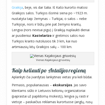
Graikija
, beje, vis dar šalia. Iš Kašo kurorto matosi
Graikijos salos. Turkijos išorinė siena po ~1923 m.
nustatyta taip: žemynas – Turkijai, o salos – nebe
Turkijoje, nors ir būtų prie pat žemyno krantų.
Lengva (nors nevisai pigu) į Graikiją nuplaukti dienai
ar pusdieniui:
Kastelarizo
ir gretimos salos nuo
Turkijos kranto nutolusios tik 3 km, kai nuo
artimiausių kitų Graikijos salų – 100 km.
Vienas Kajakojaus griuvėsių
Kaip keliauti po Antalijos regioną
Aplankyti čia įvardytas lankytinas vietas yra keli būdai.
Pirmasis, populiariausias –
ekskursijos
. Jas savo
klientams siūlo ir Lietuvos kelionių organizatoriai
(paprastai už papildomą mokestį), lengva jų rasti ir
vietoje – paskaičius reklamas kurortuose (anglų, rusų