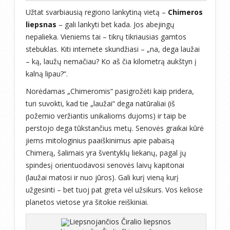
Užtat svarbiausią regiono lankytiną vietą –
Chimeros
liepsnas
– gali lankyti bet kada. Jos abejingų
nepalieka. Vieniems tai – tikrų tikriausias gamtos
stebuklas. Kiti internete skundžiasi – „na, dega laužai
– ką, laužų nemačiau? Ko aš čia kilometrą aukštyn į
kalną lipau?“.
Norėdamas „Chimeromis“ pasigrožėti kaip pridera,
turi suvokti, kad tie „laužai“ dega natūraliai (iš
požemio veržiantis unikalioms dujoms) ir taip be
perstojo dega tūkstančius metų. Senovės graikai kūrė
jiems mitologinius paaiškinimus apie pabaisą
Chimerą, šalimais yra šventyklų liekanų, pagal jų
spindesį orientuodavosi senovės laivų kapitonai
(laužai matosi ir nuo jūros). Gali kurį vieną kurį
užgesinti – bet tuoj pat greta vėl užsikurs. Vos keliose
planetos vietose yra šitokie reiškiniai.