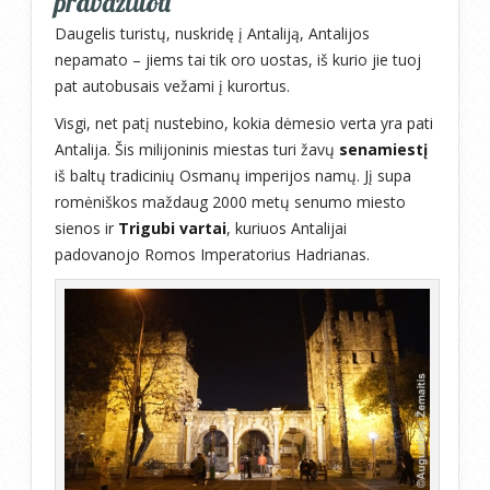
pravažiuoti
Daugelis turistų, nuskridę į Antaliją, Antalijos
nepamato – jiems tai tik oro uostas, iš kurio jie tuoj
pat autobusais vežami į kurortus.
Visgi, net patį nustebino, kokia dėmesio verta yra pati
Antalija. Šis milijoninis miestas turi žavų
senamiestį
iš baltų tradicinių Osmanų imperijos namų. Jį supa
romėniškos maždaug 2000 metų senumo miesto
sienos ir
Trigubi vartai
, kuriuos Antalijai
padovanojo Romos Imperatorius Hadrianas.