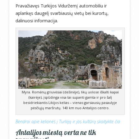
Pravažiavęs Turkijos Viduržemį automobiliu ir
aplankęs daugelį svarbiausių vietų bei kurortų,
dalinuosi informacija.
Myra. Romėnų griuvėsiai (dešinėje), likų uolose iškalti kapai
(kairėje), įspūdinga visa tai supanti gamta ir pro šalį
besidriekiantis Likijos kelias – vienas garsiausių pasaulyje
pėsčiųjų maršrutų. 140 km nuo Antalijos centro.
Bendrai apie keliones į Turkiją ir jos kultūrą skaitykite čia
Antalijos miestą verta ne tik