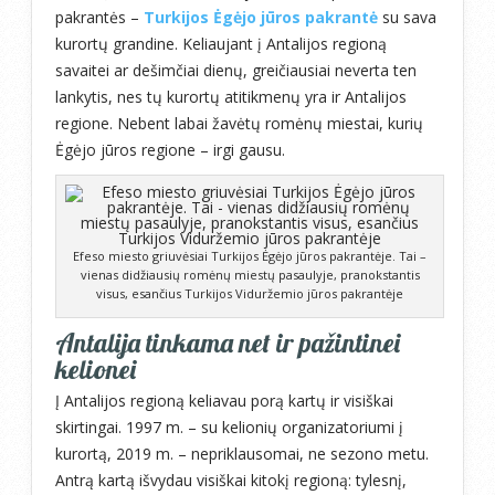
pakrantės –
Turkijos Ėgėjo jūros pakrantė
su sava
kurortų grandine. Keliaujant į Antalijos regioną
savaitei ar dešimčiai dienų, greičiausiai neverta ten
lankytis, nes tų kurortų atitikmenų yra ir Antalijos
regione. Nebent labai žavėtų romėnų miestai, kurių
Ėgėjo jūros regione – irgi gausu.
Efeso miesto griuvėsiai Turkijos Ėgėjo jūros pakrantėje. Tai –
vienas didžiausių romėnų miestų pasaulyje, pranokstantis
visus, esančius Turkijos Viduržemio jūros pakrantėje
Antalija tinkama net ir pažintinei
kelionei
Į Antalijos regioną keliavau porą kartų ir visiškai
skirtingai. 1997 m. – su kelionių organizatoriumi į
kurortą, 2019 m. – nepriklausomai, ne sezono metu.
Antrą kartą išvydau visiškai kitokį regioną: tylesnį,