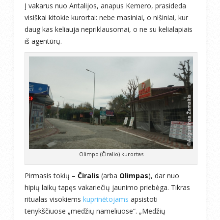
Į vakarus nuo Antalijos, anapus Kemero, prasideda
visiškai kitokie kurortai: nebe masiniai, o nišiniai, kur
daug kas keliauja nepriklausomai, o ne su kelialapiais
iš agentūrų.
Olimpo (Čiralio) kurortas
Pirmasis tokių –
Čiralis
(arba
Olimpas
), dar nuo
hipių laikų tapęs vakariečių jaunimo priebėga. Tikras
ritualas visokiems
kuprinėtojams
apsistoti
tenykščiuose „medžių nameliuose“. „Medžių