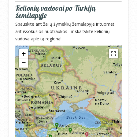
Kelionių vadovai po Turkiją
žemėlapyje
Spauskite ant žalių žymeklių žemėlapyje ir tuomet
ant iššokusios nuotraukos - ir skaitykite kelionių
vadovą apie tą regioną!
+
−
Travelers' Map is loading...
If you see this after your page is