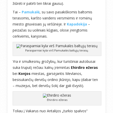
žiūrėti ir patirti ten tikrai gausu).
Tai –
Pamukalė
, su savo pasakiškomis baltomis
terasomis, karšto vandens versmėmis ir romėnų
miesto griuvėsiais jų viršūnėje. Ir
Kapadokija
–
peizažas su uoliniais kūgiais, olose įrengtomis
cerkvėmis, kanjonais.
Parasparniai kyla virš Pamukalės baltųjų terasų.
Yra ir smulkesnių grožybių, kur turistiniai autobusai
suka truputį rečiau: kalnų įrėmintas
Ehirdiro ežeras
bei
Konjos
miestas, garsėjantis Mevlanos,
besisukančių dervišų ordino įkūrėjo, kapu (dabar ten
– muziejus, bet dervišų šokį dar gali išvysti).
Ehirdiro ežeras
Toliau į Vakarus nuo Antalijos „turkio spalvos“