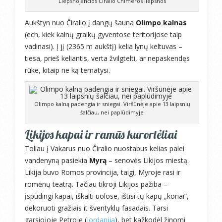
Liepsnojančios Čiralio Chimeros liepsnos
Aukštyn nuo Čiralio į dangų šauna
Olimpo kalnas
(ech, kiek kalnų graikų gyventose teritorijose taip
vadinasi). Į jį (2365 m aukštį) kelia lynų keltuvas –
tiesa, prieš keliantis, verta žvilgtelti, ar nepaskendęs
rūke, kitaip ne ką tematysi.
Olimpo kalną padengia ir sniegai. Viršūnėje apie 13 laipsnių
šalčiau, nei paplūdimyje
Likijos kapai ir ramūs kurortėliai
Toliau į Vakarus nuo Čiralio nuostabus kelias palei
vandenyną pasiekia
Myrą
– senovės Likijos miestą.
Likija buvo Romos provincija, taigi, Myroje rasi ir
romėnų teatrą. Tačiau tikroji Likijos pažiba –
įspūdingi kapai, iškalti uolose, ištisi tų kapų „koriai“,
dekoruoti gražiais it šventyklų fasadais. Tarsi
garsiojoje Petroje (
Jordanija
), bet kažkodėl žinomi