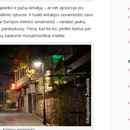
aplanko ir pačią Antaliją – ar net apsistoja jos
ūdimio rytuose. Ir todėl Antalijos senamiestis savo
a Europos miesto senamiestį – randasi jaukių
 parduotuvių. Tiesa, kas be ko, penkis kartus per
inų šauksme musulmoniškai maldai.
Antalijos senamiestis