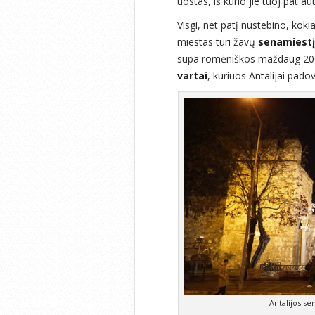
uostas, iš kurio jie tuoj pat a
Visgi, net patį nustebino, kokia
miestas turi žavų
senamiestį
supa romėniškos maždaug 20
vartai
, kuriuos Antalijai pa
Antalijos se