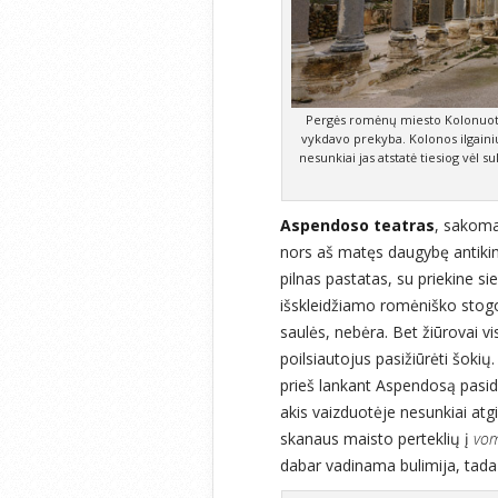
Pergės romėnų miesto Kolonuotoj
vykdavo prekyba. Kolonos ilgainiu
nesunkiai jas atstatė tiesiog vėl 
Aspendoso teatras
, sakoma
nors aš matęs daugybę antikinių
pilnas pastatas, su priekine si
išskleidžiamo romėniško stog
saulės, nebėra. Bet žiūrovai v
poilsiautojus pasižiūrėti šokių
prieš lankant Aspendosą pasi
akis vaizduotėje nesunkiai atg
skanaus maisto perteklių į
vom
dabar vadinama bulimija, tada 