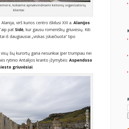
s Kemere, kokiame apnakvindinami kelionių organizatorių
klientai
anija, virš kurios centro iškilusi XIII a.
Alanijos
 Taip pat
Sidė
, kur gausu romėniškų griuvėsių. Kiti
ai iš daugiausiai „viskas įskaičiuota“ tipo
 visų šių kurortų gana nesunkiai (per trumpiau nei
nės rytinio Antalijos kranto įžymybės:
Aspendoso
esto griuvėsiai
.
I