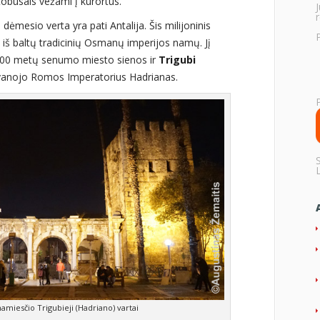
utobusais vežami į kurortus.
r
 dėmesio verta yra pati Antalija. Šis milijoninis
iš baltų tradicinių Osmanų imperijos namų. Jį
00 metų senumo miesto sienos ir
Trigubi
dovanojo Romos Imperatorius Hadrianas.
namiesčio Trigubieji (Hadriano) vartai