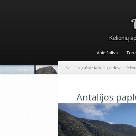
Apie šalis
»
Top 
Naujausi įrašai
•
Kelionių vadovai
•
Kelio
Antalijos pap