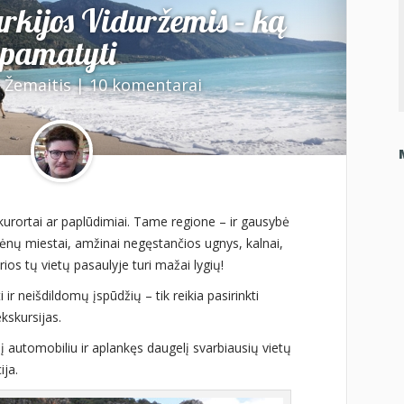
urkijos Viduržemis – ką
pamatyti
 Žemaitis
|
10 komentarai
i, kurortai ar paplūdimiai. Tame regione – ir gausybė
mėnų miestai, amžinai negęstančios ugnys, kalnai,
rios tų vietų pasaulyje turi mažai lygių!
i ir neišdildomų įspūdžių – tik reikia pasirinkti
kskursijas.
 automobiliu ir aplankęs daugelį svarbiausių vietų
ija.