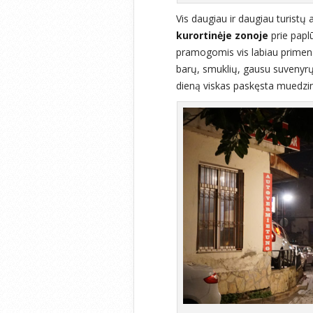
Vis daugiau ir daugiau turistų 
kurortinėje zonoje
prie papl
pramogomis vis labiau primen
barų, smuklių, gausu suvenyrų
dieną viskas paskęsta muedz