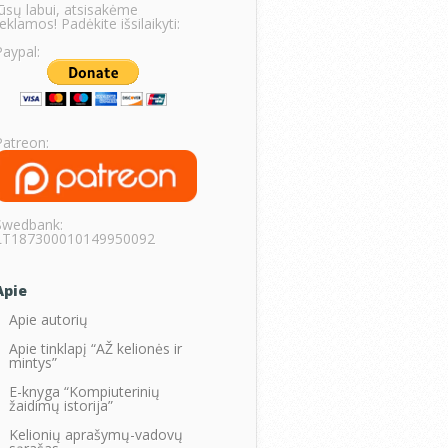
Jūsų labui, atsisakėme
eklamos! Padėkite išsilaikyti:
Paypal:
Patreon:
Swedbank:
LT187300010149950092
Apie
Apie autorių
Apie tinklapį “AŽ kelionės ir
mintys”
E-knyga “Kompiuterinių
žaidimų istorija”
Kelionių aprašymų-vadovų