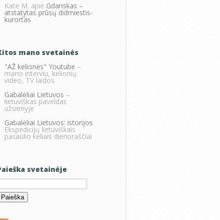
Kate M.
apie
Gdanskas –
atstatytas prūsų didmiestis-
kurortas
Kitos mano svetainės
"AŽ kelionės" Youtube
–
mano interviu, kelionių
video, TV laidos
Gabalėliai Lietuvos
–
lietuviškas paveldas
užsienyje
Gabalėliai Lietuvos: istorijos
Ekspedicijų lietuviškais
pasaulio keliais dienoraščiai
Paieška svetainėje
eškoti: