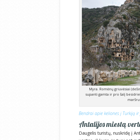
Myra. Romėnų griuvėsiai (dešinėj
supanti gamta ir pro šalį besidrie
maršrut
Bendrai apie keliones į Turkiją ir 
Antalijos miestą vert
Daugelis turistų, nuskridę į An