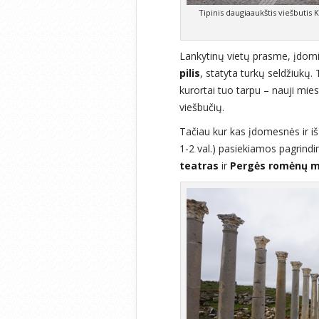
Tipinis daugiaaukštis viešbuti
Lankytinų vietų prasme, įdomi Al
pilis
, statyta turkų seldžiukų.
kurortai tuo tarpu – nauji miest
viešbučių.
Tačiau kur kas įdomesnės ir iš
1-2 val.) pasiekiamos pagrindi
teatras
ir
Pergės romėnų mi