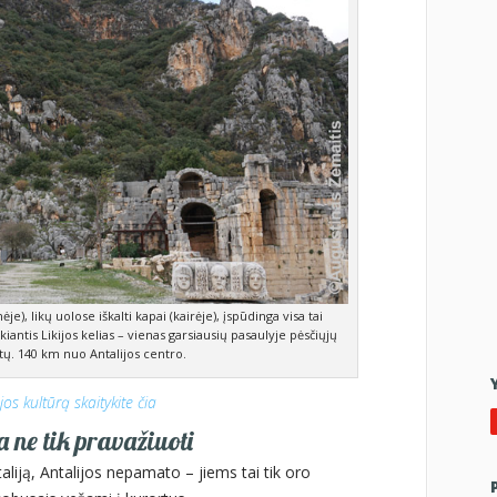
e), likų uolose iškalti kapai (kairėje), įspūdinga visa tai
kiantis Likijos kelias – vienas garsiausių pasaulyje pėsčiųjų
ų. 140 km nuo Antalijos centro.
jos kultūrą skaitykite čia
a ne tik pravažiuoti
taliją, Antalijos nepamato – jiems tai tik oro