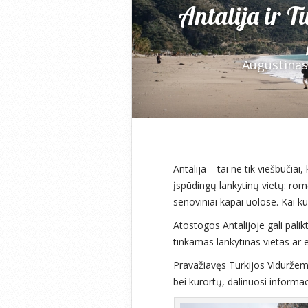
Antalija ir T
Augustinas
Antalija – tai ne tik viešbučia
įspūdingų lankytinų vietų: ro
senoviniai kapai uolose. Kai ku
Atostogos Antalijoje gali palikt
tinkamas lankytinas vietas ar e
Pravažiavęs Turkijos Viduržemį
bei kurortų, dalinuosi informac