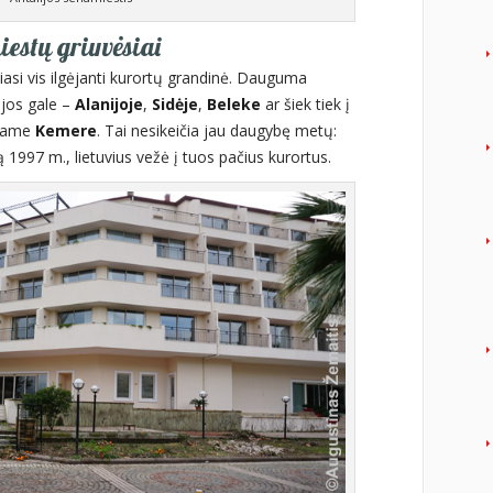
iestų griuvėsiai
kiasi vis ilgėjanti kurortų grandinė. Dauguma
 jos gale –
Alanijoje
,
Sidėje
,
Beleke
ar šiek tiek į
siame
Kemere
. Tai nesikeičia jau daugybę metų:
 1997 m., lietuvius vežė į tuos pačius kurortus.