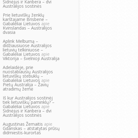
Sidnėjus ir Kanbera – dvi
Australijos sostinės
Prie lietuviškų ženklų
karštajame Brisbene –
Gabalėliai Lietuvos
apie
Kvinslandas – Australijos
dvasia
Aplink Melburną –
didžiausiuose Australijos
lietuvių telkiniuose –
Gabalėliai Lietuvos
apie
Viktorija – švelnioji Australija
Adelaidėje, prie
nuostabiausių Australijos
lietuviškų stebuklų –
Gabalėliai Lietuvos
apie
Pietų Australija – Žavių
atradimų žemė
Iš kur Australijos sostinėj
tiek lietuviškų paminklų? –
Gabalėliai Lietuvos
apie
Sidnėjus ir Kanbera – dvi
Australijos sostinės
Augustinas Žemaitis
apie
Gdanskas – atstatytas prūsų
didmiestis-kurortas