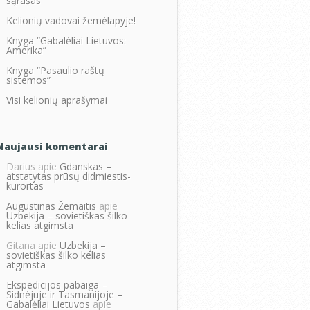
sąrašas
Kelionių vadovai žemėlapyje!
Knyga “Gabalėliai Lietuvos:
Amerika”
Knyga “Pasaulio raštų
sistemos”
Visi kelionių aprašymai
Naujausi komentarai
Darius
apie
Gdanskas –
atstatytas prūsų didmiestis-
kurortas
Augustinas Žemaitis
apie
Uzbekija – sovietiškas šilko
kelias atgimsta
Gitana
apie
Uzbekija –
sovietiškas šilko kelias
atgimsta
Ekspedicijos pabaiga –
Sidnėjuje ir Tasmanijoje –
Gabalėliai Lietuvos
apie