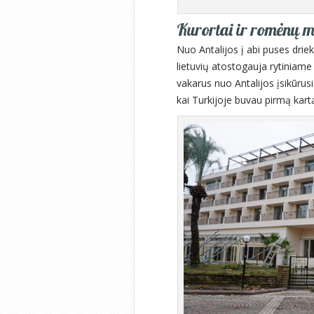
Kurortai ir romėnų m
Nuo Antalijos į abi puses drie
lietuvių atostogauja rytiniame
vakarus nuo Antalijos įsikūru
kai Turkijoje buvau pirmą kartą