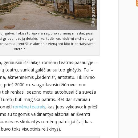
i gatvė. Tokias turėjo visi regiono romėnų miestai, jose
i griuvo, bet jų detalės liko, todėl kasinėdami archeologai
sukeldami autentiškus akmenis vieną ant kito ir pastatydami
vietoje
, geriausiai išsilaikęs romėnų teatras pasaulyje –
 teatrų, sunkiai galėčiau su tuo ginčytis. Tai –
ena, akmeninėmis „kėdėmis“, antstatu. Tik lininio
o, prieš 2000 m. saugodavusio žiūrovus nuo
is tiek renkasi: sezono metu autobusai čia suveža
. Turėtų būti magiška patirtis. Bet dar svarbiau
domėti
romėnų teatrais
, kas juos vykdavo: ir prieš
ims su togomis vaidinantys aktoriai ar išvemti
itoriumus
skubantys romėnų patricijai (tai, kas
buvo toks visuotinis reiškinys).