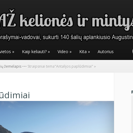
vietos
»
Kaip keliauti?
»
Video
»
Kita
»
Autorius
nių žemėlapis
•
•
•
Straipsniai tema
"
Antalijos paplūdimiai"
»
lūdimiai