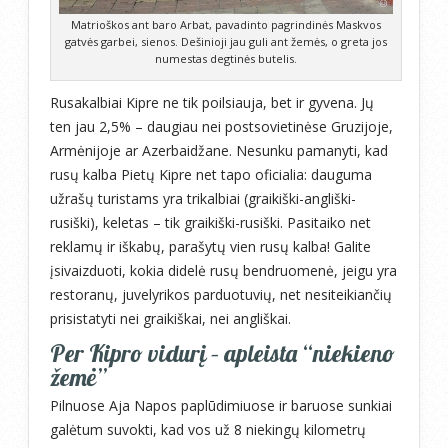
Matrioškos ant baro Arbat, pavadinto pagrindinės Maskvos
gatvės garbei, sienos. Dešinioji jau guli ant žemės, o greta jos
numestas degtinės butelis.
Rusakalbiai Kipre ne tik poilsiauja, bet ir gyvena. Jų
ten jau 2,5% – daugiau nei postsovietinėse Gruzijoje,
Armėnijoje ar Azerbaidžane. Nesunku pamanyti, kad
rusų kalba Pietų Kipre net tapo oficialia: dauguma
užrašų turistams yra trikalbiai (graikiški-angliški-
rusiški), keletas – tik graikiški-rusiški. Pasitaiko net
reklamų ir iškabų, parašytų vien rusų kalba! Galite
įsivaizduoti, kokia didelė rusų bendruomenė, jeigu yra
restoranų, juvelyrikos parduotuvių, net nesiteikiančių
prisistatyti nei graikiškai, nei angliškai.
Per Kipro vidurį – apleista “niekieno
žemė”
Pilnuose Aja Napos paplūdimiuose ir baruose sunkiai
galėtum suvokti, kad vos už 8 niekingų kilometrų