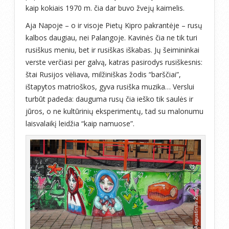
kaip kokiais 1970 m. čia dar buvo žvejų kaimelis.
Aja Napoje – o ir visoje Pietų Kipro pakrantėje – rusų
kalbos daugiau, nei Palangoje. Kavinės čia ne tik turi
rusiškus meniu, bet ir rusiškas iškabas. Jų šeimininkai
verste verčiasi per galvą, katras pasirodys rusiškesnis:
štai Rusijos vėliava, milžiniškas žodis “barščiai”,
ištapytos matrioškos, gyva rusiška muzika… Verslui
turbūt padeda: dauguma rusų čia ieško tik saulės ir
jūros, o ne kultūrinių eksperimentų, tad su malonumu
laisvalaikį leidžia “kaip namuose”.