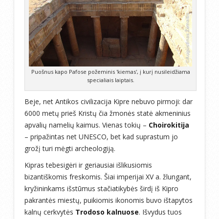
Puošnus kapo Pafose požeminis 'kiemas', į kurį nusileidžiama
specialiais laiptais.
Beje, net Antikos civilizacija Kipre nebuvo pirmoji: dar
6000 metų prieš Kristų čia žmonės statė akmeninius
apvalių namelių kaimus. Vienas tokių –
Choirokitija
– pripažintas net UNESCO, bet kad suprastum jo
grožį turi mėgti archeologiją.
Kipras tebesigėri ir geriausiai išlikusiomis
bizantiškomis freskomis. Šiai imperijai XV a. žlungant,
kryžininkams išstūmus stačiatikybės širdį iš Kipro
pakrantės miestų, puikiomis ikonomis buvo ištapytos
kalnų cerkvytės
Trodoso kalnuose
. Išvydus tuos