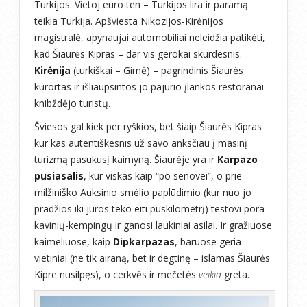
Turkijos. Vietoj euro ten – Turkijos lira ir paramą
teikia Turkija. Apšviesta Nikozijos-Kirėnijos
magistralė, apynaujai automobiliai neleidžia patikėti,
kad Šiaurės Kipras – dar vis gerokai skurdesnis.
Kirėnija
(turkiškai – Girnė) – pagrindinis Šiaurės
kurortas ir išliaupsintos jo pajūrio įlankos restoranai
knibždėjo turistų.
Šviesos gal kiek per ryškios, bet šiaip Šiaurės Kipras
kur kas autentiškesnis už savo anksčiau į masinį
turizmą pasukusį kaimyną. Šiaurėje yra ir
Karpazo
pusiasalis
, kur viskas kaip “po senovei”, o prie
milžiniško Auksinio smėlio paplūdimio (kur nuo jo
pradžios iki jūros teko eiti puskilometrį) testovi pora
kavinių-kempingų ir ganosi laukiniai asilai. Ir gražiuose
kaimeliuose, kaip
Dipkarpazas
, baruose geria
vietiniai (ne tik airaną, bet ir degtinę – islamas Šiaurės
Kipre nusilpęs), o cerkvės ir mečetės
veikia
greta.