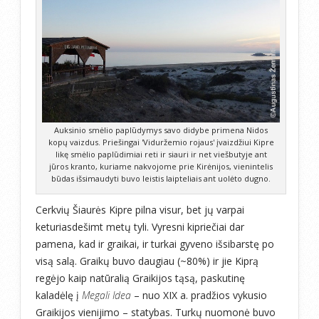
Auksinio smėlio paplūdymys savo didybe primena Nidos
kopų vaizdus. Priešingai 'Viduržemio rojaus' įvaizdžiui Kipre
likę smėlio paplūdimiai reti ir siauri ir net viešbutyje ant
jūros kranto, kuriame nakvojome prie Kirėnijos, vienintelis
būdas išsimaudyti buvo leistis laipteliais ant uolėto dugno.
Cerkvių Šiaurės Kipre pilna visur, bet jų varpai
keturiasdešimt metų tyli. Vyresni kipriečiai dar
pamena, kad ir graikai, ir turkai gyveno išsibarstę po
visą salą. Graikų buvo daugiau (~80%) ir jie Kiprą
regėjo kaip natūralią Graikijos tąsą, paskutinę
kaladėlę į
Megali Idea
– nuo XIX a. pradžios vykusio
Graikijos vienijimo – statybas. Turkų nuomonė buvo