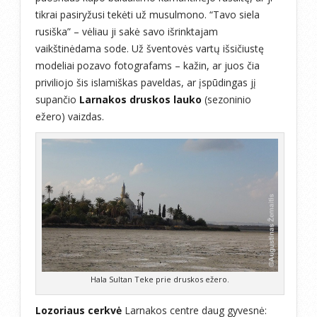
tikrai pasiryžusi tekėti už musulmono. “Tavo siela
rusiška” – vėliau ji sakė savo išrinktajam
vaikštinėdama sode. Už šventovės vartų išsičiustę
modeliai pozavo fotografams – kažin, ar juos čia
priviliojo šis islamiškas paveldas, ar įspūdingas jį
supančio
Larnakos druskos lauko
(sezoninio
ežero) vaizdas.
Hala Sultan Teke prie druskos ežero.
Lozoriaus cerkvė
Larnakos centre daug gyvesnė: