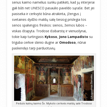
senus kaimo namelius sunku patikėti, kad jų interjerai
gali būti net UNESCO pasaulio paveldo sąraše. Bet jei
pasiseka ir cerkvytė būna atrakinta, įžengus į
svetainės dydžio maldų salę tiesiog prislegia tos
senos spalvingos freskos: sienos, žemos lubos –
viskas ištapyta. Trodose išsibarstę ir vienuolynai,
tokie kaip turtingasis
Kykoso
,
Jono Lampadisto
su
triguba cerkve slėnio dugne ar
Omodoso
, nūnai
paskendęs tarp parduotuvių.
Pedulo kalnų kaimo Šv. Mykolo cerkvės maldų salė Trodoso