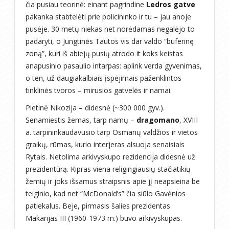
čia pusiau teorinė: einant pagrindine
Ledros gatve
pakanka stabtelėti prie policininko ir tu – jau anoje
pusėje. 30 metų niekas net norėdamas negalėjo to
padaryti, o Jungtinės Tautos vis dar valdo “buferinę
zoną”, kuri iš abiejų pusių atrodo it koks keistas
anapusinio pasaulio intarpas: aplink verda gyvenimas,
o ten, už daugiakalbiais įspėjimais paženklintos
tinklinės tvoros – mirusios gatvelės ir namai.
Pietinė Nikozija – didesnė (~300 000 gyv.).
Senamiestis žemas, tarp namų –
dragomano
, XVIII
a. tarpininkaudavusio tarp Osmanų valdžios ir vietos
graikų, rūmas, kurio interjeras alsuoja senaisiais
Rytais. Netolima arkivyskupo rezidencija didesnė už
prezidentūrą. Kipras viena religingiausių stačiatikių
žemių ir joks išsamus straipsnis apie jį neapsieina be
teiginio, kad net “McDonald’s” čia siūlo Gavėnios
patiekalus. Beje, pirmasis šalies prezidentas
Makarijas III (1960-1973 m.) buvo arkivyskupas.