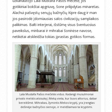
užkariautojo Lala Mustafa Pašos mečetė; jos
gotikiniai bokštai apgriuvę, šone prilipdytas minaretas.
Alachui pašvęstų senųjų bažnyčių Kipre daug ir man
jos pasirodė įdomiausias salos civilizacijų samplaikos
palikimas. Balti interjerai, išstūmę visus šventuosius
paveikslus, minbarai ir mihrabai šoninėse navose,
netikėtai atskleidžia tokias įprastas gotikos formas.
Lala Mustafa Pašos mečetės vidus. Kadangi musulmonai
privalo melstis atsisukę į Meką vieta, kur buvo altorius, dabar
bereikšmė. Mihrabas, žymintis Mekos kryptį, yra įrengtas
dešinėje bažnyčios sienoje, ir meldžiamasi ta kryptimi.