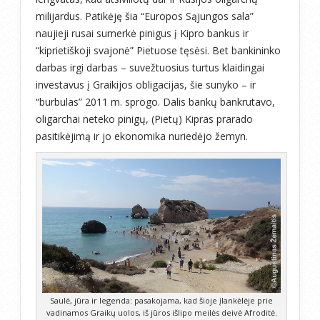
milijardus. Patikėję šia “Europos Sąjungos sala”
naujieji rusai sumerkė pinigus į Kipro bankus ir
“kiprietiškoji svajonė” Pietuose tęsėsi. Bet bankininko
darbas irgi darbas – suvežtuosius turtus klaidingai
investavus į Graikijos obligacijas, šie sunyko – ir
“burbulas” 2011 m. sprogo. Dalis bankų bankrutavo,
oligarchai neteko pinigų, (Pietų) Kipras prarado
pasitikėjimą ir jo ekonomika nuriedėjo žemyn.
Saulė, jūra ir legenda: pasakojama, kad šioje įlankėlėje prie
vadinamos Graikų uolos, iš jūros išlipo meilės deivė Afroditė.