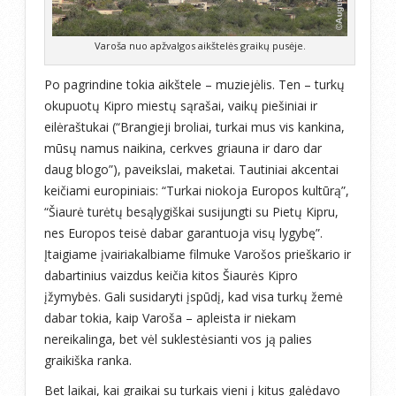
Varoša nuo apžvalgos aikštelės graikų pusėje.
Po pagrindine tokia aikštele – muziejėlis. Ten – turkų
okupuotų Kipro miestų sąrašai, vaikų piešiniai ir
eilėraštukai (“Brangieji broliai, turkai mus vis kankina,
mūsų namus naikina, cerkves griauna ir daro dar
daug blogo”), paveikslai, maketai. Tautiniai akcentai
keičiami europiniais: “Turkai niokoja Europos kultūrą”,
“Šiaurė turėtų besąlygiškai susijungti su Pietų Kipru,
nes Europos teisė dabar garantuoja visų lygybę”.
Įtaigiame įvairiakalbiame filmuke Varošos prieškario ir
dabartinius vaizdus keičia kitos Šiaurės Kipro
įžymybės. Gali susidaryti įspūdį, kad visa turkų žemė
dabar tokia, kaip Varoša – apleista ir niekam
nereikalinga, bet vėl suklestėsianti vos ją palies
graikiška ranka.
Bet laikai, kai graikai su turkais vieni į kitus galėdavo