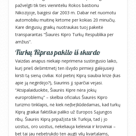
pažvelgti tik ties vieninteliu Rokos bastionu
Nikozijoje, baigėsi dar 2003 m. Dabar net nuomotu
automobiliu muitinę kirtome per kokias 20 minučių.
Kare dingusių graikų nuotraukas tuoj pakeitė
transparantas “Šiaurės Kipro Turkų Respublika per
amžius”.
Turkų Kipras pakilo iš skurdo
Vaizdas anapus niekaip neprimena sustingusio laiko,
kurį prieš dešimtmetį ten išvydo pirmieji galėjusieji
kirsti tą sieną civiliai. Kol pietinį Kiprą siaubia krizė (kas
apie ją negirdėjo?), šiaurinis jį sparčiai vejasi.
“Atsipalaiduokite, Šiaurės Kipre nėra jokių
europroblemų” – skelbia oficialus Šiaurės Kipro
turizmo tinklapis, nė kiek ne(be)liūdėdamas, kad turkų
Kiprą graikai faktiškai paliko už Europos Sąjungos
ribų. Šiaurės Kiprą pripažįsta tik Turkija, tad į jo
uostus, oro uostus, nekeliauja keleiviai ir kroviniai –
bet tai jau nebetrukdo ten augti vilų kvartalams,