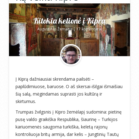
Kitokia kelionė į Kiprą
Augustinas Žemaitis
|
17 komentarai
Į Kiprą dažniausiai skrendama pailsėti –
paplūdimiuose, baruose. O aš skersai-išilgai išmaišiau
šią salą, mėgindamas suprasti jos kultūrą ir
skirtumus.
Trumpas žvilgsnis į Kipro žemėlapį sudomina: pietinę
pusę valdo graikiška Respublika, šiaurinę – Turkijos
kariuomenės saugoma turkiška, keletą rajonų
kontroliuoja britų armija, dar kelis – Jungtinių Tautų