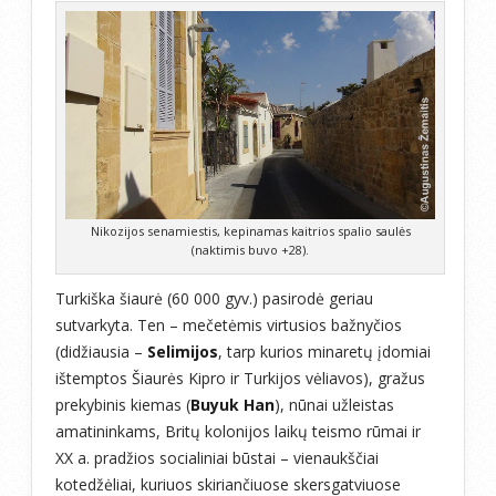
Nikozijos senamiestis, kepinamas kaitrios spalio saulės
(naktimis buvo +28).
Turkiška šiaurė (60 000 gyv.) pasirodė geriau
sutvarkyta. Ten – mečetėmis virtusios bažnyčios
(didžiausia –
Selimijos
, tarp kurios minaretų įdomiai
ištemptos Šiaurės Kipro ir Turkijos vėliavos), gražus
prekybinis kiemas (
Buyuk Han
), nūnai užleistas
amatininkams, Britų kolonijos laikų teismo rūmai ir
XX a. pradžios socialiniai būstai – vienaukščiai
kotedžėliai, kuriuos skiriančiuose skersgatviuose