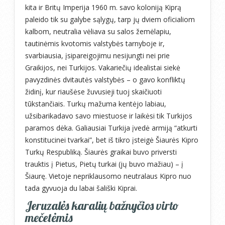
kita ir Britų Imperija 1960 m. savo koloniją Kiprą
paleido tik su galybe sąlygų, tarp jų dviem oficialiom
kalbom, neutralia vėliava su salos žemėlapiu,
tautinėmis kvotomis valstybės tarnyboje ir,
svarbiausia, įsipareigojimu nesijungti nei prie
Graikijos, nei Turkijos. Vakariečių idealistai siekė
pavyzdinės dvitautės valstybės – o gavo konfliktų
židinį, kur riaušėse žuvusieji tuoj skaičiuoti
tūkstančiais. Turkų mažuma kentėjo labiau,
užsibarikadavo savo miestuose ir laikėsi tik Turkijos
paramos dėka. Galiausiai Turkija įvedė armiją “atkurti
konstitucinei tvarkai”, bet iš tikro įsteigė Šiaurės Kipro
Turkų Respubliką. Šiaurės graikai buvo priversti
trauktis į Pietus, Pietų turkai (jų buvo mažiau) – į
Šiaurę. Vietoje nepriklausomo neutralaus Kipro nuo
tada gyvuoja du labai šališki Kiprai.
Jeruzalės karalių bažnyčios virto
mečetėmis