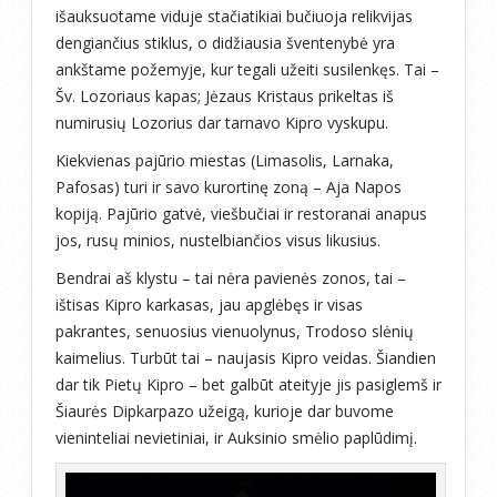
išauksuotame viduje stačiatikiai bučiuoja relikvijas
dengiančius stiklus, o didžiausia šventenybė yra
ankštame požemyje, kur tegali užeiti susilenkęs. Tai –
Šv. Lozoriaus kapas; Jėzaus Kristaus prikeltas iš
numirusių Lozorius dar tarnavo Kipro vyskupu.
Kiekvienas pajūrio miestas (Limasolis, Larnaka,
Pafosas) turi ir savo kurortinę zoną – Aja Napos
kopiją. Pajūrio gatvė, viešbučiai ir restoranai anapus
jos, rusų minios, nustelbiančios visus likusius.
Bendrai aš klystu – tai nėra pavienės zonos, tai –
ištisas Kipro karkasas, jau apglėbęs ir visas
pakrantes, senuosius vienuolynus, Trodoso slėnių
kaimelius. Turbūt tai – naujasis Kipro veidas. Šiandien
dar tik Pietų Kipro – bet galbūt ateityje jis pasiglemš ir
Šiaurės Dipkarpazo užeigą, kurioje dar buvome
vieninteliai nevietiniai, ir Auksinio smėlio paplūdimį.