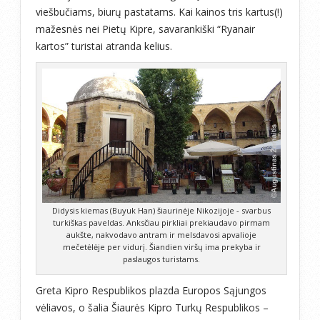
viešbučiams, biurų pastatams. Kai kainos tris kartus(!)
mažesnės nei Pietų Kipre, savarankiški “Ryanair
kartos” turistai atranda kelius.
Didysis kiemas (Buyuk Han) šiaurinėje Nikozijoje - svarbus
turkiškas paveldas. Anksčiau pirkliai prekiaudavo pirmam
aukšte, nakvodavo antram ir melsdavosi apvalioje
mečetėlėje per vidurį. Šiandien viršų ima prekyba ir
paslaugos turistams.
Greta Kipro Respublikos plazda Europos Sąjungos
vėliavos, o šalia Šiaurės Kipro Turkų Respublikos –