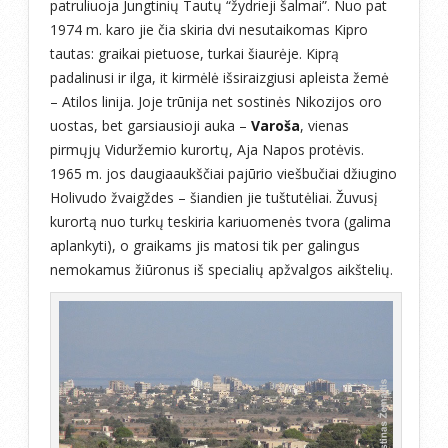
patruliuoja Jungtinių Tautų “žydrieji šalmai”. Nuo pat
1974 m. karo jie čia skiria dvi nesutaikomas Kipro
tautas: graikai pietuose, turkai šiaurėje. Kiprą
padalinusi ir ilga, it kirmėlė išsiraizgiusi apleista žemė
– Atilos linija. Joje trūnija net sostinės Nikozijos oro
uostas, bet garsiausioji auka –
Varoša
, vienas
pirmųjų Viduržemio kurortų, Aja Napos protėvis.
1965 m. jos daugiaaukščiai pajūrio viešbučiai džiugino
Holivudo žvaigždes – šiandien jie tuštutėliai. Žuvusį
kurortą nuo turkų teskiria kariuomenės tvora (galima
aplankyti), o graikams jis matosi tik per galingus
nemokamus žiūronus iš specialių apžvalgos aikštelių.