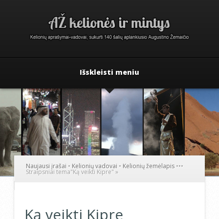
Išskleisti meniu
Naujausi įrašai
•
Kelionių vadovai
•
Kelionių žemėlapis
•
•
•
Straipsniai tema
"
Ką veikti Kipre"
»
Ką veikti Kipre