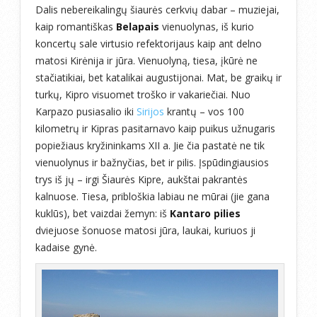
Dalis nebereikalingų šiaurės cerkvių dabar – muziejai,
kaip romantiškas
Belapais
vienuolynas, iš kurio
koncertų sale virtusio refektorijaus kaip ant delno
matosi Kirėnija ir jūra. Vienuolyną, tiesa, įkūrė ne
stačiatikiai, bet katalikai augustijonai. Mat, be graikų ir
turkų, Kipro visuomet troško ir vakariečiai. Nuo
Karpazo pusiasalio iki
Sirijos
krantų – vos 100
kilometrų ir Kipras pasitarnavo kaip puikus užnugaris
popiežiaus kryžininkams XII a. Jie čia pastatė ne tik
vienuolynus ir bažnyčias, bet ir pilis. Įspūdingiausios
trys iš jų – irgi Šiaurės Kipre, aukštai pakrantės
kalnuose. Tiesa, pribloškia labiau ne mūrai (jie gana
kuklūs), bet vaizdai žemyn: iš
Kantaro pilies
dviejuose šonuose matosi jūra, laukai, kuriuos ji
kadaise gynė.