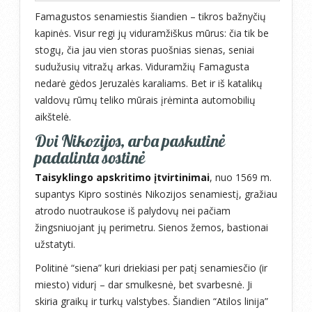
Famagustos senamiestis šiandien – tikros bažnyčių
kapinės. Visur regi jų viduramžiškus mūrus: čia tik be
stogų, čia jau vien storas puošnias sienas, seniai
sudužusių vitražų arkas. Viduramžių Famagusta
nedarė gėdos Jeruzalės karaliams. Bet ir iš katalikų
valdovų rūmų teliko mūrais įrėminta automobilių
aikštelė.
Dvi Nikozijos, arba paskutinė
padalinta sostinė
Taisyklingo apskritimo įtvirtinimai
, nuo 1569 m.
supantys Kipro sostinės Nikozijos senamiestį, gražiau
atrodo nuotraukose iš palydovų nei pačiam
žingsniuojant jų perimetru. Sienos žemos, bastionai
užstatyti.
Politinė “siena” kuri driekiasi per patį senamiesčio (ir
miesto) vidurį – dar smulkesnė, bet svarbesnė. Ji
skiria graikų ir turkų valstybes. Šiandien “Atilos linija”