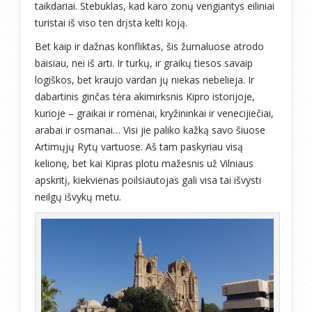
taikdariai. Stebuklas, kad karo zonų vengiantys eiliniai
turistai iš viso ten drįsta kelti koją.
Bet kaip ir dažnas konfliktas, šis žurnaluose atrodo
baisiau, nei iš arti. Ir turkų, ir graikų tiesos savaip
logiškos, bet kraujo vardan jų niekas nebelieja. Ir
dabartinis ginčas tėra akimirksnis Kipro istorijoje,
kurioje – graikai ir romėnai, kryžininkai ir venecijiečiai,
arabai ir osmanai… Visi jie paliko kažką savo šiuose
Artimųjų Rytų vartuose. Aš tam paskyriau visą
kelionę, bet kai Kipras plotu mažesnis už Vilniaus
apskritį, kiekvienas poilsiautojas gali visa tai išvysti
neilgų išvykų metu.