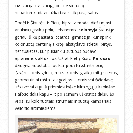
civilizacija civilizaciją, bet nė viena jų
nepasitenkindavo užkariavusi tik pusę salos.
Todėl ir Šiaurės, ir Pietų Kiprai vienodai didžiuojasi
antikinių graikų polių liekanomis.
Salamyje
Šiaurėje
geriau išlikę pastatai: teatras, gimnazija, kur aplink
kolonuotą centrinę aikštę lakstydavo atletai, pirtys,
net tualetas, kur puslankiu sutūpus būdavo
aptariamos aktualijos. Užtat Pietų Kipro
Pafosas
džiugina nuostabiai puikiai porą tūkstantmečių
ištvėrusiomis grindų mozaikomis: graikų mitų scenos,
geometriniai raštai, alegorijos… Jomis vaikščiodavę
užsakovai atgulė priemiestinėse kilmingųjų kapinėse.
Pafose dalis kapų – it po žemėm užkastos didžiulės
vilos, su kolonuotais atriumais ir puotų kambariais
velionio artimiesiems.