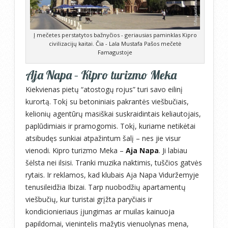
Į mečetes perstatytos bažnyčios - geriausias paminklas Kipro
civilizacijų kaitai. Čia - Lala Mustafa Pašos mečetė
Famagustoje
Aja Napa – Kipro turizmo Meka
Kiekvienas pietų “atostogų rojus” turi savo eilinį
kurortą. Tokį su betoniniais pakrantės viešbučiais,
kelionių agentūrų masiškai suskraidintais keliautojais,
paplūdimiais ir pramogomis. Tokį, kuriame netikėtai
atsibudęs sunkiai atpažintum šalį – nes jie visur
vienodi. Kipro turizmo Meka –
Aja Napa
. Ji labiau
šėlsta nei ilsisi. Tranki muzika naktimis, tuščios gatvės
rytais. Ir reklamos, kad klubais Aja Napa Viduržemyje
tenusileidžia Ibizai. Tarp nuobodžių apartamentų
viešbučių, kur turistai grįžta paryčiais ir
kondicionieriaus įjungimas ar muilas kainuoja
papildomai, vienintelis mažytis vienuolynas mena,