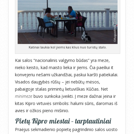
Katinai laukia kol jiems kas klius nuo turistų stalo.
Kai salos “nacionalinis valgymo būdas” yra meze,
nieko keisto, kad maisto lieka ir jiems. Čia paeiliui it
konvejeriu nešami užkandžiai, paskui karšti patiekalai.
Visados daugybės rūšių – jei nebūtų mėsos,
pabaigoje stalas primintų lietuviškas Kūčias. Net
minimeze
buvo sunkoka įveikti. Į meze dažnai įeina ir
kitas Kipro virtuvės simbolis: halumi sūris, daromas iš
avies ir ožkos pieno mišinio.
Pietų Kipro miestai – tarptautiniai
Praėjus sekmadienio popietę pagrindinio salos uosto