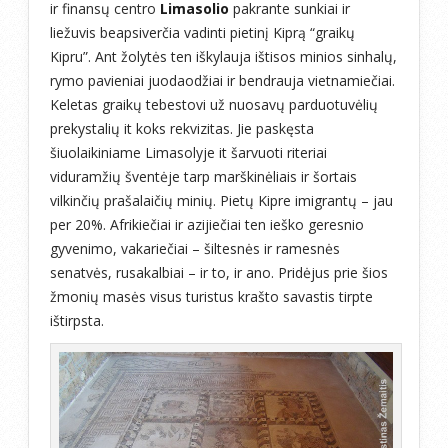
ir finansų centro
Limasolio
pakrante sunkiai ir
liežuvis beapsiverčia vadinti pietinį Kiprą “graikų
Kipru”. Ant žolytės ten iškylauja ištisos minios sinhalų,
rymo pavieniai juodaodžiai ir bendrauja vietnamiečiai.
Keletas graikų tebestovi už nuosavų parduotuvėlių
prekystalių it koks rekvizitas. Jie paskęsta
šiuolaikiniame Limasolyje it šarvuoti riteriai
viduramžių šventėje tarp marškinėliais ir šortais
vilkinčių prašalaičių minių. Pietų Kipre imigrantų – jau
per 20%. Afrikiečiai ir azijiečiai ten ieško geresnio
gyvenimo, vakariečiai – šiltesnės ir ramesnės
senatvės, rusakalbiai – ir to, ir ano. Pridėjus prie šios
žmonių masės visus turistus krašto savastis tirpte
ištirpsta.