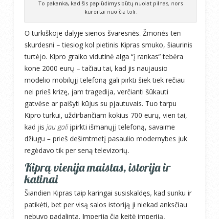
To pakanka, kad šis paplūdimys būtų nuolat pilnas, nors
kurortai nuo čia toli.
O turkiškoje dalyje sienos švaresnės. Žmonės ten
skurdesni – tiesiog kol pietinis Kipras smuko, šiaurinis
turtėjo. Kipro graiko vidutinė alga “į rankas” tebėra
kone 2000 eurų – tačiau tai, kad jis naujausio
modelio mobilųjį telefoną gali pirkti šiek tiek rečiau
nei prieš krizę, jam tragedija, verčianti šūkauti
gatvėse ar paišyti kūjus su pjautuvais. Tuo tarpu
Kipro turkui, uždirbančiam kokius 700 eurų, vien tai,
kad jis
jau gali
įpirkti išmanųjį telefoną, savaime
džiugu – prieš dešimtmetį pasaulio modernybes juk
regėdavo tik per seną televizorių.
Kiprą vienija maistas, istorija ir
katinai
Šiandien Kipras taip karingai susiskaldęs, kad sunku ir
patikėti, bet per visą salos istoriją ji niekad anksčiau
nebuvo padalinta. Imperija čia keitė imperiją,