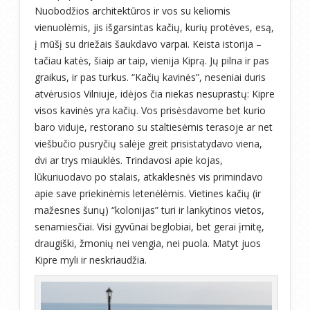
Nuobodžios architektūros ir vos su keliomis
vienuolėmis, jis išgarsintas kačių, kurių protėves, esą,
į mūšį su driežais šaukdavo varpai. Keista istorija –
tačiau katės, šiaip ar taip, vienija Kiprą. Jų pilna ir pas
graikus, ir pas turkus. “Kačių kavinės”, neseniai duris
atvėrusios Vilniuje, idėjos čia niekas nesuprastų: Kipre
visos kavinės yra kačių. Vos prisėsdavome bet kurio
baro viduje, restorano su staltiesėmis terasoje ar net
viešbučio pusryčių salėje greit prisistatydavo viena,
dvi ar trys miauklės. Trindavosi apie kojas,
lūkuriuodavo po stalais, atkaklesnės vis primindavo
apie save priekinėmis letenėlėmis. Vietines kačių (ir
mažesnes šunų) “kolonijas” turi ir lankytinos vietos,
senamiesčiai. Visi gyvūnai beglobiai, bet gerai įmitę,
draugiški, žmonių nei vengia, nei puola. Matyt juos
Kipre myli ir neskriaudžia.