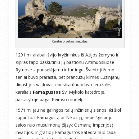
Kantaro pilies vaizdas.
1291 m. arabai išvijo kryžininkus iš Azijos žemyno ir
Kipras tapo paskutiniu jų bastionu Artimuosiuose
Rytuose – puoselėjamu ir turtingu. Šventoji žemė
seniai buvo prarasta, bet prancūzų kilmės Luzinjanų
dinastijos valdovai tebesikarūnuodavo Jeruzalės
karaliais
Famagustos
Šv. Mykolo katedroje,
pastatytoje pagal Reimso modelį.
1571 m. jau nė galingos italų inžinierių sienos, iki šiol
supančios Famagustą ar Nikoziją, nebeišgelbėjo
salos nuo musulmonų (šįsyk Osmanų Imperijos)
invazijos. Ir gražioji Famagustos katedra nuo tada –