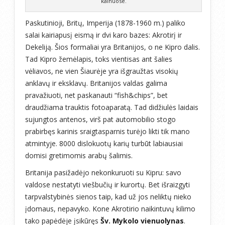
kalnuose.
Paskutinioji, Britų, Imperija (1878-1960 m.) paliko
salai kairiapusį eismą ir dvi karo bazes: Akrotirį ir
Dekeliją. Šios formaliai yra Britanijos, o ne Kipro dalis.
Tad Kipro žemėlapis, toks vientisas ant šalies
vėliavos, ne vien Šiaurėje yra išgraužtas visokių
anklavų ir eksklavų. Britanijos valdas galima
pravažiuoti, net paskanauti “fish&chips”, bet
draudžiama trauktis fotoaparatą. Tad didžiulės laidais
sujungtos antenos, virš pat automobilio stogo
prabirbęs karinis sraigtasparnis turėjo likti tik mano
atmintyje. 8000 dislokuotų karių turbūt labiausiai
domisi gretimomis arabų šalimis.
Britanija pasižadėjo nekonkuruoti su Kipru: savo
valdose nestatyti viešbučių ir kurortų. Bet išraizgyti
tarpvalstybinės sienos taip, kad už jos neliktų nieko
įdomaus, nepavyko. Kone Akrotirio naikintuvų kilimo
tako papėdėje įsikūręs
Šv. Mykolo vienuolynas
.