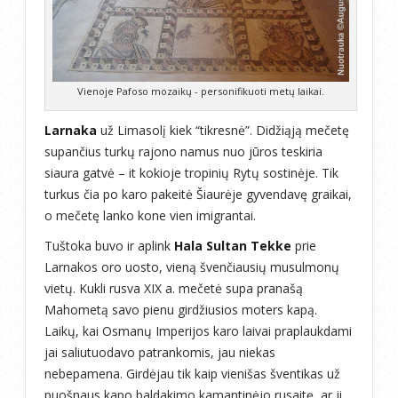
Vienoje Pafoso mozaikų - personifikuoti metų laikai.
Larnaka
už Limasolį kiek “tikresnė”. Didžiąją mečetę
supančius turkų rajono namus nuo jūros teskiria
siaura gatvė – it kokioje tropinių Rytų sostinėje. Tik
turkus čia po karo pakeitė Šiaurėje gyvendavę graikai,
o mečetę lanko kone vien imigrantai.
Tuštoka buvo ir aplink
Hala Sultan Tekke
prie
Larnakos oro uosto, vieną švenčiausių musulmonų
vietų. Kukli rusva XIX a. mečetė supa pranašą
Mahometą savo pienu girdžiusios moters kapą.
Laikų, kai Osmanų Imperijos karo laivai praplaukdami
jai saliutuodavo patrankomis, jau niekas
nebepamena. Girdėjau tik kaip vienišas šventikas už
puošnaus kapo baldakimo kamantinėjo rusaitę, ar ji