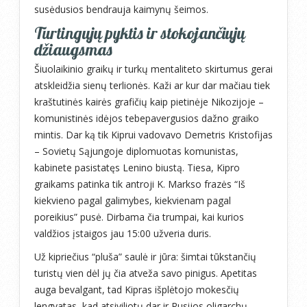
susėdusios bendrauja kaimynų šeimos.
Turtingųjų pyktis ir stokojančiųjų
džiaugsmas
Šiuolaikinio graikų ir turkų mentaliteto skirtumus gerai
atskleidžia sienų terlionės. Kaži ar kur dar mačiau tiek
kraštutinės kairės grafičių kaip pietinėje Nikozijoje –
komunistinės idėjos tebepavergusios dažno graiko
mintis. Dar ką tik Kiprui vadovavo Demetris Kristofijas
– Sovietų Sąjungoje diplomuotas komunistas,
kabinete pasistatęs Lenino biustą. Tiesa, Kipro
graikams patinka tik antroji K. Markso frazės “Iš
kiekvieno pagal galimybes, kiekvienam pagal
poreikius” pusė. Dirbama čia trumpai, kai kurios
valdžios įstaigos jau 15:00 užveria duris.
Už kipriečius “pluša” saulė ir jūra: šimtai tūkstančių
turistų vien dėl jų čia atveža savo pinigus. Apetitas
auga bevalgant, tad Kipras išplėtojo mokesčių
lengvatas, kad atsiviliotų dar ir Rusijos oligarchų