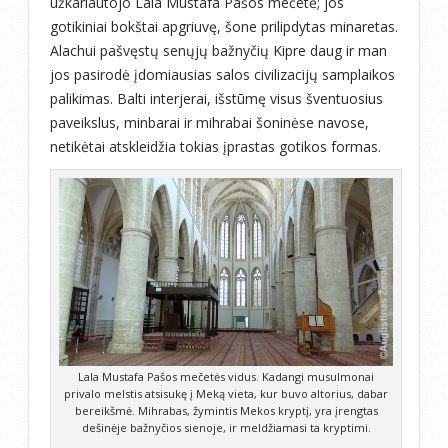
užkariautojo Lala Mustafa Pašos mečetė; jos
gotikiniai bokštai apgriuvę, šone prilipdytas minaretas.
Alachui pašvęstų senųjų bažnyčių Kipre daug ir man
jos pasirodė įdomiausias salos civilizacijų samplaikos
palikimas. Balti interjerai, išstūmę visus šventuosius
paveikslus, minbarai ir mihrabai šoninėse navose,
netikėtai atskleidžia tokias įprastas gotikos formas.
Lala Mustafa Pašos mečetės vidus. Kadangi musulmonai
privalo melstis atsisukę į Meką vieta, kur buvo altorius, dabar
bereikšmė. Mihrabas, žymintis Mekos kryptį, yra įrengtas
dešinėje bažnyčios sienoje, ir meldžiamasi ta kryptimi.