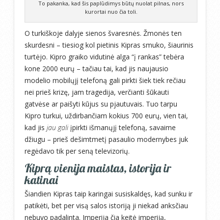
To pakanka, kad šis paplūdimys būtų nuolat pilnas, nors
kurortai nuo čia toli.
O turkiškoje dalyje sienos švaresnės. Žmonės ten
skurdesni – tiesiog kol pietinis Kipras smuko, šiaurinis
turtėjo. Kipro graiko vidutinė alga “į rankas” tebėra
kone 2000 eurų – tačiau tai, kad jis naujausio
modelio mobilųjį telefoną gali pirkti šiek tiek rečiau
nei prieš krizę, jam tragedija, verčianti šūkauti
gatvėse ar paišyti kūjus su pjautuvais. Tuo tarpu
Kipro turkui, uždirbančiam kokius 700 eurų, vien tai,
kad jis
jau gali
įpirkti išmanųjį telefoną, savaime
džiugu – prieš dešimtmetį pasaulio modernybes juk
regėdavo tik per seną televizorių.
Kiprą vienija maistas, istorija ir
katinai
Šiandien Kipras taip karingai susiskaldęs, kad sunku ir
patikėti, bet per visą salos istoriją ji niekad anksčiau
nebuvo padalinta. Imperija čia keitė imperiją,