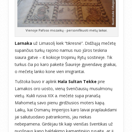
Vienoje Pafoso mozaikų - personifikuoti metų laikai.
Larnaka
už Limasolį kiek “tikresnė”. Didžiąją mečetę
supančius turkų rajono namus nuo jūros teskiria
siaura gatvė – it kokioje tropinių Rytų sostinėje. Tik
turkus čia po karo pakeitė Šiaurėje gyvendavę graikai,
o mečetę lanko kone vien imigrantai.
Tuštoka buvo ir aplink
Hala Sultan Tekke
prie
Larnakos oro uosto, vieną švenčiausių musulmonų
vietų. Kukli rusva XIX a. mečetė supa pranašą
Mahometą savo pienu girdžiusios moters kapą.
Laikų, kai Osmanų Imperijos karo laivai praplaukdami
jai saliutuodavo patrankomis, jau niekas
nebepamena. Girdėjau tik kaip vienišas šventikas už
puošnaus kapo baldakimo kamantinėjo rusaitę, ar ji