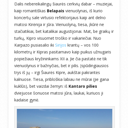
Dalis nebereikalingų šiaurės cerkvių dabar – muziejai,
kaip romantiškas
Belapais
vienuolynas, iš kurio
koncertų sale virtusio refektorijaus kaip ant delno
matosi Kirėnija ir jūra. Vienuolyną, tiesa, įkūrė ne
stačiatikiai, bet katalikai augustijonai. Mat, be graikų ir
turkų, Kipro visuomet troško ir vakariečiai. Nuo
Karpazo pusiasalio iki
Sirijos
krantų – vos 100
kilometrų ir Kipras pasitarnavo kaip puikus užnugaris
popiežiaus kryžininkams XII a. Jie čia pastatė ne tik
vienuolynus ir bažnyčias, bet ir pilis. Įspūdingiausios
trys iš jų – irgi Šiaurės Kipre, aukštai pakrantės
kalnuose. Tiesa, pribloškia labiau ne mūrai (jie gana
kuklūs), bet vaizdai žemyn: iš
Kantaro pilies
dviejuose šonuose matosi jūra, laukai, kuriuos ji
kadaise gynė.