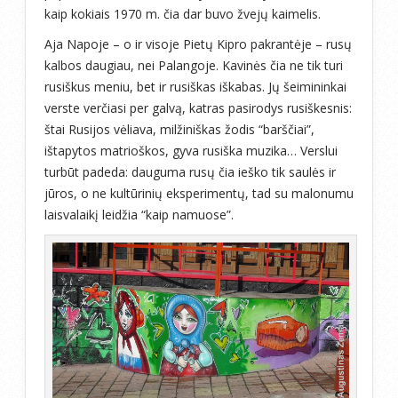
kaip kokiais 1970 m. čia dar buvo žvejų kaimelis.
Aja Napoje – o ir visoje Pietų Kipro pakrantėje – rusų
kalbos daugiau, nei Palangoje. Kavinės čia ne tik turi
rusiškus meniu, bet ir rusiškas iškabas. Jų šeimininkai
verste verčiasi per galvą, katras pasirodys rusiškesnis:
štai Rusijos vėliava, milžiniškas žodis “barščiai”,
ištapytos matrioškos, gyva rusiška muzika… Verslui
turbūt padeda: dauguma rusų čia ieško tik saulės ir
jūros, o ne kultūrinių eksperimentų, tad su malonumu
laisvalaikį leidžia “kaip namuose”.