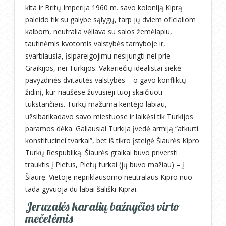
kita ir Britų Imperija 1960 m. savo koloniją Kiprą
paleido tik su galybe sąlygų, tarp jų dviem oficialiom
kalbom, neutralia vėliava su salos žemėlapiu,
tautinėmis kvotomis valstybės tarnyboje ir,
svarbiausia, įsipareigojimu nesijungti nei prie
Graikijos, nei Turkijos. Vakariečių idealistai siekė
pavyzdinės dvitautės valstybės – o gavo konfliktų
židinį, kur riaušėse žuvusieji tuoj skaičiuoti
tūkstančiais. Turkų mažuma kentėjo labiau,
užsibarikadavo savo miestuose ir laikėsi tik Turkijos
paramos dėka. Galiausiai Turkija įvedė armiją “atkurti
konstitucinei tvarkai”, bet iš tikro įsteigė Šiaurės Kipro
Turkų Respubliką. Šiaurės graikai buvo priversti
trauktis į Pietus, Pietų turkai (jų buvo mažiau) – į
Šiaurę. Vietoje nepriklausomo neutralaus Kipro nuo
tada gyvuoja du labai šališki Kiprai.
Jeruzalės karalių bažnyčios virto
mečetėmis