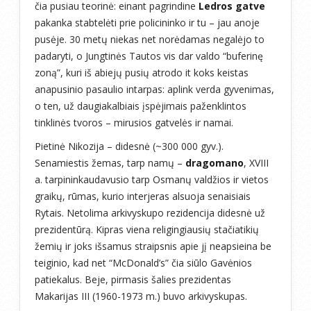
čia pusiau teorinė: einant pagrindine
Ledros gatve
pakanka stabtelėti prie policininko ir tu – jau anoje
pusėje. 30 metų niekas net norėdamas negalėjo to
padaryti, o Jungtinės Tautos vis dar valdo “buferinę
zoną”, kuri iš abiejų pusių atrodo it koks keistas
anapusinio pasaulio intarpas: aplink verda gyvenimas,
o ten, už daugiakalbiais įspėjimais paženklintos
tinklinės tvoros – mirusios gatvelės ir namai.
Pietinė Nikozija – didesnė (~300 000 gyv.).
Senamiestis žemas, tarp namų –
dragomano
, XVIII
a. tarpininkaudavusio tarp Osmanų valdžios ir vietos
graikų, rūmas, kurio interjeras alsuoja senaisiais
Rytais. Netolima arkivyskupo rezidencija didesnė už
prezidentūrą. Kipras viena religingiausių stačiatikių
žemių ir joks išsamus straipsnis apie jį neapsieina be
teiginio, kad net “McDonald’s” čia siūlo Gavėnios
patiekalus. Beje, pirmasis šalies prezidentas
Makarijas III (1960-1973 m.) buvo arkivyskupas.