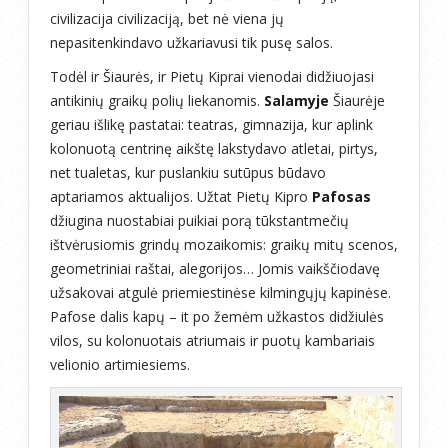
civilizacija civilizaciją, bet nė viena jų
nepasitenkindavo užkariavusi tik pusę salos.
Todėl ir Šiaurės, ir Pietų Kiprai vienodai didžiuojasi
antikinių graikų polių liekanomis.
Salamyje
Šiaurėje
geriau išlikę pastatai: teatras, gimnazija, kur aplink
kolonuotą centrinę aikštę lakstydavo atletai, pirtys,
net tualetas, kur puslankiu sutūpus būdavo
aptariamos aktualijos. Užtat Pietų Kipro
Pafosas
džiugina nuostabiai puikiai porą tūkstantmečių
ištvėrusiomis grindų mozaikomis: graikų mitų scenos,
geometriniai raštai, alegorijos… Jomis vaikščiodavę
užsakovai atgulė priemiestinėse kilmingųjų kapinėse.
Pafose dalis kapų – it po žemėm užkastos didžiulės
vilos, su kolonuotais atriumais ir puotų kambariais
velionio artimiesiems.