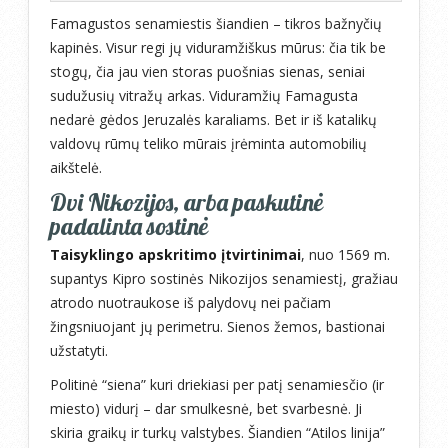
Famagustos senamiestis šiandien – tikros bažnyčių
kapinės. Visur regi jų viduramžiškus mūrus: čia tik be
stogų, čia jau vien storas puošnias sienas, seniai
sudužusių vitražų arkas. Viduramžių Famagusta
nedarė gėdos Jeruzalės karaliams. Bet ir iš katalikų
valdovų rūmų teliko mūrais įrėminta automobilių
aikštelė.
Dvi Nikozijos, arba paskutinė
padalinta sostinė
Taisyklingo apskritimo įtvirtinimai
, nuo 1569 m.
supantys Kipro sostinės Nikozijos senamiestį, gražiau
atrodo nuotraukose iš palydovų nei pačiam
žingsniuojant jų perimetru. Sienos žemos, bastionai
užstatyti.
Politinė “siena” kuri driekiasi per patį senamiesčio (ir
miesto) vidurį – dar smulkesnė, bet svarbesnė. Ji
skiria graikų ir turkų valstybes. Šiandien “Atilos linija”