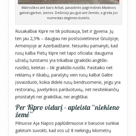
Matrioškos ant baro Arbat, pavadinto pagrindinės Maskvos
gatvės garbei, sienos. Dešinioji jau guli ant žemės, o greta jos
numestas degtinės butelis.
Rusakalbiai Kipre ne tik poilsiauja, bet ir gyvena. Jų
ten jau 2,5% – daugiau nei postsovietinėse Gruzijoje,
Armėnijoje ar Azerbaidžane. Nesunku pamanyti, kad
rusų kalba Pietų Kipre net tapo oficialia: dauguma
užrašų turistams yra trikalbiai (graikiški-angliški-
rusiški), keletas – tik graikiški-rusiški. Pasitaiko net
reklamų ir iškabų, parašytų vien rusų kalba! Galite
įsivaizduoti, kokia didelė rusų bendruomenė, jeigu yra
restoranų, juvelyrikos parduotuvių, net nesiteikiančių
prisistatyti nei graikiškai, nei angliškai.
Per Kipro vidurį – apleista “niekieno
žemė”
Pilnuose Aja Napos paplūdimiuose ir baruose sunkiai
galėtum suvokti, kad vos už 8 niekingų kilometrų