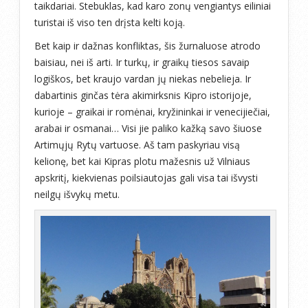
taikdariai. Stebuklas, kad karo zonų vengiantys eiliniai
turistai iš viso ten drįsta kelti koją.
Bet kaip ir dažnas konfliktas, šis žurnaluose atrodo
baisiau, nei iš arti. Ir turkų, ir graikų tiesos savaip
logiškos, bet kraujo vardan jų niekas nebelieja. Ir
dabartinis ginčas tėra akimirksnis Kipro istorijoje,
kurioje – graikai ir romėnai, kryžininkai ir venecijiečiai,
arabai ir osmanai… Visi jie paliko kažką savo šiuose
Artimųjų Rytų vartuose. Aš tam paskyriau visą
kelionę, bet kai Kipras plotu mažesnis už Vilniaus
apskritį, kiekvienas poilsiautojas gali visa tai išvysti
neilgų išvykų metu.