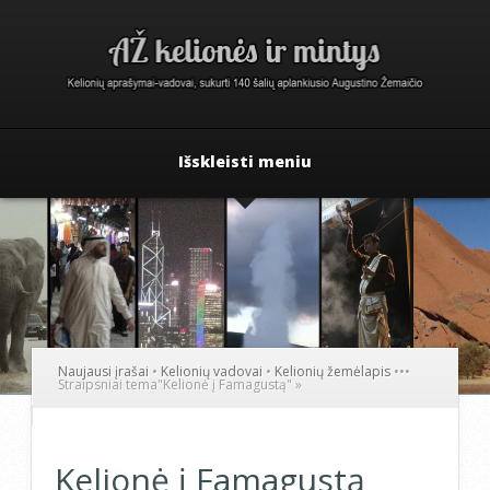
Išskleisti meniu
Naujausi įrašai
•
Kelionių vadovai
•
Kelionių žemėlapis
•
•
•
Straipsniai tema
"
Kelionė į Famagustą"
»
Kelionė į Famagustą