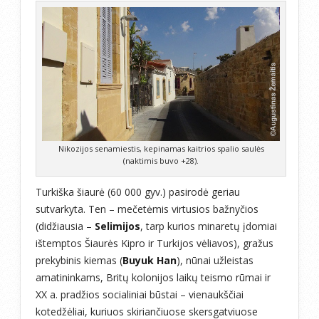
Nikozijos senamiestis, kepinamas kaitrios spalio saulės
(naktimis buvo +28).
Turkiška šiaurė (60 000 gyv.) pasirodė geriau
sutvarkyta. Ten – mečetėmis virtusios bažnyčios
(didžiausia –
Selimijos
, tarp kurios minaretų įdomiai
ištemptos Šiaurės Kipro ir Turkijos vėliavos), gražus
prekybinis kiemas (
Buyuk Han
), nūnai užleistas
amatininkams, Britų kolonijos laikų teismo rūmai ir
XX a. pradžios socialiniai būstai – vienaukščiai
kotedžėliai, kuriuos skiriančiuose skersgatviuose