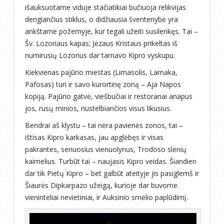
išauksuotame viduje stačiatikiai bučiuoja relikvijas
dengiančius stiklus, o didžiausia šventenybė yra
ankštame požemyje, kur tegali užeiti susilenkęs. Tai –
Šv. Lozoriaus kapas; Jėzaus Kristaus prikeltas iš
numirusių Lozorius dar tarnavo Kipro vyskupu.
Kiekvienas pajūrio miestas (Limasolis, Larnaka,
Pafosas) turi ir savo kurortinę zoną – Aja Napos
kopiją. Pajūrio gatvė, viešbučiai ir restoranai anapus
jos, rusų minios, nustelbiančios visus likusius.
Bendrai aš klystu – tai nėra pavienės zonos, tai –
ištisas Kipro karkasas, jau apglėbęs ir visas
pakrantes, senuosius vienuolynus, Trodoso slėnių
kaimelius. Turbūt tai – naujasis Kipro veidas. Šiandien
dar tik Pietų Kipro – bet galbūt ateityje jis pasiglemš ir
Šiaurės Dipkarpazo užeigą, kurioje dar buvome
vieninteliai nevietiniai, ir Auksinio smėlio paplūdimį.