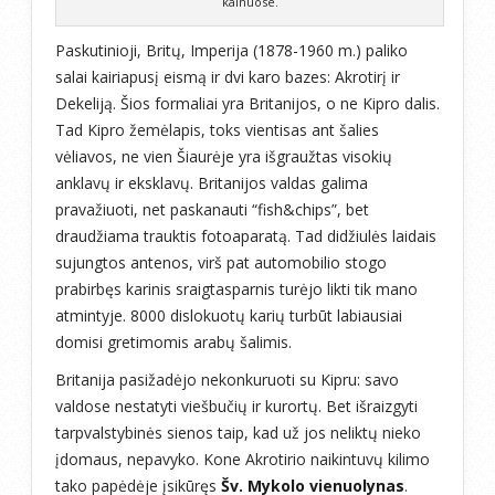
kalnuose.
Paskutinioji, Britų, Imperija (1878-1960 m.) paliko
salai kairiapusį eismą ir dvi karo bazes: Akrotirį ir
Dekeliją. Šios formaliai yra Britanijos, o ne Kipro dalis.
Tad Kipro žemėlapis, toks vientisas ant šalies
vėliavos, ne vien Šiaurėje yra išgraužtas visokių
anklavų ir eksklavų. Britanijos valdas galima
pravažiuoti, net paskanauti “fish&chips”, bet
draudžiama trauktis fotoaparatą. Tad didžiulės laidais
sujungtos antenos, virš pat automobilio stogo
prabirbęs karinis sraigtasparnis turėjo likti tik mano
atmintyje. 8000 dislokuotų karių turbūt labiausiai
domisi gretimomis arabų šalimis.
Britanija pasižadėjo nekonkuruoti su Kipru: savo
valdose nestatyti viešbučių ir kurortų. Bet išraizgyti
tarpvalstybinės sienos taip, kad už jos neliktų nieko
įdomaus, nepavyko. Kone Akrotirio naikintuvų kilimo
tako papėdėje įsikūręs
Šv. Mykolo vienuolynas
.