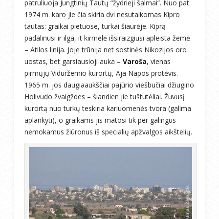
patruliuoja Jungtinių Tautų “žydrieji šalmai”. Nuo pat
1974 m. karo jie čia skiria dvi nesutaikomas Kipro
tautas: graikai pietuose, turkai šiaurėje. Kiprą
padalinusi ir ilga, it kirmėlė išsiraizgiusi apleista žemė
– Atilos linija. Joje trūnija net sostinės Nikozijos oro
uostas, bet garsiausioji auka –
Varoša
, vienas
pirmųjų Viduržemio kurortų, Aja Napos protėvis.
1965 m. jos daugiaaukščiai pajūrio viešbučiai džiugino
Holivudo žvaigždes – šiandien jie tuštutėliai. Žuvusį
kurortą nuo turkų teskiria kariuomenės tvora (galima
aplankyti), o graikams jis matosi tik per galingus
nemokamus žiūronus iš specialių apžvalgos aikštelių.