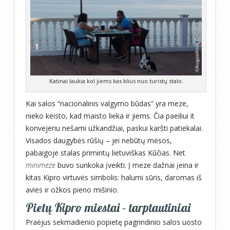
Katinai laukia kol jiems kas klius nuo turistų stalo.
Kai salos “nacionalinis valgymo būdas” yra meze,
nieko keisto, kad maisto lieka ir jiems. Čia paeiliui it
konvejeriu nešami užkandžiai, paskui karšti patiekalai.
Visados daugybės rūšių – jei nebūtų mėsos,
pabaigoje stalas primintų lietuviškas Kūčias. Net
minimeze
buvo sunkoka įveikti. Į meze dažnai įeina ir
kitas Kipro virtuvės simbolis: halumi sūris, daromas iš
avies ir ožkos pieno mišinio.
Pietų Kipro miestai – tarptautiniai
Praėjus sekmadienio popietę pagrindinio salos uosto