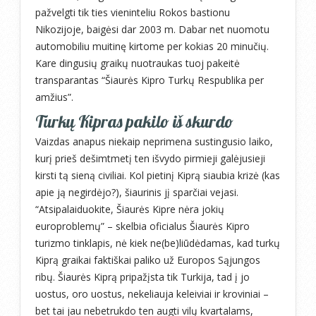
pažvelgti tik ties vieninteliu Rokos bastionu
Nikozijoje, baigėsi dar 2003 m. Dabar net nuomotu
automobiliu muitinę kirtome per kokias 20 minučių.
Kare dingusių graikų nuotraukas tuoj pakeitė
transparantas “Šiaurės Kipro Turkų Respublika per
amžius”.
Turkų Kipras pakilo iš skurdo
Vaizdas anapus niekaip neprimena sustingusio laiko,
kurį prieš dešimtmetį ten išvydo pirmieji galėjusieji
kirsti tą sieną civiliai. Kol pietinį Kiprą siaubia krizė (kas
apie ją negirdėjo?), šiaurinis jį sparčiai vejasi.
“Atsipalaiduokite, Šiaurės Kipre nėra jokių
europroblemų” – skelbia oficialus Šiaurės Kipro
turizmo tinklapis, nė kiek ne(be)liūdėdamas, kad turkų
Kiprą graikai faktiškai paliko už Europos Sąjungos
ribų. Šiaurės Kiprą pripažįsta tik Turkija, tad į jo
uostus, oro uostus, nekeliauja keleiviai ir kroviniai –
bet tai jau nebetrukdo ten augti vilų kvartalams,