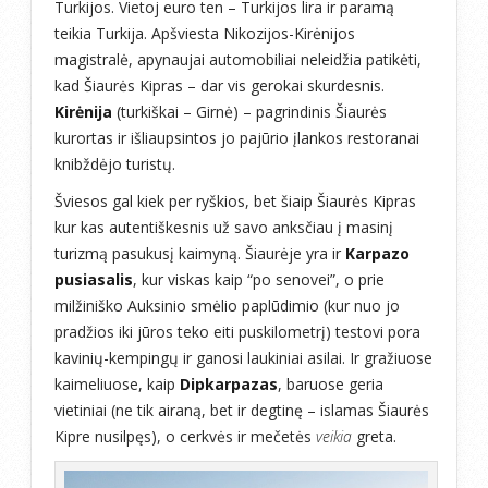
Turkijos. Vietoj euro ten – Turkijos lira ir paramą
teikia Turkija. Apšviesta Nikozijos-Kirėnijos
magistralė, apynaujai automobiliai neleidžia patikėti,
kad Šiaurės Kipras – dar vis gerokai skurdesnis.
Kirėnija
(turkiškai – Girnė) – pagrindinis Šiaurės
kurortas ir išliaupsintos jo pajūrio įlankos restoranai
knibždėjo turistų.
Šviesos gal kiek per ryškios, bet šiaip Šiaurės Kipras
kur kas autentiškesnis už savo anksčiau į masinį
turizmą pasukusį kaimyną. Šiaurėje yra ir
Karpazo
pusiasalis
, kur viskas kaip “po senovei”, o prie
milžiniško Auksinio smėlio paplūdimio (kur nuo jo
pradžios iki jūros teko eiti puskilometrį) testovi pora
kavinių-kempingų ir ganosi laukiniai asilai. Ir gražiuose
kaimeliuose, kaip
Dipkarpazas
, baruose geria
vietiniai (ne tik airaną, bet ir degtinę – islamas Šiaurės
Kipre nusilpęs), o cerkvės ir mečetės
veikia
greta.