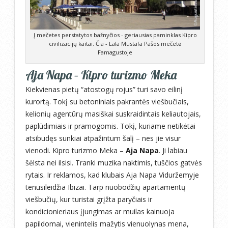
Į mečetes perstatytos bažnyčios - geriausias paminklas Kipro
civilizacijų kaitai. Čia - Lala Mustafa Pašos mečetė
Famagustoje
Aja Napa – Kipro turizmo Meka
Kiekvienas pietų “atostogų rojus” turi savo eilinį
kurortą. Tokį su betoniniais pakrantės viešbučiais,
kelionių agentūrų masiškai suskraidintais keliautojais,
paplūdimiais ir pramogomis. Tokį, kuriame netikėtai
atsibudęs sunkiai atpažintum šalį – nes jie visur
vienodi. Kipro turizmo Meka –
Aja Napa
. Ji labiau
šėlsta nei ilsisi. Tranki muzika naktimis, tuščios gatvės
rytais. Ir reklamos, kad klubais Aja Napa Viduržemyje
tenusileidžia Ibizai. Tarp nuobodžių apartamentų
viešbučių, kur turistai grįžta paryčiais ir
kondicionieriaus įjungimas ar muilas kainuoja
papildomai, vienintelis mažytis vienuolynas mena,