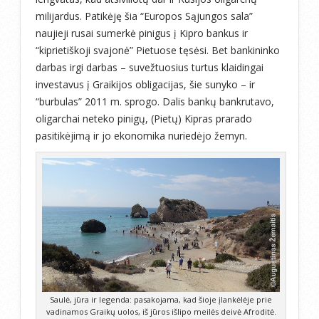
milijardus. Patikėję šia “Europos Sąjungos sala”
naujieji rusai sumerkė pinigus į Kipro bankus ir
“kiprietiškoji svajonė” Pietuose tęsėsi. Bet bankininko
darbas irgi darbas – suvežtuosius turtus klaidingai
investavus į Graikijos obligacijas, šie sunyko – ir
“burbulas” 2011 m. sprogo. Dalis bankų bankrutavo,
oligarchai neteko pinigų, (Pietų) Kipras prarado
pasitikėjimą ir jo ekonomika nuriedėjo žemyn.
Saulė, jūra ir legenda: pasakojama, kad šioje įlankėlėje prie
vadinamos Graikų uolos, iš jūros išlipo meilės deivė Afroditė.