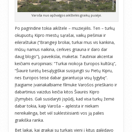
Varoša nuo apžvalgos aikštelės graikų pusėje.
Po pagrindine tokia aikštele – muziejėlis. Ten – turkų
okupuotų Kipro miestų sąrašai, vaikų piešiniai ir
eilėraštukai (“Brangieji broliai, turkai mus vis kankina,
mūsų namus naikina, cerkves griauna ir daro dar
daug blogo”), paveikslai, maketai. Tautiniai akcentai
keičiami europiniais: “Turkai niokoja Europos kultūrą”,
“Šiaurė turėtų besąlygiškai susijungti su Pietų Kipru,
nes Europos teisė dabar garantuoja visų lygybę”.
Įtaigiame įvairiakalbiame filmuke Varošos prieškario ir
dabartinius vaizdus keičia kitos Šiaurės Kipro
įžymybės. Gali susidaryti įspūdį, kad visa turkų žemė
dabar tokia, kaip Varoša – apleista ir niekam
nereikalinga, bet vėl suklestėsianti vos ją palies
graikiška ranka.
Bet laikai, kai graikai su turkais vieni į kitus galėdavo