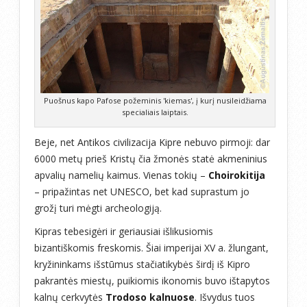
Puošnus kapo Pafose požeminis 'kiemas', į kurį nusileidžiama
specialiais laiptais.
Beje, net Antikos civilizacija Kipre nebuvo pirmoji: dar
6000 metų prieš Kristų čia žmonės statė akmeninius
apvalių namelių kaimus. Vienas tokių –
Choirokitija
– pripažintas net UNESCO, bet kad suprastum jo
grožį turi mėgti archeologiją.
Kipras tebesigėri ir geriausiai išlikusiomis
bizantiškomis freskomis. Šiai imperijai XV a. žlungant,
kryžininkams išstūmus stačiatikybės širdį iš Kipro
pakrantės miestų, puikiomis ikonomis buvo ištapytos
kalnų cerkvytės
Trodoso kalnuose
. Išvydus tuos