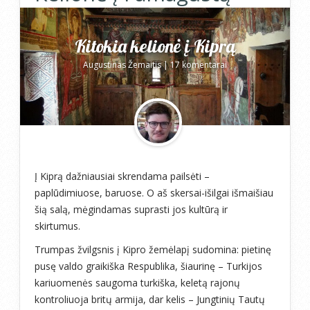
Kitokia kelionė į Kiprą
Augustinas Žemaitis
|
17 komentarai
Į Kiprą dažniausiai skrendama pailsėti –
paplūdimiuose, baruose. O aš skersai-išilgai išmaišiau
šią salą, mėgindamas suprasti jos kultūrą ir
skirtumus.
Trumpas žvilgsnis į Kipro žemėlapį sudomina: pietinę
pusę valdo graikiška Respublika, šiaurinę – Turkijos
kariuomenės saugoma turkiška, keletą rajonų
kontroliuoja britų armija, dar kelis – Jungtinių Tautų