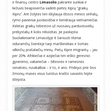
ir finansų centro
Limasolio
pakrante sunkiai ir
liežuvis beapsiverčia vadinti pietinį Kiprą “graikų
Kipru”. Ant žolytės ten iškylauja ištisos minios sinhalų,
rymo pavieniai juodaodžiai ir bendrauja vietnamiečiai.
Keletas graikų tebestovi už nuosavų parduotuvėlių
prekystalių it koks rekvizitas. Jie paskęsta
šiuolaikiniame Limasolyje it šarvuoti riteriai
viduramžių šventėje tarp marškinėliais ir šortais
vilkinčių prašalaičių minių. Pietų Kipre imigrantų – jau
per 20%. Afrikiečiai ir azijiečiai ten ieško geresnio
gyvenimo, vakariečiai – šiltesnės ir ramesnės
senatvės, rusakalbiai – ir to, ir ano. Pridėjus prie šios
žmonių masės visus turistus krašto savastis tirpte
ištirpsta.