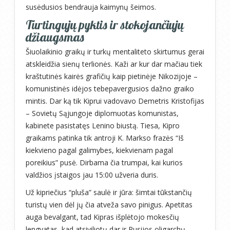
susėdusios bendrauja kaimynų šeimos.
Turtingųjų pyktis ir stokojančiųjų
džiaugsmas
Šiuolaikinio graikų ir turkų mentaliteto skirtumus gerai
atskleidžia sienų terlionės. Kaži ar kur dar mačiau tiek
kraštutinės kairės grafičių kaip pietinėje Nikozijoje –
komunistinės idėjos tebepavergusios dažno graiko
mintis. Dar ką tik Kiprui vadovavo Demetris Kristofijas
– Sovietų Sąjungoje diplomuotas komunistas,
kabinete pasistatęs Lenino biustą. Tiesa, Kipro
graikams patinka tik antroji K. Markso frazės “Iš
kiekvieno pagal galimybes, kiekvienam pagal
poreikius” pusė. Dirbama čia trumpai, kai kurios
valdžios įstaigos jau 15:00 užveria duris.
Už kipriečius “pluša” saulė ir jūra: šimtai tūkstančių
turistų vien dėl jų čia atveža savo pinigus. Apetitas
auga bevalgant, tad Kipras išplėtojo mokesčių
lengvatas, kad atsiviliotų dar ir Rusijos oligarchų