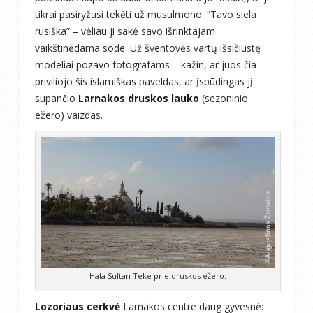
tikrai pasiryžusi tekėti už musulmono. “Tavo siela
rusiška” – vėliau ji sakė savo išrinktajam
vaikštinėdama sode. Už šventovės vartų išsičiustę
modeliai pozavo fotografams – kažin, ar juos čia
priviliojo šis islamiškas paveldas, ar įspūdingas jį
supančio
Larnakos druskos lauko
(sezoninio
ežero) vaizdas.
Hala Sultan Teke prie druskos ežero.
Lozoriaus cerkvė
Larnakos centre daug gyvesnė: