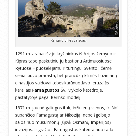
Kantaro pilies vaizdas.
1291 m. arabai išvijo kryžininkus iš Azijos žemyno ir
Kipras tapo paskutiniu jų bastionu Artimuosiuose
Rytuose – puoselėjamu ir turtingu. Šventoji žemė
seniai buvo prarasta, bet prancūzų kilmės Luzinjanų
dinastijos valdovai tebesikarūnuodavo Jeruzalės
karaliais
Famagustos
Šv. Mykolo katedroje,
pastatytoje pagal Reimso modelį.
1571 m. jau nė galingos italų inžinierių sienos, iki šiol
supančios Famagustą ar Nikoziją, nebeišgelbėjo
salos nuo musulmonų (šįsyk Osmanų Imperijos)
invazijos. Ir gražioji Famagustos katedra nuo tada –