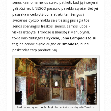
senus kaimo namelius sunku patikėti, kad jų interjerai
gali būti net UNESCO pasaulio paveldo sąraše. Bet jei
pasiseka ir cerkvytė būna atrakinta, įžengus į
svetainės dydžio maldų salę tiesiog prislegia tos
senos spalvingos freskos: sienos, žemos lubos –
viskas ištapyta. Trodose išsibarstę ir vienuolynai,
tokie kaip turtingasis
Kykoso
,
Jono Lampadisto
su
triguba cerkve slėnio dugne ar
Omodoso
, nūnai
paskendęs tarp parduotuvių.
Pedulo kalnų kaimo Šv. Mykolo cerkvės maldų salė Trodoso