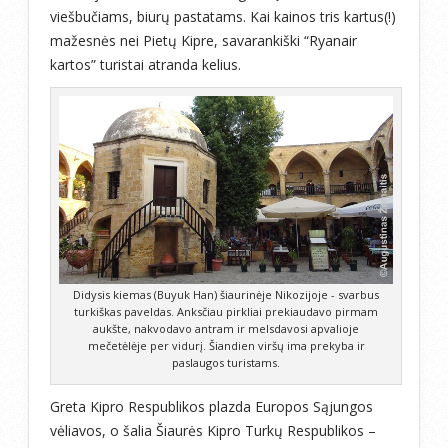
viešbučiams, biurų pastatams. Kai kainos tris kartus(!)
mažesnės nei Pietų Kipre, savarankiški “Ryanair
kartos” turistai atranda kelius.
Didysis kiemas (Buyuk Han) šiaurinėje Nikozijoje - svarbus
turkiškas paveldas. Anksčiau pirkliai prekiaudavo pirmam
aukšte, nakvodavo antram ir melsdavosi apvalioje
mečetėlėje per vidurį. Šiandien viršų ima prekyba ir
paslaugos turistams.
Greta Kipro Respublikos plazda Europos Sąjungos
vėliavos, o šalia Šiaurės Kipro Turkų Respublikos –