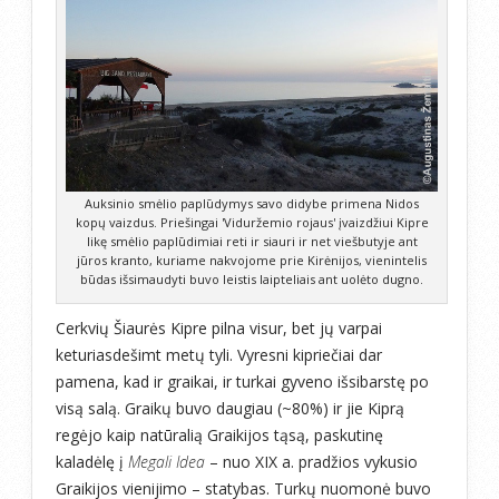
Auksinio smėlio paplūdymys savo didybe primena Nidos
kopų vaizdus. Priešingai 'Viduržemio rojaus' įvaizdžiui Kipre
likę smėlio paplūdimiai reti ir siauri ir net viešbutyje ant
jūros kranto, kuriame nakvojome prie Kirėnijos, vienintelis
būdas išsimaudyti buvo leistis laipteliais ant uolėto dugno.
Cerkvių Šiaurės Kipre pilna visur, bet jų varpai
keturiasdešimt metų tyli. Vyresni kipriečiai dar
pamena, kad ir graikai, ir turkai gyveno išsibarstę po
visą salą. Graikų buvo daugiau (~80%) ir jie Kiprą
regėjo kaip natūralią Graikijos tąsą, paskutinę
kaladėlę į
Megali Idea
– nuo XIX a. pradžios vykusio
Graikijos vienijimo – statybas. Turkų nuomonė buvo