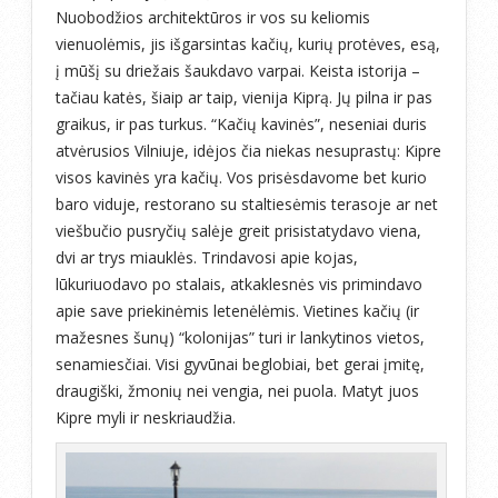
Nuobodžios architektūros ir vos su keliomis
vienuolėmis, jis išgarsintas kačių, kurių protėves, esą,
į mūšį su driežais šaukdavo varpai. Keista istorija –
tačiau katės, šiaip ar taip, vienija Kiprą. Jų pilna ir pas
graikus, ir pas turkus. “Kačių kavinės”, neseniai duris
atvėrusios Vilniuje, idėjos čia niekas nesuprastų: Kipre
visos kavinės yra kačių. Vos prisėsdavome bet kurio
baro viduje, restorano su staltiesėmis terasoje ar net
viešbučio pusryčių salėje greit prisistatydavo viena,
dvi ar trys miauklės. Trindavosi apie kojas,
lūkuriuodavo po stalais, atkaklesnės vis primindavo
apie save priekinėmis letenėlėmis. Vietines kačių (ir
mažesnes šunų) “kolonijas” turi ir lankytinos vietos,
senamiesčiai. Visi gyvūnai beglobiai, bet gerai įmitę,
draugiški, žmonių nei vengia, nei puola. Matyt juos
Kipre myli ir neskriaudžia.