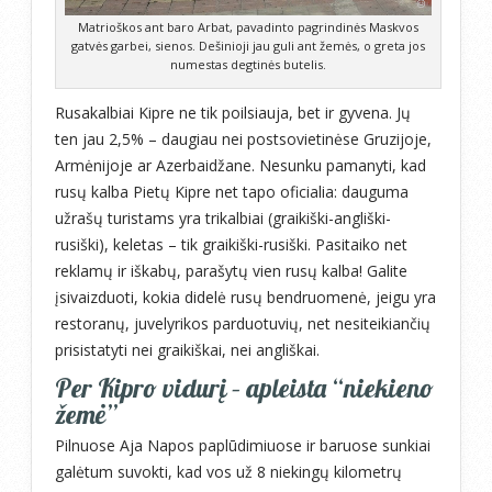
Matrioškos ant baro Arbat, pavadinto pagrindinės Maskvos
gatvės garbei, sienos. Dešinioji jau guli ant žemės, o greta jos
numestas degtinės butelis.
Rusakalbiai Kipre ne tik poilsiauja, bet ir gyvena. Jų
ten jau 2,5% – daugiau nei postsovietinėse Gruzijoje,
Armėnijoje ar Azerbaidžane. Nesunku pamanyti, kad
rusų kalba Pietų Kipre net tapo oficialia: dauguma
užrašų turistams yra trikalbiai (graikiški-angliški-
rusiški), keletas – tik graikiški-rusiški. Pasitaiko net
reklamų ir iškabų, parašytų vien rusų kalba! Galite
įsivaizduoti, kokia didelė rusų bendruomenė, jeigu yra
restoranų, juvelyrikos parduotuvių, net nesiteikiančių
prisistatyti nei graikiškai, nei angliškai.
Per Kipro vidurį – apleista “niekieno
žemė”
Pilnuose Aja Napos paplūdimiuose ir baruose sunkiai
galėtum suvokti, kad vos už 8 niekingų kilometrų