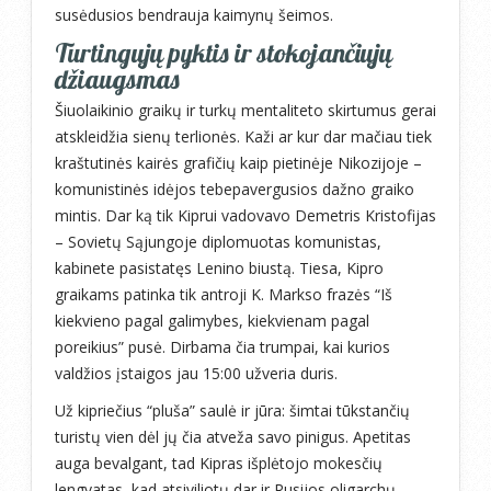
susėdusios bendrauja kaimynų šeimos.
Turtingųjų pyktis ir stokojančiųjų
džiaugsmas
Šiuolaikinio graikų ir turkų mentaliteto skirtumus gerai
atskleidžia sienų terlionės. Kaži ar kur dar mačiau tiek
kraštutinės kairės grafičių kaip pietinėje Nikozijoje –
komunistinės idėjos tebepavergusios dažno graiko
mintis. Dar ką tik Kiprui vadovavo Demetris Kristofijas
– Sovietų Sąjungoje diplomuotas komunistas,
kabinete pasistatęs Lenino biustą. Tiesa, Kipro
graikams patinka tik antroji K. Markso frazės “Iš
kiekvieno pagal galimybes, kiekvienam pagal
poreikius” pusė. Dirbama čia trumpai, kai kurios
valdžios įstaigos jau 15:00 užveria duris.
Už kipriečius “pluša” saulė ir jūra: šimtai tūkstančių
turistų vien dėl jų čia atveža savo pinigus. Apetitas
auga bevalgant, tad Kipras išplėtojo mokesčių
lengvatas, kad atsiviliotų dar ir Rusijos oligarchų