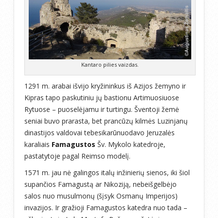
Kantaro pilies vaizdas.
1291 m. arabai išvijo kryžininkus iš Azijos žemyno ir
Kipras tapo paskutiniu jų bastionu Artimuosiuose
Rytuose – puoselėjamu ir turtingu. Šventoji žemė
seniai buvo prarasta, bet prancūzų kilmės Luzinjanų
dinastijos valdovai tebesikarūnuodavo Jeruzalės
karaliais
Famagustos
Šv. Mykolo katedroje,
pastatytoje pagal Reimso modelį.
1571 m. jau nė galingos italų inžinierių sienos, iki šiol
supančios Famagustą ar Nikoziją, nebeišgelbėjo
salos nuo musulmonų (šįsyk Osmanų Imperijos)
invazijos. Ir gražioji Famagustos katedra nuo tada –