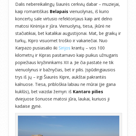
Dalis nebereikalingų šiaurės cerkvių dabar – muziejai,
kaip romantiškas
Belapais
vienuolynas, iš kurio
koncertų sale virtusio refektorijaus kaip ant delno
matosi Kirėnija ir jūra. Vienuolyną, tiesa, įkūrė ne
stačiatikiai, bet katalikai augustijonai. Mat, be graikų ir
turkų, Kipro visuomet troško ir vakariečiai. Nuo
Karpazo pusiasalio iki
Sirijos
krantų – vos 100
kilometrų ir Kipras pasitarnavo kaip puikus užnugaris
popiežiaus kryžininkams XII a. Jie čia pastatė ne tik
vienuolynus ir bažnyčias, bet ir pilis. Įspūdingiausios
trys iš jų – irgi Šiaurės Kipre, aukštai pakrantės
kalnuose. Tiesa, pribloškia labiau ne mūrai (jie gana
kuklūs), bet vaizdai žemyn: iš
Kantaro pilies
dviejuose šonuose matosi jūra, laukai, kuriuos ji
kadaise gynė.