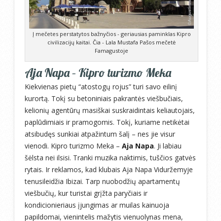
Į mečetes perstatytos bažnyčios - geriausias paminklas Kipro
civilizacijų kaitai. Čia - Lala Mustafa Pašos mečetė
Famagustoje
Aja Napa – Kipro turizmo Meka
Kiekvienas pietų “atostogų rojus” turi savo eilinį
kurortą. Tokį su betoniniais pakrantės viešbučiais,
kelionių agentūrų masiškai suskraidintais keliautojais,
paplūdimiais ir pramogomis. Tokį, kuriame netikėtai
atsibudęs sunkiai atpažintum šalį – nes jie visur
vienodi. Kipro turizmo Meka –
Aja Napa
. Ji labiau
šėlsta nei ilsisi. Tranki muzika naktimis, tuščios gatvės
rytais. Ir reklamos, kad klubais Aja Napa Viduržemyje
tenusileidžia Ibizai. Tarp nuobodžių apartamentų
viešbučių, kur turistai grįžta paryčiais ir
kondicionieriaus įjungimas ar muilas kainuoja
papildomai, vienintelis mažytis vienuolynas mena,