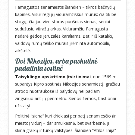
Famagustos senamiestis šiandien – tikros bažnyčių
kapinės. Visur regi jų viduramžiškus mūrus: čia tik be
stogų, čia jau vien storas puošnias sienas, seniai
sudužusių vitražų arkas. Viduramžių Famagusta
nedarė gėdos Jeruzalės karaliams. Bet ir iš katalikų
valdovų rūmų teliko mūrais įrėminta automobilių
aikštelė.
Dvi Nikozijos, arba paskutinė
padalinta sostinė
Taisyklingo apskritimo įtvirtinimai
, nuo 1569 m.
supantys Kipro sostinės Nikozijos senamiestį, gražiau
atrodo nuotraukose iš palydovų nei pačiam
žingsniuojant jų perimetru. Sienos žemos, bastionai
užstatyti.
Politinė “siena” kuri driekiasi per patį senamiesčio (ir
miesto) vidurį – dar smulkesnė, bet svarbesnė. Ji
skiria graikų ir turkų valstybes. Šiandien “Atilos linija”