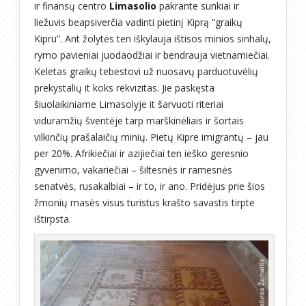
ir finansų centro
Limasolio
pakrante sunkiai ir
liežuvis beapsiverčia vadinti pietinį Kiprą “graikų
Kipru”. Ant žolytės ten iškylauja ištisos minios sinhalų,
rymo pavieniai juodaodžiai ir bendrauja vietnamiečiai.
Keletas graikų tebestovi už nuosavų parduotuvėlių
prekystalių it koks rekvizitas. Jie paskęsta
šiuolaikiniame Limasolyje it šarvuoti riteriai
viduramžių šventėje tarp marškinėliais ir šortais
vilkinčių prašalaičių minių. Pietų Kipre imigrantų – jau
per 20%. Afrikiečiai ir azijiečiai ten ieško geresnio
gyvenimo, vakariečiai – šiltesnės ir ramesnės
senatvės, rusakalbiai – ir to, ir ano. Pridėjus prie šios
žmonių masės visus turistus krašto savastis tirpte
ištirpsta.