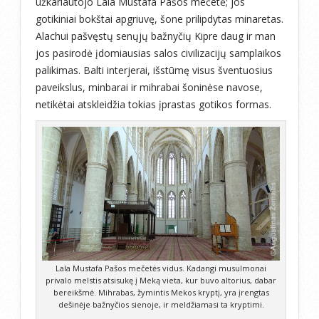
užkariautojo Lala Mustafa Pašos mečetė; jos
gotikiniai bokštai apgriuvę, šone prilipdytas minaretas.
Alachui pašvęstų senųjų bažnyčių Kipre daug ir man
jos pasirodė įdomiausias salos civilizacijų samplaikos
palikimas. Balti interjerai, išstūmę visus šventuosius
paveikslus, minbarai ir mihrabai šoninėse navose,
netikėtai atskleidžia tokias įprastas gotikos formas.
Lala Mustafa Pašos mečetės vidus. Kadangi musulmonai
privalo melstis atsisukę į Meką vieta, kur buvo altorius, dabar
bereikšmė. Mihrabas, žymintis Mekos kryptį, yra įrengtas
dešinėje bažnyčios sienoje, ir meldžiamasi ta kryptimi.