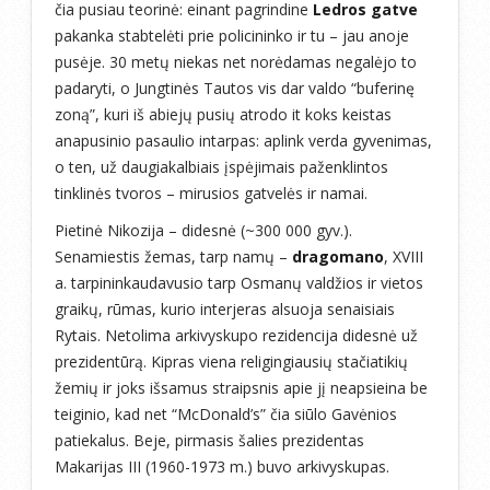
čia pusiau teorinė: einant pagrindine
Ledros gatve
pakanka stabtelėti prie policininko ir tu – jau anoje
pusėje. 30 metų niekas net norėdamas negalėjo to
padaryti, o Jungtinės Tautos vis dar valdo “buferinę
zoną”, kuri iš abiejų pusių atrodo it koks keistas
anapusinio pasaulio intarpas: aplink verda gyvenimas,
o ten, už daugiakalbiais įspėjimais paženklintos
tinklinės tvoros – mirusios gatvelės ir namai.
Pietinė Nikozija – didesnė (~300 000 gyv.).
Senamiestis žemas, tarp namų –
dragomano
, XVIII
a. tarpininkaudavusio tarp Osmanų valdžios ir vietos
graikų, rūmas, kurio interjeras alsuoja senaisiais
Rytais. Netolima arkivyskupo rezidencija didesnė už
prezidentūrą. Kipras viena religingiausių stačiatikių
žemių ir joks išsamus straipsnis apie jį neapsieina be
teiginio, kad net “McDonald’s” čia siūlo Gavėnios
patiekalus. Beje, pirmasis šalies prezidentas
Makarijas III (1960-1973 m.) buvo arkivyskupas.