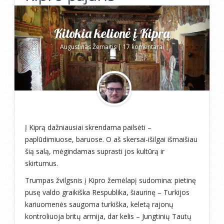
Kitokia kelionė į Kiprą
Augustinas Žemaitis
|
17 komentarai
Į Kiprą dažniausiai skrendama pailsėti –
paplūdimiuose, baruose. O aš skersai-išilgai išmaišiau
šią salą, mėgindamas suprasti jos kultūrą ir
skirtumus.
Trumpas žvilgsnis į Kipro žemėlapį sudomina: pietinę
pusę valdo graikiška Respublika, šiaurinę – Turkijos
kariuomenės saugoma turkiška, keletą rajonų
kontroliuoja britų armija, dar kelis – Jungtinių Tautų