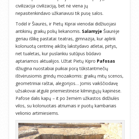
civilizacija civilizaciją, bet nė viena jų
nepasitenkindavo užkariavusi tik pusę salos.
Todėl ir Šiaurės, ir Pietų Kiprai vienodai didžiuojasi
antikinių graikų polių liekanomis.
Salamyje
Šiaurėje
geriau išlikę pastatai: teatras, gimnazija, kur aplink
kolonuotą centrinę aikštę lakstydavo atletai, pirtys,
net tualetas, kur puslankiu sutūpus būdavo
aptariamos aktualijos. Užtat Pietų Kipro
Pafosas
džiugina nuostabiai puikiai porą tūkstantmečių
ištvėrusiomis grindų mozaikomis: graikų mitų scenos,
geometriniai raštai, alegorijos… Jomis vaikščiodavę
užsakovai atgulė priemiestinėse kilmingųjų kapinėse.
Pafose dalis kapų – it po žemėm užkastos didžiulės
vilos, su kolonuotais atriumais ir puotų kambariais
velionio artimiesiems.