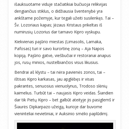
išauksuotame viduje stačiatikiai bučiuoja relikvijas
dengiančius stiklus, o didžiausia šventenybė yra
ankštame požemyje, kur tegali užeiti susilenkęs. Tai –
Šv. Lozoriaus kapas; Jėzaus Kristaus prikeltas iš
numirusių Lozorius dar tarnavo Kipro vyskupu.
Kiekvienas pajūrio miestas (Limasolis, Larnaka,
Pafosas) turi ir savo kurortinę zoną – Aja Napos
kopiją. Pajūrio gatvė, viešbučiai ir restoranai anapus
jos, rusų minios, nustelbiančios visus likusius.
Bendrai aš klystu – tai nėra pavienės zonos, tai –
ištisas Kipro karkasas, jau apglėbęs ir visas
pakrantes, senuosius vienuolynus, Trodoso slėnių
kaimelius. Turbūt tai – naujasis Kipro veidas. Šiandien
dar tik Pietų Kipro – bet galbūt ateityje jis pasiglemš ir
Šiaurės Dipkarpazo užeigą, kurioje dar buvome
vieninteliai nevietiniai, ir Auksinio smėlio paplūdimį.