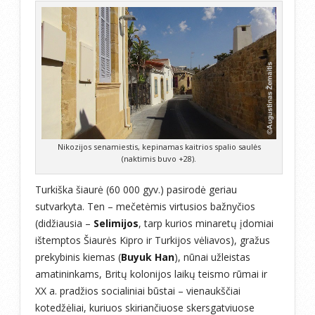
Nikozijos senamiestis, kepinamas kaitrios spalio saulės
(naktimis buvo +28).
Turkiška šiaurė (60 000 gyv.) pasirodė geriau
sutvarkyta. Ten – mečetėmis virtusios bažnyčios
(didžiausia –
Selimijos
, tarp kurios minaretų įdomiai
ištemptos Šiaurės Kipro ir Turkijos vėliavos), gražus
prekybinis kiemas (
Buyuk Han
), nūnai užleistas
amatininkams, Britų kolonijos laikų teismo rūmai ir
XX a. pradžios socialiniai būstai – vienaukščiai
kotedžėliai, kuriuos skiriančiuose skersgatviuose