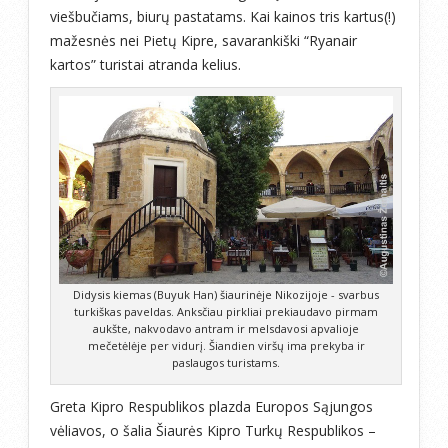
viešbučiams, biurų pastatams. Kai kainos tris kartus(!)
mažesnės nei Pietų Kipre, savarankiški “Ryanair
kartos” turistai atranda kelius.
Didysis kiemas (Buyuk Han) šiaurinėje Nikozijoje - svarbus
turkiškas paveldas. Anksčiau pirkliai prekiaudavo pirmam
aukšte, nakvodavo antram ir melsdavosi apvalioje
mečetėlėje per vidurį. Šiandien viršų ima prekyba ir
paslaugos turistams.
Greta Kipro Respublikos plazda Europos Sąjungos
vėliavos, o šalia Šiaurės Kipro Turkų Respublikos –