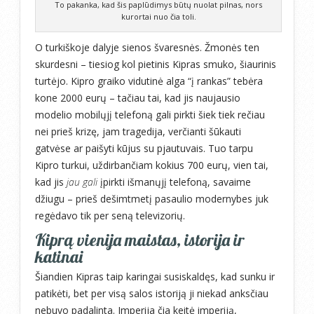
To pakanka, kad šis paplūdimys būtų nuolat pilnas, nors
kurortai nuo čia toli.
O turkiškoje dalyje sienos švaresnės. Žmonės ten
skurdesni – tiesiog kol pietinis Kipras smuko, šiaurinis
turtėjo. Kipro graiko vidutinė alga “į rankas” tebėra
kone 2000 eurų – tačiau tai, kad jis naujausio
modelio mobilųjį telefoną gali pirkti šiek tiek rečiau
nei prieš krizę, jam tragedija, verčianti šūkauti
gatvėse ar paišyti kūjus su pjautuvais. Tuo tarpu
Kipro turkui, uždirbančiam kokius 700 eurų, vien tai,
kad jis
jau gali
įpirkti išmanųjį telefoną, savaime
džiugu – prieš dešimtmetį pasaulio modernybes juk
regėdavo tik per seną televizorių.
Kiprą vienija maistas, istorija ir
katinai
Šiandien Kipras taip karingai susiskaldęs, kad sunku ir
patikėti, bet per visą salos istoriją ji niekad anksčiau
nebuvo padalinta. Imperija čia keitė imperiją,