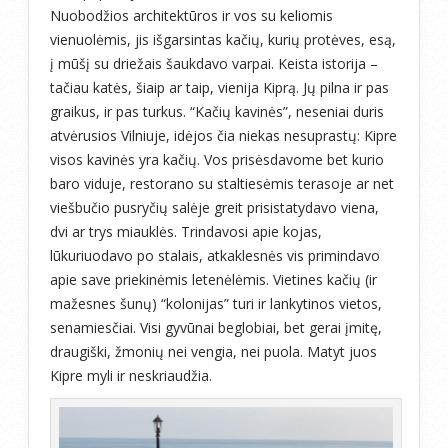
Nuobodžios architektūros ir vos su keliomis
vienuolėmis, jis išgarsintas kačių, kurių protėves, esą,
į mūšį su driežais šaukdavo varpai. Keista istorija –
tačiau katės, šiaip ar taip, vienija Kiprą. Jų pilna ir pas
graikus, ir pas turkus. “Kačių kavinės”, neseniai duris
atvėrusios Vilniuje, idėjos čia niekas nesuprastų: Kipre
visos kavinės yra kačių. Vos prisėsdavome bet kurio
baro viduje, restorano su staltiesėmis terasoje ar net
viešbučio pusryčių salėje greit prisistatydavo viena,
dvi ar trys miauklės. Trindavosi apie kojas,
lūkuriuodavo po stalais, atkaklesnės vis primindavo
apie save priekinėmis letenėlėmis. Vietines kačių (ir
mažesnes šunų) “kolonijas” turi ir lankytinos vietos,
senamiesčiai. Visi gyvūnai beglobiai, bet gerai įmitę,
draugiški, žmonių nei vengia, nei puola. Matyt juos
Kipre myli ir neskriaudžia.