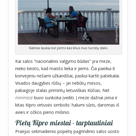
Katinai laukia kol jiems kas klius nuo turistų stalo.
Kai salos “nacionalinis valgymo būdas” yra meze,
nieko keisto, kad maisto lieka ir jiems. Čia paeiliui it
konvejeriu nešami užkandžiai, paskui karšti patiekalai.
Visados daugybės rūšių – jei nebūtų mėsos,
pabaigoje stalas primintų lietuviškas Kūčias. Net
minimeze
buvo sunkoka įveikti. Į meze dažnai įeina ir
kitas Kipro virtuvės simbolis: halumi sūris, daromas iš
avies ir ožkos pieno mišinio.
Pietų Kipro miestai – tarptautiniai
Praėjus sekmadienio popietę pagrindinio salos uosto