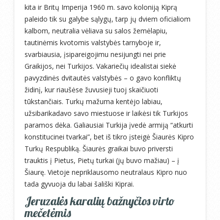
kita ir Britų Imperija 1960 m. savo koloniją Kiprą
paleido tik su galybe sąlygų, tarp jų dviem oficialiom
kalbom, neutralia vėliava su salos žemėlapiu,
tautinėmis kvotomis valstybės tarnyboje ir,
svarbiausia, įsipareigojimu nesijungti nei prie
Graikijos, nei Turkijos. Vakariečių idealistai siekė
pavyzdinės dvitautės valstybės – o gavo konfliktų
židinį, kur riaušėse žuvusieji tuoj skaičiuoti
tūkstančiais. Turkų mažuma kentėjo labiau,
užsibarikadavo savo miestuose ir laikėsi tik Turkijos
paramos dėka. Galiausiai Turkija įvedė armiją “atkurti
konstitucinei tvarkai”, bet iš tikro įsteigė Šiaurės Kipro
Turkų Respubliką. Šiaurės graikai buvo priversti
trauktis į Pietus, Pietų turkai (jų buvo mažiau) – į
Šiaurę. Vietoje nepriklausomo neutralaus Kipro nuo
tada gyvuoja du labai šališki Kiprai.
Jeruzalės karalių bažnyčios virto
mečetėmis