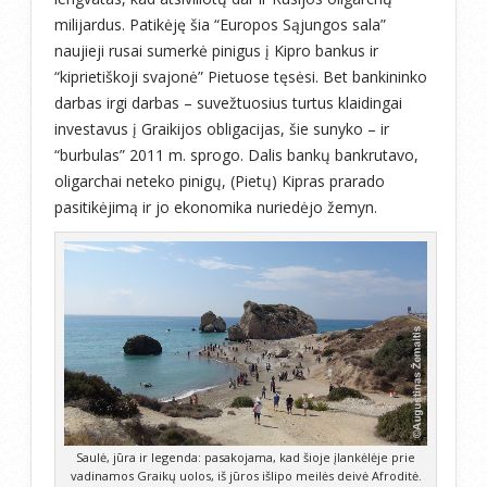
milijardus. Patikėję šia “Europos Sąjungos sala”
naujieji rusai sumerkė pinigus į Kipro bankus ir
“kiprietiškoji svajonė” Pietuose tęsėsi. Bet bankininko
darbas irgi darbas – suvežtuosius turtus klaidingai
investavus į Graikijos obligacijas, šie sunyko – ir
“burbulas” 2011 m. sprogo. Dalis bankų bankrutavo,
oligarchai neteko pinigų, (Pietų) Kipras prarado
pasitikėjimą ir jo ekonomika nuriedėjo žemyn.
Saulė, jūra ir legenda: pasakojama, kad šioje įlankėlėje prie
vadinamos Graikų uolos, iš jūros išlipo meilės deivė Afroditė.