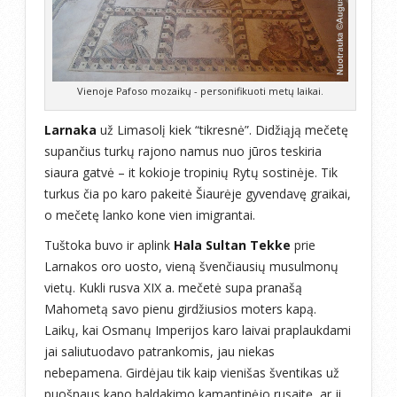
Vienoje Pafoso mozaikų - personifikuoti metų laikai.
Larnaka
už Limasolį kiek “tikresnė”. Didžiąją mečetę
supančius turkų rajono namus nuo jūros teskiria
siaura gatvė – it kokioje tropinių Rytų sostinėje. Tik
turkus čia po karo pakeitė Šiaurėje gyvendavę graikai,
o mečetę lanko kone vien imigrantai.
Tuštoka buvo ir aplink
Hala Sultan Tekke
prie
Larnakos oro uosto, vieną švenčiausių musulmonų
vietų. Kukli rusva XIX a. mečetė supa pranašą
Mahometą savo pienu girdžiusios moters kapą.
Laikų, kai Osmanų Imperijos karo laivai praplaukdami
jai saliutuodavo patrankomis, jau niekas
nebepamena. Girdėjau tik kaip vienišas šventikas už
puošnaus kapo baldakimo kamantinėjo rusaitę, ar ji