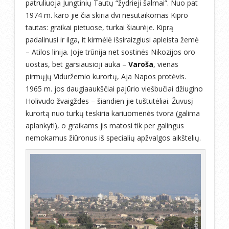
patruliuoja Jungtinių Tautų “žydrieji šalmai”. Nuo pat
1974 m. karo jie čia skiria dvi nesutaikomas Kipro
tautas: graikai pietuose, turkai šiaurėje. Kiprą
padalinusi ir ilga, it kirmėlė išsiraizgiusi apleista žemė
– Atilos linija. Joje trūnija net sostinės Nikozijos oro
uostas, bet garsiausioji auka –
Varoša
, vienas
pirmųjų Viduržemio kurortų, Aja Napos protėvis.
1965 m. jos daugiaaukščiai pajūrio viešbučiai džiugino
Holivudo žvaigždes – šiandien jie tuštutėliai. Žuvusį
kurortą nuo turkų teskiria kariuomenės tvora (galima
aplankyti), o graikams jis matosi tik per galingus
nemokamus žiūronus iš specialių apžvalgos aikštelių.