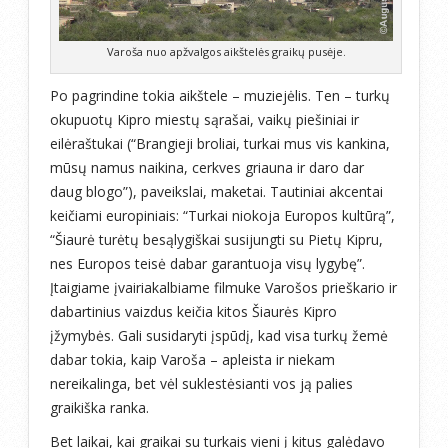
Varoša nuo apžvalgos aikštelės graikų pusėje.
Po pagrindine tokia aikštele – muziejėlis. Ten – turkų
okupuotų Kipro miestų sąrašai, vaikų piešiniai ir
eilėraštukai (“Brangieji broliai, turkai mus vis kankina,
mūsų namus naikina, cerkves griauna ir daro dar
daug blogo”), paveikslai, maketai. Tautiniai akcentai
keičiami europiniais: “Turkai niokoja Europos kultūrą”,
“Šiaurė turėtų besąlygiškai susijungti su Pietų Kipru,
nes Europos teisė dabar garantuoja visų lygybę”.
Įtaigiame įvairiakalbiame filmuke Varošos prieškario ir
dabartinius vaizdus keičia kitos Šiaurės Kipro
įžymybės. Gali susidaryti įspūdį, kad visa turkų žemė
dabar tokia, kaip Varoša – apleista ir niekam
nereikalinga, bet vėl suklestėsianti vos ją palies
graikiška ranka.
Bet laikai, kai graikai su turkais vieni į kitus galėdavo