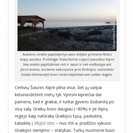
Auksinio smėlio paplūdymys savo didybe primena Nidos
kopų vaizdus. Priešingai 'Viduržemio rojaus' įvaizdžiui Kipre
likę smėlio paplūdimiai reti ir siauri ir net viešbutyje ant
jūros kranto, kuriame nakvojome prie Kirėnijos, vienintelis
būdas išsimaudyti buvo leistis laipteliais ant uolėto dugno.
Cerkvių Šiaurės Kipre pilna visur, bet jų varpai
keturiasdešimt metų tyli. Vyresni kipriečiai dar
pamena, kad ir graikai, ir turkai gyveno išsibarstę po
visą salą. Graikų buvo daugiau (~80%) ir jie Kiprą
regėjo kaip natūralią Graikijos tąsą, paskutinę
kaladėlę į
Megali Idea
– nuo XIX a. pradžios vykusio
Graikijos vienijimo – statybas. Turkų nuomonė buvo