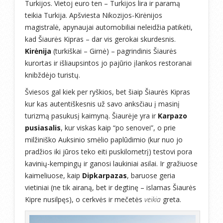
Turkijos. Vietoj euro ten – Turkijos lira ir paramą
teikia Turkija. Apšviesta Nikozijos-Kirėnijos
magistralė, apynaujai automobiliai neleidžia patikėti,
kad Šiaurės Kipras – dar vis gerokai skurdesnis.
Kirėnija
(turkiškai – Girnė) – pagrindinis Šiaurės
kurortas ir išliaupsintos jo pajūrio įlankos restoranai
knibždėjo turistų.
Šviesos gal kiek per ryškios, bet šiaip Šiaurės Kipras
kur kas autentiškesnis už savo anksčiau į masinį
turizmą pasukusį kaimyną. Šiaurėje yra ir
Karpazo
pusiasalis
, kur viskas kaip “po senovei”, o prie
milžiniško Auksinio smėlio paplūdimio (kur nuo jo
pradžios iki jūros teko eiti puskilometrį) testovi pora
kavinių-kempingų ir ganosi laukiniai asilai. Ir gražiuose
kaimeliuose, kaip
Dipkarpazas
, baruose geria
vietiniai (ne tik airaną, bet ir degtinę – islamas Šiaurės
Kipre nusilpęs), o cerkvės ir mečetės
veikia
greta.