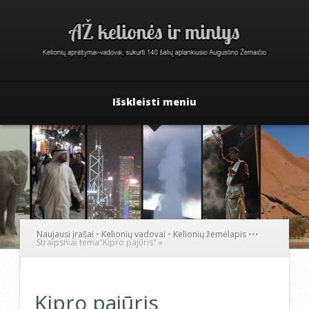
Išskleisti meniu
Naujausi įrašai
•
Kelionių vadovai
•
Kelionių žemėlapis
•
•
•
Straipsniai tema
"
Kipro pajūris"
»
Kipro pajūris