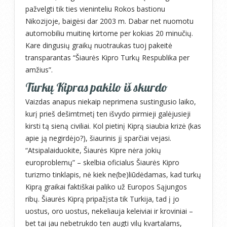
pažvelgti tik ties vieninteliu Rokos bastionu
Nikozijoje, baigėsi dar 2003 m. Dabar net nuomotu
automobiliu muitinę kirtome per kokias 20 minučių.
Kare dingusių graikų nuotraukas tuoj pakeitė
transparantas “Šiaurės Kipro Turkų Respublika per
amžius”.
Turkų Kipras pakilo iš skurdo
Vaizdas anapus niekaip neprimena sustingusio laiko,
kurį prieš dešimtmetį ten išvydo pirmieji galėjusieji
kirsti tą sieną civiliai. Kol pietinį Kiprą siaubia krizė (kas
apie ją negirdėjo?), šiaurinis jį sparčiai vejasi.
“Atsipalaiduokite, Šiaurės Kipre nėra jokių
europroblemų” – skelbia oficialus Šiaurės Kipro
turizmo tinklapis, nė kiek ne(be)liūdėdamas, kad turkų
Kiprą graikai faktiškai paliko už Europos Sąjungos
ribų. Šiaurės Kiprą pripažįsta tik Turkija, tad į jo
uostus, oro uostus, nekeliauja keleiviai ir kroviniai –
bet tai jau nebetrukdo ten augti vilų kvartalams,