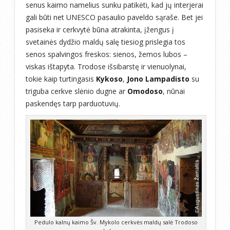
senus kaimo namelius sunku patikėti, kad jų interjerai
gali būti net UNESCO pasaulio paveldo sąraše. Bet jei
pasiseka ir cerkvytė būna atrakinta, įžengus į
svetainės dydžio maldų salę tiesiog prislegia tos
senos spalvingos freskos: sienos, žemos lubos –
viskas ištapyta. Trodose išsibarstę ir vienuolynai,
tokie kaip turtingasis
Kykoso
,
Jono Lampadisto
su
triguba cerkve slėnio dugne ar
Omodoso
, nūnai
paskendęs tarp parduotuvių.
Pedulo kalnų kaimo Šv. Mykolo cerkvės maldų salė Trodoso