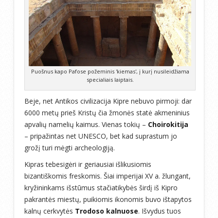
Puošnus kapo Pafose požeminis 'kiemas', į kurį nusileidžiama
specialiais laiptais.
Beje, net Antikos civilizacija Kipre nebuvo pirmoji: dar
6000 metų prieš Kristų čia žmonės statė akmeninius
apvalių namelių kaimus. Vienas tokių –
Choirokitija
– pripažintas net UNESCO, bet kad suprastum jo
grožį turi mėgti archeologiją.
Kipras tebesigėri ir geriausiai išlikusiomis
bizantiškomis freskomis. Šiai imperijai XV a. žlungant,
kryžininkams išstūmus stačiatikybės širdį iš Kipro
pakrantės miestų, puikiomis ikonomis buvo ištapytos
kalnų cerkvytės
Trodoso kalnuose
. Išvydus tuos