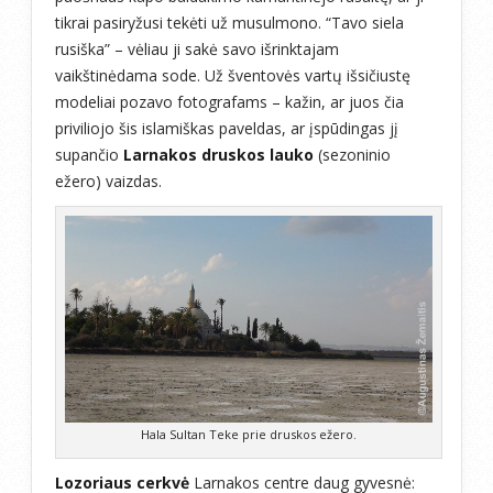
tikrai pasiryžusi tekėti už musulmono. “Tavo siela
rusiška” – vėliau ji sakė savo išrinktajam
vaikštinėdama sode. Už šventovės vartų išsičiustę
modeliai pozavo fotografams – kažin, ar juos čia
priviliojo šis islamiškas paveldas, ar įspūdingas jį
supančio
Larnakos druskos lauko
(sezoninio
ežero) vaizdas.
Hala Sultan Teke prie druskos ežero.
Lozoriaus cerkvė
Larnakos centre daug gyvesnė: