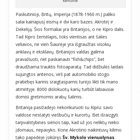
kalnuose.
Paskutinioji, Britų, Imperija (1878-1960 m.) paliko
salai kairiapusį eismą ir dvi karo bazes: Akrotirį ir
Dekeliją. Šios formaliai yra Britanijos, o ne Kipro dalis.
Tad Kipro žemėlapis, toks vientisas ant šalies
vėliavos, ne vien Šiaurėje yra išgraužtas visokių
anklavų ir eksklavų. Britanijos valdas galima
pravažiuoti, net paskanauti “fish&chips”, bet
draudžiama trauktis fotoaparatą. Tad didžiulės laidais
sujungtos antenos, virš pat automobilio stogo
prabirbęs karinis sraigtasparnis turėjo likti tik mano
atmintyje. 8000 dislokuotų karių turbūt labiausiai
domisi gretimomis arabų šalimis.
Britanija pasižadėjo nekonkuruoti su Kipru: savo
valdose nestatyti viešbučių ir kurortų. Bet išraizgyti
tarpvalstybinės sienos taip, kad už jos neliktų nieko
įdomaus, nepavyko. Kone Akrotirio naikintuvų kilimo
tako papėdėje įsikūręs
Šv. Mykolo vienuolynas
.