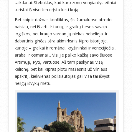
taikdariai. Stebuklas, kad karo zonų vengiantys eiliniai
turistai iš viso ten drįsta kelti koją.
Bet kaip ir dažnas konfliktas, šis žurnaluose atrodo
baisiau, nei iš arti. Ir turkų, ir graikų tiesos savaip
logiškos, bet kraujo vardan jų niekas nebelieja. Ir
dabartinis ginčas tėra akimirksnis Kipro istorijoje,
kurioje – graikai ir romėnai, kryžininkai ir venecijiečiai,
arabai ir osmanai… Visi jie paliko kažką savo šiuose
Artimųjų Rytų vartuose. Aš tam paskyriau visą
kelionę, bet kai Kipras plotu mažesnis už Vilniaus
apskritį, kiekvienas poilsiautojas gali visa tai išvysti
neilgų išvykų metu.