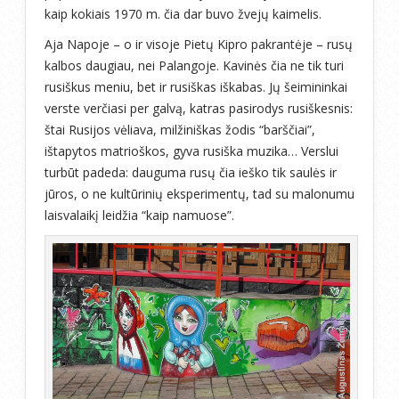
kaip kokiais 1970 m. čia dar buvo žvejų kaimelis.
Aja Napoje – o ir visoje Pietų Kipro pakrantėje – rusų
kalbos daugiau, nei Palangoje. Kavinės čia ne tik turi
rusiškus meniu, bet ir rusiškas iškabas. Jų šeimininkai
verste verčiasi per galvą, katras pasirodys rusiškesnis:
štai Rusijos vėliava, milžiniškas žodis “barščiai”,
ištapytos matrioškos, gyva rusiška muzika… Verslui
turbūt padeda: dauguma rusų čia ieško tik saulės ir
jūros, o ne kultūrinių eksperimentų, tad su malonumu
laisvalaikį leidžia “kaip namuose”.